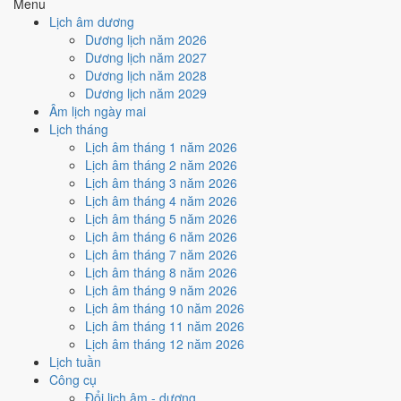
Menu
Ký hợp đồng - giao ước hôm nay ở
mức xấu (3/10)
do
Trực Bế
Lịch âm dương
và Ngày Hắc Đạo
gây bất lợi.
Dương lịch năm 2026
Dương lịch năm 2027
Cách tính ngày tốt
Dương lịch năm 2028
🏗️
Động thổ - khởi công
Dương lịch năm 2029
3
/10
Xấu
Âm lịch ngày mai
Động thổ - khởi công hôm nay ở
mức xấu (3/10)
do
Trực Bế và
Lịch tháng
Ngày Hắc Đạo
gây bất lợi.
Lịch âm tháng 1 năm 2026
Cách tính ngày tốt
Lịch âm tháng 2 năm 2026
🏡
Nhập trạch - vào nhà mới
Lịch âm tháng 3 năm 2026
3
/10
Xấu
Lịch âm tháng 4 năm 2026
Nhập trạch - vào nhà mới hôm nay ở
mức xấu (3/10)
do
Trực
Lịch âm tháng 5 năm 2026
Bế và Ngày Hắc Đạo
gây bất lợi.
Lịch âm tháng 6 năm 2026
Lịch âm tháng 7 năm 2026
Cách tính ngày tốt
Lịch âm tháng 8 năm 2026
🚗
Mua xe - tậu xe
Lịch âm tháng 9 năm 2026
3
/10
Xấu
Lịch âm tháng 10 năm 2026
Mua xe - tậu xe hôm nay ở
mức xấu (3/10)
do
Trực Bế và
Lịch âm tháng 11 năm 2026
Ngày Hắc Đạo
gây bất lợi.
Lịch âm tháng 12 năm 2026
Cách tính ngày tốt
Lịch tuần
✈️
Xuất hành - đi xa
Công cụ
3
/10
Xấu
Đổi lịch âm - dương