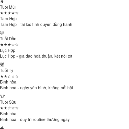
🐐
Tuổi Mùi
★★★★☆
Tam Hợp
Tam Hợp - tài lộc tình duyên đồng hành
🐯
Tuổi Dần
★★★☆☆
Lục Hợp
Lục Hợp - gia đạo hoà thuận, kết nối tốt
🐭
Tuổi Tý
★★☆☆☆
Bình hòa
Bình hoà - ngày yên bình, không nổi bật
🐮
Tuổi Sửu
★★☆☆☆
Bình hòa
Bình hoà - duy trì routine thường ngày
🐲