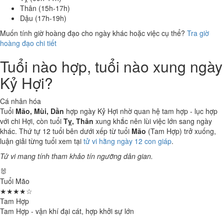
Thân (15h-17h)
Dậu (17h-19h)
Muốn tính giờ hoàng đạo cho ngày khác hoặc việc cụ thể?
Tra giờ
hoàng đạo chi tiết
Tuổi nào hợp, tuổi nào xung ngày
Kỷ Hợi?
Cá nhân hóa
Tuổi
Mão, Mùi, Dần
hợp ngày Kỷ Hợi nhờ quan hệ tam hợp - lục hợp
với chi Hợi, còn tuổi
Tỵ, Thân
xung khắc nên lùi việc lớn sang ngày
khác. Thứ tự 12 tuổi bên dưới xếp từ tuổi
Mão
(Tam Hợp) trở xuống,
luận giải từng tuổi xem tại
tử vi hằng ngày 12 con giáp
.
Tử vi mang tính tham khảo tín ngưỡng dân gian.
🐰
Tuổi Mão
★★★★☆
Tam Hợp
Tam Hợp - vận khí đại cát, hợp khởi sự lớn