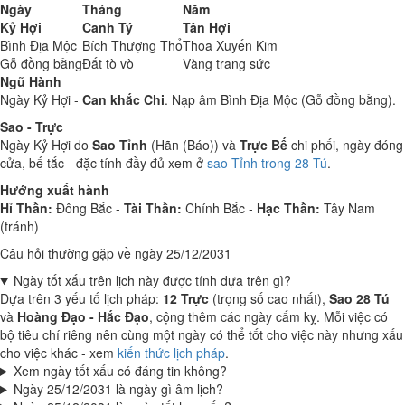
Ngày
Tháng
Năm
Kỷ Hợi
Canh Tý
Tân Hợi
Bình Địa Mộc
Bích Thượng Thổ
Thoa Xuyến Kim
Gỗ đồng bằng
Đất tò vò
Vàng trang sức
Ngũ Hành
Ngày Kỷ Hợi -
Can khắc Chi
. Nạp âm Bình Địa Mộc (Gỗ đồng bằng).
Sao - Trực
Ngày Kỷ Hợi do
Sao Tỉnh
(Hãn (Báo)) và
Trực Bế
chi phối, ngày đóng
cửa, bế tắc - đặc tính đầy đủ xem ở
sao Tỉnh trong 28 Tú
.
Hướng xuất hành
Hỉ Thần:
Đông Bắc -
Tài Thần:
Chính Bắc -
Hạc Thần:
Tây Nam
(tránh)
Câu hỏi thường gặp về ngày 25/12/2031
Ngày tốt xấu trên lịch này được tính dựa trên gì?
Dựa trên 3 yếu tố lịch pháp:
12 Trực
(trọng số cao nhất),
Sao 28 Tú
và
Hoàng Đạo - Hắc Đạo
, cộng thêm các ngày cấm kỵ. Mỗi việc có
bộ tiêu chí riêng nên cùng một ngày có thể tốt cho việc này nhưng xấu
cho việc khác - xem
kiến thức lịch pháp
.
Xem ngày tốt xấu có đáng tin không?
Ngày 25/12/2031 là ngày gì âm lịch?