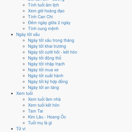
Xuất hành - đi xa hôm nay ở
mức xấu (3/10)
do
Trực Bế và
Tính tuổi âm lịch
Ngày Hắc Đạo
gây bất lợi.
Xem giờ hoàng đạo
Tính Can Chi
Cách tính ngày tốt
Đếm ngày giữa 2 ngày
Tìm hiểu cách chấm:
Trực Bế nghĩa là gì
·
Sao Tỉnh trong 28 Tú
·
Tính cung mệnh
phân biệt Hoàng Đạo - Hắc Đạo
·
Can Chi và Ngũ hành ngày
Ngày tốt xấu
Điểm số tổng hợp từ Trực, Sao 28 Tú và Hoàng Đạo - Hắc Đạo.
So
Ngày tốt xấu trong tháng
sánh cả tháng
Ngày tốt khai trương
Ngày tốt cưới hỏi - kết hôn
Nếu ngày 25/12/2031 không hợp
Ngày tốt động thổ
việc của bạn thì sao?
Ngày tốt nhập trạch
Ngày tốt mua xe
Ngày tốt xuất hành
Lịch của bạn rơi đúng ngày 25/12 thì vẫn còn cách xoay. Hai việc bị
Ngày tốt ký hợp đồng
chấm thấp nhất hôm nay là
học hành (3/10) và du lịch (3/10)
. Có
3
Ngày tốt an táng
cách hạ rủi ro
mà vẫn giữ được lịch của bạn.
Xem tuổi
Coi việc vào giờ Hoàng Đạo trong chính ngày này.
Khung
Xem tuổi làm nhà
Thìn (07h-09h)
rơi đúng giờ hành chính nên dễ sắp xếp nhất
Xem tuổi kết hôn
cho việc buộc phải làm đúng ngày 25/12/2031. Bảng đủ 6 giờ
Tam Tai
Hoàng Đạo và 6 giờ Hắc Đạo nằm ngay mục kế tiếp.
Kim Lâu - Hoang Ốc
Tuổi mụ là gì
Dời sang ngày tốt gần nhất.
Gần nhất là
ngày 22/12 (Bính
Tử vi
Thân)
-
9.7/10
, mức Đại Cát, cao hơn 3.0/10 của ngày đang