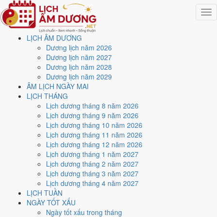
Togg
navig
LỊCH ÂM DƯƠNG
Trang chủ
Dương lịch năm 2026
Lịch năm 2031
Dương lịch năm 2027
Tháng 12/2031
Dương lịch năm 2028
Ngày 25/12/2031 (Kỷ Hợi)
Dương lịch năm 2029
ÂM LỊCH NGÀY MAI
Xem ngày
25/12/2031
LỊCH THÁNG
Lịch dương tháng 8 năm 2026
dương lịch - Ngày 12/11 âm
Lịch dương tháng 9 năm 2026
Lịch dương tháng 10 năm 2026
lịch (Kỷ Hợi) tốt hay xấu?
Lịch dương tháng 11 năm 2026
Lịch dương tháng 12 năm 2026
Lịch dương tháng 1 năm 2027
Ngày 25/12/2031 dương lịch (Thứ Năm) là ngày 12/11/2031 âm
Lịch dương tháng 2 năm 2027
lịch
, tức ngày
Kỷ Hợi
- Can khắc Chi, Trực Bế, Sao Tỉnh, nạp âm
Lịch dương tháng 3 năm 2027
Bình Địa Mộc. Tổng hòa, đây là
Ngày Đại Hung
với điểm trung bình
Lịch dương tháng 4 năm 2027
3.0/10
cho các việc quan trọng. Giờ Hoàng Đạo trong ngày:
Sửu,
LỊCH TUẦN
Thìn, Ngọ, Mùi, Tuất, Hợi
.
NGÀY TỐT XẤU
Ngày Dương
Ngày tốt xấu trong tháng