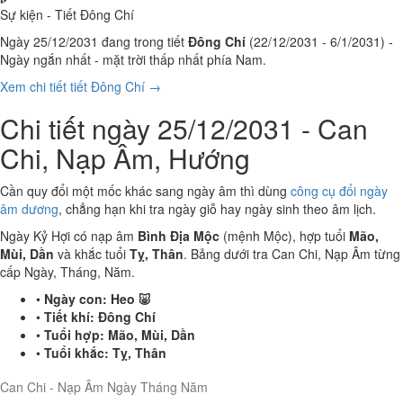
Sự kiện - Tiết Đông Chí
Ngày 25/12/2031 đang trong tiết
Đông Chí
(22/12/2031 - 6/1/2031) -
Ngày ngắn nhất - mặt trời thấp nhất phía Nam.
Xem chi tiết tiết Đông Chí →
Chi tiết ngày 25/12/2031 - Can
Chi, Nạp Âm, Hướng
Cần quy đổi một mốc khác sang ngày âm thì dùng
công cụ đổi ngày
âm dương
, chẳng hạn khi tra ngày giỗ hay ngày sinh theo âm lịch.
Ngày Kỷ Hợi có nạp âm
Bình Địa Mộc
(mệnh Mộc), hợp tuổi
Mão,
Mùi, Dần
và khắc tuổi
Tỵ, Thân
. Bảng dưới tra Can Chi, Nạp Âm từng
cấp Ngày, Tháng, Năm.
•
Ngày con:
Heo 🐷
•
Tiết khí:
Đông Chí
•
Tuổi hợp:
Mão, Mùi, Dần
•
Tuổi khắc:
Tỵ, Thân
Can Chi - Nạp Âm Ngày Tháng Năm