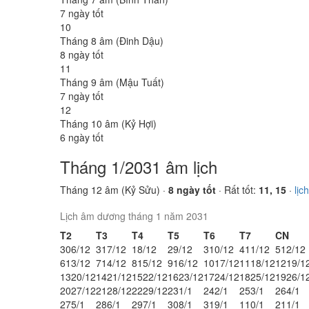
7 ngày tốt
10
Tháng 8 âm (Đinh Dậu)
8 ngày tốt
11
Tháng 9 âm (Mậu Tuất)
7 ngày tốt
12
Tháng 10 âm (Kỷ Hợi)
6 ngày tốt
Tháng 1/2031 âm lịch
Tháng 12 âm (Kỷ Sửu) ·
8 ngày tốt
· Rất tốt:
11, 15
·
lịc
Lịch âm dương tháng 1 năm 2031
T2
T3
T4
T5
T6
T7
CN
30
6/12
31
7/12
1
8/12
2
9/12
3
10/12
4
11/12
5
12/12
6
13/12
7
14/12
8
15/12
9
16/12
10
17/12
11
18/12
12
19/1
13
20/12
14
21/12
15
22/12
16
23/12
17
24/12
18
25/12
19
26/1
20
27/12
21
28/12
22
29/12
23
1/1
24
2/1
25
3/1
26
4/1
27
5/1
28
6/1
29
7/1
30
8/1
31
9/1
1
10/1
2
11/1