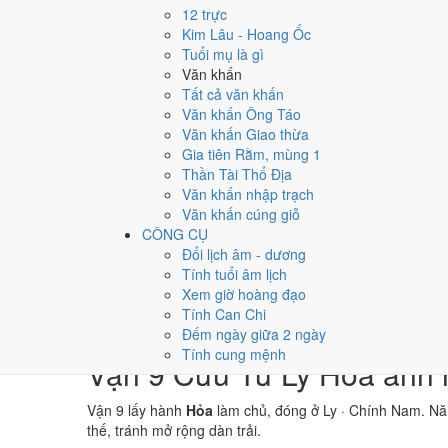
→
12 trực
⛰ Thổ
Kim Lâu - Hoang Ốc
→
Tuổi mụ là gì
⚒ Kim
Văn khấn
→
Tất cả văn khấn
💧 Thủy
Văn khấn Ông Táo
Văn khấn Giao thừa
Bảng phân tích Can Chi năm Tân Hợi
Gia tiên Rằm, mùng 1
Yếu tố
Chi tiết
Thần Tài Thổ Địa
Thiên Can (Tân)
Kim
Dương
Văn khấn nhập trạch
Địa Chi (Hợi)
Thủy
Dương · Con Hợi
Văn khấn cúng giỗ
Nạp Âm
Kim
· Thoa Xuyến Kim
CÔNG CỤ
Thái Tuế
Thủy
Hợi (chính cung)
Đổi lịch âm - dương
Màu hợp năm
Trắng/Bạc
Đen/Xanh dương
Vàng
Tính tuổi âm lịch
Hoàng Đạo / Hắc Đạo
181
/
184
ngày
Xem giờ hoàng đạo
Luận giải ngũ hành, Thái Tuế và màu hợp ở trên là qua
Tính Can Chi
không phải kết luận khoa học.
Đếm ngày giữa 2 ngày
Tính cung mệnh
Vận 9 Cửu Tử Ly Hỏa ảnh 
Vận 9 lấy hành
Hỏa
làm chủ, đóng ở Ly · Chính Nam. N
thế, tránh mở rộng dàn trải.