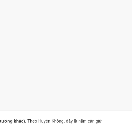
tương sinh).
 Tuất và Tân Hợi.
ao Hoàng Đạo
và
sao Hắc Đạo
.
iện Phương Thư
. Dùng để tham khảo khi chọn thời điểm,
(tương khắc)
. Theo Huyền Không, đây là năm cần giữ