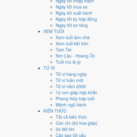
Ngày tốt nhập trạch
Ngày bình thường
Ngày tốt mua xe
156
Ngày tốt xuất hành
Ngày xấu
Ngày tốt ký hợp đồng
24
Ngày tốt an táng
Tiết khí
XEM TUỔI
Năm 2031 là năm con gì, 
Xem tuổi làm nhà
Xem tuổi kết hôn
Tam Tai
Năm 2031 là năm
Tân Hợi
, Nạp Âm
Thoa Xuyến Kim
hà
Kim Lâu - Hoang Ốc
can chi này nằm ở bài
can chi Tân Hợi
.
Tuổi mụ là gì
2031
TỬ VI
Tân Hợi
Tử vi hàng ngày
Can chi
Tử vi tuần mới
Tân Hợi (Kim × Thủy)
Tử vi năm 2026
Nạp âm
12 con giáp hợp khắc
Thoa Xuyến Kim
Phong thủy hợp tuổi
Vận khí
Mệnh ngũ hành
Cửu Tử Ly Hỏa
KIẾN THỨC
Tất cả kiến thức
🌿 Mộc
Can chi (60 hoa giáp)
→
24 tiết khí
🔥 Hỏa
Các sao tốt xấu