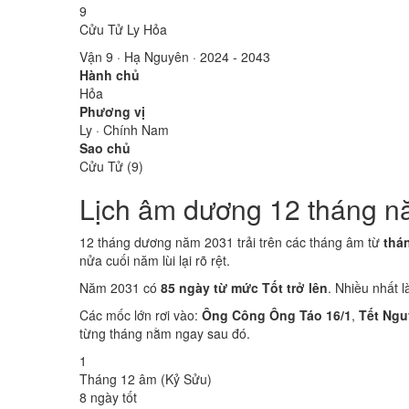
9
Cửu Tử Ly Hỏa
Vận 9 · Hạ Nguyên · 2024 - 2043
Hành chủ
Hỏa
Phương vị
Ly · Chính Nam
Sao chủ
Cửu Tử (9)
Lịch âm dương 12 tháng n
12 tháng dương năm 2031 trải trên các tháng âm từ
thá
nửa cuối năm lùi lại rõ rệt.
Năm 2031 có
85 ngày từ mức Tốt trở lên
. Nhiều nhất 
Các mốc lớn rơi vào:
Ông Công Ông Táo 16/1
,
Tết Ngu
từng tháng nằm ngay sau đó.
1
Tháng 12 âm (Kỷ Sửu)
8 ngày tốt