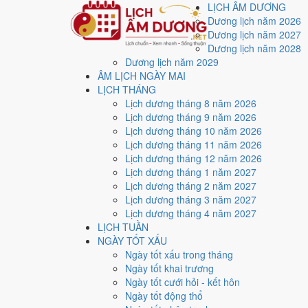
LỊCH ÂM DƯƠNG
Dương lịch năm 2026
Dương lịch năm 2027
Dương lịch năm 2028
Dương lịch năm 2029
Trang chủ
ÂM LỊCH NGÀY MAI
Lịch năm 2031
LỊCH THÁNG
Lịch âm dương năm 20
Lịch dương tháng 8 năm 2026
Lịch dương tháng 9 năm 2026
Lịch dương tháng 10 năm 2026
Tác giả:
Nguyễn Minh An
·
Cập nhật: 30/07/2026
Lịch dương tháng 11 năm 2026
Lịch dương tháng 12 năm 2026
Năm
2031 (Tân Hợi)
, Tết Nguyên đán vào
23/1/2031
.
Lịch dương tháng 1 năm 2027
Năm
Tân Hợi 2031
có Thiên Can Tân hành Kim, Địa Chi
Lịch dương tháng 2 năm 2027
năm.
Lịch dương tháng 3 năm 2027
Lịch dương tháng 4 năm 2027
Cả năm có
85 ngày đạt mức Tốt trở lên
, dồn nhiều nh
LỊCH TUẦN
Tết Nguyên đán rơi vào
23/1/2031
. Về phong thủy, sao
NGÀY TỐT XẤU
lễ giải đầu năm.
Ngày tốt xấu trong tháng
Ngày tốt khai trương
85
Ngày tốt cưới hỏi - kết hôn
Ngày tốt trở lên
Ngày tốt động thổ
124