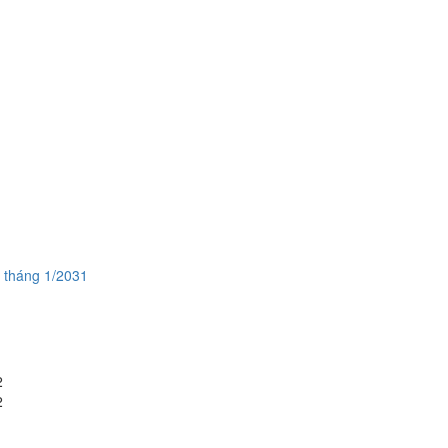
h tháng 1/2031
2
2