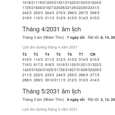
10
18/2
11
19/2
12
20/2
13
21/2
14
22/2
15
23/2
16
24/2
17
25/2
18
26/2
19
27/2
20
28/2
21
29/2
22
30/2
23
1/3
24
2/3
25
3/3
26
4/3
27
5/3
28
6/3
29
7/3
30
8/3
31
9/3
1
10/3
2
11/3
3
12/3
4
13/3
5
14/3
6
15/3
Tháng 4/2031 âm lịch
Tháng 3 âm (Nhâm Thìn) ·
7 ngày tốt
· Rất tốt:
8, 14, 20
Lịch âm dương tháng 4 năm 2031
T2
T3
T4
T5
T6
T7
CN
31
9/3
1
10/3
2
11/3
3
12/3
4
13/3
5
14/3
6
15/3
7
16/3
8
17/3
9
18/3
10
19/3
11
20/3
12
21/3
13
22/3
14
23/3
15
24/3
16
25/3
17
26/3
18
27/3
19
28/3
20
29/3
21
1/3
22
2/3
23
3/3
24
4/3
25
5/3
26
6/3
27
7/3
28
8/3
29
9/3
30
10/3
1
11/3
2
12/3
3
13/3
4
14/3
Tháng 5/2031 âm lịch
Tháng 3 âm (Nhâm Thìn) ·
9 ngày tốt
· Rất tốt:
2, 14, 25
Lịch âm dương tháng 5 năm 2031