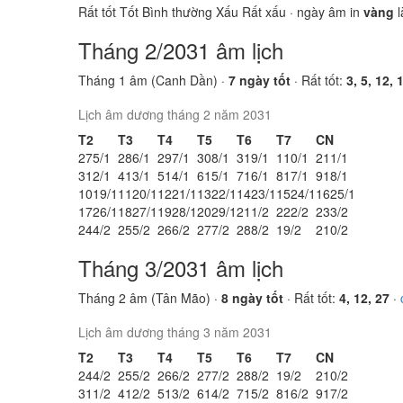
Rất tốt
Tốt
Bình thường
Xấu
Rất xấu
· ngày âm in
vàng
l
Tháng 2/2031 âm lịch
Tháng 1 âm (Canh Dần) ·
7 ngày tốt
· Rất tốt:
3, 5, 12, 
Lịch âm dương tháng 2 năm 2031
T2
T3
T4
T5
T6
T7
CN
27
5/1
28
6/1
29
7/1
30
8/1
31
9/1
1
10/1
2
11/1
3
12/1
4
13/1
5
14/1
6
15/1
7
16/1
8
17/1
9
18/1
10
19/1
11
20/1
12
21/1
13
22/1
14
23/1
15
24/1
16
25/1
17
26/1
18
27/1
19
28/1
20
29/1
21
1/2
22
2/2
23
3/2
24
4/2
25
5/2
26
6/2
27
7/2
28
8/2
1
9/2
2
10/2
Tháng 3/2031 âm lịch
Tháng 2 âm (Tân Mão) ·
8 ngày tốt
· Rất tốt:
4, 12, 27
·
Lịch âm dương tháng 3 năm 2031
T2
T3
T4
T5
T6
T7
CN
24
4/2
25
5/2
26
6/2
27
7/2
28
8/2
1
9/2
2
10/2
3
11/2
4
12/2
5
13/2
6
14/2
7
15/2
8
16/2
9
17/2