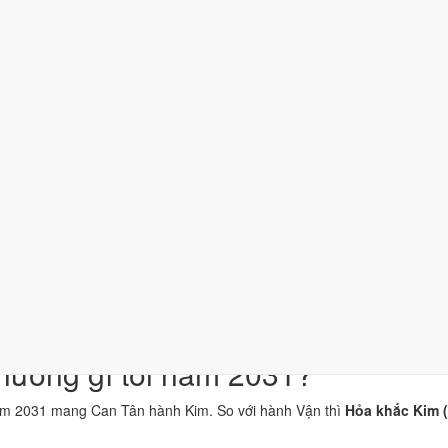
Ý nghĩa
Thiên Can Tân thuộc hành Kim, là khí chủ đạo của năm 2031.
Địa Chi Hợi thuộc hành Thủy; đặt cạnh Can Tân thì Kim sinh Thủy (
Nghĩa "Vàng trang sức", thuộc hành Kim, ứng với cặp can chi Canh
Tuổi Hợi hợp Thái Tuế. Tuổi xung Thái Tuế cần lễ giải đầu năm.
 đất
Kích hoạt vận khí, dùng cho trang phục, vật phẩm phong thủy.
Một tiêu chí thành phần, xét riêng bộ sao ngày. Xem cơ chế ở bài
s
n niệm dân gian. Nguồn tham chiếu:
Tam Mệnh Thông Hội
và
Hiệp Kỷ B
hưởng gì tới năm 2031?
ăm 2031 mang Can Tân hành Kim. So với hành Vận thì
Hỏa khắc Kim 