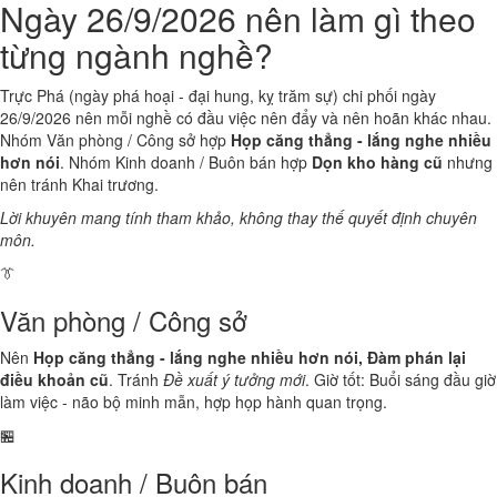
Ngày 26/9/2026 nên làm gì theo
từng ngành nghề?
Trực Phá (ngày phá hoại - đại hung, kỵ trăm sự) chi phối ngày
26/9/2026 nên mỗi nghề có đầu việc nên đẩy và nên hoãn khác nhau.
Nhóm Văn phòng / Công sở hợp
Họp căng thẳng - lắng nghe nhiều
hơn nói
. Nhóm Kinh doanh / Buôn bán hợp
Dọn kho hàng cũ
nhưng
nên tránh Khai trương.
Lời khuyên mang tính tham khảo, không thay thế quyết định chuyên
môn.
👔
Văn phòng / Công sở
Nên
Họp căng thẳng - lắng nghe nhiều hơn nói, Đàm phán lại
điều khoản cũ
. Tránh
Đề xuất ý tưởng mới
. Giờ tốt: Buổi sáng đầu giờ
làm việc - não bộ minh mẫn, hợp họp hành quan trọng.
🏪
Kinh doanh / Buôn bán