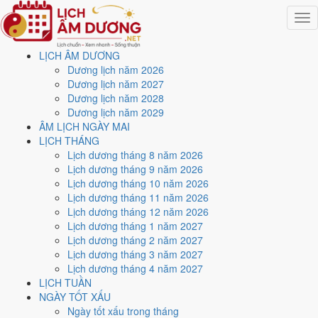
Togg
navig
LỊCH ÂM DƯƠNG
Trang chủ
Dương lịch năm 2026
Lịch năm 2026
Dương lịch năm 2027
Tháng 9/2026
Dương lịch năm 2028
Ngày 26/9/2026 (Quý Mão)
Dương lịch năm 2029
ÂM LỊCH NGÀY MAI
Xem ngày
26/9/2026
dương
LỊCH THÁNG
Lịch dương tháng 8 năm 2026
lịch - Ngày 16/8 âm lịch
Lịch dương tháng 9 năm 2026
Lịch dương tháng 10 năm 2026
(Quý Mão) tốt hay xấu?
Lịch dương tháng 11 năm 2026
Lịch dương tháng 12 năm 2026
Lịch dương tháng 1 năm 2027
Ngày 26/9/2026 dương lịch (Thứ Bảy) là ngày 16/8/2026 âm lịch
,
Lịch dương tháng 2 năm 2027
tức ngày
Quý Mão
- Can sinh Chi, Trực Phá, Sao Nữ, nạp âm Kim
Lịch dương tháng 3 năm 2027
Bạch Kim. Tổng hòa, đây là
Ngày Đại Hung
với điểm trung bình
Lịch dương tháng 4 năm 2027
3.0/10
cho các việc quan trọng. Giờ Hoàng Đạo trong ngày:
Tý, Dần,
LỊCH TUẦN
Mão, Ngọ, Mùi, Dậu
.
NGÀY TỐT XẤU
Ngày Dương
Ngày tốt xấu trong tháng