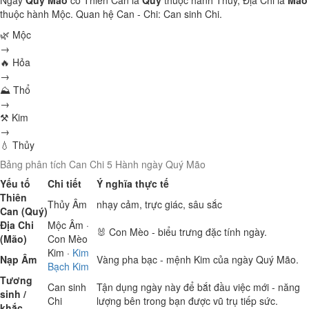
Ngày
Quý Mão
có Thiên Can là
Quý
thuộc hành
Thủy
, Địa Chi là
Mão
thuộc hành
Mộc
. Quan hệ Can - Chi:
Can sinh Chi
.
🌿 Mộc
→
🔥 Hỏa
→
⛰ Thổ
→
⚒ Kim
→
💧 Thủy
Bảng phân tích Can Chi 5 Hành ngày Quý Mão
Yếu tố
Chi tiết
Ý nghĩa thực tế
Thiên
Thủy
Âm
nhạy cảm, trực giác, sâu sắc
Can (Quý)
Địa Chi
Mộc
Âm ·
🐰 Con Mèo - biểu trưng đặc tính ngày.
(Mão)
Con Mèo
Kim
·
Kim
Nạp Âm
Vàng pha bạc - mệnh Kim của ngày Quý Mão.
Bạch Kim
Tương
Can sinh
Tận dụng ngày này để bắt đầu việc mới - năng
sinh /
Chi
lượng bên trong bạn được vũ trụ tiếp sức.
khắc