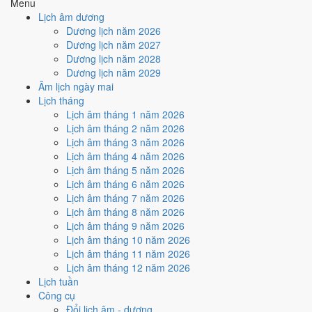
Menu
Cách tính ngày tốt
Lịch âm dương
🤝
Ký hợp đồng - giao ước
Dương lịch năm 2026
3
/10
Xấu
Dương lịch năm 2027
Ký hợp đồng - giao ước hôm nay ở
mức xấu (3/10)
nhờ hợp
Dương lịch năm 2028
Ngày Hoàng Đạo
, nhưng Trực Phá và Ngày Đại Hung kéo giảm
Dương lịch năm 2029
điểm.
Âm lịch ngày mai
Lịch tháng
Cách tính ngày tốt
Lịch âm tháng 1 năm 2026
🏗️
Động thổ - khởi công
Lịch âm tháng 2 năm 2026
3
/10
Xấu
Lịch âm tháng 3 năm 2026
Động thổ - khởi công hôm nay ở
mức xấu (3/10)
nhờ hợp
Ngày
Lịch âm tháng 4 năm 2026
Hoàng Đạo
, nhưng Trực Phá và Ngày Đại Hung kéo giảm điểm.
Lịch âm tháng 5 năm 2026
Cách tính ngày tốt
Lịch âm tháng 6 năm 2026
🏡
Nhập trạch - vào nhà mới
Lịch âm tháng 7 năm 2026
3
/10
Xấu
Lịch âm tháng 8 năm 2026
Nhập trạch - vào nhà mới hôm nay ở
mức xấu (3/10)
nhờ hợp
Lịch âm tháng 9 năm 2026
Ngày Hoàng Đạo
, nhưng Trực Phá và Ngày Đại Hung kéo giảm
Lịch âm tháng 10 năm 2026
điểm.
Lịch âm tháng 11 năm 2026
Lịch âm tháng 12 năm 2026
Cách tính ngày tốt
Lịch tuần
🚗
Mua xe - tậu xe
Công cụ
3
/10
Xấu
Đổi lịch âm - dương
Mua xe - tậu xe hôm nay ở
mức xấu (3/10)
nhờ hợp
Ngày