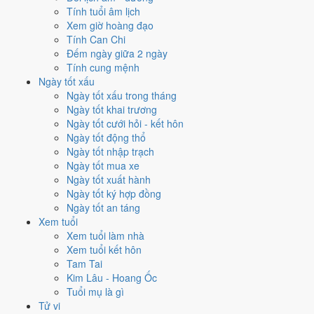
Tính tuổi âm lịch
Hoàng Đạo
, nhưng Trực Phá và Ngày Đại Hung kéo giảm điểm.
Xem giờ hoàng đạo
Cách tính ngày tốt
Tính Can Chi
✈️
Xuất hành - đi xa
Đếm ngày giữa 2 ngày
3
/10
Xấu
Tính cung mệnh
Xuất hành - đi xa hôm nay ở
mức xấu (3/10)
nhờ hợp
Ngày
Ngày tốt xấu
Hoàng Đạo
, nhưng Trực Phá và Ngày Đại Hung kéo giảm điểm.
Ngày tốt xấu trong tháng
Ngày tốt khai trương
Cách tính ngày tốt
Ngày tốt cưới hỏi - kết hôn
Tìm hiểu cách chấm:
Trực Phá nghĩa là gì
·
Sao Nữ trong 28 Tú
·
phân
Ngày tốt động thổ
biệt Hoàng Đạo - Hắc Đạo
·
Can Chi và Ngũ hành ngày
Ngày tốt nhập trạch
Điểm số tổng hợp từ Trực, Sao 28 Tú và Hoàng Đạo - Hắc Đạo.
So
Ngày tốt mua xe
sánh cả tháng
Ngày tốt xuất hành
Ngày tốt ký hợp đồng
Nếu ngày 26/9/2026 không hợp
Ngày tốt an táng
việc của bạn thì sao?
Xem tuổi
Xem tuổi làm nhà
Xem tuổi kết hôn
Điểm thấp của ngày 26/9 là tín hiệu cần điều chỉnh, không phải lệnh
Tam Tai
cấm. Hai việc bị chấm thấp nhất hôm nay là
kết bạn (2/10) và trồng
Kim Lâu - Hoang Ốc
cây (2/10)
. Có
3 cách hạ rủi ro
mà vẫn giữ được lịch của bạn.
Tuổi mụ là gì
Coi việc vào giờ Hoàng Đạo trong chính ngày này.
Khung
Tử vi