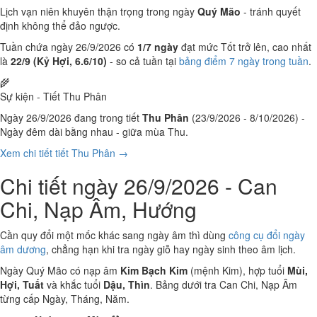
Lịch vạn niên khuyên thận trọng trong ngày
Quý Mão
- tránh quyết
định không thể đảo ngược.
Tuần chứa ngày 26/9/2026 có
1/7 ngày
đạt mức Tốt trở lên, cao nhất
là
22/9 (Kỷ Hợi, 6.6/10)
- so cả tuần tại
bảng điểm 7 ngày trong tuần
.
🌾
Sự kiện - Tiết Thu Phân
Ngày 26/9/2026 đang trong tiết
Thu Phân
(23/9/2026 - 8/10/2026) -
Ngày đêm dài bằng nhau - giữa mùa Thu.
Xem chi tiết tiết Thu Phân →
Chi tiết ngày 26/9/2026 - Can
Chi, Nạp Âm, Hướng
Cần quy đổi một mốc khác sang ngày âm thì dùng
công cụ đổi ngày
âm dương
, chẳng hạn khi tra ngày giỗ hay ngày sinh theo âm lịch.
Ngày Quý Mão có nạp âm
Kim Bạch Kim
(mệnh Kim), hợp tuổi
Mùi,
Hợi, Tuất
và khắc tuổi
Dậu, Thìn
. Bảng dưới tra Can Chi, Nạp Âm
từng cấp Ngày, Tháng, Năm.