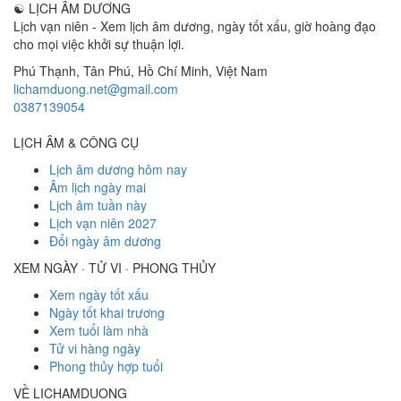
☯
LỊCH ÂM DƯƠNG
Lịch vạn niên - Xem lịch âm dương, ngày tốt xấu, giờ hoàng đạo
cho mọi việc khởi sự thuận lợi.
Phú Thạnh, Tân Phú
,
Hồ Chí Minh
,
Việt Nam
lichamduong.net@gmail.com
0387139054
LỊCH ÂM & CÔNG CỤ
Lịch âm dương hôm nay
Âm lịch ngày mai
Lịch âm tuần này
Lịch vạn niên 2027
Đổi ngày âm dương
XEM NGÀY · TỬ VI · PHONG THỦY
Xem ngày tốt xấu
Ngày tốt khai trương
Xem tuổi làm nhà
Tử vi hàng ngày
Phong thủy hợp tuổi
VỀ LICHAMDUONG