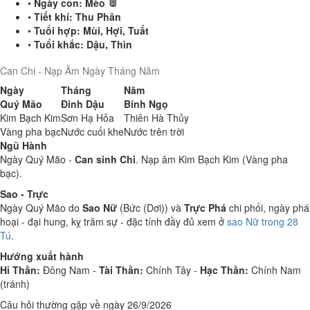
•
Ngày con:
Mèo 🐰
•
Tiết khí:
Thu Phân
•
Tuổi hợp:
Mùi, Hợi, Tuất
•
Tuổi khắc:
Dậu, Thìn
Can Chi - Nạp Âm Ngày Tháng Năm
Ngày
Tháng
Năm
Quý Mão
Đinh Dậu
Bính Ngọ
Kim Bạch Kim
Sơn Hạ Hỏa
Thiên Hà Thủy
Vàng pha bạc
Nước cuối khe
Nước trên trời
Ngũ Hành
Ngày Quý Mão -
Can sinh Chi
. Nạp âm Kim Bạch Kim (Vàng pha
bạc).
Sao - Trực
Ngày Quý Mão do
Sao Nữ
(Bức (Dơi)) và
Trực Phá
chi phối, ngày phá
hoại - đại hung, kỵ trăm sự - đặc tính đầy đủ xem ở
sao Nữ trong 28
Tú
.
Hướng xuất hành
Hỉ Thần:
Đông Nam -
Tài Thần:
Chính Tây -
Hạc Thần:
Chính Nam
(tránh)
Câu hỏi thường gặp về ngày 26/9/2026