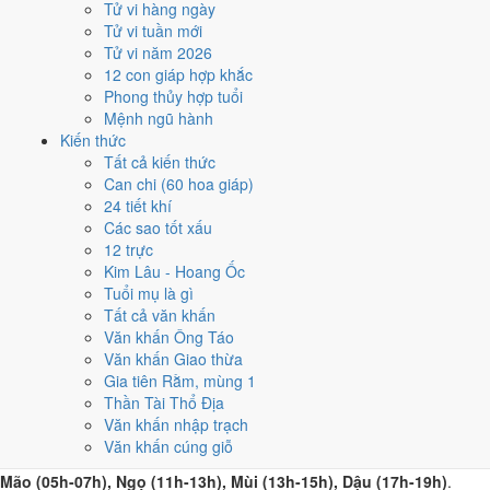
Ngọ (11h-13h)
rơi đúng giờ hành chính nên dễ sắp xếp nhất
Tử vi hàng ngày
cho việc buộc phải làm đúng ngày 26/9/2026. Bảng đủ 6 giờ
Tử vi tuần mới
Hoàng Đạo và 6 giờ Hắc Đạo nằm ngay mục kế tiếp.
Tử vi năm 2026
12 con giáp hợp khắc
Dời sang ngày tốt gần nhất.
Gần nhất là
ngày 22/9 (Kỷ Hợi)
-
Phong thủy hợp tuổi
6.6/10
, mức Cát, cao hơn 3.0/10 của ngày đang xem.
Mệnh ngũ hành
Lựa chọn thứ hai là
ngày 30/9 (Đinh Mùi)
-
9.7/10
, mức Đại Cát,
Kiến thức
cao hơn 3.0/10 của ngày đang xem.
Tất cả kiến thức
Can chi (60 hoa giáp)
Mượn tuổi hợp đứng chủ lễ.
Tuổi
Mùi, Hợi, Tuất
hợp ngày
24 tiết khí
Quý Mão, nhờ người tuổi này thay mặt động thổ hoặc nhận lễ
Các sao tốt xấu
giúp giảm phần xung của gia chủ. Cách chọn người mượn tuổi
12 trực
xem tại
hướng dẫn xem tuổi làm nhà
.
Kim Lâu - Hoang Ốc
Các cách trên dựa trên quy tắc lịch pháp truyền thống, mang tính
Tuổi mụ là gì
tham khảo văn hóa - tín ngưỡng, không thay thế quyết định chuyên
Tất cả văn khấn
môn của bạn.
Văn khấn Ông Táo
Văn khấn Giao thừa
Giờ hoàng đạo ngày 26/9/2026 là
Gia tiên Rằm, mùng 1
Thần Tài Thổ Địa
những giờ nào?
Văn khấn nhập trạch
Văn khấn cúng giỗ
Ngày Quý Mão có
6 giờ Hoàng Đạo
:
Tý (23h-01h), Dần (03h-05h),
Mão (05h-07h), Ngọ (11h-13h), Mùi (13h-15h), Dậu (17h-19h)
.