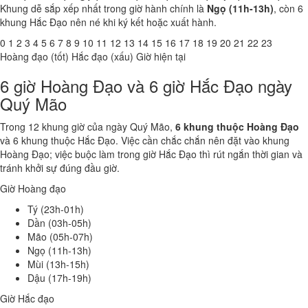
Khung dễ sắp xếp nhất trong giờ hành chính là
Ngọ (11h-13h)
, còn 6
khung Hắc Đạo nên né khi ký kết hoặc xuất hành.
0
1
2
3
4
5
6
7
8
9
10
11
12
13
14
15
16
17
18
19
20
21
22
23
Hoàng đạo (tốt)
Hắc đạo (xấu)
Giờ hiện tại
6 giờ Hoàng Đạo và 6 giờ Hắc Đạo ngày
Quý Mão
Trong 12 khung giờ của ngày Quý Mão,
6 khung thuộc Hoàng Đạo
và 6 khung thuộc Hắc Đạo. Việc cần chắc chắn nên đặt vào khung
Hoàng Đạo; việc buộc làm trong giờ Hắc Đạo thì rút ngắn thời gian và
tránh khởi sự đúng đầu giờ.
Giờ Hoàng đạo
Tý (23h-01h)
Dần (03h-05h)
Mão (05h-07h)
Ngọ (11h-13h)
Mùi (13h-15h)
Dậu (17h-19h)
Giờ Hắc đạo