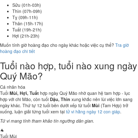
Sửu (01h-03h)
Thìn (07h-09h)
Tỵ (09h-11h)
Thân (15h-17h)
Tuất (19h-21h)
Hợi (21h-23h)
Muốn tính giờ hoàng đạo cho ngày khác hoặc việc cụ thể?
Tra giờ
hoàng đạo chi tiết
Tuổi nào hợp, tuổi nào xung ngày
Quý Mão?
Cá nhân hóa
Tuổi
Mùi, Hợi, Tuất
hợp ngày Quý Mão nhờ quan hệ tam hợp - lục
hợp với chi Mão, còn tuổi
Dậu, Thìn
xung khắc nên lùi việc lớn sang
ngày khác. Thứ tự 12 tuổi bên dưới xếp từ tuổi
Mùi
(Tam Hợp) trở
xuống, luận giải từng tuổi xem tại
tử vi hằng ngày 12 con giáp
.
Tử vi mang tính tham khảo tín ngưỡng dân gian.
🐐
Tuổi Mùi