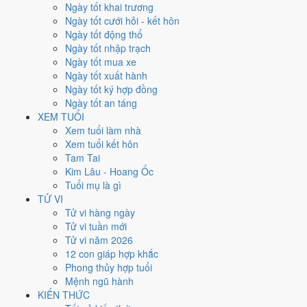
Thứ Bảy
Ngày tốt khai trương
Ngày Âm
Ngày tốt cưới hỏi - kết hôn
Tháng 9 năm 2026
Ngày tốt động thổ
26
Ngày tốt nhập trạch
Tháng 8 âm năm 2026
Ngày tốt mua xe
16
Ngày tốt xuất hành
Tiết Thu Phân
Ngày tốt ký hợp đồng
Giờ
Ngày tốt an táng
Nhâm Tý
XEM TUỔI
Ngày 16
Xem tuổi làm nhà
Quý Mão
Xem tuổi kết hôn
Tháng 8
Tam Tai
Đinh Dậu
Kim Lâu - Hoang Ốc
Năm 2026
Tuổi mụ là gì
Bính Ngọ
TỬ VI
Tử vi hàng ngày
Ngày Quý Mão có Trực
Phá
(ngày phá hoại - đại hung, kỵ trăm sự)
Tử vi tuần mới
nhưng gặp Sao
Minh Đường hoàng đạo
. Điểm trung bình 7 việc
Tử vi năm 2026
chính chỉ
3.0/10
nên đây là
Ngày Đại Hung
, tránh hẳn cưới hỏi, khai
12 con giáp hợp khắc
trương, động thổ.
Phong thủy hợp tuổi
Mệnh ngũ hành
Tuổi
Mùi, Hợi, Tuất
hợp ngày; tuổi
Dậu
nên thận trọng (Lục Xung).
KIẾN THỨC
Ngày 26/9/2026 chỉ đạt
3.0/10
cho việc trọng đại. Có
2 ngày gần đây