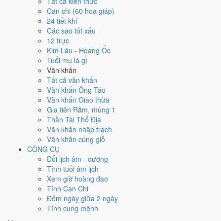
Tất cả kiến thức
tốt hơn
để thay thế, xem mục xử lý bên dưới.
Can chi (60 hoa giáp)
24 tiết khí
Ngày 26/9/2026 tốt hay xấu cho
Các sao tốt xấu
12 trực
việc gì?
Kim Lâu - Hoang Ốc
Tuổi mụ là gì
Ngày 26/9/2026 đạt
3.0/10
trung bình cho 7 việc chính: cao nhất là
Văn khấn
Chữa bệnh (tham khảo) (6/10)
, thấp nhất là
Kết bạn - gặp gỡ
Tất cả văn khấn
(2/10)
. Trực Phá (ngày phá hoại - đại hung, kỵ trăm sự) nhưng gặp
Văn khấn Ông Táo
Sao Minh Đường hoàng đạo nên điểm từng việc chênh nhau như bảng
Văn khấn Giao thừa
dưới.
Gia tiên Rằm, mùng 1
Thần Tài Thổ Địa
💍
Cưới hỏi - đính hôn
Văn khấn nhập trạch
3
/10
Xấu
Văn khấn cúng giỗ
Cưới hỏi - đính hôn hôm nay ở
mức xấu (3/10)
nhờ hợp
Ngày
CÔNG CỤ
Hoàng Đạo
, nhưng Trực Phá và Ngày Đại Hung kéo giảm điểm.
Đổi lịch âm - dương
Cách tính ngày tốt
Tính tuổi âm lịch
🏪
Khai trương - mở cửa hàng
Xem giờ hoàng đạo
3
/10
Xấu
Tính Can Chi
Khai trương - mở cửa hàng hôm nay ở
mức xấu (3/10)
nhờ hợp
Đếm ngày giữa 2 ngày
Ngày Hoàng Đạo
, nhưng Trực Phá và Ngày Đại Hung kéo giảm
Tính cung mệnh
điểm.