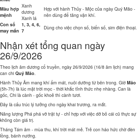
Xanh
Màu hợp
Hợp với hành Thủy - Mộc của ngày Quý Mão -
dương
mệnh
nên dùng để tăng vận khí.
Xanh lá
Con số
1, 3, 4, 6,
Dùng cho việc chọn số, biển số, sim điện thoại.
may mắn
7
Nhận xét tổng quan ngày
26/9/2026
Theo lịch âm dương cổ truyền, ngày 26/9/2026 (16/8 âm lịch) mang
can chi
Quý Mão
.
Hành Thủy Âm mang khí ẩm mát, nuôi dưỡng từ bên trong. Giờ
Mão
(5h-7h) là lúc mặt trời mọc - thời khắc tỉnh thức nhẹ nhàng. Can là
gốc, Chi là cành - gốc khoẻ thì cành tươi.
Đây là cấu trúc lý tưởng cho ngày khai trương, ra mắt.
Năng lượng Phá phá vỡ trật tự - chỉ hợp với việc dỡ bỏ cái cũ thực sự
không còn giá trị.
Tháng Tám âm - mùa thu, khí trời mát mẻ. Trẻ con háo hức chờ đèn
lồng, bánh nướng.