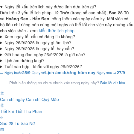
Ngày tốt xấu trên lịch này được tính dựa trên gì?
Dựa trên 3 yếu tố lịch pháp:
12 Trực
(trọng số cao nhất),
Sao 28 Tú
và
Hoàng Đạo - Hắc Đạo
, cộng thêm các ngày cấm kỵ. Mỗi việc có
bộ tiêu chí riêng nên cùng một ngày có thể tốt cho việc này nhưng xấu
cho việc khác - xem
kiến thức lịch pháp
.
Xem ngày tốt xấu có đáng tin không?
Ngày 26/9/2026 là ngày gì âm lịch?
Ngày 26/9/2026 là ngày tốt hay xấu?
Giờ hoàng đạo ngày 26/9/2026 là giờ nào?
Lịch âm dương là gì?
Tuổi nào hợp - khắc với ngày 26/9/2026?
25/9
Lịch âm dương hôm nay
27/9
← Ngày trước
Quay về
Ngày sau →
Phát hiện thông tin chưa chính xác trong ngày này?
Báo lỗi dữ liệu
🐰
Can chi ngày
Can chi Quý Mão
🌞
Tiết khí
Tiết Thu Phân
⭐
Sao 28 Tú
Sao Nữ
📅