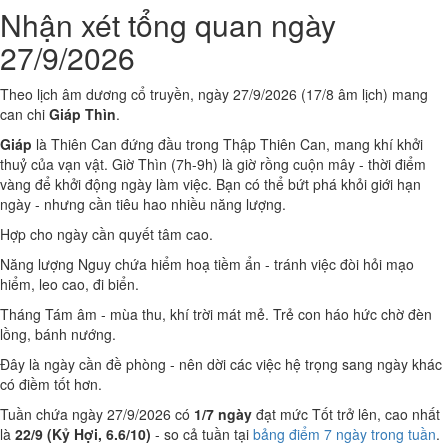
Nhận xét tổng quan ngày
27/9/2026
Theo lịch âm dương cổ truyền, ngày 27/9/2026 (17/8 âm lịch) mang
can chi
Giáp Thìn
.
Giáp
là Thiên Can đứng đầu trong Thập Thiên Can, mang khí khởi
thuỷ của vạn vật. Giờ Thìn (7h-9h) là giờ rồng cuộn mây - thời điểm
vàng để khởi động ngày làm việc. Bạn có thể bứt phá khỏi giới hạn
ngày - nhưng cần tiêu hao nhiều năng lượng.
Hợp cho ngày cần quyết tâm cao.
Năng lượng Nguy chứa hiểm hoạ tiềm ẩn - tránh việc đòi hỏi mạo
hiểm, leo cao, đi biển.
Tháng Tám âm - mùa thu, khí trời mát mẻ. Trẻ con háo hức chờ đèn
lồng, bánh nướng.
Đây là ngày cần đề phòng - nên dời các việc hệ trọng sang ngày khác
có điềm tốt hơn.
Tuần chứa ngày 27/9/2026 có
1/7 ngày
đạt mức Tốt trở lên, cao nhất
là
22/9 (Kỷ Hợi, 6.6/10)
- so cả tuần tại
bảng điểm 7 ngày trong tuần
.