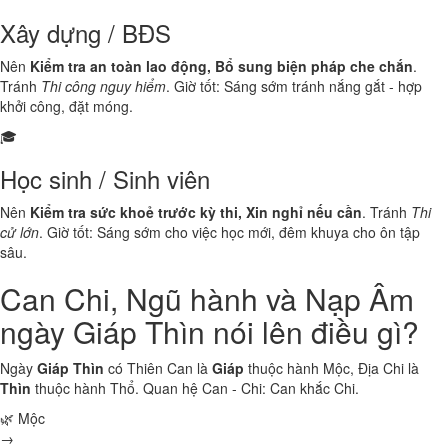
Xây dựng / BĐS
Nên
Kiểm tra an toàn lao động, Bổ sung biện pháp che chắn
.
Tránh
Thi công nguy hiểm
. Giờ tốt: Sáng sớm tránh nắng gắt - hợp
khởi công, đặt móng.
🎓
Học sinh / Sinh viên
Nên
Kiểm tra sức khoẻ trước kỳ thi, Xin nghỉ nếu cần
. Tránh
Thi
cử lớn
. Giờ tốt: Sáng sớm cho việc học mới, đêm khuya cho ôn tập
sâu.
Can Chi, Ngũ hành và Nạp Âm
ngày Giáp Thìn nói lên điều gì?
Ngày
Giáp Thìn
có Thiên Can là
Giáp
thuộc hành
Mộc
, Địa Chi là
Thìn
thuộc hành
Thổ
. Quan hệ Can - Chi:
Can khắc Chi
.
🌿 Mộc
→