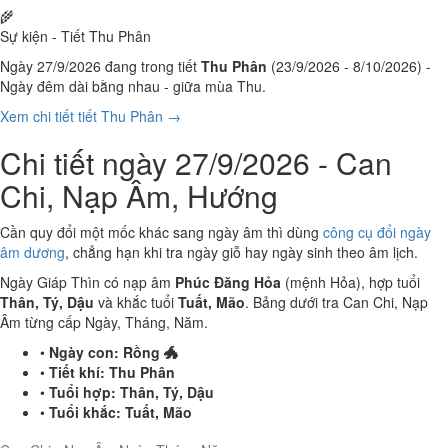
🌾
Sự kiện - Tiết Thu Phân
Ngày 27/9/2026 đang trong tiết
Thu Phân
(23/9/2026 - 8/10/2026) -
Ngày đêm dài bằng nhau - giữa mùa Thu.
Xem chi tiết tiết Thu Phân →
Chi tiết ngày 27/9/2026 - Can
Chi, Nạp Âm, Hướng
Cần quy đổi một mốc khác sang ngày âm thì dùng
công cụ đổi ngày
âm dương
, chẳng hạn khi tra ngày giỗ hay ngày sinh theo âm lịch.
Ngày Giáp Thìn có nạp âm
Phúc Đăng Hỏa
(mệnh Hỏa), hợp tuổi
Thân, Tý, Dậu
và khắc tuổi
Tuất, Mão
. Bảng dưới tra Can Chi, Nạp
Âm từng cấp Ngày, Tháng, Năm.
•
Ngày con:
Rồng 🐲
•
Tiết khí:
Thu Phân
•
Tuổi hợp:
Thân, Tý, Dậu
•
Tuổi khắc:
Tuất, Mão