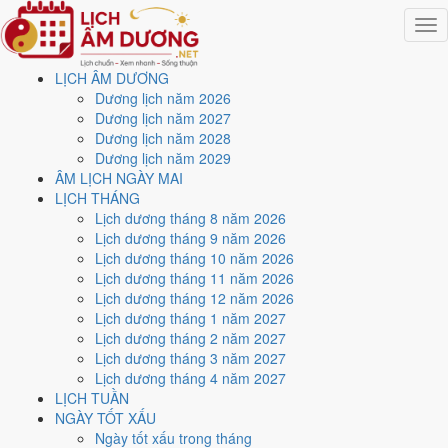
Togg
navig
LỊCH ÂM DƯƠNG
Trang chủ
Dương lịch năm 2026
Lịch năm 2026
Dương lịch năm 2027
Tháng 9/2026
Dương lịch năm 2028
Ngày 27/9/2026 (Giáp Thìn)
Dương lịch năm 2029
ÂM LỊCH NGÀY MAI
Xem ngày
27/9/2026
dương
LỊCH THÁNG
Lịch dương tháng 8 năm 2026
lịch - Ngày 17/8 âm lịch
Lịch dương tháng 9 năm 2026
Lịch dương tháng 10 năm 2026
(Giáp Thìn) tốt hay xấu?
Lịch dương tháng 11 năm 2026
Lịch dương tháng 12 năm 2026
Lịch dương tháng 1 năm 2027
Ngày 27/9/2026 dương lịch (Chủ Nhật) là ngày 17/8/2026 âm lịch
,
Lịch dương tháng 2 năm 2027
tức ngày
Giáp Thìn
- Can khắc Chi, Trực Nguy, Sao Hư, nạp âm Phúc
Lịch dương tháng 3 năm 2027
Đăng Hỏa. Tổng hòa, đây là
Ngày Hung
với điểm trung bình
3.6/10
Lịch dương tháng 4 năm 2027
cho các việc quan trọng. Giờ Hoàng Đạo trong ngày:
Dần, Thìn, Tỵ,
LỊCH TUẦN
Thân, Dậu, Hợi
.
NGÀY TỐT XẤU
Ngày Dương
Ngày tốt xấu trong tháng