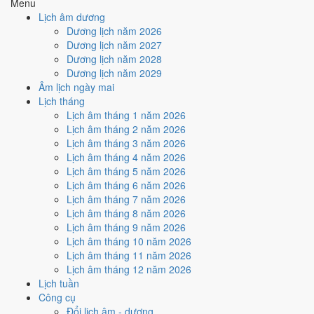
Menu
3
/10
Xấu
Lịch âm dương
Ký hợp đồng - giao ước hôm nay ở
mức xấu (3/10)
do
Trực
Dương lịch năm 2026
Nguy và Ngày Hắc Đạo
gây bất lợi.
Dương lịch năm 2027
Dương lịch năm 2028
Cách tính ngày tốt
Dương lịch năm 2029
🏗️
Động thổ - khởi công
Âm lịch ngày mai
3
/10
Xấu
Lịch tháng
Động thổ - khởi công hôm nay ở
mức xấu (3/10)
do
Trực Nguy
Lịch âm tháng 1 năm 2026
và Ngày Hắc Đạo
gây bất lợi.
Lịch âm tháng 2 năm 2026
Cách tính ngày tốt
Lịch âm tháng 3 năm 2026
🏡
Nhập trạch - vào nhà mới
Lịch âm tháng 4 năm 2026
4
/10
Trung bình
Lịch âm tháng 5 năm 2026
Nhập trạch - vào nhà mới hôm nay ở
mức trung bình (4/10)
do
Lịch âm tháng 6 năm 2026
Ngày Hắc Đạo
gây bất lợi.
Lịch âm tháng 7 năm 2026
Lịch âm tháng 8 năm 2026
Cách tính ngày tốt
Lịch âm tháng 9 năm 2026
🚗
Mua xe - tậu xe
Lịch âm tháng 10 năm 2026
3
/10
Xấu
Lịch âm tháng 11 năm 2026
Mua xe - tậu xe hôm nay ở
mức xấu (3/10)
do
Trực Nguy và
Lịch âm tháng 12 năm 2026
Ngày Hắc Đạo
gây bất lợi.
Lịch tuần
Cách tính ngày tốt
Công cụ
✈️
Xuất hành - đi xa
Đổi lịch âm - dương