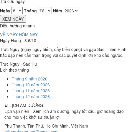
Tra cứu ngày
Ngày
Tháng
Năm
XEM NGÀY
Điều hướng nhanh
VỀ NGÀY HÔM NAY
Ngày Hung · 3.6/10
Trực Nguy (ngày nguy hiểm, đầy biến động) và gặp Sao Thiên Hình
hắc đạo nên cần thận trọng với các quyết định lớn khó đảo ngược.
Trực Nguy · Sao Hư
Lịch theo tháng
Tháng 9 năm 2026
Tháng 10 năm 2026
Tháng 11 năm 2026
Tháng 12 năm 2026
☯
LỊCH ÂM DƯƠNG
Lịch vạn niên - Xem lịch âm dương, ngày tốt xấu, giờ hoàng đạo
cho mọi việc khởi sự thuận lợi.
Phú Thạnh, Tân Phú
,
Hồ Chí Minh
,
Việt Nam
lichamduong.net@gmail.com