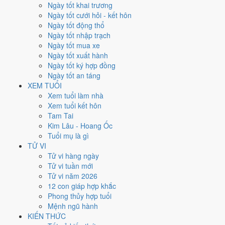
Chủ Nhật
Ngày tốt khai trương
Ngày Âm
Ngày tốt cưới hỏi - kết hôn
Tháng 9 năm 2026
Ngày tốt động thổ
27
Ngày tốt nhập trạch
Tháng 8 âm năm 2026
Ngày tốt mua xe
17
Ngày tốt xuất hành
Tiết Thu Phân
Ngày tốt ký hợp đồng
Giờ
Ngày tốt an táng
Giáp Tý
XEM TUỔI
Ngày 17
Xem tuổi làm nhà
Giáp Thìn
Xem tuổi kết hôn
Tháng 8
Tam Tai
Đinh Dậu
Kim Lâu - Hoang Ốc
Năm 2026
Tuổi mụ là gì
Bính Ngọ
TỬ VI
Tử vi hàng ngày
Ngày Giáp Thìn có Trực
Nguy
(ngày nguy hiểm, đầy biến động) và
Tử vi tuần mới
gặp Sao
Thiên Hình hắc đạo
. Điểm trung bình 7 việc chính chỉ
3.6/10
Tử vi năm 2026
nên đây là
Ngày Hung
, cần thận trọng với các quyết định lớn khó đảo
12 con giáp hợp khắc
ngược.
Phong thủy hợp tuổi
Mệnh ngũ hành
Tuổi
Thân, Tý, Dậu
hợp ngày; tuổi
Tuất
nên thận trọng (Lục Xung).
KIẾN THỨC
Ngày 27/9/2026 chỉ đạt
3.6/10
cho việc trọng đại. Có
2 ngày gần đây