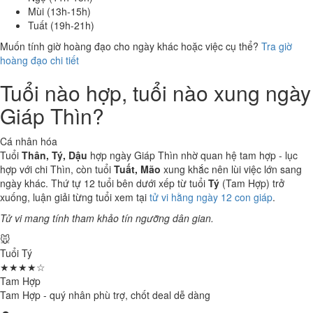
Mùi (13h-15h)
Tuất (19h-21h)
Muốn tính giờ hoàng đạo cho ngày khác hoặc việc cụ thể?
Tra giờ
hoàng đạo chi tiết
Tuổi nào hợp, tuổi nào xung ngày
Giáp Thìn?
Cá nhân hóa
Tuổi
Thân, Tý, Dậu
hợp ngày Giáp Thìn nhờ quan hệ tam hợp - lục
hợp với chi Thìn, còn tuổi
Tuất, Mão
xung khắc nên lùi việc lớn sang
ngày khác. Thứ tự 12 tuổi bên dưới xếp từ tuổi
Tý
(Tam Hợp) trở
xuống, luận giải từng tuổi xem tại
tử vi hằng ngày 12 con giáp
.
Tử vi mang tính tham khảo tín ngưỡng dân gian.
🐭
Tuổi Tý
★★★★☆
Tam Hợp
Tam Hợp - quý nhân phù trợ, chốt deal dễ dàng