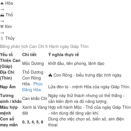
🔥 Hỏa
→
⛰ Thổ
→
⚒ Kim
→
💧 Thủy
Bảng phân tích Can Chi 5 Hành ngày Giáp Thìn
Yếu tố
Chi tiết
Ý nghĩa thực tế
Thiên Can
Mộc
Dương
khởi đầu, tiên phong, lãnh đạo
(Giáp)
Địa Chi
Thổ
Dương ·
🐲 Con Rồng - biểu trưng đặc tính ngày.
(Thìn)
Con Rồng
Hỏa
·
Phúc
Nạp Âm
Lửa đèn to - mệnh Hỏa của ngày Giáp Thìn.
Đăng Hỏa
Tương
Ngày này thử thách nhưng có thể thắng -
Can khắc Chi
sinh / khắc
cần kiên định và đủ năng lượng.
Màu hợp
Xanh lá
Vàng
Hợp với hành Mộc - Thổ của ngày Giáp Thìn
mệnh
đất
- nên dùng để tăng vận khí.
Con số
Dùng cho việc chọn số, biển số, sim điện
0, 3, 4, 5, 8
may mắn
thoại.