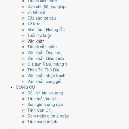
Tất cả kiến thức
tốt hơn
để thay thế, xem mục xử lý bên dưới.
Can chi (60 hoa giáp)
24 tiết khí
Ngày 27/9/2026 tốt hay xấu cho
Các sao tốt xấu
12 trực
việc gì?
Kim Lâu - Hoang Ốc
Tuổi mụ là gì
Ngày 27/9/2026 đạt
3.6/10
trung bình cho 7 việc chính: cao nhất là
Văn khấn
Giải trừ - tẩy uế (7/10)
, thấp nhất là
Mua xe - tậu xe (3/10)
. Trực
Tất cả văn khấn
Nguy (ngày nguy hiểm, đầy biến động) và gặp Sao Thiên Hình hắc
Văn khấn Ông Táo
đạo nên điểm từng việc chênh nhau như bảng dưới.
Văn khấn Giao thừa
Gia tiên Rằm, mùng 1
💍
Cưới hỏi - đính hôn
Thần Tài Thổ Địa
4
/10
Trung bình
Văn khấn nhập trạch
Cưới hỏi - đính hôn hôm nay ở
mức trung bình (4/10)
do
Ngày
Văn khấn cúng giỗ
Hắc Đạo
gây bất lợi.
CÔNG CỤ
Cách tính ngày tốt
Đổi lịch âm - dương
🏪
Khai trương - mở cửa hàng
Tính tuổi âm lịch
4
/10
Trung bình
Xem giờ hoàng đạo
Khai trương - mở cửa hàng hôm nay ở
mức trung bình (4/10)
Tính Can Chi
do
Ngày Hắc Đạo
gây bất lợi.
Đếm ngày giữa 2 ngày
Tính cung mệnh
Cách tính ngày tốt
🤝
Ký hợp đồng - giao ước