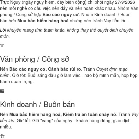
Trực Nguy (ngày nguy hiểm, đầy biến động) chi phối ngày 27/9/2026
nên mỗi nghề có đầu việc nên đẩy và nên hoãn khác nhau. Nhóm Văn
phòng / Công sở hợp
Báo cáo nguy cơ
. Nhóm Kinh doanh / Buôn
bán hợp
Mua bảo hiểm hàng hoá
nhưng nên tránh Vay tiền lớn.
Lời khuyên mang tính tham khảo, không thay thế quyết định chuyên
môn.
👔
Văn phòng / Công sở
Nên
Báo cáo nguy cơ, Cảnh báo rủi ro
. Tránh
Quyết định mạo
hiểm
. Giờ tốt: Buổi sáng đầu giờ làm việc - não bộ minh mẫn, hợp họp
hành quan trọng.
🏪
Kinh doanh / Buôn bán
Nên
Mua bảo hiểm hàng hoá, Kiểm tra an toàn cháy nổ
. Tránh
Vay
tiền lớn
. Giờ tốt: Giờ "vàng" của ngày - khách hàng đông, giao dịch
nhiều.
🏗️