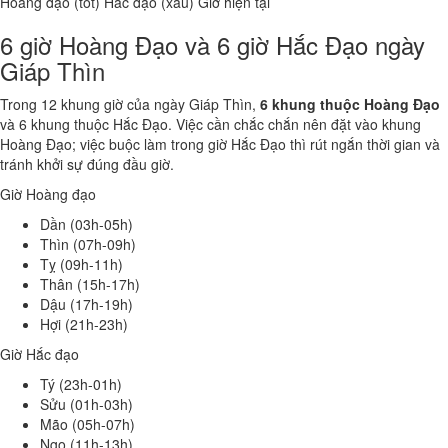
Hoàng đạo (tốt)
Hắc đạo (xấu)
Giờ hiện tại
6 giờ Hoàng Đạo và 6 giờ Hắc Đạo ngày
Giáp Thìn
Trong 12 khung giờ của ngày Giáp Thìn,
6 khung thuộc Hoàng Đạo
và 6 khung thuộc Hắc Đạo. Việc cần chắc chắn nên đặt vào khung
Hoàng Đạo; việc buộc làm trong giờ Hắc Đạo thì rút ngắn thời gian và
tránh khởi sự đúng đầu giờ.
Giờ Hoàng đạo
Dần (03h-05h)
Thìn (07h-09h)
Tỵ (09h-11h)
Thân (15h-17h)
Dậu (17h-19h)
Hợi (21h-23h)
Giờ Hắc đạo
Tý (23h-01h)
Sửu (01h-03h)
Mão (05h-07h)
Ngọ (11h-13h)