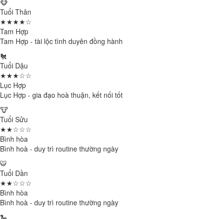
🐵
Tuổi Thân
★★★★☆
Tam Hợp
Tam Hợp - tài lộc tình duyên đồng hành
🐔
Tuổi Dậu
★★★☆☆
Lục Hợp
Lục Hợp - gia đạo hoà thuận, kết nối tốt
🐮
Tuổi Sửu
★★☆☆☆
Bình hòa
Bình hoà - duy trì routine thường ngày
🐯
Tuổi Dần
★★☆☆☆
Bình hòa
Bình hoà - duy trì routine thường ngày
🐍