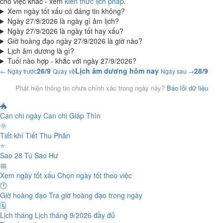
cho việc khác - xem
kiến thức lịch pháp
.
Xem ngày tốt xấu có đáng tin không?
Ngày 27/9/2026 là ngày gì âm lịch?
Ngày 27/9/2026 là ngày tốt hay xấu?
Giờ hoàng đạo ngày 27/9/2026 là giờ nào?
Lịch âm dương là gì?
Tuổi nào hợp - khắc với ngày 27/9/2026?
26/9
Lịch âm dương hôm nay
28/9
← Ngày trước
Quay về
Ngày sau →
Phát hiện thông tin chưa chính xác trong ngày này?
Báo lỗi dữ liệu
🐲
Can chi ngày
Can chi Giáp Thìn
🌞
Tiết khí
Tiết Thu Phân
⭐
Sao 28 Tú
Sao Hư
📅
Xem ngày tốt xấu
Chọn ngày tốt theo việc
🕐
Giờ hoàng đạo
Tra giờ hoàng đạo trong ngày
🗓️
Lịch tháng
Lịch tháng 9/2026 đầy đủ