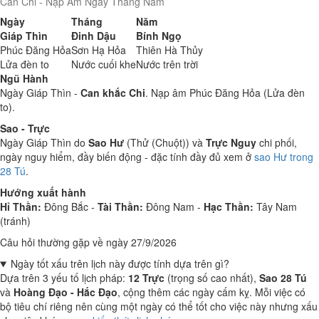
Can Chi - Nạp Âm Ngày Tháng Năm
Ngày
Tháng
Năm
Giáp Thìn
Đinh Dậu
Bính Ngọ
Phúc Đăng Hỏa
Sơn Hạ Hỏa
Thiên Hà Thủy
Lửa đèn to
Nước cuối khe
Nước trên trời
Ngũ Hành
Ngày Giáp Thìn -
Can khắc Chi
. Nạp âm Phúc Đăng Hỏa (Lửa đèn
to).
Sao - Trực
Ngày Giáp Thìn do
Sao Hư
(Thử (Chuột)) và
Trực Nguy
chi phối,
ngày nguy hiểm, đầy biến động - đặc tính đầy đủ xem ở
sao Hư trong
28 Tú
.
Hướng xuất hành
Hỉ Thần:
Đông Bắc -
Tài Thần:
Đông Nam -
Hạc Thần:
Tây Nam
(tránh)
Câu hỏi thường gặp về ngày 27/9/2026
Ngày tốt xấu trên lịch này được tính dựa trên gì?
Dựa trên 3 yếu tố lịch pháp:
12 Trực
(trọng số cao nhất),
Sao 28 Tú
và
Hoàng Đạo - Hắc Đạo
, cộng thêm các ngày cấm kỵ. Mỗi việc có
bộ tiêu chí riêng nên cùng một ngày có thể tốt cho việc này nhưng xấu