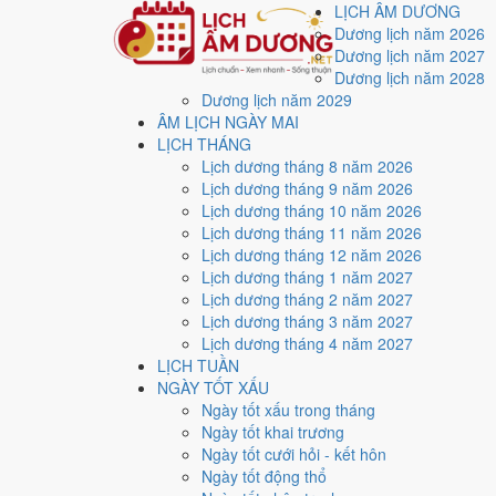
LỊCH ÂM DƯƠNG
Dương lịch năm 2026
Dương lịch năm 2027
Dương lịch năm 2028
Dương lịch năm 2029
Trang chủ
ÂM LỊCH NGÀY MAI
Lịch năm 1990
LỊCH THÁNG
Tháng 3/1990
Lịch dương tháng 8 năm 2026
Ngày 28/3/1990 (Nhâm Thìn)
Lịch dương tháng 9 năm 2026
Xem ngày
28/3/1990
d
Lịch dương tháng 10 năm 2026
Lịch dương tháng 11 năm 2026
xấu?
Lịch dương tháng 12 năm 2026
Lịch dương tháng 1 năm 2027
Lịch dương tháng 2 năm 2027
Ngày 28/3/1990 dương lịch (Thứ Tư) là ngày 2/3/1990
Lịch dương tháng 3 năm 2027
với điểm trung bình
6.3/10
cho các việc quan trọng. Giờ
Lịch dương tháng 4 năm 2027
LỊCH TUẦN
Ngày Dương
NGÀY TỐT XẤU
Thứ Tư
Ngày tốt xấu trong tháng
Ngày Âm
Ngày tốt khai trương
Tháng 3 năm 1990
Ngày tốt cưới hỏi - kết hôn
28
Ngày tốt động thổ
Tháng 3 âm năm 1990