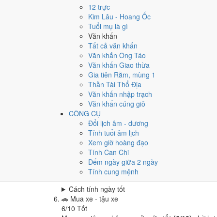
Cưới hỏi - đính hôn hôm nay ở
mức tốt (6/10)
nhờ
12 trực
Cách tính ngày tốt
Kim Lâu - Hoang Ốc
🏪
Khai trương - mở cửa hàng
Tuổi mụ là gì
8
/10
Rất tốt
Văn khấn
Khai trương - mở cửa hàng hôm nay ở
mức rất tốt
Tất cả văn khấn
Văn khấn Ông Táo
Cách tính ngày tốt
Văn khấn Giao thừa
🤝
Ký hợp đồng - giao ước
Gia tiên Rằm, mùng 1
6
/10
Tốt
Thần Tài Thổ Địa
Ký hợp đồng - giao ước hôm nay ở
mức tốt (6/10)
Văn khấn nhập trạch
Cách tính ngày tốt
Văn khấn cúng giỗ
🏗️
Động thổ - khởi công
CÔNG CỤ
6
/10
Tốt
Đổi lịch âm - dương
Động thổ - khởi công hôm nay ở
mức tốt (6/10)
nh
Tính tuổi âm lịch
Xem giờ hoàng đạo
Cách tính ngày tốt
Tính Can Chi
🏡
Nhập trạch - vào nhà mới
Đếm ngày giữa 2 ngày
6
/10
Tốt
Tính cung mệnh
Nhập trạch - vào nhà mới hôm nay ở
mức tốt (6/1
Cách tính ngày tốt
🚗
Mua xe - tậu xe
6
/10
Tốt