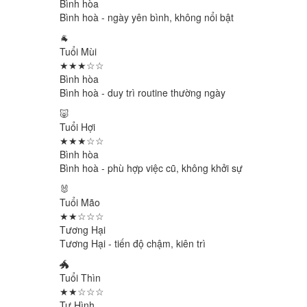
Bình hòa
Bình hoà - ngày yên bình, không nổi bật
🐐
Tuổi Mùi
★★★☆☆
Bình hòa
Bình hoà - duy trì routine thường ngày
🐷
Tuổi Hợi
★★★☆☆
Bình hòa
Bình hoà - phù hợp việc cũ, không khởi sự
🐰
Tuổi Mão
★★☆☆☆
Tương Hại
Tương Hại - tiến độ chậm, kiên trì
🐲
Tuổi Thìn
★★☆☆☆
Tự Hình