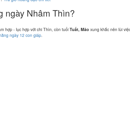
ng ngày Nhâm Thìn?
hợp - lục hợp với chi Thìn, còn tuổi
Tuất, Mão
xung khắc nên lùi việ
 hằng ngày 12 con giáp
.