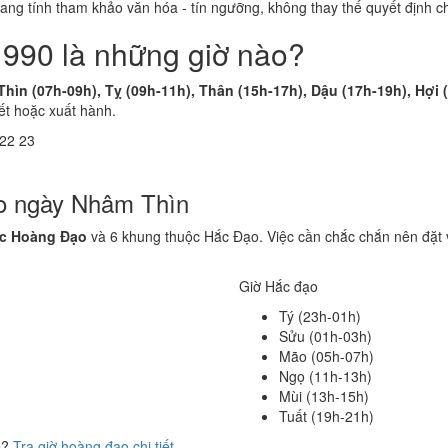
 mang tính tham khảo văn hóa - tín ngưỡng, không thay thế quyết định
1990 là những giờ nào?
Thìn (07h-09h), Tỵ (09h-11h), Thân (15h-17h), Dậu (17h-19h), Hợi 
ết hoặc xuất hành.
22
23
ạo ngày Nhâm Thìn
ộc Hoàng Đạo
và 6 khung thuộc Hắc Đạo. Việc cần chắc chắn nên đặt 
Giờ Hắc đạo
Tý (23h-01h)
Sửu (01h-03h)
Mão (05h-07h)
Ngọ (11h-13h)
Mùi (13h-15h)
Tuất (19h-21h)
ể?
Tra giờ hoàng đạo chi tiết