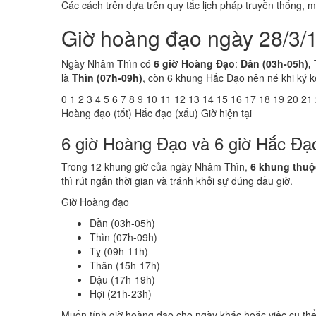
Các cách trên dựa trên quy tắc lịch pháp truyền thống,
Giờ hoàng đạo ngày 28/3/
Ngày Nhâm Thìn có
6 giờ Hoàng Đạo
:
Dần (03h-05h), 
là
Thìn (07h-09h)
, còn 6 khung Hắc Đạo nên né khi ký k
0
1
2
3
4
5
6
7
8
9
10
11
12
13
14
15
16
17
18
19
20
21
Hoàng đạo (tốt)
Hắc đạo (xấu)
Giờ hiện tại
6 giờ Hoàng Đạo và 6 giờ Hắc Đ
Trong 12 khung giờ của ngày Nhâm Thìn,
6 khung thu
thì rút ngắn thời gian và tránh khởi sự đúng đầu giờ.
Giờ Hoàng đạo
Dần (03h-05h)
Thìn (07h-09h)
Tỵ (09h-11h)
Thân (15h-17h)
Dậu (17h-19h)
Hợi (21h-23h)
Muốn tính giờ hoàng đạo cho ngày khác hoặc việc cụ th