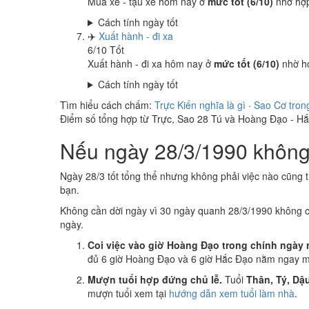
Mua xe - tậu xe hôm nay ở
mức tốt (6/10)
nhờ hợ
Cách tính ngày tốt
✈️
Xuất hành - đi xa
6
/10
Tốt
Xuất hành - đi xa hôm nay ở
mức tốt (6/10)
nhờ h
Cách tính ngày tốt
Tìm hiểu cách chấm:
Trực Kiến nghĩa là gì
·
Sao Cơ tron
Điểm số tổng hợp từ Trực, Sao 28 Tú và Hoàng Đạo - H
Nếu ngày 28/3/1990 không 
Ngày 28/3 tốt tổng thể nhưng không phải việc nào cũng 
bạn.
Không cần dời ngày vì 30 ngày quanh 28/3/1990 không 
ngày.
Coi việc vào giờ Hoàng Đạo trong chính ngày 
đủ 6 giờ Hoàng Đạo và 6 giờ Hắc Đạo nằm ngay mụ
Mượn tuổi hợp đứng chủ lễ.
Tuổi
Thân, Tý, Dậ
mượn tuổi xem tại
hướng dẫn xem tuổi làm nhà
.