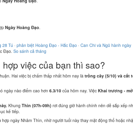
p
Ngày Hoàng Đạo
.
ợp
Ngày Hoàng Đạo
.
g 28 Tú
·
phân biệt Hoàng Đạo - Hắc Đạo
·
Can Chi và Ngũ hành ngày
ắc Đạo.
So sánh cả tháng
hợp việc của bạn thì sao?
thuận. Hai việc bị chấm thấp nhất hôm nay là
trồng cây (5/10) và cắt t
có ngày nào điểm cao hơn
6.3/10
của hôm nay. Việc
Khai trương - m
này.
Khung
Thìn (07h-09h)
rơi đúng giờ hành chính nên dễ sắp xếp nh
c kế tiếp.
u
hợp ngày Nhâm Thìn, nhờ người tuổi này thay mặt động thổ hoặc nhậ