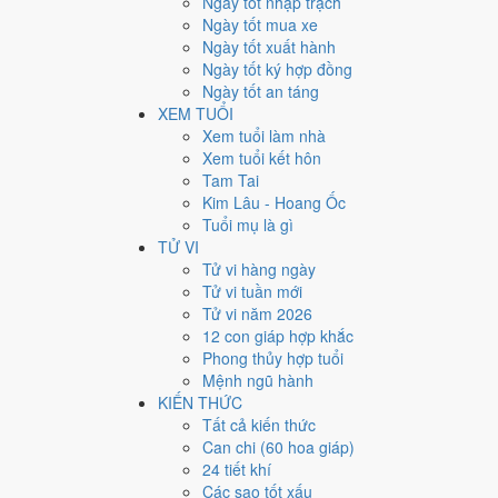
Ngày tốt nhập trạch
2
Ngày tốt mua xe
Ngày tốt xuất hành
Giờ
Ngày tốt ký hợp đồng
Canh Tý
Ngày tốt an táng
Ngày 2
XEM TUỔI
Nhâm Thìn
Xem tuổi làm nhà
Tháng 3
Xem tuổi kết hôn
Canh Thìn
Tam Tai
Năm 1990
Kim Lâu - Hoang Ốc
Canh Ngọ
Tuổi mụ là gì
TỬ VI
Ngày Nhâm Thìn có Trực
Kiến
(ngày khởi sự, mở đầu) 
Tử vi hàng ngày
thường ngày.
Tử vi tuần mới
Tuổi
Thân, Tý, Dậu
hợp ngày; tuổi
Tuất
nên thận trọng (
Tử vi năm 2026
12 con giáp hợp khắc
Ngày 28/3/1990 tốt hay xấu
Phong thủy hợp tuổi
Mệnh ngũ hành
Ngày 28/3/1990 đạt
6.3/10
trung bình cho 7 việc chính: 
KIẾN THỨC
nhưng gặp Sao Thanh Long hoàng đạo nên điểm từng vi
Tất cả kiến thức
Can chi (60 hoa giáp)
💍
Cưới hỏi - đính hôn
24 tiết khí
6
/10
Tốt
Các sao tốt xấu