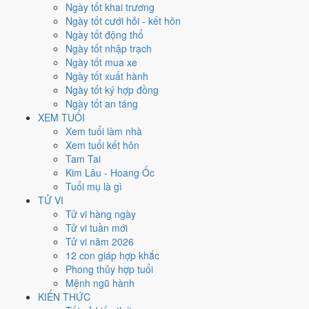
Thứ Bảy
Ngày tốt khai trương
Ngày Âm
Ngày tốt cưới hỏi - kết hôn
Tháng 8 năm 1981
Ngày tốt động thổ
29
Ngày tốt nhập trạch
Tháng 8 âm năm 1981
Ngày tốt mua xe
1
Ngày tốt xuất hành
Tiết Xử Thử
Ngày tốt ký hợp đồng
Giờ
Ngày tốt an táng
Giáp Tý
XEM TUỔI
Ngày 1
Xem tuổi làm nhà
Kỷ Mão
Xem tuổi kết hôn
Tháng 8
Tam Tai
Đinh Dậu
Kim Lâu - Hoang Ốc
Năm 1981
Tuổi mụ là gì
Tân Dậu
TỬ VI
Tử vi hàng ngày
Ngày Kỷ Mão có Trực
Phá
(ngày phá hoại - đại hung, kỵ trăm sự)
Tử vi tuần mới
nhưng gặp Sao
Minh Đường hoàng đạo
. Điểm trung bình 7 việc
Tử vi năm 2026
chính chỉ
3.0/10
nên đây là
Ngày Đại Hung
, tránh hẳn cưới hỏi, khai
12 con giáp hợp khắc
trương, động thổ.
Phong thủy hợp tuổi
Mệnh ngũ hành
Tuổi
Mùi, Hợi, Tuất
hợp ngày; tuổi
Dậu
nên thận trọng (Lục Xung).
KIẾN THỨC