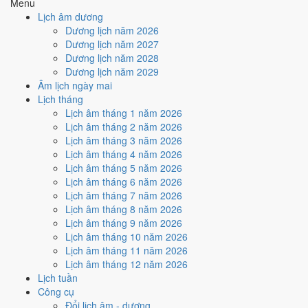
Menu
3
/10
Xấu
Lịch âm dương
Ký hợp đồng - giao ước hôm nay ở
mức xấu (3/10)
nhờ hợp
Dương lịch năm 2026
Ngày Hoàng Đạo
, nhưng Trực Phá và Ngày Đại Hung kéo giảm
Dương lịch năm 2027
điểm.
Dương lịch năm 2028
Cách tính ngày tốt
Dương lịch năm 2029
🏗️
Động thổ - khởi công
Âm lịch ngày mai
3
/10
Xấu
Lịch tháng
Động thổ - khởi công hôm nay ở
mức xấu (3/10)
nhờ hợp
Ngày
Lịch âm tháng 1 năm 2026
Hoàng Đạo
, nhưng Trực Phá và Ngày Đại Hung kéo giảm điểm.
Lịch âm tháng 2 năm 2026
Lịch âm tháng 3 năm 2026
Cách tính ngày tốt
Lịch âm tháng 4 năm 2026
🏡
Nhập trạch - vào nhà mới
Lịch âm tháng 5 năm 2026
3
/10
Xấu
Lịch âm tháng 6 năm 2026
Nhập trạch - vào nhà mới hôm nay ở
mức xấu (3/10)
nhờ hợp
Lịch âm tháng 7 năm 2026
Ngày Hoàng Đạo
, nhưng Trực Phá và Ngày Đại Hung kéo giảm
Lịch âm tháng 8 năm 2026
điểm.
Lịch âm tháng 9 năm 2026
Cách tính ngày tốt
Lịch âm tháng 10 năm 2026
🚗
Mua xe - tậu xe
Lịch âm tháng 11 năm 2026
3
/10
Xấu
Lịch âm tháng 12 năm 2026
Mua xe - tậu xe hôm nay ở
mức xấu (3/10)
nhờ hợp
Ngày
Lịch tuần
Hoàng Đạo
, nhưng Trực Phá và Ngày Đại Hung kéo giảm điểm.
Công cụ
Đổi lịch âm - dương
Cách tính ngày tốt