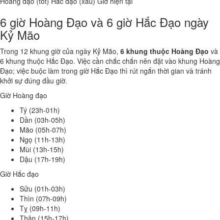
Hoàng đạo (tốt)
Hắc đạo (xấu)
Giờ hiện tại
6 giờ Hoàng Đạo và 6 giờ Hắc Đạo ngày
Kỷ Mão
Trong 12 khung giờ của ngày Kỷ Mão,
6 khung thuộc Hoàng Đạo
và
6 khung thuộc Hắc Đạo. Việc cần chắc chắn nên đặt vào khung Hoàng
Đạo; việc buộc làm trong giờ Hắc Đạo thì rút ngắn thời gian và tránh
khởi sự đúng đầu giờ.
Giờ Hoàng đạo
Tý (23h-01h)
Dần (03h-05h)
Mão (05h-07h)
Ngọ (11h-13h)
Mùi (13h-15h)
Dậu (17h-19h)
Giờ Hắc đạo
Sửu (01h-03h)
Thìn (07h-09h)
Tỵ (09h-11h)
Thân (15h-17h)