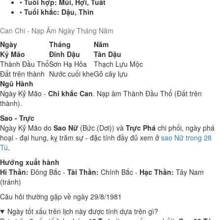
•
Tuổi hợp:
Mùi, Hợi, Tuất
•
Tuổi khắc:
Dậu, Thìn
Can Chi - Nạp Âm Ngày Tháng Năm
Ngày
Tháng
Năm
Kỷ Mão
Đinh Dậu
Tân Dậu
Thành Đầu Thổ
Sơn Hạ Hỏa
Thạch Lựu Mộc
Đất trên thành
Nước cuối khe
Gỗ cây lựu
Ngũ Hành
Ngày Kỷ Mão -
Chi khắc Can
. Nạp âm Thành Đầu Thổ (Đất trên
thành).
Sao - Trực
Ngày Kỷ Mão do
Sao Nữ
(Bức (Dơi)) và
Trực Phá
chi phối, ngày phá
hoại - đại hung, kỵ trăm sự - đặc tính đầy đủ xem ở
sao Nữ trong 28
Tú
.
Hướng xuất hành
Hỉ Thần:
Đông Bắc -
Tài Thần:
Chính Bắc -
Hạc Thần:
Tây Nam
(tránh)
Câu hỏi thường gặp về ngày 29/8/1981
Ngày tốt xấu trên lịch này được tính dựa trên gì?