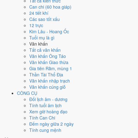
Ngày 29/8/1981 tốt hay xấu cho
Tất cả kiến thức
Can chi (60 hoa giáp)
việc gì?
24 tiết khí
Các sao tốt xấu
12 trực
Ngày 29/8/1981 đạt
3.0/10
trung bình cho 7 việc chính: cao nhất là
Kim Lâu - Hoang Ốc
Chữa bệnh (tham khảo) (6/10)
, thấp nhất là
Kết bạn - gặp gỡ
Tuổi mụ là gì
(2/10)
. Trực Phá (ngày phá hoại - đại hung, kỵ trăm sự) nhưng gặp
Văn khấn
Sao Minh Đường hoàng đạo nên điểm từng việc chênh nhau như bảng
Tất cả văn khấn
dưới.
Văn khấn Ông Táo
💍
Cưới hỏi - đính hôn
Văn khấn Giao thừa
3
/10
Xấu
Gia tiên Rằm, mùng 1
Cưới hỏi - đính hôn hôm nay ở
mức xấu (3/10)
nhờ hợp
Ngày
Thần Tài Thổ Địa
Hoàng Đạo
, nhưng Trực Phá và Ngày Đại Hung kéo giảm điểm.
Văn khấn nhập trạch
Văn khấn cúng giỗ
Cách tính ngày tốt
CÔNG CỤ
🏪
Khai trương - mở cửa hàng
Đổi lịch âm - dương
3
/10
Xấu
Tính tuổi âm lịch
Khai trương - mở cửa hàng hôm nay ở
mức xấu (3/10)
nhờ hợp
Xem giờ hoàng đạo
Ngày Hoàng Đạo
, nhưng Trực Phá và Ngày Đại Hung kéo giảm
Tính Can Chi
điểm.
Đếm ngày giữa 2 ngày
Cách tính ngày tốt
Tính cung mệnh
🤝
Ký hợp đồng - giao ước