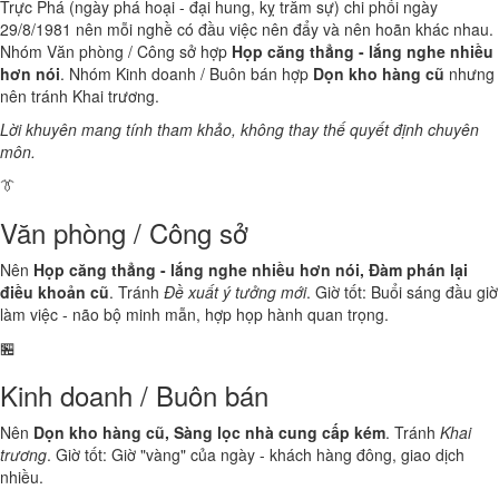
Trực Phá (ngày phá hoại - đại hung, kỵ trăm sự) chi phối ngày
29/8/1981 nên mỗi nghề có đầu việc nên đẩy và nên hoãn khác nhau.
Nhóm Văn phòng / Công sở hợp
Họp căng thẳng - lắng nghe nhiều
hơn nói
. Nhóm Kinh doanh / Buôn bán hợp
Dọn kho hàng cũ
nhưng
nên tránh Khai trương.
Lời khuyên mang tính tham khảo, không thay thế quyết định chuyên
môn.
👔
Văn phòng / Công sở
Nên
Họp căng thẳng - lắng nghe nhiều hơn nói, Đàm phán lại
điều khoản cũ
. Tránh
Đề xuất ý tưởng mới
. Giờ tốt: Buổi sáng đầu giờ
làm việc - não bộ minh mẫn, hợp họp hành quan trọng.
🏪
Kinh doanh / Buôn bán
Nên
Dọn kho hàng cũ, Sàng lọc nhà cung cấp kém
. Tránh
Khai
trương
. Giờ tốt: Giờ "vàng" của ngày - khách hàng đông, giao dịch
nhiều.