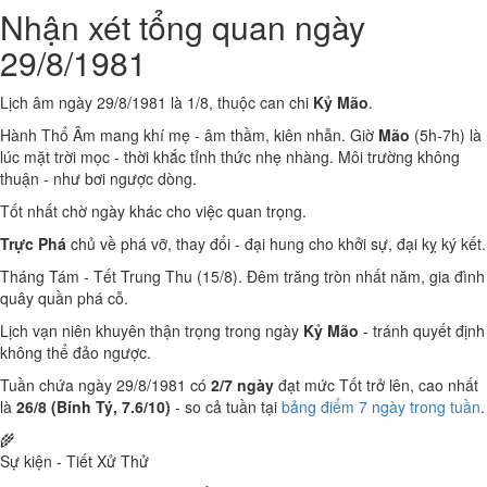
Nhận xét tổng quan ngày
29/8/1981
Lịch âm ngày 29/8/1981 là 1/8, thuộc can chi
Kỷ Mão
.
Hành Thổ Âm mang khí mẹ - âm thầm, kiên nhẫn. Giờ
Mão
(5h-7h) là
lúc mặt trời mọc - thời khắc tỉnh thức nhẹ nhàng. Môi trường không
thuận - như bơi ngược dòng.
Tốt nhất chờ ngày khác cho việc quan trọng.
Trực Phá
chủ về phá vỡ, thay đổi - đại hung cho khởi sự, đại kỵ ký kết.
Tháng Tám - Tết Trung Thu (15/8). Đêm trăng tròn nhất năm, gia đình
quây quần phá cỗ.
Lịch vạn niên khuyên thận trọng trong ngày
Kỷ Mão
- tránh quyết định
không thể đảo ngược.
Tuần chứa ngày 29/8/1981 có
2/7 ngày
đạt mức Tốt trở lên, cao nhất
là
26/8 (Bính Tý, 7.6/10)
- so cả tuần tại
bảng điểm 7 ngày trong tuần
.
🌾
Sự kiện - Tiết Xử Thử