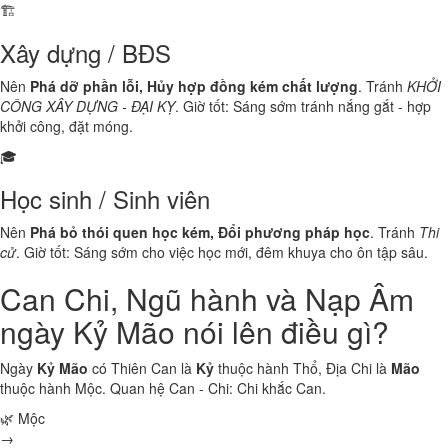
🏗️
Xây dựng / BĐS
Nên
Phá dỡ phần lỗi, Hủy hợp đồng kém chất lượng
. Tránh
KHỞI
CÔNG XÂY DỰNG - ĐẠI KỴ
. Giờ tốt: Sáng sớm tránh nắng gắt - hợp
khởi công, đặt móng.
🎓
Học sinh / Sinh viên
Nên
Phá bỏ thói quen học kém, Đổi phương pháp học
. Tránh
Thi
cử
. Giờ tốt: Sáng sớm cho việc học mới, đêm khuya cho ôn tập sâu.
Can Chi, Ngũ hành và Nạp Âm
ngày Kỷ Mão nói lên điều gì?
Ngày
Kỷ Mão
có Thiên Can là
Kỷ
thuộc hành
Thổ
, Địa Chi là
Mão
thuộc hành
Mộc
. Quan hệ Can - Chi:
Chi khắc Can
.
🌿 Mộc
→