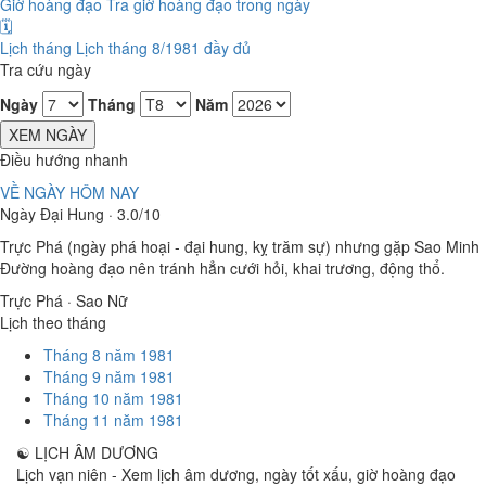
Giờ hoàng đạo
Tra giờ hoàng đạo trong ngày
🗓️
Lịch tháng
Lịch tháng 8/1981 đầy đủ
Tra cứu ngày
Ngày
Tháng
Năm
XEM NGÀY
Điều hướng nhanh
VỀ NGÀY HÔM NAY
Ngày Đại Hung · 3.0/10
Trực Phá (ngày phá hoại - đại hung, kỵ trăm sự) nhưng gặp Sao Minh
Đường hoàng đạo nên tránh hẳn cưới hỏi, khai trương, động thổ.
Trực Phá · Sao Nữ
Lịch theo tháng
Tháng 8 năm 1981
Tháng 9 năm 1981
Tháng 10 năm 1981
Tháng 11 năm 1981
☯
LỊCH ÂM DƯƠNG
Lịch vạn niên - Xem lịch âm dương, ngày tốt xấu, giờ hoàng đạo