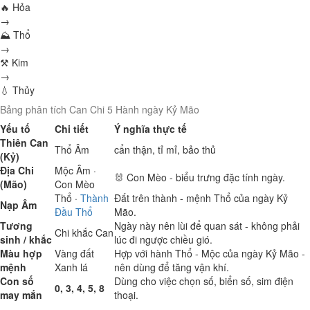
🔥 Hỏa
→
⛰ Thổ
→
⚒ Kim
→
💧 Thủy
Bảng phân tích Can Chi 5 Hành ngày Kỷ Mão
Yếu tố
Chi tiết
Ý nghĩa thực tế
Thiên Can
Thổ
Âm
cẩn thận, tỉ mỉ, bảo thủ
(Kỷ)
Địa Chi
Mộc
Âm ·
🐰 Con Mèo - biểu trưng đặc tính ngày.
(Mão)
Con Mèo
Thổ
·
Thành
Đất trên thành - mệnh Thổ của ngày Kỷ
Nạp Âm
Đầu Thổ
Mão.
Tương
Ngày này nên lùi để quan sát - không phải
Chi khắc Can
sinh / khắc
lúc đi ngược chiều gió.
Màu hợp
Vàng đất
Hợp với hành Thổ - Mộc của ngày Kỷ Mão -
mệnh
Xanh lá
nên dùng để tăng vận khí.
Con số
Dùng cho việc chọn số, biển số, sim điện
0, 3, 4, 5, 8
may mắn
thoại.