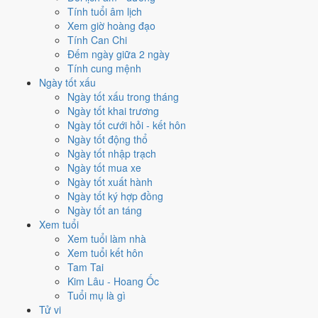
Tính tuổi âm lịch
✈️
Xuất hành - đi xa
Xem giờ hoàng đạo
3
/10
Xấu
Tính Can Chi
Xuất hành - đi xa hôm nay ở
mức xấu (3/10)
nhờ hợp
Ngày
Đếm ngày giữa 2 ngày
Hoàng Đạo
, nhưng Trực Phá và Ngày Đại Hung kéo giảm điểm.
Tính cung mệnh
Cách tính ngày tốt
Ngày tốt xấu
Ngày tốt xấu trong tháng
Tìm hiểu cách chấm:
Trực Phá nghĩa là gì
·
Sao Nữ trong 28 Tú
·
phân
Ngày tốt khai trương
biệt Hoàng Đạo - Hắc Đạo
·
Can Chi và Ngũ hành ngày
Ngày tốt cưới hỏi - kết hôn
Điểm số tổng hợp từ Trực, Sao 28 Tú và Hoàng Đạo - Hắc Đạo.
So
Ngày tốt động thổ
sánh cả tháng
Ngày tốt nhập trạch
Nếu ngày 29/8/1981 không hợp
Ngày tốt mua xe
Ngày tốt xuất hành
việc của bạn thì sao?
Ngày tốt ký hợp đồng
Ngày tốt an táng
Điểm thấp của ngày 29/8 là tín hiệu cần điều chỉnh, không phải lệnh
Xem tuổi
cấm. Hai việc bị chấm thấp nhất hôm nay là
kết bạn (2/10) và trồng
Xem tuổi làm nhà
cây (2/10)
. Có
2 cách hạ rủi ro
mà vẫn giữ được lịch của bạn.
Xem tuổi kết hôn
Tam Tai
Không cần dời ngày vì 30 ngày quanh 29/8/1981 không có ngày nào
Kim Lâu - Hoang Ốc
điểm cao hơn
3.0/10
của hôm nay. Việc
Chữa bệnh (tham khảo)
vẫn
Tuổi mụ là gì
đạt
6/10
nên có thể đẩy sớm ngay trong ngày.
Tử vi