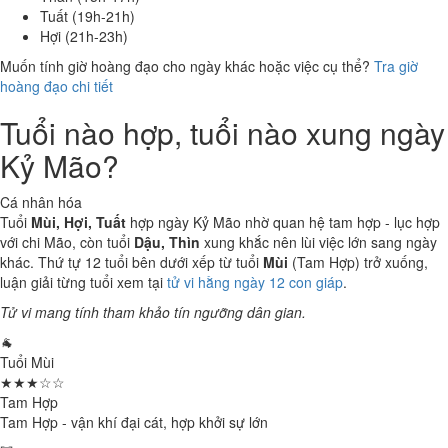
Tuất (19h-21h)
Hợi (21h-23h)
Muốn tính giờ hoàng đạo cho ngày khác hoặc việc cụ thể?
Tra giờ
hoàng đạo chi tiết
Tuổi nào hợp, tuổi nào xung ngày
Kỷ Mão?
Cá nhân hóa
Tuổi
Mùi, Hợi, Tuất
hợp ngày Kỷ Mão nhờ quan hệ tam hợp - lục hợp
với chi Mão, còn tuổi
Dậu, Thìn
xung khắc nên lùi việc lớn sang ngày
khác. Thứ tự 12 tuổi bên dưới xếp từ tuổi
Mùi
(Tam Hợp) trở xuống,
luận giải từng tuổi xem tại
tử vi hằng ngày 12 con giáp
.
Tử vi mang tính tham khảo tín ngưỡng dân gian.
🐐
Tuổi Mùi
★★★☆☆
Tam Hợp
Tam Hợp - vận khí đại cát, hợp khởi sự lớn