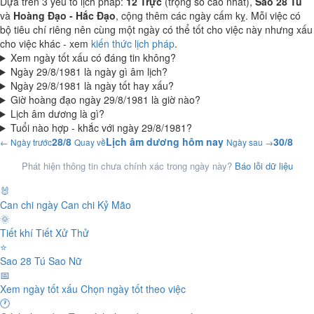
Dựa trên 3 yếu tố lịch pháp:
12 Trực
(trọng số cao nhất),
Sao 28 Tú
và
Hoàng Đạo - Hắc Đạo
, cộng thêm các ngày cấm kỵ. Mỗi việc có
bộ tiêu chí riêng nên cùng một ngày có thể tốt cho việc này nhưng xấu
cho việc khác - xem
kiến thức lịch pháp
.
Xem ngày tốt xấu có đáng tin không?
Ngày 29/8/1981 là ngày gì âm lịch?
Ngày 29/8/1981 là ngày tốt hay xấu?
Giờ hoàng đạo ngày 29/8/1981 là giờ nào?
Lịch âm dương là gì?
Tuổi nào hợp - khắc với ngày 29/8/1981?
28/8
Lịch âm dương hôm nay
30/8
← Ngày trước
Quay về
Ngày sau →
Phát hiện thông tin chưa chính xác trong ngày này?
Báo lỗi dữ liệu
🐰
Can chi ngày
Can chi Kỷ Mão
🌞
Tiết khí
Tiết Xử Thử
⭐
Sao 28 Tú
Sao Nữ
📅
Xem ngày tốt xấu
Chọn ngày tốt theo việc
🕐