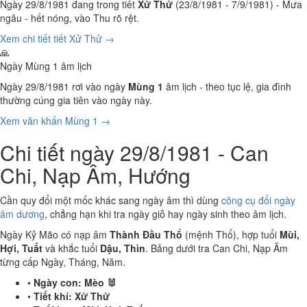
Ngày 29/8/1981 đang trong tiết
Xử Thử
(23/8/1981 - 7/9/1981) - Mưa
ngâu - hết nóng, vào Thu rõ rệt.
Xem chi tiết tiết Xử Thử →
🙏
Ngày Mùng 1 âm lịch
Ngày 29/8/1981 rơi vào ngày
Mùng 1
âm lịch - theo tục lệ, gia đình
thường cúng gia tiên vào ngày này.
Xem văn khấn Mùng 1 →
Chi tiết ngày 29/8/1981 - Can
Chi, Nạp Âm, Hướng
Cần quy đổi một mốc khác sang ngày âm thì dùng
công cụ đổi ngày
âm dương
, chẳng hạn khi tra ngày giỗ hay ngày sinh theo âm lịch.
Ngày Kỷ Mão có nạp âm
Thành Đầu Thổ
(mệnh Thổ), hợp tuổi
Mùi,
Hợi, Tuất
và khắc tuổi
Dậu, Thìn
. Bảng dưới tra Can Chi, Nạp Âm
từng cấp Ngày, Tháng, Năm.
•
Ngày con:
Mèo 🐰
•
Tiết khí:
Xử Thử