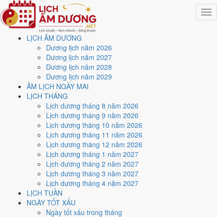
Togg
navig
LỊCH ÂM DƯƠNG
Trang chủ
Dương lịch năm 2026
Lịch năm 1981
Dương lịch năm 2027
Tháng 8/1981
Dương lịch năm 2028
Ngày 29/8/1981 (Kỷ Mão)
Dương lịch năm 2029
ÂM LỊCH NGÀY MAI
Xem ngày
29/8/1981
dương
LỊCH THÁNG
Lịch dương tháng 8 năm 2026
lịch - Ngày 1/8 âm lịch (Kỷ
Lịch dương tháng 9 năm 2026
Lịch dương tháng 10 năm 2026
Mão) tốt hay xấu?
Lịch dương tháng 11 năm 2026
Lịch dương tháng 12 năm 2026
Lịch dương tháng 1 năm 2027
Ngày 29/8/1981 dương lịch (Thứ Bảy) là ngày 1/8/1981 âm lịch
,
Lịch dương tháng 2 năm 2027
tức ngày
Kỷ Mão
- Chi khắc Can, Trực Phá, Sao Nữ, nạp âm Thành
Lịch dương tháng 3 năm 2027
Đầu Thổ. Tổng hòa, đây là
Ngày Đại Hung
với điểm trung bình
3.0/10
Lịch dương tháng 4 năm 2027
cho các việc quan trọng. Giờ Hoàng Đạo trong ngày:
Tý, Dần, Mão,
LỊCH TUẦN
Ngọ, Mùi, Dậu
.
NGÀY TỐT XẤU
Ngày Dương
Ngày tốt xấu trong tháng