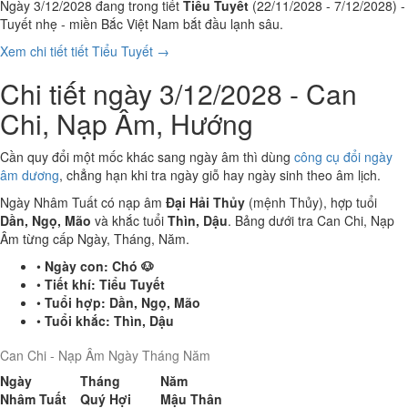
Ngày 3/12/2028 đang trong tiết
Tiểu Tuyết
(22/11/2028 - 7/12/2028) -
Tuyết nhẹ - miền Bắc Việt Nam bắt đầu lạnh sâu.
Xem chi tiết tiết Tiểu Tuyết →
Chi tiết ngày 3/12/2028 - Can
Chi, Nạp Âm, Hướng
Cần quy đổi một mốc khác sang ngày âm thì dùng
công cụ đổi ngày
âm dương
, chẳng hạn khi tra ngày giỗ hay ngày sinh theo âm lịch.
Ngày Nhâm Tuất có nạp âm
Đại Hải Thủy
(mệnh Thủy), hợp tuổi
Dần, Ngọ, Mão
và khắc tuổi
Thìn, Dậu
. Bảng dưới tra Can Chi, Nạp
Âm từng cấp Ngày, Tháng, Năm.
•
Ngày con:
Chó 🐶
•
Tiết khí:
Tiểu Tuyết
•
Tuổi hợp:
Dần, Ngọ, Mão
•
Tuổi khắc:
Thìn, Dậu
Can Chi - Nạp Âm Ngày Tháng Năm
Ngày
Tháng
Năm
Nhâm Tuất
Quý Hợi
Mậu Thân