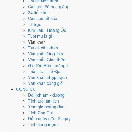
Tất cả kiến thức
Can chi (60 hoa giáp)
Ngày 3/12/2028 tốt hay xấu cho
24 tiết khí
Các sao tốt xấu
việc gì?
12 trực
Kim Lâu - Hoang Ốc
Ngày 3/12/2028 đạt
4.0/10
trung bình cho 7 việc chính: cao nhất là
Tuổi mụ là gì
Sửa nhà - tu tạo (8/10)
, thấp nhất là
Học hành - thi cử (4/10)
. Trực
Văn khấn
Bế (ngày đóng cửa, bế tắc) nhưng gặp Sao Kim Quỹ hoàng đạo nên
Tất cả văn khấn
điểm từng việc chênh nhau như bảng dưới.
Văn khấn Ông Táo
Văn khấn Giao thừa
💍
Cưới hỏi - đính hôn
Gia tiên Rằm, mùng 1
4
/10
Trung bình
Thần Tài Thổ Địa
Cưới hỏi - đính hôn hôm nay ở
mức trung bình (4/10)
nhờ hợp
Văn khấn nhập trạch
Ngày Hoàng Đạo
, nhưng Trực Bế kéo giảm điểm.
Văn khấn cúng giỗ
Cách tính ngày tốt
CÔNG CỤ
🏪
Khai trương - mở cửa hàng
Đổi lịch âm - dương
4
/10
Trung bình
Tính tuổi âm lịch
Khai trương - mở cửa hàng hôm nay ở
mức trung bình (4/10)
Xem giờ hoàng đạo
nhờ hợp
Ngày Hoàng Đạo
, nhưng Trực Bế kéo giảm điểm.
Tính Can Chi
Đếm ngày giữa 2 ngày
Cách tính ngày tốt
Tính cung mệnh
🤝
Ký hợp đồng - giao ước
4
/10
Trung bình