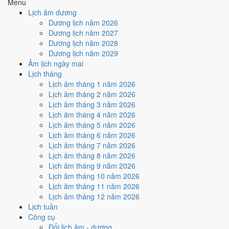
Menu
Ký hợp đồng - giao ước hôm nay ở
mức trung bình (4/10)
nhờ
Lịch âm dương
hợp
Ngày Hoàng Đạo
, nhưng Trực Bế kéo giảm điểm.
Dương lịch năm 2026
Dương lịch năm 2027
Cách tính ngày tốt
Dương lịch năm 2028
🏗️
Động thổ - khởi công
Dương lịch năm 2029
4
/10
Trung bình
Âm lịch ngày mai
Động thổ - khởi công hôm nay ở
mức trung bình (4/10)
nhờ
Lịch tháng
hợp
Ngày Hoàng Đạo
, nhưng Trực Bế kéo giảm điểm.
Lịch âm tháng 1 năm 2026
Cách tính ngày tốt
Lịch âm tháng 2 năm 2026
🏡
Nhập trạch - vào nhà mới
Lịch âm tháng 3 năm 2026
4
/10
Trung bình
Lịch âm tháng 4 năm 2026
Nhập trạch - vào nhà mới hôm nay ở
mức trung bình (4/10)
Lịch âm tháng 5 năm 2026
nhờ hợp
Ngày Hoàng Đạo
, nhưng Trực Bế kéo giảm điểm.
Lịch âm tháng 6 năm 2026
Lịch âm tháng 7 năm 2026
Cách tính ngày tốt
Lịch âm tháng 8 năm 2026
🚗
Mua xe - tậu xe
Lịch âm tháng 9 năm 2026
4
/10
Trung bình
Lịch âm tháng 10 năm 2026
Mua xe - tậu xe hôm nay ở
mức trung bình (4/10)
nhờ hợp
Lịch âm tháng 11 năm 2026
Ngày Hoàng Đạo
, nhưng Trực Bế kéo giảm điểm.
Lịch âm tháng 12 năm 2026
Cách tính ngày tốt
Lịch tuần
✈️
Xuất hành - đi xa
Công cụ
4
/10
Trung bình
Đổi lịch âm - dương