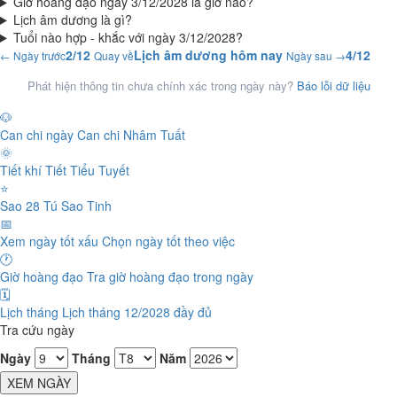
Giờ hoàng đạo ngày 3/12/2028 là giờ nào?
Lịch âm dương là gì?
Tuổi nào hợp - khắc với ngày 3/12/2028?
2/12
Lịch âm dương hôm nay
4/12
← Ngày trước
Quay về
Ngày sau →
Phát hiện thông tin chưa chính xác trong ngày này?
Báo lỗi dữ liệu
🐶
Can chi ngày
Can chi Nhâm Tuất
🌞
Tiết khí
Tiết Tiểu Tuyết
⭐
Sao 28 Tú
Sao Tinh
📅
Xem ngày tốt xấu
Chọn ngày tốt theo việc
🕐
Giờ hoàng đạo
Tra giờ hoàng đạo trong ngày
🗓️
Lịch tháng
Lịch tháng 12/2028 đầy đủ
Tra cứu ngày
Ngày
Tháng
Năm
XEM NGÀY