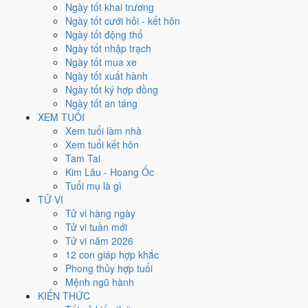
Chủ Nhật
Ngày tốt khai trương
Ngày Âm
Ngày tốt cưới hỏi - kết hôn
Tháng 12 năm 2028
Ngày tốt động thổ
3
Ngày tốt nhập trạch
Tháng 10 âm năm 2028
Ngày tốt mua xe
18
Ngày tốt xuất hành
Tiết Tiểu Tuyết
Ngày tốt ký hợp đồng
Giờ
Ngày tốt an táng
Canh Tý
XEM TUỔI
Ngày 18
Xem tuổi làm nhà
Nhâm Tuất
Xem tuổi kết hôn
Tháng 10
Tam Tai
Quý Hợi
Kim Lâu - Hoang Ốc
Năm 2028
Tuổi mụ là gì
Mậu Thân
TỬ VI
Tử vi hàng ngày
Ngày Nhâm Tuất có Trực
Bế
(ngày đóng cửa, bế tắc) nhưng gặp Sao
Tử vi tuần mới
Kim Quỹ hoàng đạo
. Điểm trung bình 7 việc chính chỉ
4.0/10
nên đây
Tử vi năm 2026
là
Ngày Hung
, cần thận trọng với các quyết định lớn khó đảo ngược.
12 con giáp hợp khắc
Phong thủy hợp tuổi
Tuổi
Dần, Ngọ, Mão
hợp ngày; tuổi
Thìn
nên thận trọng (Lục Xung).
Mệnh ngũ hành
Ngày 3/12/2028 chỉ đạt
4.0/10
cho việc trọng đại. Có
2 ngày gần đây
KIẾN THỨC
tốt hơn
để thay thế, xem mục xử lý bên dưới.