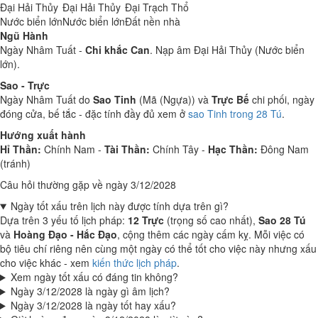
Đại Hải Thủy
Đại Hải Thủy
Đại Trạch Thổ
Nước biển lớn
Nước biển lớn
Đất nền nhà
Ngũ Hành
Ngày Nhâm Tuất -
Chi khắc Can
. Nạp âm Đại Hải Thủy (Nước biển
lớn).
Sao - Trực
Ngày Nhâm Tuất do
Sao Tinh
(Mã (Ngựa)) và
Trực Bế
chi phối, ngày
đóng cửa, bế tắc - đặc tính đầy đủ xem ở
sao Tinh trong 28 Tú
.
Hướng xuất hành
Hỉ Thần:
Chính Nam -
Tài Thần:
Chính Tây -
Hạc Thần:
Đông Nam
(tránh)
Câu hỏi thường gặp về ngày 3/12/2028
Ngày tốt xấu trên lịch này được tính dựa trên gì?
Dựa trên 3 yếu tố lịch pháp:
12 Trực
(trọng số cao nhất),
Sao 28 Tú
và
Hoàng Đạo - Hắc Đạo
, cộng thêm các ngày cấm kỵ. Mỗi việc có
bộ tiêu chí riêng nên cùng một ngày có thể tốt cho việc này nhưng xấu
cho việc khác - xem
kiến thức lịch pháp
.
Xem ngày tốt xấu có đáng tin không?
Ngày 3/12/2028 là ngày gì âm lịch?
Ngày 3/12/2028 là ngày tốt hay xấu?