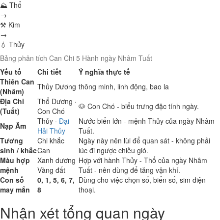
⛰ Thổ
→
⚒ Kim
→
💧 Thủy
Bảng phân tích Can Chi 5 Hành ngày Nhâm Tuất
Yếu tố
Chi tiết
Ý nghĩa thực tế
Thiên Can
Thủy
Dương
thông minh, linh động, bao la
(Nhâm)
Địa Chi
Thổ
Dương ·
🐶 Con Chó - biểu trưng đặc tính ngày.
(Tuất)
Con Chó
Thủy
·
Đại
Nước biển lớn - mệnh Thủy của ngày Nhâm
Nạp Âm
Hải Thủy
Tuất.
Tương
Chi khắc
Ngày này nên lùi để quan sát - không phải
sinh / khắc
Can
lúc đi ngược chiều gió.
Màu hợp
Xanh dương
Hợp với hành Thủy - Thổ của ngày Nhâm
mệnh
Vàng đất
Tuất - nên dùng để tăng vận khí.
Con số
0, 1, 5, 6, 7,
Dùng cho việc chọn số, biển số, sim điện
may mắn
8
thoại.
Nhận xét tổng quan ngày