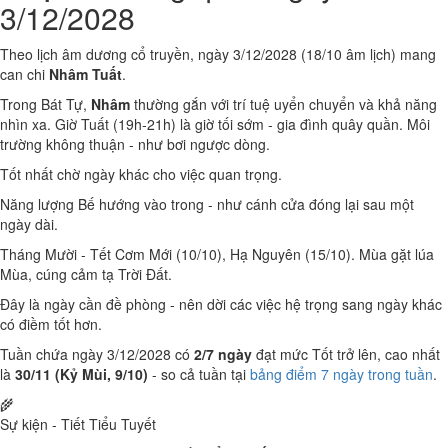
3/12/2028
Theo lịch âm dương cổ truyền, ngày 3/12/2028 (18/10 âm lịch) mang
can chi
Nhâm Tuất
.
Trong Bát Tự,
Nhâm
thường gắn với trí tuệ uyển chuyển và khả năng
nhìn xa. Giờ Tuất (19h-21h) là giờ tối sớm - gia đình quây quần. Môi
trường không thuận - như bơi ngược dòng.
Tốt nhất chờ ngày khác cho việc quan trọng.
Năng lượng Bế hướng vào trong - như cánh cửa đóng lại sau một
ngày dài.
Tháng Mười - Tết Cơm Mới (10/10), Hạ Nguyên (15/10). Mùa gặt lúa
Mùa, cúng cảm tạ Trời Đất.
Đây là ngày cần đề phòng - nên dời các việc hệ trọng sang ngày khác
có điềm tốt hơn.
Tuần chứa ngày 3/12/2028 có
2/7 ngày
đạt mức Tốt trở lên, cao nhất
là
30/11 (Kỷ Mùi, 9/10)
- so cả tuần tại
bảng điểm 7 ngày trong tuần
.
🌾
Sự kiện - Tiết Tiểu Tuyết