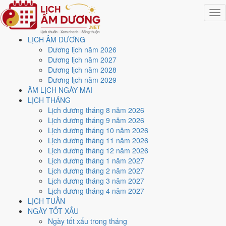
Togg
navig
LỊCH ÂM DƯƠNG
Trang chủ
Dương lịch năm 2026
Lịch năm 2028
Dương lịch năm 2027
Tháng 12/2028
Dương lịch năm 2028
Ngày 3/12/2028 (Nhâm Tuất)
Dương lịch năm 2029
ÂM LỊCH NGÀY MAI
Xem ngày
3/12/2028
dương
LỊCH THÁNG
Lịch dương tháng 8 năm 2026
lịch - Ngày 18/10 âm lịch
Lịch dương tháng 9 năm 2026
Lịch dương tháng 10 năm 2026
(Nhâm Tuất) tốt hay xấu?
Lịch dương tháng 11 năm 2026
Lịch dương tháng 12 năm 2026
Lịch dương tháng 1 năm 2027
Ngày 3/12/2028 dương lịch (Chủ Nhật) là ngày 18/10/2028 âm lịch
,
Lịch dương tháng 2 năm 2027
tức ngày
Nhâm Tuất
- Chi khắc Can, Trực Bế, Sao Tinh, nạp âm Đại
Lịch dương tháng 3 năm 2027
Hải Thủy. Tổng hòa, đây là
Ngày Hung
với điểm trung bình
4.0/10
cho
Lịch dương tháng 4 năm 2027
các việc quan trọng. Giờ Hoàng Đạo trong ngày:
Dần, Thìn, Tỵ, Thân,
LỊCH TUẦN
Dậu, Hợi
.
NGÀY TỐT XẤU
Ngày Dương
Ngày tốt xấu trong tháng