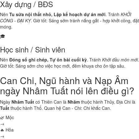
Xây dựng / BĐS
Nên
Tu sửa nội thất nhỏ, Lập kế hoạch dự án mới
. Tránh
KHỞI
CÔNG - ĐẠI KỴ
. Giờ tốt: Sáng sớm tránh nắng gắt - hợp khởi công, đặt
móng.
🎓
Học sinh / Sinh viên
Nên
Đóng sổ ghi chép, Tự ôn bài cuối kỳ
. Tránh
Khởi đầu môn mới
.
Giờ tốt: Sáng sớm cho việc học mới, đêm khuya cho ôn tập sâu.
Can Chi, Ngũ hành và Nạp Âm
ngày Nhâm Tuất nói lên điều gì?
Ngày
Nhâm Tuất
có Thiên Can là
Nhâm
thuộc hành
Thủy
, Địa Chi là
Tuất
thuộc hành
Thổ
. Quan hệ Can - Chi:
Chi khắc Can
.
🌿 Mộc
→
🔥 Hỏa
→