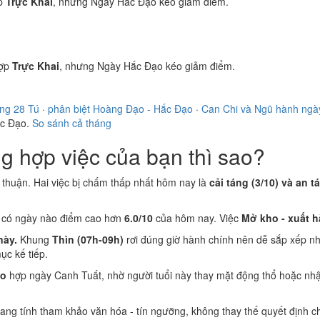
p
Trực Khai
, nhưng Ngày Hắc Đạo kéo giảm điểm.
ợp
Trực Khai
, nhưng Ngày Hắc Đạo kéo giảm điểm.
ong 28 Tú
·
phân biệt Hoàng Đạo - Hắc Đạo
·
Can Chi và Ngũ hành ngà
ắc Đạo.
So sánh cả tháng
 hợp việc của bạn thì sao?
 thuận. Hai việc bị chấm thấp nhất hôm nay là
cải táng (3/10) và an t
g có ngày nào điểm cao hơn
6.0/10
của hôm nay. Việc
Mở kho - xuất 
này.
Khung
Thìn (07h-09h)
rơi đúng giờ hành chính nên dễ sắp xếp n
c kế tiếp.
ão
hợp ngày Canh Tuất, nhờ người tuổi này thay mặt động thổ hoặc nhậ
 mang tính tham khảo văn hóa - tín ngưỡng, không thay thế quyết định