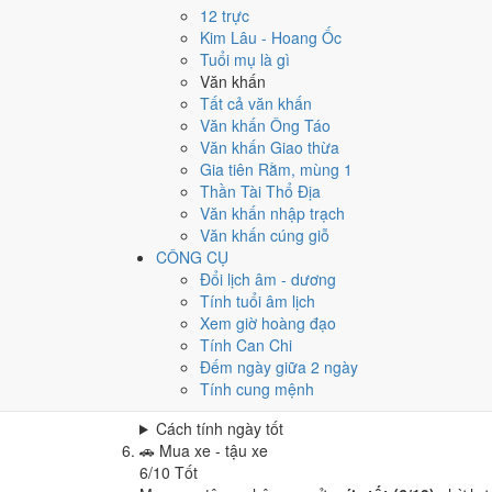
Cưới hỏi - đính hôn hôm nay ở
mức tốt (6/10)
nhờ
12 trực
Cách tính ngày tốt
Kim Lâu - Hoang Ốc
🏪
Khai trương - mở cửa hàng
Tuổi mụ là gì
6
/10
Tốt
Văn khấn
Khai trương - mở cửa hàng hôm nay ở
mức tốt (6/
Tất cả văn khấn
Văn khấn Ông Táo
Cách tính ngày tốt
Văn khấn Giao thừa
🤝
Ký hợp đồng - giao ước
Gia tiên Rằm, mùng 1
4
/10
Trung bình
Thần Tài Thổ Địa
Ký hợp đồng - giao ước hôm nay ở
mức trung bình
Văn khấn nhập trạch
Cách tính ngày tốt
Văn khấn cúng giỗ
🏗️
Động thổ - khởi công
CÔNG CỤ
8
/10
Rất tốt
Đổi lịch âm - dương
Động thổ - khởi công hôm nay ở
mức rất tốt (8/10
Tính tuổi âm lịch
Xem giờ hoàng đạo
Cách tính ngày tốt
Tính Can Chi
🏡
Nhập trạch - vào nhà mới
Đếm ngày giữa 2 ngày
6
/10
Tốt
Tính cung mệnh
Nhập trạch - vào nhà mới hôm nay ở
mức tốt (6/1
Cách tính ngày tốt
🚗
Mua xe - tậu xe
6
/10
Tốt