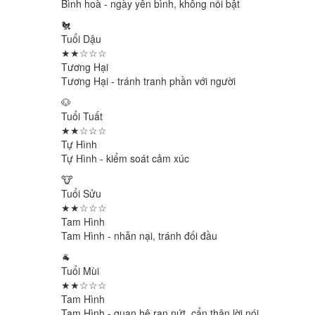
Bình hoà - ngày yên bình, không nổi bật
🐔
Tuổi Dậu
★★☆☆☆
Tương Hại
Tương Hại - tránh tranh phần với người
🐶
Tuổi Tuất
★★☆☆☆
Tự Hình
Tự Hình - kiểm soát cảm xúc
🐮
Tuổi Sửu
★★☆☆☆
Tam Hình
Tam Hình - nhẫn nại, tránh đối đầu
🐐
Tuổi Mùi
★★☆☆☆
Tam Hình
Tam Hình - quan hệ rạn nứt, cẩn thận lời nói