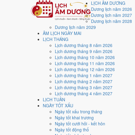
LỊCH ÂM DƯƠNG
Dương lịch năm 2026
Dương lịch năm 2027
Dương lịch năm 2028
Dương lịch năm 2029
Trang chủ
ÂM LỊCH NGÀY MAI
Lịch năm 1975
LỊCH THÁNG
Tháng 12/1975
Lịch dương tháng 8 năm 2026
Ngày 30/12/1975 (Canh Tuất)
Lịch dương tháng 9 năm 2026
Xem ngày
30/12/1975
Lịch dương tháng 10 năm 2026
Lịch dương tháng 11 năm 2026
hay xấu?
Lịch dương tháng 12 năm 2026
Lịch dương tháng 1 năm 2027
Lịch dương tháng 2 năm 2027
Ngày 30/12/1975 dương lịch (Thứ Ba) là ngày 28/11/1
Lịch dương tháng 3 năm 2027
Hòa
với điểm trung bình
6.0/10
cho các việc quan trọng.
Lịch dương tháng 4 năm 2027
LỊCH TUẦN
Ngày Dương
NGÀY TỐT XẤU
Thứ Ba
Ngày tốt xấu trong tháng
Ngày Âm
Ngày tốt khai trương
Tháng 12 năm 1975
Ngày tốt cưới hỏi - kết hôn
30
Ngày tốt động thổ
Tháng 11 âm năm 1975