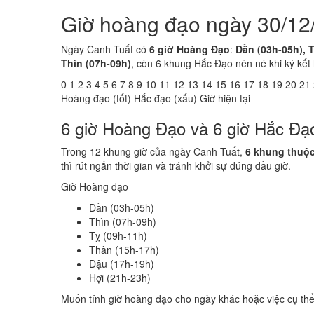
Giờ hoàng đạo ngày 30/12
Ngày Canh Tuất có
6 giờ Hoàng Đạo
:
Dần (03h-05h), T
Thìn (07h-09h)
, còn 6 khung Hắc Đạo nên né khi ký kết
0
1
2
3
4
5
6
7
8
9
10
11
12
13
14
15
16
17
18
19
20
21
Hoàng đạo (tốt)
Hắc đạo (xấu)
Giờ hiện tại
6 giờ Hoàng Đạo và 6 giờ Hắc Đạ
Trong 12 khung giờ của ngày Canh Tuất,
6 khung thuộ
thì rút ngắn thời gian và tránh khởi sự đúng đầu giờ.
Giờ Hoàng đạo
Dần (03h-05h)
Thìn (07h-09h)
Tỵ (09h-11h)
Thân (15h-17h)
Dậu (17h-19h)
Hợi (21h-23h)
Muốn tính giờ hoàng đạo cho ngày khác hoặc việc cụ th