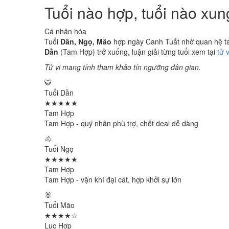
Tuổi nào hợp, tuổi nào xu
Cá nhân hóa
Tuổi
Dần, Ngọ, Mão
hợp ngày Canh Tuất nhờ quan hệ tam
Dần
(Tam Hợp) trở xuống, luận giải từng tuổi xem tại
tử 
Tử vi mang tính tham khảo tín ngưỡng dân gian.
🐯
Tuổi Dần
★★★★★
Tam Hợp
Tam Hợp - quý nhân phù trợ, chốt deal dễ dàng
🐴
Tuổi Ngọ
★★★★★
Tam Hợp
Tam Hợp - vận khí đại cát, hợp khởi sự lớn
🐰
Tuổi Mão
★★★★☆
Lục Hợp