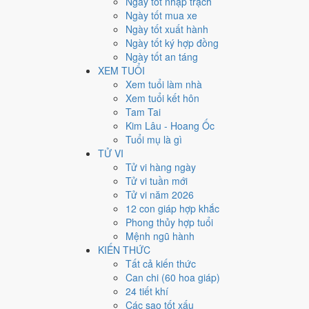
Ngày tốt nhập trạch
28
Ngày tốt mua xe
Ngày tốt xuất hành
Giờ
Ngày tốt ký hợp đồng
Bính Tý
Ngày tốt an táng
Ngày 28
XEM TUỔI
Canh Tuất
Xem tuổi làm nhà
Tháng 11
Xem tuổi kết hôn
Mậu Tý
Tam Tai
Năm 1975
Kim Lâu - Hoang Ốc
Ất Mão
Tuổi mụ là gì
TỬ VI
Ngày Canh Tuất có Trực
Khai
(ngày khai mở, bắt đầu m
Tử vi hàng ngày
thường ngày.
Tử vi tuần mới
Tuổi
Dần, Ngọ, Mão
hợp ngày; tuổi
Thìn
nên thận trọng 
Tử vi năm 2026
12 con giáp hợp khắc
Ngày 30/12/1975 tốt hay xấ
Phong thủy hợp tuổi
Mệnh ngũ hành
Ngày 30/12/1975 đạt
6.0/10
trung bình cho 7 việc chính:
KIẾN THỨC
gặp Sao Thiên Hình hắc đạo nên điểm từng việc chênh 
Tất cả kiến thức
Can chi (60 hoa giáp)
💍
Cưới hỏi - đính hôn
24 tiết khí
6
/10
Tốt
Các sao tốt xấu