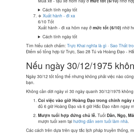
Mua xe - tậu xe hôm nay ở
mức tốt (6/10)
nhờ hợ
Cách tính ngày tốt
✈️
Xuất hành - đi xa
6
/10
Tốt
Xuất hành - đi xa hôm nay ở
mức tốt (6/10)
nhờ h
Cách tính ngày tốt
Tìm hiểu cách chấm:
Trực Khai nghĩa là gì
·
Sao Thất tr
Điểm số tổng hợp từ Trực, Sao 28 Tú và Hoàng Đạo - H
Nếu ngày 30/12/1975 không
Ngày 30/12 tốt tổng thể nhưng không phải việc nào cũng
bạn.
Không cần dời ngày vì 30 ngày quanh 30/12/1975 khôn
Coi việc vào giờ Hoàng Đạo trong chính ngày 
đủ 6 giờ Hoàng Đạo và 6 giờ Hắc Đạo nằm ngay mụ
Mượn tuổi hợp đứng chủ lễ.
Tuổi
Dần, Ngọ, M
mượn tuổi xem tại
hướng dẫn xem tuổi làm nhà
.
Các cách trên dựa trên quy tắc lịch pháp truyền thống,