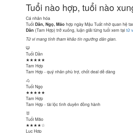
Tuổi nào hợp, tuổi nào xu
Cá nhân hóa
Tuổi
Dần, Ngọ, Mão
hợp ngày Mậu Tuất nhờ quan hệ tam 
Dần
(Tam Hợp) trở xuống, luận giải từng tuổi xem tại
tử 
Tử vi mang tính tham khảo tín ngưỡng dân gian.
🐯
Tuổi Dần
★★★★★
Tam Hợp
Tam Hợp - quý nhân phù trợ, chốt deal dễ dàng
🐴
Tuổi Ngọ
★★★★★
Tam Hợp
Tam Hợp - tài lộc tình duyên đồng hành
🐰
Tuổi Mão
★★★★☆
Lục Hợp