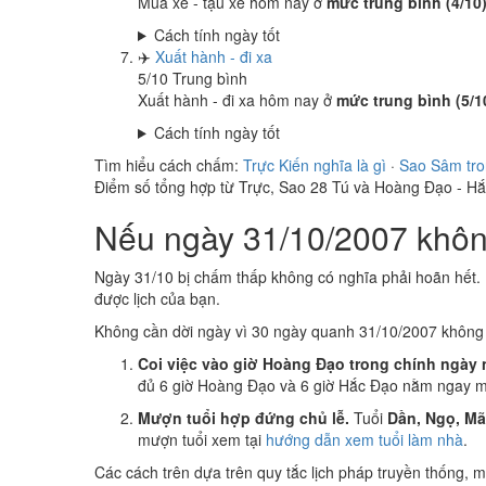
Mua xe - tậu xe hôm nay ở
mức trung bình (4/10
Cách tính ngày tốt
✈️
Xuất hành - đi xa
5
/10
Trung bình
Xuất hành - đi xa hôm nay ở
mức trung bình (5/1
Cách tính ngày tốt
Tìm hiểu cách chấm:
Trực Kiến nghĩa là gì
·
Sao Sâm tro
Điểm số tổng hợp từ Trực, Sao 28 Tú và Hoàng Đạo - H
Nếu ngày 31/10/2007 không
Ngày 31/10 bị chấm thấp không có nghĩa phải hoãn hết. 
được lịch của bạn.
Không cần dời ngày vì 30 ngày quanh 31/10/2007 khôn
Coi việc vào giờ Hoàng Đạo trong chính ngày 
đủ 6 giờ Hoàng Đạo và 6 giờ Hắc Đạo nằm ngay mụ
Mượn tuổi hợp đứng chủ lễ.
Tuổi
Dần, Ngọ, M
mượn tuổi xem tại
hướng dẫn xem tuổi làm nhà
.
Các cách trên dựa trên quy tắc lịch pháp truyền thống,