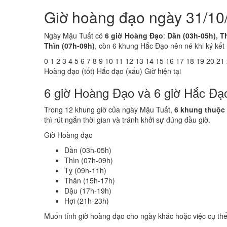
Giờ hoàng đạo ngày 31/10
Ngày Mậu Tuất có
6 giờ Hoàng Đạo
:
Dần (03h-05h), Th
Thìn (07h-09h)
, còn 6 khung Hắc Đạo nên né khi ký kết
0
1
2
3
4
5
6
7
8
9
10
11
12
13
14
15
16
17
18
19
20
21
Hoàng đạo (tốt)
Hắc đạo (xấu)
Giờ hiện tại
6 giờ Hoàng Đạo và 6 giờ Hắc Đạ
Trong 12 khung giờ của ngày Mậu Tuất,
6 khung thuộc
thì rút ngắn thời gian và tránh khởi sự đúng đầu giờ.
Giờ Hoàng đạo
Dần (03h-05h)
Thìn (07h-09h)
Tỵ (09h-11h)
Thân (15h-17h)
Dậu (17h-19h)
Hợi (21h-23h)
Muốn tính giờ hoàng đạo cho ngày khác hoặc việc cụ th