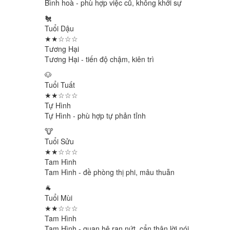
Bình hoà - phù hợp việc cũ, không khởi sự
🐔
Tuổi Dậu
★★☆☆☆
Tương Hại
Tương Hại - tiến độ chậm, kiên trì
🐶
Tuổi Tuất
★★☆☆☆
Tự Hình
Tự Hình - phù hợp tự phản tỉnh
🐮
Tuổi Sửu
★★☆☆☆
Tam Hình
Tam Hình - đề phòng thị phi, mâu thuẫn
🐐
Tuổi Mùi
★★☆☆☆
Tam Hình
Tam Hình - quan hệ rạn nứt, cẩn thận lời nói