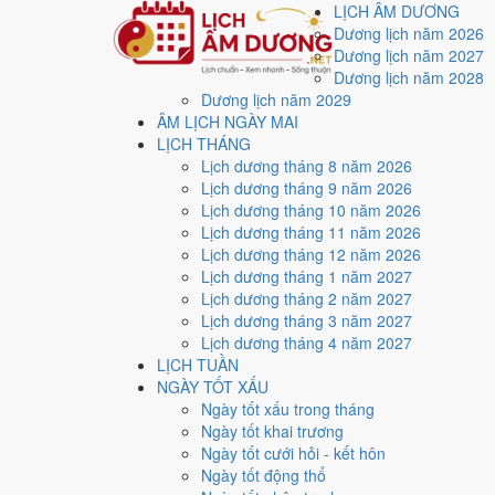
LỊCH ÂM DƯƠNG
Dương lịch năm 2026
Dương lịch năm 2027
Dương lịch năm 2028
Dương lịch năm 2029
Trang chủ
ÂM LỊCH NGÀY MAI
Lịch năm 2007
LỊCH THÁNG
Tháng 10/2007
Lịch dương tháng 8 năm 2026
Ngày 31/10/2007 (Mậu Tuất)
Lịch dương tháng 9 năm 2026
Xem ngày
31/10/2007
Lịch dương tháng 10 năm 2026
Lịch dương tháng 11 năm 2026
xấu?
Lịch dương tháng 12 năm 2026
Lịch dương tháng 1 năm 2027
Lịch dương tháng 2 năm 2027
Ngày 31/10/2007 dương lịch (Thứ Tư) là ngày 21/9/20
Lịch dương tháng 3 năm 2027
điểm trung bình
4.1/10
cho các việc quan trọng. Giờ Ho
Lịch dương tháng 4 năm 2027
LỊCH TUẦN
Ngày Dương
NGÀY TỐT XẤU
Thứ Tư
Ngày tốt xấu trong tháng
Ngày Âm
Ngày tốt khai trương
Tháng 10 năm 2007
Ngày tốt cưới hỏi - kết hôn
31
Ngày tốt động thổ
Tháng 9 âm năm 2007