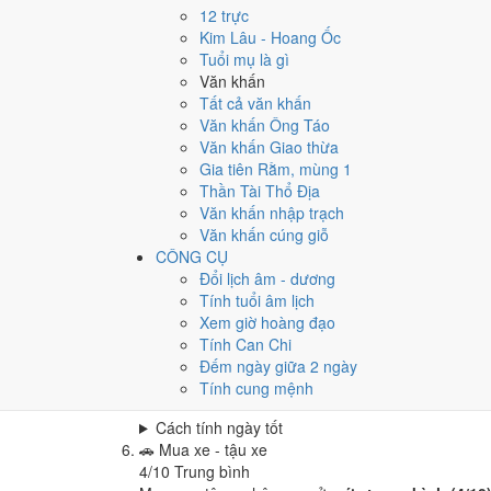
Cưới hỏi - đính hôn hôm nay ở
mức trung bình (4
12 trực
Cách tính ngày tốt
Kim Lâu - Hoang Ốc
🏪
Khai trương - mở cửa hàng
Tuổi mụ là gì
4
/10
Trung bình
Văn khấn
Khai trương - mở cửa hàng hôm nay ở
mức trung 
Tất cả văn khấn
Văn khấn Ông Táo
Cách tính ngày tốt
Văn khấn Giao thừa
🤝
Ký hợp đồng - giao ước
Gia tiên Rằm, mùng 1
4
/10
Trung bình
Thần Tài Thổ Địa
Ký hợp đồng - giao ước hôm nay ở
mức trung bình
Văn khấn nhập trạch
Cách tính ngày tốt
Văn khấn cúng giỗ
🏗️
Động thổ - khởi công
CÔNG CỤ
4
/10
Trung bình
Đổi lịch âm - dương
Động thổ - khởi công hôm nay ở
mức trung bình (
Tính tuổi âm lịch
Xem giờ hoàng đạo
Cách tính ngày tốt
Tính Can Chi
🏡
Nhập trạch - vào nhà mới
Đếm ngày giữa 2 ngày
4
/10
Trung bình
Tính cung mệnh
Nhập trạch - vào nhà mới hôm nay ở
mức trung bì
Cách tính ngày tốt
🚗
Mua xe - tậu xe
4
/10
Trung bình