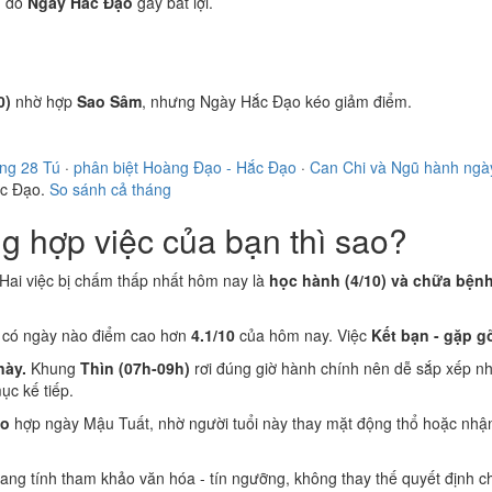
)
do
Ngày Hắc Đạo
gây bất lợi.
0)
nhờ hợp
Sao Sâm
, nhưng Ngày Hắc Đạo kéo giảm điểm.
ng 28 Tú
·
phân biệt Hoàng Đạo - Hắc Đạo
·
Can Chi và Ngũ hành ngà
ắc Đạo.
So sánh cả tháng
 hợp việc của bạn thì sao?
Hai việc bị chấm thấp nhất hôm nay là
học hành (4/10) và chữa bệnh
g có ngày nào điểm cao hơn
4.1/10
của hôm nay. Việc
Kết bạn - gặp g
này.
Khung
Thìn (07h-09h)
rơi đúng giờ hành chính nên dễ sắp xếp n
c kế tiếp.
ão
hợp ngày Mậu Tuất, nhờ người tuổi này thay mặt động thổ hoặc nhận
 mang tính tham khảo văn hóa - tín ngưỡng, không thay thế quyết định