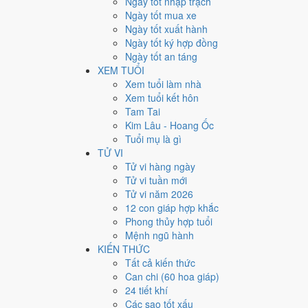
Ngày tốt nhập trạch
21
Ngày tốt mua xe
Ngày tốt xuất hành
Giờ
Ngày tốt ký hợp đồng
Nhâm Tý
Ngày tốt an táng
Ngày 21
XEM TUỔI
Mậu Tuất
Xem tuổi làm nhà
Tháng 9
Xem tuổi kết hôn
Canh Tuất
Tam Tai
Năm 2007
Kim Lâu - Hoang Ốc
Đinh Hợi
Tuổi mụ là gì
TỬ VI
Ngày Mậu Tuất có Trực
Kiến
(ngày khởi sự, mở đầu) và
Tử vi hàng ngày
lớn khó đảo ngược.
Tử vi tuần mới
Tuổi
Dần, Ngọ, Mão
hợp ngày; tuổi
Thìn
nên thận trọng 
Tử vi năm 2026
12 con giáp hợp khắc
Ngày 31/10/2007 tốt hay xấ
Phong thủy hợp tuổi
Mệnh ngũ hành
Ngày 31/10/2007 đạt
4.1/10
trung bình cho 7 việc chính:
KIẾN THỨC
Bạch Hổ hắc đạo nên điểm từng việc chênh nhau như bả
Tất cả kiến thức
Can chi (60 hoa giáp)
💍
Cưới hỏi - đính hôn
24 tiết khí
4
/10
Trung bình
Các sao tốt xấu