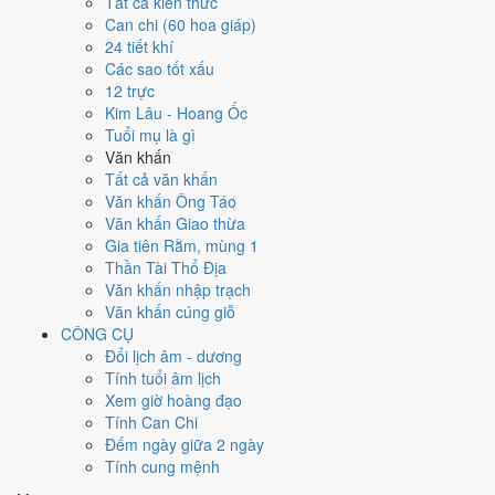
Tất cả kiến thức
việc gì?
Can chi (60 hoa giáp)
24 tiết khí
Các sao tốt xấu
Ngày 5/7/2026 đạt
5.7/10
trung bình cho 7 việc chính: cao nhất là
Mở
12 trực
kho - xuất hàng (8/10)
, thấp nhất là
Cải táng - sang cát (3/10)
. Trực
Kim Lâu - Hoang Ốc
Khai (ngày khai mở, bắt đầu mới) nhưng gặp Sao Thiên Lao hắc đạo
Tuổi mụ là gì
nên điểm từng việc chênh nhau như bảng dưới.
Văn khấn
💍
Cưới hỏi - đính hôn
Tất cả văn khấn
6
/10
Tốt
Văn khấn Ông Táo
Cưới hỏi - đính hôn hôm nay ở
mức tốt (6/10)
nhờ hợp
Trực
Văn khấn Giao thừa
Khai
, nhưng Ngày Hắc Đạo kéo giảm điểm.
Gia tiên Rằm, mùng 1
Thần Tài Thổ Địa
Cách tính ngày tốt
Văn khấn nhập trạch
🏪
Khai trương - mở cửa hàng
Văn khấn cúng giỗ
6
/10
Tốt
CÔNG CỤ
Khai trương - mở cửa hàng hôm nay ở
mức tốt (6/10)
nhờ hợp
Đổi lịch âm - dương
Trực Khai
, nhưng Ngày Hắc Đạo kéo giảm điểm.
Tính tuổi âm lịch
Cách tính ngày tốt
Xem giờ hoàng đạo
🤝
Ký hợp đồng - giao ước
Tính Can Chi
4
/10
Trung bình
Đếm ngày giữa 2 ngày
Ký hợp đồng - giao ước hôm nay ở
mức trung bình (4/10)
do
Tính cung mệnh
Ngày Hắc Đạo
gây bất lợi.