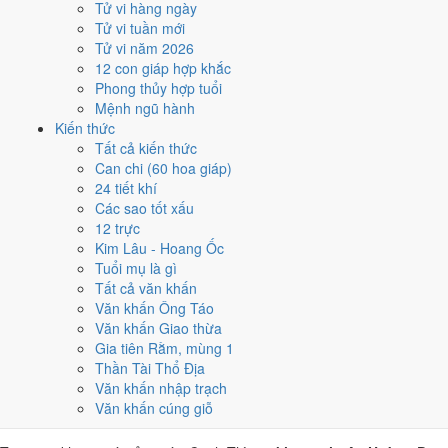
Tử vi hàng ngày
Canh Thìn, nhờ người tuổi này thay mặt động thổ hoặc nhận lễ
Tử vi tuần mới
giúp giảm phần xung của gia chủ. Cách chọn người mượn tuổi
Tử vi năm 2026
xem tại
hướng dẫn xem tuổi làm nhà
.
12 con giáp hợp khắc
Các cách trên dựa trên quy tắc lịch pháp truyền thống, mang tính
Phong thủy hợp tuổi
tham khảo văn hóa - tín ngưỡng, không thay thế quyết định chuyên
Mệnh ngũ hành
môn của bạn.
Kiến thức
Tất cả kiến thức
Giờ hoàng đạo ngày 5/7/2026 là
Can chi (60 hoa giáp)
24 tiết khí
những giờ nào?
Các sao tốt xấu
12 trực
Ngày Canh Thìn có
6 giờ Hoàng Đạo
:
Dần (03h-05h), Thìn (07h-
Kim Lâu - Hoang Ốc
09h), Tỵ (09h-11h), Thân (15h-17h), Dậu (17h-19h), Hợi (21h-23h)
.
Tuổi mụ là gì
Khung dễ sắp xếp nhất trong giờ hành chính là
Thìn (07h-09h)
, còn 6
Tất cả văn khấn
khung Hắc Đạo nên né khi ký kết hoặc xuất hành.
Văn khấn Ông Táo
Văn khấn Giao thừa
0
1
2
3
4
5
6
7
8
9
10
11
12
13
14
15
16
17
18
19
20
21
22
23
Gia tiên Rằm, mùng 1
Hoàng đạo (tốt)
Hắc đạo (xấu)
Giờ hiện tại
Thần Tài Thổ Địa
6 giờ Hoàng Đạo và 6 giờ Hắc Đạo ngày
Văn khấn nhập trạch
Văn khấn cúng giỗ
Canh Thìn