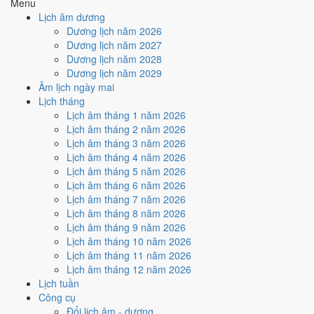
Menu
Cách tính ngày tốt
Lịch âm dương
🏗️
Động thổ - khởi công
Dương lịch năm 2026
6
/10
Tốt
Dương lịch năm 2027
Động thổ - khởi công hôm nay ở
mức tốt (6/10)
nhờ hợp
Trực
Dương lịch năm 2028
Khai
, nhưng Ngày Hắc Đạo kéo giảm điểm.
Dương lịch năm 2029
Âm lịch ngày mai
Cách tính ngày tốt
Lịch tháng
🏡
Nhập trạch - vào nhà mới
Lịch âm tháng 1 năm 2026
6
/10
Tốt
Lịch âm tháng 2 năm 2026
Nhập trạch - vào nhà mới hôm nay ở
mức tốt (6/10)
nhờ hợp
Lịch âm tháng 3 năm 2026
Trực Khai
, nhưng Ngày Hắc Đạo kéo giảm điểm.
Lịch âm tháng 4 năm 2026
Cách tính ngày tốt
Lịch âm tháng 5 năm 2026
🚗
Mua xe - tậu xe
Lịch âm tháng 6 năm 2026
6
/10
Tốt
Lịch âm tháng 7 năm 2026
Mua xe - tậu xe hôm nay ở
mức tốt (6/10)
nhờ hợp
Trực Khai
,
Lịch âm tháng 8 năm 2026
nhưng Ngày Hắc Đạo kéo giảm điểm.
Lịch âm tháng 9 năm 2026
Lịch âm tháng 10 năm 2026
Cách tính ngày tốt
Lịch âm tháng 11 năm 2026
✈️
Xuất hành - đi xa
Lịch âm tháng 12 năm 2026
6
/10
Tốt
Lịch tuần
Xuất hành - đi xa hôm nay ở
mức tốt (6/10)
nhờ hợp
Trực Khai
,
Công cụ
nhưng Ngày Hắc Đạo kéo giảm điểm.
Đổi lịch âm - dương