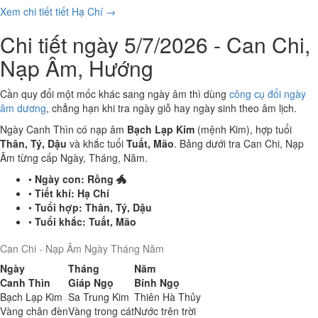
Xem chi tiết tiết Hạ Chí →
Chi tiết ngày 5/7/2026 - Can Chi,
Nạp Âm, Hướng
Cần quy đổi một mốc khác sang ngày âm thì dùng
công cụ đổi ngày
âm dương
, chẳng hạn khi tra ngày giỗ hay ngày sinh theo âm lịch.
Ngày Canh Thìn có nạp âm
Bạch Lạp Kim
(mệnh Kim), hợp tuổi
Thân, Tý, Dậu
và khắc tuổi
Tuất, Mão
. Bảng dưới tra Can Chi, Nạp
Âm từng cấp Ngày, Tháng, Năm.
•
Ngày con:
Rồng 🐲
•
Tiết khí:
Hạ Chí
•
Tuổi hợp:
Thân, Tý, Dậu
•
Tuổi khắc:
Tuất, Mão
Can Chi - Nạp Âm Ngày Tháng Năm
Ngày
Tháng
Năm
Canh Thìn
Giáp Ngọ
Bính Ngọ
Bạch Lạp Kim
Sa Trung Kim
Thiên Hà Thủy
Vàng chân đèn
Vàng trong cát
Nước trên trời