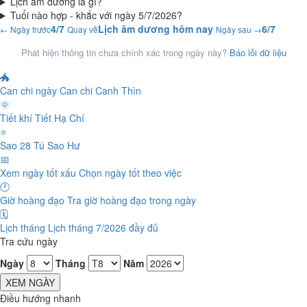
Lịch âm dương là gì?
Tuổi nào hợp - khắc với ngày 5/7/2026?
4/7
Lịch âm dương hôm nay
6/7
← Ngày trước
Quay về
Ngày sau →
Phát hiện thông tin chưa chính xác trong ngày này?
Báo lỗi dữ liệu
🐲
Can chi ngày
Can chi Canh Thìn
🌞
Tiết khí
Tiết Hạ Chí
⭐
Sao 28 Tú
Sao Hư
📅
Xem ngày tốt xấu
Chọn ngày tốt theo việc
🕐
Giờ hoàng đạo
Tra giờ hoàng đạo trong ngày
🗓️
Lịch tháng
Lịch tháng 7/2026 đầy đủ
Tra cứu ngày
Ngày
Tháng
Năm
XEM NGÀY
Điều hướng nhanh