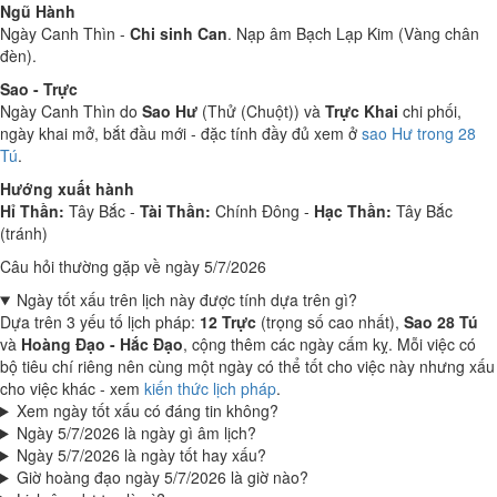
Ngũ Hành
Ngày Canh Thìn -
Chi sinh Can
. Nạp âm Bạch Lạp Kim (Vàng chân
đèn).
Sao - Trực
Ngày Canh Thìn do
Sao Hư
(Thử (Chuột)) và
Trực Khai
chi phối,
ngày khai mở, bắt đầu mới - đặc tính đầy đủ xem ở
sao Hư trong 28
Tú
.
Hướng xuất hành
Hỉ Thần:
Tây Bắc -
Tài Thần:
Chính Đông -
Hạc Thần:
Tây Bắc
(tránh)
Câu hỏi thường gặp về ngày 5/7/2026
Ngày tốt xấu trên lịch này được tính dựa trên gì?
Dựa trên 3 yếu tố lịch pháp:
12 Trực
(trọng số cao nhất),
Sao 28 Tú
và
Hoàng Đạo - Hắc Đạo
, cộng thêm các ngày cấm kỵ. Mỗi việc có
bộ tiêu chí riêng nên cùng một ngày có thể tốt cho việc này nhưng xấu
cho việc khác - xem
kiến thức lịch pháp
.
Xem ngày tốt xấu có đáng tin không?
Ngày 5/7/2026 là ngày gì âm lịch?
Ngày 5/7/2026 là ngày tốt hay xấu?
Giờ hoàng đạo ngày 5/7/2026 là giờ nào?