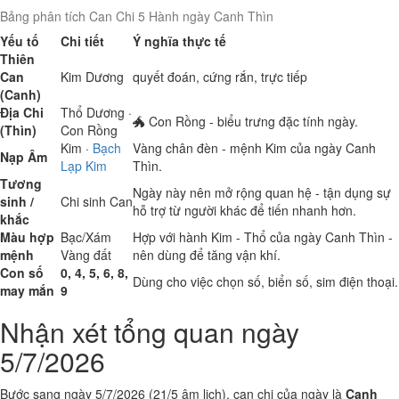
Bảng phân tích Can Chi 5 Hành ngày Canh Thìn
Yếu tố
Chi tiết
Ý nghĩa thực tế
Thiên
Can
Kim
Dương
quyết đoán, cứng rắn, trực tiếp
(Canh)
Địa Chi
Thổ
Dương ·
🐲 Con Rồng - biểu trưng đặc tính ngày.
(Thìn)
Con Rồng
Kim
·
Bạch
Vàng chân đèn - mệnh Kim của ngày Canh
Nạp Âm
Lạp Kim
Thìn.
Tương
Ngày này nên mở rộng quan hệ - tận dụng sự
sinh /
Chi sinh Can
hỗ trợ từ người khác để tiến nhanh hơn.
khắc
Màu hợp
Bạc/Xám
Hợp với hành Kim - Thổ của ngày Canh Thìn -
mệnh
Vàng đất
nên dùng để tăng vận khí.
Con số
0, 4, 5, 6, 8,
Dùng cho việc chọn số, biển số, sim điện thoại.
may mắn
9
Nhận xét tổng quan ngày
5/7/2026
Bước sang ngày 5/7/2026 (21/5 âm lịch), can chi của ngày là
Canh