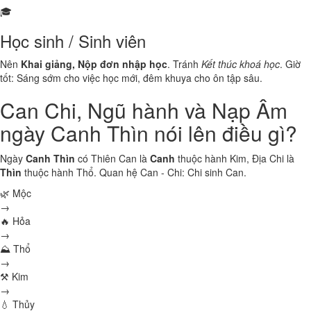
🎓
Học sinh / Sinh viên
Nên
Khai giảng, Nộp đơn nhập học
. Tránh
Kết thúc khoá học
. Giờ
tốt: Sáng sớm cho việc học mới, đêm khuya cho ôn tập sâu.
Can Chi, Ngũ hành và Nạp Âm
ngày Canh Thìn nói lên điều gì?
Ngày
Canh Thìn
có Thiên Can là
Canh
thuộc hành
Kim
, Địa Chi là
Thìn
thuộc hành
Thổ
. Quan hệ Can - Chi:
Chi sinh Can
.
🌿 Mộc
→
🔥 Hỏa
→
⛰ Thổ
→
⚒ Kim
→
💧 Thủy