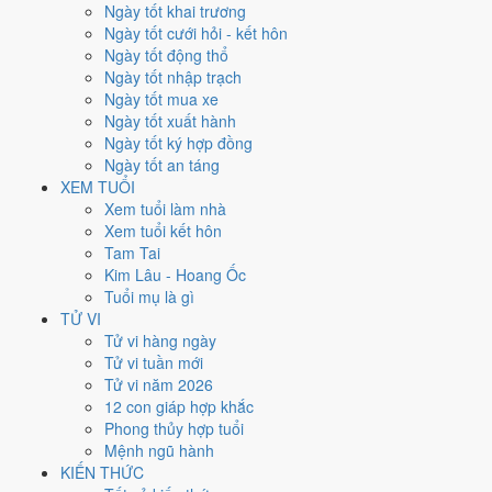
Chủ Nhật
Ngày tốt khai trương
Ngày Âm
Ngày tốt cưới hỏi - kết hôn
Tháng 7 năm 2026
Ngày tốt động thổ
5
Ngày tốt nhập trạch
Tháng 5 âm năm 2026
Ngày tốt mua xe
21
Ngày tốt xuất hành
Tiết Hạ Chí
Ngày tốt ký hợp đồng
Giờ
Ngày tốt an táng
Bính Tý
XEM TUỔI
Ngày 21
Xem tuổi làm nhà
Canh Thìn
Xem tuổi kết hôn
Tháng 5
Tam Tai
Giáp Ngọ
Kim Lâu - Hoang Ốc
Năm 2026
Tuổi mụ là gì
Bính Ngọ
TỬ VI
Tử vi hàng ngày
Ngày Canh Thìn có Trực
Khai
(ngày khai mở, bắt đầu mới) nhưng gặp
Tử vi tuần mới
Sao
Thiên Lao hắc đạo
. Điểm trung bình 7 việc chính
5.7/10
nên đây
Tử vi năm 2026
là
Ngày Bình Hòa
, phù hợp với công việc thường ngày.
12 con giáp hợp khắc
Phong thủy hợp tuổi
Tuổi
Thân, Tý, Dậu
hợp ngày; tuổi
Tuất
nên thận trọng (Lục Xung).
Mệnh ngũ hành
Ngày 5/7/2026 tốt hay xấu cho
KIẾN THỨC