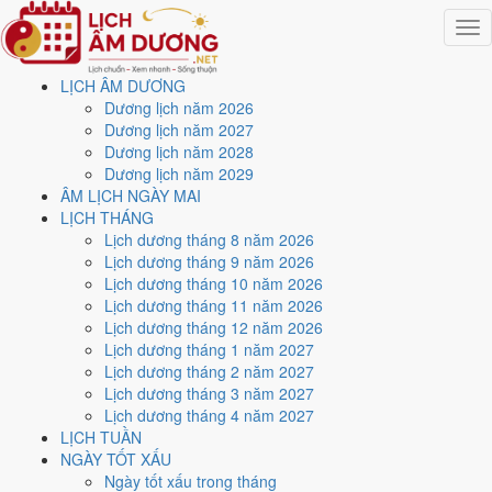
Togg
navig
LỊCH ÂM DƯƠNG
Trang chủ
Dương lịch năm 2026
Lịch năm 2026
Dương lịch năm 2027
Tháng 7/2026
Dương lịch năm 2028
Ngày 5/7/2026 (Canh Thìn)
Dương lịch năm 2029
ÂM LỊCH NGÀY MAI
Xem ngày
5/7/2026
dương
LỊCH THÁNG
Lịch dương tháng 8 năm 2026
lịch - Ngày 21/5 âm lịch
Lịch dương tháng 9 năm 2026
Lịch dương tháng 10 năm 2026
(Canh Thìn) tốt hay xấu?
Lịch dương tháng 11 năm 2026
Lịch dương tháng 12 năm 2026
Lịch dương tháng 1 năm 2027
Ngày 5/7/2026 dương lịch (Chủ Nhật) là ngày 21/5/2026 âm lịch
,
Lịch dương tháng 2 năm 2027
tức ngày
Canh Thìn
- Chi sinh Can, Trực Khai, Sao Hư, nạp âm Bạch
Lịch dương tháng 3 năm 2027
Lạp Kim. Tổng hòa, đây là
Ngày Bình Hòa
với điểm trung bình
5.7/10
Lịch dương tháng 4 năm 2027
cho các việc quan trọng. Giờ Hoàng Đạo trong ngày:
Dần, Thìn, Tỵ,
LỊCH TUẦN
Thân, Dậu, Hợi
.
NGÀY TỐT XẤU
Ngày Dương
Ngày tốt xấu trong tháng