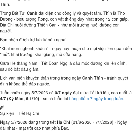
Thìn
.
Trong Bát Tự,
Canh
đại diện cho công lý và quyết tâm. Thìn là Thổ
Dương - biểu tượng Rồng, con vật thiêng duy nhất trong 12 con giáp.
Địa Chi nuôi dưỡng Thiên Can - như môi trường nuôi dưỡng con
người.
Bạn nhận được trợ lực từ bên ngoài.
"Khai môn nghênh khách" - ngày này thuận cho mọi việc liên quan đến
"mở": khai trương, khai giảng, mở cửa hàng.
Giữa Hè tháng Năm - Tết Đoan Ngọ là dấu mốc dương khí lên đỉnh,
sau đó bắt đầu giảm.
Lịch vạn niên khuyên thận trọng trong ngày
Canh Thìn
- tránh quyết
định không thể đảo ngược.
Tuần chứa ngày 5/7/2026 có
0/7 ngày
đạt mức Tốt trở lên, cao nhất là
4/7 (Kỷ Mão, 6.1/10)
- so cả tuần tại
bảng điểm 7 ngày trong tuần
.
🌾
Sự kiện - Tiết Hạ Chí
Ngày 5/7/2026 đang trong tiết
Hạ Chí
(21/6/2026 - 7/7/2026) - Ngày
dài nhất - mặt trời cao nhất phía Bắc.