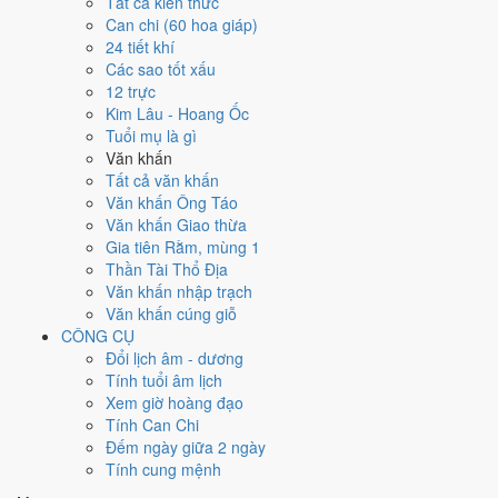
Tất cả kiến thức
việc gì?
Can chi (60 hoa giáp)
24 tiết khí
Các sao tốt xấu
Ngày 7/3/1975 đạt
7.6/10
trung bình cho 7 việc chính: cao nhất là
12 trực
Nhậm chức - bổ nhiệm (9/10)
, thấp nhất là
Cải táng - sang cát
Kim Lâu - Hoang Ốc
(4/10)
. Trực Khai (ngày khai mở, bắt đầu mới) và gặp Sao Thanh Long
Tuổi mụ là gì
hoàng đạo nên điểm từng việc chênh nhau như bảng dưới.
Văn khấn
💍
Cưới hỏi - đính hôn
Tất cả văn khấn
8
/10
Rất tốt
Văn khấn Ông Táo
Cưới hỏi - đính hôn hôm nay ở
mức rất tốt (8/10)
nhờ hợp
Trực
Văn khấn Giao thừa
Khai và Ngày Hoàng Đạo
, nhưng Sao Quỷ kéo giảm điểm.
Gia tiên Rằm, mùng 1
Thần Tài Thổ Địa
Cách tính ngày tốt
Văn khấn nhập trạch
🏪
Khai trương - mở cửa hàng
Văn khấn cúng giỗ
8
/10
Rất tốt
CÔNG CỤ
Khai trương - mở cửa hàng hôm nay ở
mức rất tốt (8/10)
nhờ
Đổi lịch âm - dương
hợp
Trực Khai và Ngày Hoàng Đạo
, nhưng Sao Quỷ kéo giảm
Tính tuổi âm lịch
điểm.
Xem giờ hoàng đạo
Cách tính ngày tốt
Tính Can Chi
🤝
Ký hợp đồng - giao ước
Đếm ngày giữa 2 ngày
5
/10
Trung bình
Tính cung mệnh
Ký hợp đồng - giao ước hôm nay ở
mức trung bình (5/10)
nhờ