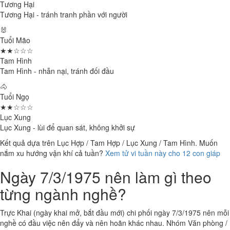
Tương Hại
Tương Hại - tránh tranh phần với người
🐰
Tuổi Mão
★★☆☆☆
Tam Hình
Tam Hình - nhẫn nại, tránh đối đầu
🐴
Tuổi Ngọ
★★☆☆☆
Lục Xung
Lục Xung - lùi để quan sát, không khởi sự
Kết quả dựa trên Lục Hợp / Tam Hợp / Lục Xung / Tam Hình. Muốn
nắm xu hướng vận khí cả tuần?
Xem tử vi tuần này cho 12 con giáp
Ngày 7/3/1975 nên làm gì theo
từng ngành nghề?
Trực Khai (ngày khai mở, bắt đầu mới) chi phối ngày 7/3/1975 nên mỗi
nghề có đầu việc nên đẩy và nên hoãn khác nhau. Nhóm Văn phòng /