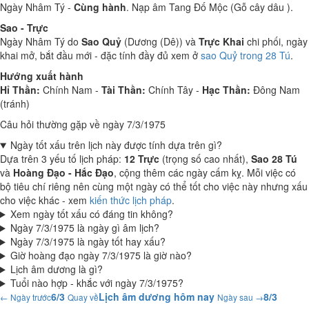
Ngày Nhâm Tý -
Cùng hành
. Nạp âm Tang Đố Mộc (Gỗ cây dâu ).
Sao - Trực
Ngày Nhâm Tý do
Sao Quỷ
(Dương (Dê)) và
Trực Khai
chi phối, ngày
khai mở, bắt đầu mới - đặc tính đầy đủ xem ở
sao Quỷ trong 28 Tú
.
Hướng xuất hành
Hỉ Thần:
Chính Nam -
Tài Thần:
Chính Tây -
Hạc Thần:
Đông Nam
(tránh)
Câu hỏi thường gặp về ngày 7/3/1975
Ngày tốt xấu trên lịch này được tính dựa trên gì?
Dựa trên 3 yếu tố lịch pháp:
12 Trực
(trọng số cao nhất),
Sao 28 Tú
và
Hoàng Đạo - Hắc Đạo
, cộng thêm các ngày cấm kỵ. Mỗi việc có
bộ tiêu chí riêng nên cùng một ngày có thể tốt cho việc này nhưng xấu
cho việc khác - xem
kiến thức lịch pháp
.
Xem ngày tốt xấu có đáng tin không?
Ngày 7/3/1975 là ngày gì âm lịch?
Ngày 7/3/1975 là ngày tốt hay xấu?
Giờ hoàng đạo ngày 7/3/1975 là giờ nào?
Lịch âm dương là gì?
Tuổi nào hợp - khắc với ngày 7/3/1975?
6/3
Lịch âm dương hôm nay
8/3
← Ngày trước
Quay về
Ngày sau →