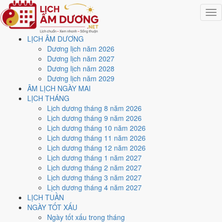
Togg
navig
LỊCH ÂM DƯƠNG
Trang chủ
Dương lịch năm 2026
Lịch năm 1975
Dương lịch năm 2027
Tháng 3/1975
Dương lịch năm 2028
Ngày 7/3/1975 (Nhâm Tý)
Dương lịch năm 2029
ÂM LỊCH NGÀY MAI
Xem ngày
7/3/1975
dương
LỊCH THÁNG
Lịch dương tháng 8 năm 2026
lịch - Ngày 25/1 âm lịch
Lịch dương tháng 9 năm 2026
Lịch dương tháng 10 năm 2026
(Nhâm Tý) tốt hay xấu?
Lịch dương tháng 11 năm 2026
Lịch dương tháng 12 năm 2026
Lịch dương tháng 1 năm 2027
Ngày 7/3/1975 dương lịch (Thứ Sáu) là ngày 25/1/1975 âm lịch
,
Lịch dương tháng 2 năm 2027
tức ngày
Nhâm Tý
- Cùng hành, Trực Khai, Sao Quỷ, nạp âm Tang Đố
Lịch dương tháng 3 năm 2027
Mộc. Tổng hòa, đây là
Ngày Cát
với điểm trung bình
7.6/10
cho các
Lịch dương tháng 4 năm 2027
việc quan trọng. Giờ Hoàng Đạo trong ngày:
Tý, Sửu, Mão, Ngọ,
LỊCH TUẦN
Thân, Dậu
.
NGÀY TỐT XẤU
Ngày Dương
Ngày tốt xấu trong tháng