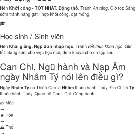
Nên
Khởi công - TỐT NHẤT, Động thổ
. Tránh
An táng
. Giờ tốt: Sáng
sớm tránh nắng gắt - hợp khởi công, đặt móng.
🎓
Học sinh / Sinh viên
Nên
Khai giảng, Nộp đơn nhập học
. Tránh
Kết thúc khoá học
. Giờ
tốt: Sáng sớm cho việc học mới, đêm khuya cho ôn tập sâu.
Can Chi, Ngũ hành và Nạp Âm
ngày Nhâm Tý nói lên điều gì?
Ngày
Nhâm Tý
có Thiên Can là
Nhâm
thuộc hành
Thủy
, Địa Chi là
Tý
thuộc hành
Thủy
. Quan hệ Can - Chi:
Cùng hành
.
🌿 Mộc
→
🔥 Hỏa
→
⛰ Thổ
→