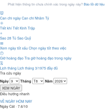
Phát hiện thông tin chưa chính xác trong ngày này?
Báo lỗi dữ liệu
🐭
Can chi ngày
Can chi Nhâm Tý
🌞
Tiết khí
Tiết Kinh Trập
⭐
Sao 28 Tú
Sao Quỷ
📅
Xem ngày tốt xấu
Chọn ngày tốt theo việc
🕐
Giờ hoàng đạo
Tra giờ hoàng đạo trong ngày
🗓️
Lịch tháng
Lịch tháng 3/1975 đầy đủ
Tra cứu ngày
Ngày
Tháng
Năm
XEM NGÀY
Điều hướng nhanh
VỀ NGÀY HÔM NAY
Ngày Cát · 7.6/10