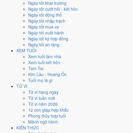
Thứ Sáu
Ngày tốt khai trương
Ngày Âm
Ngày tốt cưới hỏi - kết hôn
Tháng 3 năm 1975
Ngày tốt động thổ
7
Ngày tốt nhập trạch
Tháng 1 âm năm 1975
Ngày tốt mua xe
25
Ngày tốt xuất hành
Tiết Kinh Trập
Ngày tốt ký hợp đồng
Giờ
Ngày tốt an táng
Canh Tý
XEM TUỔI
Ngày 25
Xem tuổi làm nhà
Nhâm Tý
Xem tuổi kết hôn
Tháng 1
Tam Tai
Mậu Dần
Kim Lâu - Hoang Ốc
Năm 1975
Tuổi mụ là gì
Ất Mão
TỬ VI
Tử vi hàng ngày
Ngày Nhâm Tý có Trực
Khai
(ngày khai mở, bắt đầu mới) và gặp Sao
Tử vi tuần mới
Thanh Long hoàng đạo
. Điểm trung bình 7 việc chính
7.6/10
nên
Tử vi năm 2026
đây là
Ngày Cát
, thuận lợi cho các việc quan trọng.
12 con giáp hợp khắc
Phong thủy hợp tuổi
Tuổi
Thân, Thìn, Sửu
hợp ngày; tuổi
Ngọ
nên thận trọng (Lục Xung).
Mệnh ngũ hành
Ngày 7/3/1975 tốt hay xấu cho
KIẾN THỨC