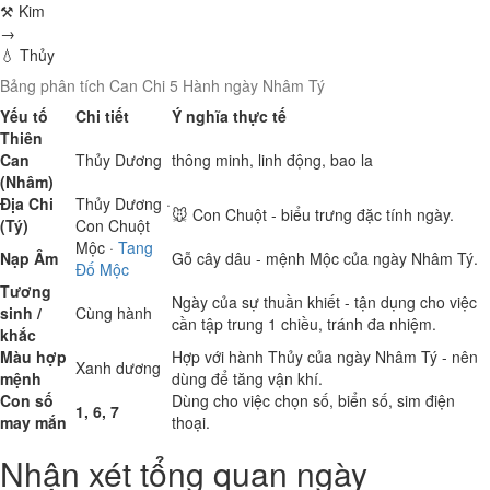
⚒ Kim
→
💧 Thủy
Bảng phân tích Can Chi 5 Hành ngày Nhâm Tý
Yếu tố
Chi tiết
Ý nghĩa thực tế
Thiên
Can
Thủy
Dương
thông minh, linh động, bao la
(Nhâm)
Địa Chi
Thủy
Dương ·
🐭 Con Chuột - biểu trưng đặc tính ngày.
(Tý)
Con Chuột
Mộc
·
Tang
Nạp Âm
Gỗ cây dâu - mệnh Mộc của ngày Nhâm Tý.
Đố Mộc
Tương
Ngày của sự thuần khiết - tận dụng cho việc
sinh /
Cùng hành
cần tập trung 1 chiều, tránh đa nhiệm.
khắc
Màu hợp
Hợp với hành Thủy của ngày Nhâm Tý - nên
Xanh dương
mệnh
dùng để tăng vận khí.
Con số
Dùng cho việc chọn số, biển số, sim điện
1, 6, 7
may mắn
thoại.
Nhận xét tổng quan ngày