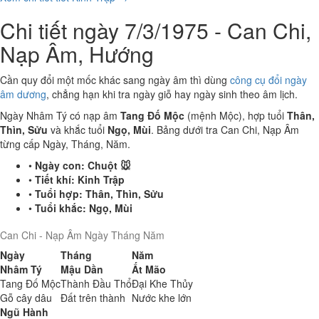
Chi tiết ngày 7/3/1975 - Can Chi,
Nạp Âm, Hướng
Cần quy đổi một mốc khác sang ngày âm thì dùng
công cụ đổi ngày
âm dương
, chẳng hạn khi tra ngày giỗ hay ngày sinh theo âm lịch.
Ngày Nhâm Tý có nạp âm
Tang Đố Mộc
(mệnh Mộc), hợp tuổi
Thân,
Thìn, Sửu
và khắc tuổi
Ngọ, Mùi
. Bảng dưới tra Can Chi, Nạp Âm
từng cấp Ngày, Tháng, Năm.
•
Ngày con:
Chuột 🐭
•
Tiết khí:
Kinh Trập
•
Tuổi hợp:
Thân, Thìn, Sửu
•
Tuổi khắc:
Ngọ, Mùi
Can Chi - Nạp Âm Ngày Tháng Năm
Ngày
Tháng
Năm
Nhâm Tý
Mậu Dần
Ất Mão
Tang Đố Mộc
Thành Đầu Thổ
Đại Khe Thủy
Gỗ cây dâu
Đất trên thành
Nước khe lớn
Ngũ Hành