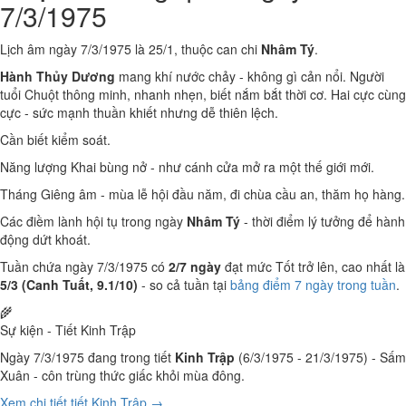
7/3/1975
Lịch âm ngày 7/3/1975 là 25/1, thuộc can chi
Nhâm Tý
.
Hành Thủy Dương
mang khí nước chảy - không gì cản nổi. Người
tuổi Chuột thông minh, nhanh nhẹn, biết nắm bắt thời cơ. Hai cực cùng
cực - sức mạnh thuần khiết nhưng dễ thiên lệch.
Cần biết kiểm soát.
Năng lượng Khai bùng nở - như cánh cửa mở ra một thế giới mới.
Tháng Giêng âm - mùa lễ hội đầu năm, đi chùa cầu an, thăm họ hàng.
Các điềm lành hội tụ trong ngày
Nhâm Tý
- thời điểm lý tưởng để hành
động dứt khoát.
Tuần chứa ngày 7/3/1975 có
2/7 ngày
đạt mức Tốt trở lên, cao nhất là
5/3 (Canh Tuất, 9.1/10)
- so cả tuần tại
bảng điểm 7 ngày trong tuần
.
🌾
Sự kiện - Tiết Kinh Trập
Ngày 7/3/1975 đang trong tiết
Kinh Trập
(6/3/1975 - 21/3/1975) - Sấm
Xuân - côn trùng thức giấc khỏi mùa đông.
Xem chi tiết tiết Kinh Trập →