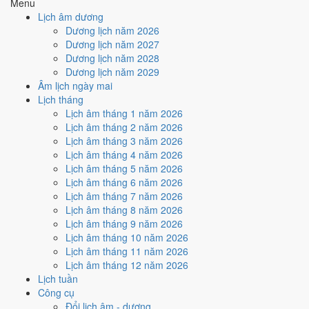
Menu
hợp
Ngày Hoàng Đạo
, nhưng Sao Quỷ kéo giảm điểm.
Lịch âm dương
Cách tính ngày tốt
Dương lịch năm 2026
🏗️
Động thổ - khởi công
Dương lịch năm 2027
8
/10
Rất tốt
Dương lịch năm 2028
Động thổ - khởi công hôm nay ở
mức rất tốt (8/10)
nhờ hợp
Dương lịch năm 2029
Trực Khai và Ngày Hoàng Đạo
, nhưng Sao Quỷ kéo giảm
Âm lịch ngày mai
điểm.
Lịch tháng
Lịch âm tháng 1 năm 2026
Cách tính ngày tốt
Lịch âm tháng 2 năm 2026
🏡
Nhập trạch - vào nhà mới
Lịch âm tháng 3 năm 2026
8
/10
Rất tốt
Lịch âm tháng 4 năm 2026
Nhập trạch - vào nhà mới hôm nay ở
mức rất tốt (8/10)
nhờ
Lịch âm tháng 5 năm 2026
hợp
Trực Khai và Ngày Hoàng Đạo
, nhưng Sao Quỷ kéo giảm
Lịch âm tháng 6 năm 2026
điểm.
Lịch âm tháng 7 năm 2026
Cách tính ngày tốt
Lịch âm tháng 8 năm 2026
🚗
Mua xe - tậu xe
Lịch âm tháng 9 năm 2026
8
/10
Rất tốt
Lịch âm tháng 10 năm 2026
Mua xe - tậu xe hôm nay ở
mức rất tốt (8/10)
nhờ hợp
Trực
Lịch âm tháng 11 năm 2026
Khai và Ngày Hoàng Đạo
, nhưng Sao Quỷ kéo giảm điểm.
Lịch âm tháng 12 năm 2026
Lịch tuần
Cách tính ngày tốt
Công cụ
✈️
Xuất hành - đi xa
Đổi lịch âm - dương
8
/10
Rất tốt