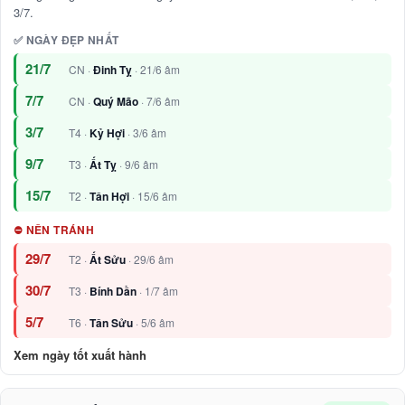
3/7.
✅ NGÀY ĐẸP NHẤT
21/7
CN ·
Đinh Tỵ
· 21/6 âm
7/7
CN ·
Quý Mão
· 7/6 âm
3/7
T4 ·
Kỷ Hợi
· 3/6 âm
9/7
T3 ·
Ất Tỵ
· 9/6 âm
15/7
T2 ·
Tân Hợi
· 15/6 âm
⛔ NÊN TRÁNH
29/7
T2 ·
Ất Sửu
· 29/6 âm
30/7
T3 ·
Bính Dần
· 1/7 âm
5/7
T6 ·
Tân Sửu
· 5/6 âm
Xem ngày tốt xuất hành