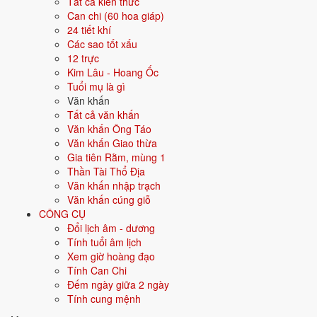
Ngày tốt tháng 7/2030 theo từng
Tất cả kiến thức
Can chi (60 hoa giáp)
việc
24 tiết khí
Các sao tốt xấu
8 việc
12 trực
Mỗi việc dưới đây được xếp hạng ngày đẹp riêng theo tiêu chí phù
Kim Lâu - Hoang Ốc
hợp; bấm vào thẻ để xem ngày tốt nhất và ngày nên tránh cho từng
Tuổi mụ là gì
việc.
Văn khấn
Tất cả văn khấn
💍
Cưới hỏi
12 ngày tốt
Văn khấn Ông Táo
Văn khấn Giao thừa
Gia tiên Rằm, mùng 1
Trong tháng 7/2030 có 12 ngày tốt cho cưới hỏi. Tốt nhất: 3/7, 7/7, 15/7.
Thần Tài Thổ Địa
✅ NGÀY ĐẸP NHẤT
Văn khấn nhập trạch
Văn khấn cúng giỗ
3/7
T4 ·
Kỷ Hợi
· 3/6 âm
CÔNG CỤ
Đổi lịch âm - dương
7/7
CN ·
Quý Mão
· 7/6 âm
Tính tuổi âm lịch
15/7
T2 ·
Tân Hợi
· 15/6 âm
Xem giờ hoàng đạo
Tính Can Chi
21/7
CN ·
Đinh Tỵ
· 21/6 âm
Đếm ngày giữa 2 ngày
Tính cung mệnh
27/7
T7 ·
Quý Hợi
· 27/6 âm