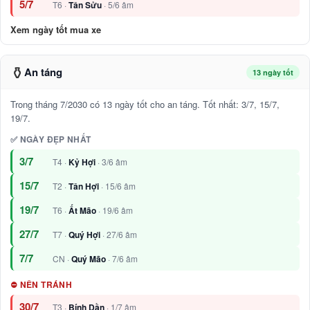
5/7
T6 ·
Tân Sửu
· 5/6 âm
Xem ngày tốt mua xe
⚱️
An táng
13 ngày tốt
Trong tháng 7/2030 có 13 ngày tốt cho an táng. Tốt nhất: 3/7, 15/7,
19/7.
✅ NGÀY ĐẸP NHẤT
3/7
T4 ·
Kỷ Hợi
· 3/6 âm
15/7
T2 ·
Tân Hợi
· 15/6 âm
19/7
T6 ·
Ất Mão
· 19/6 âm
27/7
T7 ·
Quý Hợi
· 27/6 âm
7/7
CN ·
Quý Mão
· 7/6 âm
⛔ NÊN TRÁNH
30/7
T3 ·
Bính Dần
· 1/7 âm