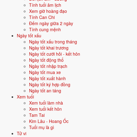
3/7
T4 ·
Kỷ Hợi
· 3/6 âm
Tính tuổi âm lịch
Xem giờ hoàng đạo
15/7
T2 ·
Tân Hợi
· 15/6 âm
Tính Can Chi
Đếm ngày giữa 2 ngày
⛔ NÊN TRÁNH
Tính cung mệnh
29/7
T2 ·
Ất Sửu
· 29/6 âm
Ngày tốt xấu
Ngày tốt xấu trong tháng
30/7
T3 ·
Bính Dần
· 1/7 âm
Ngày tốt khai trương
Ngày tốt cưới hỏi - kết hôn
17/7
T4 ·
Quý Sửu
· 17/6 âm
Ngày tốt động thổ
Ngày tốt nhập trạch
Xem ngày tốt khai trương
Ngày tốt mua xe
Ngày tốt xuất hành
🏗️
Ngày tốt ký hợp đồng
Động thổ
14 ngày tốt
Ngày tốt an táng
Xem tuổi
Trong tháng 7/2030 có 14 ngày tốt cho động thổ. Tốt nhất: 7/7, 9/7,
Xem tuổi làm nhà
21/7.
Xem tuổi kết hôn
✅ NGÀY ĐẸP NHẤT
Tam Tai
Kim Lâu - Hoang Ốc
7/7
CN ·
Quý Mão
· 7/6 âm
Tuổi mụ là gì
Tử vi
9/7
T3 ·
Ất Tỵ
· 9/6 âm