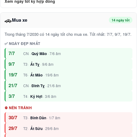
Xem ngày tốt ký hợp đồng
🚗
Mua xe
14 ngày tốt
Trong tháng 7/2030 có 14 ngày tốt cho mua xe. Tốt nhất: 7/7, 9/7, 19/7.
✅ NGÀY ĐẸP NHẤT
7/7
CN ·
Quý Mão
· 7/6 âm
9/7
T3 ·
Ất Tỵ
· 9/6 âm
19/7
T6 ·
Ất Mão
· 19/6 âm
21/7
CN ·
Đinh Tỵ
· 21/6 âm
3/7
T4 ·
Kỷ Hợi
· 3/6 âm
⛔ NÊN TRÁNH
30/7
T3 ·
Bính Dần
· 1/7 âm
29/7
T2 ·
Ất Sửu
· 29/6 âm