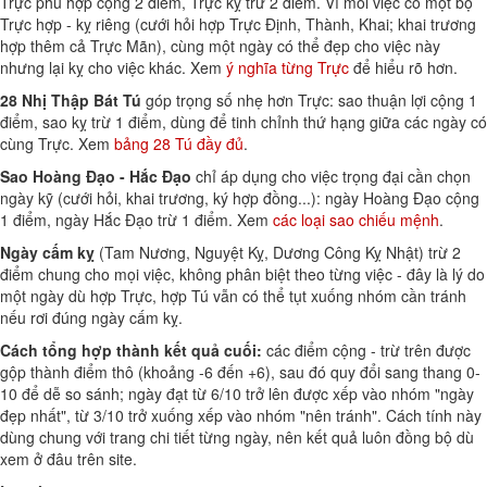
Trực phù hợp cộng 2 điểm, Trực kỵ trừ 2 điểm. Vì mỗi việc có một bộ
Trực hợp - kỵ riêng (cưới hỏi hợp Trực Định, Thành, Khai; khai trương
hợp thêm cả Trực Mãn), cùng một ngày có thể đẹp cho việc này
nhưng lại kỵ cho việc khác. Xem
ý nghĩa từng Trực
để hiểu rõ hơn.
28 Nhị Thập Bát Tú
góp trọng số nhẹ hơn Trực: sao thuận lợi cộng 1
điểm, sao kỵ trừ 1 điểm, dùng để tinh chỉnh thứ hạng giữa các ngày có
cùng Trực. Xem
bảng 28 Tú đầy đủ
.
Sao Hoàng Đạo - Hắc Đạo
chỉ áp dụng cho việc trọng đại cần chọn
ngày kỹ (cưới hỏi, khai trương, ký hợp đồng...): ngày Hoàng Đạo cộng
1 điểm, ngày Hắc Đạo trừ 1 điểm. Xem
các loại sao chiếu mệnh
.
Ngày cấm kỵ
(Tam Nương, Nguyệt Kỵ, Dương Công Kỵ Nhật) trừ 2
điểm chung cho mọi việc, không phân biệt theo từng việc - đây là lý do
một ngày dù hợp Trực, hợp Tú vẫn có thể tụt xuống nhóm cần tránh
nếu rơi đúng ngày cấm kỵ.
Cách tổng hợp thành kết quả cuối:
các điểm cộng - trừ trên được
gộp thành điểm thô (khoảng -6 đến +6), sau đó quy đổi sang thang 0-
10 để dễ so sánh; ngày đạt từ 6/10 trở lên được xếp vào nhóm "ngày
đẹp nhất", từ 3/10 trở xuống xếp vào nhóm "nên tránh". Cách tính này
dùng chung với trang chi tiết từng ngày, nên kết quả luôn đồng bộ dù
xem ở đâu trên site.