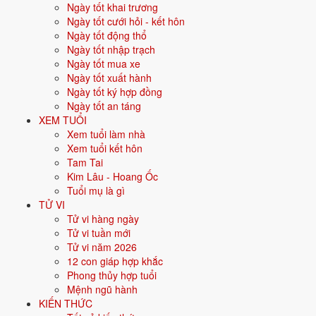
khác nhau.
Ngày tốt khai trương
Ngày tốt cưới hỏi - kết hôn
Cưới hỏi
: 12 ngày tốt ·
Khai trương
: 13 ngày tốt ·
Động thổ
:
Ngày tốt động thổ
14 ngày tốt ·
Nhập trạch
: 12 ngày tốt ·
Xuất hành
: 15 ngày tốt ·
Ngày tốt nhập trạch
Ký hợp đồng
: 13 ngày tốt ·
Mua xe
: 14 ngày tốt ·
An táng
: 13
Ngày tốt mua xe
ngày tốt.
Ngày tốt xuất hành
Ngày tốt ký hợp đồng
Bấm vào từng ngày để xem chi tiết giờ hoàng đạo, sao, trực,
Ngày tốt an táng
việc nên - nên tránh.
XEM TUỔI
Xem tuổi làm nhà
Xem ngày tốt xấu theo tháng và
Xem tuổi kết hôn
Tam Tai
theo tuổi
Kim Lâu - Hoang Ốc
Tuổi mụ là gì
31 ngày
TỬ VI
Tử vi hàng ngày
Xem tháng
Tử vi tuần mới
Ngày sinh gia chủ (xem ngày hợp tuổi)
Tử vi năm 2026
Xem
12 con giáp hợp khắc
Chọn một tháng bất kỳ để xem ngày tốt - ngày xấu, hoặc nhập ngày
Phong thủy hợp tuổi
sinh để biết ngày nào hợp tuổi gia chủ.
Mệnh ngũ hành
KIẾN THỨC