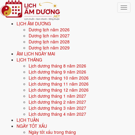
Toggle
navigat
LỊCH ÂM DƯƠNG
Trang chủ
Dương lịch năm 2026
Xem ngày tốt xấu
Dương lịch năm 2027
Tháng 7/2030
Dương lịch năm 2028
Dương lịch năm 2029
Xem ngày tốt xấu tháng 7
ÂM LỊCH NGÀY MAI
LỊCH THÁNG
năm 2030
Lịch dương tháng 8 năm 2026
Lịch dương tháng 9 năm 2026
Lịch dương tháng 10 năm 2026
Tổng quan
ngày tốt - ngày xấu tháng 7/2030
cho 8 việc quan trọng:
Lịch dương tháng 11 năm 2026
cưới hỏi, khai trương, động thổ, nhập trạch, xuất hành, ký hợp đồng,
Lịch dương tháng 12 năm 2026
mua xe, an táng. Mỗi ngày được chấm điểm tổng hợp từ
Hoàng Đạo,
Lịch dương tháng 1 năm 2027
12 Trực, 28 Nhị Thập Bát Tú
và ngày cấm kỵ; ngày điểm cao mới
Lịch dương tháng 2 năm 2027
được xếp vào danh sách ngày tốt cho từng việc. Có thể chọn xem theo
Lịch dương tháng 3 năm 2027
tháng bất kỳ, hoặc
xem ngày tốt xấu theo tuổi
bằng cách nhập ngày
Lịch dương tháng 4 năm 2027
sinh để lọc ngày hợp tuổi gia chủ.
LỊCH TUẦN
NGÀY TỐT XẤU
Từ
1/7/2030
đến
31/7/2030
(31 ngày), mỗi việc có số ngày đẹp
Ngày tốt xấu trong tháng