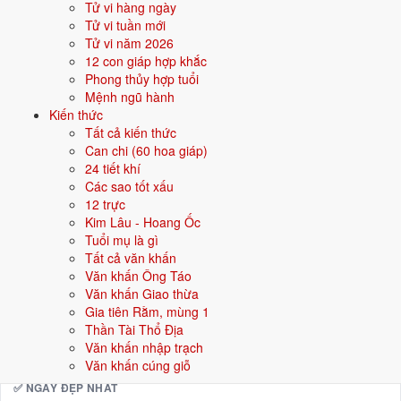
Tử vi hàng ngày
21/7
Tử vi tuần mới
CN ·
Đinh Tỵ
· 21/6 âm
Tử vi năm 2026
2/7
T3 ·
Mậu Tuất
· 2/6 âm
12 con giáp hợp khắc
Phong thủy hợp tuổi
3/7
T4 ·
Kỷ Hợi
· 3/6 âm
Mệnh ngũ hành
Kiến thức
⛔ NÊN TRÁNH
Tất cả kiến thức
29/7
Can chi (60 hoa giáp)
T2 ·
Ất Sửu
· 29/6 âm
24 tiết khí
17/7
T4 ·
Quý Sửu
· 17/6 âm
Các sao tốt xấu
12 trực
5/7
T6 ·
Tân Sửu
· 5/6 âm
Kim Lâu - Hoang Ốc
Tuổi mụ là gì
Xem ngày tốt động thổ
Tất cả văn khấn
Văn khấn Ông Táo
Văn khấn Giao thừa
🏡
Nhập trạch
12 ngày tốt
Gia tiên Rằm, mùng 1
Thần Tài Thổ Địa
Trong tháng 7/2030 có 12 ngày tốt cho nhập trạch. Tốt nhất: 3/7, 7/7,
Văn khấn nhập trạch
21/7.
Văn khấn cúng giỗ
✅ NGÀY ĐẸP NHẤT