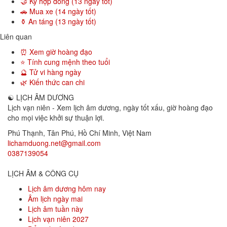
🤝 Ký hợp đồng (13 ngày tốt)
🚗 Mua xe (14 ngày tốt)
⚱️ An táng (13 ngày tốt)
Liên quan
⏰ Xem giờ hoàng đạo
⭐ Tính cung mệnh theo tuổi
🔮 Tử vi hàng ngày
🌿 Kiến thức can chi
☯
LỊCH ÂM DƯƠNG
Lịch vạn niên - Xem lịch âm dương, ngày tốt xấu, giờ hoàng đạo
cho mọi việc khởi sự thuận lợi.
Phú Thạnh, Tân Phú
,
Hồ Chí Minh
,
Việt Nam
lichamduong.net@gmail.com
0387139054
LỊCH ÂM & CÔNG CỤ
Lịch âm dương hôm nay
Âm lịch ngày mai
Lịch âm tuần này
Lịch vạn niên 2027