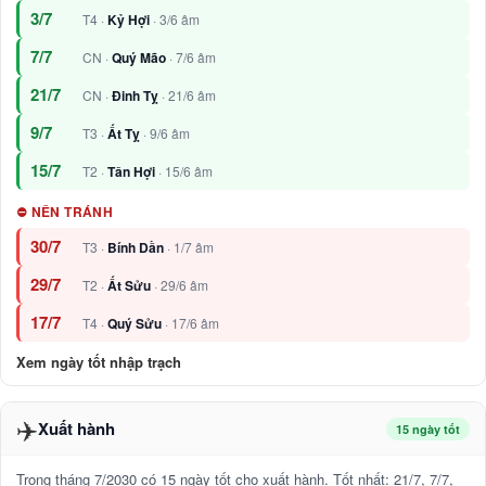
3/7
T4 ·
Kỷ Hợi
· 3/6 âm
7/7
CN ·
Quý Mão
· 7/6 âm
21/7
CN ·
Đinh Tỵ
· 21/6 âm
9/7
T3 ·
Ất Tỵ
· 9/6 âm
15/7
T2 ·
Tân Hợi
· 15/6 âm
⛔ NÊN TRÁNH
30/7
T3 ·
Bính Dần
· 1/7 âm
29/7
T2 ·
Ất Sửu
· 29/6 âm
17/7
T4 ·
Quý Sửu
· 17/6 âm
Xem ngày tốt nhập trạch
✈️
Xuất hành
15 ngày tốt
Trong tháng 7/2030 có 15 ngày tốt cho xuất hành. Tốt nhất: 21/7, 7/7,