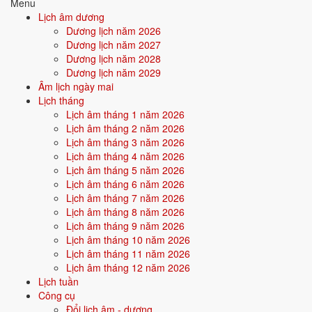
Menu
⛔ NÊN TRÁNH
Lịch âm dương
Dương lịch năm 2026
29/7
T2 ·
Ất Sửu
· 29/6 âm
Dương lịch năm 2027
Dương lịch năm 2028
30/7
T3 ·
Bính Dần
· 1/7 âm
Dương lịch năm 2029
17/7
T4 ·
Quý Sửu
· 17/6 âm
Âm lịch ngày mai
Lịch tháng
Xem ngày tốt cưới hỏi
Lịch âm tháng 1 năm 2026
Lịch âm tháng 2 năm 2026
Lịch âm tháng 3 năm 2026
🏪
Khai trương
13 ngày tốt
Lịch âm tháng 4 năm 2026
Lịch âm tháng 5 năm 2026
Lịch âm tháng 6 năm 2026
Trong tháng 7/2030 có 13 ngày tốt cho khai trương. Tốt nhất: 7/7, 9/7,
Lịch âm tháng 7 năm 2026
21/7.
Lịch âm tháng 8 năm 2026
✅ NGÀY ĐẸP NHẤT
Lịch âm tháng 9 năm 2026
Lịch âm tháng 10 năm 2026
7/7
CN ·
Quý Mão
· 7/6 âm
Lịch âm tháng 11 năm 2026
9/7
T3 ·
Ất Tỵ
· 9/6 âm
Lịch âm tháng 12 năm 2026
Lịch tuần
21/7
CN ·
Đinh Tỵ
· 21/6 âm
Công cụ
Đổi lịch âm - dương