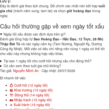
Lưu ý:
Đây là đánh giá theo lịch chung. Để chính xác nhất nên kết hợp
tuổi
gia chủ
(tránh năm xung, tam tai) và chọn
giờ hoàng đạo
trong
ngày.
Câu hỏi thường gặp về xem ngày tốt xấu
Ngày tốt xấu được xác định dựa trên gì?
Đánh giá tổng hợp từ
Sao Hoàng Đạo - Hắc Đạo, 12 Trực, 28 Nhị
Thập Bát Tú
và các ngày cấm kỵ (Tam Nương, Nguyệt Kỵ, Dương
Công Kỵ Nhật). Mỗi việc có tiêu chí riêng nên cùng 1 ngày có thể tốt
cho việc này nhưng không hợp việc khác.
Tại sao 1 ngày tốt cho cưới hỏi nhưng xấu cho động thổ?
Có cần xem theo tuổi gia chủ không?
Tác giả:
Nguyễn Minh An
·
Cập nhật: 29/07/2026
Đi nhanh tới việc
💍 Cưới hỏi (12 ngày tốt)
🏪 Khai trương (13 ngày tốt)
🏗️ Động thổ (14 ngày tốt)
🏡 Nhập trạch (12 ngày tốt)
✈️ Xuất hành (15 ngày tốt)