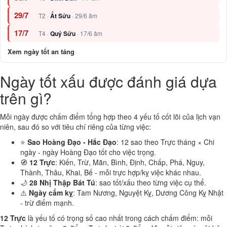
29/7
T2 ·
Ất Sửu
· 29/6 âm
17/7
T4 ·
Quý Sửu
· 17/6 âm
Xem ngày tốt an táng
Ngày tốt xấu được đánh giá dựa
trên gì?
Mỗi ngày được chấm điểm tổng hợp theo 4 yếu tố cốt lõi của lịch vạn
niên, sau đó so với tiêu chí riêng của từng việc:
⭐
Sao Hoàng Đạo - Hắc Đạo
: 12 sao theo Trực tháng × Chi
ngày - ngày Hoàng Đạo tốt cho việc trọng.
🧭
12 Trực
: Kiến, Trừ, Mãn, Bình, Định, Chấp, Phá, Nguy,
Thành, Thâu, Khai, Bế - mỗi trực hợp/kỵ việc khác nhau.
🌙
28 Nhị Thập Bát Tú
: sao tốt/xấu theo từng việc cụ thể.
⚠️
Ngày cấm kỵ
: Tam Nương, Nguyệt Kỵ, Dương Công Kỵ Nhật
- trừ điểm mạnh.
12 Trực
là yếu tố có trọng số cao nhất trong cách chấm điểm: mỗi