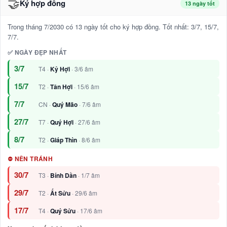
🤝
Ký hợp đồng
13 ngày tốt
Trong tháng 7/2030 có 13 ngày tốt cho ký hợp đồng. Tốt nhất: 3/7, 15/7,
7/7.
✅ NGÀY ĐẸP NHẤT
3/7
T4 ·
Kỷ Hợi
· 3/6 âm
15/7
T2 ·
Tân Hợi
· 15/6 âm
7/7
CN ·
Quý Mão
· 7/6 âm
27/7
T7 ·
Quý Hợi
· 27/6 âm
8/7
T2 ·
Giáp Thìn
· 8/6 âm
⛔ NÊN TRÁNH
30/7
T3 ·
Bính Dần
· 1/7 âm
29/7
T2 ·
Ất Sửu
· 29/6 âm
17/7
T4 ·
Quý Sửu
· 17/6 âm