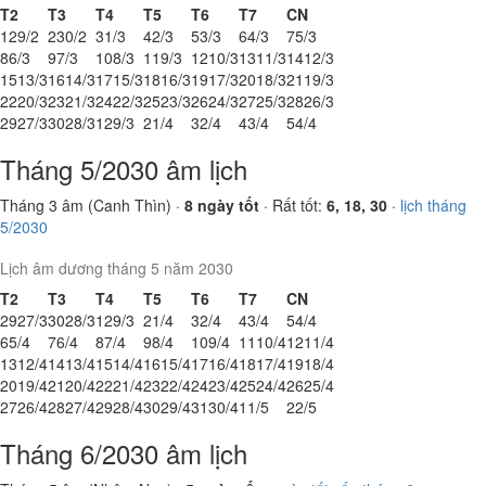
T2
T3
T4
T5
T6
T7
CN
1
29/2
2
30/2
3
1/3
4
2/3
5
3/3
6
4/3
7
5/3
8
6/3
9
7/3
10
8/3
11
9/3
12
10/3
13
11/3
14
12/3
15
13/3
16
14/3
17
15/3
18
16/3
19
17/3
20
18/3
21
19/3
22
20/3
23
21/3
24
22/3
25
23/3
26
24/3
27
25/3
28
26/3
29
27/3
30
28/3
1
29/3
2
1/4
3
2/4
4
3/4
5
4/4
Tháng 5/2030 âm lịch
Tháng 3 âm (Canh Thìn) ·
8 ngày tốt
· Rất tốt:
6, 18, 30
·
lịch tháng
5/2030
Lịch âm dương tháng 5 năm 2030
T2
T3
T4
T5
T6
T7
CN
29
27/3
30
28/3
1
29/3
2
1/4
3
2/4
4
3/4
5
4/4
6
5/4
7
6/4
8
7/4
9
8/4
10
9/4
11
10/4
12
11/4
13
12/4
14
13/4
15
14/4
16
15/4
17
16/4
18
17/4
19
18/4
20
19/4
21
20/4
22
21/4
23
22/4
24
23/4
25
24/4
26
25/4
27
26/4
28
27/4
29
28/4
30
29/4
31
30/4
1
1/5
2
2/5
Tháng 6/2030 âm lịch