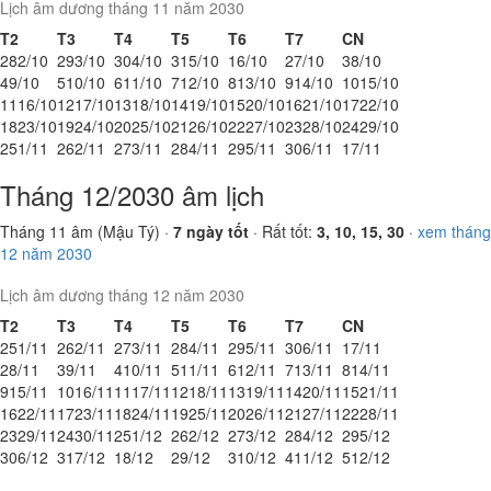
Lịch âm dương tháng 11 năm 2030
T2
T3
T4
T5
T6
T7
CN
28
2/10
29
3/10
30
4/10
31
5/10
1
6/10
2
7/10
3
8/10
4
9/10
5
10/10
6
11/10
7
12/10
8
13/10
9
14/10
10
15/10
11
16/10
12
17/10
13
18/10
14
19/10
15
20/10
16
21/10
17
22/10
18
23/10
19
24/10
20
25/10
21
26/10
22
27/10
23
28/10
24
29/10
25
1/11
26
2/11
27
3/11
28
4/11
29
5/11
30
6/11
1
7/11
Tháng 12/2030 âm lịch
Tháng 11 âm (Mậu Tý) ·
7 ngày tốt
· Rất tốt:
3, 10, 15, 30
·
xem tháng
12 năm 2030
Lịch âm dương tháng 12 năm 2030
T2
T3
T4
T5
T6
T7
CN
25
1/11
26
2/11
27
3/11
28
4/11
29
5/11
30
6/11
1
7/11
2
8/11
3
9/11
4
10/11
5
11/11
6
12/11
7
13/11
8
14/11
9
15/11
10
16/11
11
17/11
12
18/11
13
19/11
14
20/11
15
21/11
16
22/11
17
23/11
18
24/11
19
25/11
20
26/11
21
27/11
22
28/11
23
29/11
24
30/11
25
1/12
26
2/12
27
3/12
28
4/12
29
5/12
30
6/12
31
7/12
1
8/12
2
9/12
3
10/12
4
11/12
5
12/12