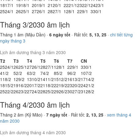
18
17/1
19
18/1
20
19/1
21
20/1
22
21/1
23
22/1
24
23/1
25
24/1
26
25/1
27
26/1
28
27/1
1
28/1
2
29/1
3
30/1
Tháng 3/2030 âm lịch
Tháng 1 âm (Mậu Dần) ·
6 ngày tốt
· Rất tốt:
5, 13, 25
·
chi tiết từng
ngày tháng 3
Lịch âm dương tháng 3 năm 2030
T2
T3
T4
T5
T6
T7
CN
25
24/1
26
25/1
27
26/1
28
27/1
1
28/1
2
29/1
3
30/1
4
1/2
5
2/2
6
3/2
7
4/2
8
5/2
9
6/2
10
7/2
11
8/2
12
9/2
13
10/2
14
11/2
15
12/2
16
13/2
17
14/2
18
15/2
19
16/2
20
17/2
21
18/2
22
19/2
23
20/2
24
21/2
25
22/2
26
23/2
27
24/2
28
25/2
29
26/2
30
27/2
31
28/2
Tháng 4/2030 âm lịch
Tháng 2 âm (Kỷ Mão) ·
7 ngày tốt
· Rất tốt:
2, 13, 25
·
xem tháng 4
năm 2030
Lịch âm dương tháng 4 năm 2030