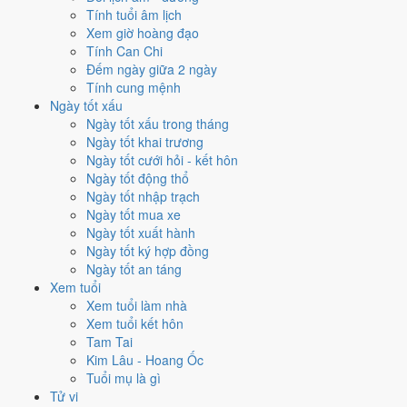
Tính tuổi âm lịch
khắc)
. Theo Huyền Không, đây là năm cần giữ thế, tránh mở rộng dàn
Xem giờ hoàng đạo
trải.
Tính Can Chi
9
Đếm ngày giữa 2 ngày
Cửu Tử Ly Hỏa
Tính cung mệnh
Ngày tốt xấu
Vận 9 · Hạ Nguyên · 2024 - 2043
Ngày tốt xấu trong tháng
Hành chủ
Ngày tốt khai trương
Hỏa
Ngày tốt cưới hỏi - kết hôn
Phương vị
Ngày tốt động thổ
Ly · Chính Nam
Ngày tốt nhập trạch
Sao chủ
Ngày tốt mua xe
Cửu Tử (9)
Ngày tốt xuất hành
Lịch âm dương 12 tháng năm
Ngày tốt ký hợp đồng
Ngày tốt an táng
2030 có gì đáng chú ý?
Xem tuổi
Xem tuổi làm nhà
12 tháng dương năm 2030 trải trên các tháng âm từ
tháng 11 âm
Xem tuổi kết hôn
năm Kỷ Dậu
đến
tháng 12 âm năm Canh Tuất
. Năm nay
không có
Tam Tai
tháng nhuận âm
nên âm và dương lệch nhau khá đều suốt 12 tháng.
Kim Lâu - Hoang Ốc
Tuổi mụ là gì
Năm 2030 có
88 ngày từ mức Tốt trở lên
. Nhiều nhất là
tháng 2
với
Tử vi
12 ngày. Ít nhất là tháng 6, chỉ 5 ngày, nên tránh xếp việc lớn vào đó.