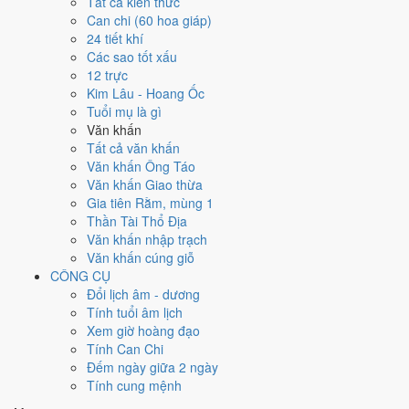
Tất cả kiến thức
Canh Tuất
Can chi (60 hoa giáp)
Can chi
24 tiết khí
Canh Tuất (Kim × Thổ)
Các sao tốt xấu
Nạp âm
12 trực
Thoa Xuyến Kim
Kim Lâu - Hoang Ốc
Vận khí
Tuổi mụ là gì
Cửu Tử Ly Hỏa
Văn khấn
Tất cả văn khấn
🌿 Mộc
Văn khấn Ông Táo
→
Văn khấn Giao thừa
🔥 Hỏa
Gia tiên Rằm, mùng 1
→
Thần Tài Thổ Địa
⛰ Thổ
Văn khấn nhập trạch
→
Văn khấn cúng giỗ
⚒ Kim
CÔNG CỤ
→
Đổi lịch âm - dương
💧 Thủy
Tính tuổi âm lịch
Bảng phân tích Can Chi năm Canh Tuất
Xem giờ hoàng đạo
Yếu tố
Chi tiết
Ý nghĩa
Tính Can Chi
Thiên Can
Kim
Thiên Can Canh thuộc hành Kim, là khí chủ đạo
Đếm ngày giữa 2 ngày
(Canh)
Dương
của năm 2030.
Tính cung mệnh
Thổ