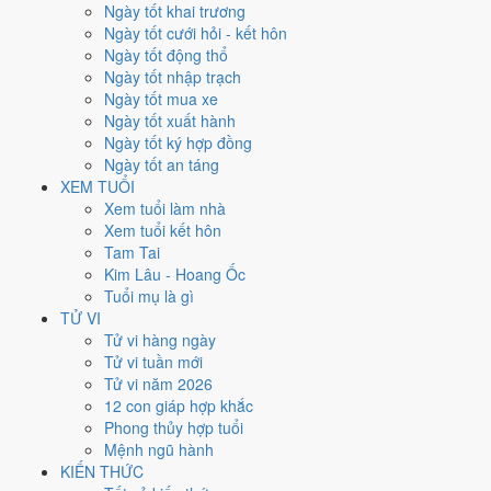
Ngày tốt khai trương
đóng ở
hướng Đông Nam (Tốn)
nên tránh động thổ hướng này.
Ngày tốt cưới hỏi - kết hôn
Người tuổi
Thìn
xung Thái Tuế, theo tục lệ thì nên làm lễ giải đầu
Ngày tốt động thổ
năm.
Ngày tốt nhập trạch
88
Ngày tốt mua xe
Ngày tốt trở lên
Ngày tốt xuất hành
119
Ngày tốt ký hợp đồng
Ngày bình thường
Ngày tốt an táng
158
XEM TUỔI
Ngày xấu
Xem tuổi làm nhà
24
Xem tuổi kết hôn
Tiết khí
Tam Tai
Kim Lâu - Hoang Ốc
Năm 2030 là năm con gì, mệnh
Tuổi mụ là gì
TỬ VI
gì?
Tử vi hàng ngày
Tử vi tuần mới
Năm 2030 là năm
Canh Tuất
, Nạp Âm
Thoa Xuyến Kim
hành Kim.
Tử vi năm 2026
Thiên Can Canh hành
Kim
gặp Địa Chi Tuất hành
Thổ
. Quan hệ ngũ
12 con giáp hợp khắc
hành của năm vì vậy là
Kim - Thổ
. Cách tính cặp can chi này nằm ở
Phong thủy hợp tuổi
bài
can chi Canh Tuất
.
Mệnh ngũ hành
KIẾN THỨC
2030