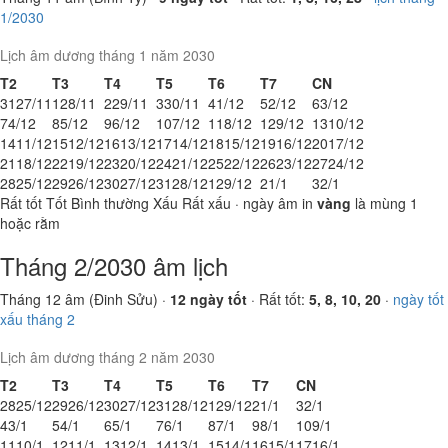
1/2030
Lịch âm dương tháng 1 năm 2030
T2
T3
T4
T5
T6
T7
CN
31
27/11
1
28/11
2
29/11
3
30/11
4
1/12
5
2/12
6
3/12
7
4/12
8
5/12
9
6/12
10
7/12
11
8/12
12
9/12
13
10/12
14
11/12
15
12/12
16
13/12
17
14/12
18
15/12
19
16/12
20
17/12
21
18/12
22
19/12
23
20/12
24
21/12
25
22/12
26
23/12
27
24/12
28
25/12
29
26/12
30
27/12
31
28/12
1
29/12
2
1/1
3
2/1
Rất tốt
Tốt
Bình thường
Xấu
Rất xấu
· ngày âm in
vàng
là mùng 1
hoặc rằm
Tháng 2/2030 âm lịch
Tháng 12 âm (Đinh Sửu) ·
12 ngày tốt
· Rất tốt:
5, 8, 10, 20
·
ngày tốt
xấu tháng 2
Lịch âm dương tháng 2 năm 2030
T2
T3
T4
T5
T6
T7
CN
28
25/12
29
26/12
30
27/12
31
28/12
1
29/12
2
1/1
3
2/1
4
3/1
5
4/1
6
5/1
7
6/1
8
7/1
9
8/1
10
9/1
11
10/1
12
11/1
13
12/1
14
13/1
15
14/1
16
15/1
17
16/1