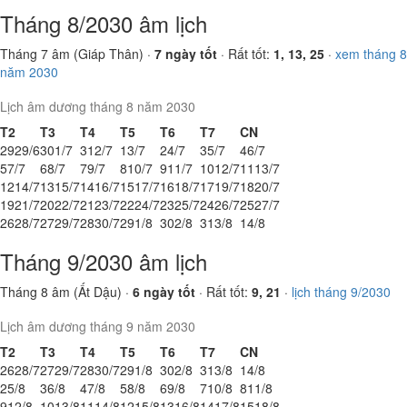
Tháng 8/2030 âm lịch
Tháng 7 âm (Giáp Thân) ·
7 ngày tốt
· Rất tốt:
1, 13, 25
·
xem tháng 8
năm 2030
Lịch âm dương tháng 8 năm 2030
T2
T3
T4
T5
T6
T7
CN
29
29/6
30
1/7
31
2/7
1
3/7
2
4/7
3
5/7
4
6/7
5
7/7
6
8/7
7
9/7
8
10/7
9
11/7
10
12/7
11
13/7
12
14/7
13
15/7
14
16/7
15
17/7
16
18/7
17
19/7
18
20/7
19
21/7
20
22/7
21
23/7
22
24/7
23
25/7
24
26/7
25
27/7
26
28/7
27
29/7
28
30/7
29
1/8
30
2/8
31
3/8
1
4/8
Tháng 9/2030 âm lịch
Tháng 8 âm (Ất Dậu) ·
6 ngày tốt
· Rất tốt:
9, 21
·
lịch tháng 9/2030
Lịch âm dương tháng 9 năm 2030
T2
T3
T4
T5
T6
T7
CN
26
28/7
27
29/7
28
30/7
29
1/8
30
2/8
31
3/8
1
4/8
2
5/8
3
6/8
4
7/8
5
8/8
6
9/8
7
10/8
8
11/8
9
12/8
10
13/8
11
14/8
12
15/8
13
16/8
14
17/8
15
18/8