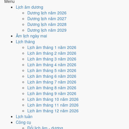
Địa Chi
Địa Chi Tuất thuộc hành Thổ; đặt cạnh Can
Menu
Dương ·
(Tuất)
Canh thì Thổ sinh Kim (tương sinh).
Lịch âm dương
Con Tuất
Dương lịch năm 2026
Kim
· Thoa
Nghĩa "Vàng trang sức", thuộc hành Kim, ứng
Nạp Âm
Dương lịch năm 2027
Xuyến Kim
với cặp can chi Canh Tuất và Tân Hợi.
Dương lịch năm 2028
Thổ
Tuất
Tuổi Tuất hợp Thái Tuế. Tuổi xung Thái Tuế cần
Dương lịch năm 2029
Thái Tuế
(chính
lễ giải đầu năm.
Âm lịch ngày mai
cung)
Lịch tháng
Màu hợp
Trắng/Bạc
Kích hoạt vận khí, dùng cho trang phục, vật
Lịch âm tháng 1 năm 2026
năm
Vàng đất
phẩm phong thủy.
Lịch âm tháng 2 năm 2026
Hoàng
Một tiêu chí thành phần, xét riêng bộ sao ngày.
183
/
182
Lịch âm tháng 3 năm 2026
Đạo / Hắc
Xem cơ chế ở bài
sao Hoàng Đạo
và
sao Hắc
ngày
Lịch âm tháng 4 năm 2026
Đạo
Đạo
.
Lịch âm tháng 5 năm 2026
Luận giải ngũ hành, Thái Tuế và màu hợp ở trên là quan niệm dân
Lịch âm tháng 6 năm 2026
gian. Nguồn tham chiếu:
Tam Mệnh Thông Hội
và
Hiệp Kỷ Biện
Lịch âm tháng 7 năm 2026
Phương Thư
. Dùng để tham khảo khi chọn thời điểm, không phải kết
Lịch âm tháng 8 năm 2026
luận khoa học.
Lịch âm tháng 9 năm 2026
Lịch âm tháng 10 năm 2026
Vận 9 Cửu Tử Ly Hỏa ảnh hưởng
Lịch âm tháng 11 năm 2026
gì tới năm 2030?
Lịch âm tháng 12 năm 2026
Lịch tuần
Công cụ
Vận 9 lấy hành
Hỏa
làm chủ, đóng ở Ly · Chính Nam. Năm 2030 mang
Đổi lịch âm - dương
Can Canh hành Kim. So với hành Vận thì
Hỏa khắc Kim (tương