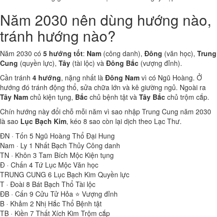
Năm 2030 nên dùng hướng nào,
tránh hướng nào?
Năm 2030 có
5 hướng tốt
:
Nam
(công danh),
Đông
(văn học),
Trung
Cung
(quyền lực),
Tây
(tài lộc) và
Đông Bắc
(vượng đỉnh).
Cần tránh
4 hướng
, nặng nhất là
Đông Nam
vì có Ngũ Hoàng. Ở
hướng đó tránh động thổ, sửa chữa lớn và kê giường ngủ. Ngoài ra
Tây Nam
chủ kiện tụng,
Bắc
chủ bệnh tật và
Tây Bắc
chủ trộm cắp.
Chín hướng này đổi chỗ mỗi năm vì sao nhập Trung Cung năm 2030
là sao
Lục Bạch Kim
, kéo 8 sao còn lại dịch theo Lạc Thư.
ĐN · Tốn
5
Ngũ Hoàng Thổ
Đại Hung
Nam · Ly
1
Nhất Bạch Thủy
Công danh
TN · Khôn
3
Tam Bích Mộc
Kiện tụng
Đ · Chấn
4
Tứ Lục Mộc
Văn học
TRUNG CUNG
6
Lục Bạch Kim
Quyền lực
T · Đoài
8
Bát Bạch Thổ
Tài lộc
ĐB · Cấn
9
Cửu Tử Hỏa ⭐
Vượng đỉnh
B · Khảm
2
Nhị Hắc Thổ
Bệnh tật
TB · Kiền
7
Thất Xích Kim
Trộm cắp