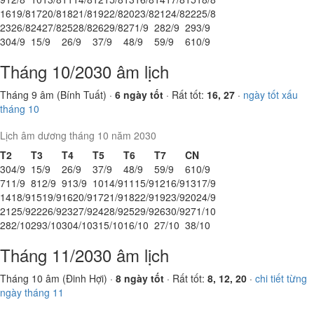
16
19/8
17
20/8
18
21/8
19
22/8
20
23/8
21
24/8
22
25/8
23
26/8
24
27/8
25
28/8
26
29/8
27
1/9
28
2/9
29
3/9
30
4/9
1
5/9
2
6/9
3
7/9
4
8/9
5
9/9
6
10/9
Tháng 10/2030 âm lịch
Tháng 9 âm (Bính Tuất) ·
6 ngày tốt
· Rất tốt:
16, 27
·
ngày tốt xấu
tháng 10
Lịch âm dương tháng 10 năm 2030
T2
T3
T4
T5
T6
T7
CN
30
4/9
1
5/9
2
6/9
3
7/9
4
8/9
5
9/9
6
10/9
7
11/9
8
12/9
9
13/9
10
14/9
11
15/9
12
16/9
13
17/9
14
18/9
15
19/9
16
20/9
17
21/9
18
22/9
19
23/9
20
24/9
21
25/9
22
26/9
23
27/9
24
28/9
25
29/9
26
30/9
27
1/10
28
2/10
29
3/10
30
4/10
31
5/10
1
6/10
2
7/10
3
8/10
Tháng 11/2030 âm lịch
Tháng 10 âm (Đinh Hợi) ·
8 ngày tốt
· Rất tốt:
8, 12, 20
·
chi tiết từng
ngày tháng 11