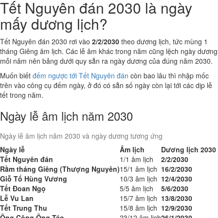
Tết Nguyên đán 2030 là ngày
mấy dương lịch?
Tết Nguyên đán 2030 rơi vào
2/2/2030
theo dương lịch, tức mùng 1
tháng Giêng âm lịch. Các lễ âm khác trong năm cũng lệch ngày dương
mỗi năm nên bảng dưới quy sẵn ra ngày dương của đúng năm 2030.
Muốn biết
đếm ngược tới Tết Nguyên đán
còn bao lâu thì nhập mốc
trên vào công cụ đếm ngày, ở đó có sẵn số ngày còn lại tới các dịp lễ
tết trong năm.
Ngày lễ âm lịch năm 2030
Ngày lễ âm lịch năm 2030 và ngày dương tương ứng
Ngày lễ
Âm lịch
Dương lịch 2030
Tết Nguyên đán
1/1 âm lịch
2/2/2030
Rằm tháng Giêng (Thượng Nguyên)
15/1 âm lịch
16/2/2030
Giỗ Tổ Hùng Vương
10/3 âm lịch
12/4/2030
Tết Đoan Ngọ
5/5 âm lịch
5/6/2030
Lễ Vu Lan
15/7 âm lịch
13/8/2030
Tết Trung Thu
15/8 âm lịch
12/9/2030
Ông Công Ông Táo
23/12 âm lịch
26/1/2030