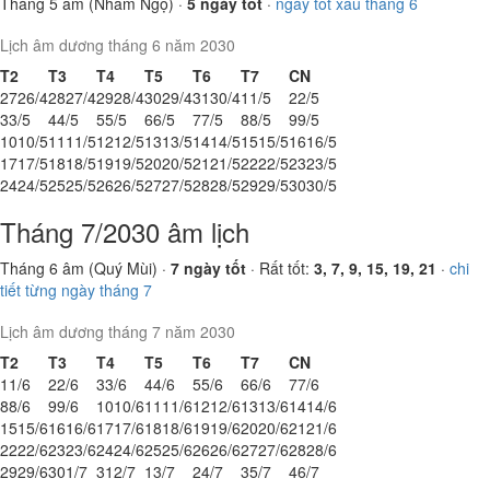
Tháng 5 âm (Nhâm Ngọ) ·
5 ngày tốt
·
ngày tốt xấu tháng 6
Lịch âm dương tháng 6 năm 2030
T2
T3
T4
T5
T6
T7
CN
27
26/4
28
27/4
29
28/4
30
29/4
31
30/4
1
1/5
2
2/5
3
3/5
4
4/5
5
5/5
6
6/5
7
7/5
8
8/5
9
9/5
10
10/5
11
11/5
12
12/5
13
13/5
14
14/5
15
15/5
16
16/5
17
17/5
18
18/5
19
19/5
20
20/5
21
21/5
22
22/5
23
23/5
24
24/5
25
25/5
26
26/5
27
27/5
28
28/5
29
29/5
30
30/5
Tháng 7/2030 âm lịch
Tháng 6 âm (Quý Mùi) ·
7 ngày tốt
· Rất tốt:
3, 7, 9, 15, 19, 21
·
chi
tiết từng ngày tháng 7
Lịch âm dương tháng 7 năm 2030
T2
T3
T4
T5
T6
T7
CN
1
1/6
2
2/6
3
3/6
4
4/6
5
5/6
6
6/6
7
7/6
8
8/6
9
9/6
10
10/6
11
11/6
12
12/6
13
13/6
14
14/6
15
15/6
16
16/6
17
17/6
18
18/6
19
19/6
20
20/6
21
21/6
22
22/6
23
23/6
24
24/6
25
25/6
26
26/6
27
27/6
28
28/6
29
29/6
30
1/7
31
2/7
1
3/7
2
4/7
3
5/7
4
6/7