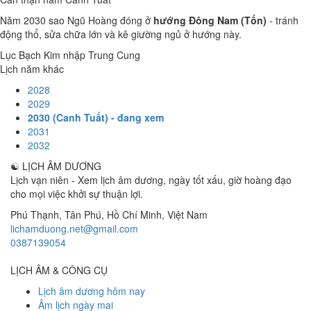
Năm 2030 sao Ngũ Hoàng đóng ở
hướng Đông Nam (Tốn)
- tránh
động thổ, sửa chữa lớn và kê giường ngủ ở hướng này.
Lục Bạch Kim nhập Trung Cung
Lịch năm khác
2028
2029
2030 (Canh Tuất) - đang xem
2031
2032
☯
LỊCH ÂM DƯƠNG
Lịch vạn niên - Xem lịch âm dương, ngày tốt xấu, giờ hoàng đạo
cho mọi việc khởi sự thuận lợi.
Phú Thạnh, Tân Phú
,
Hồ Chí Minh
,
Việt Nam
lichamduong.net@gmail.com
0387139054
LỊCH ÂM & CÔNG CỤ
Lịch âm dương hôm nay
Âm lịch ngày mai