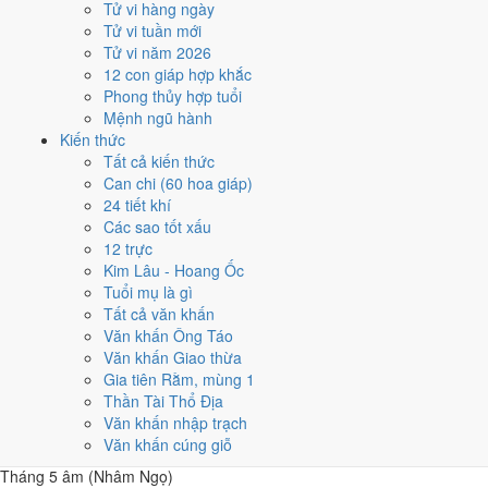
Tử vi hàng ngày
Các mốc lớn rơi vào:
Ông Công Ông Táo 26/1
,
Tết Nguyên đán 2/2
,
Tử vi tuần mới
Lễ Vu Lan 13/8
,
Tết Trung Thu 12/9
. Khối dưới đây so sánh nhanh
Tử vi năm 2026
12 tháng theo số ngày tốt, còn lưới ngày của từng tháng nằm ngay
12 con giáp hợp khắc
sau đó.
Phong thủy hợp tuổi
Mệnh ngũ hành
1
Kiến thức
Tháng 11 âm (Bính Tý)
Tất cả kiến thức
9 ngày tốt
Can chi (60 hoa giáp)
2
24 tiết khí
Tháng 12 âm (Đinh Sửu)
Các sao tốt xấu
12 ngày tốt
12 trực
3
Kim Lâu - Hoang Ốc
Tháng 1 âm (Mậu Dần)
Tuổi mụ là gì
6 ngày tốt
Tất cả văn khấn
4
Văn khấn Ông Táo
Tháng 2 âm (Kỷ Mão)
Văn khấn Giao thừa
7 ngày tốt
Gia tiên Rằm, mùng 1
5
Thần Tài Thổ Địa
Tháng 3 âm (Canh Thìn)
Văn khấn nhập trạch
8 ngày tốt
Văn khấn cúng giỗ
6
Tháng 5 âm (Nhâm Ngọ)