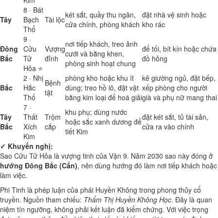
Kim
8 · Bát
két sắt, quầy thu ngân,
đặt nhà vệ sinh hoặc
Tây
Bạch
Tài lộc
cửa chính, phòng khách
kho rác
Thổ
9 ·
nơi tiếp khách, treo ảnh
Đông
Cửu
Vượng
để tối, bít kín hoặc chứa
cưới và bằng khen,
Bắc
Tử
đỉnh
đồ hỏng
phòng sinh hoạt chung
Hỏa ⭐
2 · Nhị
phòng kho hoặc khu ít
kê giường ngủ, đặt bếp,
Bệnh
Bắc
Hắc
dùng; treo hồ lô, đặt vật
xếp phòng cho người
tật
Thổ
bằng kim loại để hoá giải
già và phụ nữ mang thai
7 ·
khu phụ; dùng nước
Tây
Thất
Trộm
đặt két sắt, tủ tài sản,
hoặc sắc xanh dương để
Bắc
Xích
cắp
cửa ra vào chính
tiết Kim
Kim
✓ Khuyến nghị:
Sao Cửu Tử Hỏa là vượng tinh của Vận 9. Năm 2030 sao này đóng ở
hướng Đông Bắc (Cấn)
, nên dùng hướng đó làm nơi tiếp khách hoặc
làm việc.
Phi Tinh là phép luận của phái Huyền Không trong phong thủy cổ
truyền. Nguồn tham chiếu:
Thẩm Thị Huyền Không Học
. Đây là quan
niệm tín ngưỡng, không phải kết luận đã kiểm chứng. Với việc trọng