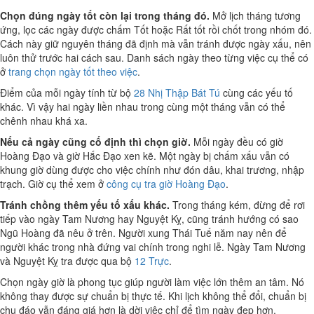
Chọn đúng ngày tốt còn lại trong tháng đó.
Mở lịch tháng tương
ứng, lọc các ngày được chấm Tốt hoặc Rất tốt rồi chốt trong nhóm đó.
Cách này giữ nguyên tháng đã định mà vẫn tránh được ngày xấu, nên
luôn thử trước hai cách sau. Danh sách ngày theo từng việc cụ thể có
ở
trang chọn ngày tốt theo việc
.
Điểm của mỗi ngày tính từ bộ
28 Nhị Thập Bát Tú
cùng các yếu tố
khác. Vì vậy hai ngày liền nhau trong cùng một tháng vẫn có thể
chênh nhau khá xa.
Nếu cả ngày cũng cố định thì chọn giờ.
Mỗi ngày đều có giờ
Hoàng Đạo và giờ Hắc Đạo xen kẽ. Một ngày bị chấm xấu vẫn có
khung giờ dùng được cho việc chính như đón dâu, khai trương, nhập
trạch. Giờ cụ thể xem ở
công cụ tra giờ Hoàng Đạo
.
Tránh chồng thêm yếu tố xấu khác.
Trong tháng kém, đừng để rơi
tiếp vào ngày Tam Nương hay Nguyệt Kỵ, cũng tránh hướng có sao
Ngũ Hoàng đã nêu ở trên. Người xung Thái Tuế năm nay nên để
người khác trong nhà đứng vai chính trong nghi lễ. Ngày Tam Nương
và Nguyệt Kỵ tra được qua bộ
12 Trực
.
Chọn ngày giờ là phong tục giúp người làm việc lớn thêm an tâm. Nó
không thay được sự chuẩn bị thực tế. Khi lịch không thể đổi, chuẩn bị
chu đáo vẫn đáng giá hơn là dời việc chỉ để tìm ngày đẹp hơn.