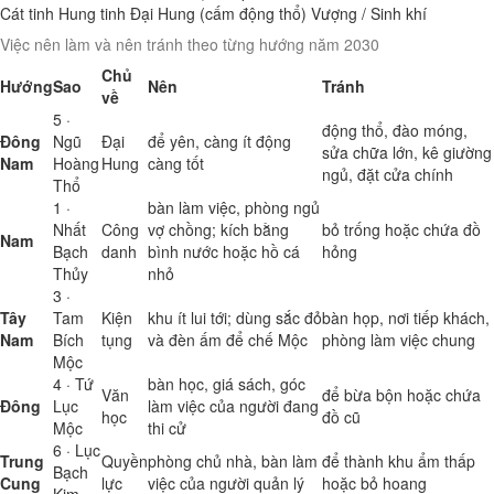
Cát tinh
Hung tinh
Đại Hung (cấm động thổ)
Vượng / Sinh khí
Việc nên làm và nên tránh theo từng hướng năm 2030
Chủ
Hướng
Sao
Nên
Tránh
về
5 ·
động thổ, đào móng,
Đông
Ngũ
Đại
để yên, càng ít động
sửa chữa lớn, kê giường
Nam
Hoàng
Hung
càng tốt
ngủ, đặt cửa chính
Thổ
1 ·
bàn làm việc, phòng ngủ
Nhất
Công
vợ chồng; kích bằng
bỏ trống hoặc chứa đồ
Nam
Bạch
danh
bình nước hoặc hồ cá
hỏng
Thủy
nhỏ
3 ·
Tây
Tam
Kiện
khu ít lui tới; dùng sắc đỏ
bàn họp, nơi tiếp khách,
Nam
Bích
tụng
và đèn ấm để chế Mộc
phòng làm việc chung
Mộc
4 · Tứ
bàn học, giá sách, góc
Văn
để bừa bộn hoặc chứa
Đông
Lục
làm việc của người đang
học
đồ cũ
Mộc
thi cử
6 · Lục
Trung
Quyền
phòng chủ nhà, bàn làm
để thành khu ẩm thấp
Bạch
Cung
lực
việc của người quản lý
hoặc bỏ hoang