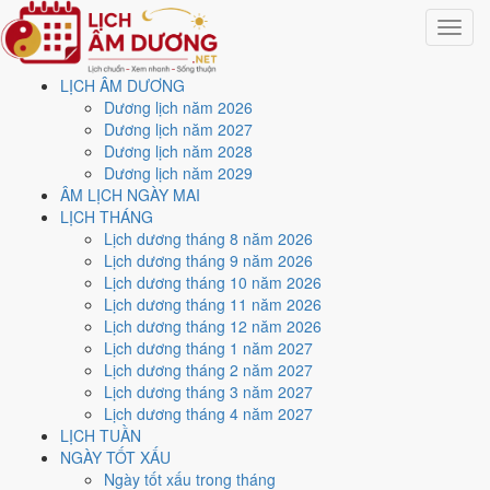
Toggle
navigat
LỊCH ÂM DƯƠNG
Trang chủ
Dương lịch năm 2026
Lịch năm 2030
Dương lịch năm 2027
Dương lịch năm 2028
Lịch âm dương năm 2030 -
Dương lịch năm 2029
ÂM LỊCH NGÀY MAI
Canh Tuất · Cửu Tử Ly Hỏa
LỊCH THÁNG
Lịch dương tháng 8 năm 2026
Lịch dương tháng 9 năm 2026
Tác giả:
Nguyễn Minh An
·
Cập nhật: 30/07/2026
Lịch dương tháng 10 năm 2026
Năm
2030 (Canh Tuất)
, Tết Nguyên đán vào
2/2/2030
.
Lịch dương tháng 11 năm 2026
Lịch dương tháng 12 năm 2026
Năm
Canh Tuất 2030
có Thiên Can Canh hành Kim, Địa Chi Tuất
Lịch dương tháng 1 năm 2027
hành Thổ. Nạp Âm là
Thoa Xuyến Kim
hành Kim. Hai hành Can và
Lịch dương tháng 2 năm 2027
Chi Thổ sinh Kim (tương sinh), đó là nền khí của cả năm.
Lịch dương tháng 3 năm 2027
Cả năm có
88 ngày đạt mức Tốt trở lên
, dồn nhiều nhất vào
tháng
Lịch dương tháng 4 năm 2027
2
. Mức này chấm theo thang 5 bậc dùng chung với trang chi tiết từng
LỊCH TUẦN
ngày, không phải chỉ đếm ngày Hoàng Đạo.
NGÀY TỐT XẤU
Ngày tốt xấu trong tháng
Tết Nguyên đán rơi vào
2/2/2030
. Về phong thủy, sao Ngũ Hoàng