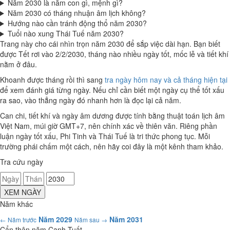
Năm 2030 là năm con gì, mệnh gì?
Năm 2030 có tháng nhuận âm lịch không?
Hướng nào cần tránh động thổ năm 2030?
Tuổi nào xung Thái Tuế năm 2030?
Trang này cho cái nhìn trọn năm 2030 để sắp việc dài hạn. Bạn biết
được Tết rơi vào 2/2/2030, tháng nào nhiều ngày tốt, mốc lễ và tiết khí
nằm ở đâu.
Khoanh được tháng rồi thì sang
tra ngày hôm nay và cả tháng hiện tại
để xem đánh giá từng ngày. Nếu chỉ cần biết một ngày cụ thể tốt xấu
ra sao, vào thẳng ngày đó nhanh hơn là đọc lại cả năm.
Can chi, tiết khí và ngày âm dương được tính bằng thuật toán lịch âm
Việt Nam, múi giờ GMT+7, nên chính xác về thiên văn. Riêng phần
luận ngày tốt xấu, Phi Tinh và Thái Tuế là tri thức phong tục. Mỗi
trường phái chấm một cách, nên hãy coi đây là một kênh tham khảo.
Tra cứu ngày
XEM NGÀY
Năm khác
Năm 2029
Năm 2031
← Năm trước
Năm sau →
Cẩn thận năm Canh Tuất