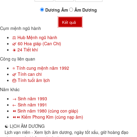
Dương
Âm
Âm
Dương
Kết quả
Cụm mệnh ngũ hành
⚖️ Hub Mệnh ngũ hành
🌿 60 Hoa giáp (Can Chi)
☀️ 24 Tiết khí
Công cụ liên quan
⭐ Tính cung mệnh năm 1992
🌿 Tính can chi
🎂 Tính tuổi âm lịch
Năm khác
→ Sinh năm 1993
← Sinh năm 1991
⏪ Sinh năm 1980 (cùng con giáp)
⏪⏪ Kiếm Phong Kim (cùng nạp âm)
☯
LỊCH ÂM DƯƠNG
Lịch vạn niên - Xem lịch âm dương, ngày tốt xấu, giờ hoàng đạo