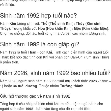
và tài lộc.
Sinh năm 1992 hợp tuổi nào?
Hành
Kim
tương sinh với:
Thổ (Thổ sinh Kim); Thủy (Kim sinh
Thủy)
. Tương khắc với:
Hỏa (Hỏa khắc Kim); Mộc (Kim khắc Mộc)
.
Chọn vợ chồng, đối tác, tuổi xông nhà ưu tiên các nhóm tương sinh.
Sinh năm 1992 là con giáp gì?
Năm 1992 là tuổi
Thân
- con
Khỉ
. Tính cách điển hình của người tuổi
Thân: kết hợp đặc tính con Khỉ với phân tích Can-Chi (Kim sinh Thủy)
ở phần trên.
Năm 2026, sinh năm 1992 bao nhiêu tuổi?
Năm 2026, người sinh năm 1992
35 tuổi mụ
(cách tính: 2026 - 1992 +
1) hoặc
34 tuổi dương
. Thuộc nhóm
Trưởng thành
.
Câu hỏi thường gặp về năm sinh 1992
Tổng hợp 5 câu hỏi phổ biến nhất khi tra cứu mệnh ngũ hành cho
người sinh năm
1992
- bấm vào từng câu để xem chi tiết: