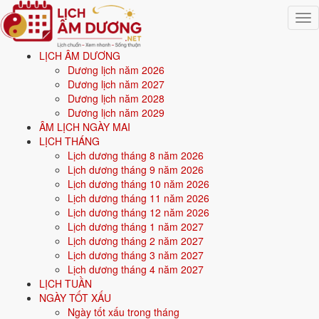
Togg
navig
LỊCH ÂM DƯƠNG
Trang chủ
Dương lịch năm 2026
Mệnh ngũ hành
Dương lịch năm 2027
Sinh năm 1992
Dương lịch năm 2028
Dương lịch năm 2029
⚒️
ÂM LỊCH NGÀY MAI
LỊCH THÁNG
Lịch dương tháng 8 năm 2026
Sinh năm
1992
mệnh gì? Nhâm Thân Kiếm Phong Kim
Lịch dương tháng 9 năm 2026
- mệnh Kim
Lịch dương tháng 10 năm 2026
Lịch dương tháng 11 năm 2026
Người sinh năm
1992
là tuổi
Nhâm Thân
(con Khỉ), nạp âm
Kiếm
Lịch dương tháng 12 năm 2026
Phong Kim
-
Vàng mũi kiếm
, mệnh
Kim
. Năm
2026
35 tuổi mụ
(34
Lịch dương tháng 1 năm 2027
tuổi dương).
Lịch dương tháng 2 năm 2027
Lịch dương tháng 3 năm 2027
Lịch dương tháng 4 năm 2027
Sinh năm
1992
(Nhâm Thân, con Khỉ) thuộc mệnh
Kim
- nạp âm
LỊCH TUẦN
Kiếm Phong Kim
.
NGÀY TỐT XẤU
Ngày tốt xấu trong tháng
Màu hợp:
Trắng, Bạc, Xám, Vàng nhạt.
Hướng hợp:
Tây, Tây Bắc.