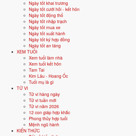
Ngày tốt khai trương
Vận khí khi sinh:
Vận 7 Thất Xích Kim (1984-2003) - Tài chính, giao
Ngày tốt cưới hỏi - kết hôn
thương.
Ngày tốt động thổ
Năm
2026
:
35 tuổi mụ, năm Bính Ngọ - Bình hoà với Thái Tuế.
Ngày tốt nhập trạch
Ngày tốt mua xe
Ngày tốt xuất hành
Sinh năm 1992 là tuổi gì, mệnh gì?
Ngày tốt ký hợp đồng
Ngày tốt an táng
Người sinh năm
1992
là tuổi
Nhâm Thân
- con Khỉ, nạp âm
Kiếm
XEM TUỔI
Phong Kim
, mệnh
Kim
. Màu hợp gồm Trắng, Bạc, Xám, Vàng nhạt;
Xem tuổi làm nhà
hướng hợp là Tây, Tây Bắc. Bảng dưới đây tóm tắt 10 chỉ số cốt lõi:
Xem tuổi kết hôn
Tam Tai
Năm sinh dương
1992
Kim Lâu - Hoang Ốc
lịch
Tuổi mụ là gì
TỬ VI
Can chi
Nhâm Thân
(Dương Thủy - Kim)
Tử vi hàng ngày
Tử vi tuần mới
Con giáp
Thân - Con Khỉ
Tử vi năm 2026
12 con giáp hợp khắc
Nạp âm
Kiếm Phong Kim
(Vàng mũi kiếm)
Phong thủy hợp tuổi
Mệnh ngũ hành
Mệnh ngũ hành
⚒️
Kim
KIẾN THỨC