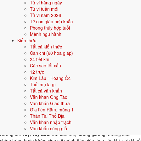
Tử vi hàng ngày
thuộc hành tương khắc. Dưới đây là gợi ý cho
Nam
:
Tử vi tuần mới
Tử vi năm 2026
👦 Nam
👧 Nữ
12 con giáp hợp khắc
Phong thủy hợp tuổi
Gợi ý tên đẹp cho Nam mệnh Kim:
Mệnh ngũ hành
Kiến thức
Minh Kiếm
Quang Kim
Sinh Kim
Hùng Phong
Bảo Kim
Tất cả kiến thức
Can chi (60 hoa giáp)
Sinh năm 1992 hợp gì - kỵ gì
24 tiết khí
Các sao tốt xấu
Người sinh năm
1992
mệnh
Kim
hợp các yếu tố thuộc bản mệnh và
12 trực
tương sinh, kỵ các yếu tố tương khắc. Cụ thể trên 5 phương diện:
Kim Lâu - Hoang Ốc
Tuổi mụ là gì
Sinh năm 1992 hợp màu gì?
Tất cả văn khấn
Văn khấn Ông Táo
Người mệnh
Kim
sinh năm 1992 nên ưu tiên các màu thuộc bản mệnh
Văn khấn Giao thừa
và màu tương sinh:
Trắng, Bạc, Xám, Vàng nhạt
. Dùng cho quần áo,
Gia tiên Rằm, mùng 1
xe, sơn nhà, vật phẩm phong thuỷ.
Thần Tài Thổ Địa
Sinh năm 1992 hợp hướng nào?
Văn khấn nhập trạch
Văn khấn cúng giỗ
Hướng tốt:
Tây, Tây Bắc
. Đặt bàn thờ, hướng giường, hướng cửa
chính trùng hoặc tương sinh với mệnh Kim giúp tăng vận khí, sức khoẻ