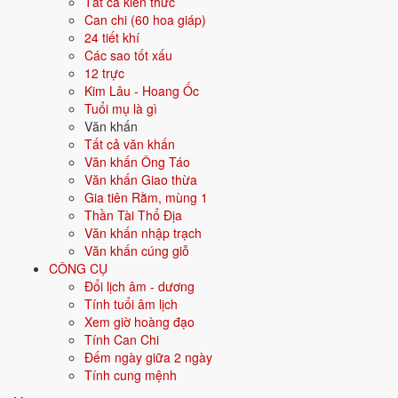
Tất cả kiến thức
Màu hợp
Trắng
Bạc
Xám
Vàng nhạt
Can chi (60 hoa giáp)
24 tiết khí
Hướng hợp
Tây, Tây Bắc
Các sao tốt xấu
12 trực
Hành tương sinh
Thổ (Thổ sinh Kim); Thủy (Kim sinh Thủy)
Kim Lâu - Hoang Ốc
Tuổi mụ là gì
Hành tương khắc
Hỏa (Hỏa khắc Kim); Mộc (Kim khắc Mộc)
Văn khấn
Tất cả văn khấn
Tuổi năm 2026
35 tuổi mụ / 34 tuổi dương - Trưởng thành
Văn khấn Ông Táo
Văn khấn Giao thừa
Gia tiên Rằm, mùng 1
Ý nghĩa nạp âm Kiếm Phong Kim
Thần Tài Thổ Địa
Văn khấn nhập trạch
Người sinh năm
1992
mang nạp âm
Kiếm Phong Kim
- biểu tượng
Văn khấn cúng giỗ
cho
Vàng mũi kiếm
. Đây là một trong các nạp âm thuộc hành
Kim
CÔNG CỤ
trong vòng 60 hoa giáp.
Đổi lịch âm - dương
Tượng trưng cho kim loại, sự cứng cáp, sắc bén, kỷ luật. Người mệnh
Tính tuổi âm lịch
Kim có ý chí, quyết đoán.
Xem giờ hoàng đạo
Tính Can Chi
Tìm hiểu chi tiết nạp âm Kiếm Phong Kim: màu hợp, hướng tốt, năm
Đếm ngày giữa 2 ngày
sinh, tương sinh tương khắc →
Tính cung mệnh
Quan hệ Can × Chi (Kim sinh Thủy):
Chi Kim sinh Can Thủy - môi