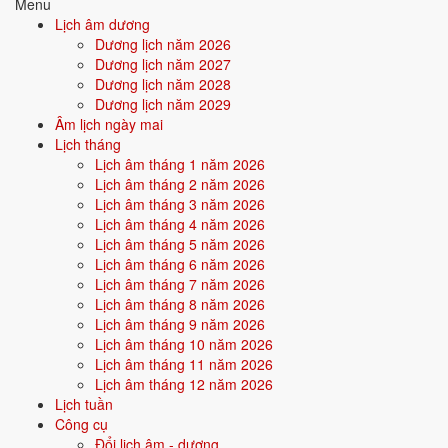
Menu
trường hỗ trợ bản thân. Người này dễ nhận được sự giúp đỡ từ ngoài,
Lịch âm dương
gặp quý nhân.
Dương lịch năm 2026
Dương lịch năm 2027
Điểm mạnh:
May mắn, được nâng đỡ, dễ thành công nhờ thiên
Dương lịch năm 2028
thời địa lợi.
Dương lịch năm 2029
Âm lịch ngày mai
Điểm cần lưu ý:
Có thể bị phụ thuộc hoặc ỷ lại khi quá nhiều
Lịch tháng
thuận lợi.
Lịch âm tháng 1 năm 2026
Lịch âm tháng 2 năm 2026
Lịch âm tháng 3 năm 2026
Bối cảnh vận khí khi sinh năm 1992
Lịch âm tháng 4 năm 2026
Người sinh năm
1992
rơi vào
Vận 7 - Thất Xích Kim
(1984-2003)
Lịch âm tháng 5 năm 2026
trong chu kỳ Tam Nguyên Cửu Vận. Mệnh Kim sinh trong Vận 7 Thất
Lịch âm tháng 6 năm 2026
Xích Kim (Kim) - đồng hành cộng hưởng, vận khí khi sinh thuận theo
Lịch âm tháng 7 năm 2026
bản mệnh, tiềm năng phát huy mạnh trong thời đại của tài chính, giao
Lịch âm tháng 8 năm 2026
thương.
Lịch âm tháng 9 năm 2026
Lịch âm tháng 10 năm 2026
Lịch âm tháng 11 năm 2026
Tính chất vận:
Tài chính, giao thương - Vận mở cửa kinh tế - thị
Lịch âm tháng 12 năm 2026
trường, doanh nhân, dotcom.
Lịch tuần
Quan hệ mệnh × vận:
Kim - Kim bình hòa.
Công cụ
Đổi lịch âm - dương