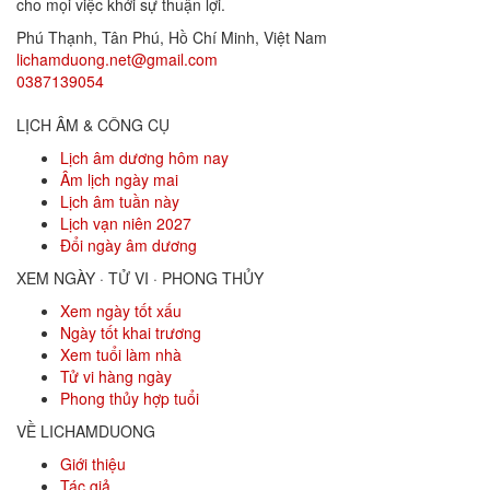
cho mọi việc khởi sự thuận lợi.
Phú Thạnh, Tân Phú
,
Hồ Chí Minh
,
Việt Nam
lichamduong.net@gmail.com
0387139054
LỊCH ÂM & CÔNG CỤ
Lịch âm dương hôm nay
Âm lịch ngày mai
Lịch âm tuần này
Lịch vạn niên 2027
Đổi ngày âm dương
XEM NGÀY · TỬ VI · PHONG THỦY
Xem ngày tốt xấu
Ngày tốt khai trương
Xem tuổi làm nhà
Tử vi hàng ngày
Phong thủy hợp tuổi
VỀ LICHAMDUONG
Giới thiệu
Tác giả