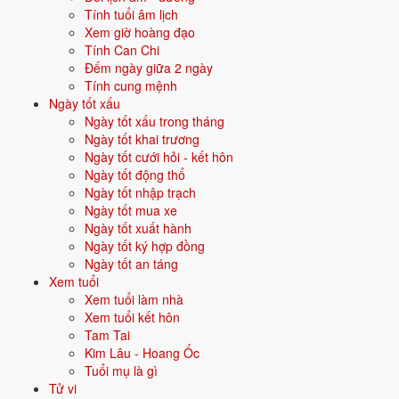
Tính tuổi âm lịch
Vận năm 2026 Bính Ngọ cho người sinh năm 1992
Xem giờ hoàng đạo
Tính Can Chi
Năm
2026
(Bính Ngọ), người tuổi
Thân
(sinh năm 1992) ở
tuổi 35
mụ
Đếm ngày giữa 2 ngày
- thuộc nhóm
Trưởng thành
. Quan hệ với Thái Tuế năm xem:
Bình
Tính cung mệnh
hoà với Thái Tuế
.
Ngày tốt xấu
Ngày tốt xấu trong tháng
Năm tương đối ổn định - không có biến động lớn về vận khí.
Ngày tốt khai trương
Ngày tốt cưới hỏi - kết hôn
Ngày tốt động thổ
Năm 2026 người sinh năm 1992 nên tập trung gì?
Ngày tốt nhập trạch
Ở độ tuổi
34 (Trưởng thành)
, người sinh năm 1992 nên ưu tiên các
Ngày tốt mua xe
chủ đề sau:
Ngày tốt xuất hành
Ngày tốt ký hợp đồng
Tình duyên - kết hôn
Sự nghiệp
Ngày tốt an táng
Xem tuổi
Xem tuổi làm nhà
Mua nhà - mua xe
Đầu tư
Xem tuổi kết hôn
Tam Tai
Đặt tên cho người sinh năm 1992 mệnh Kim
Kim Lâu - Hoang Ốc
Tuổi mụ là gì
Khi đặt tên cho người sinh năm
1992
mệnh
Kim
, nên chọn các tên có
Tử vi
bộ chữ Hán thuộc hành bản mệnh hoặc hành tương sinh; tránh bộ chữ