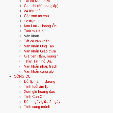
Tất cả kiến thức
Màu hợp
Đen
Xanh dương
Can chi (60 hoa giáp)
Xanh nước biển
24 tiết khí
Các sao tốt xấu
12 trực
Hướng hợp
Bắc
Kim Lâu - Hoang Ốc
Tuổi mụ là gì
Hành tương sinh
Kim (Kim sinh Thủy); Mộc (Thủy sinh
Văn khấn
Mộc)
Tất cả văn khấn
Văn khấn Ông Táo
Hành tương khắc
Thổ (Thổ khắc Thủy); Hỏa (Thủy khắc
Văn khấn Giao thừa
Hỏa)
Gia tiên Rằm, mùng 1
Thần Tài Thổ Địa
Tuổi năm 2026
0 tuổi mụ / -1 tuổi dương - Sơ sinh
Văn khấn nhập trạch
Văn khấn cúng giỗ
Ý nghĩa nạp âm Thiên Hà Thủy
CÔNG CỤ
Đổi lịch âm - dương
Người sinh năm
2027
mang nạp âm
Thiên Hà Thủy
- biểu tượng cho
Tính tuổi âm lịch
Nước trên trời
. Đây là một trong các nạp âm thuộc hành
Thủy
trong
Xem giờ hoàng đạo
vòng 60 hoa giáp.
Tính Can Chi
Tượng trưng cho nước, sự mềm mại, lưu chuyển. Người mệnh Thủy
Đếm ngày giữa 2 ngày
thông minh, khéo léo, trí tuệ.
Tính cung mệnh