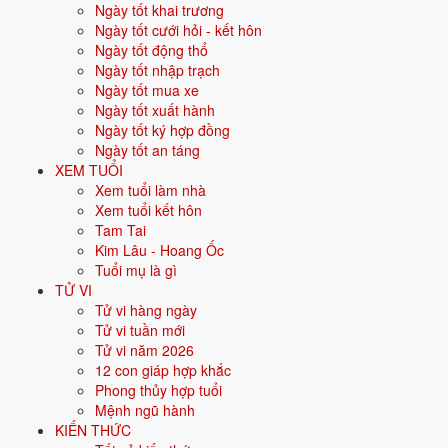
Ngày tốt khai trương
Vận khí khi sinh:
Vận 9 Cửu Tử Hỏa (2024-2043) - Danh vọng, công
Ngày tốt cưới hỏi - kết hôn
nghệ, AI.
Ngày tốt động thổ
Năm
2026
:
0 tuổi mụ, năm Bính Ngọ - Lục hợp.
Ngày tốt nhập trạch
Ngày tốt mua xe
Ngày tốt xuất hành
Sinh năm 2027 là tuổi gì, mệnh gì?
Ngày tốt ký hợp đồng
Ngày tốt an táng
Người sinh năm
2027
là tuổi
Đinh Mùi
- con Dê, nạp âm
Thiên Hà
XEM TUỔI
Thủy
, mệnh
Thủy
. Màu hợp gồm Đen, Xanh dương, Xanh nước biển;
Xem tuổi làm nhà
hướng hợp là Bắc. Bảng dưới đây tóm tắt 10 chỉ số cốt lõi:
Xem tuổi kết hôn
Tam Tai
Năm sinh dương
2027
Kim Lâu - Hoang Ốc
lịch
Tuổi mụ là gì
TỬ VI
Can chi
Đinh Mùi
(Âm Hỏa - Thổ)
Tử vi hàng ngày
Tử vi tuần mới
Con giáp
Mùi - Con Dê
Tử vi năm 2026
12 con giáp hợp khắc
Nạp âm
Thiên Hà Thủy
(Nước trên trời)
Phong thủy hợp tuổi
Mệnh ngũ hành
Mệnh ngũ hành
💧
Thủy
KIẾN THỨC