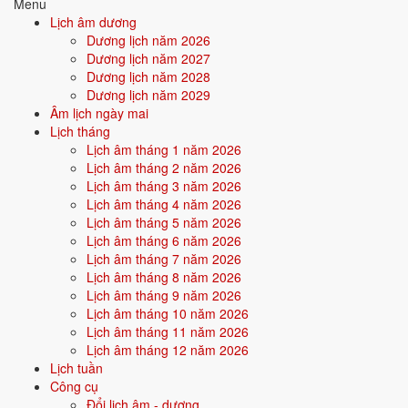
Tìm hiểu chi tiết nạp âm Thiên Hà Thủy: màu hợp, hướng tốt, năm
Menu
sinh, tương sinh tương khắc →
Lịch âm dương
Dương lịch năm 2026
Quan hệ Can × Chi (Hỏa sinh Thổ):
Can Hỏa sinh Chi Thổ - nội tâm
Dương lịch năm 2027
nuôi dưỡng hành động. Người này có xu hướng âm thầm hy sinh để
Dương lịch năm 2028
người khác/môi trường tỏa sáng.
Dương lịch năm 2029
Âm lịch ngày mai
Điểm mạnh:
Kiên nhẫn, bền bỉ, âm thầm tích lũy, có sức cống
Lịch tháng
hiến.
Lịch âm tháng 1 năm 2026
Lịch âm tháng 2 năm 2026
Điểm cần lưu ý:
Dễ bị bào mòn năng lượng nếu không biết giữ
Lịch âm tháng 3 năm 2026
giới hạn cho bản thân.
Lịch âm tháng 4 năm 2026
Lịch âm tháng 5 năm 2026
Lịch âm tháng 6 năm 2026
Bối cảnh vận khí khi sinh năm 2027
Lịch âm tháng 7 năm 2026
Lịch âm tháng 8 năm 2026
Người sinh năm
2027
rơi vào
Vận 9 - Cửu Tử Hỏa
(2024-2043) trong
Lịch âm tháng 9 năm 2026
chu kỳ Tam Nguyên Cửu Vận. Mệnh Thủy sinh trong Vận 9 Cửu Tử
Lịch âm tháng 10 năm 2026
Hỏa (Hỏa) - thủy khắc hỏa: bản mệnh phải vượt qua thử thách của
Lịch âm tháng 11 năm 2026
thời đại để khẳng định mình, nhưng nếu vượt được sẽ tạo nên dấu ấn
Lịch âm tháng 12 năm 2026
rất riêng.
Lịch tuần
Công cụ
Tính chất vận:
Danh vọng, công nghệ, AI - Vận AI, công nghệ
Đổi lịch âm - dương