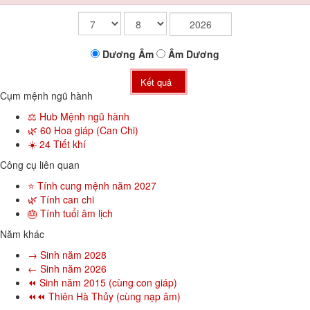
Dương
Âm
Âm
Dương
Kết quả
Cụm mệnh ngũ hành
⚖️ Hub Mệnh ngũ hành
🌿 60 Hoa giáp (Can Chi)
☀️ 24 Tiết khí
Công cụ liên quan
⭐ Tính cung mệnh năm 2027
🌿 Tính can chi
🎂 Tính tuổi âm lịch
Năm khác
→ Sinh năm 2028
← Sinh năm 2026
⏪ Sinh năm 2015 (cùng con giáp)
⏪⏪ Thiên Hà Thủy (cùng nạp âm)