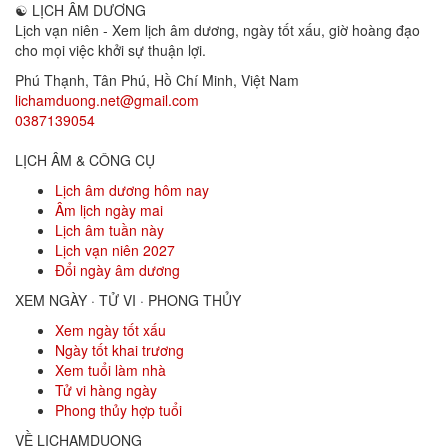
☯
LỊCH ÂM DƯƠNG
Lịch vạn niên - Xem lịch âm dương, ngày tốt xấu, giờ hoàng đạo
cho mọi việc khởi sự thuận lợi.
Phú Thạnh, Tân Phú
,
Hồ Chí Minh
,
Việt Nam
lichamduong.net@gmail.com
0387139054
LỊCH ÂM & CÔNG CỤ
Lịch âm dương hôm nay
Âm lịch ngày mai
Lịch âm tuần này
Lịch vạn niên 2027
Đổi ngày âm dương
XEM NGÀY · TỬ VI · PHONG THỦY
Xem ngày tốt xấu
Ngày tốt khai trương
Xem tuổi làm nhà
Tử vi hàng ngày
Phong thủy hợp tuổi
VỀ LICHAMDUONG