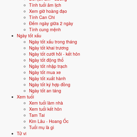
số, truyền thông, sáng tạo.
Tính tuổi âm lịch
Xem giờ hoàng đạo
Quan hệ mệnh × vận:
Thủy khắc Hỏa.
Tính Can Chi
Đếm ngày giữa 2 ngày
Vận năm 2026 Bính Ngọ cho người sinh năm 2027
Tính cung mệnh
Ngày tốt xấu
Năm
2026
(Bính Ngọ), người tuổi
Mùi
(sinh năm 2027) ở
tuổi 0
mụ -
Ngày tốt xấu trong tháng
thuộc nhóm
Sơ sinh
. Quan hệ với Thái Tuế năm xem:
Lục hợp
.
Ngày tốt khai trương
Ngày tốt cưới hỏi - kết hôn
Năm hợp khí - hợp tác, tình cảm, hôn nhân thuận lợi.
Ngày tốt động thổ
Ngày tốt nhập trạch
Ngày tốt mua xe
Năm 2026 người sinh năm 2027 nên tập trung gì?
Ngày tốt xuất hành
Ngày tốt ký hợp đồng
Ở độ tuổi
-1 (Sơ sinh)
, người sinh năm 2027 nên ưu tiên các chủ đề
Ngày tốt an táng
sau:
Xem tuổi
Xem tuổi làm nhà
Đặt tên con
Màu sơn phòng
Xem tuổi kết hôn
Tam Tai
Hướng đặt nôi
Sinh con tốt hay không
Kim Lâu - Hoang Ốc
Tuổi mụ là gì
Tử vi
Đặt tên cho người sinh năm 2027 mệnh Thủy