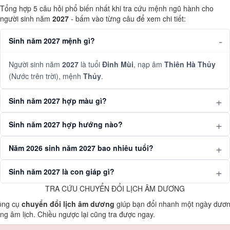
Tổng hợp 5 câu hỏi phổ biến nhất khi tra cứu mệnh ngũ hành cho
người sinh năm
2027
- bấm vào từng câu để xem chi tiết:
Sinh năm 2027 mệnh gì?
Người sinh năm
2027
là tuổi
Đinh Mùi
, nạp âm
Thiên Hà Thủy
(Nước trên trời), mệnh
Thủy
.
Sinh năm 2027 hợp màu gì?
Sinh năm 2027 hợp hướng nào?
Năm 2026 sinh năm 2027 bao nhiêu tuổi?
Sinh năm 2027 là con giáp gì?
TRA CỨU CHUYỂN ĐỔI LỊCH ÂM DƯƠNG
ông cụ
chuyển đổi lịch âm dương
giúp bạn đổi nhanh một ngày dươ
ng âm lịch. Chiều ngược lại cũng tra được ngay.