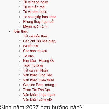
Tử vi hàng ngày
Khi đặt tên cho người sinh năm
2027
mệnh
Thủy
, nên chọn các tên có
Tử vi tuần mới
bộ chữ Hán thuộc hành bản mệnh hoặc hành tương sinh; tránh bộ chữ
Tử vi năm 2026
thuộc hành tương khắc. Dưới đây là gợi ý cho
Nam
:
12 con giáp hợp khắc
Phong thủy hợp tuổi
👦 Nam
👧 Nữ
Mệnh ngũ hành
Kiến thức
Tất cả kiến thức
Gợi ý tên đẹp cho Nam mệnh Thủy:
Can chi (60 hoa giáp)
Hải Đăng
Giang Long
Quang Hải
Trường Giang
Hồng Hải
24 tiết khí
Các sao tốt xấu
Sinh năm 2027 hợp gì - kỵ gì
12 trực
Kim Lâu - Hoang Ốc
Người sinh năm
2027
mệnh
Thủy
hợp các yếu tố thuộc bản mệnh và
Tuổi mụ là gì
tương sinh, kỵ các yếu tố tương khắc. Cụ thể trên 5 phương diện:
Tất cả văn khấn
Văn khấn Ông Táo
Sinh năm 2027 hợp màu gì?
Văn khấn Giao thừa
Gia tiên Rằm, mùng 1
Người mệnh
Thủy
sinh năm 2027 nên ưu tiên các màu thuộc bản
Thần Tài Thổ Địa
mệnh và màu tương sinh:
Đen, Xanh dương, Xanh nước biển
. Dùng
Văn khấn nhập trạch
cho quần áo, xe, sơn nhà, vật phẩm phong thuỷ.
Văn khấn cúng giỗ
Sinh năm 2027 hợp hướng nào?