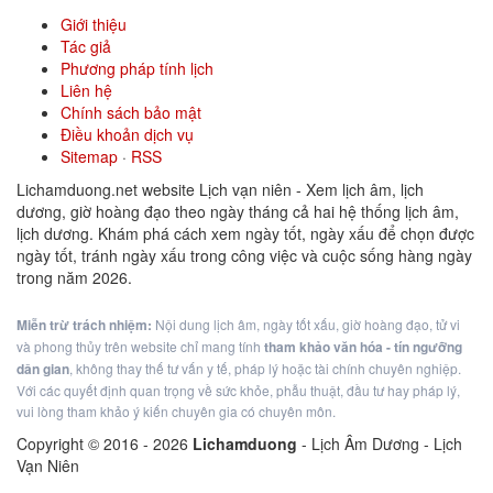
Giới thiệu
Tác giả
Phương pháp tính lịch
Liên hệ
Chính sách bảo mật
Điều khoản dịch vụ
Sitemap
·
RSS
Lichamduong.net website Lịch vạn niên - Xem lịch âm, lịch
dương, giờ hoàng đạo theo ngày tháng cả hai hệ thống lịch âm,
lịch dương. Khám phá cách xem ngày tốt, ngày xấu để chọn được
ngày tốt, tránh ngày xấu trong công việc và cuộc sống hàng ngày
trong năm 2026.
Miễn trừ trách nhiệm:
Nội dung lịch âm, ngày tốt xấu, giờ hoàng đạo, tử vi
và phong thủy trên website chỉ mang tính
tham khảo văn hóa - tín ngưỡng
dân gian
, không thay thế tư vấn y tế, pháp lý hoặc tài chính chuyên nghiệp.
Với các quyết định quan trọng về sức khỏe, phẫu thuật, đầu tư hay pháp lý,
vui lòng tham khảo ý kiến chuyên gia có chuyên môn.
Copyright © 2016 -
2026
Lichamduong
- Lịch Âm Dương - Lịch
Vạn Niên