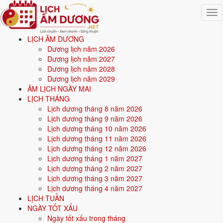
Togg
navig
LỊCH ÂM DƯƠNG
Trang chủ
Dương lịch năm 2026
Mệnh ngũ hành
Dương lịch năm 2027
Sinh năm 2027
Dương lịch năm 2028
Dương lịch năm 2029
💧
ÂM LỊCH NGÀY MAI
LỊCH THÁNG
Lịch dương tháng 8 năm 2026
Sinh năm
2027
mệnh gì? Đinh Mùi Thiên Hà Thủy -
Lịch dương tháng 9 năm 2026
mệnh Thủy
Lịch dương tháng 10 năm 2026
Lịch dương tháng 11 năm 2026
Người sinh năm
2027
là tuổi
Đinh Mùi
(con Dê), nạp âm
Thiên Hà
Lịch dương tháng 12 năm 2026
Thủy
-
Nước trên trời
, mệnh
Thủy
. Năm
2026
0 tuổi mụ
(-1 tuổi
Lịch dương tháng 1 năm 2027
dương).
Lịch dương tháng 2 năm 2027
Lịch dương tháng 3 năm 2027
Lịch dương tháng 4 năm 2027
Sinh năm
2027
(Đinh Mùi, con Dê) thuộc mệnh
Thủy
- nạp âm
Thiên
LỊCH TUẦN
Hà Thủy
.
NGÀY TỐT XẤU
Ngày tốt xấu trong tháng
Màu hợp:
Đen, Xanh dương, Xanh nước biển.
Hướng hợp:
Bắc.