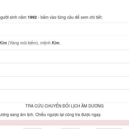
 người sinh năm
1992
- bấm vào từng câu để xem chi tiết:
Kim
(Vàng mũi kiếm), mệnh
Kim
.
TRA CỨU CHUYỂN ĐỔI LỊCH ÂM DƯƠNG
ơng sang âm lịch. Chiều ngược lại cũng tra được ngay.