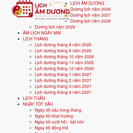
LỊCH ÂM DƯƠNG
Dương lịch năm 2026
Dương lịch năm 2027
Dương lịch năm 2028
Dương lịch năm 2029
Trang chủ
ÂM LỊCH NGÀY MAI
Mệnh ngũ hành
LỊCH THÁNG
Sinh năm 1992
Lịch dương tháng 8 năm 2026
Lịch dương tháng 9 năm 2026
⚒️
Sinh năm
1992
mệnh gì? Nhâm Thâ
Lịch dương tháng 10 năm 2026
Lịch dương tháng 11 năm 2026
Người sinh năm
1992
là tuổi
Nhâm Thân
(con Khỉ)
Lịch dương tháng 12 năm 2026
Lịch dương tháng 1 năm 2027
Lịch dương tháng 2 năm 2027
Sinh năm
1992
(Nhâm Thân, con Khỉ) thuộc mệnh
Kim
- nạp âm
Ki
Lịch dương tháng 3 năm 2027
Màu hợp:
Trắng, Bạc, Xám, Vàng nhạt.
Hướng hợp:
Tây, Tây Bắc.
Lịch dương tháng 4 năm 2027
LỊCH TUẦN
Vận khí khi sinh:
Vận 7 Thất Xích Kim (1984-2003) - Tài chính, giao 
NGÀY TỐT XẤU
Năm
2026
:
35 tuổi mụ, năm Bính Ngọ - Bình hoà với Thái Tuế.
Ngày tốt xấu trong tháng
Ngày tốt khai trương
Ngày tốt cưới hỏi - kết hôn
Sinh năm 1992 là tuổi gì, mệnh gì?
Ngày tốt động thổ