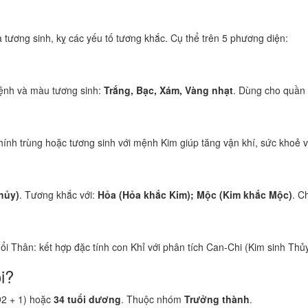
tương sinh, kỵ các yếu tố tương khắc. Cụ thể trên 5 phương diện:
ệnh và màu tương sinh:
Trắng, Bạc, Xám, Vàng nhạt
. Dùng cho quần 
ính trùng hoặc tương sinh với mệnh Kim giúp tăng vận khí, sức khoẻ và
hủy)
. Tương khắc với:
Hỏa (Hỏa khắc Kim); Mộc (Kim khắc Mộc)
. C
uổi Thân: kết hợp đặc tính con Khỉ với phân tích Can-Chi (Kim sinh Thủy
i?
92 + 1) hoặc
34 tuổi dương
. Thuộc nhóm
Trưởng thành
.