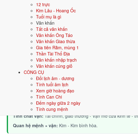
12 trực
Ý nghĩa nạp âm Kiếm Phong Kim
Kim Lâu - Hoang Ốc
Người sinh năm
Tuổi mụ là gì
1992
mang nạp âm
Kiếm Phong Kim
- biểu tượn
Văn khấn
Tượng trưng cho kim loại, sự cứng cáp, sắc bén, kỷ luật. Người mệ
Tất cả văn khấn
Tìm hiểu chi tiết nạp âm Kiếm Phong Kim: màu hợp, hướng tốt, nă
Văn khấn Ông Táo
Văn khấn Giao thừa
Quan hệ Can × Chi (Kim sinh Thủy):
Chi Kim sinh Can Thủy - môi
Gia tiên Rằm, mùng 1
Thần Tài Thổ Địa
Điểm mạnh:
May mắn, được nâng đỡ, dễ thành công nhờ thiên th
Văn khấn nhập trạch
Văn khấn cúng giỗ
Điểm cần lưu ý:
Có thể bị phụ thuộc hoặc ỷ lại khi quá nhiều th
CÔNG CỤ
Đổi lịch âm - dương
Tính tuổi âm lịch
Bối cảnh vận khí khi sinh năm 1992
Xem giờ hoàng đạo
Người sinh năm
1992
rơi vào
Vận 7 - Thất Xích Kim
(1984-2003) t
Tính Can Chi
bản mệnh, tiềm năng phát huy mạnh trong thời đại của tài chính, g
Đếm ngày giữa 2 ngày
Tính cung mệnh
Tính chất vận:
Tài chính, giao thương - Vận mở cửa kinh tế - t
Quan hệ mệnh × vận:
Kim - Kim bình hòa.