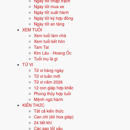
Ngày tốt nhập trạch
Người sinh năm
1992
là tuổi
Nhâm Thân
- con Khỉ, nạp âm
Kiếm 
Ngày tốt mua xe
Ngày tốt xuất hành
Năm sinh dương lịch
Ngày tốt ký hợp đồng
Ngày tốt an táng
Can chi
XEM TUỔI
Xem tuổi làm nhà
Con giáp
Xem tuổi kết hôn
Tam Tai
Nạp âm
Kim Lâu - Hoang Ốc
Tuổi mụ là gì
Mệnh ngũ hành
TỬ VI
Tử vi hàng ngày
Màu hợp
Tử vi tuần mới
Tử vi năm 2026
Hướng hợp
12 con giáp hợp khắc
Phong thủy hợp tuổi
Hành tương sinh
Mệnh ngũ hành
KIẾN THỨC
Hành tương khắc
Tất cả kiến thức
Can chi (60 hoa giáp)
Tuổi năm 2026
24 tiết khí
Các sao tốt xấu