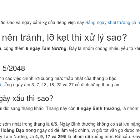
ắc Đạo và ngày cấm kỵ của riêng việc này
Bảng ngày khai trương cả 
ên tránh, lỡ kẹt thì xử lý sao?
5
, cộng thêm
6 ngày Tam Nương
. Đây là nhóm chồng nhiều yếu tố xấu
g 5/2048
ình các việc chính rơi xuống mức thấp nhất của thang 5 bậc.
5
. Ứng ngày âm 3, 7, 13, 18, 22 và 27 cố định hằng tháng âm.
gày xấu thì sao?
ải dời sang tháng khác. Tháng này còn
9 ngày Bình thường
, là nhóm
: sớm nhất trong tháng là
6/5
. Ngày Bình thường không có sát khí nặn
 Hoàng Đạo
trong ngày đó để làm việc chính, vì giờ tốt vẫn gỡ được 
ày Tam Nương, và
4, 9, 17 và 29/5
là nhóm rơi xuống mức Rất xấu. Đây 