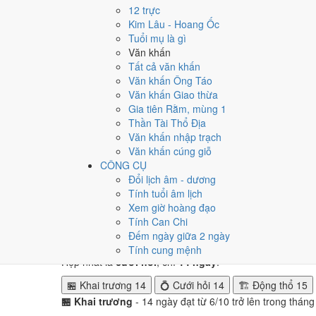
Tuần nào trong tháng 5/20
12 trực
Kim Lâu - Hoang Ốc
Ngày tốt tháng 5/2048 dồn về
tuần 5 (25/5 - 31/5)
với
3 
Tuổi mụ là gì
tuần 4.
Văn khấn
Tất cả văn khấn
Muốn xem sát hơn từng ngày trong một tuần, mở
lịch tuầ
Văn khấn Ông Táo
Văn khấn Giao thừa
Bảng thống kê ngày tốt xấu theo tuần
Gia tiên Rằm, mùng 1
Tuần
Ngày dương
Tốt
Xấu
Phân bố
Đánh giá
Thần Tài Thổ Địa
Tuần 1
1/5 - 3/5
2
1
✅ Tốt
Văn khấn nhập trạch
Tuần 2
4/5 - 10/5
2
3
⚠️ Cần thận trọng
Văn khấn cúng giỗ
Tuần 3
11/5 - 17/5
1
2
⚠️ Cần thận trọng
CÔNG CỤ
Tuần 4
18/5 - 24/5
1
4
⚠️ Nhiều ngày xấu 
Đổi lịch âm - dương
Tuần 5
25/5 - 31/5
3
3
✅ Tốt nhất tháng
Tính tuổi âm lịch
Xem giờ hoàng đạo
Ngày nào đẹp nhất tháng 5
Tính Can Chi
Đếm ngày giữa 2 ngày
Mỗi việc chấm theo bộ Trực và sao 28 Tú riêng nên ngà
Tính cung mệnh
Hẹp nhất là
cưới hỏi
, chỉ
14 ngày
.
🏪 Khai trương
14
💍 Cưới hỏi
14
🏗️ Động thổ
15
🏪 Khai trương
- 14 ngày đạt từ 6/10 trở lên trong thán