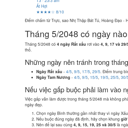
T3 · 23/3 âm
Ất Hợi
★★★★☆ 8/10
Điểm chấm từ Trực, sao Nhị Thập Bát Tú, Hoàng Đạo - H
Tháng 5/2048 có ngày nào n
Tháng 5/2048 có
4 ngày Rất xấu
rơi vào
4, 9, 17 và 29/
thổ.
Những ngày nên tránh trong thán
Ngày Rất xấu
-
4/5
,
9/5
,
17/5
,
29/5
. Điểm trung b
Ngày Tam Nương
-
4/5
,
9/5
,
15/5
,
19/5
,
25/5
,
30/
Nếu việc gấp buộc phải làm vào n
Việc gấp vẫn làm được trong tháng 5/2048 mà không ph
ngày đẹp.
Chọn ngày Bình thường gần nhất thay vì ngày Xấu
Nếu buộc đúng ngày đã định, hãy chọn khung
giờ
Nên để lại sau cùng
4, 9, 15, 19, 25 và 30/5
là ng