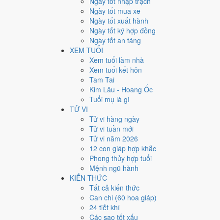
Ngày tốt nhập trạch
6
Ngày tốt mua xe
Ngày quý hiếm
Ngày tốt xuất hành
Ngày tốt ký hợp đồng
Lịch âm dương tháng 5/2048
Ngày tốt an táng
XEM TUỔI
Tháng
Năm
Xem tuổi làm nhà
XEM
Xem tuổi kết hôn
Lưới lịch dưới đây trải đủ
31 ngày
của tháng 5/2048. Mỗi
Tam Tai
mức Xấu trở xuống
.
Kim Lâu - Hoang Ốc
T2
T3
T4
Tuổi mụ là gì
TỬ VI
27
15/3
Đinh Mão
28
16/3
Mậu Thìn
29
17/
Tử vi hàng ngày
4
22/3
Giáp Tuất
Tử vi tuần mới
5
23/3
Ất Hợi
Hoàng
6
24/3
Hắc
Tử vi năm 2026
11
29/3
Tân Tỵ
★
12
30/3
Nhâm Ngọ
Thiên
12 con giáp hợp khắc
13
1/4
Hoàng
Đức
Phong thủy hợp tuổi
20
8/4
Mệnh ngũ hành
18
6/4
Mậu Tý
Hắc
19
7/4
Kỷ Sửu
Hoàng
Đức
KIẾN THỨC
25
13/4
Ất Mùi
Tất cả kiến thức
26
14/4
Bính Thân
Hắc
27
15/
Hoàng
Can chi (60 hoa giáp)
Rất tốt
Tốt
Bình thường
Xấu
Rất xấu
★ Thiên Đức · ✨ Th
24 tiết khí
Các sao tốt xấu