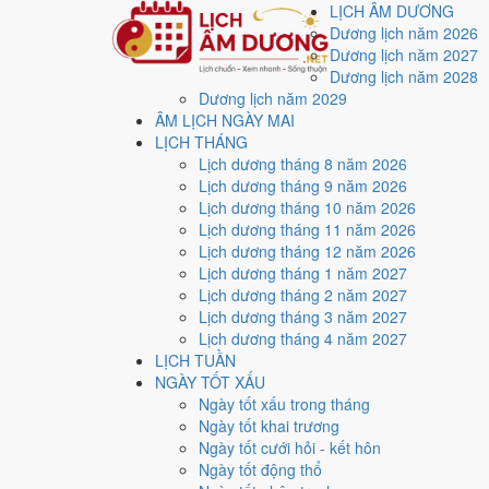
LỊCH ÂM DƯƠNG
Dương lịch năm 2026
Dương lịch năm 2027
Dương lịch năm 2028
Dương lịch năm 2029
Trang chủ
ÂM LỊCH NGÀY MAI
Lịch năm 2048
LỊCH THÁNG
Tháng 5/2048
Lịch dương tháng 8 năm 2026
Lịch âm dương tháng 
Lịch dương tháng 9 năm 2026
Lịch dương tháng 10 năm 2026
Lịch dương tháng 11 năm 2026
Tháng 5/2048 ứng với tháng 3 và 4 âm lịch năm Mậu Th
Lịch dương tháng 12 năm 2026
Lịch dương tháng 1 năm 2027
Tháng 5/2048 có
31 ngày
, gồm 12 ngày thuộc tháng 3 
Lịch dương tháng 2 năm 2027
Thang 5 bậc dùng chung với trang chi tiết từng ngày cho
Lịch dương tháng 3 năm 2027
Lịch dương tháng 4 năm 2027
Xét theo từng việc,
ký hợp đồng
rộng cửa nhất với
17 n
LỊCH TUẦN
5
NGÀY TỐT XẤU
Ngày rất tốt
Ngày tốt xấu trong tháng
4
Ngày tốt khai trương
Ngày tốt
Ngày tốt cưới hỏi - kết hôn
13
Ngày tốt động thổ
Ngày xấu