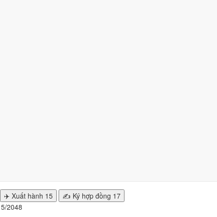
48 nhiều ngày tốt nhất?
ngày
từ mức Tốt trở lên. Kém nhất là
tuần 4 (18/5 - 24/5)
với
4 ngày x
n hiện tại
.
nhất
/2048 để cưới hỏi, khai trương?
y đẹp của từng việc không trùng nhau. Tháng 5/2048 rộng cửa nhất ch
✈️ Xuất hành
15
✍️ Ký hợp đồng
17
g 5/2048