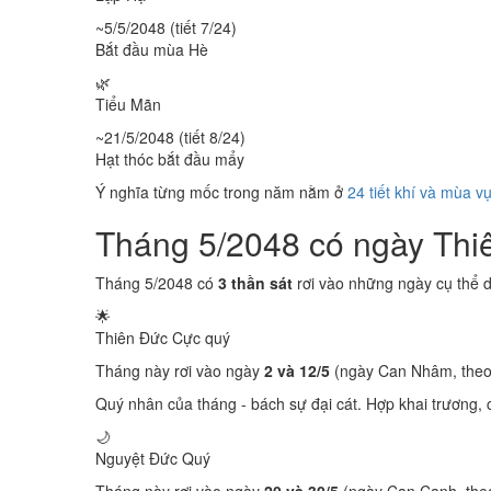
~5/5/2048 (tiết 7/24)
Bắt đầu mùa Hè
🌿
Tiểu Mãn
~21/5/2048 (tiết 8/24)
Hạt thóc bắt đầu mẩy
Ý nghĩa từng mốc trong năm nằm ở
24 tiết khí và mùa v
Tháng 5/2048 có ngày Th
Tháng 5/2048 có
3 thần sát
rơi vào những ngày cụ thể 
🌟
Thiên Đức
Cực quý
Tháng này rơi vào ngày
2 và 12/5
(ngày Can Nhâm, theo
Quý nhân của tháng - bách sự đại cát. Hợp khai trương, c
🌙
Nguyệt Đức
Quý