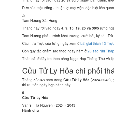
Tháng này rơi vào ngày
20 và 30/5
(ngày Can Canh, theo
Đức của mặt trăng - thuận lợi mọi việc, đặc biệt liên quan
⚠️
Tam Nương Sát
Hung
Tháng này rơi vào ngày
4, 9, 15, 19, 25 và 30/5
(ứng ngà
Tam Nương phá - tránh khai trương, cưới hỏi, ký kết. Trừ 
Cách tra Trực của từng ngày xem ở
bài giải thích 12 Trự
Còn quy tắc chấm sao theo ngày nằm ở
28 sao Nhị Thập
Thần sát ở đây tra theo bảng Ngọc Hạp Thông Thư và lịch
Cửu Tử Ly Hỏa chi phối th
Tháng 5/2048 nằm trong
Cửu Tử Ly Hỏa
(2024-2043), g
thì ưu tiên ngày hợp hành này.
9
Cửu Tử Ly Hỏa
Vận 9 · Hạ Nguyên · 2024 - 2043
Hành chủ