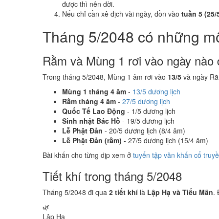
được thì nên dời.
Nếu chỉ cần xê dịch vài ngày, dồn vào
tuần 5 (25/5
Tháng 5/2048 có những m
Rằm và Mùng 1 rơi vào ngày nào 
Trong tháng 5/2048, Mùng 1 âm rơi vào
13/5
và ngày Rằ
Mùng 1 tháng 4 âm
-
13/5 dương lịch
Rằm tháng 4 âm
-
27/5 dương lịch
Quốc Tế Lao Động
- 1/5 dương lịch
Sinh nhật Bác Hồ
- 19/5 dương lịch
Lễ Phật Đản
- 20/5 dương lịch (8/4 âm)
Lễ Phật Đản (rằm)
- 27/5 dương lịch (15/4 âm)
Bài khấn cho từng dịp xem ở
tuyển tập văn khấn cổ truy
Tiết khí trong tháng 5/2048
Tháng 5/2048 đi qua
2 tiết khí
là
Lập Hạ và Tiểu Mãn
.
🌿
Lập Hạ