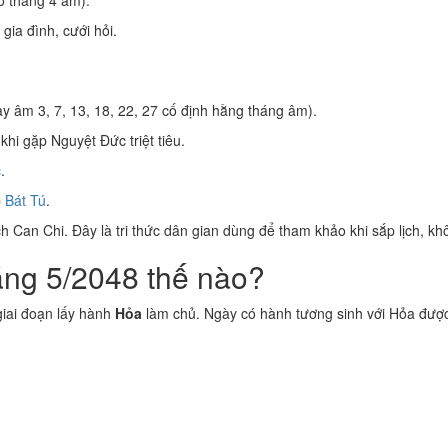
 tháng 4 âm).
 gia đình, cưới hỏi.
y âm 3, 7, 13, 18, 22, 27 cố định hằng tháng âm).
khi gặp Nguyệt Đức triệt tiêu.
c
.
 Bát Tú
.
 Can Chi. Đây là tri thức dân gian dùng để tham khảo khi sắp lịch, kh
áng 5/2048 thế nào?
iai đoạn lấy hành
Hỏa
làm chủ. Ngày có hành tương sinh với Hỏa đượ