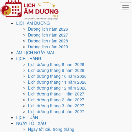
Togg
navig
LỊCH ÂM DƯƠNG
Trang chủ
Dương lịch năm 2026
Lịch năm 2002
Dương lịch năm 2027
Tháng 6/2002
Dương lịch năm 2028
Ngày 10/6/2002 (Kỷ Dậu)
Dương lịch năm 2029
ÂM LỊCH NGÀY MAI
Xem ngày
10/6/2002
dương
LỊCH THÁNG
Lịch dương tháng 8 năm 2026
lịch - Ngày 30/4 âm lịch (Kỷ
Lịch dương tháng 9 năm 2026
Lịch dương tháng 10 năm 2026
Dậu) tốt hay xấu?
Lịch dương tháng 11 năm 2026
Lịch dương tháng 12 năm 2026
Lịch dương tháng 1 năm 2027
Ngày 10/6/2002 dương lịch (Thứ Hai) là ngày 30/4/2002 âm lịch
,
Lịch dương tháng 2 năm 2027
tức ngày
Kỷ Dậu
- Can sinh Chi, Trực Định, Sao Nguy, nạp âm Đại
Lịch dương tháng 3 năm 2027
Trạch Thổ. Tổng hòa, đây là
Ngày Hung
với điểm trung bình
4.7/10
Lịch dương tháng 4 năm 2027
cho các việc quan trọng. Giờ Hoàng Đạo trong ngày:
Tý, Dần, Mão,
LỊCH TUẦN
Ngọ, Mùi, Dậu
.
NGÀY TỐT XẤU
Ngày Dương
Ngày tốt xấu trong tháng