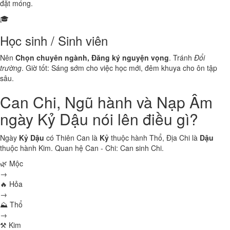
đặt móng.
🎓
Học sinh / Sinh viên
Nên
Chọn chuyên ngành, Đăng ký nguyện vọng
. Tránh
Đổi
trường
. Giờ tốt: Sáng sớm cho việc học mới, đêm khuya cho ôn tập
sâu.
Can Chi, Ngũ hành và Nạp Âm
ngày Kỷ Dậu nói lên điều gì?
Ngày
Kỷ Dậu
có Thiên Can là
Kỷ
thuộc hành
Thổ
, Địa Chi là
Dậu
thuộc hành
Kim
. Quan hệ Can - Chi:
Can sinh Chi
.
🌿 Mộc
→
🔥 Hỏa
→
⛰ Thổ
→
⚒ Kim