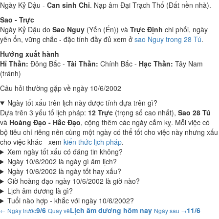
Ngày Kỷ Dậu -
Can sinh Chi
. Nạp âm Đại Trạch Thổ (Đất nền nhà).
Sao - Trực
Ngày Kỷ Dậu do
Sao Nguy
(Yến (Én)) và
Trực Định
chi phối, ngày
yên ổn, vững chắc - đặc tính đầy đủ xem ở
sao Nguy trong 28 Tú
.
Hướng xuất hành
Hỉ Thần:
Đông Bắc -
Tài Thần:
Chính Bắc -
Hạc Thần:
Tây Nam
(tránh)
Câu hỏi thường gặp về ngày 10/6/2002
Ngày tốt xấu trên lịch này được tính dựa trên gì?
Dựa trên 3 yếu tố lịch pháp:
12 Trực
(trọng số cao nhất),
Sao 28 Tú
và
Hoàng Đạo - Hắc Đạo
, cộng thêm các ngày cấm kỵ. Mỗi việc có
bộ tiêu chí riêng nên cùng một ngày có thể tốt cho việc này nhưng xấu
cho việc khác - xem
kiến thức lịch pháp
.
Xem ngày tốt xấu có đáng tin không?
Ngày 10/6/2002 là ngày gì âm lịch?
Ngày 10/6/2002 là ngày tốt hay xấu?
Giờ hoàng đạo ngày 10/6/2002 là giờ nào?
Lịch âm dương là gì?
Tuổi nào hợp - khắc với ngày 10/6/2002?
9/6
Lịch âm dương hôm nay
11/6
← Ngày trước
Quay về
Ngày sau →