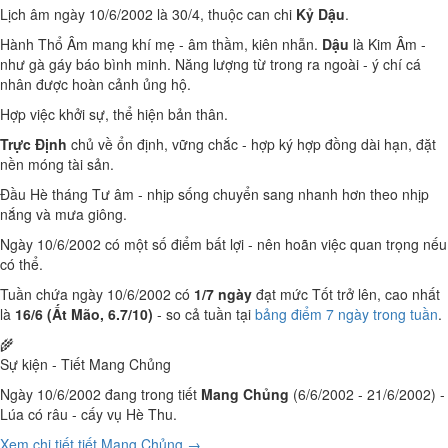
Lịch âm ngày 10/6/2002 là 30/4, thuộc can chi
Kỷ Dậu
.
Hành Thổ Âm mang khí mẹ - âm thầm, kiên nhẫn.
Dậu
là Kim Âm -
như gà gáy báo bình minh. Năng lượng từ trong ra ngoài - ý chí cá
nhân được hoàn cảnh ủng hộ.
Hợp việc khởi sự, thể hiện bản thân.
Trực Định
chủ về ổn định, vững chắc - hợp ký hợp đồng dài hạn, đặt
nền móng tài sản.
Đầu Hè tháng Tư âm - nhịp sống chuyển sang nhanh hơn theo nhịp
nắng và mưa giông.
Ngày 10/6/2002 có một số điểm bất lợi - nên hoãn việc quan trọng nếu
có thể.
Tuần chứa ngày 10/6/2002 có
1/7 ngày
đạt mức Tốt trở lên, cao nhất
là
16/6 (Ất Mão, 6.7/10)
- so cả tuần tại
bảng điểm 7 ngày trong tuần
.
🌾
Sự kiện - Tiết Mang Chủng
Ngày 10/6/2002 đang trong tiết
Mang Chủng
(6/6/2002 - 21/6/2002) -
Lúa có râu - cấy vụ Hè Thu.
Xem chi tiết tiết Mang Chủng →