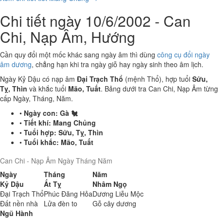
Chi tiết ngày 10/6/2002 - Can
Chi, Nạp Âm, Hướng
Cần quy đổi một mốc khác sang ngày âm thì dùng
công cụ đổi ngày
âm dương
, chẳng hạn khi tra ngày giỗ hay ngày sinh theo âm lịch.
Ngày Kỷ Dậu có nạp âm
Đại Trạch Thổ
(mệnh Thổ), hợp tuổi
Sửu,
Tỵ, Thìn
và khắc tuổi
Mão, Tuất
. Bảng dưới tra Can Chi, Nạp Âm từng
cấp Ngày, Tháng, Năm.
•
Ngày con:
Gà 🐔
•
Tiết khí:
Mang Chủng
•
Tuổi hợp:
Sửu, Tỵ, Thìn
•
Tuổi khắc:
Mão, Tuất
Can Chi - Nạp Âm Ngày Tháng Năm
Ngày
Tháng
Năm
Kỷ Dậu
Ất Tỵ
Nhâm Ngọ
Đại Trạch Thổ
Phúc Đăng Hỏa
Dương Liễu Mộc
Đất nền nhà
Lửa đèn to
Gỗ cây dương
Ngũ Hành