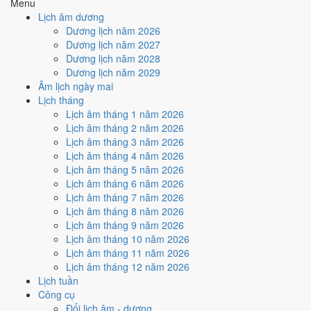
Menu
Cách tính ngày tốt
Lịch âm dương
🏗️
Động thổ - khởi công
Dương lịch năm 2026
4
/10
Trung bình
Dương lịch năm 2027
Động thổ - khởi công hôm nay ở
mức trung bình (4/10)
do
Dương lịch năm 2028
Ngày Hắc Đạo
gây bất lợi.
Dương lịch năm 2029
Âm lịch ngày mai
Cách tính ngày tốt
Lịch tháng
🏡
Nhập trạch - vào nhà mới
Lịch âm tháng 1 năm 2026
6
/10
Tốt
Lịch âm tháng 2 năm 2026
Nhập trạch - vào nhà mới hôm nay ở
mức tốt (6/10)
nhờ hợp
Lịch âm tháng 3 năm 2026
Trực Định
, nhưng Ngày Hắc Đạo kéo giảm điểm.
Lịch âm tháng 4 năm 2026
Cách tính ngày tốt
Lịch âm tháng 5 năm 2026
🚗
Mua xe - tậu xe
Lịch âm tháng 6 năm 2026
4
/10
Trung bình
Lịch âm tháng 7 năm 2026
Mua xe - tậu xe hôm nay ở
mức trung bình (4/10)
do
Ngày
Lịch âm tháng 8 năm 2026
Hắc Đạo
gây bất lợi.
Lịch âm tháng 9 năm 2026
Lịch âm tháng 10 năm 2026
Cách tính ngày tốt
Lịch âm tháng 11 năm 2026
✈️
Xuất hành - đi xa
Lịch âm tháng 12 năm 2026
4
/10
Trung bình
Lịch tuần
Xuất hành - đi xa hôm nay ở
mức trung bình (4/10)
do
Sao
Công cụ
Nguy và Ngày Hắc Đạo
gây bất lợi.
Đổi lịch âm - dương