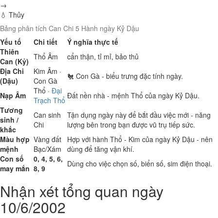
→
💧 Thủy
Bảng phân tích Can Chi 5 Hành ngày Kỷ Dậu
Yếu tố
Chi tiết
Ý nghĩa thực tế
Thiên
Thổ
Âm
cẩn thận, tỉ mỉ, bảo thủ
Can (Kỷ)
Địa Chi
Kim
Âm ·
🐔 Con Gà - biểu trưng đặc tính ngày.
(Dậu)
Con Gà
Thổ
·
Đại
Nạp Âm
Đất nền nhà - mệnh Thổ của ngày Kỷ Dậu.
Trạch Thổ
Tương
Can sinh
Tận dụng ngày này để bắt đầu việc mới - năng
sinh /
Chi
lượng bên trong bạn được vũ trụ tiếp sức.
khắc
Màu hợp
Vàng đất
Hợp với hành Thổ - Kim của ngày Kỷ Dậu - nên
mệnh
Bạc/Xám
dùng để tăng vận khí.
Con số
0, 4, 5, 6,
Dùng cho việc chọn số, biển số, sim điện thoại.
may mắn
8, 9
Nhận xét tổng quan ngày
10/6/2002