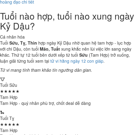
hoàng đạo chi tiết
Tuổi nào hợp, tuổi nào xung ngày
Kỷ Dậu?
Cá nhân hóa
Tuổi
Sửu, Tỵ, Thìn
hợp ngày Kỷ Dậu nhờ quan hệ tam hợp - lục hợp
với chi Dậu, còn tuổi
Mão, Tuất
xung khắc nên lùi việc lớn sang ngày
khác. Thứ tự 12 tuổi bên dưới xếp từ tuổi
Sửu
(Tam Hợp) trở xuống,
luận giải từng tuổi xem tại
tử vi hằng ngày 12 con giáp
.
Tử vi mang tính tham khảo tín ngưỡng dân gian.
🐮
Tuổi Sửu
★★★★★
Tam Hợp
Tam Hợp - quý nhân phù trợ, chốt deal dễ dàng
🐍
Tuổi Tỵ
★★★★★
Tam Hợp