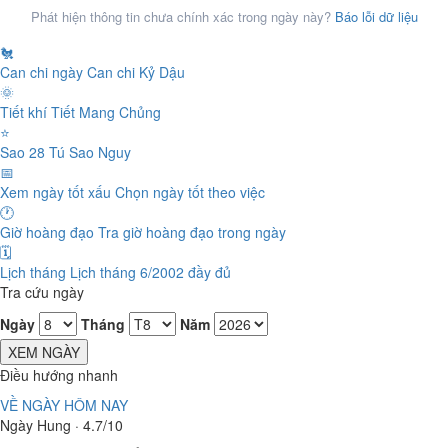
Phát hiện thông tin chưa chính xác trong ngày này?
Báo lỗi dữ liệu
🐔
Can chi ngày
Can chi Kỷ Dậu
🌞
Tiết khí
Tiết Mang Chủng
⭐
Sao 28 Tú
Sao Nguy
📅
Xem ngày tốt xấu
Chọn ngày tốt theo việc
🕐
Giờ hoàng đạo
Tra giờ hoàng đạo trong ngày
🗓️
Lịch tháng
Lịch tháng 6/2002 đầy đủ
Tra cứu ngày
Ngày
Tháng
Năm
XEM NGÀY
Điều hướng nhanh
VỀ NGÀY HÔM NAY
Ngày Hung · 4.7/10