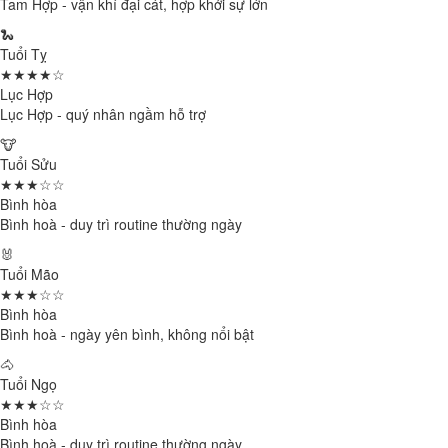
Tam Hợp - vận khí đại cát, hợp khởi sự lớn
🐍
Tuổi Tỵ
★★★★☆
Lục Hợp
Lục Hợp - quý nhân ngầm hỗ trợ
🐮
Tuổi Sửu
★★★☆☆
Bình hòa
Bình hoà - duy trì routine thường ngày
🐰
Tuổi Mão
★★★☆☆
Bình hòa
Bình hoà - ngày yên bình, không nổi bật
🐴
Tuổi Ngọ
★★★☆☆
Bình hòa
Bình hoà - duy trì routine thường ngày