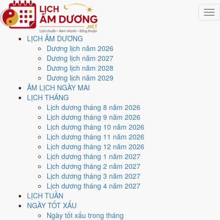
Togg
navig
LỊCH ÂM DƯƠNG
Trang chủ
Dương lịch năm 2026
Lịch năm 2002
Dương lịch năm 2027
Tháng 6/2002
Dương lịch năm 2028
Ngày 9/6/2002 (Mậu Thân)
Dương lịch năm 2029
ÂM LỊCH NGÀY MAI
Xem ngày
9/6/2002
dương
LỊCH THÁNG
Lịch dương tháng 8 năm 2026
lịch - Ngày 29/4 âm lịch
Lịch dương tháng 9 năm 2026
Lịch dương tháng 10 năm 2026
(Mậu Thân) tốt hay xấu?
Lịch dương tháng 11 năm 2026
Lịch dương tháng 12 năm 2026
Lịch dương tháng 1 năm 2027
Ngày 9/6/2002 dương lịch (Chủ Nhật) là ngày 29/4/2002 âm lịch
,
Lịch dương tháng 2 năm 2027
tức ngày
Mậu Thân
- Can sinh Chi, Trực Bình, Sao Hư, nạp âm Đại
Lịch dương tháng 3 năm 2027
Trạch Thổ. Tổng hòa, đây là
Ngày Hung
với điểm trung bình
4.0/10
Lịch dương tháng 4 năm 2027
cho các việc quan trọng. Giờ Hoàng Đạo trong ngày:
Tý, Sửu, Thìn,
LỊCH TUẦN
Tỵ, Mùi, Tuất
.
NGÀY TỐT XẤU
Ngày Dương
Ngày tốt xấu trong tháng