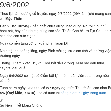
9/6/2002
Theo lịch âm dương cổ truyền, ngày 9/6/2002 (29/4 âm lịch) mang can
chi
Mậu Thân
.
Hành Thổ Dương
- bản chất chứa đựng, bao dung. Người tuổi Khỉ
hoạt bát, hay đùa nhưng cũng sắc sảo. Thiên Can hỗ trợ Địa Chi - như
cha cho con sức mạnh.
Ngày có nền tảng vững, xuất phát thuận lợi.
Như mặt hồ phẳng lặng, ngày Bình mời gọi sự điềm tĩnh và những việc
thường ngày.
Tháng Tư âm - vào Hè, khí Hoả bắt đầu vượng. Mưa rào đầu mùa,
cây trái đậu quả.
Ngày 9/6/2002 có một số điểm bất lợi - nên hoãn việc quan trọng nếu
có thể.
Tuần chứa ngày 9/6/2002 có
2/7 ngày
đạt mức Tốt trở lên, cao nhất là
4/6 (Quý Mão, 7.6/10)
- so cả tuần tại
bảng điểm 7 ngày trong tuần
.
🌾
Sự kiện - Tiết Mang Chủng