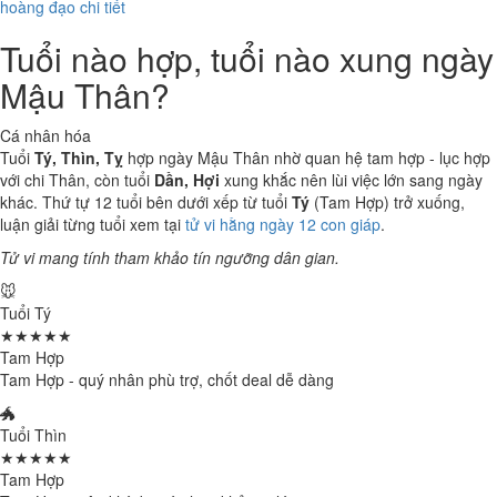
hoàng đạo chi tiết
Tuổi nào hợp, tuổi nào xung ngày
Mậu Thân?
Cá nhân hóa
Tuổi
Tý, Thìn, Tỵ
hợp ngày Mậu Thân nhờ quan hệ tam hợp - lục hợp
với chi Thân, còn tuổi
Dần, Hợi
xung khắc nên lùi việc lớn sang ngày
khác. Thứ tự 12 tuổi bên dưới xếp từ tuổi
Tý
(Tam Hợp) trở xuống,
luận giải từng tuổi xem tại
tử vi hằng ngày 12 con giáp
.
Tử vi mang tính tham khảo tín ngưỡng dân gian.
🐭
Tuổi Tý
★★★★★
Tam Hợp
Tam Hợp - quý nhân phù trợ, chốt deal dễ dàng
🐲
Tuổi Thìn
★★★★★
Tam Hợp