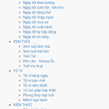
Chủ Nhật
Ngày tốt khai trương
Ngày Âm
Ngày tốt cưới hỏi - kết hôn
Tháng 6 năm 2002
Ngày tốt động thổ
9
Ngày tốt nhập trạch
Tháng 4 âm năm 2002
Ngày tốt mua xe
29
Ngày tốt xuất hành
Tiết Mang Chủng
Ngày tốt ký hợp đồng
Giờ
Ngày tốt an táng
Nhâm Tý
XEM TUỔI
Ngày 29
Xem tuổi làm nhà
Mậu Thân
Xem tuổi kết hôn
Tháng 4
Tam Tai
Ất Tỵ
Kim Lâu - Hoang Ốc
Năm 2002
Tuổi mụ là gì
Nhâm Ngọ
TỬ VI
Tử vi hàng ngày
Ngày Mậu Thân có Trực
Bình
(ngày bình hòa, ổn định, không thiên
Tử vi tuần mới
hung cát) và gặp Sao
Thiên Hình hắc đạo
. Điểm trung bình 7 việc
Tử vi năm 2026
chính chỉ
4.0/10
nên đây là
Ngày Hung
, cần thận trọng với các quyết
12 con giáp hợp khắc
định lớn khó đảo ngược.
Phong thủy hợp tuổi
Mệnh ngũ hành
Tuổi
Tý, Thìn, Tỵ
hợp ngày; tuổi
Dần
nên thận trọng (Lục Xung).
KIẾN THỨC