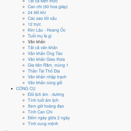
Ngày 9/6/2002 tốt hay xấu cho
Tất cả kiến thức
Can chi (60 hoa giáp)
việc gì?
24 tiết khí
Các sao tốt xấu
12 trực
Ngày 9/6/2002 đạt
4.0/10
trung bình cho 7 việc chính: cao nhất là
Giải
Kim Lâu - Hoang Ốc
trừ - tẩy uế (7/10)
, thấp nhất là
Học hành - thi cử (4/10)
. Trực Bình
Tuổi mụ là gì
(ngày bình hòa, ổn định, không thiên hung cát) và gặp Sao Thiên Hình
Văn khấn
hắc đạo nên điểm từng việc chênh nhau như bảng dưới.
Tất cả văn khấn
💍
Cưới hỏi - đính hôn
Văn khấn Ông Táo
4
/10
Trung bình
Văn khấn Giao thừa
Cưới hỏi - đính hôn hôm nay ở
mức trung bình (4/10)
do
Ngày
Gia tiên Rằm, mùng 1
Hắc Đạo
gây bất lợi.
Thần Tài Thổ Địa
Văn khấn nhập trạch
Cách tính ngày tốt
Văn khấn cúng giỗ
🏪
Khai trương - mở cửa hàng
CÔNG CỤ
4
/10
Trung bình
Đổi lịch âm - dương
Khai trương - mở cửa hàng hôm nay ở
mức trung bình (4/10)
Tính tuổi âm lịch
do
Ngày Hắc Đạo
gây bất lợi.
Xem giờ hoàng đạo
Cách tính ngày tốt
Tính Can Chi
🤝
Ký hợp đồng - giao ước
Đếm ngày giữa 2 ngày
4
/10
Trung bình
Tính cung mệnh
Ký hợp đồng - giao ước hôm nay ở
mức trung bình (4/10)
do