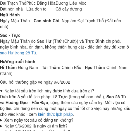
Đại Trạch Thổ
Phúc Đăng Hỏa
Dương Liễu Mộc
Đất nền nhà
Lửa đèn to
Gỗ cây dương
Ngũ Hành
Ngày Mậu Thân -
Can sinh Chi
. Nạp âm Đại Trạch Thổ (Đất nền
nhà).
Sao - Trực
Ngày Mậu Thân do
Sao Hư
(Thử (Chuột)) và
Trực Bình
chi phối,
ngày bình hòa, ổn định, không thiên hung cát - đặc tính đầy đủ xem ở
sao Hư trong 28 Tú
.
Hướng xuất hành
Hỉ Thần:
Đông Nam -
Tài Thần:
Chính Bắc -
Hạc Thần:
Chính Nam
(tránh)
Câu hỏi thường gặp về ngày 9/6/2002
Ngày tốt xấu trên lịch này được tính dựa trên gì?
Dựa trên 3 yếu tố lịch pháp:
12 Trực
(trọng số cao nhất),
Sao 28 Tú
và
Hoàng Đạo - Hắc Đạo
, cộng thêm các ngày cấm kỵ. Mỗi việc có
bộ tiêu chí riêng nên cùng một ngày có thể tốt cho việc này nhưng xấu
cho việc khác - xem
kiến thức lịch pháp
.
Xem ngày tốt xấu có đáng tin không?
Ngày 9/6/2002 là ngày gì âm lịch?