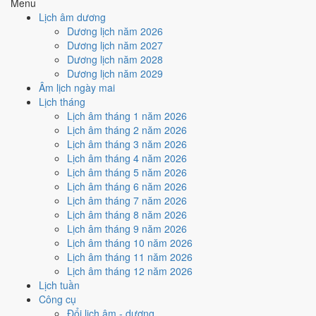
Menu
Ngày Hắc Đạo
gây bất lợi.
Lịch âm dương
Cách tính ngày tốt
Dương lịch năm 2026
🏗️
Động thổ - khởi công
Dương lịch năm 2027
4
/10
Trung bình
Dương lịch năm 2028
Động thổ - khởi công hôm nay ở
mức trung bình (4/10)
do
Dương lịch năm 2029
Ngày Hắc Đạo
gây bất lợi.
Âm lịch ngày mai
Lịch tháng
Cách tính ngày tốt
Lịch âm tháng 1 năm 2026
🏡
Nhập trạch - vào nhà mới
Lịch âm tháng 2 năm 2026
4
/10
Trung bình
Lịch âm tháng 3 năm 2026
Nhập trạch - vào nhà mới hôm nay ở
mức trung bình (4/10)
do
Lịch âm tháng 4 năm 2026
Ngày Hắc Đạo
gây bất lợi.
Lịch âm tháng 5 năm 2026
Cách tính ngày tốt
Lịch âm tháng 6 năm 2026
🚗
Mua xe - tậu xe
Lịch âm tháng 7 năm 2026
4
/10
Trung bình
Lịch âm tháng 8 năm 2026
Mua xe - tậu xe hôm nay ở
mức trung bình (4/10)
do
Ngày
Lịch âm tháng 9 năm 2026
Hắc Đạo
gây bất lợi.
Lịch âm tháng 10 năm 2026
Lịch âm tháng 11 năm 2026
Cách tính ngày tốt
Lịch âm tháng 12 năm 2026
✈️
Xuất hành - đi xa
Lịch tuần
4
/10
Trung bình
Công cụ
Xuất hành - đi xa hôm nay ở
mức trung bình (4/10)
do
Ngày
Đổi lịch âm - dương
Hắc Đạo
gây bất lợi.