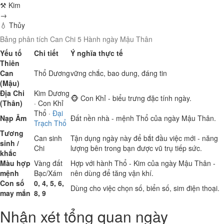
⚒ Kim
→
💧 Thủy
Bảng phân tích Can Chi 5 Hành ngày Mậu Thân
Yếu tố
Chi tiết
Ý nghĩa thực tế
Thiên
Can
Thổ
Dương
vững chắc, bao dung, đáng tin
(Mậu)
Địa Chi
Kim
Dương
🐵 Con Khỉ - biểu trưng đặc tính ngày.
(Thân)
· Con Khỉ
Thổ
·
Đại
Nạp Âm
Đất nền nhà - mệnh Thổ của ngày Mậu Thân.
Trạch Thổ
Tương
Can sinh
Tận dụng ngày này để bắt đầu việc mới - năng
sinh /
Chi
lượng bên trong bạn được vũ trụ tiếp sức.
khắc
Màu hợp
Vàng đất
Hợp với hành Thổ - Kim của ngày Mậu Thân -
mệnh
Bạc/Xám
nên dùng để tăng vận khí.
Con số
0, 4, 5, 6,
Dùng cho việc chọn số, biển số, sim điện thoại.
may mắn
8, 9
Nhận xét tổng quan ngày