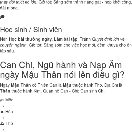
thay đổi thiết kế lớn
. Giờ tốt: Sáng sớm tránh nắng gắt - hợp khởi công,
đặt móng.
🎓
Học sinh / Sinh viên
Nên
Học bài thường ngày, Làm bài tập
. Tránh
Quyết định lớn về
chuyên ngành
. Giờ tốt: Sáng sớm cho việc học mới, đêm khuya cho ôn
tập sâu.
Can Chi, Ngũ hành và Nạp Âm
ngày Mậu Thân nói lên điều gì?
Ngày
Mậu Thân
có Thiên Can là
Mậu
thuộc hành
Thổ
, Địa Chi là
Thân
thuộc hành
Kim
. Quan hệ Can - Chi:
Can sinh Chi
.
🌿 Mộc
→
🔥 Hỏa
→
⛰ Thổ
→