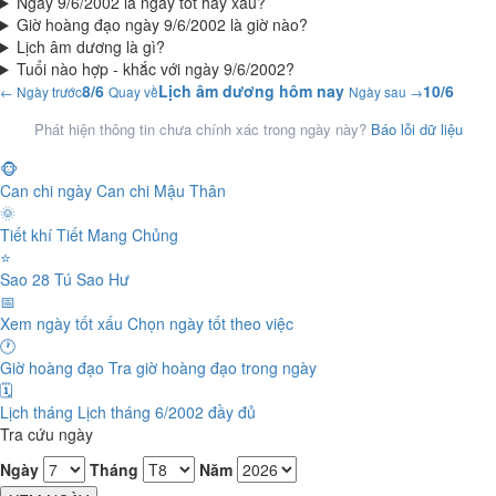
Ngày 9/6/2002 là ngày tốt hay xấu?
Giờ hoàng đạo ngày 9/6/2002 là giờ nào?
Lịch âm dương là gì?
Tuổi nào hợp - khắc với ngày 9/6/2002?
8/6
Lịch âm dương hôm nay
10/6
← Ngày trước
Quay về
Ngày sau →
Phát hiện thông tin chưa chính xác trong ngày này?
Báo lỗi dữ liệu
🐵
Can chi ngày
Can chi Mậu Thân
🌞
Tiết khí
Tiết Mang Chủng
⭐
Sao 28 Tú
Sao Hư
📅
Xem ngày tốt xấu
Chọn ngày tốt theo việc
🕐
Giờ hoàng đạo
Tra giờ hoàng đạo trong ngày
🗓️
Lịch tháng
Lịch tháng 6/2002 đầy đủ
Tra cứu ngày
Ngày
Tháng
Năm