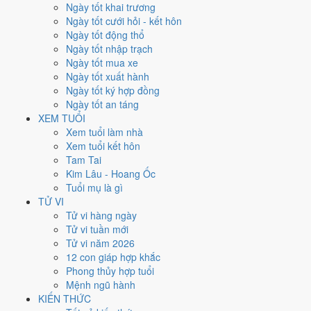
Thứ Bảy
Ngày tốt khai trương
Ngày Âm
Ngày tốt cưới hỏi - kết hôn
Tháng 1 năm 2027
Ngày tốt động thổ
2
Ngày tốt nhập trạch
Tháng 11 âm năm 2026
Ngày tốt mua xe
25
Ngày tốt xuất hành
Tiết Đại Hàn
Ngày tốt ký hợp đồng
Giờ
Ngày tốt an táng
Mậu Tý
XEM TUỔI
Ngày 25
Xem tuổi làm nhà
Tân Tỵ
Xem tuổi kết hôn
Tháng 11
Tam Tai
Canh Tý
Kim Lâu - Hoang Ốc
Năm 2026
Tuổi mụ là gì
Bính Ngọ
TỬ VI
Tử vi hàng ngày
Ngày Tân Tỵ có Trực
Chấp
(ngày nắm giữ, bắt giữ) nhưng gặp Sao
Tử vi tuần mới
Huyền Vũ hắc đạo
. Điểm trung bình 7 việc chính chỉ
4.0/10
nên đây
Tử vi năm 2026
là
Ngày Hung
, cần thận trọng với các quyết định lớn khó đảo ngược.
12 con giáp hợp khắc
Phong thủy hợp tuổi
Tuổi
Dậu, Sửu, Thân
hợp ngày; tuổi
Hợi
nên thận trọng (Lục Xung).
Mệnh ngũ hành
KIẾN THỨC