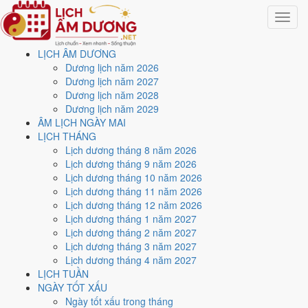
Toggle
navigat
LỊCH ÂM DƯƠNG
Trang chủ
Dương lịch năm 2026
Lịch năm 2027
Dương lịch năm 2027
Tháng 1/2027
Dương lịch năm 2028
Ngày 2/1/2027 (Tân Tỵ)
Dương lịch năm 2029
ÂM LỊCH NGÀY MAI
Xem ngày
2/1/2027
dương
LỊCH THÁNG
Lịch dương tháng 8 năm 2026
lịch - Ngày 25/11 âm lịch
Lịch dương tháng 9 năm 2026
Lịch dương tháng 10 năm 2026
(Tân Tỵ) tốt hay xấu?
Lịch dương tháng 11 năm 2026
Lịch dương tháng 12 năm 2026
Lịch dương tháng 1 năm 2027
Ngày 2/1/2027 dương lịch (Thứ Bảy) là ngày 25/11/2026 âm lịch
,
Lịch dương tháng 2 năm 2027
tức ngày
Tân Tỵ
- Chi khắc Can, Trực Chấp, Sao Liễu, nạp âm Bạch
Lịch dương tháng 3 năm 2027
Lạp Kim. Tổng hòa, đây là
Ngày Hung
với điểm trung bình
4.0/10
cho
Lịch dương tháng 4 năm 2027
các việc quan trọng. Giờ Hoàng Đạo trong ngày:
Sửu, Thìn, Ngọ,
LỊCH TUẦN
Mùi, Tuất, Hợi
.
NGÀY TỐT XẤU
Ngày Dương
Ngày tốt xấu trong tháng