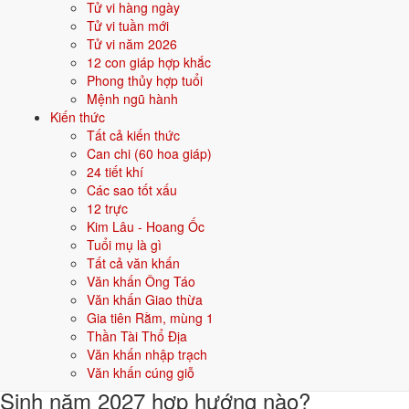
Tử vi hàng ngày
Khi đặt tên cho người sinh năm
2027
mệnh
Thủy
, nên chọn các tên có
Tử vi tuần mới
bộ chữ Hán thuộc hành bản mệnh hoặc hành tương sinh; tránh bộ chữ
Tử vi năm 2026
thuộc hành tương khắc. Dưới đây là gợi ý cho
Nam
:
12 con giáp hợp khắc
Phong thủy hợp tuổi
👦 Nam
👧 Nữ
Mệnh ngũ hành
Kiến thức
Tất cả kiến thức
Gợi ý tên đẹp cho Nam mệnh Thủy:
Can chi (60 hoa giáp)
Hải Đăng
Giang Long
Quang Hải
Trường Giang
Hồng Hải
24 tiết khí
Các sao tốt xấu
Sinh năm 2027 hợp gì - kỵ gì
12 trực
Kim Lâu - Hoang Ốc
Người sinh năm
2027
mệnh
Thủy
hợp các yếu tố thuộc bản mệnh và
Tuổi mụ là gì
tương sinh, kỵ các yếu tố tương khắc. Cụ thể trên 5 phương diện:
Tất cả văn khấn
Văn khấn Ông Táo
Sinh năm 2027 hợp màu gì?
Văn khấn Giao thừa
Gia tiên Rằm, mùng 1
Người mệnh
Thủy
sinh năm 2027 nên ưu tiên các màu thuộc bản
Thần Tài Thổ Địa
mệnh và màu tương sinh:
Đen, Xanh dương, Xanh nước biển
. Dùng
Văn khấn nhập trạch
cho quần áo, xe, sơn nhà, vật phẩm phong thuỷ.
Văn khấn cúng giỗ
Sinh năm 2027 hợp hướng nào?