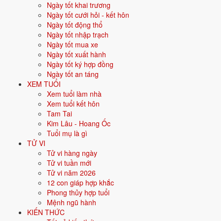
Ngày tốt khai trương
Vận khí khi sinh:
Vận 9 Cửu Tử Hỏa (2024-2043) - Danh vọng, công
Ngày tốt cưới hỏi - kết hôn
nghệ, AI.
Ngày tốt động thổ
Năm
2026
:
0 tuổi mụ, năm Bính Ngọ - Lục hợp.
Ngày tốt nhập trạch
Ngày tốt mua xe
Ngày tốt xuất hành
Sinh năm 2027 là tuổi gì, mệnh gì?
Ngày tốt ký hợp đồng
Ngày tốt an táng
Người sinh năm
2027
là tuổi
Đinh Mùi
- con Dê, nạp âm
Thiên Hà
XEM TUỔI
Thủy
, mệnh
Thủy
. Màu hợp gồm Đen, Xanh dương, Xanh nước biển;
Xem tuổi làm nhà
hướng hợp là Bắc. Bảng dưới đây tóm tắt 10 chỉ số cốt lõi:
Xem tuổi kết hôn
Tam Tai
Năm sinh dương
2027
Kim Lâu - Hoang Ốc
lịch
Tuổi mụ là gì
TỬ VI
Can chi
Đinh Mùi
(Âm Hỏa - Thổ)
Tử vi hàng ngày
Tử vi tuần mới
Con giáp
Mùi - Con Dê
Tử vi năm 2026
12 con giáp hợp khắc
Nạp âm
Thiên Hà Thủy
(Nước trên trời)
Phong thủy hợp tuổi
Mệnh ngũ hành
Mệnh ngũ hành
💧
Thủy
KIẾN THỨC