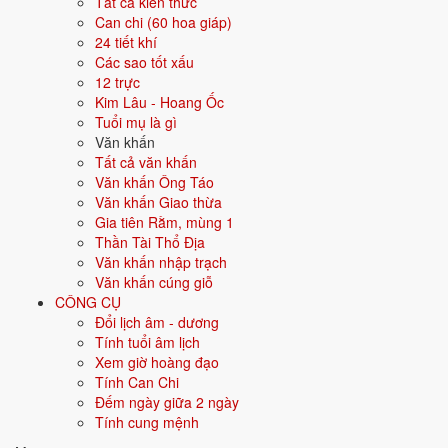
Tất cả kiến thức
Màu hợp
Đen
Xanh dương
Can chi (60 hoa giáp)
Xanh nước biển
24 tiết khí
Các sao tốt xấu
12 trực
Hướng hợp
Bắc
Kim Lâu - Hoang Ốc
Tuổi mụ là gì
Hành tương sinh
Kim (Kim sinh Thủy); Mộc (Thủy sinh
Văn khấn
Mộc)
Tất cả văn khấn
Văn khấn Ông Táo
Hành tương khắc
Thổ (Thổ khắc Thủy); Hỏa (Thủy khắc
Văn khấn Giao thừa
Hỏa)
Gia tiên Rằm, mùng 1
Thần Tài Thổ Địa
Tuổi năm 2026
0 tuổi mụ / -1 tuổi dương - Sơ sinh
Văn khấn nhập trạch
Văn khấn cúng giỗ
Ý nghĩa nạp âm Thiên Hà Thủy
CÔNG CỤ
Đổi lịch âm - dương
Người sinh năm
2027
mang nạp âm
Thiên Hà Thủy
- biểu tượng cho
Tính tuổi âm lịch
Nước trên trời
. Đây là một trong các nạp âm thuộc hành
Thủy
trong
Xem giờ hoàng đạo
vòng 60 hoa giáp.
Tính Can Chi
Tượng trưng cho nước, sự mềm mại, lưu chuyển. Người mệnh Thủy
Đếm ngày giữa 2 ngày
thông minh, khéo léo, trí tuệ.
Tính cung mệnh