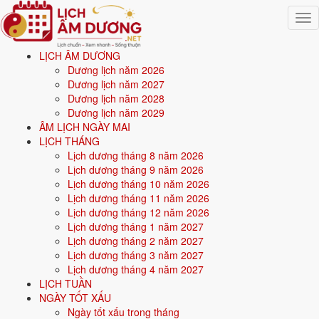
Togg
navig
LỊCH ÂM DƯƠNG
Trang chủ
Dương lịch năm 2026
Mệnh ngũ hành
Dương lịch năm 2027
Sinh năm 2027
Dương lịch năm 2028
Dương lịch năm 2029
💧
ÂM LỊCH NGÀY MAI
LỊCH THÁNG
Lịch dương tháng 8 năm 2026
Sinh năm
2027
mệnh gì? Đinh Mùi Thiên Hà Thủy -
Lịch dương tháng 9 năm 2026
mệnh Thủy
Lịch dương tháng 10 năm 2026
Lịch dương tháng 11 năm 2026
Người sinh năm
2027
là tuổi
Đinh Mùi
(con Dê), nạp âm
Thiên Hà
Lịch dương tháng 12 năm 2026
Thủy
-
Nước trên trời
, mệnh
Thủy
. Năm
2026
0 tuổi mụ
(-1 tuổi
Lịch dương tháng 1 năm 2027
dương).
Lịch dương tháng 2 năm 2027
Lịch dương tháng 3 năm 2027
Lịch dương tháng 4 năm 2027
Sinh năm
2027
(Đinh Mùi, con Dê) thuộc mệnh
Thủy
- nạp âm
Thiên
LỊCH TUẦN
Hà Thủy
.
NGÀY TỐT XẤU
Ngày tốt xấu trong tháng
Màu hợp:
Đen, Xanh dương, Xanh nước biển.
Hướng hợp:
Bắc.