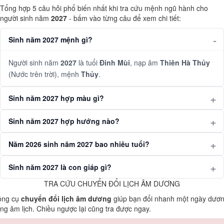
Tổng hợp 5 câu hỏi phổ biến nhất khi tra cứu mệnh ngũ hành cho
người sinh năm
2027
- bấm vào từng câu để xem chi tiết:
Sinh năm 2027 mệnh gì?
Người sinh năm
2027
là tuổi
Đinh Mùi
, nạp âm
Thiên Hà Thủy
(Nước trên trời), mệnh
Thủy
.
Sinh năm 2027 hợp màu gì?
Sinh năm 2027 hợp hướng nào?
Năm 2026 sinh năm 2027 bao nhiêu tuổi?
Sinh năm 2027 là con giáp gì?
TRA CỨU CHUYỂN ĐỔI LỊCH ÂM DƯƠNG
ông cụ
chuyển đổi lịch âm dương
giúp bạn đổi nhanh một ngày dươ
ng âm lịch. Chiều ngược lại cũng tra được ngay.