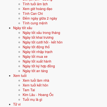
số, truyền thông, sáng tạo.
Tính tuổi âm lịch
Xem giờ hoàng đạo
Quan hệ mệnh × vận:
Thủy khắc Hỏa.
Tính Can Chi
Đếm ngày giữa 2 ngày
Vận năm 2026 Bính Ngọ cho người sinh năm 2027
Tính cung mệnh
Ngày tốt xấu
Năm
2026
(Bính Ngọ), người tuổi
Mùi
(sinh năm 2027) ở
tuổi 0
mụ -
Ngày tốt xấu trong tháng
thuộc nhóm
Sơ sinh
. Quan hệ với Thái Tuế năm xem:
Lục hợp
.
Ngày tốt khai trương
Ngày tốt cưới hỏi - kết hôn
Năm hợp khí - hợp tác, tình cảm, hôn nhân thuận lợi.
Ngày tốt động thổ
Ngày tốt nhập trạch
Ngày tốt mua xe
Năm 2026 người sinh năm 2027 nên tập trung gì?
Ngày tốt xuất hành
Ngày tốt ký hợp đồng
Ở độ tuổi
-1 (Sơ sinh)
, người sinh năm 2027 nên ưu tiên các chủ đề
Ngày tốt an táng
sau:
Xem tuổi
Xem tuổi làm nhà
Đặt tên con
Màu sơn phòng
Xem tuổi kết hôn
Tam Tai
Hướng đặt nôi
Sinh con tốt hay không
Kim Lâu - Hoang Ốc
Tuổi mụ là gì
Tử vi
Đặt tên cho người sinh năm 2027 mệnh Thủy