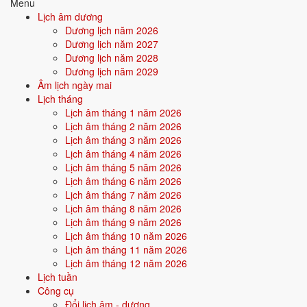
Tìm hiểu chi tiết nạp âm Thiên Hà Thủy: màu hợp, hướng tốt, năm
Menu
sinh, tương sinh tương khắc →
Lịch âm dương
Dương lịch năm 2026
Quan hệ Can × Chi (Hỏa sinh Thổ):
Can Hỏa sinh Chi Thổ - nội tâm
Dương lịch năm 2027
nuôi dưỡng hành động. Người này có xu hướng âm thầm hy sinh để
Dương lịch năm 2028
người khác/môi trường tỏa sáng.
Dương lịch năm 2029
Âm lịch ngày mai
Điểm mạnh:
Kiên nhẫn, bền bỉ, âm thầm tích lũy, có sức cống
Lịch tháng
hiến.
Lịch âm tháng 1 năm 2026
Lịch âm tháng 2 năm 2026
Điểm cần lưu ý:
Dễ bị bào mòn năng lượng nếu không biết giữ
Lịch âm tháng 3 năm 2026
giới hạn cho bản thân.
Lịch âm tháng 4 năm 2026
Lịch âm tháng 5 năm 2026
Lịch âm tháng 6 năm 2026
Bối cảnh vận khí khi sinh năm 2027
Lịch âm tháng 7 năm 2026
Lịch âm tháng 8 năm 2026
Người sinh năm
2027
rơi vào
Vận 9 - Cửu Tử Hỏa
(2024-2043) trong
Lịch âm tháng 9 năm 2026
chu kỳ Tam Nguyên Cửu Vận. Mệnh Thủy sinh trong Vận 9 Cửu Tử
Lịch âm tháng 10 năm 2026
Hỏa (Hỏa) - thủy khắc hỏa: bản mệnh phải vượt qua thử thách của
Lịch âm tháng 11 năm 2026
thời đại để khẳng định mình, nhưng nếu vượt được sẽ tạo nên dấu ấn
Lịch âm tháng 12 năm 2026
rất riêng.
Lịch tuần
Công cụ
Tính chất vận:
Danh vọng, công nghệ, AI - Vận AI, công nghệ
Đổi lịch âm - dương