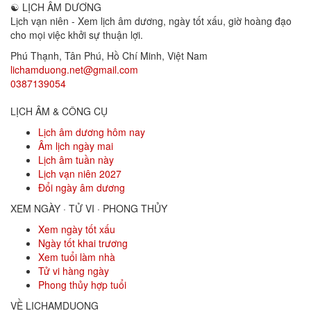
☯
LỊCH ÂM DƯƠNG
Lịch vạn niên - Xem lịch âm dương, ngày tốt xấu, giờ hoàng đạo
cho mọi việc khởi sự thuận lợi.
Phú Thạnh, Tân Phú
,
Hồ Chí Minh
,
Việt Nam
lichamduong.net@gmail.com
0387139054
LỊCH ÂM & CÔNG CỤ
Lịch âm dương hôm nay
Âm lịch ngày mai
Lịch âm tuần này
Lịch vạn niên 2027
Đổi ngày âm dương
XEM NGÀY · TỬ VI · PHONG THỦY
Xem ngày tốt xấu
Ngày tốt khai trương
Xem tuổi làm nhà
Tử vi hàng ngày
Phong thủy hợp tuổi
VỀ LICHAMDUONG