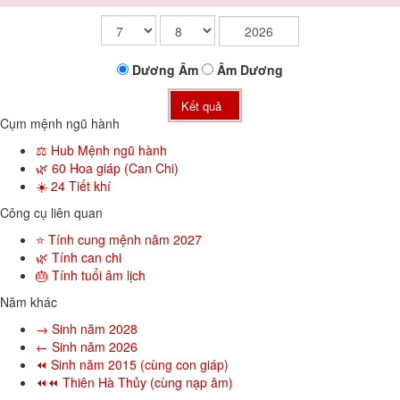
Dương
Âm
Âm
Dương
Kết quả
Cụm mệnh ngũ hành
⚖️ Hub Mệnh ngũ hành
🌿 60 Hoa giáp (Can Chi)
☀️ 24 Tiết khí
Công cụ liên quan
⭐ Tính cung mệnh năm 2027
🌿 Tính can chi
🎂 Tính tuổi âm lịch
Năm khác
→ Sinh năm 2028
← Sinh năm 2026
⏪ Sinh năm 2015 (cùng con giáp)
⏪⏪ Thiên Hà Thủy (cùng nạp âm)