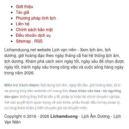
Giới thiệu
Tác giả
Phương pháp tính lịch
Liên hệ
Chính sách bảo mật
Điều khoản dịch vụ
Sitemap
·
RSS
Lichamduong.net website Lịch vạn niên - Xem lịch âm, lịch
dương, giờ hoàng đạo theo ngày tháng cả hai hệ thống lịch âm,
lịch dương. Khám phá cách xem ngày tốt, ngày xấu để chọn được
ngày tốt, tránh ngày xấu trong công việc và cuộc sống hàng ngày
trong năm 2026.
Miễn trừ trách nhiệm:
Nội dung lịch âm, ngày tốt xấu, giờ hoàng đạo, tử vi
và phong thủy trên website chỉ mang tính
tham khảo văn hóa - tín ngưỡng
dân gian
, không thay thế tư vấn y tế, pháp lý hoặc tài chính chuyên nghiệp.
Với các quyết định quan trọng về sức khỏe, phẫu thuật, đầu tư hay pháp lý,
vui lòng tham khảo ý kiến chuyên gia có chuyên môn.
Copyright © 2016 -
2026
Lichamduong
- Lịch Âm Dương - Lịch
Vạn Niên