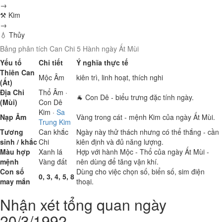
→
⚒ Kim
→
💧 Thủy
Bảng phân tích Can Chi 5 Hành ngày Ất Mùi
Yếu tố
Chi tiết
Ý nghĩa thực tế
Thiên Can
Mộc
Âm
kiên trì, linh hoạt, thích nghi
(Ất)
Địa Chi
Thổ
Âm ·
🐐 Con Dê - biểu trưng đặc tính ngày.
(Mùi)
Con Dê
Kim
·
Sa
Nạp Âm
Vàng trong cát - mệnh Kim của ngày Ất Mùi.
Trung Kim
Tương
Can khắc
Ngày này thử thách nhưng có thể thắng - cần
sinh / khắc
Chi
kiên định và đủ năng lượng.
Màu hợp
Xanh lá
Hợp với hành Mộc - Thổ của ngày Ất Mùi -
mệnh
Vàng đất
nên dùng để tăng vận khí.
Con số
Dùng cho việc chọn số, biển số, sim điện
0, 3, 4, 5, 8
may mắn
thoại.
Nhận xét tổng quan ngày
20/3/1992