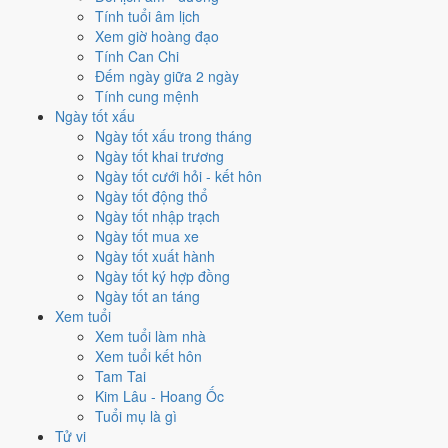
Tính tuổi âm lịch
Ngày Hoàng Đạo
, nhưng Sao Cang kéo giảm điểm.
Xem giờ hoàng đạo
Cách tính ngày tốt
Tính Can Chi
Đếm ngày giữa 2 ngày
Tìm hiểu cách chấm:
Trực Định nghĩa là gì
·
Sao Cang trong 28 Tú
·
Tính cung mệnh
phân biệt Hoàng Đạo - Hắc Đạo
·
Can Chi và Ngũ hành ngày
Ngày tốt xấu
Điểm số tổng hợp từ Trực, Sao 28 Tú và Hoàng Đạo - Hắc Đạo.
So
Ngày tốt xấu trong tháng
sánh cả tháng
Ngày tốt khai trương
Nếu ngày 20/3/1992 không hợp
Ngày tốt cưới hỏi - kết hôn
Ngày tốt động thổ
việc của bạn thì sao?
Ngày tốt nhập trạch
Ngày tốt mua xe
Ngày 20/3 tốt tổng thể nhưng không phải việc nào cũng thuận. Hai
Ngày tốt xuất hành
việc bị chấm thấp nhất hôm nay là
cắt tóc (4/10) và chữa bệnh
Ngày tốt ký hợp đồng
(tham khảo) (4/10)
. Có
2 cách hạ rủi ro
mà vẫn giữ được lịch của
Ngày tốt an táng
bạn.
Xem tuổi
Xem tuổi làm nhà
Không cần dời ngày vì 30 ngày quanh 20/3/1992 không có ngày nào
Xem tuổi kết hôn
điểm cao hơn
6.4/10
của hôm nay. Việc
Đính hôn - dạm ngõ
vẫn đạt
Tam Tai
9/10
nên có thể đẩy sớm ngay trong ngày.
Kim Lâu - Hoang Ốc
Coi việc vào giờ Hoàng Đạo trong chính ngày này.
Khung
Tuổi mụ là gì
Tỵ (09h-11h)
rơi đúng giờ hành chính nên dễ sắp xếp nhất cho
Tử vi