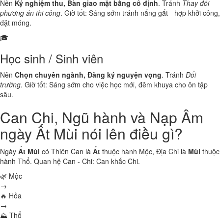
Nên
Ký nghiệm thu, Bàn giao mặt bằng cố định
. Tránh
Thay đổi
phương án thi công
. Giờ tốt: Sáng sớm tránh nắng gắt - hợp khởi công,
đặt móng.
🎓
Học sinh / Sinh viên
Nên
Chọn chuyên ngành, Đăng ký nguyện vọng
. Tránh
Đổi
trường
. Giờ tốt: Sáng sớm cho việc học mới, đêm khuya cho ôn tập
sâu.
Can Chi, Ngũ hành và Nạp Âm
ngày Ất Mùi nói lên điều gì?
Ngày
Ất Mùi
có Thiên Can là
Ất
thuộc hành
Mộc
, Địa Chi là
Mùi
thuộc
hành
Thổ
. Quan hệ Can - Chi:
Can khắc Chi
.
🌿 Mộc
→
🔥 Hỏa
→
⛰ Thổ