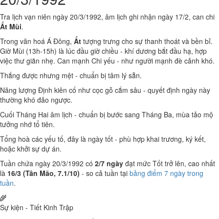
Tra lịch vạn niên ngày 20/3/1992, âm lịch ghi nhận ngày 17/2, can chi
Ất Mùi
.
Trong văn hoá Á Đông,
Ất
tượng trưng cho sự thanh thoát và bền bỉ.
Giờ Mùi (13h-15h) là lúc đầu giờ chiều - khí dương bắt đầu hạ, hợp
việc thư giãn nhẹ. Can mạnh Chi yếu - như người mạnh đè cảnh khó.
Thắng được nhưng mệt - chuẩn bị tâm lý sẵn.
Năng lượng Định kiên cố như cọc gỗ cắm sâu - quyết định ngày này
thường khó đảo ngược.
Cuối Tháng Hai âm lịch - chuẩn bị bước sang Tháng Ba, mùa tảo mộ
tưởng nhớ tổ tiên.
Tổng hoà các yếu tố, đây là ngày tốt - phù hợp khai trương, ký kết,
hoặc khởi sự dự án.
Tuần chứa ngày 20/3/1992 có
2/7 ngày
đạt mức Tốt trở lên, cao nhất
là
16/3 (Tân Mão, 7.1/10)
- so cả tuần tại
bảng điểm 7 ngày trong
tuần
.
🌾
Sự kiện - Tiết Kinh Trập