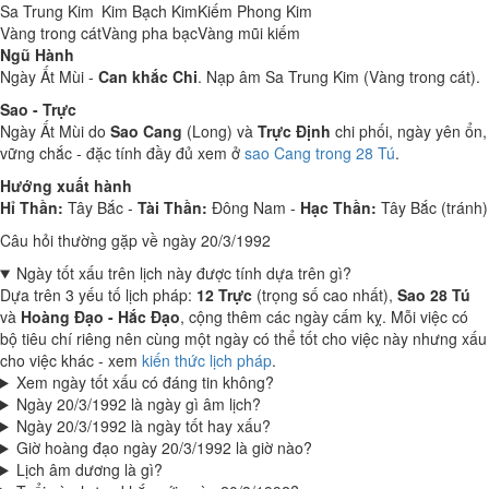
Sa Trung Kim
Kim Bạch Kim
Kiếm Phong Kim
Vàng trong cát
Vàng pha bạc
Vàng mũi kiếm
Ngũ Hành
Ngày Ất Mùi -
Can khắc Chi
. Nạp âm Sa Trung Kim (Vàng trong cát).
Sao - Trực
Ngày Ất Mùi do
Sao Cang
(Long) và
Trực Định
chi phối, ngày yên ổn,
vững chắc - đặc tính đầy đủ xem ở
sao Cang trong 28 Tú
.
Hướng xuất hành
Hỉ Thần:
Tây Bắc -
Tài Thần:
Đông Nam -
Hạc Thần:
Tây Bắc (tránh)
Câu hỏi thường gặp về ngày 20/3/1992
Ngày tốt xấu trên lịch này được tính dựa trên gì?
Dựa trên 3 yếu tố lịch pháp:
12 Trực
(trọng số cao nhất),
Sao 28 Tú
và
Hoàng Đạo - Hắc Đạo
, cộng thêm các ngày cấm kỵ. Mỗi việc có
bộ tiêu chí riêng nên cùng một ngày có thể tốt cho việc này nhưng xấu
cho việc khác - xem
kiến thức lịch pháp
.
Xem ngày tốt xấu có đáng tin không?
Ngày 20/3/1992 là ngày gì âm lịch?
Ngày 20/3/1992 là ngày tốt hay xấu?
Giờ hoàng đạo ngày 20/3/1992 là giờ nào?
Lịch âm dương là gì?