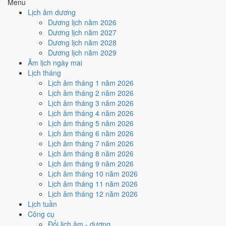
Menu
điểm.
Lịch âm dương
Cách tính ngày tốt
Dương lịch năm 2026
🏗️
Động thổ - khởi công
Dương lịch năm 2027
5
/10
Trung bình
Dương lịch năm 2028
Động thổ - khởi công hôm nay ở
mức trung bình (5/10)
nhờ
Dương lịch năm 2029
hợp
Ngày Hoàng Đạo
, nhưng Sao Cang kéo giảm điểm.
Âm lịch ngày mai
Lịch tháng
Cách tính ngày tốt
Lịch âm tháng 1 năm 2026
🏡
Nhập trạch - vào nhà mới
Lịch âm tháng 2 năm 2026
8
/10
Rất tốt
Lịch âm tháng 3 năm 2026
Nhập trạch - vào nhà mới hôm nay ở
mức rất tốt (8/10)
nhờ
Lịch âm tháng 4 năm 2026
hợp
Trực Định và Ngày Hoàng Đạo
, nhưng Sao Cang kéo
Lịch âm tháng 5 năm 2026
giảm điểm.
Lịch âm tháng 6 năm 2026
Cách tính ngày tốt
Lịch âm tháng 7 năm 2026
🚗
Mua xe - tậu xe
Lịch âm tháng 8 năm 2026
6
/10
Tốt
Lịch âm tháng 9 năm 2026
Mua xe - tậu xe hôm nay ở
mức tốt (6/10)
nhờ hợp
Ngày
Lịch âm tháng 10 năm 2026
Hoàng Đạo
.
Lịch âm tháng 11 năm 2026
Lịch âm tháng 12 năm 2026
Cách tính ngày tốt
Lịch tuần
✈️
Xuất hành - đi xa
Công cụ
5
/10
Trung bình
Đổi lịch âm - dương
Xuất hành - đi xa hôm nay ở
mức trung bình (5/10)
nhờ hợp