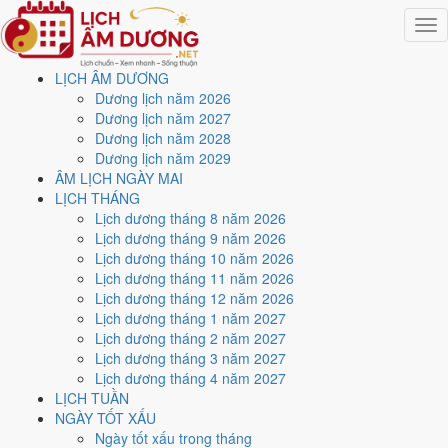
Togg
navig
LỊCH ÂM DƯƠNG
Trang chủ
Dương lịch năm 2026
Lịch năm 1992
Dương lịch năm 2027
Tháng 3/1992
Dương lịch năm 2028
Ngày 20/3/1992 (Ất Mùi)
Dương lịch năm 2029
ÂM LỊCH NGÀY MAI
Xem ngày
20/3/1992
dương
LỊCH THÁNG
Lịch dương tháng 8 năm 2026
lịch - Ngày 17/2 âm lịch (Ất
Lịch dương tháng 9 năm 2026
Lịch dương tháng 10 năm 2026
Mùi) tốt hay xấu?
Lịch dương tháng 11 năm 2026
Lịch dương tháng 12 năm 2026
Lịch dương tháng 1 năm 2027
Ngày 20/3/1992 dương lịch (Thứ Sáu) là ngày 17/2/1992 âm lịch
,
Lịch dương tháng 2 năm 2027
tức ngày
Ất Mùi
- Can khắc Chi, Trực Định, Sao Cang, nạp âm Sa
Lịch dương tháng 3 năm 2027
Trung Kim. Tổng hòa, đây là
Ngày Bình Hòa
với điểm trung bình
Lịch dương tháng 4 năm 2027
6.4/10
cho các việc quan trọng. Giờ Hoàng Đạo trong ngày:
Dần,
LỊCH TUẦN
Mão, Tỵ, Thân, Tuất, Hợi
.
NGÀY TỐT XẤU
Ngày Dương
Ngày tốt xấu trong tháng