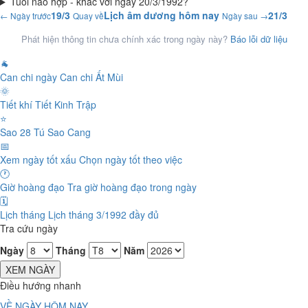
Tuổi nào hợp - khắc với ngày 20/3/1992?
19/3
Lịch âm dương hôm nay
21/3
← Ngày trước
Quay về
Ngày sau →
Phát hiện thông tin chưa chính xác trong ngày này?
Báo lỗi dữ liệu
🐐
Can chi ngày
Can chi Ất Mùi
🌞
Tiết khí
Tiết Kinh Trập
⭐
Sao 28 Tú
Sao Cang
📅
Xem ngày tốt xấu
Chọn ngày tốt theo việc
🕐
Giờ hoàng đạo
Tra giờ hoàng đạo trong ngày
🗓️
Lịch tháng
Lịch tháng 3/1992 đầy đủ
Tra cứu ngày
Ngày
Tháng
Năm
XEM NGÀY
Điều hướng nhanh
VỀ NGÀY HÔM NAY