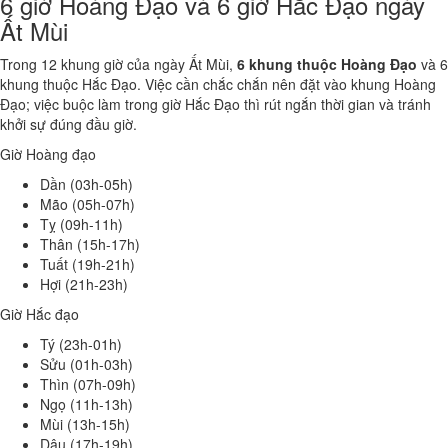
6 giờ Hoàng Đạo và 6 giờ Hắc Đạo ngày
Ất Mùi
Trong 12 khung giờ của ngày Ất Mùi,
6 khung thuộc Hoàng Đạo
và 6
khung thuộc Hắc Đạo. Việc cần chắc chắn nên đặt vào khung Hoàng
Đạo; việc buộc làm trong giờ Hắc Đạo thì rút ngắn thời gian và tránh
khởi sự đúng đầu giờ.
Giờ Hoàng đạo
Dần (03h-05h)
Mão (05h-07h)
Tỵ (09h-11h)
Thân (15h-17h)
Tuất (19h-21h)
Hợi (21h-23h)
Giờ Hắc đạo
Tý (23h-01h)
Sửu (01h-03h)
Thìn (07h-09h)
Ngọ (11h-13h)
Mùi (13h-15h)
Dậu (17h-19h)