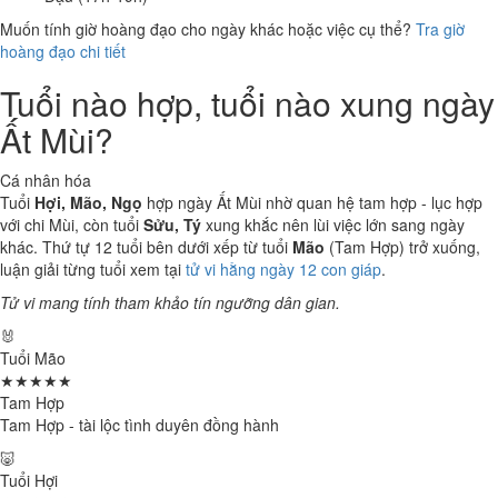
Muốn tính giờ hoàng đạo cho ngày khác hoặc việc cụ thể?
Tra giờ
hoàng đạo chi tiết
Tuổi nào hợp, tuổi nào xung ngày
Ất Mùi?
Cá nhân hóa
Tuổi
Hợi, Mão, Ngọ
hợp ngày Ất Mùi nhờ quan hệ tam hợp - lục hợp
với chi Mùi, còn tuổi
Sửu, Tý
xung khắc nên lùi việc lớn sang ngày
khác. Thứ tự 12 tuổi bên dưới xếp từ tuổi
Mão
(Tam Hợp) trở xuống,
luận giải từng tuổi xem tại
tử vi hằng ngày 12 con giáp
.
Tử vi mang tính tham khảo tín ngưỡng dân gian.
🐰
Tuổi Mão
★★★★★
Tam Hợp
Tam Hợp - tài lộc tình duyên đồng hành
🐷
Tuổi Hợi