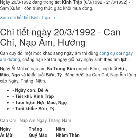
Ngày 20/3/1992 đang trong tiết
Kinh Trập
(6/3/1992 - 21/3/1992) -
Sấm Xuân - côn trùng thức giấc khỏi mùa đông.
Xem chi tiết tiết Kinh Trập →
Chi tiết ngày 20/3/1992 - Can
Chi, Nạp Âm, Hướng
Cần quy đổi một mốc khác sang ngày âm thì dùng
công cụ đổi ngày
âm dương
, chẳng hạn khi tra ngày giỗ hay ngày sinh theo âm lịch.
Ngày Ất Mùi có nạp âm
Sa Trung Kim
(mệnh Kim), hợp tuổi
Hợi,
Mão, Ngọ
và khắc tuổi
Sửu, Tý
. Bảng dưới tra Can Chi, Nạp Âm từng
cấp Ngày, Tháng, Năm.
•
Ngày con:
Dê 🐐
•
Tiết khí:
Kinh Trập
•
Tuổi hợp:
Hợi, Mão, Ngọ
•
Tuổi khắc:
Sửu, Tý
Can Chi - Nạp Âm Ngày Tháng Năm
Ngày
Tháng
Năm
Ất Mùi
Quý Mão
Nhâm Thân