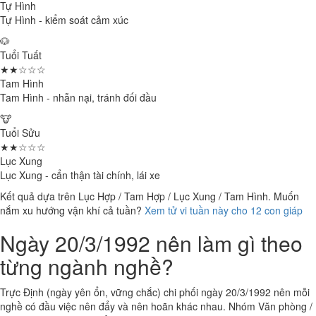
Tự Hình
Tự Hình - kiểm soát cảm xúc
🐶
Tuổi Tuất
★★☆☆☆
Tam Hình
Tam Hình - nhẫn nại, tránh đối đầu
🐮
Tuổi Sửu
★★☆☆☆
Lục Xung
Lục Xung - cẩn thận tài chính, lái xe
Kết quả dựa trên Lục Hợp / Tam Hợp / Lục Xung / Tam Hình. Muốn
nắm xu hướng vận khí cả tuần?
Xem tử vi tuần này cho 12 con giáp
Ngày 20/3/1992 nên làm gì theo
từng ngành nghề?
Trực Định (ngày yên ổn, vững chắc) chi phối ngày 20/3/1992 nên mỗi
nghề có đầu việc nên đẩy và nên hoãn khác nhau. Nhóm Văn phòng /