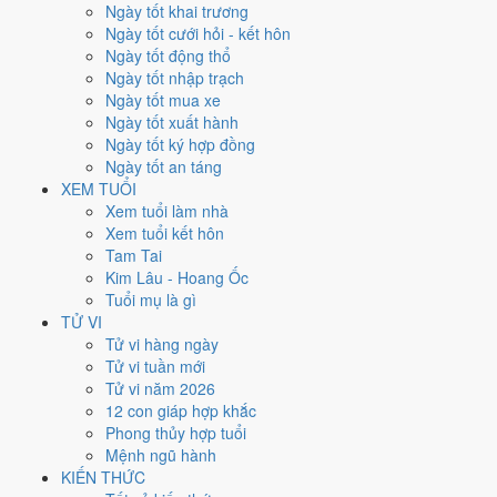
Thứ Sáu
Ngày tốt khai trương
Ngày Âm
Ngày tốt cưới hỏi - kết hôn
Tháng 3 năm 1992
Ngày tốt động thổ
20
Ngày tốt nhập trạch
Tháng 2 âm năm 1992
Ngày tốt mua xe
17
Ngày tốt xuất hành
Tiết Kinh Trập
Ngày tốt ký hợp đồng
Giờ
Ngày tốt an táng
Bính Tý
XEM TUỔI
Ngày 17
Xem tuổi làm nhà
Ất Mùi
Xem tuổi kết hôn
Tháng 2
Tam Tai
Quý Mão
Kim Lâu - Hoang Ốc
Năm 1992
Tuổi mụ là gì
Nhâm Thân
TỬ VI
Tử vi hàng ngày
Ngày Ất Mùi có Trực
Định
(ngày yên ổn, vững chắc) và gặp Sao
Bảo
Tử vi tuần mới
Quang (Thiên Đức) hoàng đạo
. Điểm trung bình 7 việc chính
6.4/10
Tử vi năm 2026
nên đây là
Ngày Bình Hòa
, phù hợp với công việc thường ngày.
12 con giáp hợp khắc
Phong thủy hợp tuổi
Tuổi
Hợi, Mão, Ngọ
hợp ngày; tuổi
Sửu
nên thận trọng (Lục Xung).
Mệnh ngũ hành
Ngày 20/3/1992 tốt hay xấu cho
KIẾN THỨC