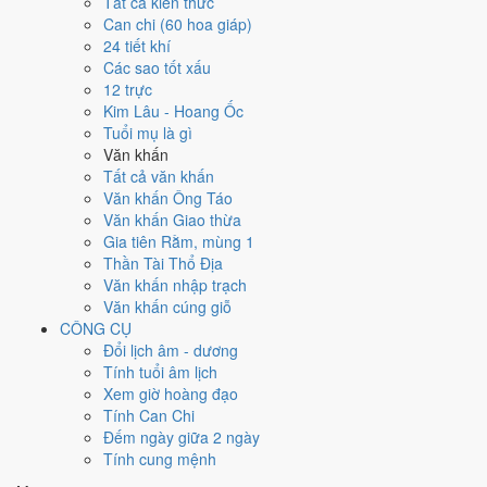
Tất cả kiến thức
việc gì?
Can chi (60 hoa giáp)
24 tiết khí
Các sao tốt xấu
Ngày 23/1/2027 đạt
5.7/10
trung bình cho 7 việc chính: cao nhất là
12 trực
Cúng tế - lễ chùa (9/10)
, thấp nhất là
Khai trương - mở cửa hàng
Kim Lâu - Hoang Ốc
(4/10)
. Trực Trừ (ngày trừ bỏ điều cũ, đón điều mới) và gặp Sao Kim
Tuổi mụ là gì
Quỹ hoàng đạo nên điểm từng việc chênh nhau như bảng dưới.
Văn khấn
💍
Cưới hỏi - đính hôn
Tất cả văn khấn
6
/10
Tốt
Văn khấn Ông Táo
Cưới hỏi - đính hôn hôm nay ở
mức tốt (6/10)
nhờ hợp
Ngày
Văn khấn Giao thừa
Hoàng Đạo
.
Gia tiên Rằm, mùng 1
Thần Tài Thổ Địa
Cách tính ngày tốt
Văn khấn nhập trạch
🏪
Khai trương - mở cửa hàng
Văn khấn cúng giỗ
4
/10
Trung bình
CÔNG CỤ
Khai trương - mở cửa hàng hôm nay ở
mức trung bình (4/10)
Đổi lịch âm - dương
nhờ hợp
Ngày Hoàng Đạo
, nhưng Trực Trừ kéo giảm điểm.
Tính tuổi âm lịch
Cách tính ngày tốt
Xem giờ hoàng đạo
🤝
Ký hợp đồng - giao ước
Tính Can Chi
6
/10
Tốt
Đếm ngày giữa 2 ngày
Ký hợp đồng - giao ước hôm nay ở
mức tốt (6/10)
nhờ hợp
Tính cung mệnh
Ngày Hoàng Đạo
.