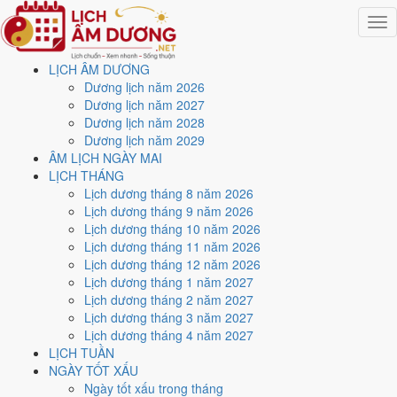
Togg
navig
LỊCH ÂM DƯƠNG
Trang chủ
Dương lịch năm 2026
Lịch năm 2027
Dương lịch năm 2027
Tháng 1/2027
Dương lịch năm 2028
Ngày 23/1/2027 (Nhâm Dần)
Dương lịch năm 2029
ÂM LỊCH NGÀY MAI
Xem ngày
23/1/2027
dương
LỊCH THÁNG
Lịch dương tháng 8 năm 2026
lịch - Ngày 16/12 âm lịch
Lịch dương tháng 9 năm 2026
Lịch dương tháng 10 năm 2026
(Nhâm Dần) tốt hay xấu?
Lịch dương tháng 11 năm 2026
Lịch dương tháng 12 năm 2026
Lịch dương tháng 1 năm 2027
Ngày 23/1/2027 dương lịch (Thứ Bảy) là ngày 16/12/2026 âm lịch
,
Lịch dương tháng 2 năm 2027
tức ngày
Nhâm Dần
- Can sinh Chi, Trực Trừ, Sao Vị, nạp âm Kim
Lịch dương tháng 3 năm 2027
Bạch Kim. Tổng hòa, đây là
Ngày Bình Hòa
với điểm trung bình
Lịch dương tháng 4 năm 2027
5.7/10
cho các việc quan trọng. Giờ Hoàng Đạo trong ngày:
Tý, Sửu,
LỊCH TUẦN
Thìn, Tỵ, Mùi, Tuất
.
NGÀY TỐT XẤU
Ngày Dương
Ngày tốt xấu trong tháng