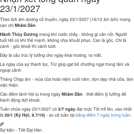
23/1/2027
Theo lịch âm dương cổ truyền, ngày 23/1/2027 (16/12 âm lịch) mang
can chi
Nhâm Dần
.
Hành Thủy Dương
mang khí nước chảy - không gì cản nổi. Người
tuổi Hổ có khí thế mạnh, không chịu khuất phục. Can là gốc, Chi là
cành - gốc khoẻ thì cành tươi.
Đây là cấu trúc lý tưởng cho ngày khai trương, ra mắt.
Là ngày của sự thanh lọc, Trừ giúp gạt bỏ chướng ngại trong tâm và
ngoại cảnh.
Tháng Chạp âm - mùa của hoài niệm cuối năm, dọn dẹp nhà cửa, làm
việc thiện.
Các điềm lành hội tụ trong ngày
Nhâm Dần
- thời điểm lý tưởng để
hành động dứt khoát.
Tuần chứa ngày 23/1/2027 có
2/7 ngày
đạt mức Tốt trở lên, cao nhất
là
20/1 (Kỷ Hợi, 9.7/10)
- so cả tuần tại
bảng điểm 7 ngày trong tuần
.
🌾
Sự kiện - Tiết Đại Hàn