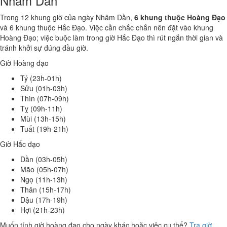
Nhâm Dần
Trong 12 khung giờ của ngày Nhâm Dần,
6 khung thuộc Hoàng Đạo
và 6 khung thuộc Hắc Đạo. Việc cần chắc chắn nên đặt vào khung
Hoàng Đạo; việc buộc làm trong giờ Hắc Đạo thì rút ngắn thời gian và
tránh khởi sự đúng đầu giờ.
Giờ Hoàng đạo
Tý (23h-01h)
Sửu (01h-03h)
Thìn (07h-09h)
Tỵ (09h-11h)
Mùi (13h-15h)
Tuất (19h-21h)
Giờ Hắc đạo
Dần (03h-05h)
Mão (05h-07h)
Ngọ (11h-13h)
Thân (15h-17h)
Dậu (17h-19h)
Hợi (21h-23h)
Muốn tính giờ hoàng đạo cho ngày khác hoặc việc cụ thể?
Tra giờ