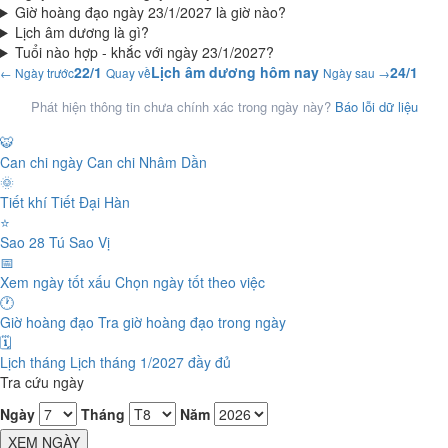
Giờ hoàng đạo ngày 23/1/2027 là giờ nào?
Lịch âm dương là gì?
Tuổi nào hợp - khắc với ngày 23/1/2027?
22/1
Lịch âm dương hôm nay
24/1
← Ngày trước
Quay về
Ngày sau →
Phát hiện thông tin chưa chính xác trong ngày này?
Báo lỗi dữ liệu
🐯
Can chi ngày
Can chi Nhâm Dần
🌞
Tiết khí
Tiết Đại Hàn
⭐
Sao 28 Tú
Sao Vị
📅
Xem ngày tốt xấu
Chọn ngày tốt theo việc
🕐
Giờ hoàng đạo
Tra giờ hoàng đạo trong ngày
🗓️
Lịch tháng
Lịch tháng 1/2027 đầy đủ
Tra cứu ngày
Ngày
Tháng
Năm
XEM NGÀY