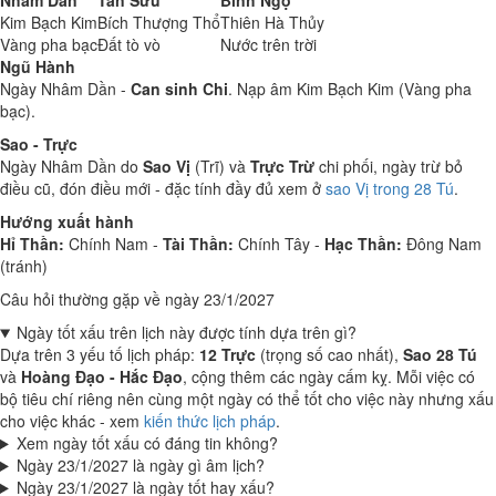
Nhâm Dần
Tân Sửu
Bính Ngọ
Kim Bạch Kim
Bích Thượng Thổ
Thiên Hà Thủy
Vàng pha bạc
Đất tò vò
Nước trên trời
Ngũ Hành
Ngày Nhâm Dần -
Can sinh Chi
. Nạp âm Kim Bạch Kim (Vàng pha
bạc).
Sao - Trực
Ngày Nhâm Dần do
Sao Vị
(Trĩ) và
Trực Trừ
chi phối, ngày trừ bỏ
điều cũ, đón điều mới - đặc tính đầy đủ xem ở
sao Vị trong 28 Tú
.
Hướng xuất hành
Hỉ Thần:
Chính Nam -
Tài Thần:
Chính Tây -
Hạc Thần:
Đông Nam
(tránh)
Câu hỏi thường gặp về ngày 23/1/2027
Ngày tốt xấu trên lịch này được tính dựa trên gì?
Dựa trên 3 yếu tố lịch pháp:
12 Trực
(trọng số cao nhất),
Sao 28 Tú
và
Hoàng Đạo - Hắc Đạo
, cộng thêm các ngày cấm kỵ. Mỗi việc có
bộ tiêu chí riêng nên cùng một ngày có thể tốt cho việc này nhưng xấu
cho việc khác - xem
kiến thức lịch pháp
.
Xem ngày tốt xấu có đáng tin không?
Ngày 23/1/2027 là ngày gì âm lịch?
Ngày 23/1/2027 là ngày tốt hay xấu?