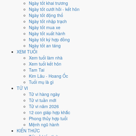
Thứ Bảy
Ngày tốt khai trương
Ngày Âm
Ngày tốt cưới hỏi - kết hôn
Tháng 1 năm 2027
Ngày tốt động thổ
23
Ngày tốt nhập trạch
Tháng 12 âm năm 2026
Ngày tốt mua xe
16
Ngày tốt xuất hành
Tiết Đại Hàn
Ngày tốt ký hợp đồng
Giờ
Ngày tốt an táng
Canh Tý
XEM TUỔI
Ngày 16
Xem tuổi làm nhà
Nhâm Dần
Xem tuổi kết hôn
Tháng 12
Tam Tai
Tân Sửu
Kim Lâu - Hoang Ốc
Năm 2026
Tuổi mụ là gì
Bính Ngọ
TỬ VI
Tử vi hàng ngày
Ngày Nhâm Dần có Trực
Trừ
(ngày trừ bỏ điều cũ, đón điều mới) và
Tử vi tuần mới
gặp Sao
Kim Quỹ hoàng đạo
. Điểm trung bình 7 việc chính
5.7/10
Tử vi năm 2026
nên đây là
Ngày Bình Hòa
, phù hợp với công việc thường ngày.
12 con giáp hợp khắc
Phong thủy hợp tuổi
Tuổi
Ngọ, Tuất, Hợi
hợp ngày; tuổi
Thân
nên thận trọng (Lục Xung).
Mệnh ngũ hành
Ngày 23/1/2027 tốt hay xấu cho
KIẾN THỨC