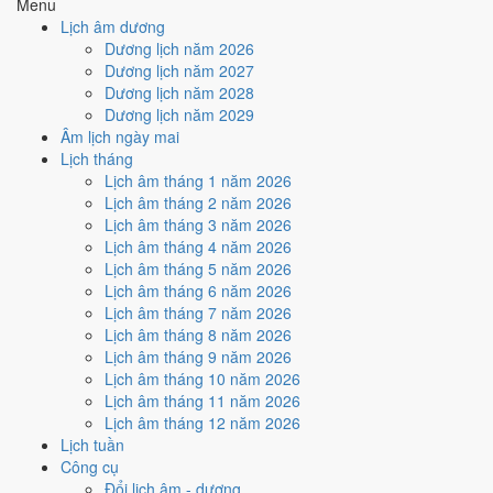
Menu
Cách tính ngày tốt
Lịch âm dương
🏗️
Động thổ - khởi công
Dương lịch năm 2026
6
/10
Tốt
Dương lịch năm 2027
Động thổ - khởi công hôm nay ở
mức tốt (6/10)
nhờ hợp
Ngày
Dương lịch năm 2028
Hoàng Đạo
.
Dương lịch năm 2029
Âm lịch ngày mai
Cách tính ngày tốt
Lịch tháng
🏡
Nhập trạch - vào nhà mới
Lịch âm tháng 1 năm 2026
6
/10
Tốt
Lịch âm tháng 2 năm 2026
Nhập trạch - vào nhà mới hôm nay ở
mức tốt (6/10)
nhờ hợp
Lịch âm tháng 3 năm 2026
Ngày Hoàng Đạo
.
Lịch âm tháng 4 năm 2026
Cách tính ngày tốt
Lịch âm tháng 5 năm 2026
🚗
Mua xe - tậu xe
Lịch âm tháng 6 năm 2026
6
/10
Tốt
Lịch âm tháng 7 năm 2026
Mua xe - tậu xe hôm nay ở
mức tốt (6/10)
nhờ hợp
Ngày
Lịch âm tháng 8 năm 2026
Hoàng Đạo
.
Lịch âm tháng 9 năm 2026
Lịch âm tháng 10 năm 2026
Cách tính ngày tốt
Lịch âm tháng 11 năm 2026
✈️
Xuất hành - đi xa
Lịch âm tháng 12 năm 2026
6
/10
Tốt
Lịch tuần
Xuất hành - đi xa hôm nay ở
mức tốt (6/10)
nhờ hợp
Ngày
Công cụ
Hoàng Đạo
.
Đổi lịch âm - dương