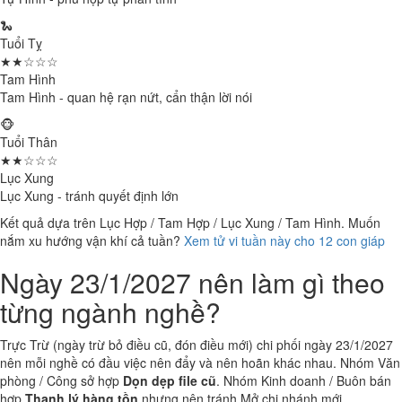
🐍
Tuổi Tỵ
★★☆☆☆
Tam Hình
Tam Hình - quan hệ rạn nứt, cẩn thận lời nói
🐵
Tuổi Thân
★★☆☆☆
Lục Xung
Lục Xung - tránh quyết định lớn
Kết quả dựa trên Lục Hợp / Tam Hợp / Lục Xung / Tam Hình. Muốn
nắm xu hướng vận khí cả tuần?
Xem tử vi tuần này cho 12 con giáp
Ngày 23/1/2027 nên làm gì theo
từng ngành nghề?
Trực Trừ (ngày trừ bỏ điều cũ, đón điều mới) chi phối ngày 23/1/2027
nên mỗi nghề có đầu việc nên đẩy và nên hoãn khác nhau. Nhóm Văn
phòng / Công sở hợp
Dọn dẹp file cũ
. Nhóm Kinh doanh / Buôn bán
hợp
Thanh lý hàng tồn
nhưng nên tránh Mở chi nhánh mới.