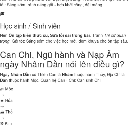
tốt: Sáng sớm tránh nắng gắt - hợp khởi công, đặt móng.
🎓
Học sinh / Sinh viên
Nên
Ôn tập kiến thức cũ, Sửa lỗi sai trong bài
. Tránh
Thi cử quan
trọng
. Giờ tốt: Sáng sớm cho việc học mới, đêm khuya cho ôn tập sâu.
Can Chi, Ngũ hành và Nạp Âm
ngày Nhâm Dần nói lên điều gì?
Ngày
Nhâm Dần
có Thiên Can là
Nhâm
thuộc hành
Thủy
, Địa Chi là
Dần
thuộc hành
Mộc
. Quan hệ Can - Chi:
Can sinh Chi
.
🌿 Mộc
→
🔥 Hỏa
→
⛰ Thổ
→
⚒ Kim