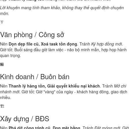
Lời khuyên mang tính tham khảo, không thay thế quyết định chuyên
môn.
👔
Văn phòng / Công sở
Nên
Dọn dẹp file cũ, Xoá task tồn đọng
. Tránh
Ký hợp đồng mới
.
Giờ tốt: Buổi sáng đầu giờ làm việc - não bộ minh mẫn, hợp họp hành
quan trọng.
🏪
Kinh doanh / Buôn bán
Nên
Thanh lý hàng tồn, Giải quyết khiếu nại khách
. Tránh
Mở chi
nhánh mới
. Giờ tốt: Giờ "vàng" của ngày - khách hàng đông, giao dịch
nhiều.
🏗️
Xây dựng / BĐS
Nên
Phá dỡ công trình cũ, Dọn mặt bằng
. Tránh
Đặt móng mới
. Giờ