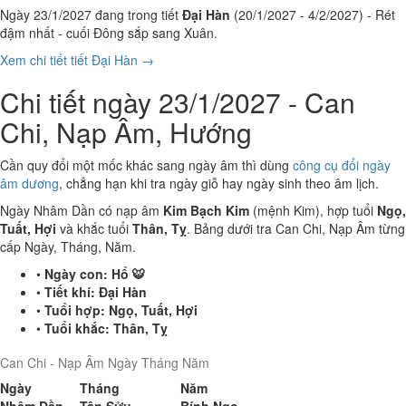
Ngày 23/1/2027 đang trong tiết
Đại Hàn
(20/1/2027 - 4/2/2027) - Rét
đậm nhất - cuối Đông sắp sang Xuân.
Xem chi tiết tiết Đại Hàn →
Chi tiết ngày 23/1/2027 - Can
Chi, Nạp Âm, Hướng
Cần quy đổi một mốc khác sang ngày âm thì dùng
công cụ đổi ngày
âm dương
, chẳng hạn khi tra ngày giỗ hay ngày sinh theo âm lịch.
Ngày Nhâm Dần có nạp âm
Kim Bạch Kim
(mệnh Kim), hợp tuổi
Ngọ,
Tuất, Hợi
và khắc tuổi
Thân, Tỵ
. Bảng dưới tra Can Chi, Nạp Âm từng
cấp Ngày, Tháng, Năm.
•
Ngày con:
Hổ 🐯
•
Tiết khí:
Đại Hàn
•
Tuổi hợp:
Ngọ, Tuất, Hợi
•
Tuổi khắc:
Thân, Tỵ
Can Chi - Nạp Âm Ngày Tháng Năm
Ngày
Tháng
Năm