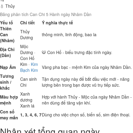
→
💧 Thủy
Bảng phân tích Can Chi 5 Hành ngày Nhâm Dần
Yếu tố
Chi tiết
Ý nghĩa thực tế
Thiên
Thủy
Can
thông minh, linh động, bao la
Dương
(Nhâm)
Mộc
Địa Chi
Dương ·
🐯 Con Hổ - biểu trưng đặc tính ngày.
(Dần)
Con Hổ
Kim
·
Kim
Nạp Âm
Vàng pha bạc - mệnh Kim của ngày Nhâm Dần.
Bạch Kim
Tương
Can sinh
Tận dụng ngày này để bắt đầu việc mới - năng
sinh /
Chi
lượng bên trong bạn được vũ trụ tiếp sức.
khắc
Xanh
Màu hợp
Hợp với hành Thủy - Mộc của ngày Nhâm Dần -
dương
mệnh
nên dùng để tăng vận khí.
Xanh lá
Con số
1, 3, 4, 6, 7
Dùng cho việc chọn số, biển số, sim điện thoại.
may mắn
Nhận xét tổng quan ngày