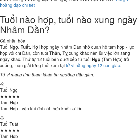
hoàng đạo chi tiết
Tuổi nào hợp, tuổi nào xung ngày
Nhâm Dần?
Cá nhân hóa
Tuổi
Ngọ, Tuất, Hợi
hợp ngày Nhâm Dần nhờ quan hệ tam hợp - lục
hợp với chi Dần, còn tuổi
Thân, Tỵ
xung khắc nên lùi việc lớn sang
ngày khác. Thứ tự 12 tuổi bên dưới xếp từ tuổi
Ngọ
(Tam Hợp) trở
xuống, luận giải từng tuổi xem tại
tử vi hằng ngày 12 con giáp
.
Tử vi mang tính tham khảo tín ngưỡng dân gian.
🐴
Tuổi Ngọ
★★★★★
Tam Hợp
Tam Hợp - vận khí đại cát, hợp khởi sự lớn
🐶
Tuổi Tuất
★★★★★
Tam Hợp