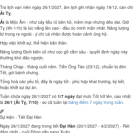
Tra lịch vạn niên ngày 26/1/2027, âm lịch ghi nhận ngày 19/12, can chi
Ất Tỵ
.
Ất
là Mộc Âm - như cây liễu rủ bên hồ, mềm mại nhưng dẻo dai. Giờ
Tỵ (9h-11h) là lúc nắng lên cao - đầu óc minh mẫn nhất. Năng lượng
từ trong ra ngoài - ý chí cá nhân được hoàn cảnh ủng hộ.
Hợp việc khởi sự, thể hiện bản thân.
Năng lượng Định kiên cố như cọc gỗ cắm sâu - quyết định ngày này
thường khó đảo ngược.
Tháng Chạp - tháng cuối năm. Tiễn Ông Táo (23/12), chuẩn bị đón
Tết, gói bánh chưng.
Tổng hoà các yếu tố, đây là ngày tốt - phù hợp khai trương, ký kết,
hoặc khởi sự dự án.
Tuần chứa ngày 26/1/2027 có
1/7 ngày
đạt mức Tốt trở lên, cao nhất
là
26/1 (Ất Tỵ, 7/10)
- so cả tuần tại
bảng điểm 7 ngày trong tuần
.
🌾
Sự kiện - Tiết Đại Hàn
Ngày 26/1/2027 đang trong tiết
Đại Hàn
(20/1/2027 - 4/2/2027) - Rét
đậm nhất - cuối Đông sắp sang Xuân.