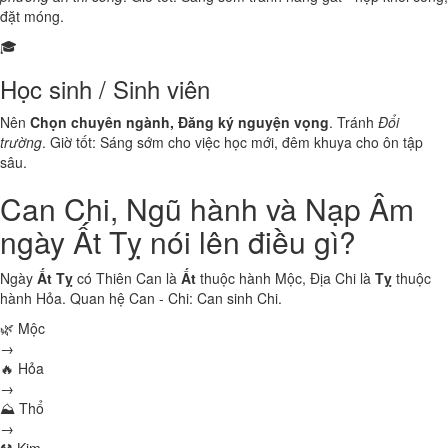
đặt móng.
🎓
Học sinh / Sinh viên
Nên
Chọn chuyên ngành, Đăng ký nguyện vọng
. Tránh
Đổi
trường
. Giờ tốt: Sáng sớm cho việc học mới, đêm khuya cho ôn tập
sâu.
Can Chi, Ngũ hành và Nạp Âm
ngày Ất Tỵ nói lên điều gì?
Ngày
Ất Tỵ
có Thiên Can là
Ất
thuộc hành
Mộc
, Địa Chi là
Tỵ
thuộc
hành
Hỏa
. Quan hệ Can - Chi:
Can sinh Chi
.
🌿 Mộc
→
🔥 Hỏa
→
⛰ Thổ
→