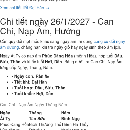
Xem chi tiết tiết Đại Hàn →
Chi tiết ngày 26/1/2027 - Can
Chi, Nạp Âm, Hướng
Cần quy đổi một mốc khác sang ngày âm thì dùng
công cụ đổi ngày
âm dương
, chẳng hạn khi tra ngày giỗ hay ngày sinh theo âm lịch.
Ngày Ất Tỵ có nạp âm
Phúc Đăng Hỏa
(mệnh Hỏa), hợp tuổi
Dậu,
Sửu, Thân
và khắc tuổi
Hợi, Dần
. Bảng dưới tra Can Chi, Nạp Âm
từng cấp Ngày, Tháng, Năm.
•
Ngày con:
Rắn 🐍
•
Tiết khí:
Đại Hàn
•
Tuổi hợp:
Dậu, Sửu, Thân
•
Tuổi khắc:
Hợi, Dần
Can Chi - Nạp Âm Ngày Tháng Năm
Ngày
Tháng
Năm
Ất Tỵ
Tân Sửu
Bính Ngọ
Phúc Đăng Hỏa
Bích Thượng Thổ
Thiên Hà Thủy