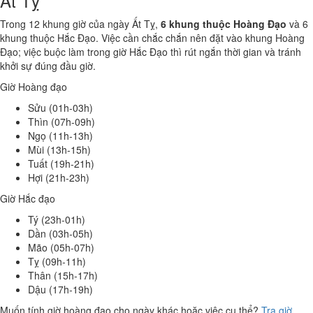
Ất Tỵ
Trong 12 khung giờ của ngày Ất Tỵ,
6 khung thuộc Hoàng Đạo
và 6
khung thuộc Hắc Đạo. Việc cần chắc chắn nên đặt vào khung Hoàng
Đạo; việc buộc làm trong giờ Hắc Đạo thì rút ngắn thời gian và tránh
khởi sự đúng đầu giờ.
Giờ Hoàng đạo
Sửu (01h-03h)
Thìn (07h-09h)
Ngọ (11h-13h)
Mùi (13h-15h)
Tuất (19h-21h)
Hợi (21h-23h)
Giờ Hắc đạo
Tý (23h-01h)
Dần (03h-05h)
Mão (05h-07h)
Tỵ (09h-11h)
Thân (15h-17h)
Dậu (17h-19h)
Muốn tính giờ hoàng đạo cho ngày khác hoặc việc cụ thể?
Tra giờ