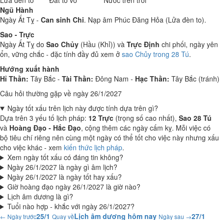
Lửa đèn to
Đất tò vò
Nước trên trời
Ngũ Hành
Ngày Ất Tỵ -
Can sinh Chi
. Nạp âm Phúc Đăng Hỏa (Lửa đèn to).
Sao - Trực
Ngày Ất Tỵ do
Sao Chủy
(Hầu (Khỉ)) và
Trực Định
chi phối, ngày yên
ổn, vững chắc - đặc tính đầy đủ xem ở
sao Chủy trong 28 Tú
.
Hướng xuất hành
Hỉ Thần:
Tây Bắc -
Tài Thần:
Đông Nam -
Hạc Thần:
Tây Bắc (tránh)
Câu hỏi thường gặp về ngày 26/1/2027
Ngày tốt xấu trên lịch này được tính dựa trên gì?
Dựa trên 3 yếu tố lịch pháp:
12 Trực
(trọng số cao nhất),
Sao 28 Tú
và
Hoàng Đạo - Hắc Đạo
, cộng thêm các ngày cấm kỵ. Mỗi việc có
bộ tiêu chí riêng nên cùng một ngày có thể tốt cho việc này nhưng xấu
cho việc khác - xem
kiến thức lịch pháp
.
Xem ngày tốt xấu có đáng tin không?
Ngày 26/1/2027 là ngày gì âm lịch?
Ngày 26/1/2027 là ngày tốt hay xấu?
Giờ hoàng đạo ngày 26/1/2027 là giờ nào?
Lịch âm dương là gì?
Tuổi nào hợp - khắc với ngày 26/1/2027?
25/1
Lịch âm dương hôm nay
27/1
← Ngày trước
Quay về
Ngày sau →