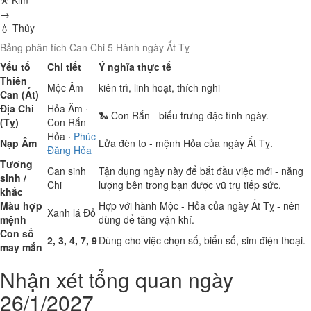
⚒ Kim
→
💧 Thủy
Bảng phân tích Can Chi 5 Hành ngày Ất Tỵ
Yếu tố
Chi tiết
Ý nghĩa thực tế
Thiên
Mộc
Âm
kiên trì, linh hoạt, thích nghi
Can (Ất)
Địa Chi
Hỏa
Âm ·
🐍 Con Rắn - biểu trưng đặc tính ngày.
(Tỵ)
Con Rắn
Hỏa
·
Phúc
Nạp Âm
Lửa đèn to - mệnh Hỏa của ngày Ất Tỵ.
Đăng Hỏa
Tương
Can sinh
Tận dụng ngày này để bắt đầu việc mới - năng
sinh /
Chi
lượng bên trong bạn được vũ trụ tiếp sức.
khắc
Màu hợp
Hợp với hành Mộc - Hỏa của ngày Ất Tỵ - nên
Xanh lá
Đỏ
mệnh
dùng để tăng vận khí.
Con số
2, 3, 4, 7, 9
Dùng cho việc chọn số, biển số, sim điện thoại.
may mắn
Nhận xét tổng quan ngày
26/1/2027