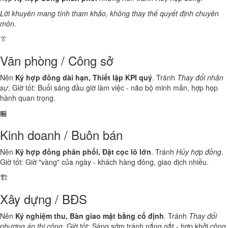
Lời khuyên mang tính tham khảo, không thay thế quyết định chuyên
môn.
👔
Văn phòng / Công sở
Nên
Ký hợp đồng dài hạn, Thiết lập KPI quý
. Tránh
Thay đổi nhân
sự
. Giờ tốt: Buổi sáng đầu giờ làm việc - não bộ minh mẫn, hợp họp
hành quan trọng.
🏪
Kinh doanh / Buôn bán
Nên
Ký hợp đồng phân phối, Đặt cọc lô lớn
. Tránh
Hủy hợp đồng
.
Giờ tốt: Giờ "vàng" của ngày - khách hàng đông, giao dịch nhiều.
🏗️
Xây dựng / BĐS
Nên
Ký nghiệm thu, Bàn giao mặt bằng cố định
. Tránh
Thay đổi
phương án thi công
. Giờ tốt: Sáng sớm tránh nắng gắt - hợp khởi công,