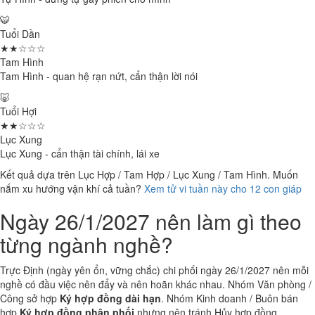
🐯
Tuổi Dần
★★☆☆☆
Tam Hình
Tam Hình - quan hệ rạn nứt, cẩn thận lời nói
🐷
Tuổi Hợi
★★☆☆☆
Lục Xung
Lục Xung - cẩn thận tài chính, lái xe
Kết quả dựa trên Lục Hợp / Tam Hợp / Lục Xung / Tam Hình. Muốn
nắm xu hướng vận khí cả tuần?
Xem tử vi tuần này cho 12 con giáp
Ngày 26/1/2027 nên làm gì theo
từng ngành nghề?
Trực Định (ngày yên ổn, vững chắc) chi phối ngày 26/1/2027 nên mỗi
nghề có đầu việc nên đẩy và nên hoãn khác nhau. Nhóm Văn phòng /
Công sở hợp
Ký hợp đồng dài hạn
. Nhóm Kinh doanh / Buôn bán
hợp
Ký hợp đồng phân phối
nhưng nên tránh Hủy hợp đồng.