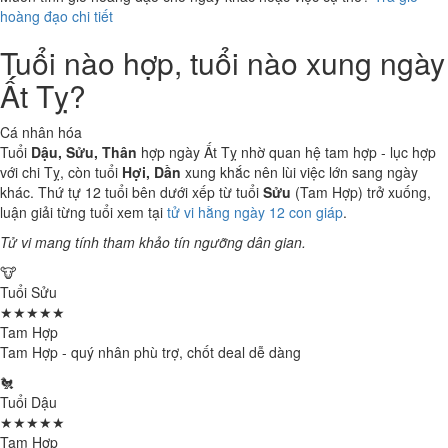
hoàng đạo chi tiết
Tuổi nào hợp, tuổi nào xung ngày
Ất Tỵ?
Cá nhân hóa
Tuổi
Dậu, Sửu, Thân
hợp ngày Ất Tỵ nhờ quan hệ tam hợp - lục hợp
với chi Tỵ, còn tuổi
Hợi, Dần
xung khắc nên lùi việc lớn sang ngày
khác. Thứ tự 12 tuổi bên dưới xếp từ tuổi
Sửu
(Tam Hợp) trở xuống,
luận giải từng tuổi xem tại
tử vi hằng ngày 12 con giáp
.
Tử vi mang tính tham khảo tín ngưỡng dân gian.
🐮
Tuổi Sửu
★★★★★
Tam Hợp
Tam Hợp - quý nhân phù trợ, chốt deal dễ dàng
🐔
Tuổi Dậu
★★★★★
Tam Hợp