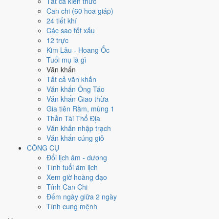
Tất cả kiến thức
việc gì?
Can chi (60 hoa giáp)
24 tiết khí
Các sao tốt xấu
Ngày 26/1/2027 đạt
7.0/10
trung bình cho 7 việc chính: cao nhất là
12 trực
Đính hôn - dạm ngõ (9/10)
, thấp nhất là
Cắt tóc - tỉa móng (4/10)
.
Kim Lâu - Hoang Ốc
Trực Định (ngày yên ổn, vững chắc) và gặp Sao Ngọc Đường hoàng
Tuổi mụ là gì
đạo nên điểm từng việc chênh nhau như bảng dưới.
Văn khấn
💍
Cưới hỏi - đính hôn
Tất cả văn khấn
8
/10
Rất tốt
Văn khấn Ông Táo
Cưới hỏi - đính hôn hôm nay ở
mức rất tốt (8/10)
nhờ hợp
Trực
Văn khấn Giao thừa
Định và Ngày Hoàng Đạo
, nhưng Sao Chủy kéo giảm điểm.
Gia tiên Rằm, mùng 1
Thần Tài Thổ Địa
Cách tính ngày tốt
Văn khấn nhập trạch
🏪
Khai trương - mở cửa hàng
Văn khấn cúng giỗ
6
/10
Tốt
CÔNG CỤ
Khai trương - mở cửa hàng hôm nay ở
mức tốt (6/10)
nhờ hợp
Đổi lịch âm - dương
Ngày Hoàng Đạo
.
Tính tuổi âm lịch
Cách tính ngày tốt
Xem giờ hoàng đạo
🤝
Ký hợp đồng - giao ước
Tính Can Chi
9
/10
Rất tốt
Đếm ngày giữa 2 ngày
Ký hợp đồng - giao ước hôm nay ở
mức rất tốt (9/10)
nhờ hợp
Tính cung mệnh
Trực Định và Ngày Hoàng Đạo
.