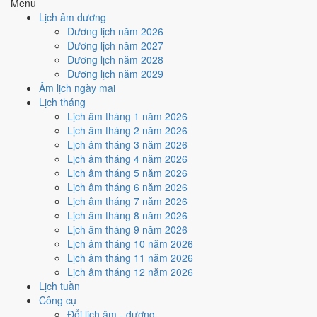
Menu
Cách tính ngày tốt
Lịch âm dương
🏗️
Động thổ - khởi công
Dương lịch năm 2026
6
/10
Tốt
Dương lịch năm 2027
Động thổ - khởi công hôm nay ở
mức tốt (6/10)
nhờ hợp
Ngày
Dương lịch năm 2028
Hoàng Đạo
.
Dương lịch năm 2029
Âm lịch ngày mai
Cách tính ngày tốt
Lịch tháng
🏡
Nhập trạch - vào nhà mới
Lịch âm tháng 1 năm 2026
9
/10
Rất tốt
Lịch âm tháng 2 năm 2026
Nhập trạch - vào nhà mới hôm nay ở
mức rất tốt (9/10)
nhờ
Lịch âm tháng 3 năm 2026
hợp
Trực Định và Ngày Hoàng Đạo
.
Lịch âm tháng 4 năm 2026
Cách tính ngày tốt
Lịch âm tháng 5 năm 2026
🚗
Mua xe - tậu xe
Lịch âm tháng 6 năm 2026
6
/10
Tốt
Lịch âm tháng 7 năm 2026
Mua xe - tậu xe hôm nay ở
mức tốt (6/10)
nhờ hợp
Ngày
Lịch âm tháng 8 năm 2026
Hoàng Đạo
.
Lịch âm tháng 9 năm 2026
Lịch âm tháng 10 năm 2026
Cách tính ngày tốt
Lịch âm tháng 11 năm 2026
✈️
Xuất hành - đi xa
Lịch âm tháng 12 năm 2026
5
/10
Trung bình
Lịch tuần
Xuất hành - đi xa hôm nay ở
mức trung bình (5/10)
nhờ hợp
Công cụ
Ngày Hoàng Đạo
, nhưng Sao Chủy kéo giảm điểm.
Đổi lịch âm - dương