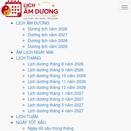
Togg
navig
LỊCH ÂM DƯƠNG
Trang chủ
Dương lịch năm 2026
Lịch năm 2027
Dương lịch năm 2027
Tháng 1/2027
Dương lịch năm 2028
Ngày 26/1/2027 (Ất Tỵ)
Dương lịch năm 2029
ÂM LỊCH NGÀY MAI
Xem ngày
26/1/2027
dương
LỊCH THÁNG
Lịch dương tháng 8 năm 2026
lịch - Ngày 19/12 âm lịch (Ất
Lịch dương tháng 9 năm 2026
Lịch dương tháng 10 năm 2026
Tỵ) tốt hay xấu?
Lịch dương tháng 11 năm 2026
Lịch dương tháng 12 năm 2026
Lịch dương tháng 1 năm 2027
Ngày 26/1/2027 dương lịch (Thứ Ba) là ngày 19/12/2026 âm lịch
,
Lịch dương tháng 2 năm 2027
tức ngày
Ất Tỵ
- Can sinh Chi, Trực Định, Sao Chủy, nạp âm Phúc
Lịch dương tháng 3 năm 2027
Đăng Hỏa. Tổng hòa, đây là
Ngày Cát
với điểm trung bình
7.0/10
cho
Lịch dương tháng 4 năm 2027
các việc quan trọng. Giờ Hoàng Đạo trong ngày:
Sửu, Thìn, Ngọ,
LỊCH TUẦN
Mùi, Tuất, Hợi
.
NGÀY TỐT XẤU
Ngày Dương
Ngày tốt xấu trong tháng