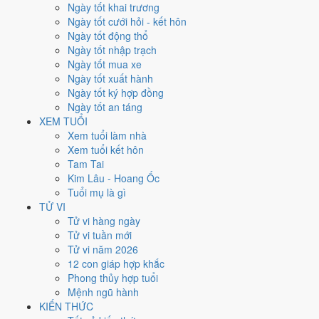
Thứ Ba
Ngày tốt khai trương
Ngày Âm
Ngày tốt cưới hỏi - kết hôn
Tháng 1 năm 2027
Ngày tốt động thổ
26
Ngày tốt nhập trạch
Tháng 12 âm năm 2026
Ngày tốt mua xe
19
Ngày tốt xuất hành
Tiết Đại Hàn
Ngày tốt ký hợp đồng
Giờ
Ngày tốt an táng
Bính Tý
XEM TUỔI
Ngày 19
Xem tuổi làm nhà
Ất Tỵ
Xem tuổi kết hôn
Tháng 12
Tam Tai
Tân Sửu
Kim Lâu - Hoang Ốc
Năm 2026
Tuổi mụ là gì
Bính Ngọ
TỬ VI
Tử vi hàng ngày
Ngày Ất Tỵ có Trực
Định
(ngày yên ổn, vững chắc) và gặp Sao
Ngọc
Tử vi tuần mới
Đường hoàng đạo
. Điểm trung bình 7 việc chính
7.0/10
nên đây là
Tử vi năm 2026
Ngày Cát
, thuận lợi cho các việc quan trọng.
12 con giáp hợp khắc
Phong thủy hợp tuổi
Tuổi
Dậu, Sửu, Thân
hợp ngày; tuổi
Hợi
nên thận trọng (Lục Xung).
Mệnh ngũ hành
Ngày 26/1/2027 tốt hay xấu cho
KIẾN THỨC