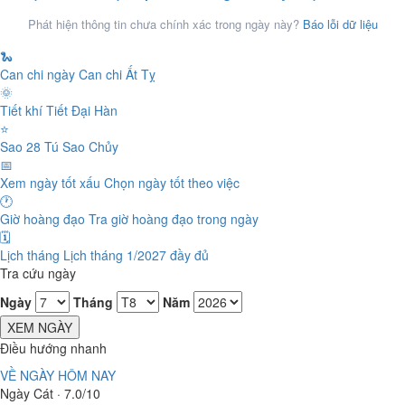
Phát hiện thông tin chưa chính xác trong ngày này?
Báo lỗi dữ liệu
🐍
Can chi ngày
Can chi Ất Tỵ
🌞
Tiết khí
Tiết Đại Hàn
⭐
Sao 28 Tú
Sao Chủy
📅
Xem ngày tốt xấu
Chọn ngày tốt theo việc
🕐
Giờ hoàng đạo
Tra giờ hoàng đạo trong ngày
🗓️
Lịch tháng
Lịch tháng 1/2027 đầy đủ
Tra cứu ngày
Ngày
Tháng
Năm
XEM NGÀY
Điều hướng nhanh
VỀ NGÀY HÔM NAY
Ngày Cát · 7.0/10