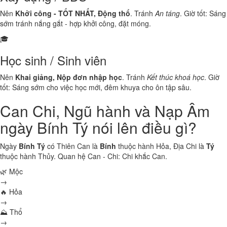
Nên
Khởi công - TỐT NHẤT, Động thổ
. Tránh
An táng
. Giờ tốt: Sáng
sớm tránh nắng gắt - hợp khởi công, đặt móng.
🎓
Học sinh / Sinh viên
Nên
Khai giảng, Nộp đơn nhập học
. Tránh
Kết thúc khoá học
. Giờ
tốt: Sáng sớm cho việc học mới, đêm khuya cho ôn tập sâu.
Can Chi, Ngũ hành và Nạp Âm
ngày Bính Tý nói lên điều gì?
Ngày
Bính Tý
có Thiên Can là
Bính
thuộc hành
Hỏa
, Địa Chi là
Tý
thuộc hành
Thủy
. Quan hệ Can - Chi:
Chi khắc Can
.
🌿 Mộc
→
🔥 Hỏa
→
⛰ Thổ
→