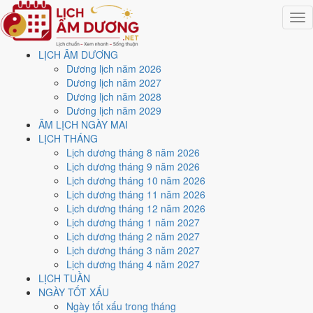
Togg
navig
LỊCH ÂM DƯƠNG
Trang chủ
Dương lịch năm 2026
Lịch năm 2027
Dương lịch năm 2027
Tháng 2/2027
Dương lịch năm 2028
Ngày 26/2/2027 (Bính Tý)
Dương lịch năm 2029
ÂM LỊCH NGÀY MAI
Xem ngày
26/2/2027
dương
LỊCH THÁNG
Lịch dương tháng 8 năm 2026
lịch - Ngày 21/1 âm lịch
Lịch dương tháng 9 năm 2026
Lịch dương tháng 10 năm 2026
(Bính Tý) tốt hay xấu?
Lịch dương tháng 11 năm 2026
Lịch dương tháng 12 năm 2026
Lịch dương tháng 1 năm 2027
Ngày 26/2/2027 dương lịch (Thứ Sáu) là ngày 21/1/2027 âm lịch
,
Lịch dương tháng 2 năm 2027
tức ngày
Bính Tý
- Chi khắc Can, Trực Khai, Sao Quỷ, nạp âm Giản
Lịch dương tháng 3 năm 2027
Hạ Thủy. Tổng hòa, đây là
Ngày Cát
với điểm trung bình
7.6/10
cho
Lịch dương tháng 4 năm 2027
các việc quan trọng. Giờ Hoàng Đạo trong ngày:
Tý, Sửu, Mão, Ngọ,
LỊCH TUẦN
Thân, Dậu
.
NGÀY TỐT XẤU
Ngày Dương
Ngày tốt xấu trong tháng