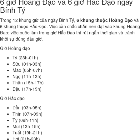
6 giờ Hoàng Đạo và 6 giờ Hắc Đạo ngày
Bính Tý
Trong 12 khung giờ của ngày Bính Tý,
6 khung thuộc Hoàng Đạo
và
6 khung thuộc Hắc Đạo. Việc cần chắc chắn nên đặt vào khung Hoàng
Đạo; việc buộc làm trong giờ Hắc Đạo thì rút ngắn thời gian và tránh
khởi sự đúng đầu giờ.
Giờ Hoàng đạo
Tý (23h-01h)
Sửu (01h-03h)
Mão (05h-07h)
Ngọ (11h-13h)
Thân (15h-17h)
Dậu (17h-19h)
Giờ Hắc đạo
Dần (03h-05h)
Thìn (07h-09h)
Tỵ (09h-11h)
Mùi (13h-15h)
Tuất (19h-21h)
Hợi (21h-23h)