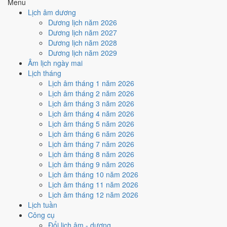
Menu
hợp
Ngày Hoàng Đạo
, nhưng Sao Quỷ kéo giảm điểm.
Lịch âm dương
Cách tính ngày tốt
Dương lịch năm 2026
🏗️
Động thổ - khởi công
Dương lịch năm 2027
8
/10
Rất tốt
Dương lịch năm 2028
Động thổ - khởi công hôm nay ở
mức rất tốt (8/10)
nhờ hợp
Dương lịch năm 2029
Trực Khai và Ngày Hoàng Đạo
, nhưng Sao Quỷ kéo giảm
Âm lịch ngày mai
điểm.
Lịch tháng
Lịch âm tháng 1 năm 2026
Cách tính ngày tốt
Lịch âm tháng 2 năm 2026
🏡
Nhập trạch - vào nhà mới
Lịch âm tháng 3 năm 2026
8
/10
Rất tốt
Lịch âm tháng 4 năm 2026
Nhập trạch - vào nhà mới hôm nay ở
mức rất tốt (8/10)
nhờ
Lịch âm tháng 5 năm 2026
hợp
Trực Khai và Ngày Hoàng Đạo
, nhưng Sao Quỷ kéo giảm
Lịch âm tháng 6 năm 2026
điểm.
Lịch âm tháng 7 năm 2026
Cách tính ngày tốt
Lịch âm tháng 8 năm 2026
🚗
Mua xe - tậu xe
Lịch âm tháng 9 năm 2026
8
/10
Rất tốt
Lịch âm tháng 10 năm 2026
Mua xe - tậu xe hôm nay ở
mức rất tốt (8/10)
nhờ hợp
Trực
Lịch âm tháng 11 năm 2026
Khai và Ngày Hoàng Đạo
, nhưng Sao Quỷ kéo giảm điểm.
Lịch âm tháng 12 năm 2026
Lịch tuần
Cách tính ngày tốt
Công cụ
✈️
Xuất hành - đi xa
Đổi lịch âm - dương
8
/10
Rất tốt