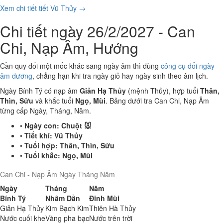
Xem chi tiết tiết Vũ Thủy →
Chi tiết ngày 26/2/2027 - Can
Chi, Nạp Âm, Hướng
Cần quy đổi một mốc khác sang ngày âm thì dùng
công cụ đổi ngày
âm dương
, chẳng hạn khi tra ngày giỗ hay ngày sinh theo âm lịch.
Ngày Bính Tý có nạp âm
Giản Hạ Thủy
(mệnh Thủy), hợp tuổi
Thân,
Thìn, Sửu
và khắc tuổi
Ngọ, Mùi
. Bảng dưới tra Can Chi, Nạp Âm
từng cấp Ngày, Tháng, Năm.
•
Ngày con:
Chuột 🐭
•
Tiết khí:
Vũ Thủy
•
Tuổi hợp:
Thân, Thìn, Sửu
•
Tuổi khắc:
Ngọ, Mùi
Can Chi - Nạp Âm Ngày Tháng Năm
Ngày
Tháng
Năm
Bính Tý
Nhâm Dần
Đinh Mùi
Giản Hạ Thủy
Kim Bạch Kim
Thiên Hà Thủy
Nước cuối khe
Vàng pha bạc
Nước trên trời