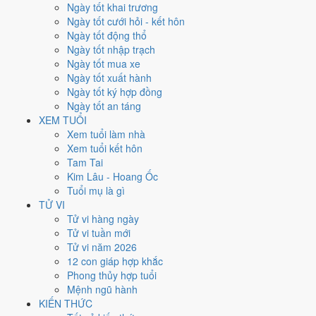
Thứ Sáu
Ngày tốt khai trương
Ngày Âm
Ngày tốt cưới hỏi - kết hôn
Tháng 2 năm 2027
Ngày tốt động thổ
26
Ngày tốt nhập trạch
Tháng 1 âm năm 2027
Ngày tốt mua xe
21
Ngày tốt xuất hành
Tiết Vũ Thủy
Ngày tốt ký hợp đồng
Giờ
Ngày tốt an táng
Mậu Tý
XEM TUỔI
Ngày 21
Xem tuổi làm nhà
Bính Tý
Xem tuổi kết hôn
Tháng 1
Tam Tai
Nhâm Dần
Kim Lâu - Hoang Ốc
Năm 2027
Tuổi mụ là gì
Đinh Mùi
TỬ VI
Tử vi hàng ngày
Ngày Bính Tý có Trực
Khai
(ngày khai mở, bắt đầu mới) và gặp Sao
Tử vi tuần mới
Thanh Long hoàng đạo
. Điểm trung bình 7 việc chính
7.6/10
nên
Tử vi năm 2026
đây là
Ngày Cát
, thuận lợi cho các việc quan trọng.
12 con giáp hợp khắc
Phong thủy hợp tuổi
Tuổi
Thân, Thìn, Sửu
hợp ngày; tuổi
Ngọ
nên thận trọng (Lục Xung).
Mệnh ngũ hành
Ngày 26/2/2027 tốt hay xấu cho
KIẾN THỨC