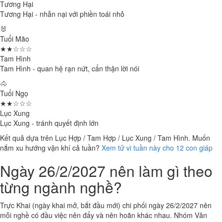
Tương Hại
Tương Hại - nhẫn nại với phiền toái nhỏ
🐰
Tuổi Mão
★★☆☆☆
Tam Hình
Tam Hình - quan hệ rạn nứt, cẩn thận lời nói
🐴
Tuổi Ngọ
★★☆☆☆
Lục Xung
Lục Xung - tránh quyết định lớn
Kết quả dựa trên Lục Hợp / Tam Hợp / Lục Xung / Tam Hình. Muốn
nắm xu hướng vận khí cả tuần?
Xem tử vi tuần này cho 12 con giáp
Ngày 26/2/2027 nên làm gì theo
từng ngành nghề?
Trực Khai (ngày khai mở, bắt đầu mới) chi phối ngày 26/2/2027 nên
mỗi nghề có đầu việc nên đẩy và nên hoãn khác nhau. Nhóm Văn