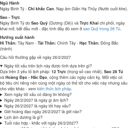
Ngũ Hành
Ngày Bính Tý -
Chi khắc Can
. Nạp âm Giản Hạ Thủy (Nước cuối khe).
Sao - Trực
Ngày Bính Tý do
Sao Quỷ
(Dương (Dê)) và
Trực Khai
chi phối, ngày
khai mở, bắt đầu mới - đặc tính đầy đủ xem ở
sao Quỷ trong 28 Tú
.
Hướng xuất hành
Hỉ Thần:
Tây Nam -
Tài Thần:
Chính Tây -
Hạc Thần:
Đông Bắc
(tránh)
Câu hỏi thường gặp về ngày 26/2/2027
Ngày tốt xấu trên lịch này được tính dựa trên gì?
Dựa trên 3 yếu tố lịch pháp:
12 Trực
(trọng số cao nhất),
Sao 28 Tú
và
Hoàng Đạo - Hắc Đạo
, cộng thêm các ngày cấm kỵ. Mỗi việc có
bộ tiêu chí riêng nên cùng một ngày có thể tốt cho việc này nhưng xấu
cho việc khác - xem
kiến thức lịch pháp
.
Xem ngày tốt xấu có đáng tin không?
Ngày 26/2/2027 là ngày gì âm lịch?
Ngày 26/2/2027 là ngày tốt hay xấu?
Giờ hoàng đạo ngày 26/2/2027 là giờ nào?
Lịch âm dương là gì?
Tuổi nào hợp - khắc với ngày 26/2/2027?