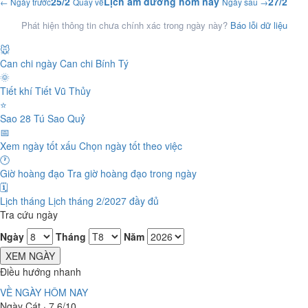
25/2
Lịch âm dương hôm nay
27/2
← Ngày trước
Quay về
Ngày sau →
Phát hiện thông tin chưa chính xác trong ngày này?
Báo lỗi dữ liệu
🐭
Can chi ngày
Can chi Bính Tý
🌞
Tiết khí
Tiết Vũ Thủy
⭐
Sao 28 Tú
Sao Quỷ
📅
Xem ngày tốt xấu
Chọn ngày tốt theo việc
🕐
Giờ hoàng đạo
Tra giờ hoàng đạo trong ngày
🗓️
Lịch tháng
Lịch tháng 2/2027 đầy đủ
Tra cứu ngày
Ngày
Tháng
Năm
XEM NGÀY
Điều hướng nhanh
VỀ NGÀY HÔM NAY
Ngày Cát · 7.6/10