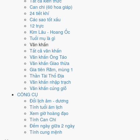
Tất cả kiến thức
việc gì?
Can chi (60 hoa giáp)
24 tiết khí
Các sao tốt xấu
Ngày 26/2/2027 đạt
7.6/10
trung bình cho 7 việc chính: cao nhất là
12 trực
Nhậm chức - bổ nhiệm (9/10)
, thấp nhất là
Cải táng - sang cát
Kim Lâu - Hoang Ốc
(4/10)
. Trực Khai (ngày khai mở, bắt đầu mới) và gặp Sao Thanh Long
Tuổi mụ là gì
hoàng đạo nên điểm từng việc chênh nhau như bảng dưới.
Văn khấn
💍
Cưới hỏi - đính hôn
Tất cả văn khấn
8
/10
Rất tốt
Văn khấn Ông Táo
Cưới hỏi - đính hôn hôm nay ở
mức rất tốt (8/10)
nhờ hợp
Trực
Văn khấn Giao thừa
Khai và Ngày Hoàng Đạo
, nhưng Sao Quỷ kéo giảm điểm.
Gia tiên Rằm, mùng 1
Thần Tài Thổ Địa
Cách tính ngày tốt
Văn khấn nhập trạch
🏪
Khai trương - mở cửa hàng
Văn khấn cúng giỗ
8
/10
Rất tốt
CÔNG CỤ
Khai trương - mở cửa hàng hôm nay ở
mức rất tốt (8/10)
nhờ
Đổi lịch âm - dương
hợp
Trực Khai và Ngày Hoàng Đạo
, nhưng Sao Quỷ kéo giảm
Tính tuổi âm lịch
điểm.
Xem giờ hoàng đạo
Cách tính ngày tốt
Tính Can Chi
🤝
Ký hợp đồng - giao ước
Đếm ngày giữa 2 ngày
5
/10
Trung bình
Tính cung mệnh
Ký hợp đồng - giao ước hôm nay ở
mức trung bình (5/10)
nhờ