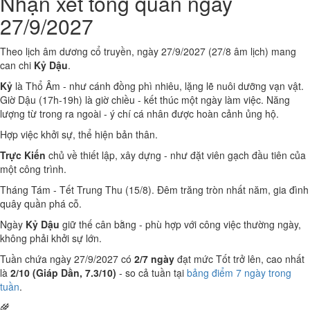
Nhận xét tổng quan ngày
27/9/2027
Theo lịch âm dương cổ truyền, ngày 27/9/2027 (27/8 âm lịch) mang
can chi
Kỷ Dậu
.
Kỷ
là Thổ Âm - như cánh đồng phì nhiêu, lặng lẽ nuôi dưỡng vạn vật.
Giờ Dậu (17h-19h) là giờ chiều - kết thúc một ngày làm việc. Năng
lượng từ trong ra ngoài - ý chí cá nhân được hoàn cảnh ủng hộ.
Hợp việc khởi sự, thể hiện bản thân.
Trực Kiến
chủ về thiết lập, xây dựng - như đặt viên gạch đầu tiên của
một công trình.
Tháng Tám - Tết Trung Thu (15/8). Đêm trăng tròn nhất năm, gia đình
quây quần phá cỗ.
Ngày
Kỷ Dậu
giữ thế cân bằng - phù hợp với công việc thường ngày,
không phải khởi sự lớn.
Tuần chứa ngày 27/9/2027 có
2/7 ngày
đạt mức Tốt trở lên, cao nhất
là
2/10 (Giáp Dần, 7.3/10)
- so cả tuần tại
bảng điểm 7 ngày trong
tuần
.
🌾