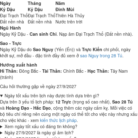
Ngày
Tháng
Năm
Kỷ Dậu
Kỷ Dậu
Đinh Mùi
Đại Trạch Thổ
Đại Trạch Thổ
Thiên Hà Thủy
Đất nền nhà
Đất nền nhà
Nước trên trời
Ngũ Hành
Ngày Kỷ Dậu -
Can sinh Chi
. Nạp âm Đại Trạch Thổ (Đất nền nhà).
Sao - Trực
Ngày Kỷ Dậu do
Sao Nguy
(Yến (Én)) và
Trực Kiến
chi phối, ngày
khởi sự, mở đầu - đặc tính đầy đủ xem ở
sao Nguy trong 28 Tú
.
Hướng xuất hành
Hỉ Thần:
Đông Bắc -
Tài Thần:
Chính Bắc -
Hạc Thần:
Tây Nam
(tránh)
Câu hỏi thường gặp về ngày 27/9/2027
Ngày tốt xấu trên lịch này được tính dựa trên gì?
Dựa trên 3 yếu tố lịch pháp:
12 Trực
(trọng số cao nhất),
Sao 28 Tú
và
Hoàng Đạo - Hắc Đạo
, cộng thêm các ngày cấm kỵ. Mỗi việc có
bộ tiêu chí riêng nên cùng một ngày có thể tốt cho việc này nhưng xấu
cho việc khác - xem
kiến thức lịch pháp
.
Xem ngày tốt xấu có đáng tin không?
Ngày 27/9/2027 là ngày gì âm lịch?