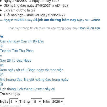
Ngày 27/9/2027 là ngày tốt hay xấu?
Giờ hoàng đạo ngày 27/9/2027 là giờ nào?
Lịch âm dương là gì?
Tuổi nào hợp - khắc với ngày 27/9/2027?
26/9
Lịch âm dương hôm nay
28/9
← Ngày trước
Quay về
Ngày sau →
Phát hiện thông tin chưa chính xác trong ngày này?
Báo lỗi dữ liệu
🐔
Can chi ngày
Can chi Kỷ Dậu
🌞
Tiết khí
Tiết Thu Phân
⭐
Sao 28 Tú
Sao Nguy
📅
Xem ngày tốt xấu
Chọn ngày tốt theo việc
🕐
Giờ hoàng đạo
Tra giờ hoàng đạo trong ngày
🗓️
Lịch tháng
Lịch tháng 9/2027 đầy đủ
Tra cứu ngày
Ngày
Tháng
Năm