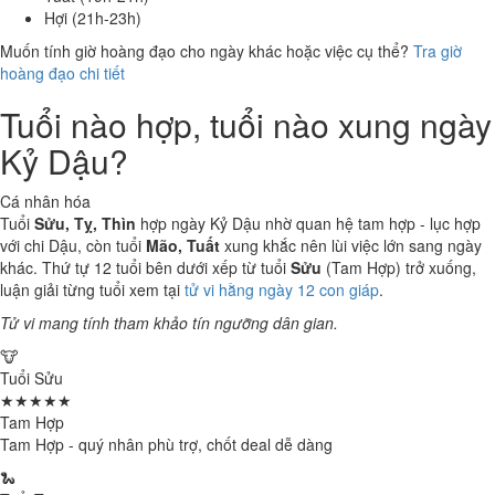
Hợi (21h-23h)
Muốn tính giờ hoàng đạo cho ngày khác hoặc việc cụ thể?
Tra giờ
hoàng đạo chi tiết
Tuổi nào hợp, tuổi nào xung ngày
Kỷ Dậu?
Cá nhân hóa
Tuổi
Sửu, Tỵ, Thìn
hợp ngày Kỷ Dậu nhờ quan hệ tam hợp - lục hợp
với chi Dậu, còn tuổi
Mão, Tuất
xung khắc nên lùi việc lớn sang ngày
khác. Thứ tự 12 tuổi bên dưới xếp từ tuổi
Sửu
(Tam Hợp) trở xuống,
luận giải từng tuổi xem tại
tử vi hằng ngày 12 con giáp
.
Tử vi mang tính tham khảo tín ngưỡng dân gian.
🐮
Tuổi Sửu
★★★★★
Tam Hợp
Tam Hợp - quý nhân phù trợ, chốt deal dễ dàng
🐍