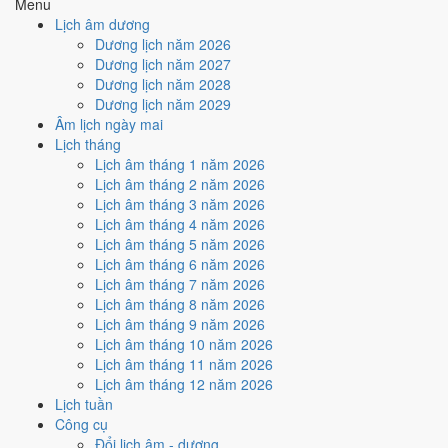
Menu
Ký hợp đồng - giao ước hôm nay ở
mức tốt (6/10)
nhờ hợp
Lịch âm dương
Ngày Hoàng Đạo
.
Dương lịch năm 2026
Dương lịch năm 2027
Cách tính ngày tốt
Dương lịch năm 2028
🏗️
Động thổ - khởi công
Dương lịch năm 2029
6
/10
Tốt
Âm lịch ngày mai
Động thổ - khởi công hôm nay ở
mức tốt (6/10)
nhờ hợp
Ngày
Lịch tháng
Hoàng Đạo
.
Lịch âm tháng 1 năm 2026
Cách tính ngày tốt
Lịch âm tháng 2 năm 2026
🏡
Nhập trạch - vào nhà mới
Lịch âm tháng 3 năm 2026
6
/10
Tốt
Lịch âm tháng 4 năm 2026
Nhập trạch - vào nhà mới hôm nay ở
mức tốt (6/10)
nhờ hợp
Lịch âm tháng 5 năm 2026
Ngày Hoàng Đạo
.
Lịch âm tháng 6 năm 2026
Lịch âm tháng 7 năm 2026
Cách tính ngày tốt
Lịch âm tháng 8 năm 2026
🚗
Mua xe - tậu xe
Lịch âm tháng 9 năm 2026
6
/10
Tốt
Lịch âm tháng 10 năm 2026
Mua xe - tậu xe hôm nay ở
mức tốt (6/10)
nhờ hợp
Ngày
Lịch âm tháng 11 năm 2026
Hoàng Đạo
.
Lịch âm tháng 12 năm 2026
Cách tính ngày tốt
Lịch tuần
✈️
Xuất hành - đi xa
Công cụ
5
/10
Trung bình
Đổi lịch âm - dương