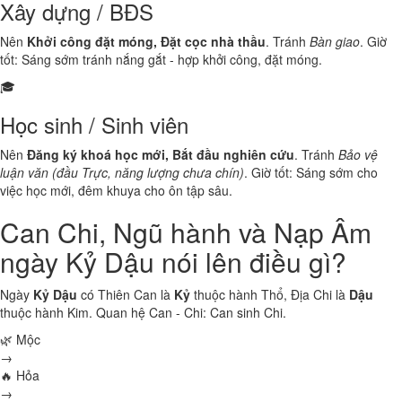
Xây dựng / BĐS
Nên
Khởi công đặt móng, Đặt cọc nhà thầu
. Tránh
Bàn giao
. Giờ
tốt: Sáng sớm tránh nắng gắt - hợp khởi công, đặt móng.
🎓
Học sinh / Sinh viên
Nên
Đăng ký khoá học mới, Bắt đầu nghiên cứu
. Tránh
Bảo vệ
luận văn (đầu Trực, năng lượng chưa chín)
. Giờ tốt: Sáng sớm cho
việc học mới, đêm khuya cho ôn tập sâu.
Can Chi, Ngũ hành và Nạp Âm
ngày Kỷ Dậu nói lên điều gì?
Ngày
Kỷ Dậu
có Thiên Can là
Kỷ
thuộc hành
Thổ
, Địa Chi là
Dậu
thuộc hành
Kim
. Quan hệ Can - Chi:
Can sinh Chi
.
🌿 Mộc
→
🔥 Hỏa
→