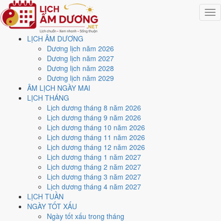
Togg
navig
LỊCH ÂM DƯƠNG
Trang chủ
Dương lịch năm 2026
Lịch năm 2027
Dương lịch năm 2027
Tháng 9/2027
Dương lịch năm 2028
Ngày 27/9/2027 (Kỷ Dậu)
Dương lịch năm 2029
ÂM LỊCH NGÀY MAI
Xem ngày
27/9/2027
dương
LỊCH THÁNG
Lịch dương tháng 8 năm 2026
lịch - Ngày 27/8 âm lịch (Kỷ
Lịch dương tháng 9 năm 2026
Lịch dương tháng 10 năm 2026
Dậu) tốt hay xấu?
Lịch dương tháng 11 năm 2026
Lịch dương tháng 12 năm 2026
Lịch dương tháng 1 năm 2027
Ngày 27/9/2027 dương lịch (Thứ Hai) là ngày 27/8/2027 âm lịch
,
Lịch dương tháng 2 năm 2027
tức ngày
Kỷ Dậu
- Can sinh Chi, Trực Kiến, Sao Nguy, nạp âm Đại
Lịch dương tháng 3 năm 2027
Trạch Thổ. Tổng hòa, đây là
Ngày Bình Hòa
với điểm trung bình
Lịch dương tháng 4 năm 2027
5.6/10
cho các việc quan trọng. Giờ Hoàng Đạo trong ngày:
Tý, Dần,
LỊCH TUẦN
Mão, Ngọ, Mùi, Dậu
.
NGÀY TỐT XẤU
Ngày Dương
Ngày tốt xấu trong tháng