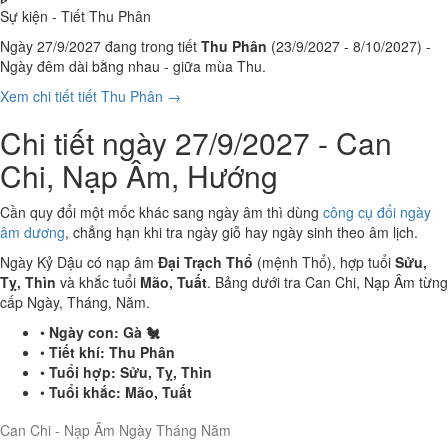
Sự kiện - Tiết Thu Phân
Ngày 27/9/2027 đang trong tiết
Thu Phân
(23/9/2027 - 8/10/2027) -
Ngày đêm dài bằng nhau - giữa mùa Thu.
Xem chi tiết tiết Thu Phân →
Chi tiết ngày 27/9/2027 - Can
Chi, Nạp Âm, Hướng
Cần quy đổi một mốc khác sang ngày âm thì dùng
công cụ đổi ngày
âm dương
, chẳng hạn khi tra ngày giỗ hay ngày sinh theo âm lịch.
Ngày Kỷ Dậu có nạp âm
Đại Trạch Thổ
(mệnh Thổ), hợp tuổi
Sửu,
Tỵ, Thìn
và khắc tuổi
Mão, Tuất
. Bảng dưới tra Can Chi, Nạp Âm từng
cấp Ngày, Tháng, Năm.
•
Ngày con:
Gà 🐔
•
Tiết khí:
Thu Phân
•
Tuổi hợp:
Sửu, Tỵ, Thìn
•
Tuổi khắc:
Mão, Tuất
Can Chi - Nạp Âm Ngày Tháng Năm