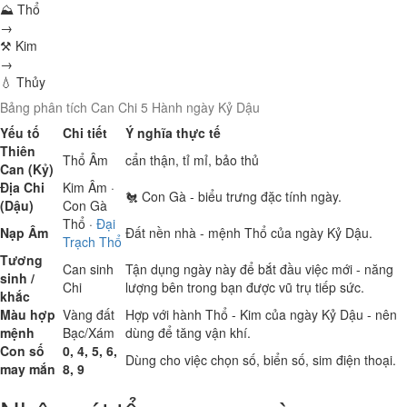
⛰ Thổ
→
⚒ Kim
→
💧 Thủy
Bảng phân tích Can Chi 5 Hành ngày Kỷ Dậu
Yếu tố
Chi tiết
Ý nghĩa thực tế
Thiên
Thổ
Âm
cẩn thận, tỉ mỉ, bảo thủ
Can (Kỷ)
Địa Chi
Kim
Âm ·
🐔 Con Gà - biểu trưng đặc tính ngày.
(Dậu)
Con Gà
Thổ
·
Đại
Nạp Âm
Đất nền nhà - mệnh Thổ của ngày Kỷ Dậu.
Trạch Thổ
Tương
Can sinh
Tận dụng ngày này để bắt đầu việc mới - năng
sinh /
Chi
lượng bên trong bạn được vũ trụ tiếp sức.
khắc
Màu hợp
Vàng đất
Hợp với hành Thổ - Kim của ngày Kỷ Dậu - nên
mệnh
Bạc/Xám
dùng để tăng vận khí.
Con số
0, 4, 5, 6,
Dùng cho việc chọn số, biển số, sim điện thoại.
may mắn
8, 9