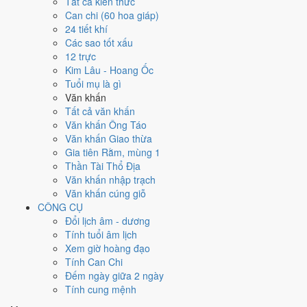
Tất cả kiến thức
Can chi (60 hoa giáp)
Ngày 27/9/2027 tốt hay xấu cho
24 tiết khí
Các sao tốt xấu
việc gì?
12 trực
Kim Lâu - Hoang Ốc
Ngày 27/9/2027 đạt
5.6/10
trung bình cho 7 việc chính: cao nhất là
Tuổi mụ là gì
Kết bạn - gặp gỡ (8/10)
, thấp nhất là
Trồng cây - tỉa cành (5/10)
.
Văn khấn
Trực Kiến (ngày khởi sự, mở đầu) nhưng gặp Sao Ngọc Đường hoàng
Tất cả văn khấn
đạo nên điểm từng việc chênh nhau như bảng dưới.
Văn khấn Ông Táo
Văn khấn Giao thừa
💍
Cưới hỏi - đính hôn
Gia tiên Rằm, mùng 1
5
/10
Trung bình
Thần Tài Thổ Địa
Cưới hỏi - đính hôn hôm nay ở
mức trung bình (5/10)
nhờ hợp
Văn khấn nhập trạch
Ngày Hoàng Đạo
, nhưng Sao Nguy kéo giảm điểm.
Văn khấn cúng giỗ
Cách tính ngày tốt
CÔNG CỤ
🏪
Khai trương - mở cửa hàng
Đổi lịch âm - dương
5
/10
Trung bình
Tính tuổi âm lịch
Khai trương - mở cửa hàng hôm nay ở
mức trung bình (5/10)
Xem giờ hoàng đạo
nhờ hợp
Ngày Hoàng Đạo
, nhưng Sao Nguy kéo giảm điểm.
Tính Can Chi
Đếm ngày giữa 2 ngày
Cách tính ngày tốt
Tính cung mệnh
🤝
Ký hợp đồng - giao ước
6
/10
Tốt