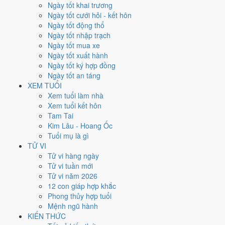
Thứ Hai
Ngày tốt khai trương
Ngày Âm
Ngày tốt cưới hỏi - kết hôn
Tháng 9 năm 2027
Ngày tốt động thổ
27
Ngày tốt nhập trạch
Tháng 8 âm năm 2027
Ngày tốt mua xe
27
Ngày tốt xuất hành
Tiết Thu Phân
Ngày tốt ký hợp đồng
Giờ
Ngày tốt an táng
Giáp Tý
XEM TUỔI
Ngày 27
Xem tuổi làm nhà
Kỷ Dậu
Xem tuổi kết hôn
Tháng 8
Tam Tai
Kỷ Dậu
Kim Lâu - Hoang Ốc
Năm 2027
Tuổi mụ là gì
Đinh Mùi
TỬ VI
Tử vi hàng ngày
Ngày Kỷ Dậu có Trực
Kiến
(ngày khởi sự, mở đầu) nhưng gặp Sao
Tử vi tuần mới
Ngọc Đường hoàng đạo
. Điểm trung bình 7 việc chính
5.6/10
nên
Tử vi năm 2026
đây là
Ngày Bình Hòa
, phù hợp với công việc thường ngày.
12 con giáp hợp khắc
Phong thủy hợp tuổi
Tuổi
Sửu, Tỵ, Thìn
hợp ngày; tuổi
Mão
nên thận trọng (Lục Xung).
Mệnh ngũ hành
Ngày 27/9/2027 chỉ đạt
5.6/10
cho việc trọng đại. Có
2 ngày gần đây
KIẾN THỨC
tốt hơn
để thay thế, xem mục xử lý bên dưới.