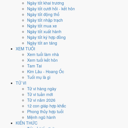
Thứ Bảy
Ngày tốt khai trương
Ngày Âm
Ngày tốt cưới hỏi - kết hôn
Tháng 10 năm 2022
Ngày tốt động thổ
29
Ngày tốt nhập trạch
Tháng 10 âm năm 2022
Ngày tốt mua xe
5
Ngày tốt xuất hành
Tiết Sương Giáng
Ngày tốt ký hợp đồng
Giờ
Ngày tốt an táng
Bính Tý
XEM TUỔI
Ngày 5
Xem tuổi làm nhà
Ất Mão
Xem tuổi kết hôn
Tháng 10
Tam Tai
Tân Hợi
Kim Lâu - Hoang Ốc
Năm 2022
Tuổi mụ là gì
Nhâm Dần
TỬ VI
Tử vi hàng ngày
Ngày Ất Mão có Trực
Định
(ngày yên ổn, vững chắc) nhưng gặp Sao
Tử vi tuần mới
Huyền Vũ hắc đạo
. Điểm trung bình 7 việc chính chỉ
4.9/10
nên đây
Tử vi năm 2026
là
Ngày Hung
, cần thận trọng với các quyết định lớn khó đảo ngược.
12 con giáp hợp khắc
Phong thủy hợp tuổi
Tuổi
Mùi, Hợi, Tuất
hợp ngày; tuổi
Dậu
nên thận trọng (Lục Xung).
Mệnh ngũ hành
Ngày 29/10/2022 tốt hay xấu cho
KIẾN THỨC