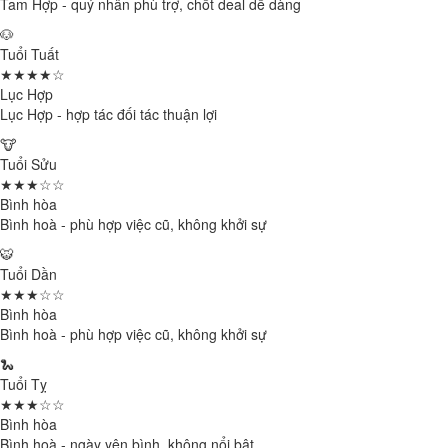
Tam Hợp - quý nhân phù trợ, chốt deal dễ dàng
🐶
Tuổi Tuất
★★★★☆
Lục Hợp
Lục Hợp - hợp tác đối tác thuận lợi
🐮
Tuổi Sửu
★★★☆☆
Bình hòa
Bình hoà - phù hợp việc cũ, không khởi sự
🐯
Tuổi Dần
★★★☆☆
Bình hòa
Bình hoà - phù hợp việc cũ, không khởi sự
🐍
Tuổi Tỵ
★★★☆☆
Bình hòa
Bình hoà - ngày yên bình, không nổi bật