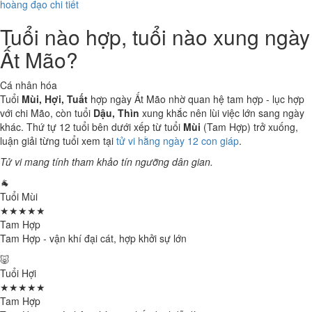
hoàng đạo chi tiết
Tuổi nào hợp, tuổi nào xung ngày
Ất Mão?
Cá nhân hóa
Tuổi
Mùi, Hợi, Tuất
hợp ngày Ất Mão nhờ quan hệ tam hợp - lục hợp
với chi Mão, còn tuổi
Dậu, Thìn
xung khắc nên lùi việc lớn sang ngày
khác. Thứ tự 12 tuổi bên dưới xếp từ tuổi
Mùi
(Tam Hợp) trở xuống,
luận giải từng tuổi xem tại
tử vi hằng ngày 12 con giáp
.
Tử vi mang tính tham khảo tín ngưỡng dân gian.
🐐
Tuổi Mùi
★★★★★
Tam Hợp
Tam Hợp - vận khí đại cát, hợp khởi sự lớn
🐷
Tuổi Hợi
★★★★★
Tam Hợp