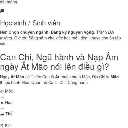
đặt móng.
🎓
Học sinh / Sinh viên
Nên
Chọn chuyên ngành, Đăng ký nguyện vọng
. Tránh
Đổi
trường
. Giờ tốt: Sáng sớm cho việc học mới, đêm khuya cho ôn tập
sâu.
Can Chi, Ngũ hành và Nạp Âm
ngày Ất Mão nói lên điều gì?
Ngày
Ất Mão
có Thiên Can là
Ất
thuộc hành
Mộc
, Địa Chi là
Mão
thuộc hành
Mộc
. Quan hệ Can - Chi:
Cùng hành
.
🌿 Mộc
→
🔥 Hỏa
→
⛰ Thổ
→
⚒ Kim