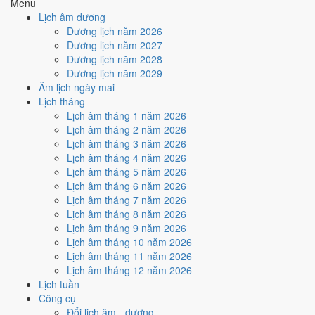
Menu
Cách tính ngày tốt
Lịch âm dương
🏗️
Động thổ - khởi công
Dương lịch năm 2026
4
/10
Trung bình
Dương lịch năm 2027
Động thổ - khởi công hôm nay ở
mức trung bình (4/10)
do
Dương lịch năm 2028
Ngày Hắc Đạo
gây bất lợi.
Dương lịch năm 2029
Âm lịch ngày mai
Cách tính ngày tốt
Lịch tháng
🏡
Nhập trạch - vào nhà mới
Lịch âm tháng 1 năm 2026
6
/10
Tốt
Lịch âm tháng 2 năm 2026
Nhập trạch - vào nhà mới hôm nay ở
mức tốt (6/10)
nhờ hợp
Lịch âm tháng 3 năm 2026
Trực Định
, nhưng Ngày Hắc Đạo kéo giảm điểm.
Lịch âm tháng 4 năm 2026
Cách tính ngày tốt
Lịch âm tháng 5 năm 2026
🚗
Mua xe - tậu xe
Lịch âm tháng 6 năm 2026
4
/10
Trung bình
Lịch âm tháng 7 năm 2026
Mua xe - tậu xe hôm nay ở
mức trung bình (4/10)
do
Ngày
Lịch âm tháng 8 năm 2026
Hắc Đạo
gây bất lợi.
Lịch âm tháng 9 năm 2026
Lịch âm tháng 10 năm 2026
Cách tính ngày tốt
Lịch âm tháng 11 năm 2026
✈️
Xuất hành - đi xa
Lịch âm tháng 12 năm 2026
4
/10
Trung bình
Lịch tuần
Xuất hành - đi xa hôm nay ở
mức trung bình (4/10)
do
Ngày
Công cụ
Hắc Đạo
gây bất lợi.
Đổi lịch âm - dương