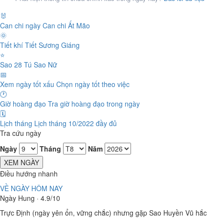
🐰
Can chi ngày
Can chi Ất Mão
🌞
Tiết khí
Tiết Sương Giáng
⭐
Sao 28 Tú
Sao Nữ
📅
Xem ngày tốt xấu
Chọn ngày tốt theo việc
🕐
Giờ hoàng đạo
Tra giờ hoàng đạo trong ngày
🗓️
Lịch tháng
Lịch tháng 10/2022 đầy đủ
Tra cứu ngày
Ngày
Tháng
Năm
XEM NGÀY
Điều hướng nhanh
VỀ NGÀY HÔM NAY
Ngày Hung · 4.9/10
Trực Định (ngày yên ổn, vững chắc) nhưng gặp Sao Huyền Vũ hắc