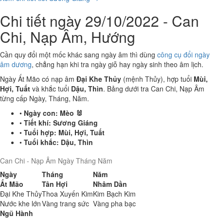
Chi tiết ngày 29/10/2022 - Can
Chi, Nạp Âm, Hướng
Cần quy đổi một mốc khác sang ngày âm thì dùng
công cụ đổi ngày
âm dương
, chẳng hạn khi tra ngày giỗ hay ngày sinh theo âm lịch.
Ngày Ất Mão có nạp âm
Đại Khe Thủy
(mệnh Thủy), hợp tuổi
Mùi,
Hợi, Tuất
và khắc tuổi
Dậu, Thìn
. Bảng dưới tra Can Chi, Nạp Âm
từng cấp Ngày, Tháng, Năm.
•
Ngày con:
Mèo 🐰
•
Tiết khí:
Sương Giáng
•
Tuổi hợp:
Mùi, Hợi, Tuất
•
Tuổi khắc:
Dậu, Thìn
Can Chi - Nạp Âm Ngày Tháng Năm
Ngày
Tháng
Năm
Ất Mão
Tân Hợi
Nhâm Dần
Đại Khe Thủy
Thoa Xuyến Kim
Kim Bạch Kim
Nước khe lớn
Vàng trang sức
Vàng pha bạc
Ngũ Hành