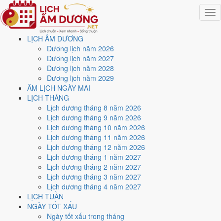
Togg
navig
LỊCH ÂM DƯƠNG
Trang chủ
Dương lịch năm 2026
Lịch năm 2022
Dương lịch năm 2027
Tháng 10/2022
Dương lịch năm 2028
Ngày 29/10/2022 (Ất Mão)
Dương lịch năm 2029
ÂM LỊCH NGÀY MAI
Xem ngày
29/10/2022
LỊCH THÁNG
Lịch dương tháng 8 năm 2026
dương lịch - Ngày 5/10 âm
Lịch dương tháng 9 năm 2026
Lịch dương tháng 10 năm 2026
lịch (Ất Mão) tốt hay xấu?
Lịch dương tháng 11 năm 2026
Lịch dương tháng 12 năm 2026
Lịch dương tháng 1 năm 2027
Ngày 29/10/2022 dương lịch (Thứ Bảy) là ngày 5/10/2022 âm lịch
,
Lịch dương tháng 2 năm 2027
tức ngày
Ất Mão
- Cùng hành, Trực Định, Sao Nữ, nạp âm Đại Khe
Lịch dương tháng 3 năm 2027
Thủy. Tổng hòa, đây là
Ngày Hung
với điểm trung bình
4.9/10
cho
Lịch dương tháng 4 năm 2027
các việc quan trọng. Giờ Hoàng Đạo trong ngày:
Tý, Dần, Mão, Ngọ,
LỊCH TUẦN
Mùi, Dậu
.
NGÀY TỐT XẤU
Ngày Dương
Ngày tốt xấu trong tháng