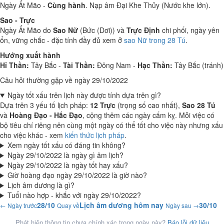
Ngày Ất Mão -
Cùng hành
. Nạp âm Đại Khe Thủy (Nước khe lớn).
Sao - Trực
Ngày Ất Mão do
Sao Nữ
(Bức (Dơi)) và
Trực Định
chi phối, ngày yên
ổn, vững chắc - đặc tính đầy đủ xem ở
sao Nữ trong 28 Tú
.
Hướng xuất hành
Hỉ Thần:
Tây Bắc -
Tài Thần:
Đông Nam -
Hạc Thần:
Tây Bắc (tránh)
Câu hỏi thường gặp về ngày 29/10/2022
Ngày tốt xấu trên lịch này được tính dựa trên gì?
Dựa trên 3 yếu tố lịch pháp:
12 Trực
(trọng số cao nhất),
Sao 28 Tú
và
Hoàng Đạo - Hắc Đạo
, cộng thêm các ngày cấm kỵ. Mỗi việc có
bộ tiêu chí riêng nên cùng một ngày có thể tốt cho việc này nhưng xấu
cho việc khác - xem
kiến thức lịch pháp
.
Xem ngày tốt xấu có đáng tin không?
Ngày 29/10/2022 là ngày gì âm lịch?
Ngày 29/10/2022 là ngày tốt hay xấu?
Giờ hoàng đạo ngày 29/10/2022 là giờ nào?
Lịch âm dương là gì?
Tuổi nào hợp - khắc với ngày 29/10/2022?
28/10
Lịch âm dương hôm nay
30/10
← Ngày trước
Quay về
Ngày sau →
Phát hiện thông tin chưa chính xác trong ngày này?
Báo lỗi dữ liệu