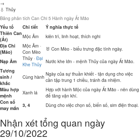
→
💧 Thủy
Bảng phân tích Can Chi 5 Hành ngày Ất Mão
Yếu tố
Chi tiết
Ý nghĩa thực tế
Thiên Can
Mộc
Âm
kiên trì, linh hoạt, thích nghi
(Ất)
Địa Chi
Mộc
Âm ·
🐰 Con Mèo - biểu trưng đặc tính ngày.
(Mão)
Con Mèo
Thủy
·
Đại
Nạp Âm
Nước khe lớn - mệnh Thủy của ngày Ất Mão.
Khe Thủy
Tương
Ngày của sự thuần khiết - tận dụng cho việc
sinh /
Cùng hành
cần tập trung 1 chiều, tránh đa nhiệm.
khắc
Màu hợp
Hợp với hành Mộc của ngày Ất Mão - nên dùng
Xanh lá
mệnh
để tăng vận khí.
Con số
3, 4
Dùng cho việc chọn số, biển số, sim điện thoại.
may mắn
Nhận xét tổng quan ngày
29/10/2022