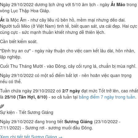
Ngày 29/10/2022 dương lịch ứng với 5/10 âm lịch - ngày
Ất Mão
trong
vòng Lục Thập Hoa Giáp.
Ất
là Mộc Âm - như cây liễu rủ bên hồ, mềm mại nhưng dẻo dai.
Người tuổi Mèo (ở Việt Nam) tinh tế, biết quan sát, ưa cái đẹp. Hai cực
cùng cực - sức mạnh thuần khiết nhưng dễ thiên lệch.
Cần biết kiểm soát.
"Định trụ an cư" - ngày này thuận cho việc cam kết lâu dài, hôn nhân,
lập nghiệp.
Cuối Thu Tháng Mười - vào Đông, cây cối rụng lá, chuẩn bị mùa nghỉ.
Ngày 29/10/2022 có một số điểm bất lợi - nên hoãn việc quan trọng
nếu có thể.
Tuần chứa ngày 29/10/2022 có
2/7 ngày
đạt mức Tốt trở lên, cao nhất
là
25/10 (Tân Hợi, 8/10)
- so cả tuần tại
bảng điểm 7 ngày trong tuần
.
🌾
Sự kiện - Tiết Sương Giáng
Ngày 29/10/2022 đang trong tiết
Sương Giáng
(23/10/2022 -
7/11/2022) - Sương rơi - sương muối đầu Đông.
Xem chi tiết tiết Sương Giáng →