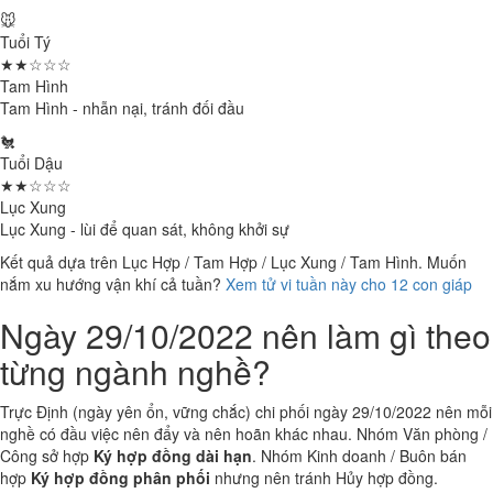
🐭
Tuổi Tý
★★☆☆☆
Tam Hình
Tam Hình - nhẫn nại, tránh đối đầu
🐔
Tuổi Dậu
★★☆☆☆
Lục Xung
Lục Xung - lùi để quan sát, không khởi sự
Kết quả dựa trên Lục Hợp / Tam Hợp / Lục Xung / Tam Hình. Muốn
nắm xu hướng vận khí cả tuần?
Xem tử vi tuần này cho 12 con giáp
Ngày 29/10/2022 nên làm gì theo
từng ngành nghề?
Trực Định (ngày yên ổn, vững chắc) chi phối ngày 29/10/2022 nên mỗi
nghề có đầu việc nên đẩy và nên hoãn khác nhau. Nhóm Văn phòng /
Công sở hợp
Ký hợp đồng dài hạn
. Nhóm Kinh doanh / Buôn bán
hợp
Ký hợp đồng phân phối
nhưng nên tránh Hủy hợp đồng.