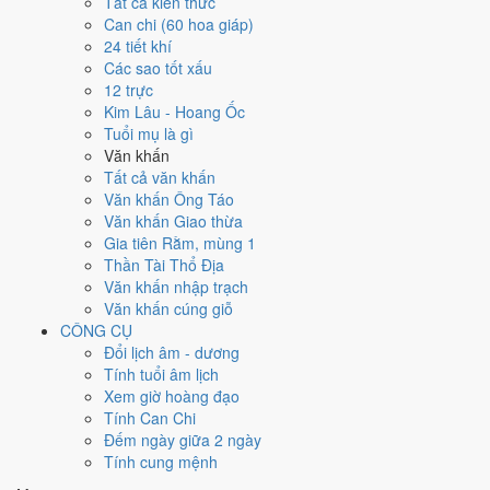
Tất cả kiến thức
việc gì?
Can chi (60 hoa giáp)
24 tiết khí
Các sao tốt xấu
Ngày 29/10/2022 đạt
4.9/10
trung bình cho 7 việc chính: cao nhất là
12 trực
Sửa nhà - tu tạo (8/10)
, thấp nhất là
Chữa bệnh (tham khảo) (3/10)
.
Kim Lâu - Hoang Ốc
Trực Định (ngày yên ổn, vững chắc) nhưng gặp Sao Huyền Vũ hắc
Tuổi mụ là gì
đạo nên điểm từng việc chênh nhau như bảng dưới.
Văn khấn
💍
Cưới hỏi - đính hôn
Tất cả văn khấn
6
/10
Tốt
Văn khấn Ông Táo
Cưới hỏi - đính hôn hôm nay ở
mức tốt (6/10)
nhờ hợp
Trực
Văn khấn Giao thừa
Định
, nhưng Ngày Hắc Đạo kéo giảm điểm.
Gia tiên Rằm, mùng 1
Thần Tài Thổ Địa
Cách tính ngày tốt
Văn khấn nhập trạch
🏪
Khai trương - mở cửa hàng
Văn khấn cúng giỗ
4
/10
Trung bình
CÔNG CỤ
Khai trương - mở cửa hàng hôm nay ở
mức trung bình (4/10)
Đổi lịch âm - dương
do
Ngày Hắc Đạo
gây bất lợi.
Tính tuổi âm lịch
Cách tính ngày tốt
Xem giờ hoàng đạo
🤝
Ký hợp đồng - giao ước
Tính Can Chi
6
/10
Tốt
Đếm ngày giữa 2 ngày
Ký hợp đồng - giao ước hôm nay ở
mức tốt (6/10)
nhờ hợp
Trực
Tính cung mệnh
Định
, nhưng Ngày Hắc Đạo kéo giảm điểm.