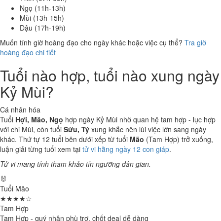
Ngọ (11h-13h)
Mùi (13h-15h)
Dậu (17h-19h)
Muốn tính giờ hoàng đạo cho ngày khác hoặc việc cụ thể?
Tra giờ
hoàng đạo chi tiết
Tuổi nào hợp, tuổi nào xung ngày
Kỷ Mùi?
Cá nhân hóa
Tuổi
Hợi, Mão, Ngọ
hợp ngày Kỷ Mùi nhờ quan hệ tam hợp - lục hợp
với chi Mùi, còn tuổi
Sửu, Tý
xung khắc nên lùi việc lớn sang ngày
khác. Thứ tự 12 tuổi bên dưới xếp từ tuổi
Mão
(Tam Hợp) trở xuống,
luận giải từng tuổi xem tại
tử vi hằng ngày 12 con giáp
.
Tử vi mang tính tham khảo tín ngưỡng dân gian.
🐰
Tuổi Mão
★★★★☆
Tam Hợp
Tam Hợp - quý nhân phù trợ, chốt deal dễ dàng