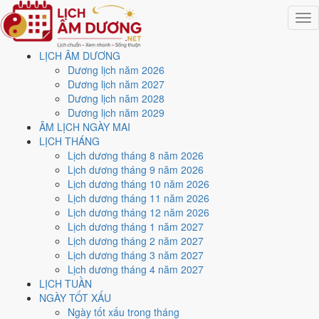
Togg
navig
LỊCH ÂM DƯƠNG
Trang chủ
Dương lịch năm 2026
Lịch năm 2027
Dương lịch năm 2027
Tháng 12/2027
Dương lịch năm 2028
Ngày 6/12/2027 (Kỷ Mùi)
Dương lịch năm 2029
ÂM LỊCH NGÀY MAI
Xem ngày
6/12/2027
dương
LỊCH THÁNG
Lịch dương tháng 8 năm 2026
lịch - Ngày 9/11 âm lịch (Kỷ
Lịch dương tháng 9 năm 2026
Lịch dương tháng 10 năm 2026
Mùi) tốt hay xấu?
Lịch dương tháng 11 năm 2026
Lịch dương tháng 12 năm 2026
Lịch dương tháng 1 năm 2027
Ngày 6/12/2027 dương lịch (Thứ Hai) là ngày 9/11/2027 âm lịch
,
Lịch dương tháng 2 năm 2027
tức ngày
Kỷ Mùi
- Cùng hành, Trực Nguy, Sao Trương, nạp âm Thiên
Lịch dương tháng 3 năm 2027
Thượng Hỏa. Tổng hòa, đây là
Ngày Hung
với điểm trung bình
4.1/10
Lịch dương tháng 4 năm 2027
cho các việc quan trọng. Giờ Hoàng Đạo trong ngày:
Dần, Mão, Tỵ,
LỊCH TUẦN
Thân, Tuất, Hợi
.
NGÀY TỐT XẤU
Ngày Dương
Ngày tốt xấu trong tháng