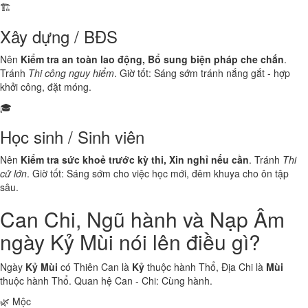
🏗️
Xây dựng / BĐS
Nên
Kiểm tra an toàn lao động, Bổ sung biện pháp che chắn
.
Tránh
Thi công nguy hiểm
. Giờ tốt: Sáng sớm tránh nắng gắt - hợp
khởi công, đặt móng.
🎓
Học sinh / Sinh viên
Nên
Kiểm tra sức khoẻ trước kỳ thi, Xin nghỉ nếu cần
. Tránh
Thi
cử lớn
. Giờ tốt: Sáng sớm cho việc học mới, đêm khuya cho ôn tập
sâu.
Can Chi, Ngũ hành và Nạp Âm
ngày Kỷ Mùi nói lên điều gì?
Ngày
Kỷ Mùi
có Thiên Can là
Kỷ
thuộc hành
Thổ
, Địa Chi là
Mùi
thuộc hành
Thổ
. Quan hệ Can - Chi:
Cùng hành
.
🌿 Mộc