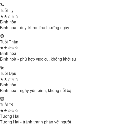
🐍
Tuổi Tỵ
★★☆☆☆
Bình hòa
Bình hoà - duy trì routine thường ngày
🐵
Tuổi Thân
★★☆☆☆
Bình hòa
Bình hoà - phù hợp việc cũ, không khởi sự
🐔
Tuổi Dậu
★★☆☆☆
Bình hòa
Bình hoà - ngày yên bình, không nổi bật
🐭
Tuổi Tý
★★☆☆☆
Tương Hại
Tương Hại - tránh tranh phần với người