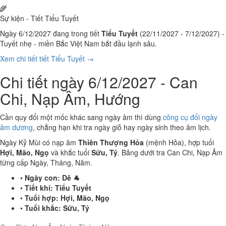
🌾
Sự kiện - Tiết Tiểu Tuyết
Ngày 6/12/2027 đang trong tiết
Tiểu Tuyết
(22/11/2027 - 7/12/2027) -
Tuyết nhẹ - miền Bắc Việt Nam bắt đầu lạnh sâu.
Xem chi tiết tiết Tiểu Tuyết →
Chi tiết ngày 6/12/2027 - Can
Chi, Nạp Âm, Hướng
Cần quy đổi một mốc khác sang ngày âm thì dùng
công cụ đổi ngày
âm dương
, chẳng hạn khi tra ngày giỗ hay ngày sinh theo âm lịch.
Ngày Kỷ Mùi có nạp âm
Thiên Thượng Hỏa
(mệnh Hỏa), hợp tuổi
Hợi, Mão, Ngọ
và khắc tuổi
Sửu, Tý
. Bảng dưới tra Can Chi, Nạp Âm
từng cấp Ngày, Tháng, Năm.
•
Ngày con:
Dê 🐐
•
Tiết khí:
Tiểu Tuyết
•
Tuổi hợp:
Hợi, Mão, Ngọ
•
Tuổi khắc:
Sửu, Tý