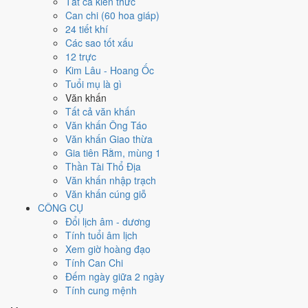
Tất cả kiến thức
tốt hơn
để thay thế, xem mục xử lý bên dưới.
Can chi (60 hoa giáp)
24 tiết khí
Ngày 6/12/2027 tốt hay xấu cho
Các sao tốt xấu
12 trực
việc gì?
Kim Lâu - Hoang Ốc
Tuổi mụ là gì
Ngày 6/12/2027 đạt
4.1/10
trung bình cho 7 việc chính: cao nhất là
Văn khấn
Cưới hỏi - đính hôn (5/10)
, thấp nhất là
Mua xe - tậu xe (3/10)
. Trực
Tất cả văn khấn
Nguy (ngày nguy hiểm, đầy biến động) và gặp Sao Câu Trận hắc đạo
Văn khấn Ông Táo
nên điểm từng việc chênh nhau như bảng dưới.
Văn khấn Giao thừa
Gia tiên Rằm, mùng 1
💍
Cưới hỏi - đính hôn
Thần Tài Thổ Địa
5
/10
Trung bình
Văn khấn nhập trạch
Cưới hỏi - đính hôn hôm nay ở
mức trung bình (5/10)
nhờ hợp
Văn khấn cúng giỗ
Sao Trương
, nhưng Ngày Hắc Đạo kéo giảm điểm.
CÔNG CỤ
Cách tính ngày tốt
Đổi lịch âm - dương
🏪
Khai trương - mở cửa hàng
Tính tuổi âm lịch
5
/10
Trung bình
Xem giờ hoàng đạo
Khai trương - mở cửa hàng hôm nay ở
mức trung bình (5/10)
Tính Can Chi
nhờ hợp
Sao Trương
, nhưng Ngày Hắc Đạo kéo giảm điểm.
Đếm ngày giữa 2 ngày
Tính cung mệnh
Cách tính ngày tốt
🤝
Ký hợp đồng - giao ước