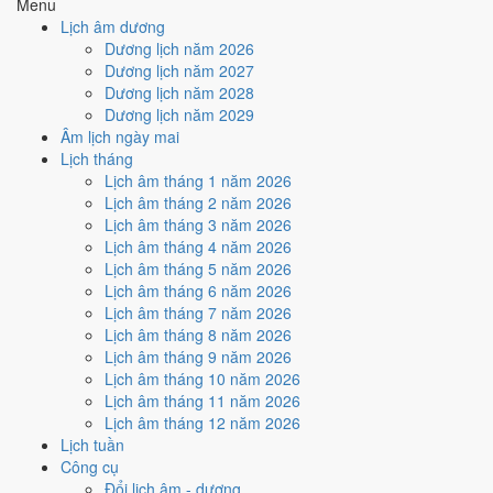
Menu
4
/10
Trung bình
Lịch âm dương
Ký hợp đồng - giao ước hôm nay ở
mức trung bình (4/10)
nhờ
Dương lịch năm 2026
hợp
Sao Trương
, nhưng Trực Nguy và Ngày Hắc Đạo kéo giảm
Dương lịch năm 2027
điểm.
Dương lịch năm 2028
Dương lịch năm 2029
Cách tính ngày tốt
Âm lịch ngày mai
🏗️
Động thổ - khởi công
Lịch tháng
3
/10
Xấu
Lịch âm tháng 1 năm 2026
Động thổ - khởi công hôm nay ở
mức xấu (3/10)
do
Trực Nguy
Lịch âm tháng 2 năm 2026
và Ngày Hắc Đạo
gây bất lợi.
Lịch âm tháng 3 năm 2026
Cách tính ngày tốt
Lịch âm tháng 4 năm 2026
🏡
Nhập trạch - vào nhà mới
Lịch âm tháng 5 năm 2026
4
/10
Trung bình
Lịch âm tháng 6 năm 2026
Nhập trạch - vào nhà mới hôm nay ở
mức trung bình (4/10)
do
Lịch âm tháng 7 năm 2026
Ngày Hắc Đạo
gây bất lợi.
Lịch âm tháng 8 năm 2026
Lịch âm tháng 9 năm 2026
Cách tính ngày tốt
Lịch âm tháng 10 năm 2026
🚗
Mua xe - tậu xe
Lịch âm tháng 11 năm 2026
3
/10
Xấu
Lịch âm tháng 12 năm 2026
Mua xe - tậu xe hôm nay ở
mức xấu (3/10)
do
Trực Nguy và
Lịch tuần
Ngày Hắc Đạo
gây bất lợi.
Công cụ
Cách tính ngày tốt
Đổi lịch âm - dương