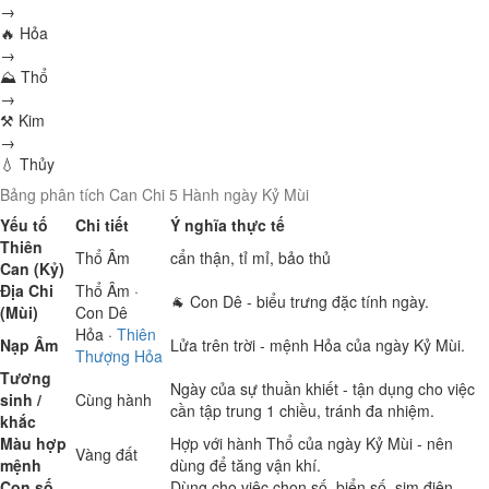
→
🔥 Hỏa
→
⛰ Thổ
→
⚒ Kim
→
💧 Thủy
Bảng phân tích Can Chi 5 Hành ngày Kỷ Mùi
Yếu tố
Chi tiết
Ý nghĩa thực tế
Thiên
Thổ
Âm
cẩn thận, tỉ mỉ, bảo thủ
Can (Kỷ)
Địa Chi
Thổ
Âm ·
🐐 Con Dê - biểu trưng đặc tính ngày.
(Mùi)
Con Dê
Hỏa
·
Thiên
Nạp Âm
Lửa trên trời - mệnh Hỏa của ngày Kỷ Mùi.
Thượng Hỏa
Tương
Ngày của sự thuần khiết - tận dụng cho việc
sinh /
Cùng hành
cần tập trung 1 chiều, tránh đa nhiệm.
khắc
Màu hợp
Hợp với hành Thổ của ngày Kỷ Mùi - nên
Vàng đất
mệnh
dùng để tăng vận khí.
Con số
Dùng cho việc chọn số, biển số, sim điện