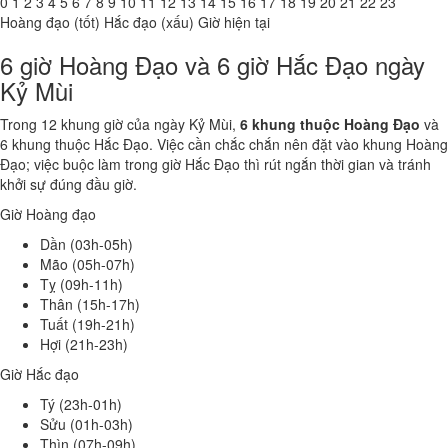
0
1
2
3
4
5
6
7
8
9
10
11
12
13
14
15
16
17
18
19
20
21
22
23
Hoàng đạo (tốt)
Hắc đạo (xấu)
Giờ hiện tại
6 giờ Hoàng Đạo và 6 giờ Hắc Đạo ngày
Kỷ Mùi
Trong 12 khung giờ của ngày Kỷ Mùi,
6 khung thuộc Hoàng Đạo
và
6 khung thuộc Hắc Đạo. Việc cần chắc chắn nên đặt vào khung Hoàng
Đạo; việc buộc làm trong giờ Hắc Đạo thì rút ngắn thời gian và tránh
khởi sự đúng đầu giờ.
Giờ Hoàng đạo
Dần (03h-05h)
Mão (05h-07h)
Tỵ (09h-11h)
Thân (15h-17h)
Tuất (19h-21h)
Hợi (21h-23h)
Giờ Hắc đạo
Tý (23h-01h)
Sửu (01h-03h)
Thìn (07h-09h)