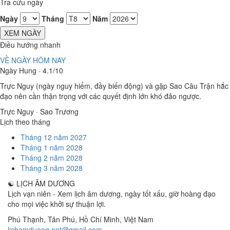
Tra cứu ngày
Ngày
Tháng
Năm
XEM NGÀY
Điều hướng nhanh
VỀ NGÀY HÔM NAY
Ngày Hung · 4.1/10
Trực Nguy (ngày nguy hiểm, đầy biến động) và gặp Sao Câu Trận hắc
đạo nên cần thận trọng với các quyết định lớn khó đảo ngược.
Trực Nguy · Sao Trương
Lịch theo tháng
Tháng 12 năm 2027
Tháng 1 năm 2028
Tháng 2 năm 2028
Tháng 3 năm 2028
☯
LỊCH ÂM DƯƠNG
Lịch vạn niên - Xem lịch âm dương, ngày tốt xấu, giờ hoàng đạo
cho mọi việc khởi sự thuận lợi.
Phú Thạnh, Tân Phú
,
Hồ Chí Minh
,
Việt Nam
lichamduong.net@gmail.com