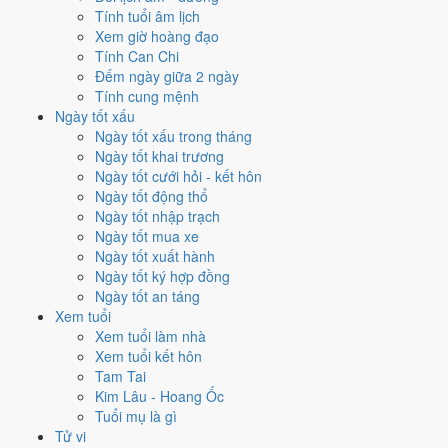
✈️
Xuất hành - đi xa
Tính tuổi âm lịch
5
/10
Trung bình
Xem giờ hoàng đạo
Xuất hành - đi xa hôm nay ở
mức trung bình (5/10)
nhờ hợp
Tính Can Chi
Sao Trương
, nhưng Ngày Hắc Đạo kéo giảm điểm.
Đếm ngày giữa 2 ngày
Tính cung mệnh
Cách tính ngày tốt
Ngày tốt xấu
Tìm hiểu cách chấm:
Trực Nguy nghĩa là gì
·
Sao Trương trong 28 Tú
·
Ngày tốt xấu trong tháng
phân biệt Hoàng Đạo - Hắc Đạo
·
Can Chi và Ngũ hành ngày
Ngày tốt khai trương
Điểm số tổng hợp từ Trực, Sao 28 Tú và Hoàng Đạo - Hắc Đạo.
So
Ngày tốt cưới hỏi - kết hôn
sánh cả tháng
Ngày tốt động thổ
Ngày tốt nhập trạch
Nếu ngày 6/12/2027 không hợp
Ngày tốt mua xe
việc của bạn thì sao?
Ngày tốt xuất hành
Ngày tốt ký hợp đồng
Ngày tốt an táng
Ngày 6/12 bị chấm thấp không có nghĩa phải hoãn hết. Hai việc bị
Xem tuổi
chấm thấp nhất hôm nay là
mua xe (3/10) và động thổ (3/10)
. Có
3
Xem tuổi làm nhà
cách hạ rủi ro
mà vẫn giữ được lịch của bạn.
Xem tuổi kết hôn
Coi việc vào giờ Hoàng Đạo trong chính ngày này.
Khung
Tam Tai
Tỵ (09h-11h)
rơi đúng giờ hành chính nên dễ sắp xếp nhất cho
Kim Lâu - Hoang Ốc
việc buộc phải làm đúng ngày 6/12/2027. Bảng đủ 6 giờ Hoàng
Tuổi mụ là gì
Đạo và 6 giờ Hắc Đạo nằm ngay mục kế tiếp.
Tử vi