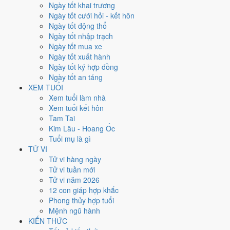
Thứ Hai
Ngày tốt khai trương
Ngày Âm
Ngày tốt cưới hỏi - kết hôn
Tháng 12 năm 2027
Ngày tốt động thổ
6
Ngày tốt nhập trạch
Tháng 11 âm năm 2027
Ngày tốt mua xe
9
Ngày tốt xuất hành
Tiết Tiểu Tuyết
Ngày tốt ký hợp đồng
Giờ
Ngày tốt an táng
Giáp Tý
XEM TUỔI
Ngày 9
Xem tuổi làm nhà
Kỷ Mùi
Xem tuổi kết hôn
Tháng 11
Tam Tai
Nhâm Tý
Kim Lâu - Hoang Ốc
Năm 2027
Tuổi mụ là gì
Đinh Mùi
TỬ VI
Tử vi hàng ngày
Ngày Kỷ Mùi có Trực
Nguy
(ngày nguy hiểm, đầy biến động) và gặp
Tử vi tuần mới
Sao
Câu Trận hắc đạo
. Điểm trung bình 7 việc chính chỉ
4.1/10
nên
Tử vi năm 2026
đây là
Ngày Hung
, cần thận trọng với các quyết định lớn khó đảo
12 con giáp hợp khắc
ngược.
Phong thủy hợp tuổi
Mệnh ngũ hành
Tuổi
Hợi, Mão, Ngọ
hợp ngày; tuổi
Sửu
nên thận trọng (Lục Xung).
KIẾN THỨC
Ngày 6/12/2027 chỉ đạt
4.1/10
cho việc trọng đại. Có
2 ngày gần đây