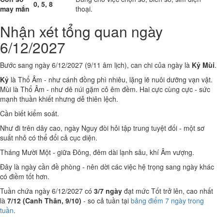
0, 5, 8
may mắn
thoại.
Nhận xét tổng quan ngày
6/12/2027
Bước sang ngày 6/12/2027 (9/11 âm lịch), can chi của ngày là
Kỷ Mùi
.
Kỷ
là Thổ Âm - như cánh đồng phì nhiêu, lặng lẽ nuôi dưỡng vạn vật.
Mùi là Thổ Âm - như dê núi gặm cỏ êm đềm. Hai cực cùng cực - sức
mạnh thuần khiết nhưng dễ thiên lệch.
Cần biết kiểm soát.
Như đi trên dây cao, ngày Nguy đòi hỏi tập trung tuyệt đối - một sơ
suất nhỏ có thể đổi cả cục diện.
Tháng Mười Một - giữa Đông, đêm dài lạnh sâu, khí Âm vượng.
Đây là ngày cần đề phòng - nên dời các việc hệ trọng sang ngày khác
có điềm tốt hơn.
Tuần chứa ngày 6/12/2027 có
3/7 ngày
đạt mức Tốt trở lên, cao nhất
là
7/12 (Canh Thân, 9/10)
- so cả tuần tại
bảng điểm 7 ngày trong
tuần
.