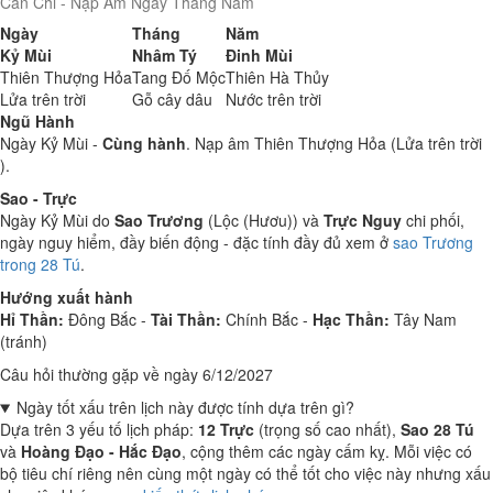
Can Chi - Nạp Âm Ngày Tháng Năm
Ngày
Tháng
Năm
Kỷ Mùi
Nhâm Tý
Đinh Mùi
Thiên Thượng Hỏa
Tang Đố Mộc
Thiên Hà Thủy
Lửa trên trời
Gỗ cây dâu
Nước trên trời
Ngũ Hành
Ngày Kỷ Mùi -
Cùng hành
. Nạp âm Thiên Thượng Hỏa (Lửa trên trời
).
Sao - Trực
Ngày Kỷ Mùi do
Sao Trương
(Lộc (Hươu)) và
Trực Nguy
chi phối,
ngày nguy hiểm, đầy biến động - đặc tính đầy đủ xem ở
sao Trương
trong 28 Tú
.
Hướng xuất hành
Hỉ Thần:
Đông Bắc -
Tài Thần:
Chính Bắc -
Hạc Thần:
Tây Nam
(tránh)
Câu hỏi thường gặp về ngày 6/12/2027
Ngày tốt xấu trên lịch này được tính dựa trên gì?
Dựa trên 3 yếu tố lịch pháp:
12 Trực
(trọng số cao nhất),
Sao 28 Tú
và
Hoàng Đạo - Hắc Đạo
, cộng thêm các ngày cấm kỵ. Mỗi việc có
bộ tiêu chí riêng nên cùng một ngày có thể tốt cho việc này nhưng xấu