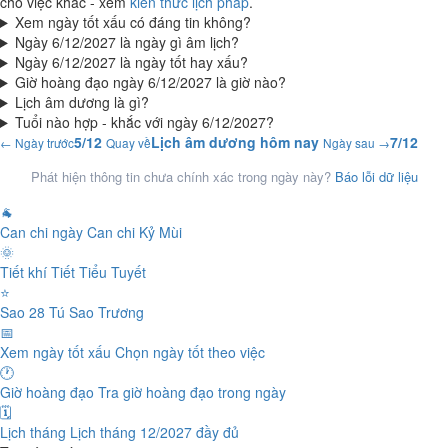
cho việc khác - xem
kiến thức lịch pháp
.
Xem ngày tốt xấu có đáng tin không?
Ngày 6/12/2027 là ngày gì âm lịch?
Ngày 6/12/2027 là ngày tốt hay xấu?
Giờ hoàng đạo ngày 6/12/2027 là giờ nào?
Lịch âm dương là gì?
Tuổi nào hợp - khắc với ngày 6/12/2027?
5/12
Lịch âm dương hôm nay
7/12
← Ngày trước
Quay về
Ngày sau →
Phát hiện thông tin chưa chính xác trong ngày này?
Báo lỗi dữ liệu
🐐
Can chi ngày
Can chi Kỷ Mùi
🌞
Tiết khí
Tiết Tiểu Tuyết
⭐
Sao 28 Tú
Sao Trương
📅
Xem ngày tốt xấu
Chọn ngày tốt theo việc
🕐
Giờ hoàng đạo
Tra giờ hoàng đạo trong ngày
🗓️
Lịch tháng
Lịch tháng 12/2027 đầy đủ