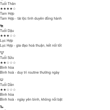
Tuổi Thân
★★★★☆
Tam Hợp
Tam Hợp - tài lộc tình duyên đồng hành
🐔
Tuổi Dậu
★★★☆☆
Lục Hợp
Lục Hợp - gia đạo hoà thuận, kết nối tốt
🐮
Tuổi Sửu
★★☆☆☆
Bình hòa
Bình hoà - duy trì routine thường ngày
🐯
Tuổi Dần
★★☆☆☆
Bình hòa
Bình hoà - ngày yên bình, không nổi bật
🐍