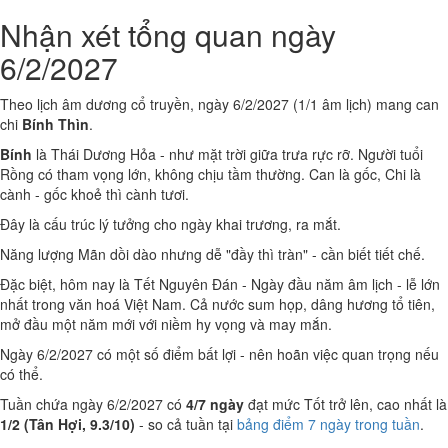
Nhận xét tổng quan ngày
6/2/2027
Theo lịch âm dương cổ truyền, ngày 6/2/2027 (1/1 âm lịch) mang can
chi
Bính Thìn
.
Bính
là Thái Dương Hỏa - như mặt trời giữa trưa rực rỡ. Người tuổi
Rồng có tham vọng lớn, không chịu tầm thường. Can là gốc, Chi là
cành - gốc khoẻ thì cành tươi.
Đây là cấu trúc lý tưởng cho ngày khai trương, ra mắt.
Năng lượng Mãn dồi dào nhưng dễ "đầy thì tràn" - cần biết tiết chế.
Đặc biệt, hôm nay là Tết Nguyên Đán - Ngày đầu năm âm lịch - lễ lớn
nhất trong văn hoá Việt Nam. Cả nước sum họp, dâng hương tổ tiên,
mở đầu một năm mới với niềm hy vọng và may mắn.
Ngày 6/2/2027 có một số điểm bất lợi - nên hoãn việc quan trọng nếu
có thể.
Tuần chứa ngày 6/2/2027 có
4/7 ngày
đạt mức Tốt trở lên, cao nhất là
1/2 (Tân Hợi, 9.3/10)
- so cả tuần tại
bảng điểm 7 ngày trong tuần
.