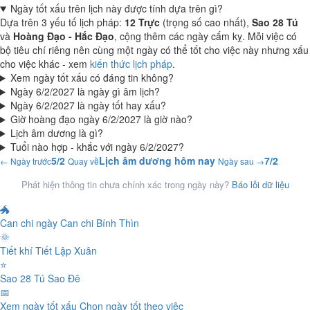
Ngày tốt xấu trên lịch này được tính dựa trên gì?
Dựa trên 3 yếu tố lịch pháp:
12 Trực
(trọng số cao nhất),
Sao 28 Tú
và
Hoàng Đạo - Hắc Đạo
, cộng thêm các ngày cấm kỵ. Mỗi việc có
bộ tiêu chí riêng nên cùng một ngày có thể tốt cho việc này nhưng xấu
cho việc khác - xem
kiến thức lịch pháp
.
Xem ngày tốt xấu có đáng tin không?
Ngày 6/2/2027 là ngày gì âm lịch?
Ngày 6/2/2027 là ngày tốt hay xấu?
Giờ hoàng đạo ngày 6/2/2027 là giờ nào?
Lịch âm dương là gì?
Tuổi nào hợp - khắc với ngày 6/2/2027?
5/2
Lịch âm dương hôm nay
7/2
← Ngày trước
Quay về
Ngày sau →
Phát hiện thông tin chưa chính xác trong ngày này?
Báo lỗi dữ liệu
🐲
Can chi ngày
Can chi Bính Thìn
🌞
Tiết khí
Tiết Lập Xuân
⭐
Sao 28 Tú
Sao Đê
📅
Xem ngày tốt xấu
Chọn ngày tốt theo việc