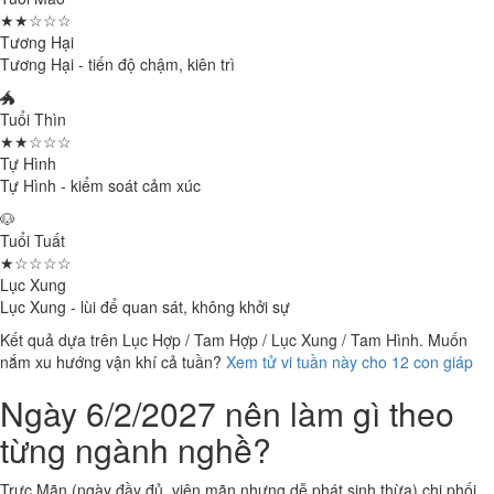
★★☆☆☆
Tương Hại
Tương Hại - tiến độ chậm, kiên trì
🐲
Tuổi Thìn
★★☆☆☆
Tự Hình
Tự Hình - kiểm soát cảm xúc
🐶
Tuổi Tuất
★☆☆☆☆
Lục Xung
Lục Xung - lùi để quan sát, không khởi sự
Kết quả dựa trên Lục Hợp / Tam Hợp / Lục Xung / Tam Hình. Muốn
nắm xu hướng vận khí cả tuần?
Xem tử vi tuần này cho 12 con giáp
Ngày 6/2/2027 nên làm gì theo
từng ngành nghề?
Trực Mãn (ngày đầy đủ, viên mãn nhưng dễ phát sinh thừa) chi phối