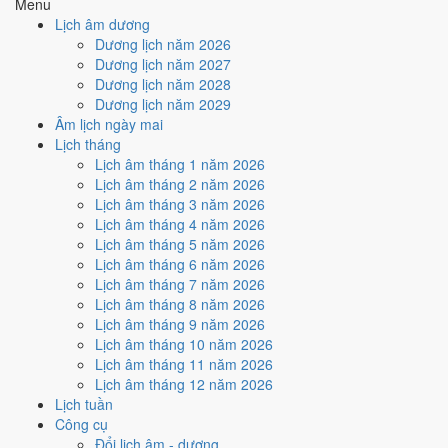
Menu
🤝
Ký hợp đồng - giao ước
Lịch âm dương
6
/10
Tốt
Dương lịch năm 2026
Ký hợp đồng - giao ước hôm nay ở
mức tốt (6/10)
nhờ hợp
Dương lịch năm 2027
Ngày Hoàng Đạo
.
Dương lịch năm 2028
Dương lịch năm 2029
Cách tính ngày tốt
Âm lịch ngày mai
🏗️
Động thổ - khởi công
Lịch tháng
9
/10
Rất tốt
Lịch âm tháng 1 năm 2026
Động thổ - khởi công hôm nay ở
mức rất tốt (9/10)
nhờ hợp
Lịch âm tháng 2 năm 2026
Trực Mãn và Ngày Hoàng Đạo
.
Lịch âm tháng 3 năm 2026
Cách tính ngày tốt
Lịch âm tháng 4 năm 2026
🏡
Nhập trạch - vào nhà mới
Lịch âm tháng 5 năm 2026
6
/10
Tốt
Lịch âm tháng 6 năm 2026
Nhập trạch - vào nhà mới hôm nay ở
mức tốt (6/10)
nhờ hợp
Lịch âm tháng 7 năm 2026
Ngày Hoàng Đạo
.
Lịch âm tháng 8 năm 2026
Lịch âm tháng 9 năm 2026
Cách tính ngày tốt
Lịch âm tháng 10 năm 2026
🚗
Mua xe - tậu xe
Lịch âm tháng 11 năm 2026
9
/10
Rất tốt
Lịch âm tháng 12 năm 2026
Mua xe - tậu xe hôm nay ở
mức rất tốt (9/10)
nhờ hợp
Trực
Lịch tuần
Mãn và Ngày Hoàng Đạo
.
Công cụ
Cách tính ngày tốt
Đổi lịch âm - dương