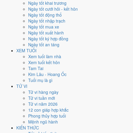
Thứ Bảy
Ngày tốt khai trương
Ngày Âm
Ngày tốt cưới hỏi - kết hôn
Tháng 2 năm 2027
Ngày tốt động thổ
6
Ngày tốt nhập trạch
Tháng 1 âm năm 2027
Ngày tốt mua xe
1
Ngày tốt xuất hành
Tiết Lập Xuân
Ngày tốt ký hợp đồng
Giờ
Ngày tốt an táng
Mậu Tý
XEM TUỔI
Ngày 1
Xem tuổi làm nhà
Bính Thìn
Xem tuổi kết hôn
Tháng 1
Tam Tai
Nhâm Dần
Kim Lâu - Hoang Ốc
Năm 2027
Tuổi mụ là gì
Đinh Mùi
TỬ VI
Tử vi hàng ngày
Ngày Bính Thìn có Trực
Mãn
(ngày đầy đủ, viên mãn nhưng dễ phát
Tử vi tuần mới
sinh thừa) nhưng gặp Sao
Kim Quỹ hoàng đạo
. Điểm trung bình 7
Tử vi năm 2026
việc chính
7.4/10
nên đây là
Ngày Cát
, thuận lợi cho các việc quan
12 con giáp hợp khắc
trọng.
Phong thủy hợp tuổi
Mệnh ngũ hành
Tuổi
Thân, Tý, Dậu
hợp ngày; tuổi
Tuất
nên thận trọng (Lục Xung).
KIẾN THỨC
Ngày 6/2/2027 chỉ đạt
7.4/10
cho việc trọng đại. Có
2 ngày gần đây