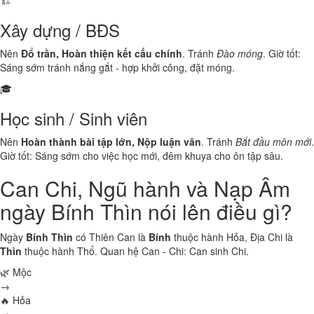
🏗️
Xây dựng / BĐS
Nên
Đổ trần, Hoàn thiện kết cấu chính
. Tránh
Đào móng
. Giờ tốt:
Sáng sớm tránh nắng gắt - hợp khởi công, đặt móng.
🎓
Học sinh / Sinh viên
Nên
Hoàn thành bài tập lớn, Nộp luận văn
. Tránh
Bắt đầu môn mới
.
Giờ tốt: Sáng sớm cho việc học mới, đêm khuya cho ôn tập sâu.
Can Chi, Ngũ hành và Nạp Âm
ngày Bính Thìn nói lên điều gì?
Ngày
Bính Thìn
có Thiên Can là
Bính
thuộc hành
Hỏa
, Địa Chi là
Thìn
thuộc hành
Thổ
. Quan hệ Can - Chi:
Can sinh Chi
.
🌿 Mộc
→
🔥 Hỏa