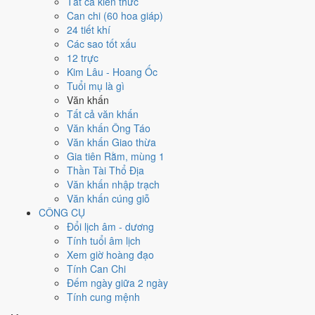
Tất cả kiến thức
tốt hơn
để thay thế, xem mục xử lý bên dưới.
Can chi (60 hoa giáp)
24 tiết khí
Ngày 6/2/2027 tốt hay xấu cho
Các sao tốt xấu
12 trực
việc gì?
Kim Lâu - Hoang Ốc
Tuổi mụ là gì
Ngày 6/2/2027 đạt
7.4/10
trung bình cho 7 việc chính: cao nhất là
Văn khấn
Khai trương - mở cửa hàng (9/10)
, thấp nhất là
Cưới hỏi - đính
Tất cả văn khấn
hôn (4/10)
. Trực Mãn (ngày đầy đủ, viên mãn nhưng dễ phát sinh
Văn khấn Ông Táo
thừa) nhưng gặp Sao Kim Quỹ hoàng đạo nên điểm từng việc chênh
Văn khấn Giao thừa
nhau như bảng dưới.
Gia tiên Rằm, mùng 1
Thần Tài Thổ Địa
💍
Cưới hỏi - đính hôn
Văn khấn nhập trạch
4
/10
Trung bình
Văn khấn cúng giỗ
Cưới hỏi - đính hôn hôm nay ở
mức trung bình (4/10)
nhờ hợp
CÔNG CỤ
Ngày Hoàng Đạo
, nhưng Trực Mãn và Sao Đê kéo giảm điểm.
Đổi lịch âm - dương
Cách tính ngày tốt
Tính tuổi âm lịch
🏪
Khai trương - mở cửa hàng
Xem giờ hoàng đạo
9
/10
Rất tốt
Tính Can Chi
Khai trương - mở cửa hàng hôm nay ở
mức rất tốt (9/10)
nhờ
Đếm ngày giữa 2 ngày
hợp
Trực Mãn và Ngày Hoàng Đạo
.
Tính cung mệnh
Cách tính ngày tốt