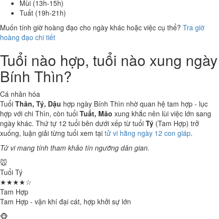
Mùi (13h-15h)
Tuất (19h-21h)
Muốn tính giờ hoàng đạo cho ngày khác hoặc việc cụ thể?
Tra giờ
hoàng đạo chi tiết
Tuổi nào hợp, tuổi nào xung ngày
Bính Thìn?
Cá nhân hóa
Tuổi
Thân, Tý, Dậu
hợp ngày Bính Thìn nhờ quan hệ tam hợp - lục
hợp với chi Thìn, còn tuổi
Tuất, Mão
xung khắc nên lùi việc lớn sang
ngày khác. Thứ tự 12 tuổi bên dưới xếp từ tuổi
Tý
(Tam Hợp) trở
xuống, luận giải từng tuổi xem tại
tử vi hằng ngày 12 con giáp
.
Tử vi mang tính tham khảo tín ngưỡng dân gian.
🐭
Tuổi Tý
★★★★☆
Tam Hợp
Tam Hợp - vận khí đại cát, hợp khởi sự lớn
🐵