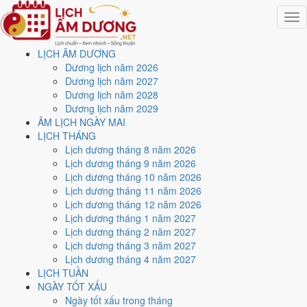
Togg
navig
LỊCH ÂM DƯƠNG
Trang chủ
Dương lịch năm 2026
Lịch năm 2027
Dương lịch năm 2027
Tháng 2/2027
Dương lịch năm 2028
Ngày 6/2/2027 (Bính Thìn)
Dương lịch năm 2029
ÂM LỊCH NGÀY MAI
Xem ngày
6/2/2027
dương
LỊCH THÁNG
Lịch dương tháng 8 năm 2026
lịch - Ngày 1/1 âm lịch
Lịch dương tháng 9 năm 2026
Lịch dương tháng 10 năm 2026
(Bính Thìn) tốt hay xấu?
Lịch dương tháng 11 năm 2026
Lịch dương tháng 12 năm 2026
Lịch dương tháng 1 năm 2027
Ngày 6/2/2027 dương lịch (Thứ Bảy) là ngày 1/1/2027 âm lịch
, tức
Lịch dương tháng 2 năm 2027
ngày
Bính Thìn
- Can sinh Chi, Trực Mãn, Sao Đê, nạp âm Sa Trung
Lịch dương tháng 3 năm 2027
Thổ. Tổng hòa, đây là
Ngày Cát
với điểm trung bình
7.4/10
cho các
Lịch dương tháng 4 năm 2027
việc quan trọng. Giờ Hoàng Đạo trong ngày:
Dần, Thìn, Tỵ, Thân,
LỊCH TUẦN
Dậu, Hợi
.
NGÀY TỐT XẤU
Ngày Dương
Ngày tốt xấu trong tháng