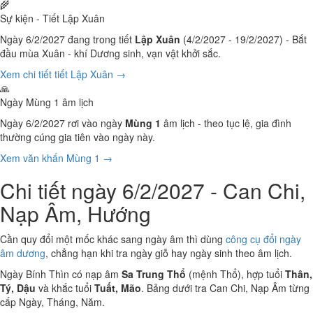
🌾
Sự kiện - Tiết Lập Xuân
Ngày 6/2/2027 đang trong tiết
Lập Xuân
(4/2/2027 - 19/2/2027) - Bắt
đầu mùa Xuân - khí Dương sinh, vạn vật khởi sắc.
Xem chi tiết tiết Lập Xuân →
🙏
Ngày Mùng 1 âm lịch
Ngày 6/2/2027 rơi vào ngày
Mùng 1
âm lịch - theo tục lệ, gia đình
thường cúng gia tiên vào ngày này.
Xem văn khấn Mùng 1 →
Chi tiết ngày 6/2/2027 - Can Chi,
Nạp Âm, Hướng
Cần quy đổi một mốc khác sang ngày âm thì dùng
công cụ đổi ngày
âm dương
, chẳng hạn khi tra ngày giỗ hay ngày sinh theo âm lịch.
Ngày Bính Thìn có nạp âm
Sa Trung Thổ
(mệnh Thổ), hợp tuổi
Thân,
Tý, Dậu
và khắc tuổi
Tuất, Mão
. Bảng dưới tra Can Chi, Nạp Âm từng
cấp Ngày, Tháng, Năm.