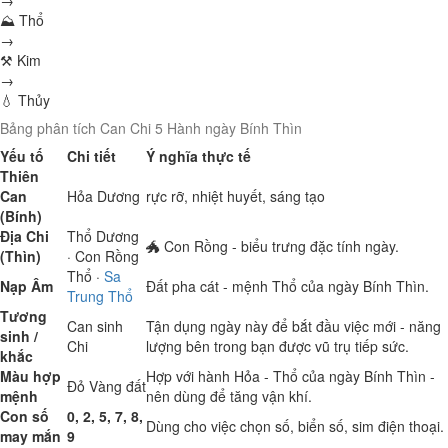
→
⛰ Thổ
→
⚒ Kim
→
💧 Thủy
Bảng phân tích Can Chi 5 Hành ngày Bính Thìn
Yếu tố
Chi tiết
Ý nghĩa thực tế
Thiên
Can
Hỏa
Dương
rực rỡ, nhiệt huyết, sáng tạo
(Bính)
Địa Chi
Thổ
Dương
🐲 Con Rồng - biểu trưng đặc tính ngày.
(Thìn)
· Con Rồng
Thổ
·
Sa
Nạp Âm
Đất pha cát - mệnh Thổ của ngày Bính Thìn.
Trung Thổ
Tương
Can sinh
Tận dụng ngày này để bắt đầu việc mới - năng
sinh /
Chi
lượng bên trong bạn được vũ trụ tiếp sức.
khắc
Màu hợp
Hợp với hành Hỏa - Thổ của ngày Bính Thìn -
Đỏ
Vàng đất
mệnh
nên dùng để tăng vận khí.
Con số
0, 2, 5, 7, 8,
Dùng cho việc chọn số, biển số, sim điện thoại.
may mắn
9