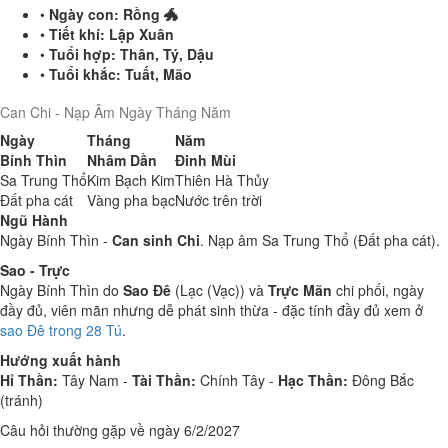
•
Ngày con:
Rồng 🐲
•
Tiết khí:
Lập Xuân
•
Tuổi hợp:
Thân, Tý, Dậu
•
Tuổi khắc:
Tuất, Mão
Can Chi - Nạp Âm Ngày Tháng Năm
Ngày
Tháng
Năm
Bính Thìn
Nhâm Dần
Đinh Mùi
Sa Trung Thổ
Kim Bạch Kim
Thiên Hà Thủy
Đất pha cát
Vàng pha bạc
Nước trên trời
Ngũ Hành
Ngày Bính Thìn -
Can sinh Chi
. Nạp âm Sa Trung Thổ (Đất pha cát).
Sao - Trực
Ngày Bính Thìn do
Sao Đê
(Lạc (Vạc)) và
Trực Mãn
chi phối, ngày
đầy đủ, viên mãn nhưng dễ phát sinh thừa - đặc tính đầy đủ xem ở
sao Đê trong 28 Tú
.
Hướng xuất hành
Hỉ Thần:
Tây Nam -
Tài Thần:
Chính Tây -
Hạc Thần:
Đông Bắc
(tránh)
Câu hỏi thường gặp về ngày 6/2/2027