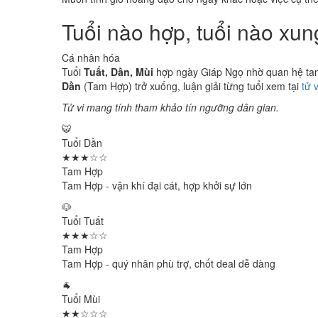
Tuổi nào hợp, tuổi nào xu
Cá nhân hóa
Tuổi
Tuất, Dần, Mùi
hợp ngày Giáp Ngọ nhờ quan hệ tam 
Dần
(Tam Hợp) trở xuống, luận giải từng tuổi xem tại
tử 
Tử vi mang tính tham khảo tín ngưỡng dân gian.
🐯
Tuổi Dần
★★★☆☆
Tam Hợp
Tam Hợp - vận khí đại cát, hợp khởi sự lớn
🐶
Tuổi Tuất
★★★☆☆
Tam Hợp
Tam Hợp - quý nhân phù trợ, chốt deal dễ dàng
🐐
Tuổi Mùi
★★☆☆☆