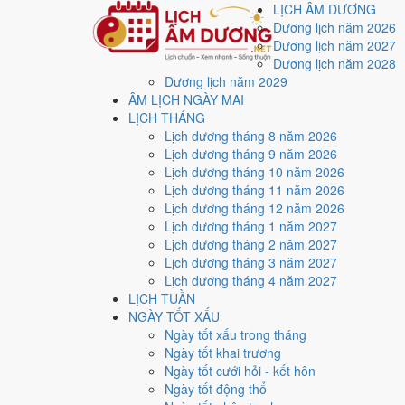
LỊCH ÂM DƯƠNG
Dương lịch năm 2026
Dương lịch năm 2027
Dương lịch năm 2028
Dương lịch năm 2029
Trang chủ
ÂM LỊCH NGÀY MAI
Lịch năm 2022
LỊCH THÁNG
Tháng 12/2022
Lịch dương tháng 8 năm 2026
Ngày 7/12/2022 (Giáp Ngọ)
Lịch dương tháng 9 năm 2026
Xem ngày
7/12/2022
d
Lịch dương tháng 10 năm 2026
Lịch dương tháng 11 năm 2026
xấu?
Lịch dương tháng 12 năm 2026
Lịch dương tháng 1 năm 2027
Lịch dương tháng 2 năm 2027
Ngày 7/12/2022 dương lịch (Thứ Tư) là ngày 14/11/20
Lịch dương tháng 3 năm 2027
với điểm trung bình
3.1/10
cho các việc quan trọng. Giờ
Lịch dương tháng 4 năm 2027
LỊCH TUẦN
Ngày Dương
NGÀY TỐT XẤU
Thứ Tư
Ngày tốt xấu trong tháng
Ngày Âm
Ngày tốt khai trương
Tháng 12 năm 2022
Ngày tốt cưới hỏi - kết hôn
7
Ngày tốt động thổ
Tháng 11 âm năm 2022