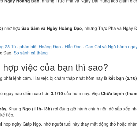
ợp
Ngày Hoàng Đạo
, nhưng Trực Phá và Ngày Đại Hung kéo giảm điể
0)
nhờ hợp
Sao Sâm và Ngày Hoàng Đạo
, nhưng Trực Phá và Ngày Đ
ng 28 Tú
·
phân biệt Hoàng Đạo - Hắc Đạo
·
Can Chi và Ngũ hành ngà
ắc Đạo.
So sánh cả tháng
hợp việc của bạn thì sao?
ng phải lệnh cấm. Hai việc bị chấm thấp nhất hôm nay là
kết bạn (2/10)
có ngày nào điểm cao hơn
3.1/10
của hôm nay. Việc
Chữa bệnh (tham
này.
Khung
Ngọ (11h-13h)
rơi đúng giờ hành chính nên dễ sắp xếp nh
ế tiếp.
i
hợp ngày Giáp Ngọ, nhờ người tuổi này thay mặt động thổ hoặc nhận