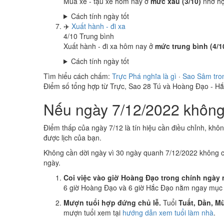
Mua xe - tậu xe hôm nay ở
mức xấu (3/10)
nhờ h
Cách tính ngày tốt
✈️
Xuất hành - đi xa
4
/10
Trung bình
Xuất hành - đi xa hôm nay ở
mức trung bình (4/1
Cách tính ngày tốt
Tìm hiểu cách chấm:
Trực Phá nghĩa là gì
·
Sao Sâm tro
Điểm số tổng hợp từ Trực, Sao 28 Tú và Hoàng Đạo - H
Nếu ngày 7/12/2022 không 
Điểm thấp của ngày 7/12 là tín hiệu cần điều chỉnh, khô
được lịch của bạn.
Không cần dời ngày vì 30 ngày quanh 7/12/2022 không 
ngày.
Coi việc vào giờ Hoàng Đạo trong chính ngày 
6 giờ Hoàng Đạo và 6 giờ Hắc Đạo nằm ngay mục k
Mượn tuổi hợp đứng chủ lễ.
Tuổi
Tuất, Dần, Mù
mượn tuổi xem tại
hướng dẫn xem tuổi làm nhà
.