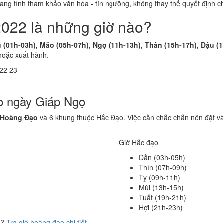
 mang tính tham khảo văn hóa - tín ngưỡng, không thay thế quyết định
2022 là những giờ nào?
u (01h-03h), Mão (05h-07h), Ngọ (11h-13h), Thân (15h-17h), Dậu (
hoặc xuất hành.
22
23
o ngày Giáp Ngọ
 Hoàng Đạo
và 6 khung thuộc Hắc Đạo. Việc cần chắc chắn nên đặt v
Giờ Hắc đạo
Dần (03h-05h)
Thìn (07h-09h)
Tỵ (09h-11h)
Mùi (13h-15h)
Tuất (19h-21h)
Hợi (21h-23h)
ể?
Tra giờ hoàng đạo chi tiết