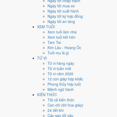
Ngày tốt nhập trạch
14
Ngày tốt mua xe
Ngày tốt xuất hành
Giờ
Ngày tốt ký hợp đồng
Giáp Tý
Ngày tốt an táng
Ngày 14
XEM TUỔI
Giáp Ngọ
Xem tuổi làm nhà
Tháng 11
Xem tuổi kết hôn
Nhâm Tý
Tam Tai
Năm 2022
Kim Lâu - Hoang Ốc
Nhâm Dần
Tuổi mụ là gì
TỬ VI
Ngày Giáp Ngọ có Trực
Phá
(ngày phá hoại - đại hung,
Tử vi hàng ngày
hẳn cưới hỏi, khai trương, động thổ.
Tử vi tuần mới
Tuổi
Tuất, Dần, Mùi
hợp ngày; tuổi
Tý
nên thận trọng (L
Tử vi năm 2026
12 con giáp hợp khắc
Ngày 7/12/2022 tốt hay xấu
Phong thủy hợp tuổi
Mệnh ngũ hành
Ngày 7/12/2022 đạt
3.1/10
trung bình cho 7 việc chính: 
KIẾN THỨC
sự) nhưng gặp Sao Tư Mệnh hoàng đạo nên điểm từng v
Tất cả kiến thức
Can chi (60 hoa giáp)
💍
Cưới hỏi - đính hôn
24 tiết khí
3
/10
Xấu
Các sao tốt xấu