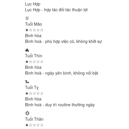
Lục Hợp
Lục Hợp - hợp tác đối tác thuận lợi
🐰
Tuổi Mão
★☆☆☆☆
Bình hòa
Bình hoà - phù hợp việc cũ, không khởi sự
🐲
Tuổi Thìn
★☆☆☆☆
Bình hòa
Bình hoà - ngày yên bình, không nổi bật
🐍
Tuổi Tỵ
★☆☆☆☆
Bình hòa
Bình hoà - duy trì routine thường ngày
🐵
Tuổi Thân
★☆☆☆☆