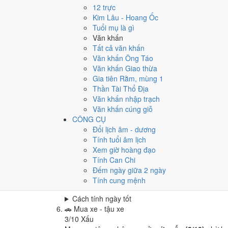
Cưới hỏi - đính hôn hôm nay ở
mức xấu (3/10)
nh
12 trực
Cách tính ngày tốt
Kim Lâu - Hoang Ốc
🏪
Khai trương - mở cửa hàng
Tuổi mụ là gì
3
/10
Xấu
Văn khấn
Khai trương - mở cửa hàng hôm nay ở
mức xấu (3
Tất cả văn khấn
Văn khấn Ông Táo
Cách tính ngày tốt
Văn khấn Giao thừa
🤝
Ký hợp đồng - giao ước
Gia tiên Rằm, mùng 1
3
/10
Xấu
Thần Tài Thổ Địa
Ký hợp đồng - giao ước hôm nay ở
mức xấu (3/10
Văn khấn nhập trạch
Cách tính ngày tốt
Văn khấn cúng giỗ
🏗️
Động thổ - khởi công
CÔNG CỤ
3
/10
Xấu
Đổi lịch âm - dương
Động thổ - khởi công hôm nay ở
mức xấu (3/10)
n
Tính tuổi âm lịch
Xem giờ hoàng đạo
Cách tính ngày tốt
Tính Can Chi
🏡
Nhập trạch - vào nhà mới
Đếm ngày giữa 2 ngày
3
/10
Xấu
Tính cung mệnh
Nhập trạch - vào nhà mới hôm nay ở
mức xấu (3/
Cách tính ngày tốt
🚗
Mua xe - tậu xe
3
/10
Xấu