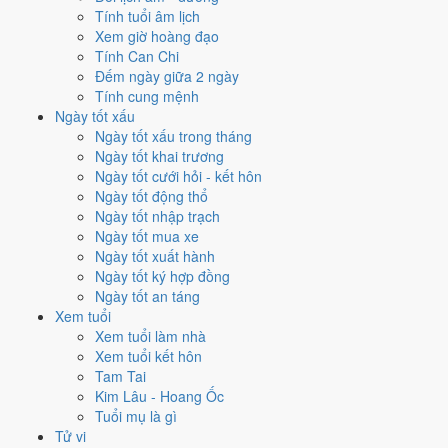
Tính tuổi âm lịch
✈️
Xuất hành - đi xa
Xem giờ hoàng đạo
8
/10
Rất tốt
Tính Can Chi
Xuất hành - đi xa hôm nay ở
mức rất tốt (8/10)
nhờ hợp
Trực
Đếm ngày giữa 2 ngày
Thành và Ngày Hoàng Đạo
, nhưng Sao Quỷ kéo giảm điểm.
Tính cung mệnh
Cách tính ngày tốt
Ngày tốt xấu
Ngày tốt xấu trong tháng
Tìm hiểu cách chấm:
Trực Thành nghĩa là gì
·
Sao Quỷ trong 28 Tú
·
Ngày tốt khai trương
phân biệt Hoàng Đạo - Hắc Đạo
·
Can Chi và Ngũ hành ngày
Ngày tốt cưới hỏi - kết hôn
Điểm số tổng hợp từ Trực, Sao 28 Tú và Hoàng Đạo - Hắc Đạo.
So
Ngày tốt động thổ
sánh cả tháng
Ngày tốt nhập trạch
Nếu ngày 9/12/2022 không hợp
Ngày tốt mua xe
Ngày tốt xuất hành
việc của bạn thì sao?
Ngày tốt ký hợp đồng
Ngày tốt an táng
Ngay trong một ngày đẹp như 9/12 vẫn có việc bị chấm thấp. Hai việc
Xem tuổi
bị chấm thấp nhất hôm nay là
cắt tóc (4/10) và chữa bệnh (tham
Xem tuổi làm nhà
khảo) (4/10)
. Có
2 cách hạ rủi ro
mà vẫn giữ được lịch của bạn.
Xem tuổi kết hôn
Tam Tai
Không cần dời ngày vì 30 ngày quanh 9/12/2022 không có ngày nào
Kim Lâu - Hoang Ốc
điểm cao hơn
8.0/10
của hôm nay. Việc
An táng - chôn cất
vẫn đạt
Tuổi mụ là gì
10/10
nên có thể đẩy sớm ngay trong ngày.
Tử vi