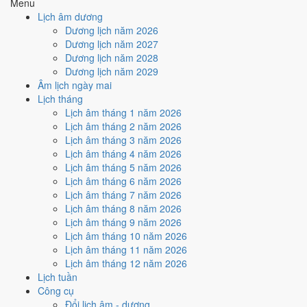
Menu
Ký hợp đồng - giao ước hôm nay ở
mức rất tốt (8/10)
nhờ hợp
Lịch âm dương
Trực Thành và Ngày Hoàng Đạo
, nhưng Sao Quỷ kéo giảm
Dương lịch năm 2026
điểm.
Dương lịch năm 2027
Cách tính ngày tốt
Dương lịch năm 2028
🏗️
Động thổ - khởi công
Dương lịch năm 2029
8
/10
Rất tốt
Âm lịch ngày mai
Động thổ - khởi công hôm nay ở
mức rất tốt (8/10)
nhờ hợp
Lịch tháng
Trực Thành và Ngày Hoàng Đạo
, nhưng Sao Quỷ kéo giảm
Lịch âm tháng 1 năm 2026
điểm.
Lịch âm tháng 2 năm 2026
Lịch âm tháng 3 năm 2026
Cách tính ngày tốt
Lịch âm tháng 4 năm 2026
🏡
Nhập trạch - vào nhà mới
Lịch âm tháng 5 năm 2026
8
/10
Rất tốt
Lịch âm tháng 6 năm 2026
Nhập trạch - vào nhà mới hôm nay ở
mức rất tốt (8/10)
nhờ
Lịch âm tháng 7 năm 2026
hợp
Trực Thành và Ngày Hoàng Đạo
, nhưng Sao Quỷ kéo
Lịch âm tháng 8 năm 2026
giảm điểm.
Lịch âm tháng 9 năm 2026
Cách tính ngày tốt
Lịch âm tháng 10 năm 2026
🚗
Mua xe - tậu xe
Lịch âm tháng 11 năm 2026
8
/10
Rất tốt
Lịch âm tháng 12 năm 2026
Mua xe - tậu xe hôm nay ở
mức rất tốt (8/10)
nhờ hợp
Trực
Lịch tuần
Thành và Ngày Hoàng Đạo
, nhưng Sao Quỷ kéo giảm điểm.
Công cụ
Đổi lịch âm - dương
Cách tính ngày tốt