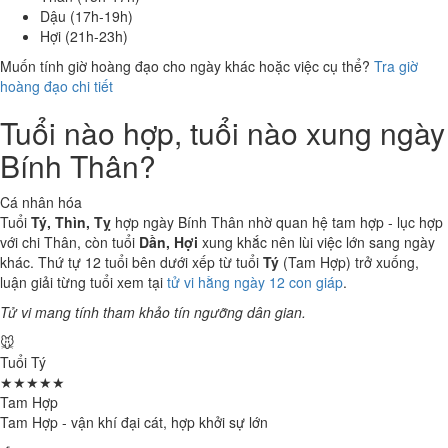
Dậu (17h-19h)
Hợi (21h-23h)
Muốn tính giờ hoàng đạo cho ngày khác hoặc việc cụ thể?
Tra giờ
hoàng đạo chi tiết
Tuổi nào hợp, tuổi nào xung ngày
Bính Thân?
Cá nhân hóa
Tuổi
Tý, Thìn, Tỵ
hợp ngày Bính Thân nhờ quan hệ tam hợp - lục hợp
với chi Thân, còn tuổi
Dần, Hợi
xung khắc nên lùi việc lớn sang ngày
khác. Thứ tự 12 tuổi bên dưới xếp từ tuổi
Tý
(Tam Hợp) trở xuống,
luận giải từng tuổi xem tại
tử vi hằng ngày 12 con giáp
.
Tử vi mang tính tham khảo tín ngưỡng dân gian.
🐭
Tuổi Tý
★★★★★
Tam Hợp
Tam Hợp - vận khí đại cát, hợp khởi sự lớn