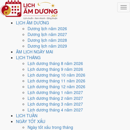
Togg
navig
LỊCH ÂM DƯƠNG
Trang chủ
Dương lịch năm 2026
Lịch năm 2022
Dương lịch năm 2027
Tháng 12/2022
Dương lịch năm 2028
Ngày 9/12/2022 (Bính Thân)
Dương lịch năm 2029
ÂM LỊCH NGÀY MAI
Xem ngày
9/12/2022
dương
LỊCH THÁNG
Lịch dương tháng 8 năm 2026
lịch - Ngày 16/11 âm lịch
Lịch dương tháng 9 năm 2026
Lịch dương tháng 10 năm 2026
(Bính Thân) tốt hay xấu?
Lịch dương tháng 11 năm 2026
Lịch dương tháng 12 năm 2026
Lịch dương tháng 1 năm 2027
Ngày 9/12/2022 dương lịch (Thứ Sáu) là ngày 16/11/2022 âm lịch
,
Lịch dương tháng 2 năm 2027
tức ngày
Bính Thân
- Can khắc Chi, Trực Thành, Sao Quỷ, nạp âm
Lịch dương tháng 3 năm 2027
Sơn Hạ Hỏa. Tổng hòa, đây là
Ngày Đại Cát
với điểm trung bình
Lịch dương tháng 4 năm 2027
8.0/10
cho các việc quan trọng. Giờ Hoàng Đạo trong ngày:
Tý, Sửu,
LỊCH TUẦN
Thìn, Tỵ, Mùi, Tuất
.
NGÀY TỐT XẤU
Ngày Dương
Ngày tốt xấu trong tháng