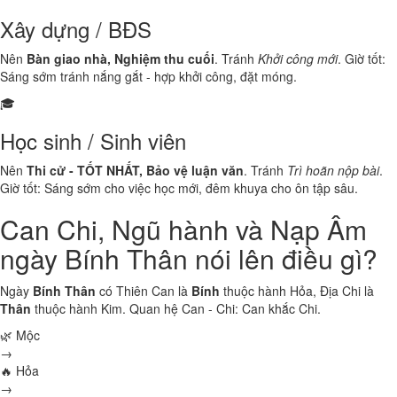
Xây dựng / BĐS
Nên
Bàn giao nhà, Nghiệm thu cuối
. Tránh
Khởi công mới
. Giờ tốt:
Sáng sớm tránh nắng gắt - hợp khởi công, đặt móng.
🎓
Học sinh / Sinh viên
Nên
Thi cử - TỐT NHẤT, Bảo vệ luận văn
. Tránh
Trì hoãn nộp bài
.
Giờ tốt: Sáng sớm cho việc học mới, đêm khuya cho ôn tập sâu.
Can Chi, Ngũ hành và Nạp Âm
ngày Bính Thân nói lên điều gì?
Ngày
Bính Thân
có Thiên Can là
Bính
thuộc hành
Hỏa
, Địa Chi là
Thân
thuộc hành
Kim
. Quan hệ Can - Chi:
Can khắc Chi
.
🌿 Mộc
→
🔥 Hỏa
→