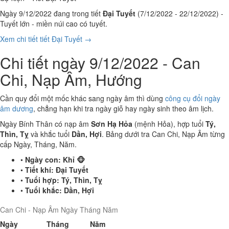
Ngày 9/12/2022 đang trong tiết
Đại Tuyết
(7/12/2022 - 22/12/2022) -
Tuyết lớn - miền núi cao có tuyết.
Xem chi tiết tiết Đại Tuyết →
Chi tiết ngày 9/12/2022 - Can
Chi, Nạp Âm, Hướng
Cần quy đổi một mốc khác sang ngày âm thì dùng
công cụ đổi ngày
âm dương
, chẳng hạn khi tra ngày giỗ hay ngày sinh theo âm lịch.
Ngày Bính Thân có nạp âm
Sơn Hạ Hỏa
(mệnh Hỏa), hợp tuổi
Tý,
Thìn, Tỵ
và khắc tuổi
Dần, Hợi
. Bảng dưới tra Can Chi, Nạp Âm từng
cấp Ngày, Tháng, Năm.
•
Ngày con:
Khỉ 🐵
•
Tiết khí:
Đại Tuyết
•
Tuổi hợp:
Tý, Thìn, Tỵ
•
Tuổi khắc:
Dần, Hợi
Can Chi - Nạp Âm Ngày Tháng Năm
Ngày
Tháng
Năm