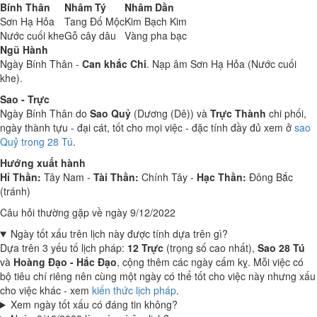
Bính Thân
Nhâm Tý
Nhâm Dần
Sơn Hạ Hỏa
Tang Đố Mộc
Kim Bạch Kim
Nước cuối khe
Gỗ cây dâu
Vàng pha bạc
Ngũ Hành
Ngày Bính Thân -
Can khắc Chi
. Nạp âm Sơn Hạ Hỏa (Nước cuối
khe).
Sao - Trực
Ngày Bính Thân do
Sao Quỷ
(Dương (Dê)) và
Trực Thành
chi phối,
ngày thành tựu - đại cát, tốt cho mọi việc - đặc tính đầy đủ xem ở
sao
Quỷ trong 28 Tú
.
Hướng xuất hành
Hỉ Thần:
Tây Nam -
Tài Thần:
Chính Tây -
Hạc Thần:
Đông Bắc
(tránh)
Câu hỏi thường gặp về ngày 9/12/2022
Ngày tốt xấu trên lịch này được tính dựa trên gì?
Dựa trên 3 yếu tố lịch pháp:
12 Trực
(trọng số cao nhất),
Sao 28 Tú
và
Hoàng Đạo - Hắc Đạo
, cộng thêm các ngày cấm kỵ. Mỗi việc có
bộ tiêu chí riêng nên cùng một ngày có thể tốt cho việc này nhưng xấu
cho việc khác - xem
kiến thức lịch pháp
.
Xem ngày tốt xấu có đáng tin không?