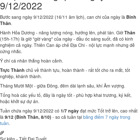
9/12/2022
Bước sang ngày 9/12/2022 (16/11 âm lịch), can chi của ngày là
Bính
Thân
.
Hành Hỏa Dương - năng lượng nóng, hướng lên, phát tán. Giờ
Thân
(15h-17h) là giờ "giờ vàng" của ngày - đầu óc sáng suốt, đã có kinh
nghiệm cả ngày. Thiên Can áp chế Địa Chi - nội lực mạnh nhưng dễ
cứng nhắc.
Ý chí cá nhân thắng hoàn cảnh.
Trực Thành
chủ về thành tựu, hoàn thành - rất tốt cho ra mắt, tốt
nghiệp, khánh thành.
Tháng Mười Một - giữa Đông, đêm dài lạnh sâu, khí Âm vượng.
Tổng hoà các yếu tố, đây là ngày tốt - phù hợp khai trương, ký kết,
hoặc khởi sự dự án.
Tuần chứa ngày 9/12/2022 có
1/7 ngày
đạt mức Tốt trở lên, cao nhất
là
9/12 (Bính Thân, 8/10)
- so cả tuần tại
bảng điểm 7 ngày trong
tuần
.
🌾
Sự kiện - Tiết Đại Tuyết