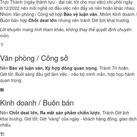
Trực Thành (ngày thành tựu - đại cát, tốt cho mọi việc) chi phối ngày
9/12/2022 nên mỗi nghề có đầu việc nên đẩy và nên hoãn khác nhau.
Nhóm Văn phòng / Công sở hợp
Bảo vệ luận văn
. Nhóm Kinh doanh /
Buôn bán hợp
Chốt deal lớn
nhưng nên tránh Dời lịch khai trương.
Lời khuyên mang tính tham khảo, không thay thế quyết định chuyên
môn.
👔
Văn phòng / Công sở
Nên
Bảo vệ luận văn, Ký hợp đồng quan trọng
. Tránh
Trì hoãn
.
Giờ tốt: Buổi sáng đầu giờ làm việc - não bộ minh mẫn, hợp họp hành
quan trọng.
🏪
Kinh doanh / Buôn bán
Nên
Chốt deal lớn, Ra mắt sản phẩm chiến lược
. Tránh
Dời lịch
khai trương
. Giờ tốt: Giờ "vàng" của ngày - khách hàng đông, giao dịch
nhiều.
🏗️