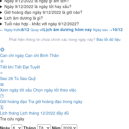
Ngày 9/12/2022 là ngày gì âm lịch?
Ngày 9/12/2022 là ngày tốt hay xấu?
Giờ hoàng đạo ngày 9/12/2022 là giờ nào?
Lịch âm dương là gì?
Tuổi nào hợp - khắc với ngày 9/12/2022?
8/12
Lịch âm dương hôm nay
10/12
← Ngày trước
Quay về
Ngày sau →
Phát hiện thông tin chưa chính xác trong ngày này?
Báo lỗi dữ liệu
🐵
Can chi ngày
Can chi Bính Thân
🌞
Tiết khí
Tiết Đại Tuyết
⭐
Sao 28 Tú
Sao Quỷ
📅
Xem ngày tốt xấu
Chọn ngày tốt theo việc
🕐
Giờ hoàng đạo
Tra giờ hoàng đạo trong ngày
🗓️
Lịch tháng
Lịch tháng 12/2022 đầy đủ
Tra cứu ngày
Ngày
Tháng
Năm