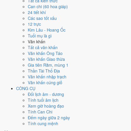
Ngày 9/12/2022 tốt hay xấu cho
Tất cả kiến thức
Can chi (60 hoa giáp)
việc gì?
24 tiết khí
Các sao tốt xấu
12 trực
Ngày 9/12/2022 đạt
8.0/10
trung bình cho 7 việc chính: cao nhất là
An
Kim Lâu - Hoang Ốc
táng - chôn cất (10/10)
, thấp nhất là
Cắt tóc - tỉa móng (4/10)
. Trực
Tuổi mụ là gì
Thành (ngày thành tựu - đại cát, tốt cho mọi việc) và gặp Sao Thanh
Văn khấn
Long hoàng đạo nên điểm từng việc chênh nhau như bảng dưới.
Tất cả văn khấn
💍
Cưới hỏi - đính hôn
Văn khấn Ông Táo
8
/10
Rất tốt
Văn khấn Giao thừa
Cưới hỏi - đính hôn hôm nay ở
mức rất tốt (8/10)
nhờ hợp
Trực
Gia tiên Rằm, mùng 1
Thành và Ngày Hoàng Đạo
, nhưng Sao Quỷ kéo giảm điểm.
Thần Tài Thổ Địa
Văn khấn nhập trạch
Cách tính ngày tốt
Văn khấn cúng giỗ
🏪
Khai trương - mở cửa hàng
CÔNG CỤ
8
/10
Rất tốt
Đổi lịch âm - dương
Khai trương - mở cửa hàng hôm nay ở
mức rất tốt (8/10)
nhờ
Tính tuổi âm lịch
hợp
Trực Thành và Ngày Hoàng Đạo
, nhưng Sao Quỷ kéo
Xem giờ hoàng đạo
giảm điểm.
Tính Can Chi
Cách tính ngày tốt
Đếm ngày giữa 2 ngày
🤝
Ký hợp đồng - giao ước
Tính cung mệnh
8
/10
Rất tốt