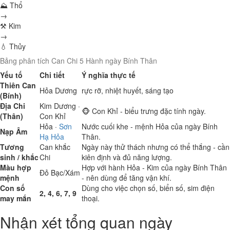
⛰ Thổ
→
⚒ Kim
→
💧 Thủy
Bảng phân tích Can Chi 5 Hành ngày Bính Thân
Yếu tố
Chi tiết
Ý nghĩa thực tế
Thiên Can
Hỏa
Dương
rực rỡ, nhiệt huyết, sáng tạo
(Bính)
Địa Chi
Kim
Dương ·
🐵 Con Khỉ - biểu trưng đặc tính ngày.
(Thân)
Con Khỉ
Hỏa
·
Sơn
Nước cuối khe - mệnh Hỏa của ngày Bính
Nạp Âm
Hạ Hỏa
Thân.
Tương
Can khắc
Ngày này thử thách nhưng có thể thắng - cần
sinh / khắc
Chi
kiên định và đủ năng lượng.
Màu hợp
Hợp với hành Hỏa - Kim của ngày Bính Thân
Đỏ
Bạc/Xám
mệnh
- nên dùng để tăng vận khí.
Con số
Dùng cho việc chọn số, biển số, sim điện
2, 4, 6, 7, 9
may mắn
thoại.
Nhận xét tổng quan ngày