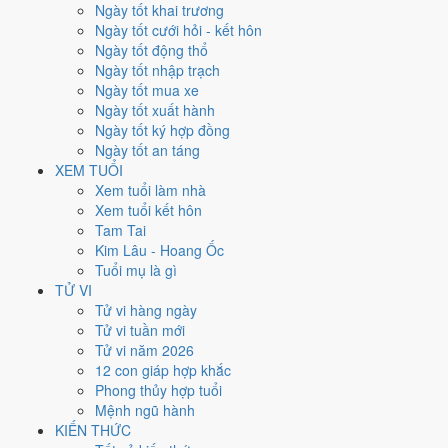
Thứ Sáu
Ngày tốt khai trương
Ngày Âm
Ngày tốt cưới hỏi - kết hôn
Tháng 12 năm 2022
Ngày tốt động thổ
9
Ngày tốt nhập trạch
Tháng 11 âm năm 2022
Ngày tốt mua xe
16
Ngày tốt xuất hành
Tiết Đại Tuyết
Ngày tốt ký hợp đồng
Giờ
Ngày tốt an táng
Mậu Tý
XEM TUỔI
Ngày 16
Xem tuổi làm nhà
Bính Thân
Xem tuổi kết hôn
Tháng 11
Tam Tai
Nhâm Tý
Kim Lâu - Hoang Ốc
Năm 2022
Tuổi mụ là gì
Nhâm Dần
TỬ VI
Tử vi hàng ngày
Ngày Bính Thân có Trực
Thành
(ngày thành tựu - đại cát, tốt cho mọi
Tử vi tuần mới
việc) và gặp Sao
Thanh Long hoàng đạo
. Điểm trung bình 7 việc
Tử vi năm 2026
chính
8.0/10
nên đây là
Ngày Đại Cát
, rất hợp cho cưới hỏi, khai
12 con giáp hợp khắc
trương, ký kết.
Phong thủy hợp tuổi
Mệnh ngũ hành
Tuổi
Tý, Thìn, Tỵ
hợp ngày; tuổi
Dần
nên thận trọng (Lục Xung).
KIẾN THỨC