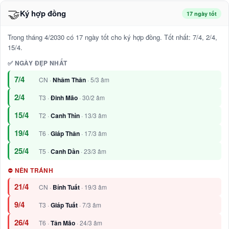
🤝
Ký hợp đồng
17 ngày tốt
Trong tháng 4/2030 có 17 ngày tốt cho ký hợp đồng. Tốt nhất: 7/4, 2/4,
15/4.
✅ NGÀY ĐẸP NHẤT
7/4
CN ·
Nhâm Thân
· 5/3 âm
2/4
T3 ·
Đinh Mão
· 30/2 âm
15/4
T2 ·
Canh Thìn
· 13/3 âm
19/4
T6 ·
Giáp Thân
· 17/3 âm
25/4
T5 ·
Canh Dần
· 23/3 âm
⛔ NÊN TRÁNH
21/4
CN ·
Bính Tuất
· 19/3 âm
9/4
T3 ·
Giáp Tuất
· 7/3 âm
26/4
T6 ·
Tân Mão
· 24/3 âm