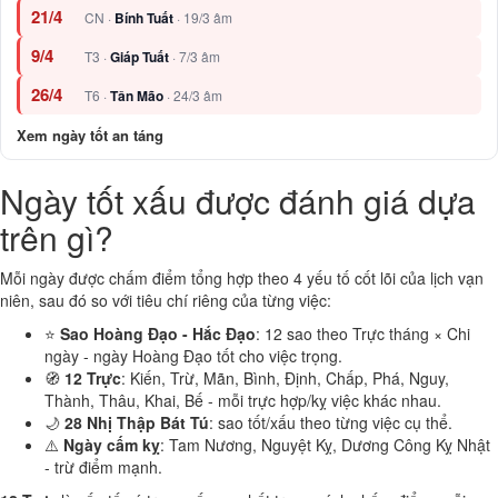
21/4
CN ·
Bính Tuất
· 19/3 âm
9/4
T3 ·
Giáp Tuất
· 7/3 âm
26/4
T6 ·
Tân Mão
· 24/3 âm
Xem ngày tốt an táng
Ngày tốt xấu được đánh giá dựa
trên gì?
Mỗi ngày được chấm điểm tổng hợp theo 4 yếu tố cốt lõi của lịch vạn
niên, sau đó so với tiêu chí riêng của từng việc:
⭐
Sao Hoàng Đạo - Hắc Đạo
: 12 sao theo Trực tháng × Chi
ngày - ngày Hoàng Đạo tốt cho việc trọng.
🧭
12 Trực
: Kiến, Trừ, Mãn, Bình, Định, Chấp, Phá, Nguy,
Thành, Thâu, Khai, Bế - mỗi trực hợp/kỵ việc khác nhau.
🌙
28 Nhị Thập Bát Tú
: sao tốt/xấu theo từng việc cụ thể.
⚠️
Ngày cấm kỵ
: Tam Nương, Nguyệt Kỵ, Dương Công Kỵ Nhật
- trừ điểm mạnh.