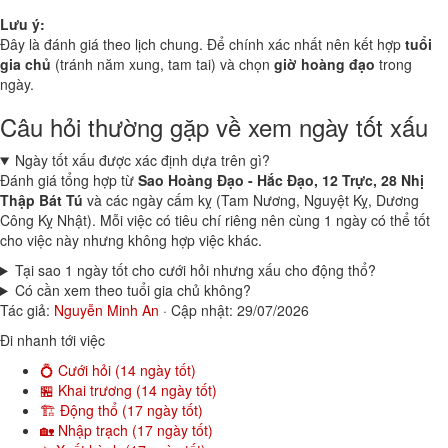
Lưu ý:
Đây là đánh giá theo lịch chung. Để chính xác nhất nên kết hợp
tuổi
gia chủ
(tránh năm xung, tam tai) và chọn
giờ hoàng đạo
trong
ngày.
Câu hỏi thường gặp về xem ngày tốt xấu
Ngày tốt xấu được xác định dựa trên gì?
Đánh giá tổng hợp từ
Sao Hoàng Đạo - Hắc Đạo, 12 Trực, 28 Nhị
Thập Bát Tú
và các ngày cấm kỵ (Tam Nương, Nguyệt Kỵ, Dương
Công Kỵ Nhật). Mỗi việc có tiêu chí riêng nên cùng 1 ngày có thể tốt
cho việc này nhưng không hợp việc khác.
Tại sao 1 ngày tốt cho cưới hỏi nhưng xấu cho động thổ?
Có cần xem theo tuổi gia chủ không?
Tác giả:
Nguyễn Minh An
·
Cập nhật: 29/07/2026
Đi nhanh tới việc
💍 Cưới hỏi (14 ngày tốt)
🏪 Khai trương (14 ngày tốt)
🏗️ Động thổ (17 ngày tốt)
🏡 Nhập trạch (17 ngày tốt)