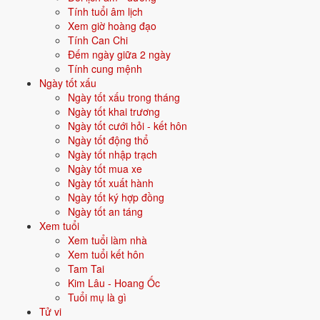
Tính tuổi âm lịch
3/4
T4 ·
Mậu Thìn
· 1/3 âm
Xem giờ hoàng đạo
Tính Can Chi
10/4
T4 ·
Ất Hợi
· 8/3 âm
Đếm ngày giữa 2 ngày
Tính cung mệnh
⛔ NÊN TRÁNH
Ngày tốt xấu
21/4
CN ·
Bính Tuất
· 19/3 âm
Ngày tốt xấu trong tháng
Ngày tốt khai trương
9/4
T3 ·
Giáp Tuất
· 7/3 âm
Ngày tốt cưới hỏi - kết hôn
Ngày tốt động thổ
26/4
T6 ·
Tân Mão
· 24/3 âm
Ngày tốt nhập trạch
Ngày tốt mua xe
Xem ngày tốt khai trương
Ngày tốt xuất hành
Ngày tốt ký hợp đồng
🏗️
Ngày tốt an táng
Động thổ
17 ngày tốt
Xem tuổi
Xem tuổi làm nhà
Trong tháng 4/2030 có 17 ngày tốt cho động thổ. Tốt nhất: 13/4, 25/4,
Xem tuổi kết hôn
2/4.
Tam Tai
✅ NGÀY ĐẸP NHẤT
Kim Lâu - Hoang Ốc
Tuổi mụ là gì
13/4
T7 ·
Mậu Dần
· 11/3 âm
Tử vi