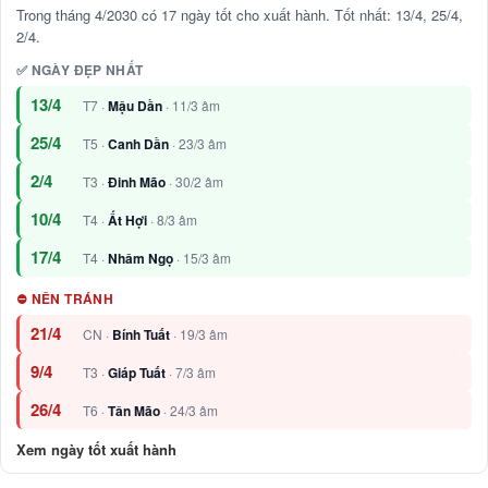
Trong tháng 4/2030 có 17 ngày tốt cho xuất hành. Tốt nhất: 13/4, 25/4,
2/4.
✅ NGÀY ĐẸP NHẤT
13/4
T7 ·
Mậu Dần
· 11/3 âm
25/4
T5 ·
Canh Dần
· 23/3 âm
2/4
T3 ·
Đinh Mão
· 30/2 âm
10/4
T4 ·
Ất Hợi
· 8/3 âm
17/4
T4 ·
Nhâm Ngọ
· 15/3 âm
⛔ NÊN TRÁNH
21/4
CN ·
Bính Tuất
· 19/3 âm
9/4
T3 ·
Giáp Tuất
· 7/3 âm
26/4
T6 ·
Tân Mão
· 24/3 âm
Xem ngày tốt xuất hành