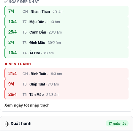
✅ NGÀY ĐẸP NHẤT
7/4
CN ·
Nhâm Thân
· 5/3 âm
13/4
T7 ·
Mậu Dần
· 11/3 âm
25/4
T5 ·
Canh Dần
· 23/3 âm
2/4
T3 ·
Đinh Mão
· 30/2 âm
10/4
T4 ·
Ất Hợi
· 8/3 âm
⛔ NÊN TRÁNH
21/4
CN ·
Bính Tuất
· 19/3 âm
9/4
T3 ·
Giáp Tuất
· 7/3 âm
26/4
T6 ·
Tân Mão
· 24/3 âm
Xem ngày tốt nhập trạch
✈️
Xuất hành
17 ngày tốt