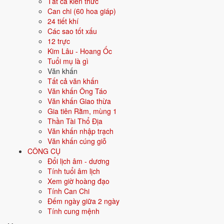
Ngày tốt tháng 4/2030 theo từng
Tất cả kiến thức
Can chi (60 hoa giáp)
việc
24 tiết khí
Các sao tốt xấu
8 việc
12 trực
Mỗi việc dưới đây được xếp hạng ngày đẹp riêng theo tiêu chí phù
Kim Lâu - Hoang Ốc
hợp; bấm vào thẻ để xem ngày tốt nhất và ngày nên tránh cho từng
Tuổi mụ là gì
việc.
Văn khấn
Tất cả văn khấn
💍
Cưới hỏi
14 ngày tốt
Văn khấn Ông Táo
Văn khấn Giao thừa
Gia tiên Rằm, mùng 1
Trong tháng 4/2030 có 14 ngày tốt cho cưới hỏi. Tốt nhất: 25/4, 7/4,
Thần Tài Thổ Địa
13/4.
Văn khấn nhập trạch
✅ NGÀY ĐẸP NHẤT
Văn khấn cúng giỗ
CÔNG CỤ
25/4
T5 ·
Canh Dần
· 23/3 âm
Đổi lịch âm - dương
Tính tuổi âm lịch
7/4
CN ·
Nhâm Thân
· 5/3 âm
Xem giờ hoàng đạo
13/4
T7 ·
Mậu Dần
· 11/3 âm
Tính Can Chi
Đếm ngày giữa 2 ngày
2/4
T3 ·
Đinh Mão
· 30/2 âm
Tính cung mệnh