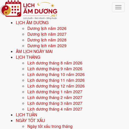
Toggle
navigat
LỊCH ÂM DƯƠNG
Trang chủ
Dương lịch năm 2026
Xem ngày tốt xấu
Dương lịch năm 2027
Tháng 4/2030
Dương lịch năm 2028
Dương lịch năm 2029
Xem ngày tốt xấu tháng 4
ÂM LỊCH NGÀY MAI
LỊCH THÁNG
năm 2030
Lịch dương tháng 8 năm 2026
Lịch dương tháng 9 năm 2026
Lịch dương tháng 10 năm 2026
Tổng quan
ngày tốt - ngày xấu tháng 4/2030
cho 8 việc quan trọng:
Lịch dương tháng 11 năm 2026
cưới hỏi, khai trương, động thổ, nhập trạch, xuất hành, ký hợp đồng,
Lịch dương tháng 12 năm 2026
mua xe, an táng. Mỗi ngày được chấm điểm tổng hợp từ
Hoàng Đạo,
Lịch dương tháng 1 năm 2027
12 Trực, 28 Nhị Thập Bát Tú
và ngày cấm kỵ; ngày điểm cao mới
Lịch dương tháng 2 năm 2027
được xếp vào danh sách ngày tốt cho từng việc. Có thể chọn xem theo
Lịch dương tháng 3 năm 2027
tháng bất kỳ, hoặc
xem ngày tốt xấu theo tuổi
bằng cách nhập ngày
Lịch dương tháng 4 năm 2027
sinh để lọc ngày hợp tuổi gia chủ.
LỊCH TUẦN
NGÀY TỐT XẤU
Từ
1/4/2030
đến
30/4/2030
(30 ngày), mỗi việc có số ngày đẹp
Ngày tốt xấu trong tháng