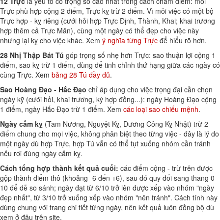
12 Trực
là yếu tố có trọng số cao nhất trong cách chấm điểm: mỗi
Trực phù hợp cộng 2 điểm, Trực kỵ trừ 2 điểm. Vì mỗi việc có một bộ
Trực hợp - kỵ riêng (cưới hỏi hợp Trực Định, Thành, Khai; khai trương
hợp thêm cả Trực Mãn), cùng một ngày có thể đẹp cho việc này
nhưng lại kỵ cho việc khác. Xem
ý nghĩa từng Trực
để hiểu rõ hơn.
28 Nhị Thập Bát Tú
góp trọng số nhẹ hơn Trực: sao thuận lợi cộng 1
điểm, sao kỵ trừ 1 điểm, dùng để tinh chỉnh thứ hạng giữa các ngày có
cùng Trực. Xem
bảng 28 Tú đầy đủ
.
Sao Hoàng Đạo - Hắc Đạo
chỉ áp dụng cho việc trọng đại cần chọn
ngày kỹ (cưới hỏi, khai trương, ký hợp đồng...): ngày Hoàng Đạo cộng
1 điểm, ngày Hắc Đạo trừ 1 điểm. Xem
các loại sao chiếu mệnh
.
Ngày cấm kỵ
(Tam Nương, Nguyệt Kỵ, Dương Công Kỵ Nhật) trừ 2
điểm chung cho mọi việc, không phân biệt theo từng việc - đây là lý do
một ngày dù hợp Trực, hợp Tú vẫn có thể tụt xuống nhóm cần tránh
nếu rơi đúng ngày cấm kỵ.
Cách tổng hợp thành kết quả cuối:
các điểm cộng - trừ trên được
gộp thành điểm thô (khoảng -6 đến +6), sau đó quy đổi sang thang 0-
10 để dễ so sánh; ngày đạt từ 6/10 trở lên được xếp vào nhóm "ngày
đẹp nhất", từ 3/10 trở xuống xếp vào nhóm "nên tránh". Cách tính này
dùng chung với trang chi tiết từng ngày, nên kết quả luôn đồng bộ dù
xem ở đâu trên site.