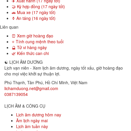
✈️ Xuất hành (17 ngày tốt)
🤝 Ký hợp đồng (17 ngày tốt)
🚗 Mua xe (17 ngày tốt)
⚱️ An táng (16 ngày tốt)
Liên quan
⏰ Xem giờ hoàng đạo
⭐ Tính cung mệnh theo tuổi
🔮 Tử vi hàng ngày
🌿 Kiến thức can chi
☯
LỊCH ÂM DƯƠNG
Lịch vạn niên - Xem lịch âm dương, ngày tốt xấu, giờ hoàng đạo
cho mọi việc khởi sự thuận lợi.
Phú Thạnh, Tân Phú
,
Hồ Chí Minh
,
Việt Nam
lichamduong.net@gmail.com
0387139054
LỊCH ÂM & CÔNG CỤ
Lịch âm dương hôm nay
Âm lịch ngày mai
Lịch âm tuần này