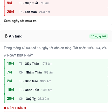
9/4
T3 ·
Giáp Tuất
· 7/3 âm
26/4
T6 ·
Tân Mão
· 24/3 âm
Xem ngày tốt mua xe
⚱️
An táng
16 ngày tốt
Trong tháng 4/2030 có 16 ngày tốt cho an táng. Tốt nhất: 19/4, 7/4, 2/4.
✅ NGÀY ĐẸP NHẤT
19/4
T6 ·
Giáp Thân
· 17/3 âm
7/4
CN ·
Nhâm Thân
· 5/3 âm
2/4
T3 ·
Đinh Mão
· 30/2 âm
15/4
T2 ·
Canh Thìn
· 13/3 âm
28/4
CN ·
Quý Tỵ
· 26/3 âm
⛔ NÊN TRÁNH