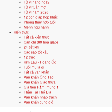
Tử vi hàng ngày
25/4
T5 ·
Canh Dần
· 23/3 âm
Tử vi tuần mới
2/4
Tử vi năm 2026
T3 ·
Đinh Mão
· 30/2 âm
12 con giáp hợp khắc
15/4
T2 ·
Canh Thìn
· 13/3 âm
Phong thủy hợp tuổi
Mệnh ngũ hành
3/4
T4 ·
Mậu Thìn
· 1/3 âm
Kiến thức
Tất cả kiến thức
⛔ NÊN TRÁNH
Can chi (60 hoa giáp)
21/4
24 tiết khí
CN ·
Bính Tuất
· 19/3 âm
Các sao tốt xấu
26/4
T6 ·
Tân Mão
· 24/3 âm
12 trực
Kim Lâu - Hoang Ốc
14/4
CN ·
Kỷ Mão
· 12/3 âm
Tuổi mụ là gì
Tất cả văn khấn
Xem ngày tốt động thổ
Văn khấn Ông Táo
Văn khấn Giao thừa
Gia tiên Rằm, mùng 1
🏡
Nhập trạch
17 ngày tốt
Thần Tài Thổ Địa
Văn khấn nhập trạch
Trong tháng 4/2030 có 17 ngày tốt cho nhập trạch. Tốt nhất: 7/4, 13/4,
Văn khấn cúng giỗ
25/4.