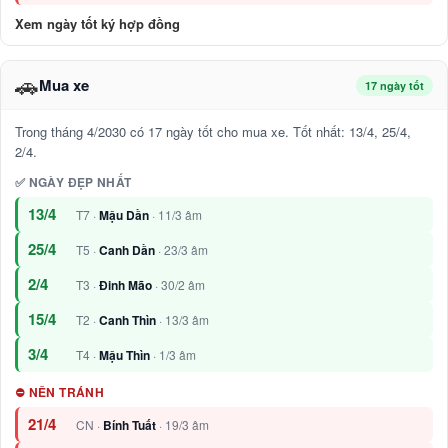
Xem ngày tốt ký hợp đồng
🚗
Mua xe
17 ngày tốt
Trong tháng 4/2030 có 17 ngày tốt cho mua xe. Tốt nhất: 13/4, 25/4,
2/4.
✅ NGÀY ĐẸP NHẤT
13/4
T7 ·
Mậu Dần
· 11/3 âm
25/4
T5 ·
Canh Dần
· 23/3 âm
2/4
T3 ·
Đinh Mão
· 30/2 âm
15/4
T2 ·
Canh Thìn
· 13/3 âm
3/4
T4 ·
Mậu Thìn
· 1/3 âm
⛔ NÊN TRÁNH
21/4
CN ·
Bính Tuất
· 19/3 âm