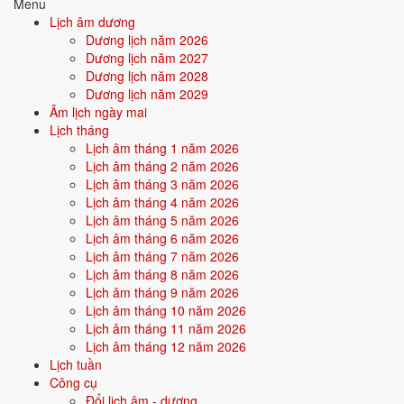
10/4
T4 ·
Ất Hợi
· 8/3 âm
Menu
Lịch âm dương
⛔ NÊN TRÁNH
Dương lịch năm 2026
Dương lịch năm 2027
21/4
CN ·
Bính Tuất
· 19/3 âm
Dương lịch năm 2028
Dương lịch năm 2029
9/4
T3 ·
Giáp Tuất
· 7/3 âm
Âm lịch ngày mai
29/4
T2 ·
Giáp Ngọ
· 27/3 âm
Lịch tháng
Lịch âm tháng 1 năm 2026
Xem ngày tốt cưới hỏi
Lịch âm tháng 2 năm 2026
Lịch âm tháng 3 năm 2026
Lịch âm tháng 4 năm 2026
🏪
Khai trương
14 ngày tốt
Lịch âm tháng 5 năm 2026
Lịch âm tháng 6 năm 2026
Lịch âm tháng 7 năm 2026
Trong tháng 4/2030 có 14 ngày tốt cho khai trương. Tốt nhất: 13/4, 25/4,
Lịch âm tháng 8 năm 2026
2/4.
Lịch âm tháng 9 năm 2026
✅ NGÀY ĐẸP NHẤT
Lịch âm tháng 10 năm 2026
Lịch âm tháng 11 năm 2026
13/4
T7 ·
Mậu Dần
· 11/3 âm
Lịch âm tháng 12 năm 2026
25/4
T5 ·
Canh Dần
· 23/3 âm
Lịch tuần
Công cụ
2/4
T3 ·
Đinh Mão
· 30/2 âm
Đổi lịch âm - dương