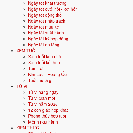
khác nhau.
Ngày tốt khai trương
Ngày tốt cưới hỏi - kết hôn
Cưới hỏi
: 14 ngày tốt ·
Khai trương
: 14 ngày tốt ·
Động thổ
:
Ngày tốt động thổ
17 ngày tốt ·
Nhập trạch
: 17 ngày tốt ·
Xuất hành
: 17 ngày tốt ·
Ngày tốt nhập trạch
Ký hợp đồng
: 17 ngày tốt ·
Mua xe
: 17 ngày tốt ·
An táng
: 16
Ngày tốt mua xe
ngày tốt.
Ngày tốt xuất hành
Ngày tốt ký hợp đồng
Bấm vào từng ngày để xem chi tiết giờ hoàng đạo, sao, trực,
Ngày tốt an táng
việc nên - nên tránh.
XEM TUỔI
Xem tuổi làm nhà
Xem ngày tốt xấu theo tháng và
Xem tuổi kết hôn
Tam Tai
theo tuổi
Kim Lâu - Hoang Ốc
Tuổi mụ là gì
30 ngày
TỬ VI
Tử vi hàng ngày
Xem tháng
Tử vi tuần mới
Ngày sinh gia chủ (xem ngày hợp tuổi)
Tử vi năm 2026
Xem
12 con giáp hợp khắc
Chọn một tháng bất kỳ để xem ngày tốt - ngày xấu, hoặc nhập ngày
Phong thủy hợp tuổi
sinh để biết ngày nào hợp tuổi gia chủ.
Mệnh ngũ hành
KIẾN THỨC