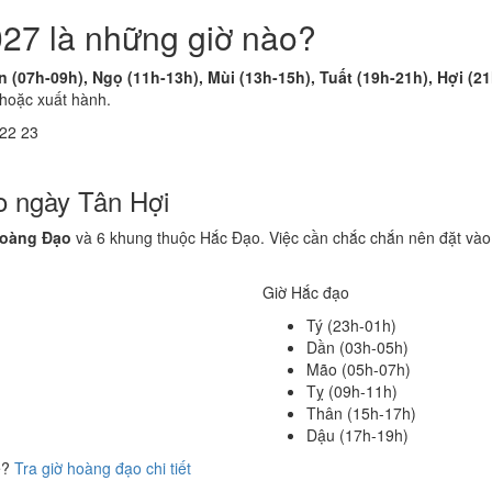
27 là những giờ nào?
n (07h-09h), Ngọ (11h-13h), Mùi (13h-15h), Tuất (19h-21h), Hợi (2
 hoặc xuất hành.
22
23
o ngày Tân Hợi
Hoàng Đạo
và 6 khung thuộc Hắc Đạo. Việc cần chắc chắn nên đặt vào
Giờ Hắc đạo
Tý (23h-01h)
Dần (03h-05h)
Mão (05h-07h)
Tỵ (09h-11h)
Thân (15h-17h)
Dậu (17h-19h)
ể?
Tra giờ hoàng đạo chi tiết