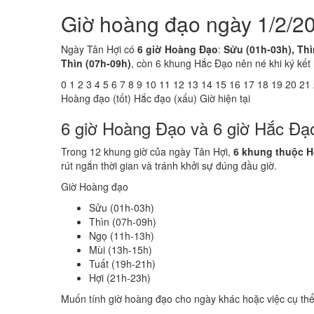
Giờ hoàng đạo ngày 1/2/20
Ngày Tân Hợi có
6 giờ Hoàng Đạo
:
Sửu (01h-03h), Thì
Thìn (07h-09h)
, còn 6 khung Hắc Đạo nên né khi ký kết
0
1
2
3
4
5
6
7
8
9
10
11
12
13
14
15
16
17
18
19
20
21
Hoàng đạo (tốt)
Hắc đạo (xấu)
Giờ hiện tại
6 giờ Hoàng Đạo và 6 giờ Hắc Đạ
Trong 12 khung giờ của ngày Tân Hợi,
6 khung thuộc 
rút ngắn thời gian và tránh khởi sự đúng đầu giờ.
Giờ Hoàng đạo
Sửu (01h-03h)
Thìn (07h-09h)
Ngọ (11h-13h)
Mùi (13h-15h)
Tuất (19h-21h)
Hợi (21h-23h)
Muốn tính giờ hoàng đạo cho ngày khác hoặc việc cụ th