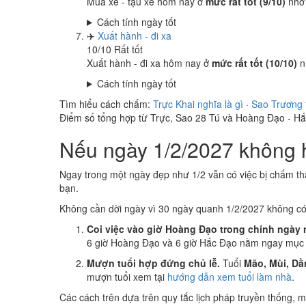
Mua xe - tậu xe hôm nay ở
mức rất tốt (9/10)
nhờ
Cách tính ngày tốt
✈️
Xuất hành - đi xa
10
/10
Rất tốt
Xuất hành - đi xa hôm nay ở
mức rất tốt (10/10)
n
Cách tính ngày tốt
Tìm hiểu cách chấm:
Trực Khai nghĩa là gì
·
Sao Trương 
Điểm số tổng hợp từ Trực, Sao 28 Tú và Hoàng Đạo - H
Nếu ngày 1/2/2027 không h
Ngay trong một ngày đẹp như 1/2 vẫn có việc bị chấm th
bạn.
Không cần dời ngày vì 30 ngày quanh 1/2/2027 không c
Coi việc vào giờ Hoàng Đạo trong chính ngày 
6 giờ Hoàng Đạo và 6 giờ Hắc Đạo nằm ngay mục k
Mượn tuổi hợp đứng chủ lễ.
Tuổi
Mão, Mùi, Dầ
mượn tuổi xem tại
hướng dẫn xem tuổi làm nhà
.
Các cách trên dựa trên quy tắc lịch pháp truyền thống,