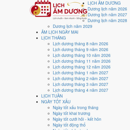
LỊCH ÂM DƯƠNG
Dương lịch năm 2026
Dương lịch năm 2027
Dương lịch năm 2028
Dương lịch năm 2029
Trang chủ
ÂM LỊCH NGÀY MAI
Lịch năm 2027
LỊCH THÁNG
Tháng 2/2027
Lịch dương tháng 8 năm 2026
Ngày 1/2/2027 (Tân Hợi)
Lịch dương tháng 9 năm 2026
Xem ngày
1/2/2027
dươ
Lịch dương tháng 10 năm 2026
Lịch dương tháng 11 năm 2026
xấu?
Lịch dương tháng 12 năm 2026
Lịch dương tháng 1 năm 2027
Lịch dương tháng 2 năm 2027
Ngày 1/2/2027 dương lịch (Thứ Hai) là ngày 25/12/20
Lịch dương tháng 3 năm 2027
với điểm trung bình
9.3/10
cho các việc quan trọng. Giờ
Lịch dương tháng 4 năm 2027
LỊCH TUẦN
Ngày Dương
NGÀY TỐT XẤU
Thứ Hai
Ngày tốt xấu trong tháng
Ngày Âm
Ngày tốt khai trương
Tháng 2 năm 2027
Ngày tốt cưới hỏi - kết hôn
1
Ngày tốt động thổ
Tháng 12 âm năm 2026