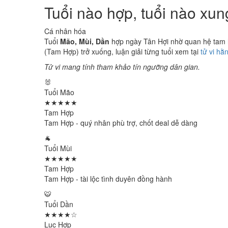
Tuổi nào hợp, tuổi nào xu
Cá nhân hóa
Tuổi
Mão, Mùi, Dần
hợp ngày Tân Hợi nhờ quan hệ tam hợ
(Tam Hợp) trở xuống, luận giải từng tuổi xem tại
tử vi hằ
Tử vi mang tính tham khảo tín ngưỡng dân gian.
🐰
Tuổi Mão
★★★★★
Tam Hợp
Tam Hợp - quý nhân phù trợ, chốt deal dễ dàng
🐐
Tuổi Mùi
★★★★★
Tam Hợp
Tam Hợp - tài lộc tình duyên đồng hành
🐯
Tuổi Dần
★★★★☆
Lục Hợp