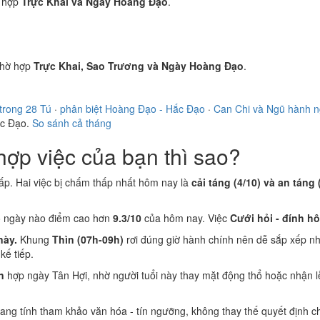
 hợp
Trực Khai và Ngày Hoàng Đạo
.
hờ hợp
Trực Khai, Sao Trương và Ngày Hoàng Đạo
.
trong 28 Tú
·
phân biệt Hoàng Đạo - Hắc Đạo
·
Can Chi và Ngũ hành 
ắc Đạo.
So sánh cả tháng
ợp việc của bạn thì sao?
ấp. Hai việc bị chấm thấp nhất hôm nay là
cải táng (4/10) và an táng 
ó ngày nào điểm cao hơn
9.3/10
của hôm nay. Việc
Cưới hỏi - đính h
này.
Khung
Thìn (07h-09h)
rơi đúng giờ hành chính nên dễ sắp xếp nh
ế tiếp.
n
hợp ngày Tân Hợi, nhờ người tuổi này thay mặt động thổ hoặc nhận 
 mang tính tham khảo văn hóa - tín ngưỡng, không thay thế quyết định