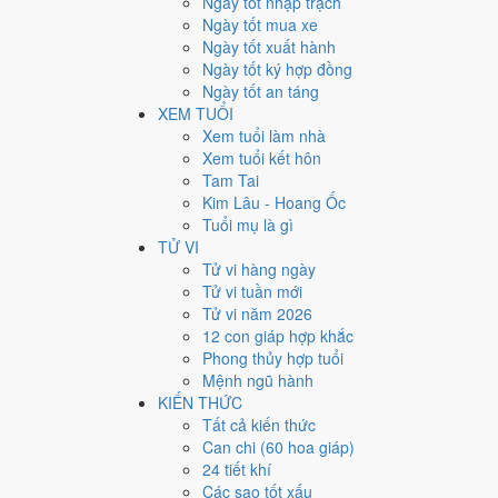
Ngày tốt nhập trạch
25
Ngày tốt mua xe
Ngày tốt xuất hành
Giờ
Ngày tốt ký hợp đồng
Mậu Tý
Ngày tốt an táng
Ngày 25
XEM TUỔI
Tân Hợi
Xem tuổi làm nhà
Tháng 12
Xem tuổi kết hôn
Tân Sửu
Tam Tai
Năm 2026
Kim Lâu - Hoang Ốc
Bính Ngọ
Tuổi mụ là gì
TỬ VI
Ngày Tân Hợi có Trực
Khai
(ngày khai mở, bắt đầu mới)
Tử vi hàng ngày
trương, ký kết.
Tử vi tuần mới
Tuổi
Mão, Mùi, Dần
hợp ngày; tuổi
Tỵ
nên thận trọng (L
Tử vi năm 2026
12 con giáp hợp khắc
Ngày 1/2/2027 tốt hay xấu 
Phong thủy hợp tuổi
Mệnh ngũ hành
Ngày 1/2/2027 đạt
9.3/10
trung bình cho 7 việc chính: ca
KIẾN THỨC
Sao Minh Đường hoàng đạo nên điểm từng việc chênh n
Tất cả kiến thức
Can chi (60 hoa giáp)
💍
Cưới hỏi - đính hôn
24 tiết khí
10
/10
Rất tốt
Các sao tốt xấu