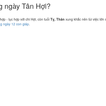
ng ngày Tân Hợi?
p - lục hợp với chi Hợi, còn tuổi
Tỵ, Thân
xung khắc nên lùi việc lớn 
ng ngày 12 con giáp
.