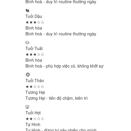
Bình hoà - duy trì routine thường ngày
🐔
Tuổi Dậu
★★★☆☆
Bình hòa
Bình hoà - duy trì routine thường ngày
🐶
Tuổi Tuất
★★★☆☆
Bình hòa
Bình hoà - phù hợp việc cũ, không khởi sự
🐵
Tuổi Thân
★★☆☆☆
Tương Hại
Tương Hại - tiến độ chậm, kiên trì
🐷
Tuổi Hợi
★★☆☆☆
Tự Hình
Tự Hình - đừng tự gây phiền cho mình