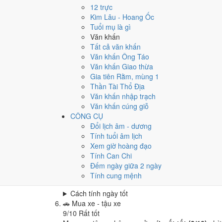
Cưới hỏi - đính hôn hôm nay ở
mức rất tốt (10/10
12 trực
Cách tính ngày tốt
Kim Lâu - Hoang Ốc
🏪
Khai trương - mở cửa hàng
Tuổi mụ là gì
10
/10
Rất tốt
Văn khấn
Khai trương - mở cửa hàng hôm nay ở
mức rất tốt
Tất cả văn khấn
Văn khấn Ông Táo
Cách tính ngày tốt
Văn khấn Giao thừa
🤝
Ký hợp đồng - giao ước
Gia tiên Rằm, mùng 1
8
/10
Rất tốt
Thần Tài Thổ Địa
Ký hợp đồng - giao ước hôm nay ở
mức rất tốt (8/
Văn khấn nhập trạch
Cách tính ngày tốt
Văn khấn cúng giỗ
🏗️
Động thổ - khởi công
CÔNG CỤ
9
/10
Rất tốt
Đổi lịch âm - dương
Động thổ - khởi công hôm nay ở
mức rất tốt (9/10
Tính tuổi âm lịch
Xem giờ hoàng đạo
Cách tính ngày tốt
Tính Can Chi
🏡
Nhập trạch - vào nhà mới
Đếm ngày giữa 2 ngày
9
/10
Rất tốt
Tính cung mệnh
Nhập trạch - vào nhà mới hôm nay ở
mức rất tốt (
Cách tính ngày tốt
🚗
Mua xe - tậu xe
9
/10
Rất tốt