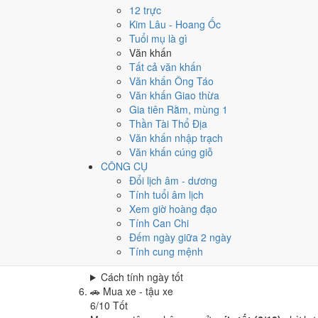
Cưới hỏi - đính hôn hôm nay ở
mức tốt (6/10)
nhờ
12 trực
Cách tính ngày tốt
Kim Lâu - Hoang Ốc
🏪
Khai trương - mở cửa hàng
Tuổi mụ là gì
6
/10
Tốt
Văn khấn
Khai trương - mở cửa hàng hôm nay ở
mức tốt (6/
Tất cả văn khấn
Văn khấn Ông Táo
Cách tính ngày tốt
Văn khấn Giao thừa
🤝
Ký hợp đồng - giao ước
Gia tiên Rằm, mùng 1
9
/10
Rất tốt
Thần Tài Thổ Địa
Ký hợp đồng - giao ước hôm nay ở
mức rất tốt (9/
Văn khấn nhập trạch
Cách tính ngày tốt
Văn khấn cúng giỗ
🏗️
Động thổ - khởi công
CÔNG CỤ
6
/10
Tốt
Đổi lịch âm - dương
Động thổ - khởi công hôm nay ở
mức tốt (6/10)
nh
Tính tuổi âm lịch
Xem giờ hoàng đạo
Cách tính ngày tốt
Tính Can Chi
🏡
Nhập trạch - vào nhà mới
Đếm ngày giữa 2 ngày
6
/10
Tốt
Tính cung mệnh
Nhập trạch - vào nhà mới hôm nay ở
mức tốt (6/1
Cách tính ngày tốt
🚗
Mua xe - tậu xe
6
/10
Tốt