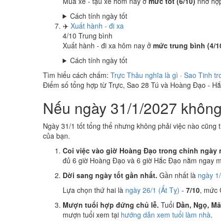
Mua xe - tậu xe hôm nay ở
mức tốt (6/10)
nhờ hợ
Cách tính ngày tốt
✈️
Xuất hành - đi xa
4
/10
Trung bình
Xuất hành - đi xa hôm nay ở
mức trung bình (4/1
Cách tính ngày tốt
Tìm hiểu cách chấm:
Trực Thâu nghĩa là gì
·
Sao Tinh tr
Điểm số tổng hợp từ Trực, Sao 28 Tú và Hoàng Đạo - H
Nếu ngày 31/1/2027 không 
Ngày 31/1 tốt tổng thể nhưng không phải việc nào cũng 
của bạn.
Coi việc vào giờ Hoàng Đạo trong chính ngày 
đủ 6 giờ Hoàng Đạo và 6 giờ Hắc Đạo nằm ngay mụ
Dời sang ngày tốt gần nhất.
Gần nhất là
ngày 1/
Lựa chọn thứ hai là
ngày 26/1 (Ất Tỵ)
-
7/10
, mức 
Mượn tuổi hợp đứng chủ lễ.
Tuổi
Dần, Ngọ, M
mượn tuổi xem tại
hướng dẫn xem tuổi làm nhà
.