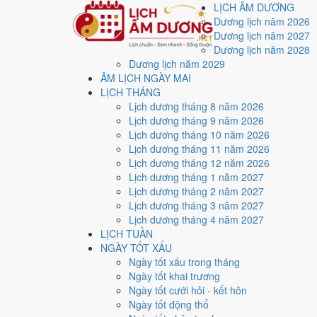
LỊCH ÂM DƯƠNG
Dương lịch năm 2026
Dương lịch năm 2027
Dương lịch năm 2028
Dương lịch năm 2029
Trang chủ
ÂM LỊCH NGÀY MAI
Lịch năm 2027
LỊCH THÁNG
Tháng 1/2027
Lịch dương tháng 8 năm 2026
Ngày 31/1/2027 (Canh Tuất)
Lịch dương tháng 9 năm 2026
Xem ngày
31/1/2027
d
Lịch dương tháng 10 năm 2026
Lịch dương tháng 11 năm 2026
xấu?
Lịch dương tháng 12 năm 2026
Lịch dương tháng 1 năm 2027
Lịch dương tháng 2 năm 2027
Ngày 31/1/2027 dương lịch (Chủ Nhật) là ngày 24/12/
Lịch dương tháng 3 năm 2027
Hòa
với điểm trung bình
6.1/10
cho các việc quan trọng.
Lịch dương tháng 4 năm 2027
LỊCH TUẦN
Ngày Dương
NGÀY TỐT XẤU
Chủ Nhật
Ngày tốt xấu trong tháng
Ngày Âm
Ngày tốt khai trương
Tháng 1 năm 2027
Ngày tốt cưới hỏi - kết hôn
31
Ngày tốt động thổ
Tháng 12 âm năm 2026