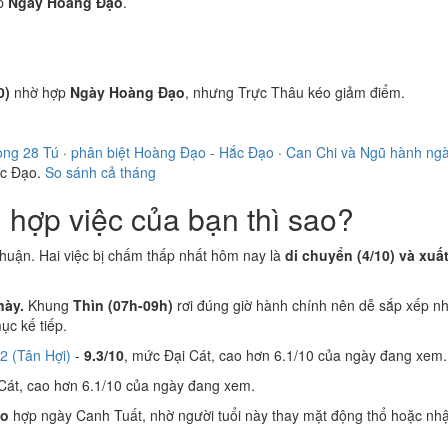
p
Ngày Hoàng Đạo
.
0)
nhờ hợp
Ngày Hoàng Đạo
, nhưng Trực Thâu kéo giảm điểm.
ong 28 Tú
·
phân biệt Hoàng Đạo - Hắc Đạo
·
Can Chi và Ngũ hành ng
ắc Đạo.
So sánh cả tháng
hợp việc của bạn thì sao?
thuận. Hai việc bị chấm thấp nhất hôm nay là
di chuyển (4/10) và xuấ
này.
Khung
Thìn (07h-09h)
rơi đúng giờ hành chính nên dễ sắp xếp nh
c kế tiếp.
2 (Tân Hợi)
-
9.3/10
, mức Đại Cát, cao hơn 6.1/10 của ngày đang xem.
Cát, cao hơn 6.1/10 của ngày đang xem.
ão
hợp ngày Canh Tuất, nhờ người tuổi này thay mặt động thổ hoặc nhậ