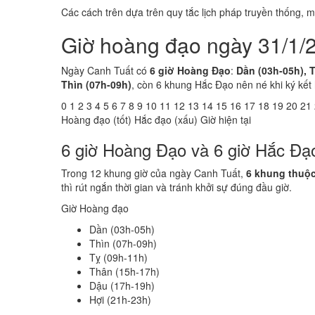
Các cách trên dựa trên quy tắc lịch pháp truyền thống,
Giờ hoàng đạo ngày 31/1/
Ngày Canh Tuất có
6 giờ Hoàng Đạo
:
Dần (03h-05h), T
Thìn (07h-09h)
, còn 6 khung Hắc Đạo nên né khi ký kết
0
1
2
3
4
5
6
7
8
9
10
11
12
13
14
15
16
17
18
19
20
21
Hoàng đạo (tốt)
Hắc đạo (xấu)
Giờ hiện tại
6 giờ Hoàng Đạo và 6 giờ Hắc Đạ
Trong 12 khung giờ của ngày Canh Tuất,
6 khung thuộ
thì rút ngắn thời gian và tránh khởi sự đúng đầu giờ.
Giờ Hoàng đạo
Dần (03h-05h)
Thìn (07h-09h)
Tỵ (09h-11h)
Thân (15h-17h)
Dậu (17h-19h)
Hợi (21h-23h)