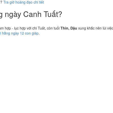
ể?
Tra giờ hoàng đạo chi tiết
ng ngày Canh Tuất?
 hợp - lục hợp với chi Tuất, còn tuổi
Thìn, Dậu
xung khắc nên lùi việc
vi hằng ngày 12 con giáp
.