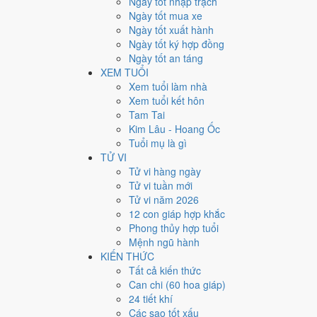
Ngày tốt nhập trạch
24
Ngày tốt mua xe
Ngày tốt xuất hành
Giờ
Ngày tốt ký hợp đồng
Bính Tý
Ngày tốt an táng
Ngày 24
XEM TUỔI
Canh Tuất
Xem tuổi làm nhà
Tháng 12
Xem tuổi kết hôn
Tân Sửu
Tam Tai
Năm 2026
Kim Lâu - Hoang Ốc
Bính Ngọ
Tuổi mụ là gì
TỬ VI
Ngày Canh Tuất có Trực
Thâu
(ngày thu hoạch, tích trữ
Tử vi hàng ngày
thường ngày.
Tử vi tuần mới
Tuổi
Dần, Ngọ, Mão
hợp ngày; tuổi
Thìn
nên thận trọng 
Tử vi năm 2026
12 con giáp hợp khắc
Ngày 31/1/2027 tốt hay xấu
Phong thủy hợp tuổi
Mệnh ngũ hành
Ngày 31/1/2027 đạt
6.1/10
trung bình cho 7 việc chính: 
KIẾN THỨC
gặp Sao Thanh Long hoàng đạo nên điểm từng việc chê
Tất cả kiến thức
Can chi (60 hoa giáp)
💍
Cưới hỏi - đính hôn
24 tiết khí
6
/10
Tốt
Các sao tốt xấu