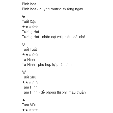
Bình hòa
Bình hoà - duy trì routine thường ngày
🐔
Tuổi Dậu
★★☆☆☆
Tương Hại
Tương Hại - nhẫn nại với phiền toái nhỏ
🐶
Tuổi Tuất
★★☆☆☆
Tự Hình
Tự Hình - phù hợp tự phản tỉnh
🐮
Tuổi Sửu
★★☆☆☆
Tam Hình
Tam Hình - đề phòng thị phi, mâu thuẫn
🐐
Tuổi Mùi
★★☆☆☆