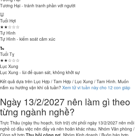
Tương Hại - tránh tranh phần với người
🐷
Tuổi Hợi
★★☆☆☆
Tự Hình
Tự Hình - kiểm soát cảm xúc
🐍
Tuổi Tỵ
★★☆☆☆
Lục Xung
Lục Xung - lùi để quan sát, không khởi sự
Kết quả dựa trên Lục Hợp / Tam Hợp / Lục Xung / Tam Hình. Muốn
nắm xu hướng vận khí cả tuần?
Xem tử vi tuần này cho 12 con giáp
Ngày 13/2/2027 nên làm gì theo
từng ngành nghề?
Trực Thâu (ngày thu hoạch, tích trữ) chi phối ngày 13/2/2027 nên mỗi
nghề có đầu việc nên đẩy và nên hoãn khác nhau. Nhóm Văn phòng /
Công sở hợp
Thu hồi công nợ
. Nhóm Kinh doanh / Buôn bán hợp