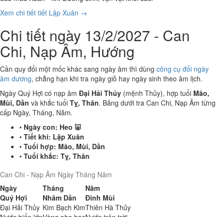
Xem chi tiết tiết Lập Xuân →
Chi tiết ngày 13/2/2027 - Can
Chi, Nạp Âm, Hướng
Cần quy đổi một mốc khác sang ngày âm thì dùng
công cụ đổi ngày
âm dương
, chẳng hạn khi tra ngày giỗ hay ngày sinh theo âm lịch.
Ngày Quý Hợi có nạp âm
Đại Hải Thủy
(mệnh Thủy), hợp tuổi
Mão,
Mùi, Dần
và khắc tuổi
Tỵ, Thân
. Bảng dưới tra Can Chi, Nạp Âm từng
cấp Ngày, Tháng, Năm.
•
Ngày con:
Heo 🐷
•
Tiết khí:
Lập Xuân
•
Tuổi hợp:
Mão, Mùi, Dần
•
Tuổi khắc:
Tỵ, Thân
Can Chi - Nạp Âm Ngày Tháng Năm
Ngày
Tháng
Năm
Quý Hợi
Nhâm Dần
Đinh Mùi
Đại Hải Thủy
Kim Bạch Kim
Thiên Hà Thủy