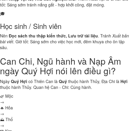
tốt: Sáng sớm tránh nắng gắt - hợp khởi công, đặt móng.
🎓
Học sinh / Sinh viên
Nên
Đọc sách thu thập kiến thức, Lưu trữ tài liệu
. Tránh
Xuất bản
bài viết
. Giờ tốt: Sáng sớm cho việc học mới, đêm khuya cho ôn tập
sâu.
Can Chi, Ngũ hành và Nạp Âm
ngày Quý Hợi nói lên điều gì?
Ngày
Quý Hợi
có Thiên Can là
Quý
thuộc hành
Thủy
, Địa Chi là
Hợi
thuộc hành
Thủy
. Quan hệ Can - Chi:
Cùng hành
.
🌿 Mộc
→
🔥 Hỏa
→
⛰ Thổ
→