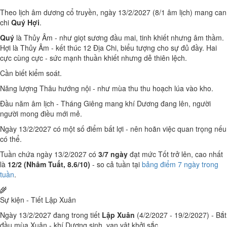
Theo lịch âm dương cổ truyền, ngày 13/2/2027 (8/1 âm lịch) mang can
chi
Quý Hợi
.
Quý
là Thủy Âm - như giọt sương đầu mai, tinh khiết nhưng âm thầm.
Hợi là Thủy Âm - kết thúc 12 Địa Chi, biểu tượng cho sự đủ đầy. Hai
cực cùng cực - sức mạnh thuần khiết nhưng dễ thiên lệch.
Cần biết kiểm soát.
Năng lượng Thâu hướng nội - như mùa thu thu hoạch lúa vào kho.
Đầu năm âm lịch - Tháng Giêng mang khí Dương đang lên, người
người mong điều mới mẻ.
Ngày 13/2/2027 có một số điểm bất lợi - nên hoãn việc quan trọng nếu
có thể.
Tuần chứa ngày 13/2/2027 có
3/7 ngày
đạt mức Tốt trở lên, cao nhất
là
12/2 (Nhâm Tuất, 8.6/10)
- so cả tuần tại
bảng điểm 7 ngày trong
tuần
.
🌾
Sự kiện - Tiết Lập Xuân
Ngày 13/2/2027 đang trong tiết
Lập Xuân
(4/2/2027 - 19/2/2027) - Bắt
đầu mùa Xuân - khí Dương sinh, vạn vật khởi sắc.