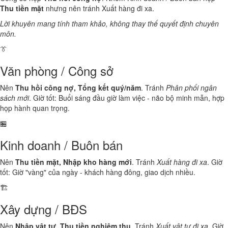
Thu tiền mặt
nhưng nên tránh Xuất hàng đi xa.
Lời khuyên mang tính tham khảo, không thay thế quyết định chuyên
môn.
👔
Văn phòng / Công sở
Nên
Thu hồi công nợ, Tổng kết quý/năm
. Tránh
Phân phối ngân
sách mới
. Giờ tốt: Buổi sáng đầu giờ làm việc - não bộ minh mẫn, hợp
họp hành quan trọng.
🏪
Kinh doanh / Buôn bán
Nên
Thu tiền mặt, Nhập kho hàng mới
. Tránh
Xuất hàng đi xa
. Giờ
tốt: Giờ "vàng" của ngày - khách hàng đông, giao dịch nhiều.
🏗️
Xây dựng / BĐS
Nên
Nhập vật tư, Thu tiền nghiệm thu
. Tránh
Xuất vật tư đi xa
. Giờ