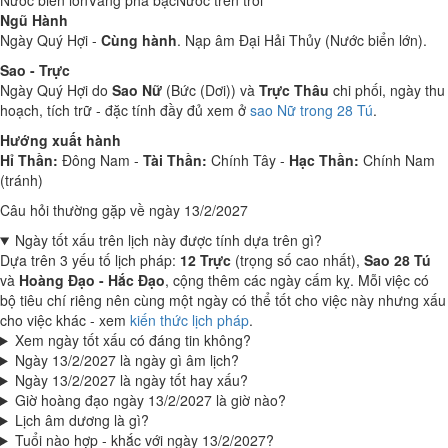
Nước biển lớn
Vàng pha bạc
Nước trên trời
Ngũ Hành
Ngày Quý Hợi -
Cùng hành
. Nạp âm Đại Hải Thủy (Nước biển lớn).
Sao - Trực
Ngày Quý Hợi do
Sao Nữ
(Bức (Dơi)) và
Trực Thâu
chi phối, ngày thu
hoạch, tích trữ - đặc tính đầy đủ xem ở
sao Nữ trong 28 Tú
.
Hướng xuất hành
Hỉ Thần:
Đông Nam -
Tài Thần:
Chính Tây -
Hạc Thần:
Chính Nam
(tránh)
Câu hỏi thường gặp về ngày 13/2/2027
Ngày tốt xấu trên lịch này được tính dựa trên gì?
Dựa trên 3 yếu tố lịch pháp:
12 Trực
(trọng số cao nhất),
Sao 28 Tú
và
Hoàng Đạo - Hắc Đạo
, cộng thêm các ngày cấm kỵ. Mỗi việc có
bộ tiêu chí riêng nên cùng một ngày có thể tốt cho việc này nhưng xấu
cho việc khác - xem
kiến thức lịch pháp
.
Xem ngày tốt xấu có đáng tin không?
Ngày 13/2/2027 là ngày gì âm lịch?
Ngày 13/2/2027 là ngày tốt hay xấu?
Giờ hoàng đạo ngày 13/2/2027 là giờ nào?
Lịch âm dương là gì?
Tuổi nào hợp - khắc với ngày 13/2/2027?