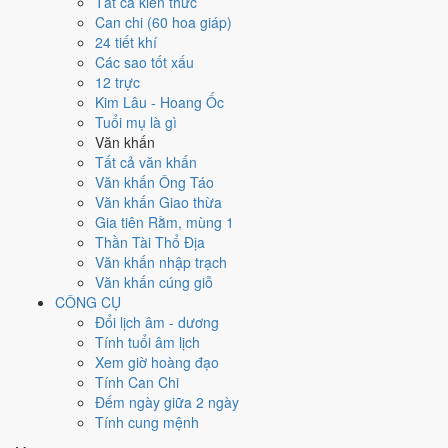
Tất cả kiến thức
việc gì?
Can chi (60 hoa giáp)
24 tiết khí
Các sao tốt xấu
Ngày 13/2/2027 đạt
4.1/10
trung bình cho 7 việc chính: cao nhất là
12 trực
Mở kho - xuất hàng (8/10)
, thấp nhất là
Di chuyển - dọn nhà (3/10)
.
Kim Lâu - Hoang Ốc
Trực Thâu (ngày thu hoạch, tích trữ) nhưng gặp Sao Câu Trận hắc
Tuổi mụ là gì
đạo nên điểm từng việc chênh nhau như bảng dưới.
Văn khấn
💍
Cưới hỏi - đính hôn
Tất cả văn khấn
4
/10
Trung bình
Văn khấn Ông Táo
Cưới hỏi - đính hôn hôm nay ở
mức trung bình (4/10)
do
Ngày
Văn khấn Giao thừa
Hắc Đạo
gây bất lợi.
Gia tiên Rằm, mùng 1
Thần Tài Thổ Địa
Cách tính ngày tốt
Văn khấn nhập trạch
🏪
Khai trương - mở cửa hàng
Văn khấn cúng giỗ
4
/10
Trung bình
CÔNG CỤ
Khai trương - mở cửa hàng hôm nay ở
mức trung bình (4/10)
Đổi lịch âm - dương
do
Ngày Hắc Đạo
gây bất lợi.
Tính tuổi âm lịch
Cách tính ngày tốt
Xem giờ hoàng đạo
🤝
Ký hợp đồng - giao ước
Tính Can Chi
6
/10
Tốt
Đếm ngày giữa 2 ngày
Ký hợp đồng - giao ước hôm nay ở
mức tốt (6/10)
nhờ hợp
Trực
Tính cung mệnh
Thâu
, nhưng Ngày Hắc Đạo kéo giảm điểm.