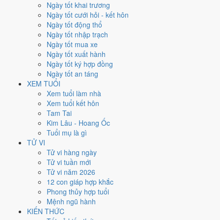
Thứ Bảy
Ngày tốt khai trương
Ngày Âm
Ngày tốt cưới hỏi - kết hôn
Tháng 2 năm 2027
Ngày tốt động thổ
13
Ngày tốt nhập trạch
Tháng 1 âm năm 2027
Ngày tốt mua xe
8
Ngày tốt xuất hành
Tiết Lập Xuân
Ngày tốt ký hợp đồng
Giờ
Ngày tốt an táng
Nhâm Tý
XEM TUỔI
Ngày 8
Xem tuổi làm nhà
Quý Hợi
Xem tuổi kết hôn
Tháng 1
Tam Tai
Nhâm Dần
Kim Lâu - Hoang Ốc
Năm 2027
Tuổi mụ là gì
Đinh Mùi
TỬ VI
Tử vi hàng ngày
Ngày Quý Hợi có Trực
Thâu
(ngày thu hoạch, tích trữ) nhưng gặp Sao
Tử vi tuần mới
Câu Trận hắc đạo
. Điểm trung bình 7 việc chính chỉ
4.1/10
nên đây là
Tử vi năm 2026
Ngày Hung
, cần thận trọng với các quyết định lớn khó đảo ngược.
12 con giáp hợp khắc
Phong thủy hợp tuổi
Tuổi
Mão, Mùi, Dần
hợp ngày; tuổi
Tỵ
nên thận trọng (Lục Xung).
Mệnh ngũ hành
Ngày 13/2/2027 tốt hay xấu cho
KIẾN THỨC