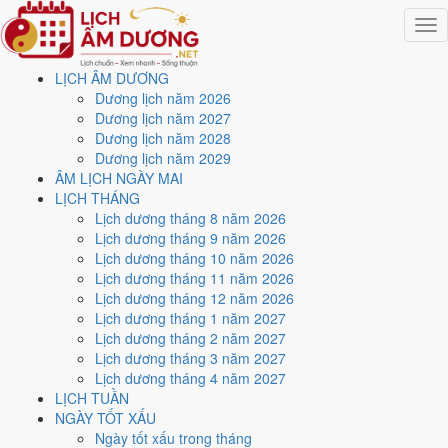
Togg
navig
LỊCH ÂM DƯƠNG
Trang chủ
Dương lịch năm 2026
Lịch năm 2027
Dương lịch năm 2027
Tháng 2/2027
Dương lịch năm 2028
Ngày 13/2/2027 (Quý Hợi)
Dương lịch năm 2029
ÂM LỊCH NGÀY MAI
Xem ngày
13/2/2027
dương
LỊCH THÁNG
Lịch dương tháng 8 năm 2026
lịch - Ngày 8/1 âm lịch (Quý
Lịch dương tháng 9 năm 2026
Lịch dương tháng 10 năm 2026
Hợi) tốt hay xấu?
Lịch dương tháng 11 năm 2026
Lịch dương tháng 12 năm 2026
Lịch dương tháng 1 năm 2027
Ngày 13/2/2027 dương lịch (Thứ Bảy) là ngày 8/1/2027 âm lịch
,
Lịch dương tháng 2 năm 2027
tức ngày
Quý Hợi
- Cùng hành, Trực Thâu, Sao Nữ, nạp âm Đại Hải
Lịch dương tháng 3 năm 2027
Thủy. Tổng hòa, đây là
Ngày Hung
với điểm trung bình
4.1/10
cho
Lịch dương tháng 4 năm 2027
các việc quan trọng. Giờ Hoàng Đạo trong ngày:
Sửu, Thìn, Ngọ,
LỊCH TUẦN
Mùi, Tuất, Hợi
.
NGÀY TỐT XẤU
Ngày Dương
Ngày tốt xấu trong tháng