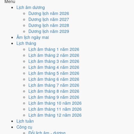
Menu
Cách tính ngày tốt
Lịch âm dương
🏗️
Động thổ - khởi công
Dương lịch năm 2026
4
/10
Trung bình
Dương lịch năm 2027
Động thổ - khởi công hôm nay ở
mức trung bình (4/10)
do
Dương lịch năm 2028
Ngày Hắc Đạo
gây bất lợi.
Dương lịch năm 2029
Âm lịch ngày mai
Cách tính ngày tốt
Lịch tháng
🏡
Nhập trạch - vào nhà mới
Lịch âm tháng 1 năm 2026
4
/10
Trung bình
Lịch âm tháng 2 năm 2026
Nhập trạch - vào nhà mới hôm nay ở
mức trung bình (4/10)
do
Lịch âm tháng 3 năm 2026
Ngày Hắc Đạo
gây bất lợi.
Lịch âm tháng 4 năm 2026
Cách tính ngày tốt
Lịch âm tháng 5 năm 2026
🚗
Mua xe - tậu xe
Lịch âm tháng 6 năm 2026
4
/10
Trung bình
Lịch âm tháng 7 năm 2026
Mua xe - tậu xe hôm nay ở
mức trung bình (4/10)
do
Ngày
Lịch âm tháng 8 năm 2026
Hắc Đạo
gây bất lợi.
Lịch âm tháng 9 năm 2026
Lịch âm tháng 10 năm 2026
Cách tính ngày tốt
Lịch âm tháng 11 năm 2026
✈️
Xuất hành - đi xa
Lịch âm tháng 12 năm 2026
3
/10
Xấu
Lịch tuần
Xuất hành - đi xa hôm nay ở
mức xấu (3/10)
do
Trực Thâu và
Công cụ
Ngày Hắc Đạo
gây bất lợi.
Đổi lịch âm - dương