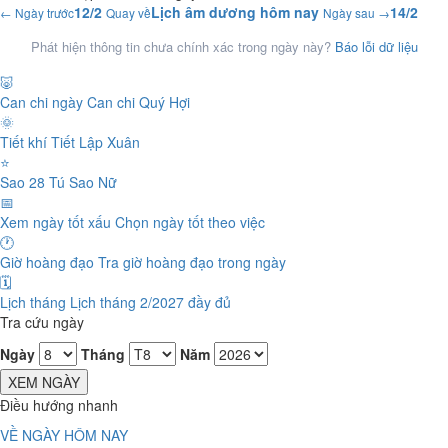
12/2
Lịch âm dương hôm nay
14/2
← Ngày trước
Quay về
Ngày sau →
Phát hiện thông tin chưa chính xác trong ngày này?
Báo lỗi dữ liệu
🐷
Can chi ngày
Can chi Quý Hợi
🌞
Tiết khí
Tiết Lập Xuân
⭐
Sao 28 Tú
Sao Nữ
📅
Xem ngày tốt xấu
Chọn ngày tốt theo việc
🕐
Giờ hoàng đạo
Tra giờ hoàng đạo trong ngày
🗓️
Lịch tháng
Lịch tháng 2/2027 đầy đủ
Tra cứu ngày
Ngày
Tháng
Năm
XEM NGÀY
Điều hướng nhanh
VỀ NGÀY HÔM NAY