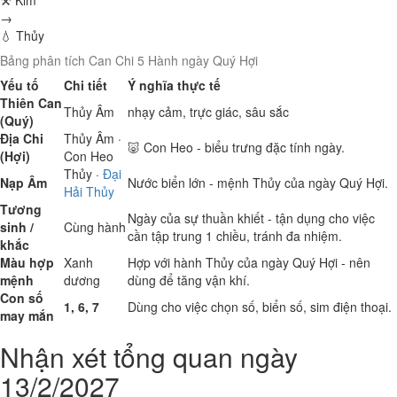
⚒ Kim
→
💧 Thủy
Bảng phân tích Can Chi 5 Hành ngày Quý Hợi
Yếu tố
Chi tiết
Ý nghĩa thực tế
Thiên Can
Thủy
Âm
nhạy cảm, trực giác, sâu sắc
(Quý)
Địa Chi
Thủy
Âm ·
🐷 Con Heo - biểu trưng đặc tính ngày.
(Hợi)
Con Heo
Thủy
·
Đại
Nạp Âm
Nước biển lớn - mệnh Thủy của ngày Quý Hợi.
Hải Thủy
Tương
Ngày của sự thuần khiết - tận dụng cho việc
sinh /
Cùng hành
cần tập trung 1 chiều, tránh đa nhiệm.
khắc
Màu hợp
Xanh
Hợp với hành Thủy của ngày Quý Hợi - nên
mệnh
dương
dùng để tăng vận khí.
Con số
1, 6, 7
Dùng cho việc chọn số, biển số, sim điện thoại.
may mắn
Nhận xét tổng quan ngày
13/2/2027