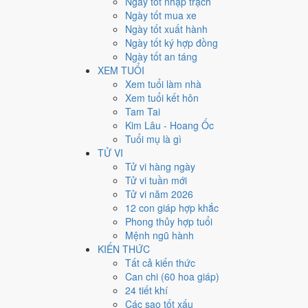
Ngày tốt nhập trạch
Giờ
Ngày tốt mua xe
Giáp Tý
Ngày tốt xuất hành
Ngày 9
Ngày tốt ký hợp đồng
Giáp Tý
Ngày tốt an táng
Tháng 1
XEM TUỔI
Nhâm Dần
Xem tuổi làm nhà
Năm 2027
Xem tuổi kết hôn
Đinh Mùi
Tam Tai
Kim Lâu - Hoang Ốc
Ngày Giáp Tý có Trực
Khai
(ngày khai mở, bắt đầu mới)
Tuổi mụ là gì
trương, ký kết.
TỬ VI
Tuổi
Thân, Thìn, Sửu
hợp ngày; tuổi
Ngọ
nên thận trọn
Tử vi hàng ngày
Tử vi tuần mới
Ngày 14/2/2027 tốt hay xấu
Tử vi năm 2026
12 con giáp hợp khắc
Ngày 14/2/2027 đạt
8.6/10
trung bình cho 7 việc chính: 
Phong thủy hợp tuổi
gặp Sao Thanh Long hoàng đạo nên điểm từng việc chê
Mệnh ngũ hành
KIẾN THỨC
💍
Cưới hỏi - đính hôn
Tất cả kiến thức
9
/10
Rất tốt
Can chi (60 hoa giáp)
Cưới hỏi - đính hôn hôm nay ở
mức rất tốt (9/10)
24 tiết khí
Cách tính ngày tốt
Các sao tốt xấu