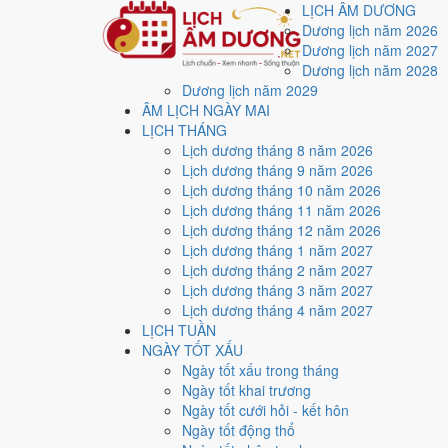
LỊCH ÂM DƯƠNG
Dương lịch năm 2026
Dương lịch năm 2027
Dương lịch năm 2028
Dương lịch năm 2029
Trang chủ
ÂM LỊCH NGÀY MAI
Lịch năm 2027
LỊCH THÁNG
Tháng 2/2027
Lịch dương tháng 8 năm 2026
Ngày 14/2/2027 (Giáp Tý)
Lịch dương tháng 9 năm 2026
Xem ngày
14/2/2027
d
Lịch dương tháng 10 năm 2026
Lịch dương tháng 11 năm 2026
Lịch dương tháng 12 năm 2026
Ngày 14/2/2027 dương lịch (Chủ Nhật) là ngày 9/1/20
Lịch dương tháng 1 năm 2027
điểm trung bình
8.6/10
cho các việc quan trọng. Giờ Ho
Lịch dương tháng 2 năm 2027
Lịch dương tháng 3 năm 2027
Ngày Dương
Lịch dương tháng 4 năm 2027
Chủ Nhật
LỊCH TUẦN
Ngày Âm
NGÀY TỐT XẤU
Tháng 2 năm 2027
Ngày tốt xấu trong tháng
14
Ngày tốt khai trương
Tháng 1 âm năm 2027
Ngày tốt cưới hỏi - kết hôn
9
Ngày tốt động thổ