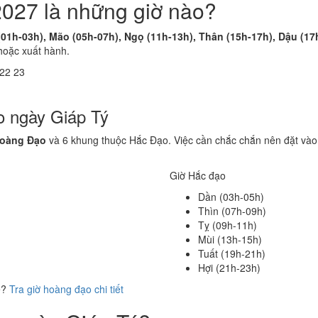
2027 là những giờ nào?
(01h-03h), Mão (05h-07h), Ngọ (11h-13h), Thân (15h-17h), Dậu (17
hoặc xuất hành.
22
23
o ngày Giáp Tý
Hoàng Đạo
và 6 khung thuộc Hắc Đạo. Việc cần chắc chắn nên đặt vào
Giờ Hắc đạo
Dần (03h-05h)
Thìn (07h-09h)
Tỵ (09h-11h)
Mùi (13h-15h)
Tuất (19h-21h)
Hợi (21h-23h)
ể?
Tra giờ hoàng đạo chi tiết