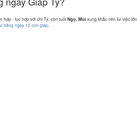
ng ngày Giáp Tý?
hợp - lục hợp với chi Tý, còn tuổi
Ngọ, Mùi
xung khắc nên lùi việc lớn
 vi hằng ngày 12 con giáp
.