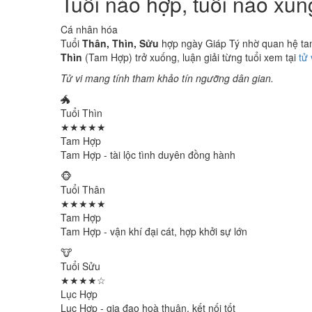
Tuổi nào hợp, tuổi nào xu
Cá nhân hóa
Tuổi
Thân, Thìn, Sửu
hợp ngày Giáp Tý nhờ quan hệ tam 
Thìn
(Tam Hợp) trở xuống, luận giải từng tuổi xem tại
tử
Tử vi mang tính tham khảo tín ngưỡng dân gian.
🐲
Tuổi Thìn
★★★★★
Tam Hợp
Tam Hợp - tài lộc tình duyên đồng hành
🐵
Tuổi Thân
★★★★★
Tam Hợp
Tam Hợp - vận khí đại cát, hợp khởi sự lớn
🐮
Tuổi Sửu
★★★★☆
Lục Hợp
Lục Hợp - gia đạo hoà thuận, kết nối tốt