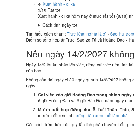
✈️
Xuất hành - đi xa
9
/10
Rất tốt
Xuất hành - đi xa hôm nay ở
mức rất tốt (9/10)
nh
Cách tính ngày tốt
Tìm hiểu cách chấm:
Trực Khai nghĩa là gì
·
Sao Hư tron
Điểm số tổng hợp từ Trực, Sao 28 Tú và Hoàng Đạo - H
Nếu ngày 14/2/2027 không 
Ngày 14/2 thuận phần lớn việc, riêng vài việc nên tính lạ
của bạn.
Không cần dời ngày vì 30 ngày quanh 14/2/2027 không 
ngày.
Coi việc vào giờ Hoàng Đạo trong chính ngày 
6 giờ Hoàng Đạo và 6 giờ Hắc Đạo nằm ngay mục k
Mượn tuổi hợp đứng chủ lễ.
Tuổi
Thân, Thìn, 
mượn tuổi xem tại
hướng dẫn xem tuổi làm nhà
.
Các cách trên dựa trên quy tắc lịch pháp truyền thống,