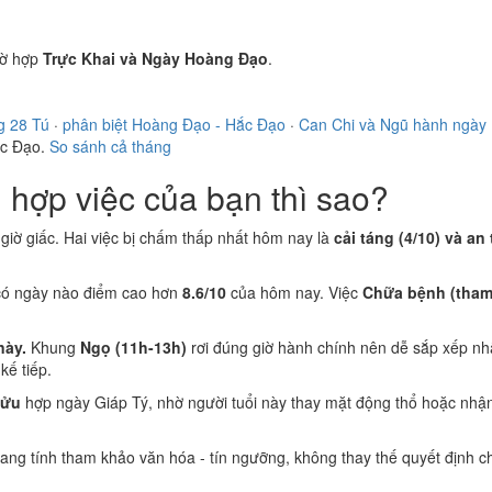
ờ hợp
Trực Khai và Ngày Hoàng Đạo
.
g 28 Tú
·
phân biệt Hoàng Đạo - Hắc Đạo
·
Can Chi và Ngũ hành ngày
ắc Đạo.
So sánh cả tháng
hợp việc của bạn thì sao?
i giờ giấc. Hai việc bị chấm thấp nhất hôm nay là
cải táng (4/10) và an 
có ngày nào điểm cao hơn
8.6/10
của hôm nay. Việc
Chữa bệnh (tham
này.
Khung
Ngọ (11h-13h)
rơi đúng giờ hành chính nên dễ sắp xếp nh
ế tiếp.
Sửu
hợp ngày Giáp Tý, nhờ người tuổi này thay mặt động thổ hoặc nhận
 mang tính tham khảo văn hóa - tín ngưỡng, không thay thế quyết định