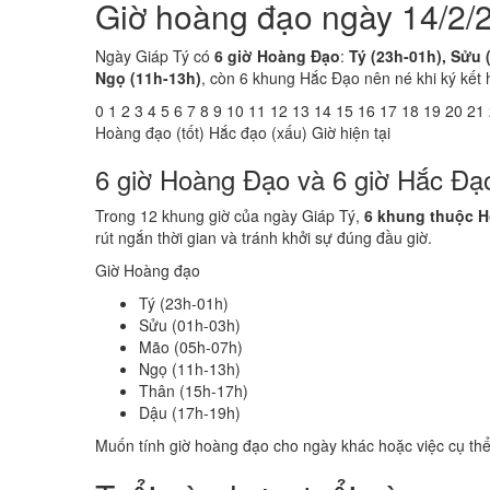
Giờ hoàng đạo ngày 14/2/
Ngày Giáp Tý có
6 giờ Hoàng Đạo
:
Tý (23h-01h), Sửu 
Ngọ (11h-13h)
, còn 6 khung Hắc Đạo nên né khi ký kết 
0
1
2
3
4
5
6
7
8
9
10
11
12
13
14
15
16
17
18
19
20
21
Hoàng đạo (tốt)
Hắc đạo (xấu)
Giờ hiện tại
6 giờ Hoàng Đạo và 6 giờ Hắc Đạ
Trong 12 khung giờ của ngày Giáp Tý,
6 khung thuộc 
rút ngắn thời gian và tránh khởi sự đúng đầu giờ.
Giờ Hoàng đạo
Tý (23h-01h)
Sửu (01h-03h)
Mão (05h-07h)
Ngọ (11h-13h)
Thân (15h-17h)
Dậu (17h-19h)
Muốn tính giờ hoàng đạo cho ngày khác hoặc việc cụ th