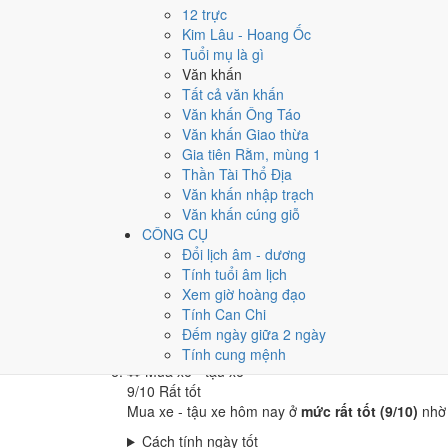
🏪
Khai trương - mở cửa hàng
12 trực
9
/10
Rất tốt
Kim Lâu - Hoang Ốc
Khai trương - mở cửa hàng hôm nay ở
mức rất tốt
Tuổi mụ là gì
Văn khấn
Cách tính ngày tốt
Tất cả văn khấn
🤝
Ký hợp đồng - giao ước
Văn khấn Ông Táo
6
/10
Tốt
Văn khấn Giao thừa
Ký hợp đồng - giao ước hôm nay ở
mức tốt (6/10)
Gia tiên Rằm, mùng 1
Cách tính ngày tốt
Thần Tài Thổ Địa
🏗️
Động thổ - khởi công
Văn khấn nhập trạch
9
/10
Rất tốt
Văn khấn cúng giỗ
Động thổ - khởi công hôm nay ở
mức rất tốt (9/10
CÔNG CỤ
Đổi lịch âm - dương
Cách tính ngày tốt
Tính tuổi âm lịch
🏡
Nhập trạch - vào nhà mới
Xem giờ hoàng đạo
9
/10
Rất tốt
Tính Can Chi
Nhập trạch - vào nhà mới hôm nay ở
mức rất tốt (
Đếm ngày giữa 2 ngày
Cách tính ngày tốt
Tính cung mệnh
🚗
Mua xe - tậu xe
9
/10
Rất tốt
Mua xe - tậu xe hôm nay ở
mức rất tốt (9/10)
nhờ
Cách tính ngày tốt