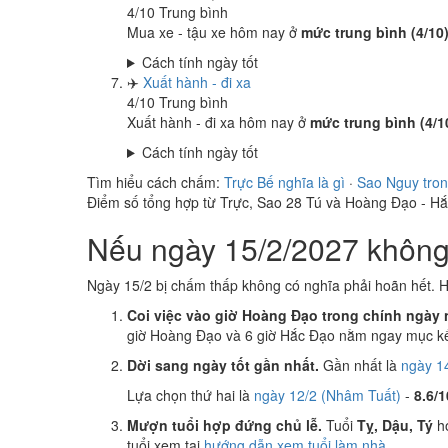
4
/10
Trung bình
Mua xe - tậu xe hôm nay ở
mức trung bình (4/10
Cách tính ngày tốt
✈️
Xuất hành - đi xa
4
/10
Trung bình
Xuất hành - đi xa hôm nay ở
mức trung bình (4/1
Cách tính ngày tốt
Tìm hiểu cách chấm:
Trực Bế nghĩa là gì
·
Sao Nguy tron
Điểm số tổng hợp từ Trực, Sao 28 Tú và Hoàng Đạo - H
Nếu ngày 15/2/2027 không 
Ngày 15/2 bị chấm thấp không có nghĩa phải hoãn hết. H
Coi việc vào giờ Hoàng Đạo trong chính ngày 
giờ Hoàng Đạo và 6 giờ Hắc Đạo nằm ngay mục kế
Dời sang ngày tốt gần nhất.
Gần nhất là
ngày 14
Lựa chọn thứ hai là
ngày 12/2 (Nhâm Tuất)
-
8.6/1
Mượn tuổi hợp đứng chủ lễ.
Tuổi
Tỵ, Dậu, Tý
hợ
tuổi xem tại
hướng dẫn xem tuổi làm nhà
.