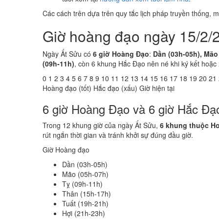
Các cách trên dựa trên quy tắc lịch pháp truyền thống,
Giờ hoàng đạo ngày 15/2/
Ngày Ất Sửu có
6 giờ Hoàng Đạo
:
Dần (03h-05h), Mão 
(09h-11h)
, còn 6 khung Hắc Đạo nên né khi ký kết hoặc
0
1
2
3
4
5
6
7
8
9
10
11
12
13
14
15
16
17
18
19
20
21
Hoàng đạo (tốt)
Hắc đạo (xấu)
Giờ hiện tại
6 giờ Hoàng Đạo và 6 giờ Hắc Đạ
Trong 12 khung giờ của ngày Ất Sửu,
6 khung thuộc H
rút ngắn thời gian và tránh khởi sự đúng đầu giờ.
Giờ Hoàng đạo
Dần (03h-05h)
Mão (05h-07h)
Tỵ (09h-11h)
Thân (15h-17h)
Tuất (19h-21h)
Hợi (21h-23h)