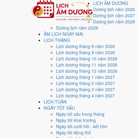
LỊCH ÂM DƯƠNG
Dương lịch năm 2026
Dương lịch năm 2027
Dương lịch năm 2028
Dương lịch năm 2029
Trang chủ
ÂM LỊCH NGÀY MAI
Lịch năm 2027
LỊCH THÁNG
Tháng 2/2027
Lịch dương tháng 8 năm 2026
Ngày 15/2/2027 (Ất Sửu)
Lịch dương tháng 9 năm 2026
Xem ngày
15/2/2027
d
Lịch dương tháng 10 năm 2026
Lịch dương tháng 11 năm 2026
xấu?
Lịch dương tháng 12 năm 2026
Lịch dương tháng 1 năm 2027
Lịch dương tháng 2 năm 2027
Ngày 15/2/2027 dương lịch (Thứ Hai) là ngày 10/1/20
Lịch dương tháng 3 năm 2027
trung bình
4.0/10
cho các việc quan trọng. Giờ Hoàng Đ
Lịch dương tháng 4 năm 2027
LỊCH TUẦN
Ngày Dương
NGÀY TỐT XẤU
Thứ Hai
Ngày tốt xấu trong tháng
Ngày Âm
Ngày tốt khai trương
Tháng 2 năm 2027
Ngày tốt cưới hỏi - kết hôn
15
Ngày tốt động thổ
Tháng 1 âm năm 2027