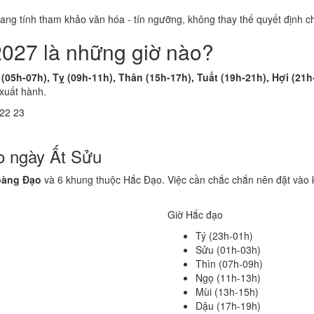
 mang tính tham khảo văn hóa - tín ngưỡng, không thay thế quyết định
2027 là những giờ nào?
(05h-07h), Tỵ (09h-11h), Thân (15h-17h), Tuất (19h-21h), Hợi (21h
 xuất hành.
22
23
o ngày Ất Sửu
oàng Đạo
và 6 khung thuộc Hắc Đạo. Việc cần chắc chắn nên đặt vào 
Giờ Hắc đạo
Tý (23h-01h)
Sửu (01h-03h)
Thìn (07h-09h)
Ngọ (11h-13h)
Mùi (13h-15h)
Dậu (17h-19h)