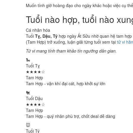
Muốn tính giờ hoàng đạo cho ngày khác hoặc việc cụ th
Tuổi nào hợp, tuổi nào xu
Cá nhân hóa
Tuổi
Tỵ, Dậu, Tý
hợp ngày Ất Sửu nhờ quan hệ tam hợp - 
(Tam Hợp) trở xuống, luận giải từng tuổi xem tại
tử vi hằ
Tử vi mang tính tham khảo tín ngưỡng dân gian.
🐍
Tuổi Tỵ
★★★★☆
Tam Hợp
Tam Hợp - vận khí đại cát, hợp khởi sự lớn
🐔
Tuổi Dậu
★★★★☆
Tam Hợp
Tam Hợp - quý nhân phù trợ, chốt deal dễ dàng
🐭
Tuổi Tý