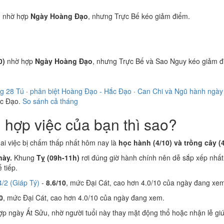
)
nhờ hợp
Ngày Hoàng Đạo
, nhưng Trực Bế kéo giảm điểm.
0)
nhờ hợp
Ngày Hoàng Đạo
, nhưng Trực Bế và Sao Nguy kéo giảm đ
g 28 Tú
·
phân biệt Hoàng Đạo - Hắc Đạo
·
Can Chi và Ngũ hành ngày
ắc Đạo.
So sánh cả tháng
hợp việc của bạn thì sao?
ai việc bị chấm thấp nhất hôm nay là
học hành (4/10) và trồng cây (4
này.
Khung
Tỵ (09h-11h)
rơi đúng giờ hành chính nên dễ sắp xếp nhất
 tiếp.
/2 (Giáp Tý)
-
8.6/10
, mức Đại Cát, cao hơn 4.0/10 của ngày đang xe
0
, mức Đại Cát, cao hơn 4.0/10 của ngày đang xem.
p ngày Ất Sửu, nhờ người tuổi này thay mặt động thổ hoặc nhận lễ g