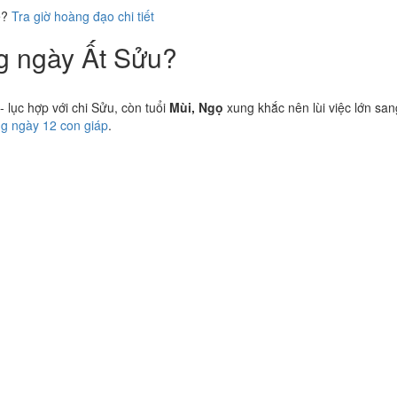
ể?
Tra giờ hoàng đạo chi tiết
ng ngày Ất Sửu?
lục hợp với chi Sửu, còn tuổi
Mùi, Ngọ
xung khắc nên lùi việc lớn san
ng ngày 12 con giáp
.