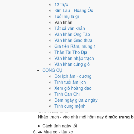
4
/10
Trung bình
12 trực
Cưới hỏi - đính hôn hôm nay ở
mức trung bình (4
Kim Lâu - Hoang Ốc
Tuổi mụ là gì
Cách tính ngày tốt
Văn khấn
🏪
Khai trương - mở cửa hàng
Tất cả văn khấn
4
/10
Trung bình
Văn khấn Ông Táo
Khai trương - mở cửa hàng hôm nay ở
mức trung 
Văn khấn Giao thừa
Cách tính ngày tốt
Gia tiên Rằm, mùng 1
🤝
Ký hợp đồng - giao ước
Thần Tài Thổ Địa
4
/10
Trung bình
Văn khấn nhập trạch
Ký hợp đồng - giao ước hôm nay ở
mức trung bình
Văn khấn cúng giỗ
CÔNG CỤ
Cách tính ngày tốt
Đổi lịch âm - dương
🏗️
Động thổ - khởi công
Tính tuổi âm lịch
4
/10
Trung bình
Xem giờ hoàng đạo
Động thổ - khởi công hôm nay ở
mức trung bình (
Tính Can Chi
Cách tính ngày tốt
Đếm ngày giữa 2 ngày
🏡
Nhập trạch - vào nhà mới
Tính cung mệnh
4
/10
Trung bình
Nhập trạch - vào nhà mới hôm nay ở
mức trung bì
Cách tính ngày tốt
🚗
Mua xe - tậu xe