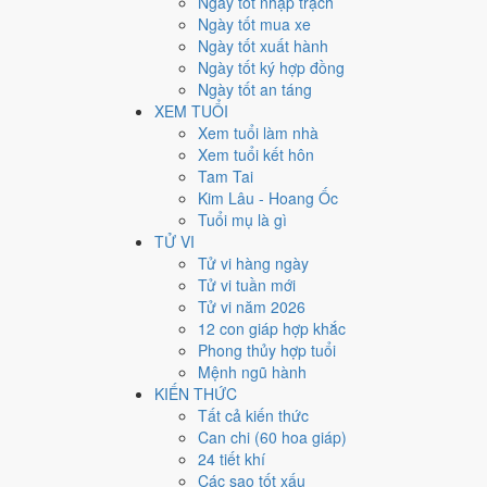
Ngày tốt nhập trạch
10
Ngày tốt mua xe
Ngày tốt xuất hành
Giờ
Ngày tốt ký hợp đồng
Bính Tý
Ngày tốt an táng
Ngày 10
XEM TUỔI
Ất Sửu
Xem tuổi làm nhà
Tháng 1
Xem tuổi kết hôn
Nhâm Dần
Tam Tai
Năm 2027
Kim Lâu - Hoang Ốc
Đinh Mùi
Tuổi mụ là gì
TỬ VI
Ngày Ất Sửu có Trực
Bế
(ngày đóng cửa, bế tắc) nhưng
Tử vi hàng ngày
quyết định lớn khó đảo ngược.
Tử vi tuần mới
Tuổi
Tỵ, Dậu, Tý
hợp ngày; tuổi
Mùi
nên thận trọng (Lục
Tử vi năm 2026
12 con giáp hợp khắc
Ngày 15/2/2027 chỉ đạt
4.0/10
cho việc trọng đại. Có
2 n
Phong thủy hợp tuổi
Ngày 15/2/2027 tốt hay xấu
Mệnh ngũ hành
KIẾN THỨC
Tất cả kiến thức
Ngày 15/2/2027 đạt
4.0/10
trung bình cho 7 việc chính: 
Can chi (60 hoa giáp)
Minh Đường hoàng đạo nên điểm từng việc chênh nhau 
24 tiết khí
💍
Cưới hỏi - đính hôn
Các sao tốt xấu