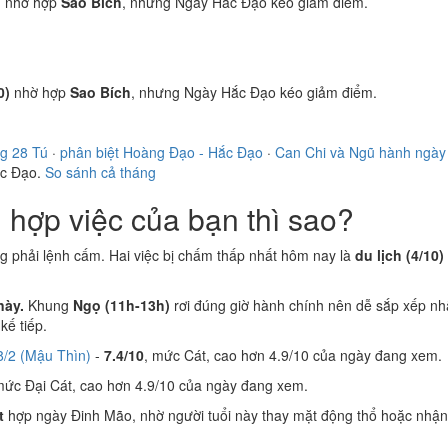
)
nhờ hợp
Sao Bích
, nhưng Ngày Hắc Đạo kéo giảm điểm.
0)
nhờ hợp
Sao Bích
, nhưng Ngày Hắc Đạo kéo giảm điểm.
ng 28 Tú
·
phân biệt Hoàng Đạo - Hắc Đạo
·
Can Chi và Ngũ hành ngày
ắc Đạo.
So sánh cả tháng
hợp việc của bạn thì sao?
ng phải lệnh cấm. Hai việc bị chấm thấp nhất hôm nay là
du lịch (4/10)
này.
Khung
Ngọ (11h-13h)
rơi đúng giờ hành chính nên dễ sắp xếp nh
ế tiếp.
8/2 (Mậu Thìn)
-
7.4/10
, mức Cát, cao hơn 4.9/10 của ngày đang xem.
mức Đại Cát, cao hơn 4.9/10 của ngày đang xem.
t
hợp ngày Đinh Mão, nhờ người tuổi này thay mặt động thổ hoặc nhận