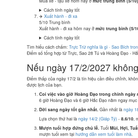
Mua xe - tậu xe hôm nay ở
mức trung bình (5/10
Cách tính ngày tốt
✈️
Xuất hành - đi xa
5
/10
Trung bình
Xuất hành - đi xa hôm nay ở
mức trung bình (5/1
Cách tính ngày tốt
Tìm hiểu cách chấm:
Trực Trừ nghĩa là gì
·
Sao Bích tro
Điểm số tổng hợp từ Trực, Sao 28 Tú và Hoàng Đạo - H
Nếu ngày 17/2/2027 không 
Điểm thấp của ngày 17/2 là tín hiệu cần điều chỉnh, khô
được lịch của bạn.
Coi việc vào giờ Hoàng Đạo trong chính ngày 
6 giờ Hoàng Đạo và 6 giờ Hắc Đạo nằm ngay mục k
Dời sang ngày tốt gần nhất.
Gần nhất là
ngày 1
Lựa chọn thứ hai là
ngày 14/2 (Giáp Tý)
-
8.6/10
, 
Mượn tuổi hợp đứng chủ lễ.
Tuổi
Mùi, Hợi, Tuấ
mượn tuổi xem tại
hướng dẫn xem tuổi làm nhà
.