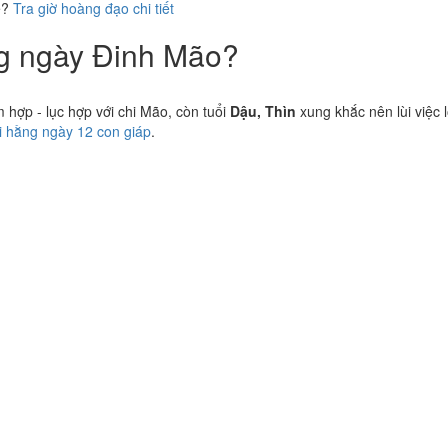
ể?
Tra giờ hoàng đạo chi tiết
ng ngày Đinh Mão?
hợp - lục hợp với chi Mão, còn tuổi
Dậu, Thìn
xung khắc nên lùi việc 
vi hằng ngày 12 con giáp
.