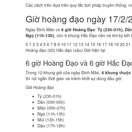
Các cách trên dựa trên quy tắc lịch pháp truyền thống,
Giờ hoàng đạo ngày 17/2/
Ngày Đinh Mão có
6 giờ Hoàng Đạo
:
Tý (23h-01h), Dầ
Ngọ (11h-13h)
, còn 6 khung Hắc Đạo nên né khi ký kết 
0
1
2
3
4
5
6
7
8
9
10
11
12
13
14
15
16
17
18
19
20
21
Hoàng đạo (tốt)
Hắc đạo (xấu)
Giờ hiện tại
6 giờ Hoàng Đạo và 6 giờ Hắc Đạ
Trong 12 khung giờ của ngày Đinh Mão,
6 khung thuộc
thì rút ngắn thời gian và tránh khởi sự đúng đầu giờ.
Giờ Hoàng đạo
Tý (23h-01h)
Dần (03h-05h)
Mão (05h-07h)
Ngọ (11h-13h)
Mùi (13h-15h)
Dậu (17h-19h)