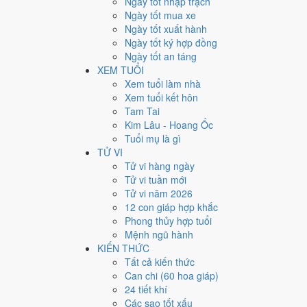
Ngày tốt nhập trạch
12
Ngày tốt mua xe
Ngày tốt xuất hành
Giờ
Ngày tốt ký hợp đồng
Canh Tý
Ngày tốt an táng
Ngày 12
XEM TUỔI
Đinh Mão
Xem tuổi làm nhà
Tháng 1
Xem tuổi kết hôn
Nhâm Dần
Tam Tai
Năm 2027
Kim Lâu - Hoang Ốc
Đinh Mùi
Tuổi mụ là gì
TỬ VI
Ngày Đinh Mão có Trực
Trừ
(ngày trừ bỏ điều cũ, đón đ
Tử vi hàng ngày
các quyết định lớn khó đảo ngược.
Tử vi tuần mới
Tuổi
Mùi, Hợi, Tuất
hợp ngày; tuổi
Dậu
nên thận trọng (
Tử vi năm 2026
12 con giáp hợp khắc
Ngày 17/2/2027 tốt hay xấu
Phong thủy hợp tuổi
Mệnh ngũ hành
Ngày 17/2/2027 đạt
4.9/10
trung bình cho 7 việc chính: 
KIẾN THỨC
nhưng gặp Sao Chu Tước hắc đạo nên điểm từng việc c
Tất cả kiến thức
Can chi (60 hoa giáp)
💍
Cưới hỏi - đính hôn
24 tiết khí
5
/10
Trung bình
Các sao tốt xấu