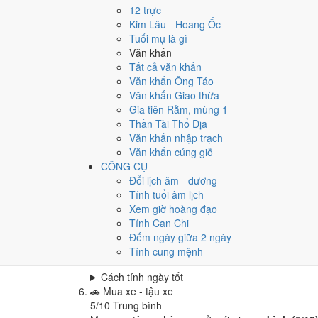
Cưới hỏi - đính hôn hôm nay ở
mức trung bình (5
12 trực
Cách tính ngày tốt
Kim Lâu - Hoang Ốc
🏪
Khai trương - mở cửa hàng
Tuổi mụ là gì
4
/10
Trung bình
Văn khấn
Khai trương - mở cửa hàng hôm nay ở
mức trung 
Tất cả văn khấn
Văn khấn Ông Táo
Cách tính ngày tốt
Văn khấn Giao thừa
🤝
Ký hợp đồng - giao ước
Gia tiên Rằm, mùng 1
5
/10
Trung bình
Thần Tài Thổ Địa
Ký hợp đồng - giao ước hôm nay ở
mức trung bình
Văn khấn nhập trạch
Cách tính ngày tốt
Văn khấn cúng giỗ
🏗️
Động thổ - khởi công
CÔNG CỤ
5
/10
Trung bình
Đổi lịch âm - dương
Động thổ - khởi công hôm nay ở
mức trung bình (
Tính tuổi âm lịch
Xem giờ hoàng đạo
Cách tính ngày tốt
Tính Can Chi
🏡
Nhập trạch - vào nhà mới
Đếm ngày giữa 2 ngày
5
/10
Trung bình
Tính cung mệnh
Nhập trạch - vào nhà mới hôm nay ở
mức trung bì
Cách tính ngày tốt
🚗
Mua xe - tậu xe
5
/10
Trung bình