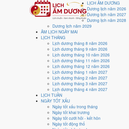
LỊCH ÂM DƯƠNG
Dương lịch năm 2026
Dương lịch năm 2027
Dương lịch năm 2028
Dương lịch năm 2029
Trang chủ
ÂM LỊCH NGÀY MAI
Lịch năm 2027
LỊCH THÁNG
Tháng 2/2027
Lịch dương tháng 8 năm 2026
Ngày 17/2/2027 (Đinh Mão)
Lịch dương tháng 9 năm 2026
Xem ngày
17/2/2027
d
Lịch dương tháng 10 năm 2026
Lịch dương tháng 11 năm 2026
xấu?
Lịch dương tháng 12 năm 2026
Lịch dương tháng 1 năm 2027
Lịch dương tháng 2 năm 2027
Ngày 17/2/2027 dương lịch (Thứ Tư) là ngày 12/1/202
Lịch dương tháng 3 năm 2027
điểm trung bình
4.9/10
cho các việc quan trọng. Giờ Ho
Lịch dương tháng 4 năm 2027
LỊCH TUẦN
Ngày Dương
NGÀY TỐT XẤU
Thứ Tư
Ngày tốt xấu trong tháng
Ngày Âm
Ngày tốt khai trương
Tháng 2 năm 2027
Ngày tốt cưới hỏi - kết hôn
17
Ngày tốt động thổ
Tháng 1 âm năm 2027