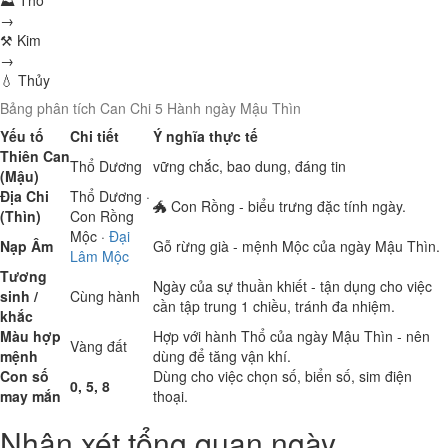
⛰ Thổ
→
⚒ Kim
→
💧 Thủy
Bảng phân tích Can Chi 5 Hành ngày Mậu Thìn
Yếu tố
Chi tiết
Ý nghĩa thực tế
Thiên Can
Thổ
Dương
vững chắc, bao dung, đáng tin
(Mậu)
Địa Chi
Thổ
Dương ·
🐲 Con Rồng - biểu trưng đặc tính ngày.
(Thìn)
Con Rồng
Mộc
·
Đại
Nạp Âm
Gỗ rừng già - mệnh Mộc của ngày Mậu Thìn.
Lâm Mộc
Tương
Ngày của sự thuần khiết - tận dụng cho việc
sinh /
Cùng hành
cần tập trung 1 chiều, tránh đa nhiệm.
khắc
Màu hợp
Hợp với hành Thổ của ngày Mậu Thìn - nên
Vàng đất
mệnh
dùng để tăng vận khí.
Con số
Dùng cho việc chọn số, biển số, sim điện
0, 5, 8
may mắn
thoại.
Nhận xét tổng quan ngày