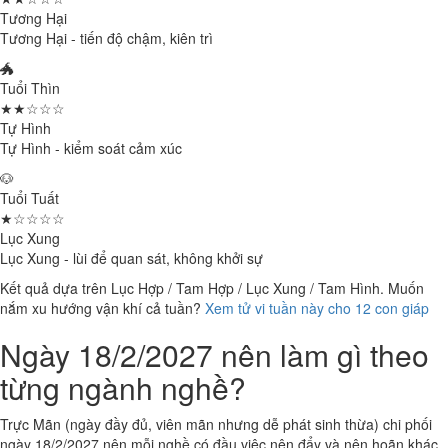
Tương Hại
Tương Hại - tiến độ chậm, kiên trì
🐲
Tuổi Thìn
★★☆☆☆
Tự Hình
Tự Hình - kiểm soát cảm xúc
🐶
Tuổi Tuất
★☆☆☆☆
Lục Xung
Lục Xung - lùi để quan sát, không khởi sự
Kết quả dựa trên Lục Hợp / Tam Hợp / Lục Xung / Tam Hình. Muốn
nắm xu hướng vận khí cả tuần?
Xem tử vi tuần này cho 12 con giáp
Ngày 18/2/2027 nên làm gì theo
từng ngành nghề?
Trực Mãn (ngày đầy đủ, viên mãn nhưng dễ phát sinh thừa) chi phối
ngày 18/2/2027 nên mỗi nghề có đầu việc nên đẩy và nên hoãn khác