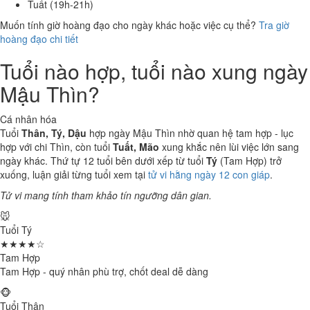
Tuất (19h-21h)
Muốn tính giờ hoàng đạo cho ngày khác hoặc việc cụ thể?
Tra giờ
hoàng đạo chi tiết
Tuổi nào hợp, tuổi nào xung ngày
Mậu Thìn?
Cá nhân hóa
Tuổi
Thân, Tý, Dậu
hợp ngày Mậu Thìn nhờ quan hệ tam hợp - lục
hợp với chi Thìn, còn tuổi
Tuất, Mão
xung khắc nên lùi việc lớn sang
ngày khác. Thứ tự 12 tuổi bên dưới xếp từ tuổi
Tý
(Tam Hợp) trở
xuống, luận giải từng tuổi xem tại
tử vi hằng ngày 12 con giáp
.
Tử vi mang tính tham khảo tín ngưỡng dân gian.
🐭
Tuổi Tý
★★★★☆
Tam Hợp
Tam Hợp - quý nhân phù trợ, chốt deal dễ dàng
🐵
Tuổi Thân