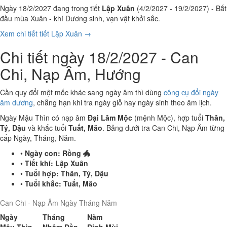
Ngày 18/2/2027 đang trong tiết
Lập Xuân
(4/2/2027 - 19/2/2027) - Bắt
đầu mùa Xuân - khí Dương sinh, vạn vật khởi sắc.
Xem chi tiết tiết Lập Xuân →
Chi tiết ngày 18/2/2027 - Can
Chi, Nạp Âm, Hướng
Cần quy đổi một mốc khác sang ngày âm thì dùng
công cụ đổi ngày
âm dương
, chẳng hạn khi tra ngày giỗ hay ngày sinh theo âm lịch.
Ngày Mậu Thìn có nạp âm
Đại Lâm Mộc
(mệnh Mộc), hợp tuổi
Thân,
Tý, Dậu
và khắc tuổi
Tuất, Mão
. Bảng dưới tra Can Chi, Nạp Âm từng
cấp Ngày, Tháng, Năm.
•
Ngày con:
Rồng 🐲
•
Tiết khí:
Lập Xuân
•
Tuổi hợp:
Thân, Tý, Dậu
•
Tuổi khắc:
Tuất, Mão
Can Chi - Nạp Âm Ngày Tháng Năm
Ngày
Tháng
Năm