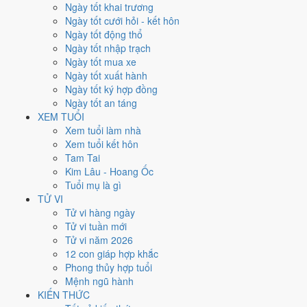
Thứ Năm
Ngày tốt khai trương
Ngày Âm
Ngày tốt cưới hỏi - kết hôn
Tháng 2 năm 2027
Ngày tốt động thổ
18
Ngày tốt nhập trạch
Tháng 1 âm năm 2027
Ngày tốt mua xe
13
Ngày tốt xuất hành
Tiết Lập Xuân
Ngày tốt ký hợp đồng
Giờ
Ngày tốt an táng
Nhâm Tý
XEM TUỔI
Ngày 13
Xem tuổi làm nhà
Mậu Thìn
Xem tuổi kết hôn
Tháng 1
Tam Tai
Nhâm Dần
Kim Lâu - Hoang Ốc
Năm 2027
Tuổi mụ là gì
Đinh Mùi
TỬ VI
Tử vi hàng ngày
Ngày Mậu Thìn có Trực
Mãn
(ngày đầy đủ, viên mãn nhưng dễ phát
Tử vi tuần mới
sinh thừa) nhưng gặp Sao
Kim Quỹ hoàng đạo
. Điểm trung bình 7
Tử vi năm 2026
việc chính
7.4/10
nên đây là
Ngày Cát
, thuận lợi cho các việc quan
12 con giáp hợp khắc
trọng.
Phong thủy hợp tuổi
Mệnh ngũ hành
Tuổi
Thân, Tý, Dậu
hợp ngày; tuổi
Tuất
nên thận trọng (Lục Xung).
KIẾN THỨC
Ngày 18/2/2027 chỉ đạt
7.4/10
cho việc trọng đại. Có
2 ngày gần đây