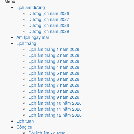
Menu
🤝
Ký hợp đồng - giao ước
Lịch âm dương
6
/10
Tốt
Dương lịch năm 2026
Ký hợp đồng - giao ước hôm nay ở
mức tốt (6/10)
nhờ hợp
Dương lịch năm 2027
Ngày Hoàng Đạo
.
Dương lịch năm 2028
Dương lịch năm 2029
Cách tính ngày tốt
Âm lịch ngày mai
🏗️
Động thổ - khởi công
Lịch tháng
9
/10
Rất tốt
Lịch âm tháng 1 năm 2026
Động thổ - khởi công hôm nay ở
mức rất tốt (9/10)
nhờ hợp
Lịch âm tháng 2 năm 2026
Trực Mãn và Ngày Hoàng Đạo
.
Lịch âm tháng 3 năm 2026
Cách tính ngày tốt
Lịch âm tháng 4 năm 2026
🏡
Nhập trạch - vào nhà mới
Lịch âm tháng 5 năm 2026
6
/10
Tốt
Lịch âm tháng 6 năm 2026
Nhập trạch - vào nhà mới hôm nay ở
mức tốt (6/10)
nhờ hợp
Lịch âm tháng 7 năm 2026
Ngày Hoàng Đạo
.
Lịch âm tháng 8 năm 2026
Lịch âm tháng 9 năm 2026
Cách tính ngày tốt
Lịch âm tháng 10 năm 2026
🚗
Mua xe - tậu xe
Lịch âm tháng 11 năm 2026
9
/10
Rất tốt
Lịch âm tháng 12 năm 2026
Mua xe - tậu xe hôm nay ở
mức rất tốt (9/10)
nhờ hợp
Trực
Lịch tuần
Mãn và Ngày Hoàng Đạo
.
Công cụ
Cách tính ngày tốt
Đổi lịch âm - dương