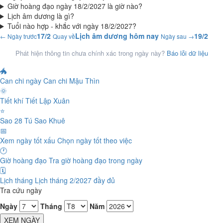
Giờ hoàng đạo ngày 18/2/2027 là giờ nào?
Lịch âm dương là gì?
Tuổi nào hợp - khắc với ngày 18/2/2027?
17/2
Lịch âm dương hôm nay
19/2
← Ngày trước
Quay về
Ngày sau →
Phát hiện thông tin chưa chính xác trong ngày này?
Báo lỗi dữ liệu
🐲
Can chi ngày
Can chi Mậu Thìn
🌞
Tiết khí
Tiết Lập Xuân
⭐
Sao 28 Tú
Sao Khuê
📅
Xem ngày tốt xấu
Chọn ngày tốt theo việc
🕐
Giờ hoàng đạo
Tra giờ hoàng đạo trong ngày
🗓️
Lịch tháng
Lịch tháng 2/2027 đầy đủ
Tra cứu ngày
Ngày
Tháng
Năm
XEM NGÀY