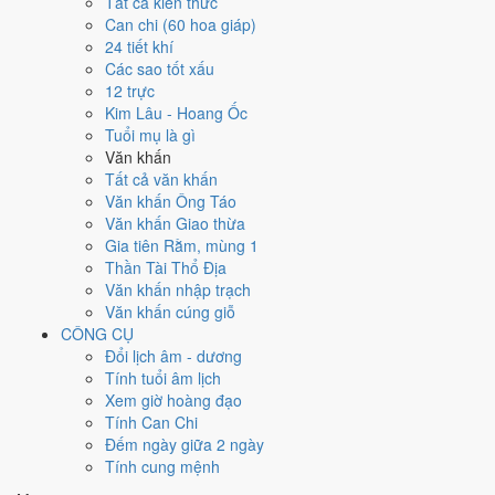
Tất cả kiến thức
tốt hơn
để thay thế, xem mục xử lý bên dưới.
Can chi (60 hoa giáp)
24 tiết khí
Ngày 18/2/2027 tốt hay xấu cho
Các sao tốt xấu
12 trực
việc gì?
Kim Lâu - Hoang Ốc
Tuổi mụ là gì
Ngày 18/2/2027 đạt
7.4/10
trung bình cho 7 việc chính: cao nhất là
Văn khấn
Khai trương - mở cửa hàng (9/10)
, thấp nhất là
Cưới hỏi - đính
Tất cả văn khấn
hôn (4/10)
. Trực Mãn (ngày đầy đủ, viên mãn nhưng dễ phát sinh
Văn khấn Ông Táo
thừa) nhưng gặp Sao Kim Quỹ hoàng đạo nên điểm từng việc chênh
Văn khấn Giao thừa
nhau như bảng dưới.
Gia tiên Rằm, mùng 1
Thần Tài Thổ Địa
💍
Cưới hỏi - đính hôn
Văn khấn nhập trạch
4
/10
Trung bình
Văn khấn cúng giỗ
Cưới hỏi - đính hôn hôm nay ở
mức trung bình (4/10)
nhờ hợp
CÔNG CỤ
Ngày Hoàng Đạo
, nhưng Trực Mãn kéo giảm điểm.
Đổi lịch âm - dương
Cách tính ngày tốt
Tính tuổi âm lịch
🏪
Khai trương - mở cửa hàng
Xem giờ hoàng đạo
9
/10
Rất tốt
Tính Can Chi
Khai trương - mở cửa hàng hôm nay ở
mức rất tốt (9/10)
nhờ
Đếm ngày giữa 2 ngày
hợp
Trực Mãn và Ngày Hoàng Đạo
.
Tính cung mệnh
Cách tính ngày tốt