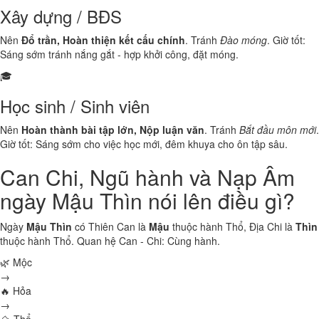
Xây dựng / BĐS
Nên
Đổ trần, Hoàn thiện kết cấu chính
. Tránh
Đào móng
. Giờ tốt:
Sáng sớm tránh nắng gắt - hợp khởi công, đặt móng.
🎓
Học sinh / Sinh viên
Nên
Hoàn thành bài tập lớn, Nộp luận văn
. Tránh
Bắt đầu môn mới
.
Giờ tốt: Sáng sớm cho việc học mới, đêm khuya cho ôn tập sâu.
Can Chi, Ngũ hành và Nạp Âm
ngày Mậu Thìn nói lên điều gì?
Ngày
Mậu Thìn
có Thiên Can là
Mậu
thuộc hành
Thổ
, Địa Chi là
Thìn
thuộc hành
Thổ
. Quan hệ Can - Chi:
Cùng hành
.
🌿 Mộc
→
🔥 Hỏa
→