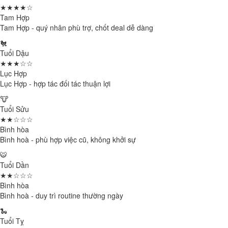
★★★★☆
Tam Hợp
Tam Hợp - quý nhân phù trợ, chốt deal dễ dàng
🐔
Tuổi Dậu
★★★☆☆
Lục Hợp
Lục Hợp - hợp tác đối tác thuận lợi
🐮
Tuổi Sửu
★★☆☆☆
Bình hòa
Bình hoà - phù hợp việc cũ, không khởi sự
🐯
Tuổi Dần
★★☆☆☆
Bình hòa
Bình hoà - duy trì routine thường ngày
🐍
Tuổi Tỵ