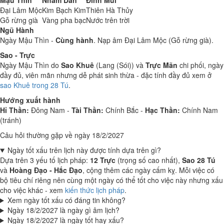
Mậu Thìn
Nhâm Dần
Đinh Mùi
Đại Lâm Mộc
Kim Bạch Kim
Thiên Hà Thủy
Gỗ rừng già
Vàng pha bạc
Nước trên trời
Ngũ Hành
Ngày Mậu Thìn -
Cùng hành
. Nạp âm Đại Lâm Mộc (Gỗ rừng già).
Sao - Trực
Ngày Mậu Thìn do
Sao Khuê
(Lang (Sói)) và
Trực Mãn
chi phối, ngày
đầy đủ, viên mãn nhưng dễ phát sinh thừa - đặc tính đầy đủ xem ở
sao Khuê trong 28 Tú
.
Hướng xuất hành
Hỉ Thần:
Đông Nam -
Tài Thần:
Chính Bắc -
Hạc Thần:
Chính Nam
(tránh)
Câu hỏi thường gặp về ngày 18/2/2027
Ngày tốt xấu trên lịch này được tính dựa trên gì?
Dựa trên 3 yếu tố lịch pháp:
12 Trực
(trọng số cao nhất),
Sao 28 Tú
và
Hoàng Đạo - Hắc Đạo
, cộng thêm các ngày cấm kỵ. Mỗi việc có
bộ tiêu chí riêng nên cùng một ngày có thể tốt cho việc này nhưng xấu
cho việc khác - xem
kiến thức lịch pháp
.
Xem ngày tốt xấu có đáng tin không?
Ngày 18/2/2027 là ngày gì âm lịch?
Ngày 18/2/2027 là ngày tốt hay xấu?