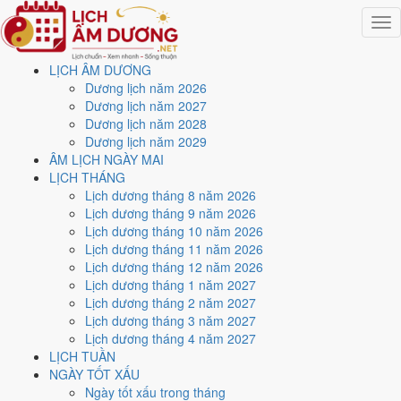
Togg
navig
LỊCH ÂM DƯƠNG
Trang chủ
Dương lịch năm 2026
Lịch năm 2027
Dương lịch năm 2027
Tháng 2/2027
Dương lịch năm 2028
Ngày 18/2/2027 (Mậu Thìn)
Dương lịch năm 2029
ÂM LỊCH NGÀY MAI
Xem ngày
18/2/2027
dương
LỊCH THÁNG
Lịch dương tháng 8 năm 2026
lịch - Ngày 13/1 âm lịch
Lịch dương tháng 9 năm 2026
Lịch dương tháng 10 năm 2026
(Mậu Thìn) tốt hay xấu?
Lịch dương tháng 11 năm 2026
Lịch dương tháng 12 năm 2026
Lịch dương tháng 1 năm 2027
Ngày 18/2/2027 dương lịch (Thứ Năm) là ngày 13/1/2027 âm lịch
,
Lịch dương tháng 2 năm 2027
tức ngày
Mậu Thìn
- Cùng hành, Trực Mãn, Sao Khuê, nạp âm Đại
Lịch dương tháng 3 năm 2027
Lâm Mộc. Tổng hòa, đây là
Ngày Cát
với điểm trung bình
7.4/10
cho
Lịch dương tháng 4 năm 2027
các việc quan trọng. Giờ Hoàng Đạo trong ngày:
Dần, Thìn, Tỵ, Thân,
LỊCH TUẦN
Dậu, Hợi
.
NGÀY TỐT XẤU
Ngày Dương
Ngày tốt xấu trong tháng