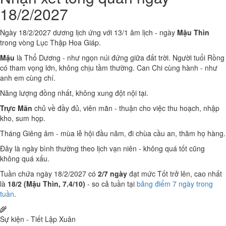
18/2/2027
Ngày 18/2/2027 dương lịch ứng với 13/1 âm lịch - ngày
Mậu Thìn
trong vòng Lục Thập Hoa Giáp.
Mậu
là Thổ Dương - như ngọn núi đứng giữa đất trời. Người tuổi Rồng
có tham vọng lớn, không chịu tầm thường. Can Chi cùng hành - như
anh em cùng chí.
Năng lượng đồng nhất, không xung đột nội tại.
Trực Mãn
chủ về đầy đủ, viên mãn - thuận cho việc thu hoạch, nhập
kho, sum họp.
Tháng Giêng âm - mùa lễ hội đầu năm, đi chùa cầu an, thăm họ hàng.
Đây là ngày bình thường theo lịch vạn niên - không quá tốt cũng
không quá xấu.
Tuần chứa ngày 18/2/2027 có
2/7 ngày
đạt mức Tốt trở lên, cao nhất
là
18/2 (Mậu Thìn, 7.4/10)
- so cả tuần tại
bảng điểm 7 ngày trong
tuần
.
🌾
Sự kiện - Tiết Lập Xuân