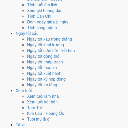
✈️
Xuất hành - đi xa
Tính tuổi âm lịch
9
/10
Rất tốt
Xem giờ hoàng đạo
Xuất hành - đi xa hôm nay ở
mức rất tốt (9/10)
nhờ hợp
Trực
Tính Can Chi
Mãn và Ngày Hoàng Đạo
.
Đếm ngày giữa 2 ngày
Tính cung mệnh
Cách tính ngày tốt
Ngày tốt xấu
Tìm hiểu cách chấm:
Trực Mãn nghĩa là gì
·
Sao Khuê trong 28 Tú
·
Ngày tốt xấu trong tháng
phân biệt Hoàng Đạo - Hắc Đạo
·
Can Chi và Ngũ hành ngày
Ngày tốt khai trương
Điểm số tổng hợp từ Trực, Sao 28 Tú và Hoàng Đạo - Hắc Đạo.
So
Ngày tốt cưới hỏi - kết hôn
sánh cả tháng
Ngày tốt động thổ
Ngày tốt nhập trạch
Nếu ngày 18/2/2027 không hợp
Ngày tốt mua xe
việc của bạn thì sao?
Ngày tốt xuất hành
Ngày tốt ký hợp đồng
Ngày tốt an táng
Ngày 18/2 tốt tổng thể nhưng không phải việc nào cũng thuận. Hai
Xem tuổi
việc bị chấm thấp nhất hôm nay là
cưới hỏi (4/10) và kết bạn (5/10)
.
Xem tuổi làm nhà
Có
3 cách hạ rủi ro
mà vẫn giữ được lịch của bạn.
Xem tuổi kết hôn
Coi việc vào giờ Hoàng Đạo trong chính ngày này.
Khung
Tam Tai
Thìn (07h-09h)
rơi đúng giờ hành chính nên dễ sắp xếp nhất
Kim Lâu - Hoang Ốc
cho việc buộc phải làm đúng ngày 18/2/2027. Bảng đủ 6 giờ
Tuổi mụ là gì
Hoàng Đạo và 6 giờ Hắc Đạo nằm ngay mục kế tiếp.
Tử vi