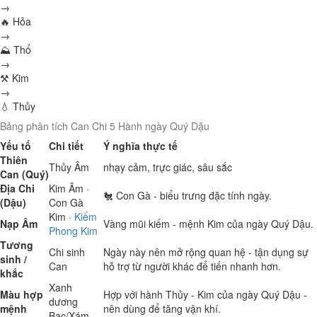
→
🔥 Hỏa
→
⛰ Thổ
→
⚒ Kim
→
💧 Thủy
Bảng phân tích Can Chi 5 Hành ngày Quý Dậu
Yếu tố
Chi tiết
Ý nghĩa thực tế
Thiên
Thủy
Âm
nhạy cảm, trực giác, sâu sắc
Can (Quý)
Địa Chi
Kim
Âm ·
🐔 Con Gà - biểu trưng đặc tính ngày.
(Dậu)
Con Gà
Kim
·
Kiếm
Nạp Âm
Vàng mũi kiếm - mệnh Kim của ngày Quý Dậu.
Phong Kim
Tương
Chi sinh
Ngày này nên mở rộng quan hệ - tận dụng sự
sinh /
Can
hỗ trợ từ người khác để tiến nhanh hơn.
khắc
Xanh
Màu hợp
Hợp với hành Thủy - Kim của ngày Quý Dậu -
dương
mệnh
nên dùng để tăng vận khí.
Bạc/Xám