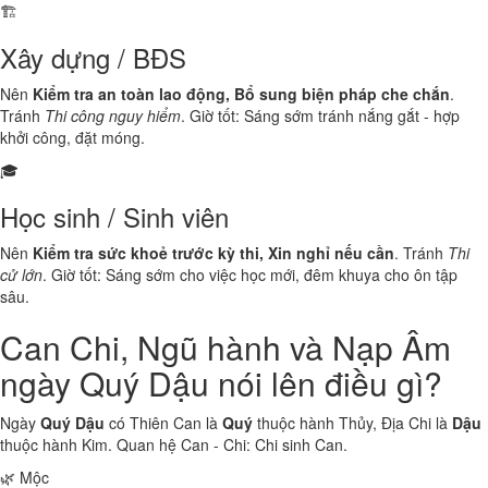
🏗️
Xây dựng / BĐS
Nên
Kiểm tra an toàn lao động, Bổ sung biện pháp che chắn
.
Tránh
Thi công nguy hiểm
. Giờ tốt: Sáng sớm tránh nắng gắt - hợp
khởi công, đặt móng.
🎓
Học sinh / Sinh viên
Nên
Kiểm tra sức khoẻ trước kỳ thi, Xin nghỉ nếu cần
. Tránh
Thi
cử lớn
. Giờ tốt: Sáng sớm cho việc học mới, đêm khuya cho ôn tập
sâu.
Can Chi, Ngũ hành và Nạp Âm
ngày Quý Dậu nói lên điều gì?
Ngày
Quý Dậu
có Thiên Can là
Quý
thuộc hành
Thủy
, Địa Chi là
Dậu
thuộc hành
Kim
. Quan hệ Can - Chi:
Chi sinh Can
.
🌿 Mộc