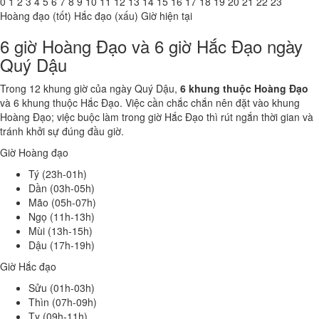
0
1
2
3
4
5
6
7
8
9
10
11
12
13
14
15
16
17
18
19
20
21
22
23
Hoàng đạo (tốt)
Hắc đạo (xấu)
Giờ hiện tại
6 giờ Hoàng Đạo và 6 giờ Hắc Đạo ngày
Quý Dậu
Trong 12 khung giờ của ngày Quý Dậu,
6 khung thuộc Hoàng Đạo
và 6 khung thuộc Hắc Đạo. Việc cần chắc chắn nên đặt vào khung
Hoàng Đạo; việc buộc làm trong giờ Hắc Đạo thì rút ngắn thời gian và
tránh khởi sự đúng đầu giờ.
Giờ Hoàng đạo
Tý (23h-01h)
Dần (03h-05h)
Mão (05h-07h)
Ngọ (11h-13h)
Mùi (13h-15h)
Dậu (17h-19h)
Giờ Hắc đạo
Sửu (01h-03h)
Thìn (07h-09h)
Tỵ (09h-11h)