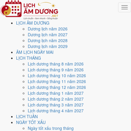
Togg
navig
LỊCH ÂM DƯƠNG
Trang chủ
Dương lịch năm 2026
Lịch năm 2027
Dương lịch năm 2027
Tháng 2/2027
Dương lịch năm 2028
Ngày 23/2/2027 (Quý Dậu)
Dương lịch năm 2029
ÂM LỊCH NGÀY MAI
Xem ngày
23/2/2027
dương
LỊCH THÁNG
Lịch dương tháng 8 năm 2026
lịch - Ngày 18/1 âm lịch
Lịch dương tháng 9 năm 2026
Lịch dương tháng 10 năm 2026
(Quý Dậu) tốt hay xấu?
Lịch dương tháng 11 năm 2026
Lịch dương tháng 12 năm 2026
Lịch dương tháng 1 năm 2027
Ngày 23/2/2027 dương lịch (Thứ Ba) là ngày 18/1/2027 âm lịch
,
Lịch dương tháng 2 năm 2027
tức ngày
Quý Dậu
- Chi sinh Can, Trực Nguy, Sao Chủy, nạp âm Kiếm
Lịch dương tháng 3 năm 2027
Phong Kim. Tổng hòa, đây là
Ngày Hung
với điểm trung bình
3.6/10
Lịch dương tháng 4 năm 2027
cho các việc quan trọng. Giờ Hoàng Đạo trong ngày:
Tý, Dần, Mão,
LỊCH TUẦN
Ngọ, Mùi, Dậu
.
NGÀY TỐT XẤU
Ngày Dương
Ngày tốt xấu trong tháng