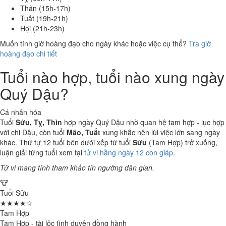
Thân (15h-17h)
Tuất (19h-21h)
Hợi (21h-23h)
Muốn tính giờ hoàng đạo cho ngày khác hoặc việc cụ thể?
Tra giờ
hoàng đạo chi tiết
Tuổi nào hợp, tuổi nào xung ngày
Quý Dậu?
Cá nhân hóa
Tuổi
Sửu, Tỵ, Thìn
hợp ngày Quý Dậu nhờ quan hệ tam hợp - lục hợp
với chi Dậu, còn tuổi
Mão, Tuất
xung khắc nên lùi việc lớn sang ngày
khác. Thứ tự 12 tuổi bên dưới xếp từ tuổi
Sửu
(Tam Hợp) trở xuống,
luận giải từng tuổi xem tại
tử vi hằng ngày 12 con giáp
.
Tử vi mang tính tham khảo tín ngưỡng dân gian.
🐮
Tuổi Sửu
★★★★☆
Tam Hợp
Tam Hợp - tài lộc tình duyên đồng hành