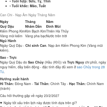
•
Tuổi hợp:
Sửu, Tỵ, Thìn
•
Tuổi khắc:
Mão, Tuất
Can Chi - Nạp Âm Ngày Tháng Năm
Ngày
Tháng
Năm
Quý Dậu
Nhâm Dần
Đinh Mùi
Kiếm Phong Kim
Kim Bạch Kim
Thiên Hà Thủy
Vàng mũi kiếm
Vàng pha bạc
Nước trên trời
Ngũ Hành
Ngày Quý Dậu -
Chi sinh Can
. Nạp âm Kiếm Phong Kim (Vàng mũi
kiếm).
Sao - Trực
Ngày Quý Dậu do
Sao Chủy
(Hầu (Khỉ)) và
Trực Nguy
chi phối, ngày
nguy hiểm, đầy biến động - đặc tính đầy đủ xem ở
sao Chủy trong 28
Tú
.
Hướng xuất hành
Hỉ Thần:
Đông Nam -
Tài Thần:
Chính Tây -
Hạc Thần:
Chính Nam
(tránh)
Câu hỏi thường gặp về ngày 23/2/2027
Ngày tốt xấu trên lịch này được tính dựa trên gì?