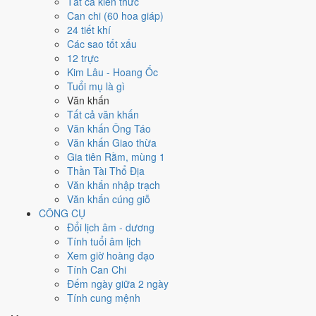
Tất cả kiến thức
tốt hơn
để thay thế, xem mục xử lý bên dưới.
Can chi (60 hoa giáp)
24 tiết khí
Ngày 23/2/2027 tốt hay xấu cho
Các sao tốt xấu
12 trực
việc gì?
Kim Lâu - Hoang Ốc
Tuổi mụ là gì
Ngày 23/2/2027 đạt
3.6/10
trung bình cho 7 việc chính: cao nhất là
Văn khấn
Mở kho - xuất hàng (5/10)
, thấp nhất là
Mua xe - tậu xe (3/10)
. Trực
Tất cả văn khấn
Nguy (ngày nguy hiểm, đầy biến động) và gặp Sao Huyền Vũ hắc đạo
Văn khấn Ông Táo
nên điểm từng việc chênh nhau như bảng dưới.
Văn khấn Giao thừa
Gia tiên Rằm, mùng 1
💍
Cưới hỏi - đính hôn
Thần Tài Thổ Địa
4
/10
Trung bình
Văn khấn nhập trạch
Cưới hỏi - đính hôn hôm nay ở
mức trung bình (4/10)
do
Sao
Văn khấn cúng giỗ
Chủy và Ngày Hắc Đạo
gây bất lợi.
CÔNG CỤ
Cách tính ngày tốt
Đổi lịch âm - dương
🏪
Khai trương - mở cửa hàng
Tính tuổi âm lịch
4
/10
Trung bình
Xem giờ hoàng đạo
Khai trương - mở cửa hàng hôm nay ở
mức trung bình (4/10)
Tính Can Chi
do
Ngày Hắc Đạo
gây bất lợi.
Đếm ngày giữa 2 ngày
Tính cung mệnh
Cách tính ngày tốt
🤝
Ký hợp đồng - giao ước