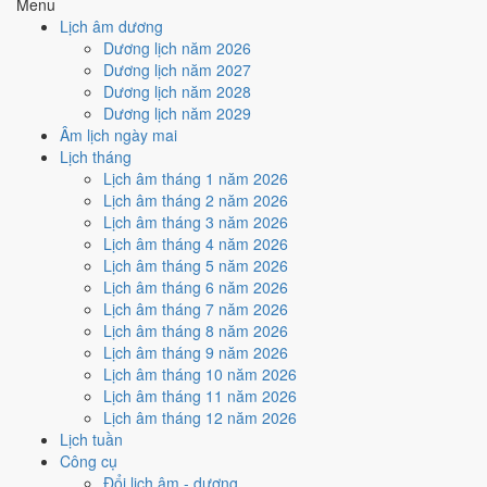
Menu
3
/10
Xấu
Lịch âm dương
Ký hợp đồng - giao ước hôm nay ở
mức xấu (3/10)
do
Trực
Dương lịch năm 2026
Nguy và Ngày Hắc Đạo
gây bất lợi.
Dương lịch năm 2027
Dương lịch năm 2028
Cách tính ngày tốt
Dương lịch năm 2029
🏗️
Động thổ - khởi công
Âm lịch ngày mai
3
/10
Xấu
Lịch tháng
Động thổ - khởi công hôm nay ở
mức xấu (3/10)
do
Trực Nguy
Lịch âm tháng 1 năm 2026
và Ngày Hắc Đạo
gây bất lợi.
Lịch âm tháng 2 năm 2026
Cách tính ngày tốt
Lịch âm tháng 3 năm 2026
🏡
Nhập trạch - vào nhà mới
Lịch âm tháng 4 năm 2026
4
/10
Trung bình
Lịch âm tháng 5 năm 2026
Nhập trạch - vào nhà mới hôm nay ở
mức trung bình (4/10)
do
Lịch âm tháng 6 năm 2026
Ngày Hắc Đạo
gây bất lợi.
Lịch âm tháng 7 năm 2026
Lịch âm tháng 8 năm 2026
Cách tính ngày tốt
Lịch âm tháng 9 năm 2026
🚗
Mua xe - tậu xe
Lịch âm tháng 10 năm 2026
3
/10
Xấu
Lịch âm tháng 11 năm 2026
Mua xe - tậu xe hôm nay ở
mức xấu (3/10)
do
Trực Nguy và
Lịch âm tháng 12 năm 2026
Ngày Hắc Đạo
gây bất lợi.
Lịch tuần
Cách tính ngày tốt
Công cụ
✈️
Xuất hành - đi xa
Đổi lịch âm - dương