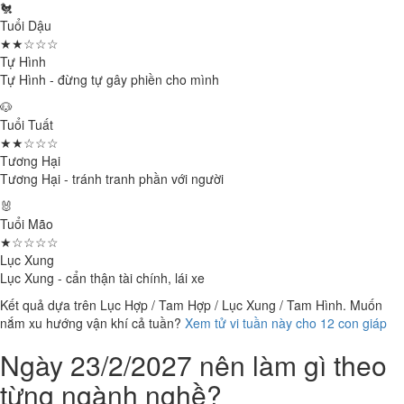
🐔
Tuổi Dậu
★★☆☆☆
Tự Hình
Tự Hình - đừng tự gây phiền cho mình
🐶
Tuổi Tuất
★★☆☆☆
Tương Hại
Tương Hại - tránh tranh phần với người
🐰
Tuổi Mão
★☆☆☆☆
Lục Xung
Lục Xung - cẩn thận tài chính, lái xe
Kết quả dựa trên Lục Hợp / Tam Hợp / Lục Xung / Tam Hình. Muốn
nắm xu hướng vận khí cả tuần?
Xem tử vi tuần này cho 12 con giáp
Ngày 23/2/2027 nên làm gì theo
từng ngành nghề?