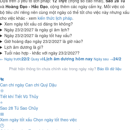
Dựa trên 3 yếu tố lịch pháp:
12 Trực
(trọng số cao nhất),
Sao 28 Tú
và
Hoàng Đạo - Hắc Đạo
, cộng thêm các ngày cấm kỵ. Mỗi việc có
bộ tiêu chí riêng nên cùng một ngày có thể tốt cho việc này nhưng xấu
cho việc khác - xem
kiến thức lịch pháp
.
Xem ngày tốt xấu có đáng tin không?
Ngày 23/2/2027 là ngày gì âm lịch?
Ngày 23/2/2027 là ngày tốt hay xấu?
Giờ hoàng đạo ngày 23/2/2027 là giờ nào?
Lịch âm dương là gì?
Tuổi nào hợp - khắc với ngày 23/2/2027?
22/2
Lịch âm dương hôm nay
24/2
← Ngày trước
Quay về
Ngày sau →
Phát hiện thông tin chưa chính xác trong ngày này?
Báo lỗi dữ liệu
🐔
Can chi ngày
Can chi Quý Dậu
🌞
Tiết khí
Tiết Vũ Thủy
⭐
Sao 28 Tú
Sao Chủy
📅
Xem ngày tốt xấu
Chọn ngày tốt theo việc
🕐