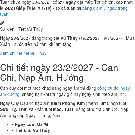
Tuần chứa ngày 23/2/2027 có
2/7 ngày
đạt mức Tốt trở lên, cao nhất
là
24/2 (Giáp Tuất, 9.1/10)
- so cả tuần tại
bảng điểm 7 ngày trong
tuần
.
🌾
Sự kiện - Tiết Vũ Thủy
Ngày 23/2/2027 đang trong tiết
Vũ Thủy
(19/2/2027 - 6/3/2027) - Mưa
Xuân - nước trên núi tan, khí ẩm tăng.
Xem chi tiết tiết Vũ Thủy →
Chi tiết ngày 23/2/2027 - Can
Chi, Nạp Âm, Hướng
Cần quy đổi một mốc khác sang ngày âm thì dùng
công cụ đổi ngày
âm dương
, chẳng hạn khi tra ngày giỗ hay ngày sinh theo âm lịch.
Ngày Quý Dậu có nạp âm
Kiếm Phong Kim
(mệnh Kim), hợp tuổi
Sửu, Tỵ, Thìn
và khắc tuổi
Mão, Tuất
. Bảng dưới tra Can Chi, Nạp
Âm từng cấp Ngày, Tháng, Năm.
•
Ngày con:
Gà 🐔
•
Tiết khí:
Vũ Thủy