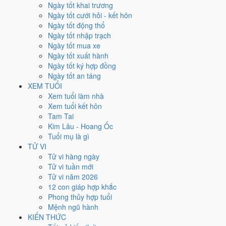
Thứ Ba
Ngày tốt khai trương
Ngày Âm
Ngày tốt cưới hỏi - kết hôn
Tháng 2 năm 2027
Ngày tốt động thổ
23
Ngày tốt nhập trạch
Tháng 1 âm năm 2027
Ngày tốt mua xe
18
Ngày tốt xuất hành
Tiết Vũ Thủy
Ngày tốt ký hợp đồng
Giờ
Ngày tốt an táng
Nhâm Tý
XEM TUỔI
Ngày 18
Xem tuổi làm nhà
Quý Dậu
Xem tuổi kết hôn
Tháng 1
Tam Tai
Nhâm Dần
Kim Lâu - Hoang Ốc
Năm 2027
Tuổi mụ là gì
Đinh Mùi
TỬ VI
Tử vi hàng ngày
Ngày Quý Dậu có Trực
Nguy
(ngày nguy hiểm, đầy biến động) và gặp
Tử vi tuần mới
Sao
Huyền Vũ hắc đạo
. Điểm trung bình 7 việc chính chỉ
3.6/10
nên
Tử vi năm 2026
đây là
Ngày Hung
, cần thận trọng với các quyết định lớn khó đảo
12 con giáp hợp khắc
ngược.
Phong thủy hợp tuổi
Mệnh ngũ hành
Tuổi
Sửu, Tỵ, Thìn
hợp ngày; tuổi
Mão
nên thận trọng (Lục Xung).
KIẾN THỨC
Ngày 23/2/2027 chỉ đạt
3.6/10
cho việc trọng đại. Có
2 ngày gần đây