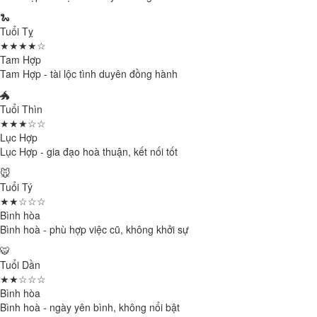
🐍
Tuổi Tỵ
★★★★☆
Tam Hợp
Tam Hợp - tài lộc tình duyên đồng hành
🐲
Tuổi Thìn
★★★☆☆
Lục Hợp
Lục Hợp - gia đạo hoà thuận, kết nối tốt
🐭
Tuổi Tý
★★☆☆☆
Bình hòa
Bình hoà - phù hợp việc cũ, không khởi sự
🐯
Tuổi Dần
★★☆☆☆
Bình hòa
Bình hoà - ngày yên bình, không nổi bật