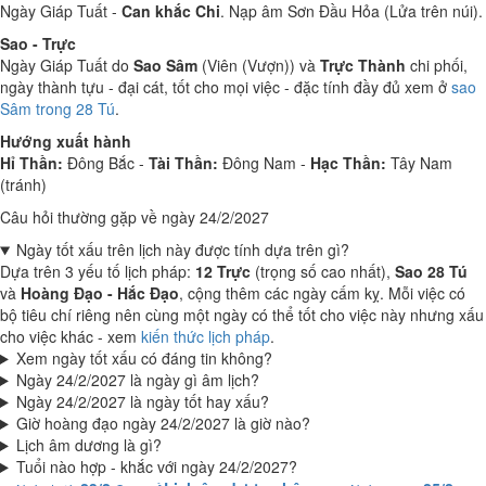
Ngày Giáp Tuất -
Can khắc Chi
. Nạp âm Sơn Đầu Hỏa (Lửa trên núi).
Sao - Trực
Ngày Giáp Tuất do
Sao Sâm
(Viên (Vượn)) và
Trực Thành
chi phối,
ngày thành tựu - đại cát, tốt cho mọi việc - đặc tính đầy đủ xem ở
sao
Sâm trong 28 Tú
.
Hướng xuất hành
Hỉ Thần:
Đông Bắc -
Tài Thần:
Đông Nam -
Hạc Thần:
Tây Nam
(tránh)
Câu hỏi thường gặp về ngày 24/2/2027
Ngày tốt xấu trên lịch này được tính dựa trên gì?
Dựa trên 3 yếu tố lịch pháp:
12 Trực
(trọng số cao nhất),
Sao 28 Tú
và
Hoàng Đạo - Hắc Đạo
, cộng thêm các ngày cấm kỵ. Mỗi việc có
bộ tiêu chí riêng nên cùng một ngày có thể tốt cho việc này nhưng xấu
cho việc khác - xem
kiến thức lịch pháp
.
Xem ngày tốt xấu có đáng tin không?
Ngày 24/2/2027 là ngày gì âm lịch?
Ngày 24/2/2027 là ngày tốt hay xấu?
Giờ hoàng đạo ngày 24/2/2027 là giờ nào?
Lịch âm dương là gì?
Tuổi nào hợp - khắc với ngày 24/2/2027?