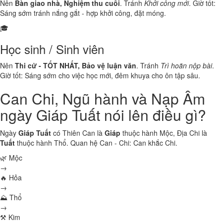
Nên
Bàn giao nhà, Nghiệm thu cuối
. Tránh
Khởi công mới
. Giờ tốt:
Sáng sớm tránh nắng gắt - hợp khởi công, đặt móng.
🎓
Học sinh / Sinh viên
Nên
Thi cử - TỐT NHẤT, Bảo vệ luận văn
. Tránh
Trì hoãn nộp bài
.
Giờ tốt: Sáng sớm cho việc học mới, đêm khuya cho ôn tập sâu.
Can Chi, Ngũ hành và Nạp Âm
ngày Giáp Tuất nói lên điều gì?
Ngày
Giáp Tuất
có Thiên Can là
Giáp
thuộc hành
Mộc
, Địa Chi là
Tuất
thuộc hành
Thổ
. Quan hệ Can - Chi:
Can khắc Chi
.
🌿 Mộc
→
🔥 Hỏa
→
⛰ Thổ
→
⚒ Kim