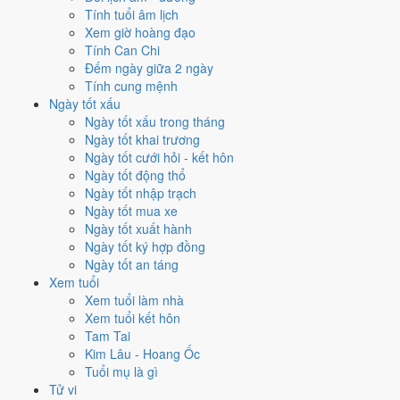
Tính tuổi âm lịch
Cách tính ngày tốt
Xem giờ hoàng đạo
Tính Can Chi
Tìm hiểu cách chấm:
Trực Thành nghĩa là gì
·
Sao Sâm trong 28 Tú
·
Đếm ngày giữa 2 ngày
phân biệt Hoàng Đạo - Hắc Đạo
·
Can Chi và Ngũ hành ngày
Tính cung mệnh
Điểm số tổng hợp từ Trực, Sao 28 Tú và Hoàng Đạo - Hắc Đạo.
So
Ngày tốt xấu
sánh cả tháng
Ngày tốt xấu trong tháng
Nếu ngày 24/2/2027 không hợp
Ngày tốt khai trương
Ngày tốt cưới hỏi - kết hôn
việc của bạn thì sao?
Ngày tốt động thổ
Ngày tốt nhập trạch
Ngày 24/2 tốt tổng thể nhưng không phải việc nào cũng thuận. Hai
Ngày tốt mua xe
việc bị chấm thấp nhất hôm nay là
cắt tóc (4/10) và chữa bệnh
Ngày tốt xuất hành
(tham khảo) (4/10)
. Có
2 cách hạ rủi ro
mà vẫn giữ được lịch của
Ngày tốt ký hợp đồng
bạn.
Ngày tốt an táng
Xem tuổi
Không cần dời ngày vì 30 ngày quanh 24/2/2027 không có ngày nào
Xem tuổi làm nhà
điểm cao hơn
9.1/10
của hôm nay. Việc
Xuất hành - đi xa
vẫn đạt
Xem tuổi kết hôn
10/10
nên có thể đẩy sớm ngay trong ngày.
Tam Tai
Coi việc vào giờ Hoàng Đạo trong chính ngày này.
Khung
Kim Lâu - Hoang Ốc
Thìn (07h-09h)
rơi đúng giờ hành chính nên dễ sắp xếp nhất
Tuổi mụ là gì
cho việc buộc phải làm đúng ngày 24/2/2027. Bảng đủ 6 giờ
Tử vi