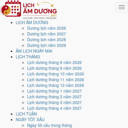
Togg
navig
LỊCH ÂM DƯƠNG
Trang chủ
Dương lịch năm 2026
Lịch năm 2027
Dương lịch năm 2027
Tháng 2/2027
Dương lịch năm 2028
Ngày 24/2/2027 (Giáp Tuất)
Dương lịch năm 2029
ÂM LỊCH NGÀY MAI
Xem ngày
24/2/2027
dương
LỊCH THÁNG
Lịch dương tháng 8 năm 2026
lịch - Ngày 19/1 âm lịch
Lịch dương tháng 9 năm 2026
Lịch dương tháng 10 năm 2026
(Giáp Tuất) tốt hay xấu?
Lịch dương tháng 11 năm 2026
Lịch dương tháng 12 năm 2026
Lịch dương tháng 1 năm 2027
Ngày 24/2/2027 dương lịch (Thứ Tư) là ngày 19/1/2027 âm lịch
,
Lịch dương tháng 2 năm 2027
tức ngày
Giáp Tuất
- Can khắc Chi, Trực Thành, Sao Sâm, nạp âm
Lịch dương tháng 3 năm 2027
Sơn Đầu Hỏa. Tổng hòa, đây là
Ngày Đại Cát
với điểm trung bình
Lịch dương tháng 4 năm 2027
9.1/10
cho các việc quan trọng. Giờ Hoàng Đạo trong ngày:
Dần,
LỊCH TUẦN
Thìn, Tỵ, Thân, Dậu, Hợi
.
NGÀY TỐT XẤU
Ngày Dương
Ngày tốt xấu trong tháng