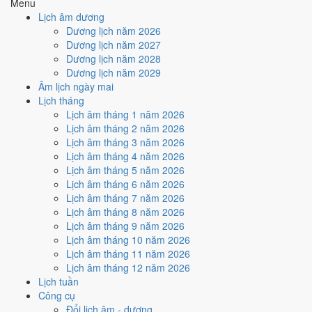
Menu
Trực Thành và Ngày Hoàng Đạo
.
Lịch âm dương
Cách tính ngày tốt
Dương lịch năm 2026
🏗️
Động thổ - khởi công
Dương lịch năm 2027
9
/10
Rất tốt
Dương lịch năm 2028
Động thổ - khởi công hôm nay ở
mức rất tốt (9/10)
nhờ hợp
Dương lịch năm 2029
Trực Thành và Ngày Hoàng Đạo
.
Âm lịch ngày mai
Lịch tháng
Cách tính ngày tốt
Lịch âm tháng 1 năm 2026
🏡
Nhập trạch - vào nhà mới
Lịch âm tháng 2 năm 2026
9
/10
Rất tốt
Lịch âm tháng 3 năm 2026
Nhập trạch - vào nhà mới hôm nay ở
mức rất tốt (9/10)
nhờ
Lịch âm tháng 4 năm 2026
hợp
Trực Thành và Ngày Hoàng Đạo
.
Lịch âm tháng 5 năm 2026
Cách tính ngày tốt
Lịch âm tháng 6 năm 2026
🚗
Mua xe - tậu xe
Lịch âm tháng 7 năm 2026
9
/10
Rất tốt
Lịch âm tháng 8 năm 2026
Mua xe - tậu xe hôm nay ở
mức rất tốt (9/10)
nhờ hợp
Trực
Lịch âm tháng 9 năm 2026
Thành và Ngày Hoàng Đạo
.
Lịch âm tháng 10 năm 2026
Lịch âm tháng 11 năm 2026
Cách tính ngày tốt
Lịch âm tháng 12 năm 2026
✈️
Xuất hành - đi xa
Lịch tuần
10
/10
Rất tốt
Công cụ
Xuất hành - đi xa hôm nay ở
mức rất tốt (10/10)
nhờ hợp
Trực
Đổi lịch âm - dương
Thành, Sao Sâm và Ngày Hoàng Đạo
.