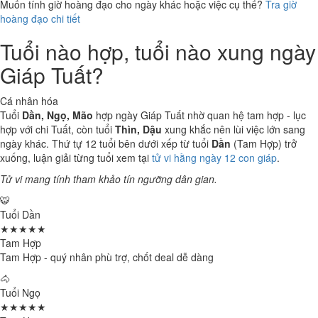
Muốn tính giờ hoàng đạo cho ngày khác hoặc việc cụ thể?
Tra giờ
hoàng đạo chi tiết
Tuổi nào hợp, tuổi nào xung ngày
Giáp Tuất?
Cá nhân hóa
Tuổi
Dần, Ngọ, Mão
hợp ngày Giáp Tuất nhờ quan hệ tam hợp - lục
hợp với chi Tuất, còn tuổi
Thìn, Dậu
xung khắc nên lùi việc lớn sang
ngày khác. Thứ tự 12 tuổi bên dưới xếp từ tuổi
Dần
(Tam Hợp) trở
xuống, luận giải từng tuổi xem tại
tử vi hằng ngày 12 con giáp
.
Tử vi mang tính tham khảo tín ngưỡng dân gian.
🐯
Tuổi Dần
★★★★★
Tam Hợp
Tam Hợp - quý nhân phù trợ, chốt deal dễ dàng
🐴
Tuổi Ngọ
★★★★★