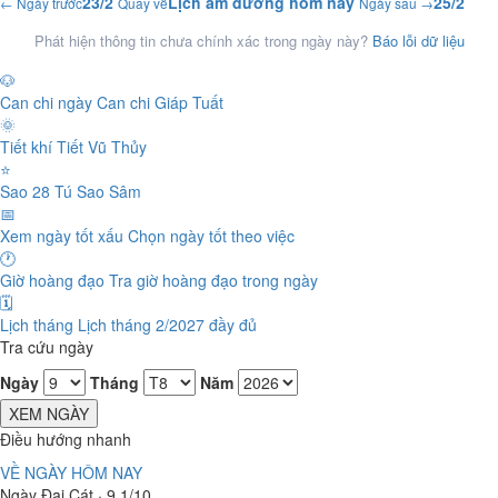
23/2
Lịch âm dương hôm nay
25/2
← Ngày trước
Quay về
Ngày sau →
Phát hiện thông tin chưa chính xác trong ngày này?
Báo lỗi dữ liệu
🐶
Can chi ngày
Can chi Giáp Tuất
🌞
Tiết khí
Tiết Vũ Thủy
⭐
Sao 28 Tú
Sao Sâm
📅
Xem ngày tốt xấu
Chọn ngày tốt theo việc
🕐
Giờ hoàng đạo
Tra giờ hoàng đạo trong ngày
🗓️
Lịch tháng
Lịch tháng 2/2027 đầy đủ
Tra cứu ngày
Ngày
Tháng
Năm
XEM NGÀY
Điều hướng nhanh
VỀ NGÀY HÔM NAY
Ngày Đại Cát · 9.1/10