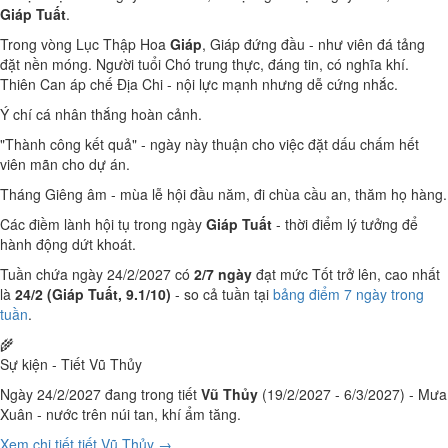
Giáp Tuất
.
Trong vòng Lục Thập Hoa
Giáp
, Giáp đứng đầu - như viên đá tảng
đặt nền móng. Người tuổi Chó trung thực, đáng tin, có nghĩa khí.
Thiên Can áp chế Địa Chi - nội lực mạnh nhưng dễ cứng nhắc.
Ý chí cá nhân thắng hoàn cảnh.
"Thành công kết quả" - ngày này thuận cho việc đặt dấu chấm hết
viên mãn cho dự án.
Tháng Giêng âm - mùa lễ hội đầu năm, đi chùa cầu an, thăm họ hàng.
Các điềm lành hội tụ trong ngày
Giáp Tuất
- thời điểm lý tưởng để
hành động dứt khoát.
Tuần chứa ngày 24/2/2027 có
2/7 ngày
đạt mức Tốt trở lên, cao nhất
là
24/2 (Giáp Tuất, 9.1/10)
- so cả tuần tại
bảng điểm 7 ngày trong
tuần
.
🌾
Sự kiện - Tiết Vũ Thủy
Ngày 24/2/2027 đang trong tiết
Vũ Thủy
(19/2/2027 - 6/3/2027) - Mưa
Xuân - nước trên núi tan, khí ẩm tăng.
Xem chi tiết tiết Vũ Thủy →