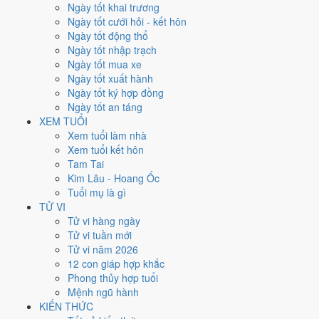
Thứ Tư
Ngày tốt khai trương
Ngày Âm
Ngày tốt cưới hỏi - kết hôn
Tháng 2 năm 2027
Ngày tốt động thổ
24
Ngày tốt nhập trạch
Tháng 1 âm năm 2027
Ngày tốt mua xe
19
Ngày tốt xuất hành
Tiết Vũ Thủy
Ngày tốt ký hợp đồng
Giờ
Ngày tốt an táng
Giáp Tý
XEM TUỔI
Ngày 19
Xem tuổi làm nhà
Giáp Tuất
Xem tuổi kết hôn
Tháng 1
Tam Tai
Nhâm Dần
Kim Lâu - Hoang Ốc
Năm 2027
Tuổi mụ là gì
Đinh Mùi
TỬ VI
Tử vi hàng ngày
Ngày Giáp Tuất có Trực
Thành
(ngày thành tựu - đại cát, tốt cho mọi
Tử vi tuần mới
việc) và gặp Sao
Tư Mệnh hoàng đạo
. Điểm trung bình 7 việc chính
Tử vi năm 2026
9.1/10
nên đây là
Ngày Đại Cát
, rất hợp cho cưới hỏi, khai trương, ký
12 con giáp hợp khắc
kết.
Phong thủy hợp tuổi
Mệnh ngũ hành
Tuổi
Dần, Ngọ, Mão
hợp ngày; tuổi
Thìn
nên thận trọng (Lục Xung).
KIẾN THỨC