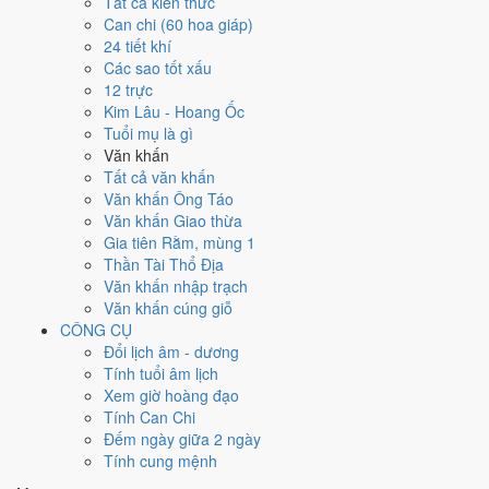
Ngày 24/2/2027 tốt hay xấu cho
Tất cả kiến thức
Can chi (60 hoa giáp)
việc gì?
24 tiết khí
Các sao tốt xấu
12 trực
Ngày 24/2/2027 đạt
9.1/10
trung bình cho 7 việc chính: cao nhất là
Kim Lâu - Hoang Ốc
Xuất hành - đi xa (10/10)
, thấp nhất là
Cắt tóc - tỉa móng (4/10)
.
Tuổi mụ là gì
Trực Thành (ngày thành tựu - đại cát, tốt cho mọi việc) và gặp Sao Tư
Văn khấn
Mệnh hoàng đạo nên điểm từng việc chênh nhau như bảng dưới.
Tất cả văn khấn
💍
Cưới hỏi - đính hôn
Văn khấn Ông Táo
9
/10
Rất tốt
Văn khấn Giao thừa
Cưới hỏi - đính hôn hôm nay ở
mức rất tốt (9/10)
nhờ hợp
Trực
Gia tiên Rằm, mùng 1
Thành và Ngày Hoàng Đạo
.
Thần Tài Thổ Địa
Văn khấn nhập trạch
Cách tính ngày tốt
Văn khấn cúng giỗ
🏪
Khai trương - mở cửa hàng
CÔNG CỤ
9
/10
Rất tốt
Đổi lịch âm - dương
Khai trương - mở cửa hàng hôm nay ở
mức rất tốt (9/10)
nhờ
Tính tuổi âm lịch
hợp
Trực Thành và Ngày Hoàng Đạo
.
Xem giờ hoàng đạo
Cách tính ngày tốt
Tính Can Chi
🤝
Ký hợp đồng - giao ước
Đếm ngày giữa 2 ngày
9
/10
Rất tốt
Tính cung mệnh
Ký hợp đồng - giao ước hôm nay ở
mức rất tốt (9/10)
nhờ hợp