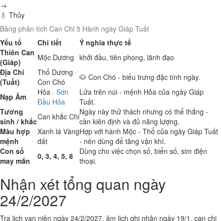
→
💧 Thủy
Bảng phân tích Can Chi 5 Hành ngày Giáp Tuất
Yếu tố
Chi tiết
Ý nghĩa thực tế
Thiên Can
Mộc
Dương
khởi đầu, tiên phong, lãnh đạo
(Giáp)
Địa Chi
Thổ
Dương ·
🐶 Con Chó - biểu trưng đặc tính ngày.
(Tuất)
Con Chó
Hỏa
·
Sơn
Lửa trên núi - mệnh Hỏa của ngày Giáp
Nạp Âm
Đầu Hỏa
Tuất.
Tương
Ngày này thử thách nhưng có thể thắng -
Can khắc Chi
sinh / khắc
cần kiên định và đủ năng lượng.
Màu hợp
Xanh lá
Vàng
Hợp với hành Mộc - Thổ của ngày Giáp Tuất
mệnh
đất
- nên dùng để tăng vận khí.
Con số
Dùng cho việc chọn số, biển số, sim điện
0, 3, 4, 5, 8
may mắn
thoại.
Nhận xét tổng quan ngày
24/2/2027
Tra lịch vạn niên ngày 24/2/2027, âm lịch ghi nhận ngày 19/1, can chi