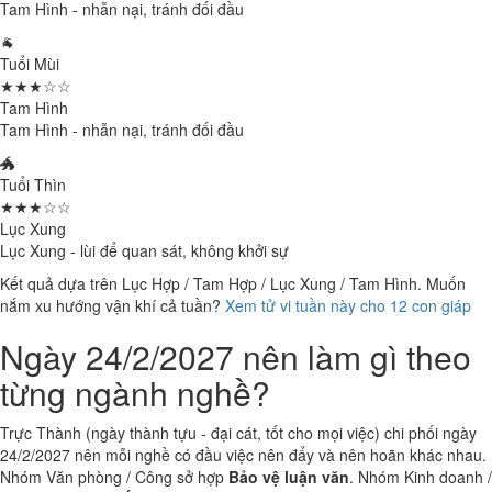
Tam Hình - nhẫn nại, tránh đối đầu
🐐
Tuổi Mùi
★★★☆☆
Tam Hình
Tam Hình - nhẫn nại, tránh đối đầu
🐲
Tuổi Thìn
★★★☆☆
Lục Xung
Lục Xung - lùi để quan sát, không khởi sự
Kết quả dựa trên Lục Hợp / Tam Hợp / Lục Xung / Tam Hình. Muốn
nắm xu hướng vận khí cả tuần?
Xem tử vi tuần này cho 12 con giáp
Ngày 24/2/2027 nên làm gì theo
từng ngành nghề?
Trực Thành (ngày thành tựu - đại cát, tốt cho mọi việc) chi phối ngày
24/2/2027 nên mỗi nghề có đầu việc nên đẩy và nên hoãn khác nhau.
Nhóm Văn phòng / Công sở hợp
Bảo vệ luận văn
. Nhóm Kinh doanh /