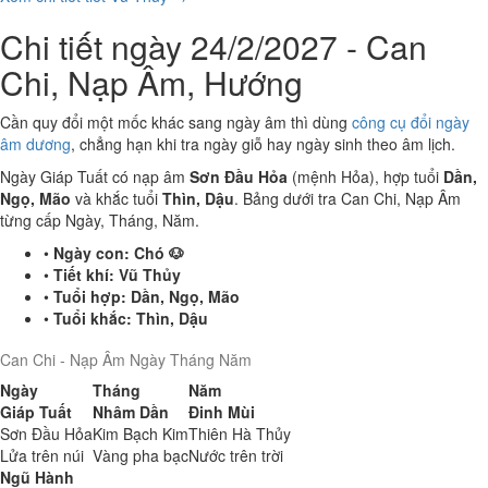
Chi tiết ngày 24/2/2027 - Can
Chi, Nạp Âm, Hướng
Cần quy đổi một mốc khác sang ngày âm thì dùng
công cụ đổi ngày
âm dương
, chẳng hạn khi tra ngày giỗ hay ngày sinh theo âm lịch.
Ngày Giáp Tuất có nạp âm
Sơn Đầu Hỏa
(mệnh Hỏa), hợp tuổi
Dần,
Ngọ, Mão
và khắc tuổi
Thìn, Dậu
. Bảng dưới tra Can Chi, Nạp Âm
từng cấp Ngày, Tháng, Năm.
•
Ngày con:
Chó 🐶
•
Tiết khí:
Vũ Thủy
•
Tuổi hợp:
Dần, Ngọ, Mão
•
Tuổi khắc:
Thìn, Dậu
Can Chi - Nạp Âm Ngày Tháng Năm
Ngày
Tháng
Năm
Giáp Tuất
Nhâm Dần
Đinh Mùi
Sơn Đầu Hỏa
Kim Bạch Kim
Thiên Hà Thủy
Lửa trên núi
Vàng pha bạc
Nước trên trời
Ngũ Hành