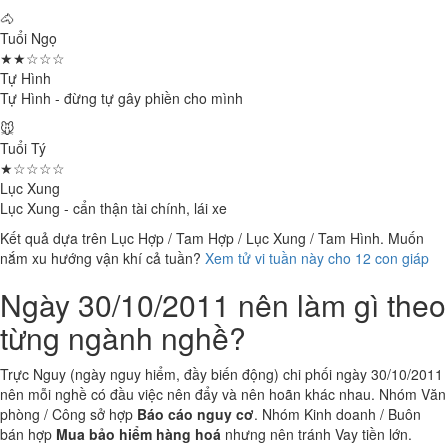
🐴
Tuổi Ngọ
★★☆☆☆
Tự Hình
Tự Hình - đừng tự gây phiền cho mình
🐭
Tuổi Tý
★☆☆☆☆
Lục Xung
Lục Xung - cẩn thận tài chính, lái xe
Kết quả dựa trên Lục Hợp / Tam Hợp / Lục Xung / Tam Hình. Muốn
nắm xu hướng vận khí cả tuần?
Xem tử vi tuần này cho 12 con giáp
Ngày 30/10/2011 nên làm gì theo
từng ngành nghề?
Trực Nguy (ngày nguy hiểm, đầy biến động) chi phối ngày 30/10/2011
nên mỗi nghề có đầu việc nên đẩy và nên hoãn khác nhau. Nhóm Văn
phòng / Công sở hợp
Báo cáo nguy cơ
. Nhóm Kinh doanh / Buôn
bán hợp
Mua bảo hiểm hàng hoá
nhưng nên tránh Vay tiền lớn.