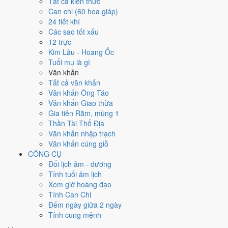
Ngày 30/10/2011 tốt hay xấu cho
Tất cả kiến thức
Can chi (60 hoa giáp)
việc gì?
24 tiết khí
Các sao tốt xấu
12 trực
Ngày 30/10/2011 đạt
5.1/10
trung bình cho 7 việc chính: cao nhất là
Kim Lâu - Hoang Ốc
Trồng cây - tỉa cành (7/10)
, thấp nhất là
Mua xe - tậu xe (4/10)
. Trực
Tuổi mụ là gì
Nguy (ngày nguy hiểm, đầy biến động) nhưng gặp Sao Thanh Long
Văn khấn
hoàng đạo nên điểm từng việc chênh nhau như bảng dưới.
Tất cả văn khấn
💍
Cưới hỏi - đính hôn
Văn khấn Ông Táo
6
/10
Tốt
Văn khấn Giao thừa
Cưới hỏi - đính hôn hôm nay ở
mức tốt (6/10)
nhờ hợp
Ngày
Gia tiên Rằm, mùng 1
Hoàng Đạo
.
Thần Tài Thổ Địa
Văn khấn nhập trạch
Cách tính ngày tốt
Văn khấn cúng giỗ
🏪
Khai trương - mở cửa hàng
CÔNG CỤ
6
/10
Tốt
Đổi lịch âm - dương
Khai trương - mở cửa hàng hôm nay ở
mức tốt (6/10)
nhờ hợp
Tính tuổi âm lịch
Ngày Hoàng Đạo
.
Xem giờ hoàng đạo
Cách tính ngày tốt
Tính Can Chi
🤝
Ký hợp đồng - giao ước
Đếm ngày giữa 2 ngày
4
/10
Trung bình
Tính cung mệnh
Ký hợp đồng - giao ước hôm nay ở
mức trung bình (4/10)
nhờ