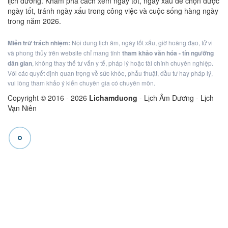
lịch dương. Khám phá cách xem ngày tốt, ngày xấu để chọn được
ngày tốt, tránh ngày xấu trong công việc và cuộc sống hàng ngày
trong năm 2026.
Miễn trừ trách nhiệm:
Nội dung lịch âm, ngày tốt xấu, giờ hoàng đạo, tử vi
và phong thủy trên website chỉ mang tính
tham khảo văn hóa - tín ngưỡng
dân gian
, không thay thế tư vấn y tế, pháp lý hoặc tài chính chuyên nghiệp.
Với các quyết định quan trọng về sức khỏe, phẫu thuật, đầu tư hay pháp lý,
vui lòng tham khảo ý kiến chuyên gia có chuyên môn.
Copyright © 2016 -
2026
Lichamduong
- Lịch Âm Dương - Lịch
Vạn Niên