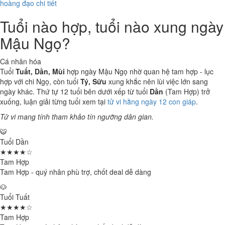
hoàng đạo chi tiết
Tuổi nào hợp, tuổi nào xung ngày
Mậu Ngọ?
Cá nhân hóa
Tuổi
Tuất, Dần, Mùi
hợp ngày Mậu Ngọ nhờ quan hệ tam hợp - lục
hợp với chi Ngọ, còn tuổi
Tý, Sửu
xung khắc nên lùi việc lớn sang
ngày khác. Thứ tự 12 tuổi bên dưới xếp từ tuổi
Dần
(Tam Hợp) trở
xuống, luận giải từng tuổi xem tại
tử vi hằng ngày 12 con giáp
.
Tử vi mang tính tham khảo tín ngưỡng dân gian.
🐯
Tuổi Dần
★★★★☆
Tam Hợp
Tam Hợp - quý nhân phù trợ, chốt deal dễ dàng
🐶
Tuổi Tuất
★★★★☆
Tam Hợp