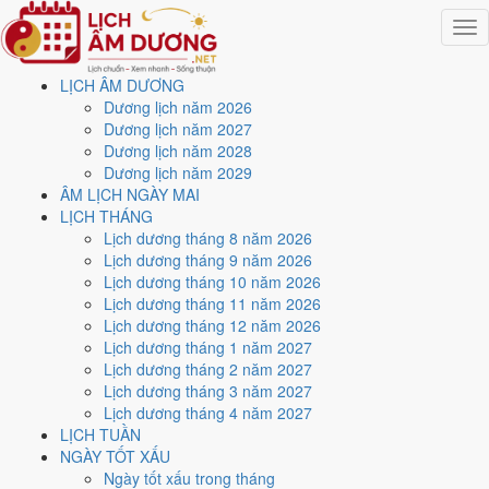
Togg
navig
LỊCH ÂM DƯƠNG
Trang chủ
Dương lịch năm 2026
Lịch năm 2011
Dương lịch năm 2027
Tháng 10/2011
Dương lịch năm 2028
Ngày 30/10/2011 (Mậu Ngọ)
Dương lịch năm 2029
ÂM LỊCH NGÀY MAI
Xem ngày
30/10/2011
LỊCH THÁNG
Lịch dương tháng 8 năm 2026
dương lịch - Ngày 4/10 âm
Lịch dương tháng 9 năm 2026
Lịch dương tháng 10 năm 2026
lịch (Mậu Ngọ) tốt hay xấu?
Lịch dương tháng 11 năm 2026
Lịch dương tháng 12 năm 2026
Lịch dương tháng 1 năm 2027
Ngày 30/10/2011 dương lịch (Chủ Nhật) là ngày 4/10/2011 âm lịch
,
Lịch dương tháng 2 năm 2027
tức ngày
Mậu Ngọ
- Chi sinh Can, Trực Nguy, Sao Tinh, nạp âm Thiên
Lịch dương tháng 3 năm 2027
Thượng Hỏa. Tổng hòa, đây là
Ngày Bình Hòa
với điểm trung bình
Lịch dương tháng 4 năm 2027
5.1/10
cho các việc quan trọng. Giờ Hoàng Đạo trong ngày:
Tý, Sửu,
LỊCH TUẦN
Mão, Ngọ, Thân, Dậu
.
NGÀY TỐT XẤU
Ngày Dương
Ngày tốt xấu trong tháng