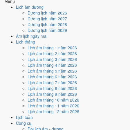
Menu
hợp
Ngày Hoàng Đạo
, nhưng Trực Nguy kéo giảm điểm.
Lịch âm dương
Cách tính ngày tốt
Dương lịch năm 2026
🏗️
Động thổ - khởi công
Dương lịch năm 2027
4
/10
Trung bình
Dương lịch năm 2028
Động thổ - khởi công hôm nay ở
mức trung bình (4/10)
nhờ
Dương lịch năm 2029
hợp
Ngày Hoàng Đạo
, nhưng Trực Nguy kéo giảm điểm.
Âm lịch ngày mai
Lịch tháng
Cách tính ngày tốt
Lịch âm tháng 1 năm 2026
🏡
Nhập trạch - vào nhà mới
Lịch âm tháng 2 năm 2026
6
/10
Tốt
Lịch âm tháng 3 năm 2026
Nhập trạch - vào nhà mới hôm nay ở
mức tốt (6/10)
nhờ hợp
Lịch âm tháng 4 năm 2026
Ngày Hoàng Đạo
.
Lịch âm tháng 5 năm 2026
Cách tính ngày tốt
Lịch âm tháng 6 năm 2026
🚗
Mua xe - tậu xe
Lịch âm tháng 7 năm 2026
4
/10
Trung bình
Lịch âm tháng 8 năm 2026
Mua xe - tậu xe hôm nay ở
mức trung bình (4/10)
nhờ hợp
Lịch âm tháng 9 năm 2026
Ngày Hoàng Đạo
, nhưng Trực Nguy kéo giảm điểm.
Lịch âm tháng 10 năm 2026
Lịch âm tháng 11 năm 2026
Cách tính ngày tốt
Lịch âm tháng 12 năm 2026
✈️
Xuất hành - đi xa
Lịch tuần
6
/10
Tốt
Công cụ
Xuất hành - đi xa hôm nay ở
mức tốt (6/10)
nhờ hợp
Ngày
Đổi lịch âm - dương
Hoàng Đạo
.