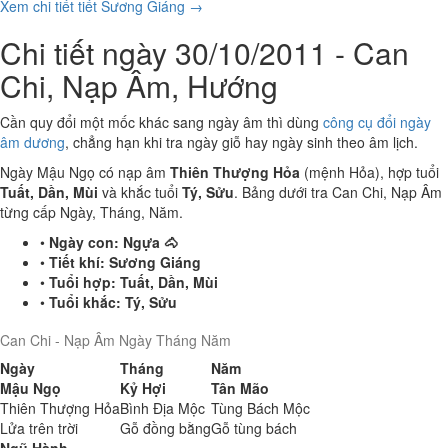
Xem chi tiết tiết Sương Giáng →
Chi tiết ngày 30/10/2011 - Can
Chi, Nạp Âm, Hướng
Cần quy đổi một mốc khác sang ngày âm thì dùng
công cụ đổi ngày
âm dương
, chẳng hạn khi tra ngày giỗ hay ngày sinh theo âm lịch.
Ngày Mậu Ngọ có nạp âm
Thiên Thượng Hỏa
(mệnh Hỏa), hợp tuổi
Tuất, Dần, Mùi
và khắc tuổi
Tý, Sửu
. Bảng dưới tra Can Chi, Nạp Âm
từng cấp Ngày, Tháng, Năm.
•
Ngày con:
Ngựa 🐴
•
Tiết khí:
Sương Giáng
•
Tuổi hợp:
Tuất, Dần, Mùi
•
Tuổi khắc:
Tý, Sửu
Can Chi - Nạp Âm Ngày Tháng Năm
Ngày
Tháng
Năm
Mậu Ngọ
Kỷ Hợi
Tân Mão
Thiên Thượng Hỏa
Bình Địa Mộc
Tùng Bách Mộc
Lửa trên trời
Gỗ đồng bằng
Gỗ tùng bách