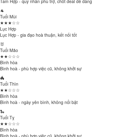
Tam Hợp - quý nhân phù trợ, chốt deal dễ dàng
🐐
Tuổi Mùi
★★★☆☆
Lục Hợp
Lục Hợp - gia đạo hoà thuận, kết nối tốt
🐰
Tuổi Mão
★★☆☆☆
Bình hòa
Bình hoà - phù hợp việc cũ, không khởi sự
🐲
Tuổi Thìn
★★☆☆☆
Bình hòa
Bình hoà - ngày yên bình, không nổi bật
🐍
Tuổi Tỵ
★★☆☆☆
Bình hòa
Bình hoà - phù hợp việc cũ, không khởi sự