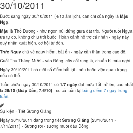
30/10/2011
Bước sang ngày 30/10/2011 (4/10 âm lịch), can chi của ngày là
Mậu
Ngọ
.
Mậu
là Thổ Dương - như ngọn núi đứng giữa đất trời. Người tuổi Ngựa
ưa tự do, không chịu trói buộc. Hoàn cảnh hỗ trợ cá nhân - ngày này
quý nhân xuất hiện, cơ hội tự đến.
Trực Nguy
chủ về nguy hiểm, bất ổn - ngày cần thận trọng cao độ.
Cuối Thu Tháng Mười - vào Đông, cây cối rụng lá, chuẩn bị mùa nghỉ.
Ngày 30/10/2011 có một số điểm bất lợi - nên hoãn việc quan trọng
nếu có thể.
Tuần chứa ngày 30/10/2011 có
1/7 ngày
đạt mức Tốt trở lên, cao nhất
là
26/10 (Giáp Dần, 7.6/10)
- so cả tuần tại
bảng điểm 7 ngày trong
tuần
.
🌾
Sự kiện - Tiết Sương Giáng
Ngày 30/10/2011 đang trong tiết
Sương Giáng
(23/10/2011 -
7/11/2011) - Sương rơi - sương muối đầu Đông.