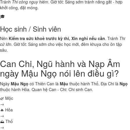
Tránh
Thi công nguy hiểm
. Giờ tốt: Sáng sớm tránh nắng gắt - hợp
khởi công, đặt móng.
🎓
Học sinh / Sinh viên
Nên
Kiểm tra sức khoẻ trước kỳ thi, Xin nghỉ nếu cần
. Tránh
Thi
cử lớn
. Giờ tốt: Sáng sớm cho việc học mới, đêm khuya cho ôn tập
sâu.
Can Chi, Ngũ hành và Nạp Âm
ngày Mậu Ngọ nói lên điều gì?
Ngày
Mậu Ngọ
có Thiên Can là
Mậu
thuộc hành
Thổ
, Địa Chi là
Ngọ
thuộc hành
Hỏa
. Quan hệ Can - Chi:
Chi sinh Can
.
🌿 Mộc
→
🔥 Hỏa
→
⛰ Thổ
→