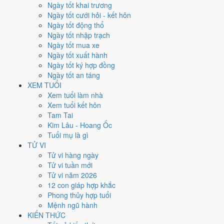
Chủ Nhật
Ngày tốt khai trương
Ngày Âm
Ngày tốt cưới hỏi - kết hôn
Tháng 10 năm 2011
Ngày tốt động thổ
30
Ngày tốt nhập trạch
Tháng 10 âm năm 2011
Ngày tốt mua xe
4
Ngày tốt xuất hành
Tiết Sương Giáng
Ngày tốt ký hợp đồng
Giờ
Ngày tốt an táng
Nhâm Tý
XEM TUỔI
Ngày 4
Xem tuổi làm nhà
Mậu Ngọ
Xem tuổi kết hôn
Tháng 10
Tam Tai
Kỷ Hợi
Kim Lâu - Hoang Ốc
Năm 2011
Tuổi mụ là gì
Tân Mão
TỬ VI
Tử vi hàng ngày
Ngày Mậu Ngọ có Trực
Nguy
(ngày nguy hiểm, đầy biến động) nhưng
Tử vi tuần mới
gặp Sao
Thanh Long hoàng đạo
. Điểm trung bình 7 việc chính
Tử vi năm 2026
5.1/10
nên đây là
Ngày Bình Hòa
, phù hợp với công việc thường
12 con giáp hợp khắc
ngày.
Phong thủy hợp tuổi
Mệnh ngũ hành
Tuổi
Tuất, Dần, Mùi
hợp ngày; tuổi
Tý
nên thận trọng (Lục Xung).
KIẾN THỨC