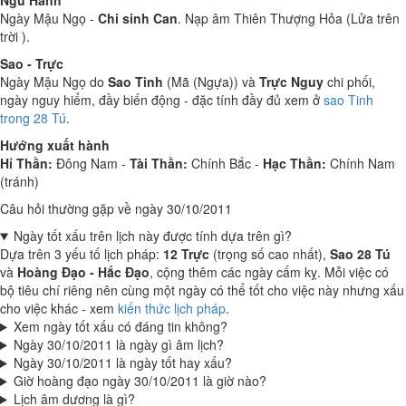
Ngũ Hành
Ngày Mậu Ngọ -
Chi sinh Can
. Nạp âm Thiên Thượng Hỏa (Lửa trên
trời ).
Sao - Trực
Ngày Mậu Ngọ do
Sao Tinh
(Mã (Ngựa)) và
Trực Nguy
chi phối,
ngày nguy hiểm, đầy biến động - đặc tính đầy đủ xem ở
sao Tinh
trong 28 Tú
.
Hướng xuất hành
Hỉ Thần:
Đông Nam -
Tài Thần:
Chính Bắc -
Hạc Thần:
Chính Nam
(tránh)
Câu hỏi thường gặp về ngày 30/10/2011
Ngày tốt xấu trên lịch này được tính dựa trên gì?
Dựa trên 3 yếu tố lịch pháp:
12 Trực
(trọng số cao nhất),
Sao 28 Tú
và
Hoàng Đạo - Hắc Đạo
, cộng thêm các ngày cấm kỵ. Mỗi việc có
bộ tiêu chí riêng nên cùng một ngày có thể tốt cho việc này nhưng xấu
cho việc khác - xem
kiến thức lịch pháp
.
Xem ngày tốt xấu có đáng tin không?
Ngày 30/10/2011 là ngày gì âm lịch?
Ngày 30/10/2011 là ngày tốt hay xấu?
Giờ hoàng đạo ngày 30/10/2011 là giờ nào?
Lịch âm dương là gì?