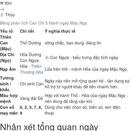
⚒ Kim
→
💧 Thủy
Bảng phân tích Can Chi 5 Hành ngày Mậu Ngọ
Yếu tố
Chi tiết
Ý nghĩa thực tế
Thiên
Can
Thổ
Dương
vững chắc, bao dung, đáng tin
(Mậu)
Địa Chi
Hỏa
Dương ·
🐴 Con Ngựa - biểu trưng đặc tính ngày.
(Ngọ)
Con Ngựa
Hỏa
·
Thiên
Nạp Âm
Lửa trên trời - mệnh Hỏa của ngày Mậu Ngọ.
Thượng Hỏa
Tương
Ngày này nên mở rộng quan hệ - tận dụng sự
sinh /
Chi sinh Can
hỗ trợ từ người khác để tiến nhanh hơn.
khắc
Màu hợp
Hợp với hành Thổ - Hỏa của ngày Mậu Ngọ -
Vàng đất
Đỏ
mệnh
nên dùng để tăng vận khí.
Con số
0, 2, 5, 7, 8,
Dùng cho việc chọn số, biển số, sim điện
may mắn
9
thoại.
Nhận xét tổng quan ngày