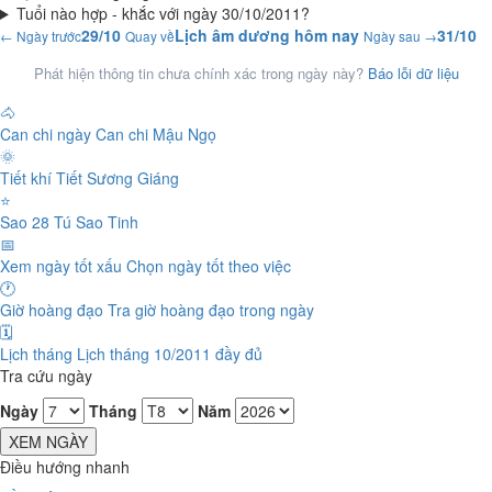
Tuổi nào hợp - khắc với ngày 30/10/2011?
29/10
Lịch âm dương hôm nay
31/10
← Ngày trước
Quay về
Ngày sau →
Phát hiện thông tin chưa chính xác trong ngày này?
Báo lỗi dữ liệu
🐴
Can chi ngày
Can chi Mậu Ngọ
🌞
Tiết khí
Tiết Sương Giáng
⭐
Sao 28 Tú
Sao Tinh
📅
Xem ngày tốt xấu
Chọn ngày tốt theo việc
🕐
Giờ hoàng đạo
Tra giờ hoàng đạo trong ngày
🗓️
Lịch tháng
Lịch tháng 10/2011 đầy đủ
Tra cứu ngày
Ngày
Tháng
Năm
XEM NGÀY
Điều hướng nhanh