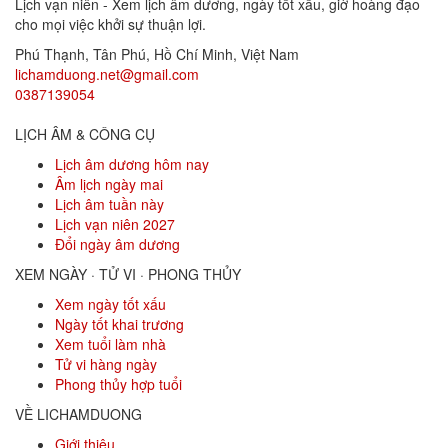
Lịch vạn niên - Xem lịch âm dương, ngày tốt xấu, giờ hoàng đạo
cho mọi việc khởi sự thuận lợi.
Phú Thạnh, Tân Phú
,
Hồ Chí Minh
,
Việt Nam
lichamduong.net@gmail.com
0387139054
LỊCH ÂM & CÔNG CỤ
Lịch âm dương hôm nay
Âm lịch ngày mai
Lịch âm tuần này
Lịch vạn niên 2027
Đổi ngày âm dương
XEM NGÀY · TỬ VI · PHONG THỦY
Xem ngày tốt xấu
Ngày tốt khai trương
Xem tuổi làm nhà
Tử vi hàng ngày
Phong thủy hợp tuổi
VỀ LICHAMDUONG
Giới thiệu