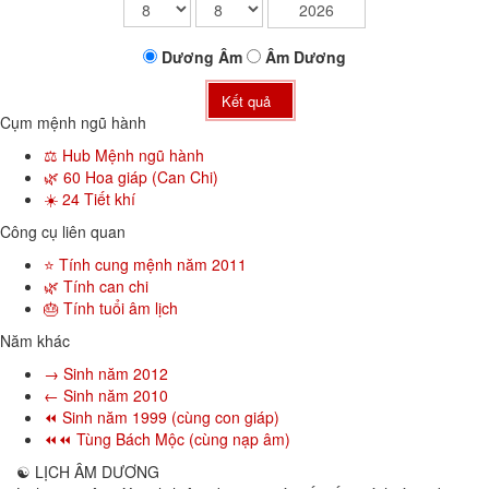
Dương
Âm
Âm
Dương
Kết quả
Cụm mệnh ngũ hành
⚖️ Hub Mệnh ngũ hành
🌿 60 Hoa giáp (Can Chi)
☀️ 24 Tiết khí
Công cụ liên quan
⭐ Tính cung mệnh năm 2011
🌿 Tính can chi
🎂 Tính tuổi âm lịch
Năm khác
→ Sinh năm 2012
← Sinh năm 2010
⏪ Sinh năm 1999 (cùng con giáp)
⏪⏪ Tùng Bách Mộc (cùng nạp âm)
☯
LỊCH ÂM DƯƠNG