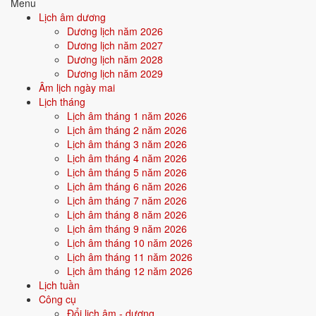
Menu
Quan hệ Can × Chi (Kim khắc Mộc):
Can Kim khắc Chi Mộc - bản
Lịch âm dương
thân chế ngự hoàn cảnh. Tính cách mạnh mẽ, kiểm soát cao, dễ làm
Dương lịch năm 2026
lãnh đạo.
Dương lịch năm 2027
Dương lịch năm 2028
Điểm mạnh:
Quyết đoán, có khả năng dẫn dắt, biết cách áp đặt
Dương lịch năm 2029
và đạt mục tiêu.
Âm lịch ngày mai
Lịch tháng
Điểm cần lưu ý:
Dễ va chạm, đối lập với hoàn cảnh, cần học
Lịch âm tháng 1 năm 2026
cách hòa hợp.
Lịch âm tháng 2 năm 2026
Lịch âm tháng 3 năm 2026
Lịch âm tháng 4 năm 2026
Bối cảnh vận khí khi sinh năm 2011
Lịch âm tháng 5 năm 2026
Người sinh năm
2011
rơi vào
Vận 8 - Bát Bạch Thổ
(2004-2023)
Lịch âm tháng 6 năm 2026
trong chu kỳ Tam Nguyên Cửu Vận. Mệnh Mộc sinh trong Vận 8 Bát
Lịch âm tháng 7 năm 2026
Bạch Thổ (Thổ) - mộc khắc thổ: bản mệnh phải vượt qua thử thách
Lịch âm tháng 8 năm 2026
của thời đại để khẳng định mình, nhưng nếu vượt được sẽ tạo nên dấu
Lịch âm tháng 9 năm 2026
ấn rất riêng.
Lịch âm tháng 10 năm 2026
Lịch âm tháng 11 năm 2026
Lịch âm tháng 12 năm 2026
Tính chất vận:
Tích lũy, bất động sản - Vận tích trữ tài sản, bất
Lịch tuần
động sản, đô thị hoá.
Công cụ
Quan hệ mệnh × vận:
Mộc khắc Thổ.
Đổi lịch âm - dương