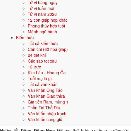
Tử vi hàng ngày
bộ chữ Hán thuộc hành bản mệnh hoặc hành tương sinh; tránh bộ chữ
Tử vi tuần mới
thuộc hành tương khắc. Dưới đây là gợi ý cho
Nam
:
Tử vi năm 2026
12 con giáp hợp khắc
👦 Nam
👧 Nữ
Phong thủy hợp tuổi
Mệnh ngũ hành
Gợi ý tên đẹp cho Nam mệnh Mộc:
Kiến thức
Tất cả kiến thức
Quang Lâm
Bảo Sơn
Tùng Lâm
Đan Mộc
Tuệ Lâm
Can chi (60 hoa giáp)
24 tiết khí
Sinh năm 2011 hợp gì - kỵ gì
Các sao tốt xấu
12 trực
Người sinh năm
2011
mệnh
Mộc
hợp các yếu tố thuộc bản mệnh và
Kim Lâu - Hoang Ốc
tương sinh, kỵ các yếu tố tương khắc. Cụ thể trên 5 phương diện:
Tuổi mụ là gì
Tất cả văn khấn
Sinh năm 2011 hợp màu gì?
Văn khấn Ông Táo
Văn khấn Giao thừa
Người mệnh
Mộc
sinh năm 2011 nên ưu tiên các màu thuộc bản
Gia tiên Rằm, mùng 1
mệnh và màu tương sinh:
Xanh lá, Xanh lục
. Dùng cho quần áo, xe,
Thần Tài Thổ Địa
sơn nhà, vật phẩm phong thuỷ.
Văn khấn nhập trạch
Sinh năm 2011 hợp hướng nào?
Văn khấn cúng giỗ
Hướng tốt:
Đông, Đông Nam
. Đặt bàn thờ, hướng giường, hướng cửa