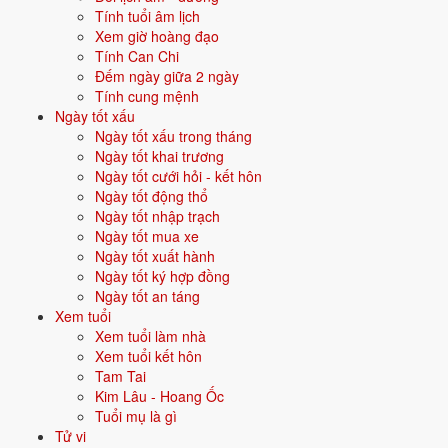
Tính tuổi âm lịch
Xem giờ hoàng đạo
Vận năm 2026 Bính Ngọ cho người sinh năm 2011
Tính Can Chi
Đếm ngày giữa 2 ngày
Năm
2026
(Bính Ngọ), người tuổi
Mão
(sinh năm 2011) ở
tuổi 16
mụ -
Tính cung mệnh
thuộc nhóm
Thiếu niên
. Quan hệ với Thái Tuế năm xem:
Bình hoà
Ngày tốt xấu
với Thái Tuế
.
Ngày tốt xấu trong tháng
Ngày tốt khai trương
Năm tương đối ổn định - không có biến động lớn về vận khí.
Ngày tốt cưới hỏi - kết hôn
Ngày tốt động thổ
Ngày tốt nhập trạch
Năm 2026 người sinh năm 2011 nên tập trung gì?
Ngày tốt mua xe
Ở độ tuổi
15 (Thiếu niên)
, người sinh năm 2011 nên ưu tiên các chủ
Ngày tốt xuất hành
đề sau:
Ngày tốt ký hợp đồng
Ngày tốt an táng
Hướng nghiệp tương lai
Tính cách đặc trưng
Xem tuổi
Xem tuổi làm nhà
Xem tuổi kết hôn
Chọn ngành học cấp 3
Định hướng đại học
Tam Tai
Kim Lâu - Hoang Ốc
Đặt tên cho người sinh năm 2011 mệnh Mộc
Tuổi mụ là gì
Tử vi
Khi đặt tên cho người sinh năm
2011
mệnh
Mộc
, nên chọn các tên có