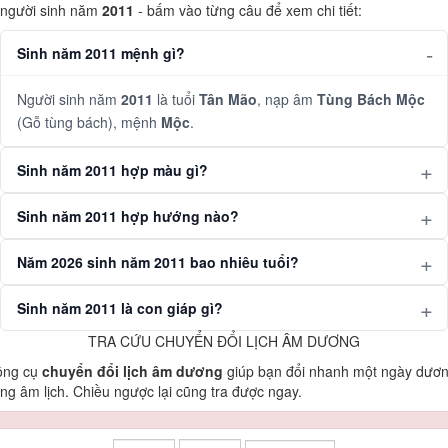
người sinh năm
2011
- bấm vào từng câu để xem chi tiết:
Sinh năm 2011 mệnh gì?
Người sinh năm
2011
là tuổi
Tân Mão
, nạp âm
Tùng Bách Mộc
(Gỗ tùng bách), mệnh
Mộc
.
Sinh năm 2011 hợp màu gì?
Sinh năm 2011 hợp hướng nào?
Năm 2026 sinh năm 2011 bao nhiêu tuổi?
Sinh năm 2011 là con giáp gì?
TRA CỨU CHUYỂN ĐỔI LỊCH ÂM DƯƠNG
ông cụ
chuyển đổi lịch âm dương
giúp bạn đổi nhanh một ngày dươ
ng âm lịch. Chiều ngược lại cũng tra được ngay.