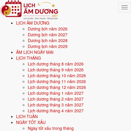
Togg
navig
LỊCH ÂM DƯƠNG
Trang chủ
Dương lịch năm 2026
Mệnh ngũ hành
Dương lịch năm 2027
Sinh năm 2011
Dương lịch năm 2028
Dương lịch năm 2029
🌿
ÂM LỊCH NGÀY MAI
LỊCH THÁNG
Lịch dương tháng 8 năm 2026
Sinh năm
2011
mệnh gì? Tân Mão Tùng Bách Mộc -
Lịch dương tháng 9 năm 2026
mệnh Mộc
Lịch dương tháng 10 năm 2026
Lịch dương tháng 11 năm 2026
Người sinh năm
2011
là tuổi
Tân Mão
(con Mèo), nạp âm
Tùng Bách
Lịch dương tháng 12 năm 2026
Mộc
-
Gỗ tùng bách
, mệnh
Mộc
. Năm
2026
16 tuổi mụ
(15 tuổi
Lịch dương tháng 1 năm 2027
dương).
Lịch dương tháng 2 năm 2027
Lịch dương tháng 3 năm 2027
Lịch dương tháng 4 năm 2027
Sinh năm
2011
(Tân Mão, con Mèo) thuộc mệnh
Mộc
- nạp âm
Tùng
LỊCH TUẦN
Bách Mộc
.
NGÀY TỐT XẤU
Ngày tốt xấu trong tháng
Màu hợp:
Xanh lá, Xanh lục.
Hướng hợp:
Đông, Đông Nam.