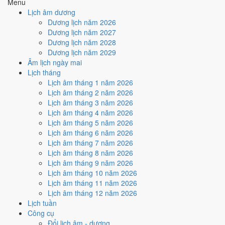
Menu
Cách tính ngày tốt
Lịch âm dương
🏗️
Động thổ - khởi công
Dương lịch năm 2026
6
/10
Tốt
Dương lịch năm 2027
Động thổ - khởi công hôm nay ở
mức tốt (6/10)
nhờ hợp
Trực
Dương lịch năm 2028
Khai
, nhưng Ngày Hắc Đạo kéo giảm điểm.
Dương lịch năm 2029
Âm lịch ngày mai
Cách tính ngày tốt
Lịch tháng
🏡
Nhập trạch - vào nhà mới
Lịch âm tháng 1 năm 2026
6
/10
Tốt
Lịch âm tháng 2 năm 2026
Nhập trạch - vào nhà mới hôm nay ở
mức tốt (6/10)
nhờ hợp
Lịch âm tháng 3 năm 2026
Trực Khai
, nhưng Ngày Hắc Đạo kéo giảm điểm.
Lịch âm tháng 4 năm 2026
Cách tính ngày tốt
Lịch âm tháng 5 năm 2026
🚗
Mua xe - tậu xe
Lịch âm tháng 6 năm 2026
6
/10
Tốt
Lịch âm tháng 7 năm 2026
Mua xe - tậu xe hôm nay ở
mức tốt (6/10)
nhờ hợp
Trực Khai
,
Lịch âm tháng 8 năm 2026
nhưng Ngày Hắc Đạo kéo giảm điểm.
Lịch âm tháng 9 năm 2026
Lịch âm tháng 10 năm 2026
Cách tính ngày tốt
Lịch âm tháng 11 năm 2026
✈️
Xuất hành - đi xa
Lịch âm tháng 12 năm 2026
6
/10
Tốt
Lịch tuần
Xuất hành - đi xa hôm nay ở
mức tốt (6/10)
nhờ hợp
Trực Khai
,
Công cụ
nhưng Ngày Hắc Đạo kéo giảm điểm.
Đổi lịch âm - dương