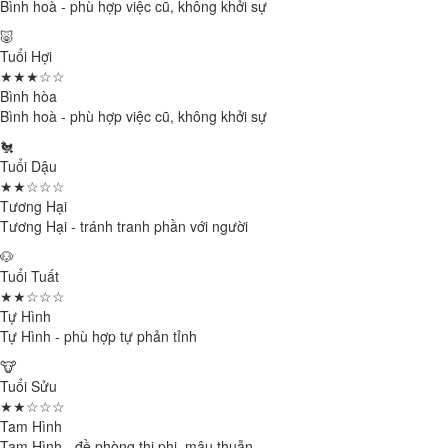
Bình hoà - phù hợp việc cũ, không khởi sự
🐷
Tuổi Hợi
★★★☆☆
Bình hòa
Bình hoà - phù hợp việc cũ, không khởi sự
🐔
Tuổi Dậu
★★☆☆☆
Tương Hại
Tương Hại - tránh tranh phần với người
🐶
Tuổi Tuất
★★☆☆☆
Tự Hình
Tự Hình - phù hợp tự phản tỉnh
🐮
Tuổi Sửu
★★☆☆☆
Tam Hình
Tam Hình - đề phòng thị phi, mâu thuẫn