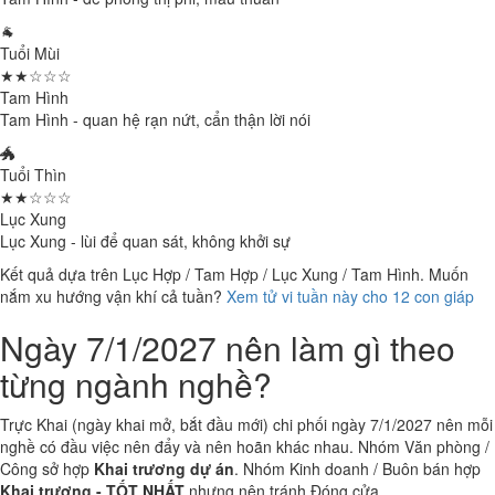
🐐
Tuổi Mùi
★★☆☆☆
Tam Hình
Tam Hình - quan hệ rạn nứt, cẩn thận lời nói
🐲
Tuổi Thìn
★★☆☆☆
Lục Xung
Lục Xung - lùi để quan sát, không khởi sự
Kết quả dựa trên Lục Hợp / Tam Hợp / Lục Xung / Tam Hình. Muốn
nắm xu hướng vận khí cả tuần?
Xem tử vi tuần này cho 12 con giáp
Ngày 7/1/2027 nên làm gì theo
từng ngành nghề?
Trực Khai (ngày khai mở, bắt đầu mới) chi phối ngày 7/1/2027 nên mỗi
nghề có đầu việc nên đẩy và nên hoãn khác nhau. Nhóm Văn phòng /
Công sở hợp
Khai trương dự án
. Nhóm Kinh doanh / Buôn bán hợp
Khai trương - TỐT NHẤT
nhưng nên tránh Đóng cửa.