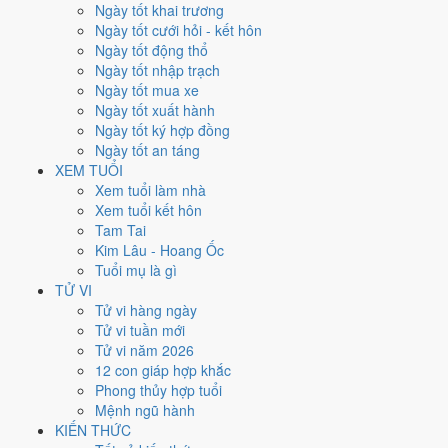
Thứ Năm
Ngày tốt khai trương
Ngày Âm
Ngày tốt cưới hỏi - kết hôn
Tháng 1 năm 2027
Ngày tốt động thổ
7
Ngày tốt nhập trạch
Tháng 11 âm năm 2026
Ngày tốt mua xe
30
Ngày tốt xuất hành
Tiết Tiểu Hàn
Ngày tốt ký hợp đồng
Giờ
Ngày tốt an táng
Mậu Tý
XEM TUỔI
Ngày 30
Xem tuổi làm nhà
Bính Tuất
Xem tuổi kết hôn
Tháng 11
Tam Tai
Canh Tý
Kim Lâu - Hoang Ốc
Năm 2026
Tuổi mụ là gì
Bính Ngọ
TỬ VI
Tử vi hàng ngày
Ngày Bính Tuất có Trực
Khai
(ngày khai mở, bắt đầu mới) nhưng gặp
Tử vi tuần mới
Sao
Thiên Hình hắc đạo
. Điểm trung bình 7 việc chính
6.1/10
nên
Tử vi năm 2026
đây là
Ngày Bình Hòa
, phù hợp với công việc thường ngày.
12 con giáp hợp khắc
Phong thủy hợp tuổi
Tuổi
Dần, Ngọ, Mão
hợp ngày; tuổi
Thìn
nên thận trọng (Lục Xung).
Mệnh ngũ hành
Ngày 7/1/2027 tốt hay xấu cho
KIẾN THỨC