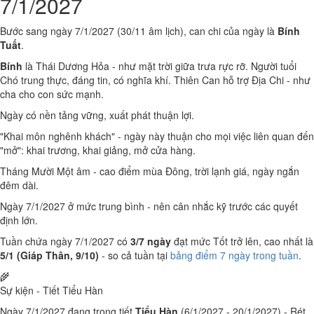
7/1/2027
Bước sang ngày 7/1/2027 (30/11 âm lịch), can chi của ngày là
Bính
Tuất
.
Bính
là Thái Dương Hỏa - như mặt trời giữa trưa rực rỡ. Người tuổi
Chó trung thực, đáng tin, có nghĩa khí. Thiên Can hỗ trợ Địa Chi - như
cha cho con sức mạnh.
Ngày có nền tảng vững, xuất phát thuận lợi.
"Khai môn nghênh khách" - ngày này thuận cho mọi việc liên quan đến
"mở": khai trương, khai giảng, mở cửa hàng.
Tháng Mười Một âm - cao điểm mùa Đông, trời lạnh giá, ngày ngắn
đêm dài.
Ngày 7/1/2027 ở mức trung bình - nên cân nhắc kỹ trước các quyết
định lớn.
Tuần chứa ngày 7/1/2027 có
3/7 ngày
đạt mức Tốt trở lên, cao nhất là
5/1 (Giáp Thân, 9/10)
- so cả tuần tại
bảng điểm 7 ngày trong tuần
.
🌾
Sự kiện - Tiết Tiểu Hàn
Ngày 7/1/2027 đang trong tiết
Tiểu Hàn
(6/1/2027 - 20/1/2027) - Rét