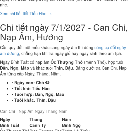
nhẹ.
Xem chi tiết tiết Tiểu Hàn →
Chi tiết ngày 7/1/2027 - Can Chi,
Nạp Âm, Hướng
Cần quy đổi một mốc khác sang ngày âm thì dùng
công cụ đổi ngày
âm dương
, chẳng hạn khi tra ngày giỗ hay ngày sinh theo âm lịch.
Ngày Bính Tuất có nạp âm
Ốc Thượng Thổ
(mệnh Thổ), hợp tuổi
Dần, Ngọ, Mão
và khắc tuổi
Thìn, Dậu
. Bảng dưới tra Can Chi, Nạp
Âm từng cấp Ngày, Tháng, Năm.
•
Ngày con:
Chó 🐶
•
Tiết khí:
Tiểu Hàn
•
Tuổi hợp:
Dần, Ngọ, Mão
•
Tuổi khắc:
Thìn, Dậu
Can Chi - Nạp Âm Ngày Tháng Năm
Ngày
Tháng
Năm
Bính Tuất
Canh Tý
Bính Ngọ