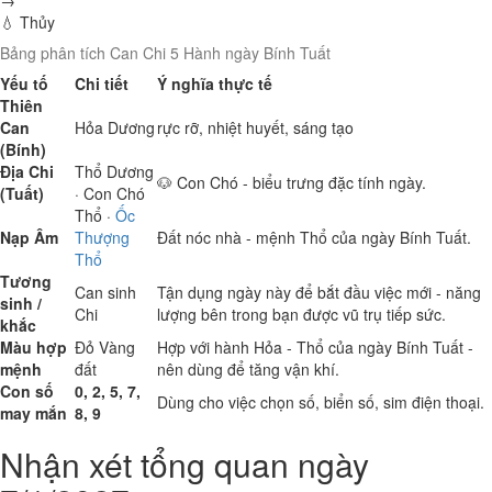
→
💧 Thủy
Bảng phân tích Can Chi 5 Hành ngày Bính Tuất
Yếu tố
Chi tiết
Ý nghĩa thực tế
Thiên
Can
Hỏa
Dương
rực rỡ, nhiệt huyết, sáng tạo
(Bính)
Địa Chi
Thổ
Dương
🐶 Con Chó - biểu trưng đặc tính ngày.
(Tuất)
· Con Chó
Thổ
·
Ốc
Nạp Âm
Thượng
Đất nóc nhà - mệnh Thổ của ngày Bính Tuất.
Thổ
Tương
Can sinh
Tận dụng ngày này để bắt đầu việc mới - năng
sinh /
Chi
lượng bên trong bạn được vũ trụ tiếp sức.
khắc
Màu hợp
Đỏ
Vàng
Hợp với hành Hỏa - Thổ của ngày Bính Tuất -
mệnh
đất
nên dùng để tăng vận khí.
Con số
0, 2, 5, 7,
Dùng cho việc chọn số, biển số, sim điện thoại.
may mắn
8, 9
Nhận xét tổng quan ngày