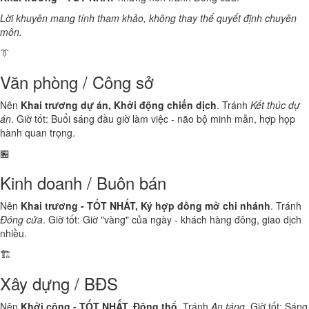
Lời khuyên mang tính tham khảo, không thay thế quyết định chuyên
môn.
👔
Văn phòng / Công sở
Nên
Khai trương dự án, Khởi động chiến dịch
. Tránh
Kết thúc dự
án
. Giờ tốt: Buổi sáng đầu giờ làm việc - não bộ minh mẫn, hợp họp
hành quan trọng.
🏪
Kinh doanh / Buôn bán
Nên
Khai trương - TỐT NHẤT, Ký hợp đồng mở chi nhánh
. Tránh
Đóng cửa
. Giờ tốt: Giờ "vàng" của ngày - khách hàng đông, giao dịch
nhiều.
🏗️
Xây dựng / BĐS
Nên
Khởi công - TỐT NHẤT, Động thổ
. Tránh
An táng
. Giờ tốt: Sáng