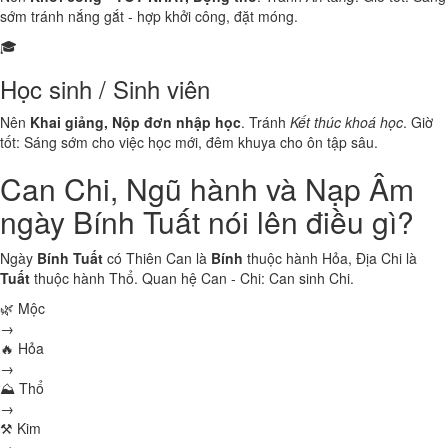
sớm tránh nắng gắt - hợp khởi công, đặt móng.
🎓
Học sinh / Sinh viên
Nên
Khai giảng, Nộp đơn nhập học
. Tránh
Kết thúc khoá học
. Giờ
tốt: Sáng sớm cho việc học mới, đêm khuya cho ôn tập sâu.
Can Chi, Ngũ hành và Nạp Âm
ngày Bính Tuất nói lên điều gì?
Ngày
Bính Tuất
có Thiên Can là
Bính
thuộc hành
Hỏa
, Địa Chi là
Tuất
thuộc hành
Thổ
. Quan hệ Can - Chi:
Can sinh Chi
.
🌿 Mộc
→
🔥 Hỏa
→
⛰ Thổ
→
⚒ Kim