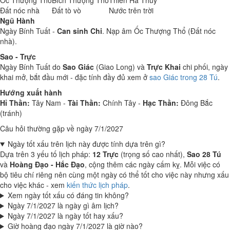
Ốc Thượng Thổ
Bích Thượng Thổ
Thiên Hà Thủy
Đất nóc nhà
Đất tò vò
Nước trên trời
Ngũ Hành
Ngày Bính Tuất -
Can sinh Chi
. Nạp âm Ốc Thượng Thổ (Đất nóc
nhà).
Sao - Trực
Ngày Bính Tuất do
Sao Giác
(Giao Long) và
Trực Khai
chi phối, ngày
khai mở, bắt đầu mới - đặc tính đầy đủ xem ở
sao Giác trong 28 Tú
.
Hướng xuất hành
Hỉ Thần:
Tây Nam -
Tài Thần:
Chính Tây -
Hạc Thần:
Đông Bắc
(tránh)
Câu hỏi thường gặp về ngày 7/1/2027
Ngày tốt xấu trên lịch này được tính dựa trên gì?
Dựa trên 3 yếu tố lịch pháp:
12 Trực
(trọng số cao nhất),
Sao 28 Tú
và
Hoàng Đạo - Hắc Đạo
, cộng thêm các ngày cấm kỵ. Mỗi việc có
bộ tiêu chí riêng nên cùng một ngày có thể tốt cho việc này nhưng xấu
cho việc khác - xem
kiến thức lịch pháp
.
Xem ngày tốt xấu có đáng tin không?
Ngày 7/1/2027 là ngày gì âm lịch?
Ngày 7/1/2027 là ngày tốt hay xấu?
Giờ hoàng đạo ngày 7/1/2027 là giờ nào?