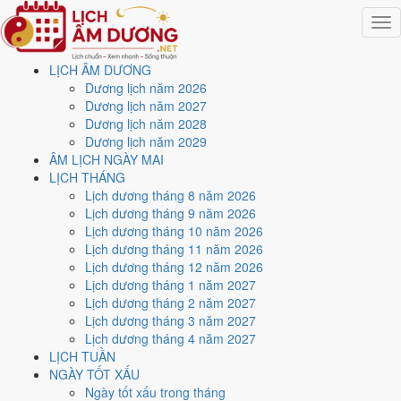
Togg
navig
LỊCH ÂM DƯƠNG
Trang chủ
Dương lịch năm 2026
Lịch năm 2027
Dương lịch năm 2027
Tháng 1/2027
Dương lịch năm 2028
Ngày 7/1/2027 (Bính Tuất)
Dương lịch năm 2029
ÂM LỊCH NGÀY MAI
Xem ngày
7/1/2027
dương
LỊCH THÁNG
Lịch dương tháng 8 năm 2026
lịch - Ngày 30/11 âm lịch
Lịch dương tháng 9 năm 2026
Lịch dương tháng 10 năm 2026
(Bính Tuất) tốt hay xấu?
Lịch dương tháng 11 năm 2026
Lịch dương tháng 12 năm 2026
Lịch dương tháng 1 năm 2027
Ngày 7/1/2027 dương lịch (Thứ Năm) là ngày 30/11/2026 âm lịch
,
Lịch dương tháng 2 năm 2027
tức ngày
Bính Tuất
- Can sinh Chi, Trực Khai, Sao Giác, nạp âm Ốc
Lịch dương tháng 3 năm 2027
Thượng Thổ. Tổng hòa, đây là
Ngày Bình Hòa
với điểm trung bình
Lịch dương tháng 4 năm 2027
6.1/10
cho các việc quan trọng. Giờ Hoàng Đạo trong ngày:
Dần,
LỊCH TUẦN
Thìn, Tỵ, Thân, Dậu, Hợi
.
NGÀY TỐT XẤU
Ngày Dương
Ngày tốt xấu trong tháng