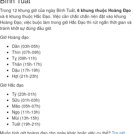
Bính Tuất
Trong 12 khung giờ của ngày Bính Tuất,
6 khung thuộc Hoàng Đạo
và 6 khung thuộc Hắc Đạo. Việc cần chắc chắn nên đặt vào khung
Hoàng Đạo; việc buộc làm trong giờ Hắc Đạo thì rút ngắn thời gian và
tránh khởi sự đúng đầu giờ.
Giờ Hoàng đạo
Dần (03h-05h)
Thìn (07h-09h)
Tỵ (09h-11h)
Thân (15h-17h)
Dậu (17h-19h)
Hợi (21h-23h)
Giờ Hắc đạo
Tý (23h-01h)
Sửu (01h-03h)
Mão (05h-07h)
Ngọ (11h-13h)
Mùi (13h-15h)
Tuất (19h-21h)
Muốn tính giờ hoàng đạo cho ngày khác hoặc việc cụ thể?
Tra giờ