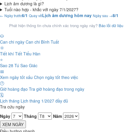
Lịch âm dương là gì?
Tuổi nào hợp - khắc với ngày 7/1/2027?
6/1
Lịch âm dương hôm nay
8/1
← Ngày trước
Quay về
Ngày sau →
Phát hiện thông tin chưa chính xác trong ngày này?
Báo lỗi dữ liệu
🐶
Can chi ngày
Can chi Bính Tuất
🌞
Tiết khí
Tiết Tiểu Hàn
⭐
Sao 28 Tú
Sao Giác
📅
Xem ngày tốt xấu
Chọn ngày tốt theo việc
🕐
Giờ hoàng đạo
Tra giờ hoàng đạo trong ngày
🗓️
Lịch tháng
Lịch tháng 1/2027 đầy đủ
Tra cứu ngày
Ngày
Tháng
Năm
XEM NGÀY
Điều hướng nhanh