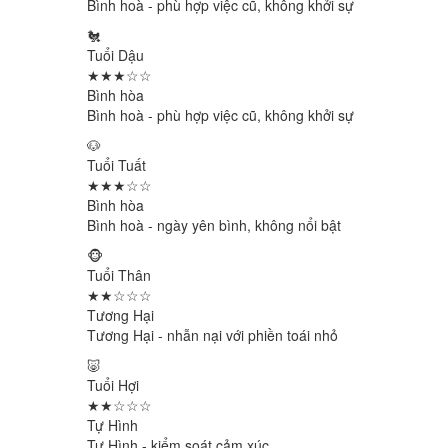
Bình hoà - phù hợp việc cũ, không khởi sự
🐔
Tuổi Dậu
★★★☆☆
Bình hòa
Bình hoà - phù hợp việc cũ, không khởi sự
🐶
Tuổi Tuất
★★★☆☆
Bình hòa
Bình hoà - ngày yên bình, không nổi bật
🐵
Tuổi Thân
★★☆☆☆
Tương Hại
Tương Hại - nhẫn nại với phiền toái nhỏ
🐷
Tuổi Hợi
★★☆☆☆
Tự Hình
Tự Hình - kiểm soát cảm xúc