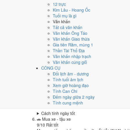
Cưới hỏi - đính hôn hôm nay ở
mức rất tốt (8/10)
12 trực
Cách tính ngày tốt
Kim Lâu - Hoang Ốc
🏪
Khai trương - mở cửa hàng
Tuổi mụ là gì
8
/10
Rất tốt
Văn khấn
Khai trương - mở cửa hàng hôm nay ở
mức rất tốt
Tất cả văn khấn
Văn khấn Ông Táo
Cách tính ngày tốt
Văn khấn Giao thừa
🤝
Ký hợp đồng - giao ước
Gia tiên Rằm, mùng 1
5
/10
Trung bình
Thần Tài Thổ Địa
Ký hợp đồng - giao ước hôm nay ở
mức trung bình
Văn khấn nhập trạch
Cách tính ngày tốt
Văn khấn cúng giỗ
🏗️
Động thổ - khởi công
CÔNG CỤ
8
/10
Rất tốt
Đổi lịch âm - dương
Động thổ - khởi công hôm nay ở
mức rất tốt (8/10
Tính tuổi âm lịch
Xem giờ hoàng đạo
Cách tính ngày tốt
Tính Can Chi
🏡
Nhập trạch - vào nhà mới
Đếm ngày giữa 2 ngày
8
/10
Rất tốt
Tính cung mệnh
Nhập trạch - vào nhà mới hôm nay ở
mức rất tốt (
Cách tính ngày tốt
🚗
Mua xe - tậu xe
9
/10
Rất tốt