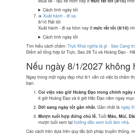
Mua xe - tậu xe hôm nay ở
mức rất tốt (9/10)
nhờ
Cách tính ngày tốt
✈️
Xuất hành - đi xa
8
/10
Rất tốt
Xuất hành - đi xa hôm nay ở
mức rất tốt (8/10)
nh
Cách tính ngày tốt
Tìm hiểu cách chấm:
Trực Khai nghĩa là gì
·
Sao Cang tr
Điểm số tổng hợp từ Trực, Sao 28 Tú và Hoàng Đạo - H
Nếu ngày 8/1/2027 không h
Ngay trong một ngày đẹp như 8/1 vẫn có việc bị chấm th
bạn.
Coi việc vào giờ Hoàng Đạo trong chính ngày 
6 giờ Hoàng Đạo và 6 giờ Hắc Đạo nằm ngay mục k
Dời sang ngày tốt gần nhất.
Gần nhất là
ngày 5
Mượn tuổi hợp đứng chủ lễ.
Tuổi
Mão, Mùi, Dầ
mượn tuổi xem tại
hướng dẫn xem tuổi làm nhà
.
Các cách trên dựa trên quy tắc lịch pháp truyền thống,