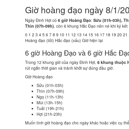
Giờ hoàng đạo ngày 8/1/20
Ngày Đinh Hợi có
6 giờ Hoàng Đạo
:
Sửu (01h-03h), Thì
Thìn (07h-09h)
, còn 6 khung Hắc Đạo nên né khi ký kết
0
1
2
3
4
5
6
7
8
9
10
11
12
13
14
15
16
17
18
19
20
21
Hoàng đạo (tốt)
Hắc đạo (xấu)
Giờ hiện tại
6 giờ Hoàng Đạo và 6 giờ Hắc Đạ
Trong 12 khung giờ của ngày Đinh Hợi,
6 khung thuộc 
rút ngắn thời gian và tránh khởi sự đúng đầu giờ.
Giờ Hoàng đạo
Sửu (01h-03h)
Thìn (07h-09h)
Ngọ (11h-13h)
Mùi (13h-15h)
Tuất (19h-21h)
Hợi (21h-23h)
Muốn tính giờ hoàng đạo cho ngày khác hoặc việc cụ th