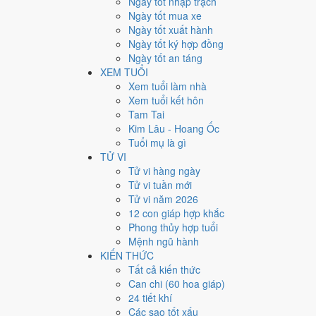
Ngày tốt nhập trạch
1
Ngày tốt mua xe
Ngày tốt xuất hành
Giờ
Ngày tốt ký hợp đồng
Canh Tý
Ngày tốt an táng
Ngày 1
XEM TUỔI
Đinh Hợi
Xem tuổi làm nhà
Tháng 12
Xem tuổi kết hôn
Tân Sửu
Tam Tai
Năm 2026
Kim Lâu - Hoang Ốc
Bính Ngọ
Tuổi mụ là gì
TỬ VI
Ngày Đinh Hợi có Trực
Khai
(ngày khai mở, bắt đầu mới
Tử vi hàng ngày
trọng.
Tử vi tuần mới
Tuổi
Mão, Mùi, Dần
hợp ngày; tuổi
Tỵ
nên thận trọng (L
Tử vi năm 2026
12 con giáp hợp khắc
Ngày 8/1/2027 tốt hay xấu 
Phong thủy hợp tuổi
Mệnh ngũ hành
Ngày 8/1/2027 đạt
7.7/10
trung bình cho 7 việc chính: ca
KIẾN THỨC
Sao Minh Đường hoàng đạo nên điểm từng việc chênh n
Tất cả kiến thức
Can chi (60 hoa giáp)
💍
Cưới hỏi - đính hôn
24 tiết khí
8
/10
Rất tốt
Các sao tốt xấu