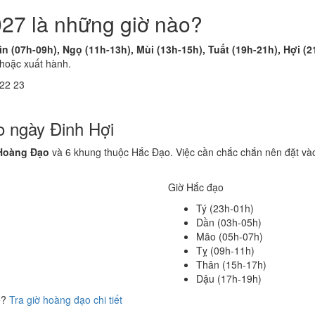
27 là những giờ nào?
n (07h-09h), Ngọ (11h-13h), Mùi (13h-15h), Tuất (19h-21h), Hợi (2
 hoặc xuất hành.
22
23
o ngày Đinh Hợi
Hoàng Đạo
và 6 khung thuộc Hắc Đạo. Việc cần chắc chắn nên đặt vào
Giờ Hắc đạo
Tý (23h-01h)
Dần (03h-05h)
Mão (05h-07h)
Tỵ (09h-11h)
Thân (15h-17h)
Dậu (17h-19h)
ể?
Tra giờ hoàng đạo chi tiết