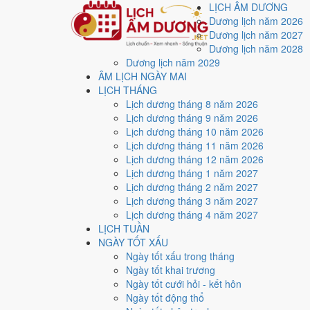
LỊCH ÂM DƯƠNG
Dương lịch năm 2026
Dương lịch năm 2027
Dương lịch năm 2028
Dương lịch năm 2029
Trang chủ
ÂM LỊCH NGÀY MAI
Lịch năm 2027
LỊCH THÁNG
Tháng 1/2027
Lịch dương tháng 8 năm 2026
Ngày 8/1/2027 (Đinh Hợi)
Lịch dương tháng 9 năm 2026
Xem ngày
8/1/2027
dươ
Lịch dương tháng 10 năm 2026
Lịch dương tháng 11 năm 2026
xấu?
Lịch dương tháng 12 năm 2026
Lịch dương tháng 1 năm 2027
Lịch dương tháng 2 năm 2027
Ngày 8/1/2027 dương lịch (Thứ Sáu) là ngày 1/12/202
Lịch dương tháng 3 năm 2027
điểm trung bình
7.7/10
cho các việc quan trọng. Giờ Ho
Lịch dương tháng 4 năm 2027
LỊCH TUẦN
Ngày Dương
NGÀY TỐT XẤU
Thứ Sáu
Ngày tốt xấu trong tháng
Ngày Âm
Ngày tốt khai trương
Tháng 1 năm 2027
Ngày tốt cưới hỏi - kết hôn
8
Ngày tốt động thổ
Tháng 12 âm năm 2026