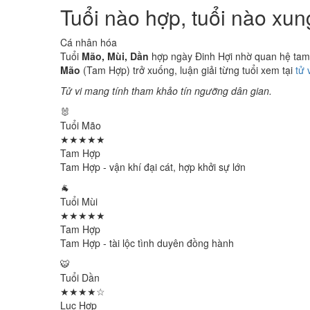
Tuổi nào hợp, tuổi nào xu
Cá nhân hóa
Tuổi
Mão, Mùi, Dần
hợp ngày Đinh Hợi nhờ quan hệ tam h
Mão
(Tam Hợp) trở xuống, luận giải từng tuổi xem tại
tử 
Tử vi mang tính tham khảo tín ngưỡng dân gian.
🐰
Tuổi Mão
★★★★★
Tam Hợp
Tam Hợp - vận khí đại cát, hợp khởi sự lớn
🐐
Tuổi Mùi
★★★★★
Tam Hợp
Tam Hợp - tài lộc tình duyên đồng hành
🐯
Tuổi Dần
★★★★☆
Lục Hợp