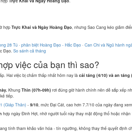
 hợp
Trực Khai và Ngày Hoàng Đạo
.
ờ hợp
Trực Khai và Ngày Hoàng Đạo
, nhưng Sao Cang kéo giảm điể
ong 28 Tú
·
phân biệt Hoàng Đạo - Hắc Đạo
·
Can Chi và Ngũ hành ng
ắc Đạo.
So sánh cả tháng
ợp việc của bạn thì sao?
ấp. Hai việc bị chấm thấp nhất hôm nay là
cải táng (4/10) và an táng 
này.
Khung
Thìn (07h-09h)
rơi đúng giờ hành chính nên dễ sắp xếp nh
ế tiếp.
/1 (Giáp Thân)
-
9/10
, mức Đại Cát, cao hơn 7.7/10 của ngày đang xem
n
hợp ngày Đinh Hợi, nhờ người tuổi này thay mặt động thổ hoặc nhận 
 mang tính tham khảo văn hóa - tín ngưỡng, không thay thế quyết định