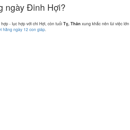
ng ngày Đinh Hợi?
ợp - lục hợp với chi Hợi, còn tuổi
Tỵ, Thân
xung khắc nên lùi việc lớn
vi hằng ngày 12 con giáp
.