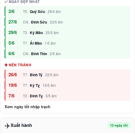
✅ NGÀY ĐẸP NHẤT
3/6
T5 ·
Quý Sửu
· 29/4 âm
27/6
CN ·
Đinh Sửu
· 23/5 âm
29/6
T3 ·
Kỷ Mão
· 25/5 âm
5/6
T7 ·
Ất Mão
· 1/5 âm
6/6
CN ·
Bính Thìn
· 2/5 âm
⛔ NÊN TRÁNH
26/6
T7 ·
Bính Tý
· 22/5 âm
19/6
T7 ·
Kỷ Tỵ
· 15/5 âm
7/6
T2 ·
Đinh Tỵ
· 3/5 âm
Xem ngày tốt nhập trạch
✈️
Xuất hành
12 ngày tốt