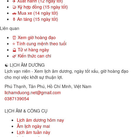
✈️ Xuất hành (12 ngày tốt)
🤝 Ký hợp đồng (15 ngày tốt)
🚗 Mua xe (14 ngày tốt)
⚱️ An táng (15 ngày tốt)
Liên quan
⏰ Xem giờ hoàng đạo
⭐ Tính cung mệnh theo tuổi
🔮 Tử vi hàng ngày
🌿 Kiến thức can chi
☯
LỊCH ÂM DƯƠNG
Lịch vạn niên - Xem lịch âm dương, ngày tốt xấu, giờ hoàng đạo
cho mọi việc khởi sự thuận lợi.
Phú Thạnh, Tân Phú
,
Hồ Chí Minh
,
Việt Nam
lichamduong.net@gmail.com
0387139054
LỊCH ÂM & CÔNG CỤ
Lịch âm dương hôm nay
Âm lịch ngày mai
Lịch âm tuần này