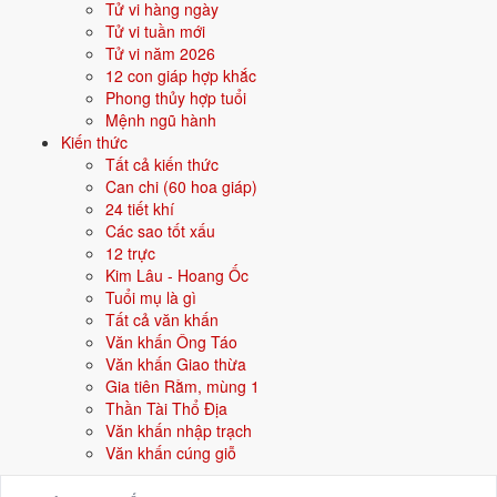
Tử vi hàng ngày
10/6
T5 ·
Canh Thân
· 6/5 âm
Tử vi tuần mới
22/6
Tử vi năm 2026
T3 ·
Nhâm Thân
· 18/5 âm
12 con giáp hợp khắc
8/6
T3 ·
Mậu Ngọ
· 4/5 âm
Phong thủy hợp tuổi
Mệnh ngũ hành
29/6
T3 ·
Kỷ Mão
· 25/5 âm
Kiến thức
Tất cả kiến thức
⛔ NÊN TRÁNH
Can chi (60 hoa giáp)
26/6
24 tiết khí
T7 ·
Bính Tý
· 22/5 âm
Các sao tốt xấu
19/6
T7 ·
Kỷ Tỵ
· 15/5 âm
12 trực
Kim Lâu - Hoang Ốc
7/6
T2 ·
Đinh Tỵ
· 3/5 âm
Tuổi mụ là gì
Tất cả văn khấn
Xem ngày tốt động thổ
Văn khấn Ông Táo
Văn khấn Giao thừa
Gia tiên Rằm, mùng 1
🏡
Nhập trạch
18 ngày tốt
Thần Tài Thổ Địa
Văn khấn nhập trạch
Trong tháng 6/2027 có 18 ngày tốt cho nhập trạch. Tốt nhất: 3/6, 27/6,
Văn khấn cúng giỗ
29/6.