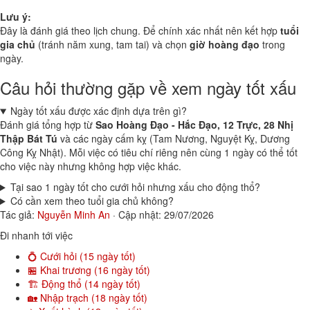
Lưu ý:
Đây là đánh giá theo lịch chung. Để chính xác nhất nên kết hợp
tuổi
gia chủ
(tránh năm xung, tam tai) và chọn
giờ hoàng đạo
trong
ngày.
Câu hỏi thường gặp về xem ngày tốt xấu
Ngày tốt xấu được xác định dựa trên gì?
Đánh giá tổng hợp từ
Sao Hoàng Đạo - Hắc Đạo, 12 Trực, 28 Nhị
Thập Bát Tú
và các ngày cấm kỵ (Tam Nương, Nguyệt Kỵ, Dương
Công Kỵ Nhật). Mỗi việc có tiêu chí riêng nên cùng 1 ngày có thể tốt
cho việc này nhưng không hợp việc khác.
Tại sao 1 ngày tốt cho cưới hỏi nhưng xấu cho động thổ?
Có cần xem theo tuổi gia chủ không?
Tác giả:
Nguyễn Minh An
·
Cập nhật: 29/07/2026
Đi nhanh tới việc
💍 Cưới hỏi (15 ngày tốt)
🏪 Khai trương (16 ngày tốt)
🏗️ Động thổ (14 ngày tốt)
🏡 Nhập trạch (18 ngày tốt)