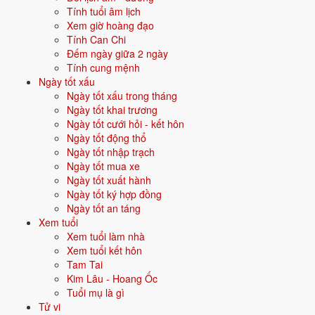
Tính tuổi âm lịch
29/6
T3 ·
Kỷ Mão
· 25/5 âm
Xem giờ hoàng đạo
Tính Can Chi
30/6
T4 ·
Canh Thìn
· 26/5 âm
Đếm ngày giữa 2 ngày
Tính cung mệnh
⛔ NÊN TRÁNH
Ngày tốt xấu
26/6
T7 ·
Bính Tý
· 22/5 âm
Ngày tốt xấu trong tháng
Ngày tốt khai trương
19/6
T7 ·
Kỷ Tỵ
· 15/5 âm
Ngày tốt cưới hỏi - kết hôn
Ngày tốt động thổ
7/6
T2 ·
Đinh Tỵ
· 3/5 âm
Ngày tốt nhập trạch
Ngày tốt mua xe
Xem ngày tốt khai trương
Ngày tốt xuất hành
Ngày tốt ký hợp đồng
🏗️
Ngày tốt an táng
Động thổ
14 ngày tốt
Xem tuổi
Xem tuổi làm nhà
Trong tháng 6/2027 có 14 ngày tốt cho động thổ. Tốt nhất: 3/6, 10/6,
Xem tuổi kết hôn
22/6.
Tam Tai
✅ NGÀY ĐẸP NHẤT
Kim Lâu - Hoang Ốc
Tuổi mụ là gì
3/6
T5 ·
Quý Sửu
· 29/4 âm
Tử vi