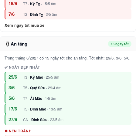
19/6
T7 ·
Kỷ Tỵ
· 15/5 âm
7/6
T2 ·
Đinh Tỵ
· 3/5 âm
Xem ngày tốt mua xe
⚱️
An táng
15 ngày tốt
Trong tháng 6/2027 có 15 ngày tốt cho an táng. Tốt nhất: 29/6, 3/6, 5/6.
✅ NGÀY ĐẸP NHẤT
29/6
T3 ·
Kỷ Mão
· 25/5 âm
3/6
T5 ·
Quý Sửu
· 29/4 âm
5/6
T7 ·
Ất Mão
· 1/5 âm
17/6
T5 ·
Đinh Mão
· 13/5 âm
27/6
CN ·
Đinh Sửu
· 23/5 âm
⛔ NÊN TRÁNH