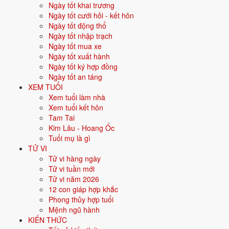
khác nhau.
Ngày tốt khai trương
Ngày tốt cưới hỏi - kết hôn
Cưới hỏi
: 15 ngày tốt ·
Khai trương
: 16 ngày tốt ·
Động thổ
:
Ngày tốt động thổ
14 ngày tốt ·
Nhập trạch
: 18 ngày tốt ·
Xuất hành
: 12 ngày tốt ·
Ngày tốt nhập trạch
Ký hợp đồng
: 15 ngày tốt ·
Mua xe
: 14 ngày tốt ·
An táng
: 15
Ngày tốt mua xe
ngày tốt.
Ngày tốt xuất hành
Ngày tốt ký hợp đồng
Bấm vào từng ngày để xem chi tiết giờ hoàng đạo, sao, trực,
Ngày tốt an táng
việc nên - nên tránh.
XEM TUỔI
Xem tuổi làm nhà
Xem ngày tốt xấu theo tháng và
Xem tuổi kết hôn
Tam Tai
theo tuổi
Kim Lâu - Hoang Ốc
Tuổi mụ là gì
30 ngày
TỬ VI
Tử vi hàng ngày
Xem tháng
Tử vi tuần mới
Ngày sinh gia chủ (xem ngày hợp tuổi)
Tử vi năm 2026
Xem
12 con giáp hợp khắc
Chọn một tháng bất kỳ để xem ngày tốt - ngày xấu, hoặc nhập ngày
Phong thủy hợp tuổi
sinh để biết ngày nào hợp tuổi gia chủ.
Mệnh ngũ hành
KIẾN THỨC