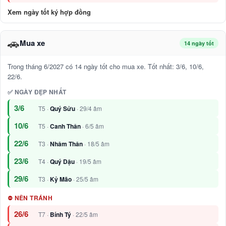
Xem ngày tốt ký hợp đồng
🚗
Mua xe
14 ngày tốt
Trong tháng 6/2027 có 14 ngày tốt cho mua xe. Tốt nhất: 3/6, 10/6,
22/6.
✅ NGÀY ĐẸP NHẤT
3/6
T5 ·
Quý Sửu
· 29/4 âm
10/6
T5 ·
Canh Thân
· 6/5 âm
22/6
T3 ·
Nhâm Thân
· 18/5 âm
23/6
T4 ·
Quý Dậu
· 19/5 âm
29/6
T3 ·
Kỷ Mão
· 25/5 âm
⛔ NÊN TRÁNH
26/6
T7 ·
Bính Tý
· 22/5 âm