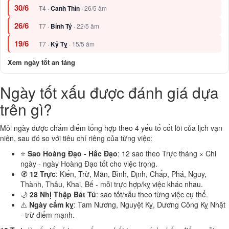
30/6
T4 ·
Canh Thìn
· 26/5 âm
26/6
T7 ·
Bính Tý
· 22/5 âm
19/6
T7 ·
Kỷ Tỵ
· 15/5 âm
Xem ngày tốt an táng
Ngày tốt xấu được đánh giá dựa
trên gì?
Mỗi ngày được chấm điểm tổng hợp theo 4 yếu tố cốt lõi của lịch vạn
niên, sau đó so với tiêu chí riêng của từng việc:
⭐
Sao Hoàng Đạo - Hắc Đạo
: 12 sao theo Trực tháng × Chi
ngày - ngày Hoàng Đạo tốt cho việc trọng.
🧭
12 Trực
: Kiến, Trừ, Mãn, Bình, Định, Chấp, Phá, Nguy,
Thành, Thâu, Khai, Bế - mỗi trực hợp/kỵ việc khác nhau.
🌙
28 Nhị Thập Bát Tú
: sao tốt/xấu theo từng việc cụ thể.
⚠️
Ngày cấm kỵ
: Tam Nương, Nguyệt Kỵ, Dương Công Kỵ Nhật
- trừ điểm mạnh.