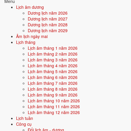
29/6
T3 ·
Kỷ Mão
· 25/5 âm
Menu
Lịch âm dương
⛔ NÊN TRÁNH
Dương lịch năm 2026
Dương lịch năm 2027
26/6
T7 ·
Bính Tý
· 22/5 âm
Dương lịch năm 2028
Dương lịch năm 2029
19/6
T7 ·
Kỷ Tỵ
· 15/5 âm
Âm lịch ngày mai
14/6
T2 ·
Giáp Tý
· 10/5 âm
Lịch tháng
Lịch âm tháng 1 năm 2026
Xem ngày tốt cưới hỏi
Lịch âm tháng 2 năm 2026
Lịch âm tháng 3 năm 2026
Lịch âm tháng 4 năm 2026
🏪
Khai trương
16 ngày tốt
Lịch âm tháng 5 năm 2026
Lịch âm tháng 6 năm 2026
Lịch âm tháng 7 năm 2026
Trong tháng 6/2027 có 16 ngày tốt cho khai trương. Tốt nhất: 3/6, 10/6,
Lịch âm tháng 8 năm 2026
22/6.
Lịch âm tháng 9 năm 2026
✅ NGÀY ĐẸP NHẤT
Lịch âm tháng 10 năm 2026
Lịch âm tháng 11 năm 2026
3/6
T5 ·
Quý Sửu
· 29/4 âm
Lịch âm tháng 12 năm 2026
10/6
T5 ·
Canh Thân
· 6/5 âm
Lịch tuần
Công cụ
22/6
T3 ·
Nhâm Thân
· 18/5 âm
Đổi lịch âm - dương