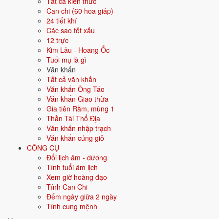
Ngày tốt tháng 6/2027 theo từng
Tất cả kiến thức
Can chi (60 hoa giáp)
việc
24 tiết khí
Các sao tốt xấu
8 việc
12 trực
Mỗi việc dưới đây được xếp hạng ngày đẹp riêng theo tiêu chí phù
Kim Lâu - Hoang Ốc
hợp; bấm vào thẻ để xem ngày tốt nhất và ngày nên tránh cho từng
Tuổi mụ là gì
việc.
Văn khấn
Tất cả văn khấn
💍
Cưới hỏi
15 ngày tốt
Văn khấn Ông Táo
Văn khấn Giao thừa
Gia tiên Rằm, mùng 1
Trong tháng 6/2027 có 15 ngày tốt cho cưới hỏi. Tốt nhất: 3/6, 11/6,
Thần Tài Thổ Địa
24/6.
Văn khấn nhập trạch
✅ NGÀY ĐẸP NHẤT
Văn khấn cúng giỗ
CÔNG CỤ
3/6
T5 ·
Quý Sửu
· 29/4 âm
Đổi lịch âm - dương
Tính tuổi âm lịch
11/6
T6 ·
Tân Dậu
· 7/5 âm
Xem giờ hoàng đạo
24/6
T5 ·
Giáp Tuất
· 20/5 âm
Tính Can Chi
Đếm ngày giữa 2 ngày
27/6
CN ·
Đinh Sửu
· 23/5 âm
Tính cung mệnh