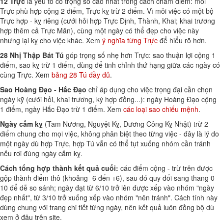
12 Trực
là yếu tố có trọng số cao nhất trong cách chấm điểm: mỗi
Trực phù hợp cộng 2 điểm, Trực kỵ trừ 2 điểm. Vì mỗi việc có một bộ
Trực hợp - kỵ riêng (cưới hỏi hợp Trực Định, Thành, Khai; khai trương
hợp thêm cả Trực Mãn), cùng một ngày có thể đẹp cho việc này
nhưng lại kỵ cho việc khác. Xem
ý nghĩa từng Trực
để hiểu rõ hơn.
28 Nhị Thập Bát Tú
góp trọng số nhẹ hơn Trực: sao thuận lợi cộng 1
điểm, sao kỵ trừ 1 điểm, dùng để tinh chỉnh thứ hạng giữa các ngày có
cùng Trực. Xem
bảng 28 Tú đầy đủ
.
Sao Hoàng Đạo - Hắc Đạo
chỉ áp dụng cho việc trọng đại cần chọn
ngày kỹ (cưới hỏi, khai trương, ký hợp đồng...): ngày Hoàng Đạo cộng
1 điểm, ngày Hắc Đạo trừ 1 điểm. Xem
các loại sao chiếu mệnh
.
Ngày cấm kỵ
(Tam Nương, Nguyệt Kỵ, Dương Công Kỵ Nhật) trừ 2
điểm chung cho mọi việc, không phân biệt theo từng việc - đây là lý do
một ngày dù hợp Trực, hợp Tú vẫn có thể tụt xuống nhóm cần tránh
nếu rơi đúng ngày cấm kỵ.
Cách tổng hợp thành kết quả cuối:
các điểm cộng - trừ trên được
gộp thành điểm thô (khoảng -6 đến +6), sau đó quy đổi sang thang 0-
10 để dễ so sánh; ngày đạt từ 6/10 trở lên được xếp vào nhóm "ngày
đẹp nhất", từ 3/10 trở xuống xếp vào nhóm "nên tránh". Cách tính này
dùng chung với trang chi tiết từng ngày, nên kết quả luôn đồng bộ dù
xem ở đâu trên site.