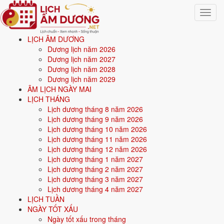
Toggle
navigat
LỊCH ÂM DƯƠNG
Trang chủ
Dương lịch năm 2026
Xem ngày tốt xấu
Dương lịch năm 2027
Tháng 6/2027
Dương lịch năm 2028
Dương lịch năm 2029
Xem ngày tốt xấu tháng 6
ÂM LỊCH NGÀY MAI
LỊCH THÁNG
năm 2027
Lịch dương tháng 8 năm 2026
Lịch dương tháng 9 năm 2026
Lịch dương tháng 10 năm 2026
Tổng quan
ngày tốt - ngày xấu tháng 6/2027
cho 8 việc quan trọng:
Lịch dương tháng 11 năm 2026
cưới hỏi, khai trương, động thổ, nhập trạch, xuất hành, ký hợp đồng,
Lịch dương tháng 12 năm 2026
mua xe, an táng. Mỗi ngày được chấm điểm tổng hợp từ
Hoàng Đạo,
Lịch dương tháng 1 năm 2027
12 Trực, 28 Nhị Thập Bát Tú
và ngày cấm kỵ; ngày điểm cao mới
Lịch dương tháng 2 năm 2027
được xếp vào danh sách ngày tốt cho từng việc. Có thể chọn xem theo
Lịch dương tháng 3 năm 2027
tháng bất kỳ, hoặc
xem ngày tốt xấu theo tuổi
bằng cách nhập ngày
Lịch dương tháng 4 năm 2027
sinh để lọc ngày hợp tuổi gia chủ.
LỊCH TUẦN
NGÀY TỐT XẤU
Từ
1/6/2027
đến
30/6/2027
(30 ngày), mỗi việc có số ngày đẹp
Ngày tốt xấu trong tháng