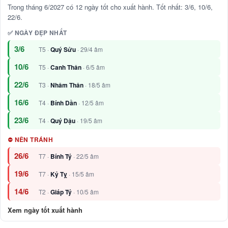
Trong tháng 6/2027 có 12 ngày tốt cho xuất hành. Tốt nhất: 3/6, 10/6,
22/6.
✅ NGÀY ĐẸP NHẤT
3/6
T5 ·
Quý Sửu
· 29/4 âm
10/6
T5 ·
Canh Thân
· 6/5 âm
22/6
T3 ·
Nhâm Thân
· 18/5 âm
16/6
T4 ·
Bính Dần
· 12/5 âm
23/6
T4 ·
Quý Dậu
· 19/5 âm
⛔ NÊN TRÁNH
26/6
T7 ·
Bính Tý
· 22/5 âm
19/6
T7 ·
Kỷ Tỵ
· 15/5 âm
14/6
T2 ·
Giáp Tý
· 10/5 âm
Xem ngày tốt xuất hành