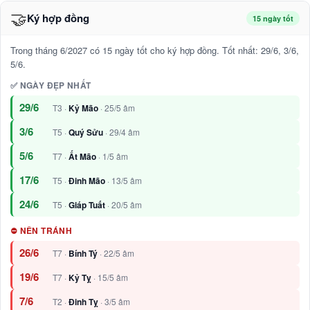
🤝
Ký hợp đồng
15 ngày tốt
Trong tháng 6/2027 có 15 ngày tốt cho ký hợp đồng. Tốt nhất: 29/6, 3/6,
5/6.
✅ NGÀY ĐẸP NHẤT
29/6
T3 ·
Kỷ Mão
· 25/5 âm
3/6
T5 ·
Quý Sửu
· 29/4 âm
5/6
T7 ·
Ất Mão
· 1/5 âm
17/6
T5 ·
Đinh Mão
· 13/5 âm
24/6
T5 ·
Giáp Tuất
· 20/5 âm
⛔ NÊN TRÁNH
26/6
T7 ·
Bính Tý
· 22/5 âm
19/6
T7 ·
Kỷ Tỵ
· 15/5 âm
7/6
T2 ·
Đinh Tỵ
· 3/5 âm