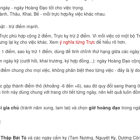
 ngày - ngày Hoàng Đạo tốt cho việc trọng.
ành, Thâu, Khai, Bế - mỗi trực hợp/kỵ việc khác nhau.
ật - trừ điểm mạnh.
rực phù hợp cộng 2 điểm, Trực kỵ trừ 2 điểm. Vì mỗi việc có một bộ Tr
ưng lại kỵ cho việc khác. Xem
ý nghĩa từng Trực
để hiểu rõ hơn.
g 1 điểm, sao kỵ trừ 1 điểm, dùng để tinh chỉnh thứ hạng giữa các ng
ọn ngày kỹ (cưới hỏi, khai trương, ký hợp đồng...): ngày Hoàng Đạo c
ểm chung cho mọi việc, không phân biệt theo từng việc - đây là lý d
c gộp thành điểm thô (khoảng -6 đến +6), sau đó quy đổi sang thang 0
tính này dùng chung với trang chi tiết từng ngày, nên kết quả luôn đồn
i gia chủ
(tránh năm xung, tam tai) và chọn
giờ hoàng đạo
trong ngà
u
 Thập Bát Tú
và các ngày cấm kỵ (Tam Nương, Nguyệt Kỵ, Dương Công K