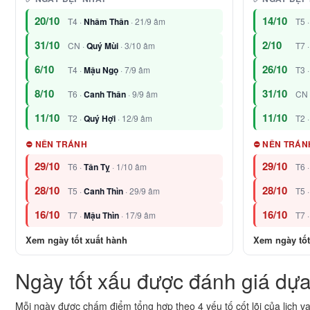
20/10
14/10
T4 ·
Nhâm Thân
· 21/9 âm
T5 
31/10
2/10
CN ·
Quý Mùi
· 3/10 âm
T7 
6/10
26/10
T4 ·
Mậu Ngọ
· 7/9 âm
T3 
8/10
31/10
T6 ·
Canh Thân
· 9/9 âm
CN 
11/10
11/10
T2 ·
Quý Hợi
· 12/9 âm
T2 
⛔ NÊN TRÁNH
⛔ NÊN TRÁN
29/10
29/10
T6 ·
Tân Tỵ
· 1/10 âm
T6 
28/10
28/10
T5 ·
Canh Thìn
· 29/9 âm
T5 
16/10
16/10
T7 ·
Mậu Thìn
· 17/9 âm
T7 
Xem ngày tốt xuất hành
Xem ngày tốt
Ngày tốt xấu được đánh giá dựa
Mỗi ngày được chấm điểm tổng hợp theo 4 yếu tố cốt lõi của lịch vạn