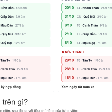
20/10
·
Bính Dần
· 15/9 âm
T4 ·
Nhâm Thân
· 21/9 âm
31/10
·
Giáp Dần
· 3/9 âm
CN ·
Quý Mùi
· 3/10 âm
8/10
·
Mậu Dần
· 27/9 âm
T6 ·
Canh Thân
· 9/9 âm
2/10
·
Quý Mùi
· 3/10 âm
T7 ·
Giáp Dần
· 3/9 âm
6/10
·
Quý Hợi
· 12/9 âm
T4 ·
Mậu Ngọ
· 7/9 âm
H
⛔ NÊN TRÁNH
29/10
·
Tân Tỵ
· 1/10 âm
T6 ·
Tân Tỵ
· 1/10 âm
28/10
·
Canh Thìn
· 29/9 âm
T5 ·
Canh Thìn
· 29/9 âm
16/10
·
Mậu Thìn
· 17/9 âm
T7 ·
Mậu Thìn
· 17/9 âm
 ký hợp đồng
Xem ngày tốt mua xe
 trên gì?
 niên, sau đó so với tiêu chí riêng của từng việc: