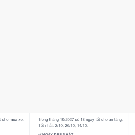
2/10
T7 ·
Giáp Dần
· 3/9 âm
14/10
T5 ·
Bính Dần
· 15/9 âm
20/10
T4 ·
Nhâm Thân
· 21/9 âm
26/10
T3 ·
Mậu Dần
· 27/9 âm
⛔ NÊN TRÁNH
29/10
T6 ·
Tân Tỵ
· 1/10 âm
28/10
T5 ·
Canh Thìn
· 29/9 âm
16/10
T7 ·
Mậu Thìn
· 17/9 âm
Xem ngày tốt nhập trạch
⚱️
An táng
12 ngày tốt
13 ngày tốt
t cho mua xe.
Trong tháng 10/2027 có 13 ngày tốt cho an táng.
Tốt nhất: 2/10, 26/10, 14/10.
✅ NGÀY ĐẸP NHẤT