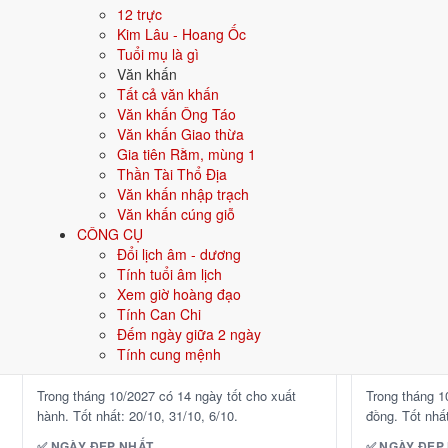
31/10
31/10
CN ·
Quý Mùi
· 3/10 âm
CN 
12 trực
Kim Lâu - Hoang Ốc
2/10
8/10
T7 ·
Giáp Dần
· 3/9 âm
T6 
Tuổi mụ là gì
Văn khấn
20/10
2/10
T4 ·
Nhâm Thân
· 21/9 âm
T7 
Tất cả văn khấn
26/10
5/10
T3 ·
Mậu Dần
· 27/9 âm
T3 
Văn khấn Ông Táo
Văn khấn Giao thừa
⛔ NÊN TRÁNH
⛔ NÊN TRÁN
Gia tiên Rằm, mùng 1
Thần Tài Thổ Địa
29/10
29/10
T6 ·
Tân Tỵ
· 1/10 âm
T6 
Văn khấn nhập trạch
Văn khấn cúng giỗ
28/10
28/10
T5 ·
Canh Thìn
· 29/9 âm
T5 
CÔNG CỤ
24/10
16/10
CN ·
Bính Tý
· 25/9 âm
T7 
Đổi lịch âm - dương
Tính tuổi âm lịch
Xem ngày tốt cưới hỏi
Xem ngày tốt
Xem giờ hoàng đạo
Tính Can Chi
Đếm ngày giữa 2 ngày
✈️
🤝
Xuất hành
Ký hợp 
14 ngày tốt
Tính cung mệnh
Trong tháng 10/2027 có 14 ngày tốt cho xuất
Trong tháng 1
hành. Tốt nhất: 20/10, 31/10, 6/10.
đồng. Tốt nhất
✅ NGÀY ĐẸP NHẤT
✅ NGÀY ĐẸP