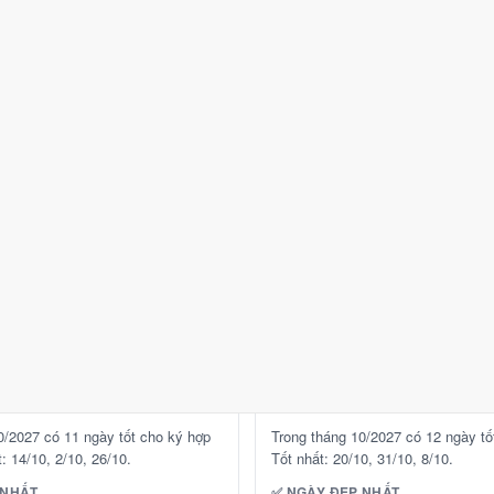
31/10
·
Quý Mùi
· 3/10 âm
CN ·
Quý Mùi
· 3/10 âm
8/10
·
Canh Thân
· 9/9 âm
T6 ·
Canh Thân
· 9/9 âm
26/10
·
Giáp Dần
· 3/9 âm
T3 ·
Mậu Dần
· 27/9 âm
2/10
·
Đinh Tỵ
· 6/9 âm
T7 ·
Giáp Dần
· 3/9 âm
H
⛔ NÊN TRÁNH
29/10
·
Tân Tỵ
· 1/10 âm
T6 ·
Tân Tỵ
· 1/10 âm
28/10
·
Canh Thìn
· 29/9 âm
T5 ·
Canh Thìn
· 29/9 âm
16/10
·
Mậu Thìn
· 17/9 âm
T7 ·
Mậu Thìn
· 17/9 âm
 khai trương
Xem ngày tốt động thổ
🚗
đồng
Mua xe
11 ngày tốt
0/2027 có 11 ngày tốt cho ký hợp
Trong tháng 10/2027 có 12 ngày tố
: 14/10, 2/10, 26/10.
Tốt nhất: 20/10, 31/10, 8/10.
 NHẤT
✅ NGÀY ĐẸP NHẤT