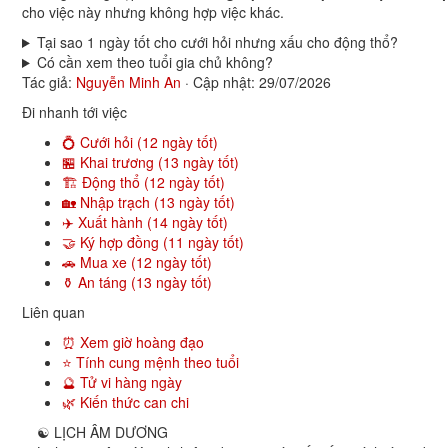
cho việc này nhưng không hợp việc khác.
Tại sao 1 ngày tốt cho cưới hỏi nhưng xấu cho động thổ?
Có cần xem theo tuổi gia chủ không?
Tác giả:
Nguyễn Minh An
·
Cập nhật: 29/07/2026
Đi nhanh tới việc
💍 Cưới hỏi (12 ngày tốt)
🏪 Khai trương (13 ngày tốt)
🏗️ Động thổ (12 ngày tốt)
🏡 Nhập trạch (13 ngày tốt)
✈️ Xuất hành (14 ngày tốt)
🤝 Ký hợp đồng (11 ngày tốt)
🚗 Mua xe (12 ngày tốt)
⚱️ An táng (13 ngày tốt)
Liên quan
⏰ Xem giờ hoàng đạo
⭐ Tính cung mệnh theo tuổi
🔮 Tử vi hàng ngày
🌿 Kiến thức can chi
☯
LỊCH ÂM DƯƠNG