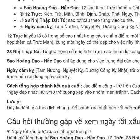
⭐
Sao Hoàng Đạo - Hắc Đạo
: 12 sao theo Trực tháng × Chi
🧭
12 Trực
: Kiến, Trừ, Mãn, Bình, Định, Chấp, Phá, Nguy, Th
🌙
28 Nhị Thập Bát Tú
: sao tốt/xấu theo từng việc cụ thể.
⚠️
Ngày cấm kỵ
: Tam Nương, Nguyệt Kỵ, Dương Công Kỵ Nh
12 Trực
là yếu tố có trọng số cao nhất trong cách chấm điểm: mỗi T
hợp thêm cả Trực Mãn), cùng một ngày có thể đẹp cho việc này nh
28 Nhị Thập Bát Tú
góp trọng số nhẹ hơn Trực: sao thuận lợi cộn
Sao Hoàng Đạo - Hắc Đạo
chỉ áp dụng cho việc trọng đại cần ch
Ngày cấm kỵ
(Tam Nương, Nguyệt Kỵ, Dương Công Kỵ Nhật) trừ 2 đi
tránh nếu rơi đúng ngày cấm kỵ.
Cách tổng hợp thành kết quả cuối:
các điểm cộng - trừ trên đượ
"ngày đẹp nhất", từ 3/10 trở xuống xếp vào nhóm "nên tránh". Cách 
Lưu ý:
Đây là đánh giá theo lịch chung. Để chính xác nhất nên kết hợp
tuổ
Câu hỏi thường gặp về xem ngày tốt xấ
Ngày tốt xấu được xác định dựa trên gì?
Đánh giá tổng hợp từ
Sao Hoàng Đạo - Hắc Đạo, 12 Trực, 28 Nhị