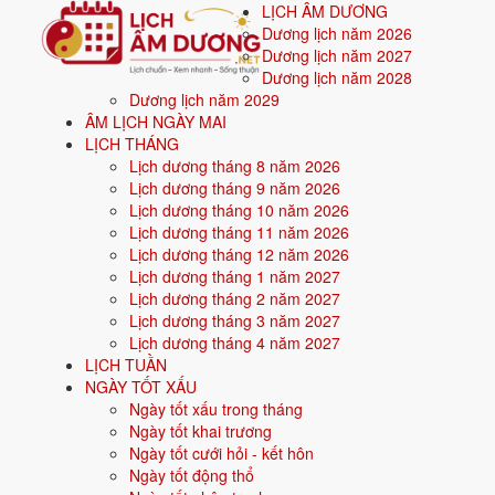
LỊCH ÂM DƯƠNG
Dương lịch năm 2026
Dương lịch năm 2027
Dương lịch năm 2028
Dương lịch năm 2029
Trang chủ
ÂM LỊCH NGÀY MAI
Xem ngày tốt xấu
LỊCH THÁNG
Tháng 10/2027
Lịch dương tháng 8 năm 2026
Xem ngày tốt xấu tháng 1
Lịch dương tháng 9 năm 2026
Lịch dương tháng 10 năm 2026
Lịch dương tháng 11 năm 2026
Tổng quan
ngày tốt - ngày xấu tháng 10/2027
cho 8 việc quan tr
Lịch dương tháng 12 năm 2026
Đạo, 12 Trực, 28 Nhị Thập Bát Tú
và ngày cấm kỵ; ngày điểm cao 
Lịch dương tháng 1 năm 2027
nhập ngày sinh để lọc ngày hợp tuổi gia chủ.
Lịch dương tháng 2 năm 2027
Lịch dương tháng 3 năm 2027
Từ
1/10/2027
Lịch dương tháng 4 năm 2027
đến
31/10/2027
(31 ngày), mỗi việc có số ngày đ
LỊCH TUẦN
Cưới hỏi
: 12 ngày tốt ·
Khai trương
: 13 ngày tốt ·
Động thổ
: 
NGÀY TỐT XẤU
tốt.
Ngày tốt xấu trong tháng
Ngày tốt khai trương
Bấm vào từng ngày để xem chi tiết giờ hoàng đạo, sao, trực, việ
Ngày tốt cưới hỏi - kết hôn
Ngày tốt động thổ