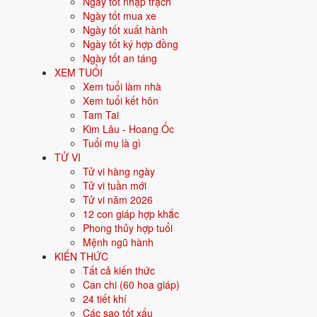
Xem ngày tốt xấu theo tháng và 
Ngày tốt nhập trạch
Ngày tốt mua xe
Ngày tốt xuất hành
31 ngày
Ngày tốt ký hợp đồng
Xem tháng
Ngày tốt an táng
Ngày sinh gia chủ (xem ngày hợp tuổi)
XEM TUỔI
Xem
Xem tuổi làm nhà
Chọn một tháng bất kỳ để xem ngày tốt - ngày xấu, hoặc nhập ngày 
Xem tuổi kết hôn
Tam Tai
Ngày tốt tháng 10/2027 theo từ
Kim Lâu - Hoang Ốc
Tuổi mụ là gì
TỬ VI
8 việc
Tử vi hàng ngày
Mỗi việc dưới đây được xếp hạng ngày đẹp riêng theo tiêu chí phù 
Tử vi tuần mới
💍
Tử vi năm 2026
🏪
Cưới hỏi
Khai tr
12 ngày tốt
12 con giáp hợp khắc
Phong thủy hợp tuổi
Trong tháng 10/2027 có 12 ngày tốt cho cưới hỏi.
Trong tháng 1
Mệnh ngũ hành
Tốt nhất: 14/10, 31/10, 2/10.
trương. Tốt nh
KIẾN THỨC
Tất cả kiến thức
✅ NGÀY ĐẸP NHẤT
✅ NGÀY ĐẸP
Can chi (60 hoa giáp)
14/10
20/10
T5 ·
Bính Dần
· 15/9 âm
T4 
24 tiết khí
Các sao tốt xấu