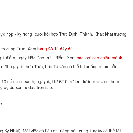
ực hợp - kỵ riêng (cưới hỏi hợp Trực Định, Thành, Khai; khai trương
ày có cùng Trực. Xem
bảng 28 Tú đầy đủ
.
ộng 1 điểm, ngày Hắc Đạo trừ 1 điểm. Xem
các loại sao chiếu mệnh
.
o một ngày dù hợp Trực, hợp Tú vẫn có thể tụt xuống nhóm cần
-10 để dễ so sánh; ngày đạt từ 6/10 trở lên được xếp vào nhóm
g bộ dù xem ở đâu trên site.
y.
ỵ Nhật). Mỗi việc có tiêu chí riêng nên cùng 1 ngày có thể tốt