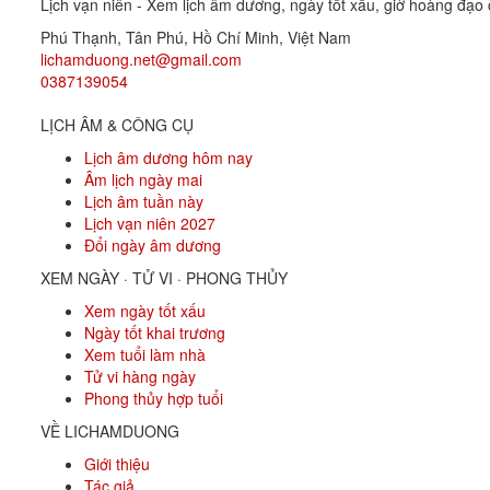
Lịch vạn niên - Xem lịch âm dương, ngày tốt xấu, giờ hoàng đạo c
Phú Thạnh, Tân Phú
,
Hồ Chí Minh
,
Việt Nam
lichamduong.net@gmail.com
0387139054
LỊCH ÂM & CÔNG CỤ
Lịch âm dương hôm nay
Âm lịch ngày mai
Lịch âm tuần này
Lịch vạn niên 2027
Đổi ngày âm dương
XEM NGÀY · TỬ VI · PHONG THỦY
Xem ngày tốt xấu
Ngày tốt khai trương
Xem tuổi làm nhà
Tử vi hàng ngày
Phong thủy hợp tuổi
VỀ LICHAMDUONG
Giới thiệu
Tác giả