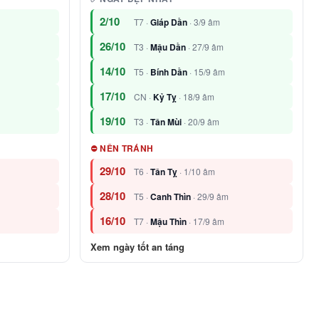
2/10
T7 ·
Giáp Dần
· 3/9 âm
26/10
T3 ·
Mậu Dần
· 27/9 âm
14/10
T5 ·
Bính Dần
· 15/9 âm
17/10
CN ·
Kỷ Tỵ
· 18/9 âm
19/10
T3 ·
Tân Mùi
· 20/9 âm
⛔ NÊN TRÁNH
29/10
T6 ·
Tân Tỵ
· 1/10 âm
28/10
T5 ·
Canh Thìn
· 29/9 âm
16/10
T7 ·
Mậu Thìn
· 17/9 âm
Xem ngày tốt an táng