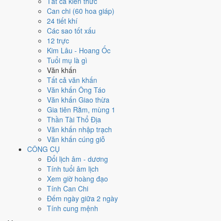
28
24/2
1
28/2
2
29/2
Tất cả kiến thức
29
25/2
30
26/2
31
27/2
Ất
3
1/3
Mậu
Nhâm
Bính
Đinh Hợi
Can chi (60 hoa giáp)
Quý Mùi
Giáp Thân
Dậu
Tý
Mùng 1
Ngọ
Tuất
Hắc
Hắc
24 tiết khí
5
3/3
★
7
5/3
Các sao tốt xấu
8
6/3
9
7/3
4
2/3
Kỷ
Canh
6
4/3
Tân
Nhâm
10
8/3
Ất
12 trực
Quý Tỵ
Giáp
Sửu
Hắc
Dần
Mão
Hắc
Thìn
Thiên
Mùi
Hắc
Kim Lâu - Hoang Ốc
Hoàng
Ngọ
Hắc
Hoàng
Đức
Tuổi mụ là gì
11
9/3
12
10/3
Văn khấn
13
11/3
15
13/3
16
14/3
★
17
15/3
Bính
Đinh
14
12/3
Kỷ
Tất cả văn khấn
Mậu Tuất
Canh Tý
Tân Sửu
Nhâm Dần
Thân
Dậu
Hợi
Hoàng
Văn khấn Ông Táo
Hắc
Hắc
Hắc
Thiên Đức
Hoàng
Hoàng
Văn khấn Giao thừa
18
16/3
19
17/3
23
21/3
Gia tiên Rằm, mùng 1
21
19/3
22
20/3
Quý
Giáp
20
18/3
Ất
Mậu
24
22/3
Kỷ
Thần Tài Thổ Địa
Bính Ngọ
Đinh Mùi
Mão
Thìn
Tỵ
Hoàng
Thân
Dậu
Hoàng
Văn khấn nhập trạch
Hắc
Hắc
Hắc
Hoàng
Hoàng
Văn khấn cúng giỗ
25
23/3
29
27/3
CÔNG CỤ
26
24/3
★
27
25/3
28
26/3
30
28/3
Canh
Giáp
1
29/3
Bính
Đổi lịch âm - dương
Tân Hợi
Nhâm Tý
Quý Sửu
Ất Mão
Tuất
Dần
Thìn
Tính tuổi âm lịch
Hoàng
Thiên Đức
Hắc
Hắc
Hắc
Hoàng
Xem giờ hoàng đạo
Rất tốt
Tốt
Bình thường
Xấu
Rất xấu
★ Thiên Đức · ✨ Thiên Xá (quý
Tính Can Chi
hiếm)
Đếm ngày giữa 2 ngày
Tính cung mệnh
Tuần nào trong tháng 4/2011