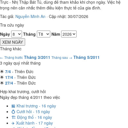
Trực - Nhị Thập Bát Tú, dùng để tham khảo khi chọn ngày. Việc hệ
trọng nên cân nhắc thêm điều kiện thực tế của gia đình.
Tác giả:
Nguyễn Minh An
·
Cập nhật: 30/07/2026
Tra cứu ngày
Ngày
Tháng
Năm
XEM NGÀY
Tháng khác
Tháng 3/2011
Tháng 5/2011
← Tháng trước
Tháng sau →
3 ngày quý nhất tháng
🌟
7/4
- Thiên Đức
🌟
17/4
- Thiên Đức
🌟
27/4
- Thiên Đức
Hợp khai trương, cưới hỏi
Ngày đẹp tháng 4/2011 theo việc
🏪 Khai trương - 16 ngày
💍 Cưới hỏi - 15 ngày
🏗️ Động thổ - 16 ngày
✈️ Xuất hành - 17 ngày