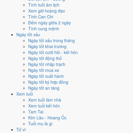
hành
với
17 ngày
đạt từ 6/10, cao nhất là
5/4
. Hẹp nhất là
cưới hỏi
,
Tính tuổi âm lịch
chỉ
15 ngày
.
Xem giờ hoàng đạo
Tính Can Chi
🏪 Khai trương
16
💍 Cưới hỏi
15
🏗️ Động thổ
16
Đếm ngày giữa 2 ngày
✈️ Xuất hành
17
✍️ Ký hợp đồng
17
Tính cung mệnh
🏪 Khai trương
- 16 ngày đạt từ 6/10 trở lên trong tháng 4/2011
Ngày tốt xấu
Ngày tốt xấu trong tháng
1
Ngày tốt khai trương
5/4
Ngày tốt cưới hỏi - kết hôn
T3 · 3/3 âm
Ngày tốt động thổ
Canh Dần
Ngày tốt nhập trạch
★★★★★ 9/10
Ngày tốt mua xe
2
Ngày tốt xuất hành
17/4
Ngày tốt ký hợp đồng
CN · 15/3 âm
Ngày tốt an táng
Nhâm Dần
Xem tuổi
★★★★★ 9/10
Xem tuổi làm nhà
3
Xem tuổi kết hôn
11/4
Tam Tai
T2 · 9/3 âm
Kim Lâu - Hoang Ốc
Bính Thân
Tuổi mụ là gì
★★★★☆ 8/10
Tử vi
4