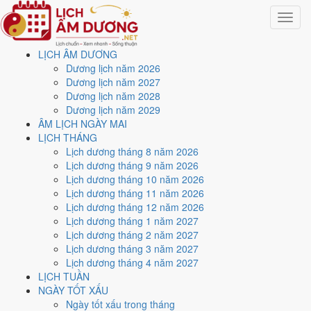
Toggle
navigat
LỊCH ÂM DƯƠNG
Trang chủ
Dương lịch năm 2026
Lịch năm 2011
Dương lịch năm 2027
Tháng 4/2011
Dương lịch năm 2028
Dương lịch năm 2029
Lịch âm dương tháng 4
ÂM LỊCH NGÀY MAI
LỊCH THÁNG
năm 2011 - Tháng Tân Mão
Lịch dương tháng 8 năm 2026
Lịch dương tháng 9 năm 2026
Lịch dương tháng 10 năm 2026
Tháng 4/2011 ứng với tháng 2 và 3 âm lịch năm Tân Mão. Tháng này
Lịch dương tháng 11 năm 2026
có
7 ngày từ mức Tốt trở lên
và
11 ngày nên tránh
, đẹp nhất là
5,
Lịch dương tháng 12 năm 2026
11 và 17/4
. Rằm rơi vào
17/4
.
Lịch dương tháng 1 năm 2027
Tháng 4/2011 có
30 ngày
, gồm 2 ngày thuộc tháng 2 âm và 28 ngày
Lịch dương tháng 2 năm 2027
thuộc tháng 3 âm. Tháng âm đầu tiên là
Tân Mão
, năm Tân Mão.
Lịch dương tháng 3 năm 2027
Lịch dương tháng 4 năm 2027
Thang 5 bậc dùng chung với trang chi tiết từng ngày cho ra
4 ngày
LỊCH TUẦN
Rất tốt
và
3 ngày Tốt
. Đối lại là
11 ngày Xấu trở xuống
. Nhóm đẹp
NGÀY TỐT XẤU
nhất rơi vào
5, 11, 17 và 29/4
.
Ngày tốt xấu trong tháng