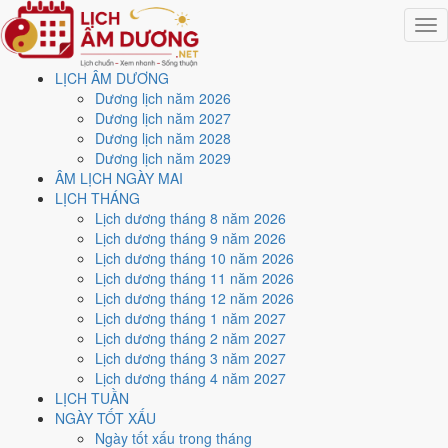
Togg
navig
LỊCH ÂM DƯƠNG
Trang chủ
Dương lịch năm 2026
Lịch năm 2011
Dương lịch năm 2027
Tháng 4/2011
Dương lịch năm 2028
Ngày 26/4/2011 (Tân Hợi)
Dương lịch năm 2029
ÂM LỊCH NGÀY MAI
Xem ngày
26/4/2011
dương
LỊCH THÁNG
Lịch dương tháng 8 năm 2026
lịch - Ngày 24/3 âm lịch
Lịch dương tháng 9 năm 2026
Lịch dương tháng 10 năm 2026
(Tân Hợi) tốt hay xấu?
Lịch dương tháng 11 năm 2026
Lịch dương tháng 12 năm 2026
Lịch dương tháng 1 năm 2027
Ngày 26/4/2011 dương lịch (Thứ Ba) là ngày 24/3/2011 âm lịch
,
Lịch dương tháng 2 năm 2027
tức ngày
Tân Hợi
- Can sinh Chi, Trực Nguy, Sao Vỹ, nạp âm Thoa
Lịch dương tháng 3 năm 2027
Xuyến Kim. Tổng hòa, đây là
Ngày Cát
với điểm trung bình
6.7/10
cho
Lịch dương tháng 4 năm 2027
các việc quan trọng. Giờ Hoàng Đạo trong ngày:
Sửu, Thìn, Ngọ,
LỊCH TUẦN
Mùi, Tuất, Hợi
.
NGÀY TỐT XẤU
Ngày Dương
Ngày tốt xấu trong tháng