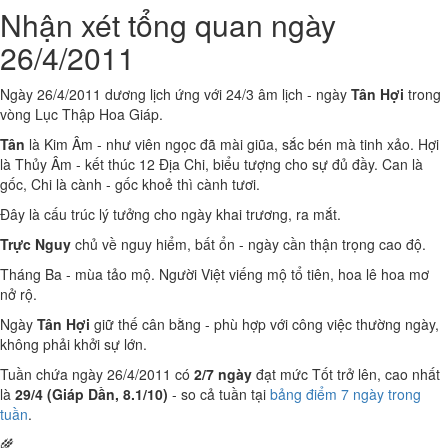
Nhận xét tổng quan ngày
26/4/2011
Ngày 26/4/2011 dương lịch ứng với 24/3 âm lịch - ngày
Tân Hợi
trong
vòng Lục Thập Hoa Giáp.
Tân
là Kim Âm - như viên ngọc đã mài giũa, sắc bén mà tinh xảo. Hợi
là Thủy Âm - kết thúc 12 Địa Chi, biểu tượng cho sự đủ đầy. Can là
gốc, Chi là cành - gốc khoẻ thì cành tươi.
Đây là cấu trúc lý tưởng cho ngày khai trương, ra mắt.
Trực Nguy
chủ về nguy hiểm, bất ổn - ngày cần thận trọng cao độ.
Tháng Ba - mùa tảo mộ. Người Việt viếng mộ tổ tiên, hoa lê hoa mơ
nở rộ.
Ngày
Tân Hợi
giữ thế cân bằng - phù hợp với công việc thường ngày,
không phải khởi sự lớn.
Tuần chứa ngày 26/4/2011 có
2/7 ngày
đạt mức Tốt trở lên, cao nhất
là
29/4 (Giáp Dần, 8.1/10)
- so cả tuần tại
bảng điểm 7 ngày trong
tuần
.
🌾