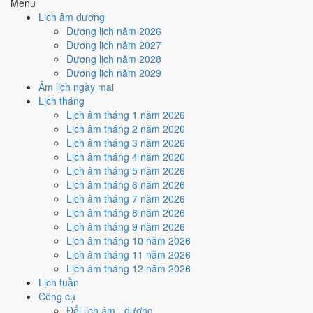
Menu
hợp
Sao Vỹ và Ngày Hoàng Đạo
, nhưng Trực Nguy kéo giảm
Lịch âm dương
điểm.
Dương lịch năm 2026
Cách tính ngày tốt
Dương lịch năm 2027
🏗️
Động thổ - khởi công
Dương lịch năm 2028
5
/10
Trung bình
Dương lịch năm 2029
Động thổ - khởi công hôm nay ở
mức trung bình (5/10)
nhờ
Âm lịch ngày mai
hợp
Sao Vỹ và Ngày Hoàng Đạo
, nhưng Trực Nguy kéo giảm
Lịch tháng
điểm.
Lịch âm tháng 1 năm 2026
Lịch âm tháng 2 năm 2026
Cách tính ngày tốt
Lịch âm tháng 3 năm 2026
🏡
Nhập trạch - vào nhà mới
Lịch âm tháng 4 năm 2026
8
/10
Rất tốt
Lịch âm tháng 5 năm 2026
Nhập trạch - vào nhà mới hôm nay ở
mức rất tốt (8/10)
nhờ
Lịch âm tháng 6 năm 2026
hợp
Sao Vỹ và Ngày Hoàng Đạo
.
Lịch âm tháng 7 năm 2026
Cách tính ngày tốt
Lịch âm tháng 8 năm 2026
🚗
Mua xe - tậu xe
Lịch âm tháng 9 năm 2026
5
/10
Trung bình
Lịch âm tháng 10 năm 2026
Mua xe - tậu xe hôm nay ở
mức trung bình (5/10)
nhờ hợp
Sao
Lịch âm tháng 11 năm 2026
Vỹ và Ngày Hoàng Đạo
, nhưng Trực Nguy kéo giảm điểm.
Lịch âm tháng 12 năm 2026
Lịch tuần
Cách tính ngày tốt
Công cụ
✈️
Xuất hành - đi xa
Đổi lịch âm - dương
8
/10
Rất tốt