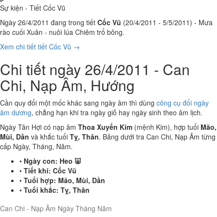
Sự kiện - Tiết Cốc Vũ
Ngày 26/4/2011 đang trong tiết
Cốc Vũ
(20/4/2011 - 5/5/2011) - Mưa
rào cuối Xuân - nuôi lúa Chiêm trổ bông.
Xem chi tiết tiết Cốc Vũ →
Chi tiết ngày 26/4/2011 - Can
Chi, Nạp Âm, Hướng
Cần quy đổi một mốc khác sang ngày âm thì dùng
công cụ đổi ngày
âm dương
, chẳng hạn khi tra ngày giỗ hay ngày sinh theo âm lịch.
Ngày Tân Hợi có nạp âm
Thoa Xuyến Kim
(mệnh Kim), hợp tuổi
Mão,
Mùi, Dần
và khắc tuổi
Tỵ, Thân
. Bảng dưới tra Can Chi, Nạp Âm từng
cấp Ngày, Tháng, Năm.
•
Ngày con:
Heo 🐷
•
Tiết khí:
Cốc Vũ
•
Tuổi hợp:
Mão, Mùi, Dần
•
Tuổi khắc:
Tỵ, Thân
Can Chi - Nạp Âm Ngày Tháng Năm