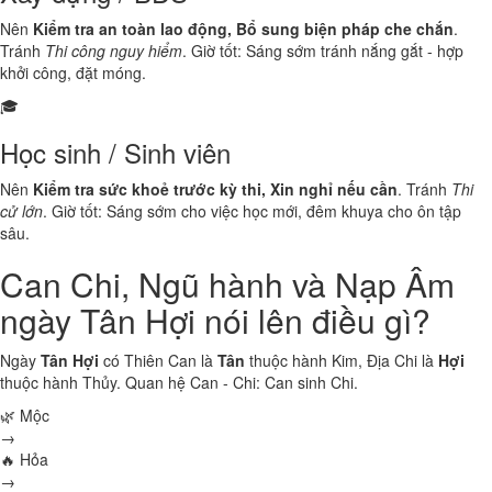
Nên
Kiểm tra an toàn lao động, Bổ sung biện pháp che chắn
.
Tránh
Thi công nguy hiểm
. Giờ tốt: Sáng sớm tránh nắng gắt - hợp
khởi công, đặt móng.
🎓
Học sinh / Sinh viên
Nên
Kiểm tra sức khoẻ trước kỳ thi, Xin nghỉ nếu cần
. Tránh
Thi
cử lớn
. Giờ tốt: Sáng sớm cho việc học mới, đêm khuya cho ôn tập
sâu.
Can Chi, Ngũ hành và Nạp Âm
ngày Tân Hợi nói lên điều gì?
Ngày
Tân Hợi
có Thiên Can là
Tân
thuộc hành
Kim
, Địa Chi là
Hợi
thuộc hành
Thủy
. Quan hệ Can - Chi:
Can sinh Chi
.
🌿 Mộc
→
🔥 Hỏa
→