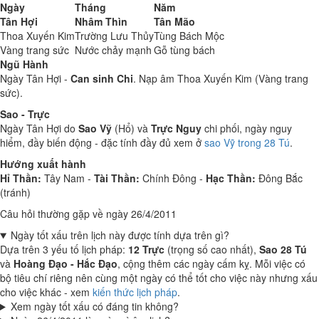
Ngày
Tháng
Năm
Tân Hợi
Nhâm Thìn
Tân Mão
Thoa Xuyến Kim
Trường Lưu Thủy
Tùng Bách Mộc
Vàng trang sức
Nước chảy mạnh
Gỗ tùng bách
Ngũ Hành
Ngày Tân Hợi -
Can sinh Chi
. Nạp âm Thoa Xuyến Kim (Vàng trang
sức).
Sao - Trực
Ngày Tân Hợi do
Sao Vỹ
(Hổ) và
Trực Nguy
chi phối, ngày nguy
hiểm, đầy biến động - đặc tính đầy đủ xem ở
sao Vỹ trong 28 Tú
.
Hướng xuất hành
Hỉ Thần:
Tây Nam -
Tài Thần:
Chính Đông -
Hạc Thần:
Đông Bắc
(tránh)
Câu hỏi thường gặp về ngày 26/4/2011
Ngày tốt xấu trên lịch này được tính dựa trên gì?
Dựa trên 3 yếu tố lịch pháp:
12 Trực
(trọng số cao nhất),
Sao 28 Tú
và
Hoàng Đạo - Hắc Đạo
, cộng thêm các ngày cấm kỵ. Mỗi việc có
bộ tiêu chí riêng nên cùng một ngày có thể tốt cho việc này nhưng xấu
cho việc khác - xem
kiến thức lịch pháp
.
Xem ngày tốt xấu có đáng tin không?