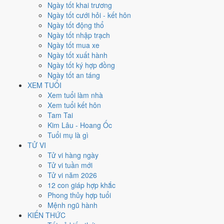
Thứ Ba
Ngày tốt khai trương
Ngày Âm
Ngày tốt cưới hỏi - kết hôn
Tháng 4 năm 2011
Ngày tốt động thổ
26
Ngày tốt nhập trạch
Tháng 3 âm năm 2011
Ngày tốt mua xe
24
Ngày tốt xuất hành
Tiết Cốc Vũ
Ngày tốt ký hợp đồng
Giờ
Ngày tốt an táng
Mậu Tý
XEM TUỔI
Ngày 24
Xem tuổi làm nhà
Tân Hợi
Xem tuổi kết hôn
Tháng 3
Tam Tai
Nhâm Thìn
Kim Lâu - Hoang Ốc
Năm 2011
Tuổi mụ là gì
Tân Mão
TỬ VI
Tử vi hàng ngày
Ngày Tân Hợi có Trực
Nguy
(ngày nguy hiểm, đầy biến động) nhưng
Tử vi tuần mới
gặp Sao
Ngọc Đường hoàng đạo
. Điểm trung bình 7 việc chính
Tử vi năm 2026
6.7/10
nên đây là
Ngày Cát
, thuận lợi cho các việc quan trọng.
12 con giáp hợp khắc
Phong thủy hợp tuổi
Tuổi
Mão, Mùi, Dần
hợp ngày; tuổi
Tỵ
nên thận trọng (Lục Xung).
Mệnh ngũ hành
Ngày 26/4/2011 tốt hay xấu cho
KIẾN THỨC