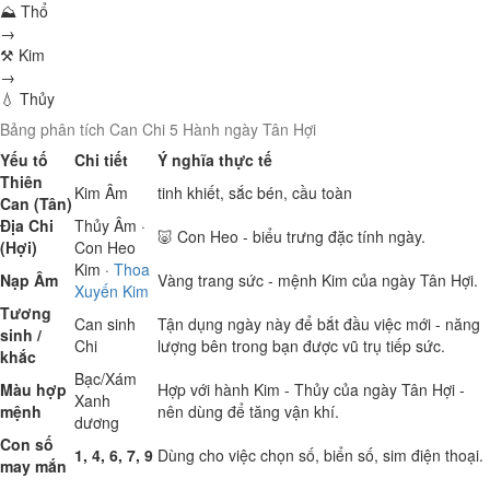
⛰ Thổ
→
⚒ Kim
→
💧 Thủy
Bảng phân tích Can Chi 5 Hành ngày Tân Hợi
Yếu tố
Chi tiết
Ý nghĩa thực tế
Thiên
Kim
Âm
tinh khiết, sắc bén, cầu toàn
Can (Tân)
Địa Chi
Thủy
Âm ·
🐷 Con Heo - biểu trưng đặc tính ngày.
(Hợi)
Con Heo
Kim
·
Thoa
Nạp Âm
Vàng trang sức - mệnh Kim của ngày Tân Hợi.
Xuyến Kim
Tương
Can sinh
Tận dụng ngày này để bắt đầu việc mới - năng
sinh /
Chi
lượng bên trong bạn được vũ trụ tiếp sức.
khắc
Bạc/Xám
Màu hợp
Hợp với hành Kim - Thủy của ngày Tân Hợi -
Xanh
mệnh
nên dùng để tăng vận khí.
dương
Con số
1, 4, 6, 7, 9
Dùng cho việc chọn số, biển số, sim điện thoại.
may mắn