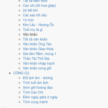
Tất cả kiến thức
việc gì?
Can chi (60 hoa giáp)
24 tiết khí
Các sao tốt xấu
Ngày 26/4/2011 đạt
6.7/10
trung bình cho 7 việc chính: cao nhất là
12 trực
Cưới hỏi - đính hôn (8/10)
, thấp nhất là
May áo - cắt áo cưới
Kim Lâu - Hoang Ốc
(4/10)
. Trực Nguy (ngày nguy hiểm, đầy biến động) nhưng gặp Sao
Tuổi mụ là gì
Ngọc Đường hoàng đạo nên điểm từng việc chênh nhau như bảng
Văn khấn
dưới.
Tất cả văn khấn
💍
Cưới hỏi - đính hôn
Văn khấn Ông Táo
8
/10
Rất tốt
Văn khấn Giao thừa
Cưới hỏi - đính hôn hôm nay ở
mức rất tốt (8/10)
nhờ hợp
Sao
Gia tiên Rằm, mùng 1
Vỹ và Ngày Hoàng Đạo
.
Thần Tài Thổ Địa
Văn khấn nhập trạch
Cách tính ngày tốt
Văn khấn cúng giỗ
🏪
Khai trương - mở cửa hàng
CÔNG CỤ
8
/10
Rất tốt
Đổi lịch âm - dương
Khai trương - mở cửa hàng hôm nay ở
mức rất tốt (8/10)
nhờ
Tính tuổi âm lịch
hợp
Sao Vỹ và Ngày Hoàng Đạo
.
Xem giờ hoàng đạo
Cách tính ngày tốt
Tính Can Chi
🤝
Ký hợp đồng - giao ước
Đếm ngày giữa 2 ngày
5
/10
Trung bình
Tính cung mệnh
Ký hợp đồng - giao ước hôm nay ở
mức trung bình (5/10)
nhờ