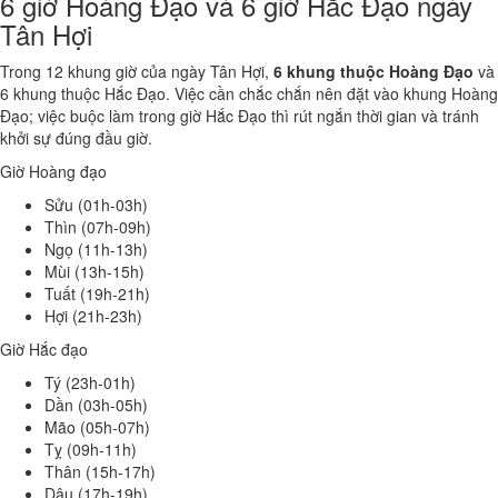
6 giờ Hoàng Đạo và 6 giờ Hắc Đạo ngày
Tân Hợi
Trong 12 khung giờ của ngày Tân Hợi,
6 khung thuộc Hoàng Đạo
và
6 khung thuộc Hắc Đạo. Việc cần chắc chắn nên đặt vào khung Hoàng
Đạo; việc buộc làm trong giờ Hắc Đạo thì rút ngắn thời gian và tránh
khởi sự đúng đầu giờ.
Giờ Hoàng đạo
Sửu (01h-03h)
Thìn (07h-09h)
Ngọ (11h-13h)
Mùi (13h-15h)
Tuất (19h-21h)
Hợi (21h-23h)
Giờ Hắc đạo
Tý (23h-01h)
Dần (03h-05h)
Mão (05h-07h)
Tỵ (09h-11h)
Thân (15h-17h)
Dậu (17h-19h)