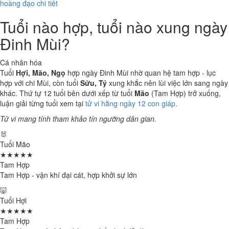
hoàng đạo chi tiết
Tuổi nào hợp, tuổi nào xung ngày
Đinh Mùi?
Cá nhân hóa
Tuổi
Hợi, Mão, Ngọ
hợp ngày Đinh Mùi nhờ quan hệ tam hợp - lục
hợp với chi Mùi, còn tuổi
Sửu, Tý
xung khắc nên lùi việc lớn sang ngày
khác. Thứ tự 12 tuổi bên dưới xếp từ tuổi
Mão
(Tam Hợp) trở xuống,
luận giải từng tuổi xem tại
tử vi hằng ngày 12 con giáp
.
Tử vi mang tính tham khảo tín ngưỡng dân gian.
🐰
Tuổi Mão
★★★★★
Tam Hợp
Tam Hợp - vận khí đại cát, hợp khởi sự lớn
🐷
Tuổi Hợi
★★★★★
Tam Hợp