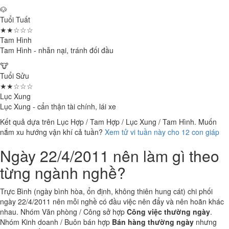
🐶
Tuổi Tuất
★★☆☆☆
Tam Hình
Tam Hình - nhẫn nại, tránh đối đầu
🐮
Tuổi Sửu
★★☆☆☆
Lục Xung
Lục Xung - cẩn thận tài chính, lái xe
Kết quả dựa trên Lục Hợp / Tam Hợp / Lục Xung / Tam Hình. Muốn
nắm xu hướng vận khí cả tuần?
Xem tử vi tuần này cho 12 con giáp
Ngày 22/4/2011 nên làm gì theo
từng ngành nghề?
Trực Bình (ngày bình hòa, ổn định, không thiên hung cát) chi phối
ngày 22/4/2011 nên mỗi nghề có đầu việc nên đẩy và nên hoãn khác
nhau. Nhóm Văn phòng / Công sở hợp
Công việc thường ngày
.
Nhóm Kinh doanh / Buôn bán hợp
Bán hàng thường ngày
nhưng