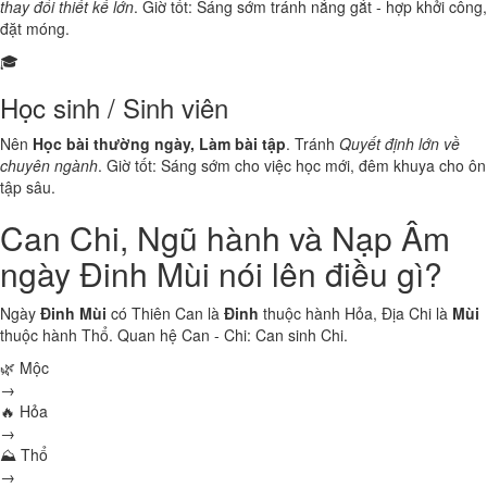
thay đổi thiết kế lớn
. Giờ tốt: Sáng sớm tránh nắng gắt - hợp khởi công,
đặt móng.
🎓
Học sinh / Sinh viên
Nên
Học bài thường ngày, Làm bài tập
. Tránh
Quyết định lớn về
chuyên ngành
. Giờ tốt: Sáng sớm cho việc học mới, đêm khuya cho ôn
tập sâu.
Can Chi, Ngũ hành và Nạp Âm
ngày Đinh Mùi nói lên điều gì?
Ngày
Đinh Mùi
có Thiên Can là
Đinh
thuộc hành
Hỏa
, Địa Chi là
Mùi
thuộc hành
Thổ
. Quan hệ Can - Chi:
Can sinh Chi
.
🌿 Mộc
→
🔥 Hỏa
→
⛰ Thổ
→