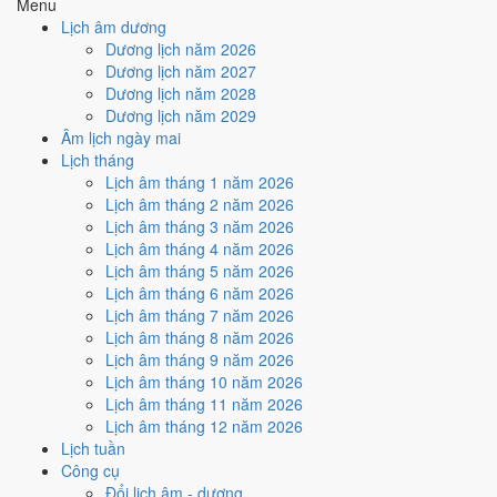
Menu
Sao Cang và Ngày Hắc Đạo
gây bất lợi.
Lịch âm dương
Cách tính ngày tốt
Dương lịch năm 2026
🏗️
Động thổ - khởi công
Dương lịch năm 2027
4
/10
Trung bình
Dương lịch năm 2028
Động thổ - khởi công hôm nay ở
mức trung bình (4/10)
do
Sao
Dương lịch năm 2029
Cang và Ngày Hắc Đạo
gây bất lợi.
Âm lịch ngày mai
Lịch tháng
Cách tính ngày tốt
Lịch âm tháng 1 năm 2026
🏡
Nhập trạch - vào nhà mới
Lịch âm tháng 2 năm 2026
4
/10
Trung bình
Lịch âm tháng 3 năm 2026
Nhập trạch - vào nhà mới hôm nay ở
mức trung bình (4/10)
do
Lịch âm tháng 4 năm 2026
Sao Cang và Ngày Hắc Đạo
gây bất lợi.
Lịch âm tháng 5 năm 2026
Cách tính ngày tốt
Lịch âm tháng 6 năm 2026
🚗
Mua xe - tậu xe
Lịch âm tháng 7 năm 2026
4
/10
Trung bình
Lịch âm tháng 8 năm 2026
Mua xe - tậu xe hôm nay ở
mức trung bình (4/10)
do
Ngày
Lịch âm tháng 9 năm 2026
Hắc Đạo
gây bất lợi.
Lịch âm tháng 10 năm 2026
Lịch âm tháng 11 năm 2026
Cách tính ngày tốt
Lịch âm tháng 12 năm 2026
✈️
Xuất hành - đi xa
Lịch tuần
4
/10
Trung bình
Công cụ
Xuất hành - đi xa hôm nay ở
mức trung bình (4/10)
do
Sao
Đổi lịch âm - dương
Cang và Ngày Hắc Đạo
gây bất lợi.