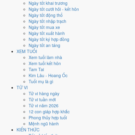
Thứ Sáu
Ngày tốt khai trương
Ngày Âm
Ngày tốt cưới hỏi - kết hôn
Tháng 4 năm 2011
Ngày tốt động thổ
22
Ngày tốt nhập trạch
Tháng 3 âm năm 2011
Ngày tốt mua xe
20
Ngày tốt xuất hành
Tiết Cốc Vũ
Ngày tốt ký hợp đồng
Giờ
Ngày tốt an táng
Canh Tý
XEM TUỔI
Ngày 20
Xem tuổi làm nhà
Đinh Mùi
Xem tuổi kết hôn
Tháng 3
Tam Tai
Nhâm Thìn
Kim Lâu - Hoang Ốc
Năm 2011
Tuổi mụ là gì
Tân Mão
TỬ VI
Tử vi hàng ngày
Ngày Đinh Mùi có Trực
Bình
(ngày bình hòa, ổn định, không thiên
Tử vi tuần mới
hung cát) và gặp Sao
Chu Tước hắc đạo
. Điểm trung bình 7 việc
Tử vi năm 2026
chính chỉ
4.0/10
nên đây là
Ngày Hung
, cần thận trọng với các quyết
12 con giáp hợp khắc
định lớn khó đảo ngược.
Phong thủy hợp tuổi
Mệnh ngũ hành
Tuổi
Hợi, Mão, Ngọ
hợp ngày; tuổi
Sửu
nên thận trọng (Lục Xung).
KIẾN THỨC