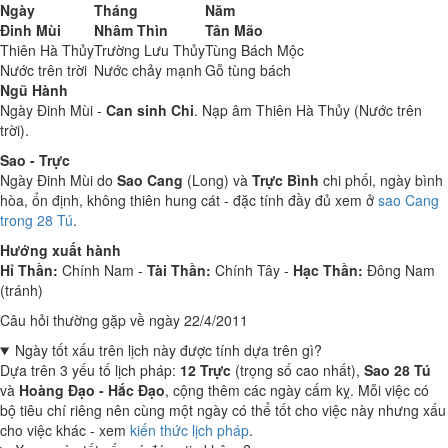
Ngày
Tháng
Năm
Đinh Mùi
Nhâm Thìn
Tân Mão
Thiên Hà Thủy
Trường Lưu Thủy
Tùng Bách Mộc
Nước trên trời
Nước chảy mạnh
Gỗ tùng bách
Ngũ Hành
Ngày Đinh Mùi -
Can sinh Chi
. Nạp âm Thiên Hà Thủy (Nước trên
trời).
Sao - Trực
Ngày Đinh Mùi do
Sao Cang
(Long) và
Trực Bình
chi phối, ngày bình
hòa, ổn định, không thiên hung cát - đặc tính đầy đủ xem ở
sao Cang
trong 28 Tú
.
Hướng xuất hành
Hỉ Thần:
Chính Nam -
Tài Thần:
Chính Tây -
Hạc Thần:
Đông Nam
(tránh)
Câu hỏi thường gặp về ngày 22/4/2011
Ngày tốt xấu trên lịch này được tính dựa trên gì?
Dựa trên 3 yếu tố lịch pháp:
12 Trực
(trọng số cao nhất),
Sao 28 Tú
và
Hoàng Đạo - Hắc Đạo
, cộng thêm các ngày cấm kỵ. Mỗi việc có
bộ tiêu chí riêng nên cùng một ngày có thể tốt cho việc này nhưng xấu
cho việc khác - xem
kiến thức lịch pháp
.