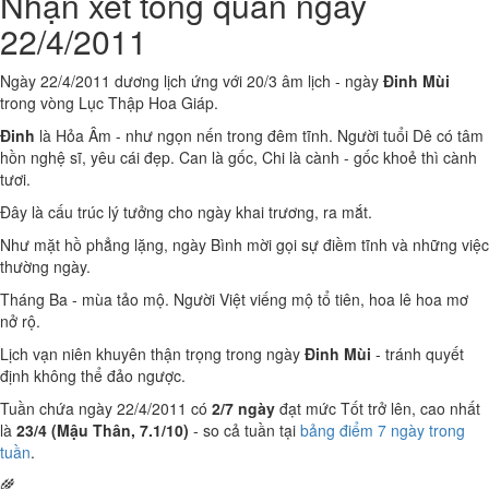
Nhận xét tổng quan ngày
22/4/2011
Ngày 22/4/2011 dương lịch ứng với 20/3 âm lịch - ngày
Đinh Mùi
trong vòng Lục Thập Hoa Giáp.
Đinh
là Hỏa Âm - như ngọn nến trong đêm tĩnh. Người tuổi Dê có tâm
hồn nghệ sĩ, yêu cái đẹp. Can là gốc, Chi là cành - gốc khoẻ thì cành
tươi.
Đây là cấu trúc lý tưởng cho ngày khai trương, ra mắt.
Như mặt hồ phẳng lặng, ngày Bình mời gọi sự điềm tĩnh và những việc
thường ngày.
Tháng Ba - mùa tảo mộ. Người Việt viếng mộ tổ tiên, hoa lê hoa mơ
nở rộ.
Lịch vạn niên khuyên thận trọng trong ngày
Đinh Mùi
- tránh quyết
định không thể đảo ngược.
Tuần chứa ngày 22/4/2011 có
2/7 ngày
đạt mức Tốt trở lên, cao nhất
là
23/4 (Mậu Thân, 7.1/10)
- so cả tuần tại
bảng điểm 7 ngày trong
tuần
.
🌾