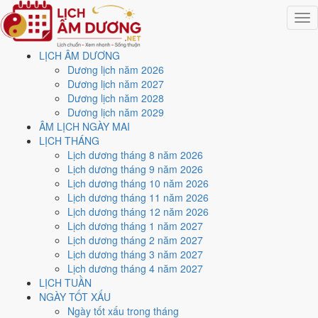
Togg
navig
LỊCH ÂM DƯƠNG
Trang chủ
Dương lịch năm 2026
Lịch năm 2011
Dương lịch năm 2027
Tháng 4/2011
Dương lịch năm 2028
Ngày 22/4/2011 (Đinh Mùi)
Dương lịch năm 2029
ÂM LỊCH NGÀY MAI
Xem ngày
22/4/2011
dương
LỊCH THÁNG
Lịch dương tháng 8 năm 2026
lịch - Ngày 20/3 âm lịch
Lịch dương tháng 9 năm 2026
Lịch dương tháng 10 năm 2026
(Đinh Mùi) tốt hay xấu?
Lịch dương tháng 11 năm 2026
Lịch dương tháng 12 năm 2026
Lịch dương tháng 1 năm 2027
Ngày 22/4/2011 dương lịch (Thứ Sáu) là ngày 20/3/2011 âm lịch
,
Lịch dương tháng 2 năm 2027
tức ngày
Đinh Mùi
- Can sinh Chi, Trực Bình, Sao Cang, nạp âm
Lịch dương tháng 3 năm 2027
Thiên Hà Thủy. Tổng hòa, đây là
Ngày Hung
với điểm trung bình
Lịch dương tháng 4 năm 2027
4.0/10
cho các việc quan trọng. Giờ Hoàng Đạo trong ngày:
Dần,
LỊCH TUẦN
Mão, Tỵ, Thân, Tuất, Hợi
.
NGÀY TỐT XẤU
Ngày Dương
Ngày tốt xấu trong tháng