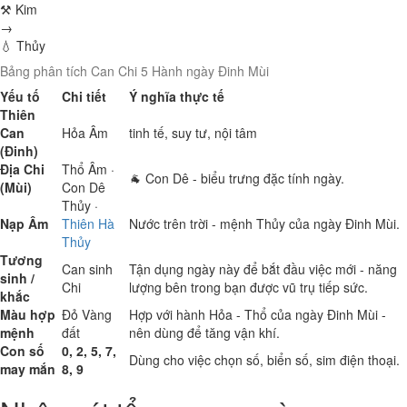
⚒ Kim
→
💧 Thủy
Bảng phân tích Can Chi 5 Hành ngày Đinh Mùi
Yếu tố
Chi tiết
Ý nghĩa thực tế
Thiên
Can
Hỏa
Âm
tinh tế, suy tư, nội tâm
(Đinh)
Địa Chi
Thổ
Âm ·
🐐 Con Dê - biểu trưng đặc tính ngày.
(Mùi)
Con Dê
Thủy
·
Nạp Âm
Thiên Hà
Nước trên trời - mệnh Thủy của ngày Đinh Mùi.
Thủy
Tương
Can sinh
Tận dụng ngày này để bắt đầu việc mới - năng
sinh /
Chi
lượng bên trong bạn được vũ trụ tiếp sức.
khắc
Màu hợp
Đỏ
Vàng
Hợp với hành Hỏa - Thổ của ngày Đinh Mùi -
mệnh
đất
nên dùng để tăng vận khí.
Con số
0, 2, 5, 7,
Dùng cho việc chọn số, biển số, sim điện thoại.
may mắn
8, 9