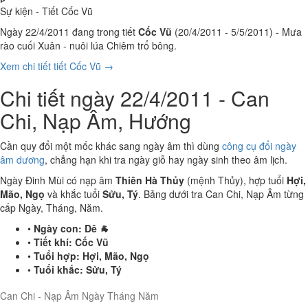
Sự kiện - Tiết Cốc Vũ
Ngày 22/4/2011 đang trong tiết
Cốc Vũ
(20/4/2011 - 5/5/2011) - Mưa
rào cuối Xuân - nuôi lúa Chiêm trổ bông.
Xem chi tiết tiết Cốc Vũ →
Chi tiết ngày 22/4/2011 - Can
Chi, Nạp Âm, Hướng
Cần quy đổi một mốc khác sang ngày âm thì dùng
công cụ đổi ngày
âm dương
, chẳng hạn khi tra ngày giỗ hay ngày sinh theo âm lịch.
Ngày Đinh Mùi có nạp âm
Thiên Hà Thủy
(mệnh Thủy), hợp tuổi
Hợi,
Mão, Ngọ
và khắc tuổi
Sửu, Tý
. Bảng dưới tra Can Chi, Nạp Âm từng
cấp Ngày, Tháng, Năm.
•
Ngày con:
Dê 🐐
•
Tiết khí:
Cốc Vũ
•
Tuổi hợp:
Hợi, Mão, Ngọ
•
Tuổi khắc:
Sửu, Tý
Can Chi - Nạp Âm Ngày Tháng Năm