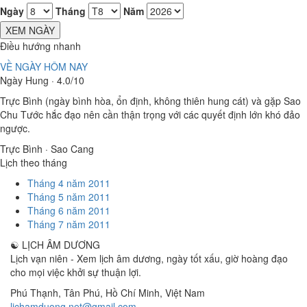
Ngày
Tháng
Năm
XEM NGÀY
Điều hướng nhanh
VỀ NGÀY HÔM NAY
Ngày Hung · 4.0/10
Trực Bình (ngày bình hòa, ổn định, không thiên hung cát) và gặp Sao
Chu Tước hắc đạo nên cần thận trọng với các quyết định lớn khó đảo
ngược.
Trực Bình · Sao Cang
Lịch theo tháng
Tháng 4 năm 2011
Tháng 5 năm 2011
Tháng 6 năm 2011
Tháng 7 năm 2011
☯
LỊCH ÂM DƯƠNG
Lịch vạn niên - Xem lịch âm dương, ngày tốt xấu, giờ hoàng đạo
cho mọi việc khởi sự thuận lợi.
Phú Thạnh, Tân Phú
,
Hồ Chí Minh
,
Việt Nam
lichamduong.net@gmail.com