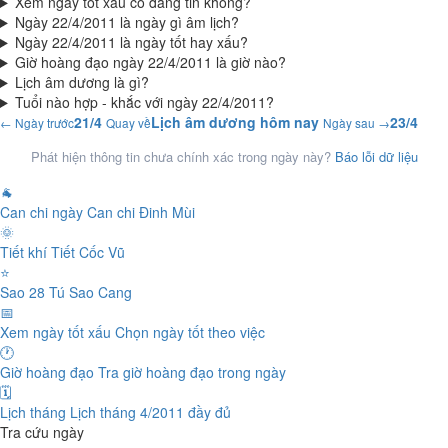
Xem ngày tốt xấu có đáng tin không?
Ngày 22/4/2011 là ngày gì âm lịch?
Ngày 22/4/2011 là ngày tốt hay xấu?
Giờ hoàng đạo ngày 22/4/2011 là giờ nào?
Lịch âm dương là gì?
Tuổi nào hợp - khắc với ngày 22/4/2011?
21/4
Lịch âm dương hôm nay
23/4
← Ngày trước
Quay về
Ngày sau →
Phát hiện thông tin chưa chính xác trong ngày này?
Báo lỗi dữ liệu
🐐
Can chi ngày
Can chi Đinh Mùi
🌞
Tiết khí
Tiết Cốc Vũ
⭐
Sao 28 Tú
Sao Cang
📅
Xem ngày tốt xấu
Chọn ngày tốt theo việc
🕐
Giờ hoàng đạo
Tra giờ hoàng đạo trong ngày
🗓️
Lịch tháng
Lịch tháng 4/2011 đầy đủ
Tra cứu ngày